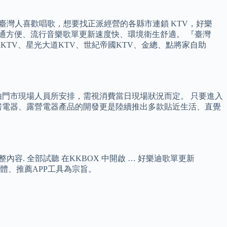
V。 臺灣人喜歡唱歌，想要找正派經營的各縣市連鎖 KTV，好樂
通方便、流行音樂歌單更新速度快、環境衛生舒適。 『臺灣
凱悅KTV、星光大道KTV、世紀帝國KTV、金總、點將家自助
門市現場人員所安排，需視消費當日現場狀況而定。 只要進入
房電器、露營電器產品的開發更是陸續推出多款貼近生活、直覺
整內容. 全部試聽 在KKBOX 中開啟 … 好樂迪歌單更新
體、推薦APP工具為宗旨。