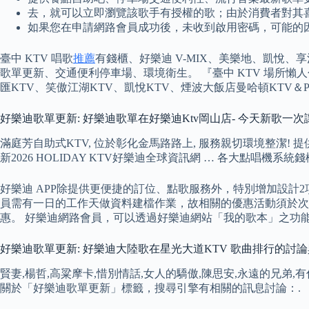
去，就可以立即瀏覽該歌手有授權的歌；由於消費者對其喜
如果您在申請網路會員成功後，未收到啟用密碼，可能的
臺中 KTV 唱歌
推薦
有錢櫃、好樂迪 V-MIX、美樂地、凱悅
歌單更新、交通便利停車場、環境衛生。 『臺中 KTV 場所懶人包』
匯KTV、笑傲江湖KTV、凱悅KTV、煙波大飯店曼哈頓KTV＆
好樂迪歌單更新: 好樂迪歌單在好樂迪Ktv岡山店- 今天新歌一
滿庭芳自助式KTV, 位於彰化金馬路路上, 服務親切環境整潔! 提
新2026 HOLIDAY KTV好樂迪全球資訊網 … 各大點唱機系統錢
好樂迪 APP除提供更便捷的訂位、點歌服務外，特別增加設計2
員需有一日的工作天做資料建檔作業，故相關的優惠活動須於次
惠。 好樂迪網路會員，可以透過好樂迪網站「我的歌本」之功能
好樂迪歌單更新: 好樂迪大陸歌在星光大道KTV 歌曲排行的討
賢妻,楊哲,高粱摩卡,惜別情話,女人的驕傲,陳思安,永遠的兄弟,有你
關於「好樂迪歌單更新」標籤，搜尋引擎有相關的訊息討論：.