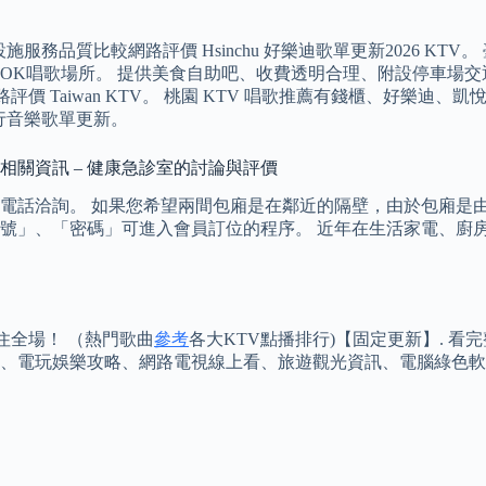
服務品質比較網路評價 Hsinchu 好樂迪歌單更新2026 KT
OK唱歌場所。 提供美食自助吧、收費透明合理、附設停車場交
價 Taiwan KTV。 桃園 KTV 唱歌推薦有錢櫃、好樂迪、
行音樂歌單更新。
整相關資訊 – 健康急診室的討論與評價
電話洽詢。 如果您希望兩間包廂是在鄰近的隔壁，由於包廂是由
號」、「密碼」可進入會員訂位的程序。 近年在生活家電、廚
ld住全場！ （熱門歌曲
參考
各大KTV點播排行)【固定更新】. 看完
事、電玩娛樂攻略、網路電視線上看、旅遊觀光資訊、電腦綠色軟