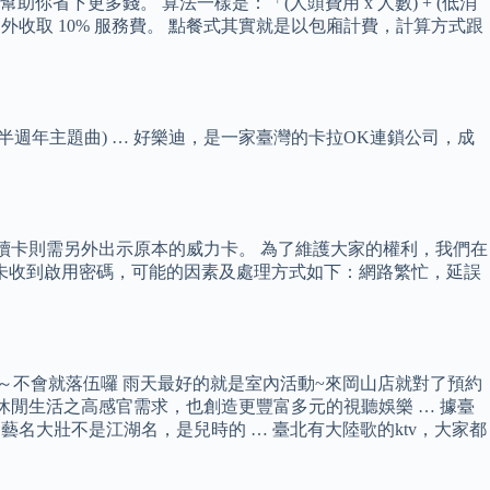
下更多錢。 算法一樣是：「(人頭費用 x 人數) + (低消
且需要另外收取 10% 服務費。 點餐式其實就是以包廂計費，計算方式跟
遊半週年主題曲) … 好樂迪，是一家臺灣的卡拉OK連鎖公司，成
續卡則需另外出示原本的威力卡。 為了維護大家的權利，我們在
未收到啟用密碼，可能的因素及處理方式如下：網路繁忙，延誤
練歌～不會就落伍囉 雨天最好的就是室內活動~來岡山店就對了預約
休閒生活之高感官需求，也創造更豐富多元的視聽娛樂 … 據臺
，藝名大壯不是江湖名，是兒時的 … 臺北有大陸歌的ktv，大家都