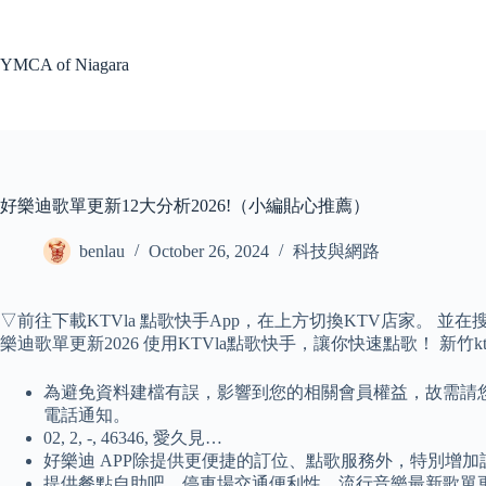
Skip
to
content
YMCA of Niagara
好樂迪歌單更新12大分析2026!（小編貼心推薦）
benlau
October 26, 2024
科技與網路
▽前往下載KTVla 點歌快手App，在上方切換KTV店家。
樂迪歌單更新2026 使用KTVla點歌快手，讓你快速點歌！ 新竹
為避免資料建檔有誤，影響到您的相關會員權益，故需請
電話通知。
02, 2, -, 46346, 愛久見…
好樂迪 APP除提供更便捷的訂位、點歌服務外，特別增加設
提供餐點自助吧、停車場交通便利性、流行音樂最新歌單