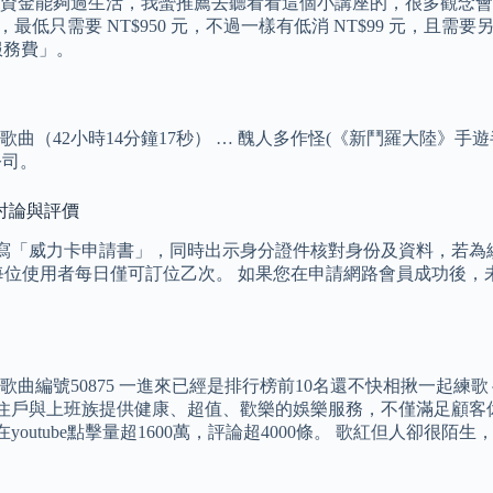
能夠過生活，我蠻推薦去聽看看這個小講座的，很多觀念會幫助你省
廂計費，最低只需要 NT$950 元，不過一樣有低消 NT$99 元，
%服務費」。
歌曲（42小時14分鐘17秒） … 醜人多作怪(《新鬥羅大陸》手
公司。
討論與評價
填寫「威力卡申請書」，同時出示身分證件核對身份及資料，若為
每位使用者每日僅可訂位乙次。 如果您在申請網路會員成功後，
散 歌曲編號50875 一進來已經是排行榜前10名還不快相揪一起
區住戶與上班族提供健康、超值、歡樂的娛樂服務，不僅滿足顧客
tube點擊量超1600萬，評論超4000條。 歌紅但人卻很陌生