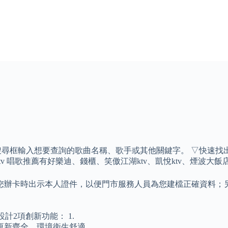
 並在搜尋框輸入想要查詢的歌曲名稱、歌手或其他關鍵字。 ▽快速
ktv 唱歌推薦有好樂迪、錢櫃、笑傲江湖ktv、凱悅ktv、煙波大飯
您辦卡時出示本人證件，以便門市服務人員為您建檔正確資料；
計2項創新功能： 1.
更新齊全、環境衛生舒適。