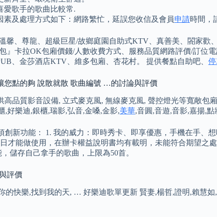
愛歌手的歌曲比較常.
因素及處理方式如下：網路繁忙，延誤您收信及會員
申請
時間，
、享溫馨、尊龍、超級巨星/故鄉庭園自助式KTV、真善美、閤家歡
卡拉OK包廂價錢/人數收費方式、服務品質網路評價/訂位電話 Tai
PUB、金莎酒店KTV、維多包廂、杏花村。 提供餐點自助吧、
停
次讓您點的夠 說散就散 歌曲編號 …的討論與評價
供高品質影音設備, 立式麥克風, 無線麥克風, 聲控燈光等寬敞包廂
櫃,好樂迪,銀櫃,瑞影,弘音,金嗓,金影,
美華
,音圓,音遊,音影,嘉揚
項創新功能： 1. 我的威力：即時秀卡、即享優惠，手機在手、
日才能做使用，在辦卡權益說明書均有載明，未能符合期望之處
，儲存自己拿手的歌曲，上限為50首。
論與評價
的快樂,找到我的天, … 好樂迪歌單更新 賢妻,楊哲,證明,賴慧如,