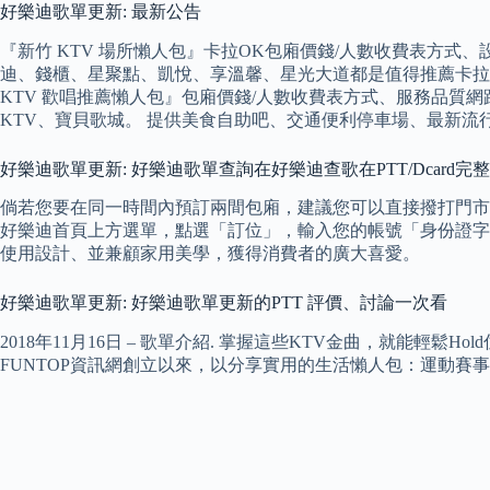
好樂迪歌單更新: 最新公告
『新竹 KTV 場所懶人包』卡拉OK包廂價錢/人數收費表方式、設施
迪、錢櫃、星聚點、凱悅、享溫馨、星光大道都是值得推薦卡拉
KTV 歡唱推薦懶人包』包廂價錢/人數收費表方式、服務品質網路評
KTV、寶貝歌城。 提供美食自助吧、交通便利停車場、最新流
好樂迪歌單更新: 好樂迪歌單查詢在好樂迪查歌在PTT/Dcard完
倘若您要在同一時間內預訂兩間包廂，建議您可以直接撥打門市
好樂迪首頁上方選單，點選「訂位」，輸入您的帳號「身份證字
使用設計、並兼顧家用美學，獲得消費者的廣大喜愛。
好樂迪歌單更新: 好樂迪歌單更新的PTT 評價、討論一次看
2018年11月16日 – 歌單介紹. 掌握這些KTV金曲，就能輕鬆Ho
FUNTOP資訊網創立以來，以分享實用的生活懶人包：運動賽