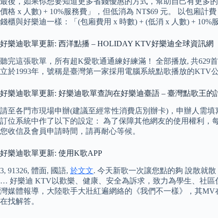
最後，如果你想要知道更多省錢優惠的方式，幫助自己有更多的資金
價格 x 人數) + 10%服務費」，但低消為 NT$69 元。 以包
錢櫃與好樂迪一樣：「(包廂費用 x 時數) + (低消 x 人數) + 10
好樂迪歌單更新: 西洋點播 – HOLIDAY KTV好樂迪全球資訊網
聽完這張歌單，所有超K愛歌通通練好練滿！ 全部播放, 共629首
立於1993年，號稱是臺灣第一家採用電腦系統點歌播放的KTV
好樂迪歌單更新: 好樂迪歌單查詢在好樂迪臺語 – 臺灣點歌王的
請至各門市現場申辦(建議至經常性消費店別辦卡)，申辦人需
訂位系統中作了以下的設定： 為了保障其他網友的使用權利，
您收信及會員申請時間，請再耐心等候。
好樂迪歌單更新: 使用K歌APP
3, 91326, 體面, 國語,
於文文
. 今天新歌一次讓您點的夠 說散就
… 好樂迪 KTV以歡樂、健康、安全為訴求，致力為學生、社
灣媒體報導，大陸歌手大壯紅遍網絡的《我們不一樣》，其MV在you
在找解答。