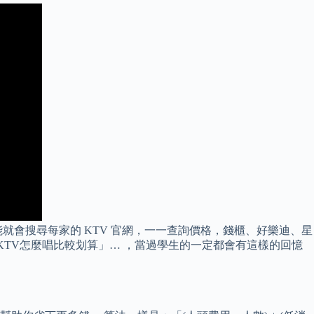
會搜尋每家的 KTV 官網，一一查詢價格，錢櫃、好樂迪、星
、「KTV怎麼唱比較划算」… ，當過學生的一定都會有這樣的回憶