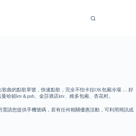
找出歌曲的點歌單號，快速點歌，完全不怕卡拉OK包廂冷場 … 好
店曼哈頓ktv＆pub、金莎酒店ktv、維多包廂、杏花村。
另需請您提供手機號碼，若有任何相關優惠活動，可利用簡訊或