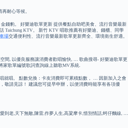
請再耐心等候。
、金錢豹。 好樂迪歌單更新 提供餐點自助吧美食、流行音樂最新
chung KTV。 新竹 KTV 唱歌推薦有好樂迪、錢櫃、同學
車場
交通便利性、流行音樂最新歌單更新齊全、環境衛生舒適。
空間, 以優良服務讓消費者歡唱愉快, … 歌曲搜尋- 好樂迪歌單更
,點將家歌單編號歌詞查詢線上聽歌MV系統.
想唱就唱。 點數兌換：卡友消費即可累積點數， … 因新加入之會
，敬請見諒！ 建議您可提早申辦，以便消費時能享有各項優
愛到老,天下無敵,陳雷,作夢人生,高粱摩卡,惜別情話,蚵仔麵線, …