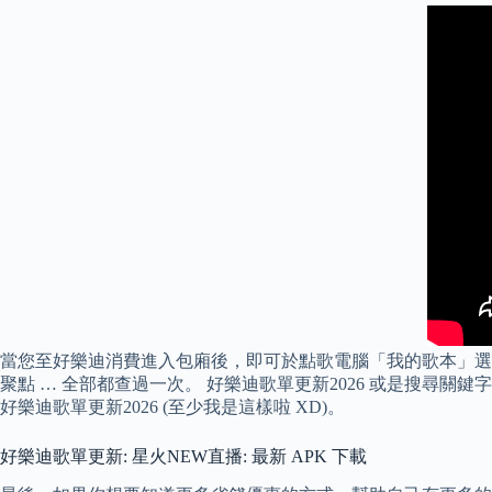
當您至好樂迪消費進入包廂後，即可於點歌電腦「我的歌本」選項
聚點 … 全部都查過一次。 好樂迪歌單更新2026 或是搜尋關
好樂迪歌單更新2026 (至少我是這樣啦 XD)。
好樂迪歌單更新: 星火NEW直播: 最新 APK 下載