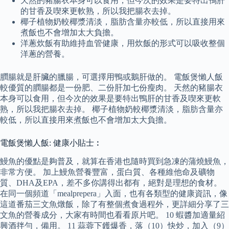
天然的豬腸衣本身可以食用，但今次的效果是要特出鴨肝
的甘香及喫來更軟熟，所以我把腸衣去掉。
椰子植物奶較椰漿清淡，脂肪含量亦較低，所以直接用來
煮飯也不會增加太大負擔。
洋蔥炊飯有助維持血管健康，用炊飯的形式可以吸收整個
洋蔥的營養。
膶腸就是肝臟的臘腸，可選擇用鴨或鵝肝做的。 電飯煲懶人飯
較優質的膶腸都是一份肥、二份肝加七份瘦肉。 天然的豬腸衣
本身可以食用，但今次的效果是要特出鴨肝的甘香及喫來更軟
熟，所以我把腸衣去掉。 椰子植物奶較椰漿清淡，脂肪含量亦
較低，所以直接用來煮飯也不會增加太大負擔。
電飯煲懶人飯: 健康小貼士︰
鰻魚的優點是夠普及，就算在香港也隨時買到急凍的蒲燒鰻魚，
非常方便。 加上鰻魚營養豐富，蛋白質、各種維他命及礦物
質、DHA及EPA，差不多你講得出都有，絕對是理想的食材。
在同一個頻道「mealprepera」入面，也有各類型的健康資訊，像
這道番茄三文魚燉飯，除了有整個煮食過程外，更詳細分享了三
文魚的營養成分，大家有時間也看看原片吧。 10 蝦醬加適量紹
興酒拌勻，備用。 11 蒜蓉下鑊爆香，落（10）快炒，加入（9）