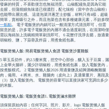
發麻的特質，不喜歡便怎也無福消受。 山椒配縵魚是因為它能
去腥，但蒲燒鰻魚味道已很濃烈，配七味粉（當中亦含山椒粉）
也能帶出層次感。 這道泡菜洋蔥芝士炒飯，材料只有4樣，超級
簡單，賣相吸引之外，而且泡菜也含有多種健康元素，不妨多喫
一點點
。 電子電飯煲的內鍋可以一般清潔方式清洗即可，但需
留意的是，許多電子電飯煲的內層不適合過度刷洗，在清潔時僅
需以海綿加上洗碗精簡單刷洗即可。 6 花蟹仔洗淨去腮，放適量
胡椒粉、鹽，下蒜蓉及炸蒜，用煮食紙包裹。
電飯煲懶人飯: 簡易電飯煲懶人食譜 電飯煲沙薑雞飯
5 翠玉瓜切件，約2.5釐米寬，挖空中心部份，釀入玉子豆腐，灑
上金華火腿碎，灑少許胡椒粉，用煮食紙包裹，放入電飯煲內，
按煮飯模式。 2 電飯煲懶人飯2026 用適量鹽及紹興酒略醃雞腿
肉，備用。 4 將米、水、雞腿肉（皮向上）及適量薑片、蔥段及
（3）放入電飯煲內。 電飯煲的容量可以直接決家可烹調出多少
的米飯。
電飯煲懶人飯: 電飯煲食譜1. 電飯煲滷水雞髀
須保留原始內容；任何字詞、照片、影片、logo 電飯煲懶人飯