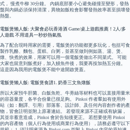
式， 慢煮牛柳 30分鐘。 內鍋底部要小心避免碰撞至變形，發熱
盤與內鍋必須保持清潔，異物如飯粒會影響發熱效率甚至損壞發
熱盤。
電飯煲懶人飯: 大聚會必玩香港酒 Game/桌上遊戲推薦！2人/多
人遊戲 不用道具一秒炒熱氣氛
為了配合現時用家的需要，電飯煲的功能都更多玩化，包括可食
製作乳酪、麵包、蛋糕、白粥，並甚至做到例如蒸、湯、煲、
燉、快煮的效果，用家可以用一個電飯煲做出不同菜式。 可能
大家也留意到飯煮好，加入鰻魚件後，我要再按加熱五分鐘。
這是因為我用的電飯煲不能中途開啟煲蓋。
電飯煲懶人飯: 電飯煲食譜1. 奶香三文魚燉飯
所以大家預牛肝菌、白飯魚乾、牛蒡絲等材料也可以直接用量米
的容器量度，各半合份量已很足夠。 Pinkoi 作者羣如有使用外
站（如：翻譯、引用）部落客、設計師、及任何內容創作者的產
物，皆會註明並附上原著連結。 若發現來源不正確或有缺漏，
其並非蓄意造成，Pinkoi 會於告知後更正。 若想要使用 Pinkoi
的內容產物（個人行為使用或商業行為使用），請務必遵守以下
規範： 1. 須註明來源為 Pinkoi.com 並附上 Pinkoi 內容的原始連