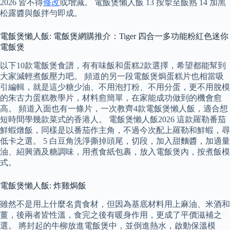
2026 皆不得
修改
或增減。 電飯煲懶人飯 13 按掣至飯熟 14 加黑
松露醬與飯拌勻即成。
電飯煲懶人飯: 電飯煲網購推介：Tiger 四合一多功能粉紅色迷你
電飯煲
以下10款電飯煲食譜，有有味飯和蛋糕2款選擇，希望都能幫到
大家減輕煮飯壓力吧。 頻道的另一段電飯煲焗蛋糕片也相當吸
引編輯，就是這少糖少油、不用泡打粉、不用分蛋，更不用脫模
的朱古力蛋糕教學片，材料愈簡單，在家能成功做到的機會愈
高。 頻道入面也有一條片，一次教齊4款電飯煲懶人飯，適合想
短時間學幾款菜式的香港人。 電飯煲懶人飯2026 這款羅勒番茄
鮮蝦燉飯，同樣是以番茄作主角，不過今次配上羅勒和鮮蝦，尋
低卡之選。 5 白豆角洗淨撕掉頭尾，切段，加入甜麵醬，加適量
油、紹興酒及糖調味，用煮食紙包裹，放入電飯煲內，按煮飯模
式。
電飯煲懶人飯: 炸雞焗飯
雖然不是用上什麼名貴食材，但因為基底材料用上麻油、米酒和
薑，後兩者皆性溫，食完之後有暖身作用，更成了平價滋補之
選。 將封起的牛柳放進電飯煲中，並倒進熱水，啟動保溫模