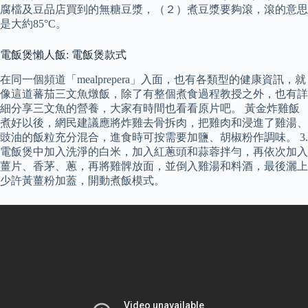
腐檔及豆品店買到的無糖豆漿，（２）煮豆漿要夠滾，滾的意思
是大約85°C。
電飯煲懶人飯: 電飯煲款式
在同一個頻道「mealprepera」入面，也有各類型的健康資訊，就
像這道蕃茄三文魚燉飯，除了有整個煮食過程教授之外，也有詳
細分享三文魚的營養，大家有時間也看看原片吧。 黃金炸雞飯
煮好以後，網民建議應將炸雞去骨拆肉，把雞肉和浸進了雞湯、
豉油的飯粒充分混合，進食時可按需要加鹽、胡椒粉作調味。 3.
電飯煲中加入洗淨的白米，加入紅蔥頭和蒜蓉拌勻，再依次加入
薑片、香茅、蔥，再將雞髀放面，並倒入雞湯和料酒，最後灑上
少許黃薑粉加蓋，開動煮飯模式。