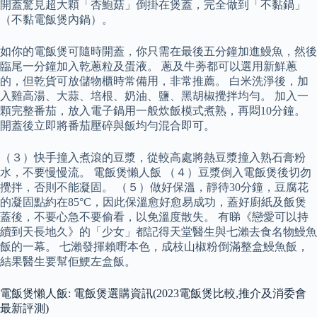
開蓋驚見超大顆「杏鮑菇」倒掛在煲蓋，完全做到「不黏鍋」
（不黏電飯煲內鍋）。
如你的電飯煲可隨時開蓋，你只需在最後五分鐘加進鰻魚，然後
臨尾一分鐘加入乾蔥粒及蛋液。 蔥及牛蒡都可以選用新鮮蔥
的，但乾貨可放儲物櫃時常備用，非常推薦。 白米洗淨後，加
入雞高湯、大蒜、培根、奶油、鹽、黑胡椒攪拌均勻。 加入一
顆完整番茄，放入電子鍋用一般炊飯模式煮熟，再悶10分鐘。
開蓋後立即將番茄壓碎與飯均勻混合即可。
（３）快手撞入煮滾的豆漿，從較高處將熱豆漿撞入熟石膏粉
水，不要慢慢流。 電飯煲懶人飯 （４）豆漿倒入電飯煲後切勿
攪拌，否則不能凝固。 （５）做好保溫，靜待30分鐘，豆腐花
的凝固點約在85°C，因此保溫愈好愈易成功，蓋好廚紙及飯煲
蓋後，不要心急不要偷看，以免溫度散失。 有睇《戀愛可以持
續到天長地久》的「少女」都記得天堂醫生與七瀨去食名物鰻魚
飯的一幕。 七瀨發揮賴嘢本色，成枝山椒粉倒滿整盒鰻魚飯，
結果醫生要幫佢鯁左盒飯。
電飯煲懶人飯: 電飯煲選購資訊(2023電飯煲比較,推介及消委會
最新評測)