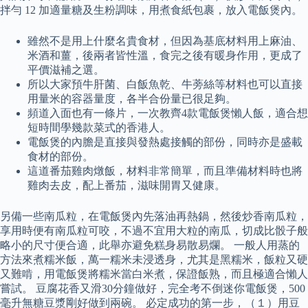
拌勻 12 加適量糖及生粉調味，用煮食紙包裹，放入電飯煲內。
雖然不是用上什麼名貴食材，但因為基底材料用上麻油、
米酒和薑，後兩者皆性溫，食完之後有暖身作用，更成了
平價滋補之選。
所以大家預牛肝菌、白飯魚乾、牛蒡絲等材料也可以直接
用量米的容器量度，各半合份量已很足夠。
頻道入面也有一條片，一次教齊4款電飯煲懶人飯，適合想
短時間學幾款菜式的香港人。
電飯煲的內膽是直接與發熱處接觸的部份，同時亦是盛載
食材的部份。
這道番茄雞肉燉飯，材料非常簡單，而且準備材料時也將
雞肉去皮，配上番茄，滋味開胃又健康。
另備一些南瓜粒，在電飯煲內先落油再熱鍋，然後炒香南瓜粒，
享用時便有南瓜粒可咬，不過不宜用大粒的南瓜，切成比骰子般
略小的尺寸便合適，此舉亦避免糕身易散易爛。 一般人用蒸的
方法來煮糯米飯，萬一糯米未浸透身，尤其是黑糯米，飯粒又硬
又難啃，用電飯煲將糯米當白米煮，保證飯熟，而且極適合懶人
嘗試。 豆腐花香又滑30分鐘做好，完全考不倒迷你電飯煲，500
毫升無糖豆漿剛好做到兩碗。 必定成功的第一步，（１）用豆