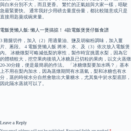
與白米分別不大，而且更香。 繁忙的正氣姐與大家一樣，唔駛
急最緊要快。 通常我好少用磅去量度份量，都比較隨意或只是
直接用匙羹或碗來量。
電飯煲懶人飯: 懶人一煲搞掂！ 4款電飯煲煲仔飯食譜
3 雞腿切件，加入（2）用適量油、鹽及胡椒粉調味，加入薑
片、蔥段。 4 電飯煲懶人飯 將米、水、及（3）依次放入電飯煲
內。 冰糖燉梨可略減低梨的寒性，製作時宜挑選水梨，因為它
的體積較大，挖空果肉後填入冰糖及已切粒的果肉，以文火蒸燉
20-30分鐘，便是最簡易的作法。 「冰糖燉梨要加水嗎？」基本
上不用在梨內加水，因為蒸燉期間有水蒸氣，梨和冰糖也有水
分，蒸的時候水分自然會散出大量糖水，尤其集中於水梨底部，
因此隔水蒸就可以了。
Leave a Reply
Your email address will not be published.
Required fields are marked
*