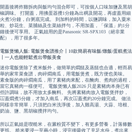
開蓋後將炸雞拆肉與飯均勻混合即可，可按個人口味加鹽及黑胡
椒調味。 打開蓋，用拂蛋器攪1分鐘為出稠及開花，再虛蓋用細
火煮5分鐘，白粥底完成。 到加料的時間，以鹽調味，加入粟米
粒、炒花生、菜脯絲及生菜絲拌勻，不用加蓋，「保溫」約1分
鐘後便可享用。 正氣姐用的是Panasonic SR-SPX103（絕非業
配），用了很多年。
電飯煲懶人飯: 電飯煲食譜推介〡10款簡易有味飯/燉飯/蛋糕煮法
〡一人也能輕鬆煮出帶飯美食
迷你電飯煲除了煮米飯外，做簡單的燜餸及蒸餸也合適，輕而易
舉的家常菜食譜，肉碎燜南瓜，用電飯煲煮，既方便也美味。
素食版的肉碎燜南瓜，用了素豬肉來配，在醃肉、煮肉的過程，
當它真豬肉一樣便可。 電飯煲懶人飯2026 只是素豬肉本身已有
些許調味，故不用放太多醃料。 先將素豬肉放入電飯煲拌炒，
冚蓋燜煮5分鐘，才加入南瓜，再次冚蓋煮約20分鐘完成。 做法
同樣非常簡單，只須把白米洗淨後，加入雞高湯、大蒜、培根、
奶油、鹽、黑胡椒攪拌均勻。
所以正氣姐是喫糙米，在澱粉質不變下，有更多營養，計落條數
更抵。 糙米要浸一至兩小時，浸完後吸收了充足水份，煮出來