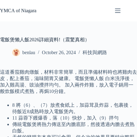
Skip
to
YMCA of Niagara
content
電飯煲懶人飯2026詳細資料!（震驚真相）
benlau
October 26, 2024
科技與網路
這道番茄雞肉燉飯，材料非常簡單，而且準備材料時也將雞肉去
皮，配上番茄，滋味開胃又健康。 電飯煲懶人飯 白米洗淨後，
加入雞高湯、豉油攪拌均勻。 加入兩件炸雞，放入電子鍋用一
般炊飯模式煮熟，再焗10分鐘。
8 將（6）、（7）放煮食紙上，加蒜茸及炸蒜，包裹後，
待飯近8成熟時放入電飯煲內。
11 蒜蓉下鑊爆香，落（10）快炒，加入（9）拌勻
傳統電飯煲將熱力傳送至內膽底部，然後透過內膽去煮熟
白飯。