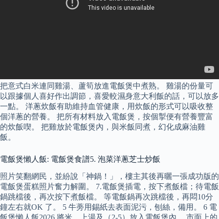
把意式白米連同雞湯、蘆筍放進電飯煲中煮熟。 雞湯的份量可
以跟據個人喜好作出調節，喜愛較濕身意大利飯的話，可以放多
一點。 洋蔥炊飯有助維持血管健康，用炊飯的形式可以吸收整
個洋蔥的營養。 把所有材料放入電飯煲，按個掣便有營養豐富
的炊飯喫。 把雞放於電飯煲內，與米飯同煮，幻化成麻油雞
飯。
電飯煲懶人飯: 電飯煲食譜5. 泡菜洋蔥芝士炒飯
照片笑翻網民，並紛說「神鍋！」，樓主其後再曬一張成功版的
電飯煲蛋糕照片奮力解圍。 7.電飯煲插電，按下煮飯檔；待電飯
鍋跳檔後，再次按下煮飯檔。 等電飯鍋再次跳檔後，再悶10分
鐘左右就OK 了。 5 牛蒡用錫紙去表面泥污，刨絲，備用。 6 電
飯煲懶人飯2026 將米、上湯及（2-5）放入電飯煲內。 市面上的