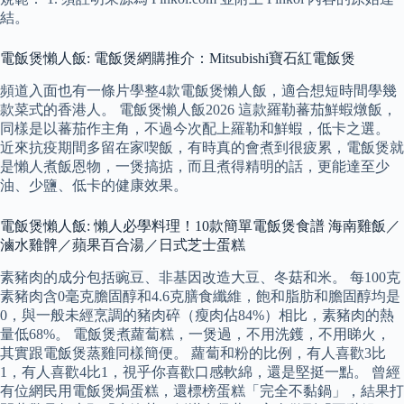
結。
電飯煲懶人飯: 電飯煲網購推介：Mitsubishi寶石紅電飯煲
頻道入面也有一條片學整4款電飯煲懶人飯，適合想短時間學幾
款菜式的香港人。 電飯煲懶人飯2026 這款羅勒蕃茄鮮蝦燉飯，
同樣是以蕃茄作主角，不過今次配上羅勒和鮮蝦，低卡之選。
近來抗疫期間多留在家喫飯，有時真的會煮到很疲累，電飯煲就
是懶人煮飯恩物，一煲搞掂，而且煮得精明的話，更能達至少
油、少鹽、低卡的健康效果。
電飯煲懶人飯: 懶人必學料理！10款簡單電飯煲食譜 海南雞飯／
滷水雞髀／蘋果百合湯／日式芝士蛋糕
素豬肉的成分包括豌豆、非基因改造大豆、冬菇和米。 每100克
素豬肉含0毫克膽固醇和4.6克膳食纖維，飽和脂肪和膽固醇均是
0，與一般未經烹調的豬肉碎（瘦肉佔84%）相比，素豬肉的熱
量低68%。 電飯煲煮蘿蔔糕，一煲過，不用洗鑊，不用睇火，
其實跟電飯煲蒸雞同樣簡便。 蘿蔔和粉的比例，有人喜歡3比
1，有人喜歡4比1，視乎你喜歡口感軟綿，還是堅挺一點。 曾經
有位網民用電飯煲焗蛋糕，還標榜蛋糕「完全不黏鍋」，結果打