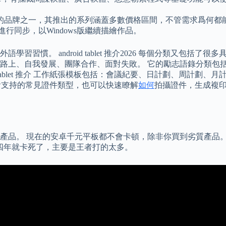
的品牌之一，其推出的系列涵蓋多數價格區間，不管需求爲何都
int進行同步，以Windows版繼續描繪作品。
習慣。 android tablet 推介2026 每個分類又包
路上、自我發展、團隊合作、面對失敗。 它的勵志語錄分類包
d tablet 推介 工作紙張模板包括：會議紀要、日計劃、周計
你可以查看支持的常見證件類型，也可以快速瞭解
如何
拍攝證件，生成複印件 P
產品。 現在的安卓千元平板都不會卡頓，除非你買到劣質產品。
用三四年就卡死了，主要是王者打的太多。