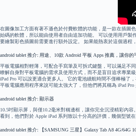
在圖像加工方面有著不遜色於付費軟體的功能，是一款在插圖色
始碼的軟體，所以能由使用者自由追加功能。 可以使用用戶製
要繪製彩色插圖前需要進行額外設定。 如果能熱衷於這個過程
android tablet 推介: 用途、10款 Android 平板 Apps 推薦，
平板電腦相對輕薄，可配合手寫筆及可拆式鍵盤，可以滿足不同
瞭解自身對平板電腦的需求及使用方式，而不是盲目追求專業級數，纔可挑選出最適合你的
iPad Pro 可以說更適合更多人。 它的電池續航時間不僅棒極
平板電腦應用程序來說可能太強大了，但他們將其稱為 iPad P
android tablet 推介: 顯示器
10.5吋顯示屏，與僅10.2毫米對稱邊框，讓你完全沉浸精彩內容。 從
看到，他們對於 Apple iPad 系列致以十分高的評價，幾個
android tablet 推介: 【SAMSUNG 三星】Galaxy Tab A8 4G/64G