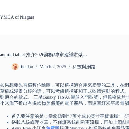
Skip
to
content
YMCA of Niagara
android tablet 推介2026詳解!專家建議咁做…
benlau
March 2, 2025
科技與網路
如果想要先習慣數位繪圖，可以選擇適合用來塗鴉的工具，在網
草稿或漫畫分鏡的話，可以考慮選擇能和正式軟體連動的程式。
到適合的款式。 三星Galaxy Tab A8屬於入門型號，但規格
小米旗下推出有多款物美價廉的電子產品，而這臺紅米平板電腦
首先要注意的是：當您聽到“ 7英寸或10英寸平板電腦”
搭載八核處理器器，不僅讓系統能夠更流暢，再加上續航長達
Avira Free 小紅傘
免費版
提供 Windows 作業系統的