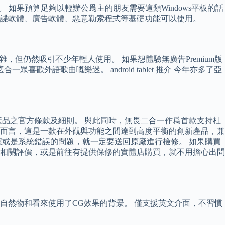
的消費者。 如果預算足夠以輕辦公爲主的朋友需要這類Windows平板的話
防毒，有攔截間諜軟體、廣告軟體、惡意勒索程式等基礎功能可以使用。
雜，但仍然吸引不少年輕人使用。 如果想體驗無廣告Premium版
外語歌曲嘅樂迷。 android tablet 推介 今年亦多了亞
品之官方條款及細則。 與此同時，無畏二合一作爲首款支持杜
體而言，這是一款在外觀與功能之間達到高度平衡的創新產品，兼
或是系統錯誤的問題，就一定要送回原廠進行檢修。 如果購買
相關評價，或是前往有提供保修的實體店購買，就不用擔心出問
製自然物和看來使用了CG效果的背景。 僅支援英文介面，不習慣