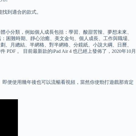
能找到適合的款式。
括了很多具體小分類，例如個人成長包括：學習、酸甜苦辣、夢想未來、
括：困難時期、靜心治癒、美文金句、個人成長、工作與職場、
劃、月計劃、月總結、半網格、對半網格、分鏡紙、小說大綱、日曆、
DF 。 目前最新款的iPad Air 4 也已經上發佈了，2020年10月
 即便使用幾年後也可以流暢看視頻，當然你使勁打遊戲那肯定