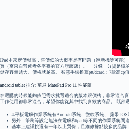
IPad本來定價就高，售價低的大概率是有問題（翻新機等可能），不是便宜
買（京東自營或者各平臺的官方旗艦店）。 一分錢一分貨是鐵的現
儲存容量越大、價格就越高。 智慧手錶推薦ptt/dcard：7款高
android tablet 推介: 華爲 MatePad Pro 11 性能版
在選購的時候能夠依照需求挑選適合的版本跟價格，非常適合喜歡
工作使用都非常適合，希望你能從其中找到喜歡的商品。 既然選
4.平板電腦作業系統有Android系統、微軟系統、 蘋果
另外，筆刷等設定無法在電腦和ipad等不同的作業系統間進行
基本上建議挑選有一年以上質保，且維修據點較多的品牌