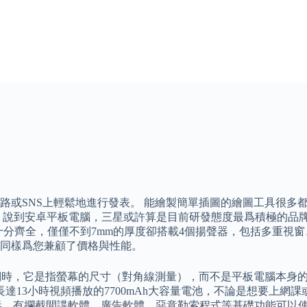
路或SNS上輕鬆地進行發表。 能繪製簡單插圖的繪圖工具很多
 說到安卓平板電腦，三星或許算是目前研發態度最爲積極的品
依然十分齊全，僅僅不到7mm的厚度卻搭載4個揚聲器，包括多重視窗、
同樣爲您兼顧了價格與性能。
一詞時，它是指螢幕的尺寸（對角線測量），而不是平板電腦本身
13小時視頻播放的7700mAh大容量電池，不論是想要上網
免費防毒，有攔截間諜軟體、廣告軟體、惡意勒索程式等基礎功能可以