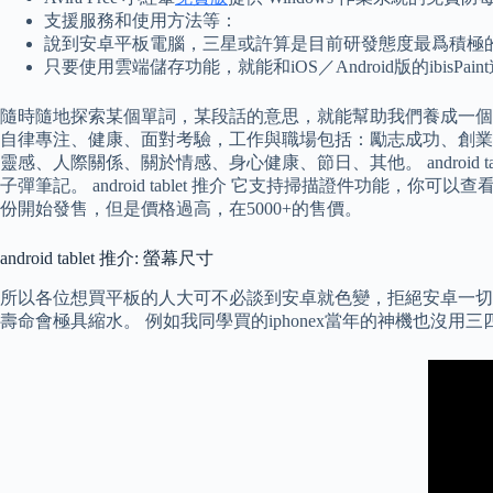
支援服務和使用方法等：
說到安卓平板電腦，三星或許算是目前研發態度最爲積極
只要使用雲端儲存功能，就能和iOS／Android版的ibisPa
隨時隨地探索某個單詞，某段話的意思，就能幫助我們養成一個外語學習
自律專注、健康、面對考驗，工作與職場包括：勵志成功、創業
靈感、人際關係、關於情感、身心健康、節日、其他。 androi
子彈筆記。 android tablet 推介 它支持掃描證件功能，
份開始發售，但是價格過高，在5000+的售價。
android tablet 推介: 螢幕尺寸
所以各位想買平板的人大可不必談到安卓就色變，拒絕安卓一切
壽命會極具縮水。 例如我同學買的iphonex當年的神機也沒