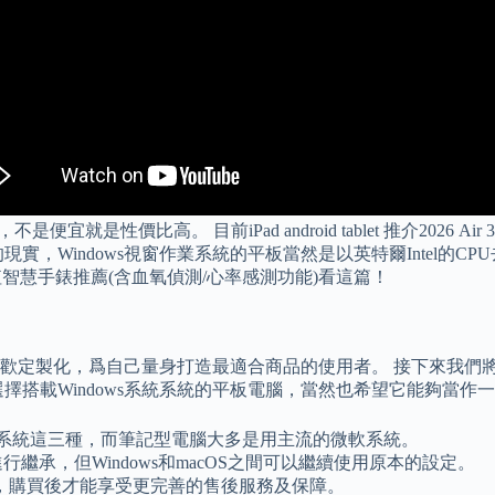
就是性價比高。 目前iPad android tablet 推介202
實，Windows視窗作業系統的平板當然是以英特爾Intel的
cp值智慧手錶推薦(含血氧偵測/心率感測功能)看這篇！
定製化，爲自己量身打造最適合商品的使用者。 接下來我們將會介
擇搭載Windows系統系統的平板電腦，當然也希望它能夠當作
 IOS系統這三種，而筆記型電腦大多是用主流的微軟系統。
繼承，但Windows和macOS之間可以繼續使用原本的設定。
，購買後才能享受更完善的售後服務及保障。