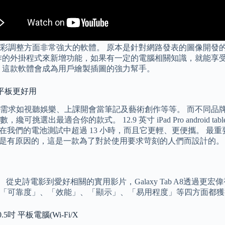
彩調整方面非常強大的軟體。 原本是針對網路發表的圖像開發的
作的外掛程式來新增功能，如果有一定的電腦相關知識，就能享受
，這款軟體會成為用戶繪製插圖的強力幫手。
讓你的平板更好用
需求如視聽娛樂、上課開會當筆記及藝術創作等等。 而不同品
款式。 12.9 英寸 iPad Pro android tablet 推介20
了，在我們的電池測試中超過 13 小時，而且它更輕、更便攜。 最重
ro 是有原因的，這是一款為了對於使用要求苛刻的人們而設計的。
史詩電影到愛好相關的實用影片，Galaxy Tab A8透過更宏偉視野，
型號在「可靠度」、「效能」、「顯示」、「易用程度」等四方面都獲得
 10.5吋 平板電腦(Wi-Fi/X