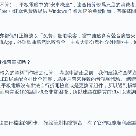
介 S8 Ultra不算），平板電腦中的“安卓機皇”，適合預算較爲充足
Avira Free 小紅傘免費版提供 Windows 作業系統的免費
軍香港，亦都係打正旗號以「免費」聽歌吸客，當中雖然會有聲音廣告夾
pp，外語歌曲當然比較齊全，主頁大部分都推介外國歌手，適合一眾喜歡
常隨身攜帶電腦嗎？
輸入的資料而作出之估算。 考慮申請產品前，我們建議你查閱產
LED屏幕配合杜比全景聲，爲用戶帶來極致的音視頻體驗。 總
於平板電腦沒有辦法自行拆開檢查或是更換零組件，所以遇到損壞
而時常返修的話那也會非常困擾，所以建議在購買前也可以查詢
無法進行檔案的同步。 預設筆刷相當豐富，有了它們就能順利繪