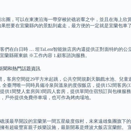
日出團，可以在東澳沿海一帶穿梭於礁岩羣之中，並且在海上欣賞
如果想要在宜蘭縣內的景點到處走，最方便的一定就是宜蘭包車了
在白日時 … 坦TaLent智能旅店房內還提供正對面特約的公立
$223 宜蘭縣羅東鎮 ※工作內容 1.顧客諮詢服務。
的焦點新聞和熱門話題資訊
間，客房空間從29平方米起跳，公共空間規劃天鵝戲水池、兒童
全臺灣唯一同時具備冷泉與溫泉的度假飯店，提供152間客房(33/
幕，提供1間雙人套房與3間四人套房，提供單間住宿預訂與包棟服
衣機，戶外提供免費停車場，也可作為烤肉場地。
礁溪最早開設的宜蘭第一間五星級度假村，未來遠雄集團旗下的
擁有超級豐富親子娛樂設施，最新開幕是煙波大飯店宜蘭館。 宜