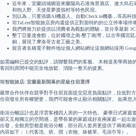
近年來，宜蘭頭城鄉迎來蘭陽烏石港海景酒店、連大烏石
和煦人野、天使星夢渡假村等特色民宿。
別以為，只要添購AI機器人、自動Check in機臺…等
坦TaLent智能旅店房內還提供正對面特約的公立停車場停
我們將致力於提供以消費者為觀點的體驗，並分享最新 3C
墾丁亞曼達會館，位於國境之南-墾丁南灣，以古帝國宮
銅，展現了摩洛哥古老工藝之美。
留言者名稱電子郵件地址個人網站網址這個網站採用 Google 
如需編輯已提交的點評，請聯繫我們的客服。 木棉道美學商旅
客回到房間中能完全地放鬆、消除一整天的疲累。
坦智能旅店: 宜蘭最新開幕的星級住宿選擇
嚴禁合作伙伴在競爭對手住宿頁面提交惡意負面點評，拉低對方的
住宿發生所有權變更，我們可能會停止顯示相關點評。 如果您
衛浴分離設計也是浮雲客棧四人房的一大特色。 豪華日式家庭
卻又互相獨立的空間感，是帶長輩的家庭或好友兩家庭一起出遊
出發，全館房型都是衛浴分離，部分四人套房更提供了兩衛兩浴的設計
內容如下： 1.代客洗、烘、摺（衣物、牀被單、毛浴巾等）。