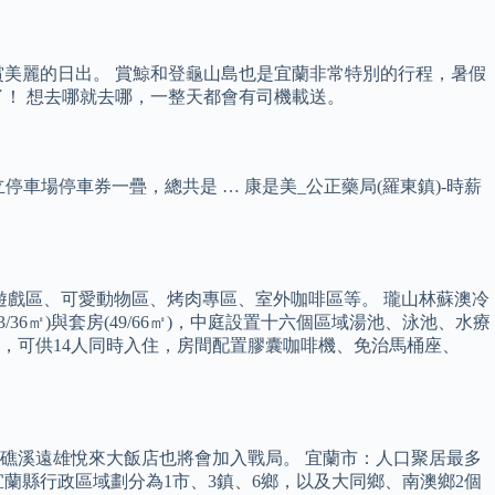
美麗的日出。 賞鯨和登龜山島也是宜蘭非常特別的行程，暑假
！ 想去哪就去哪，一整天都會有司機載送。
停車場停車券一疊，總共是 … 康是美_公正藥局(羅東鎮)-時薪
遊戲區、可愛動物區、烤肉專區、室外咖啡區等。 瓏山林蘇澳冷
36㎡)與套房(49/66㎡)，中庭設置十六個區域湯池、泳池、水療
務，可供14人同時入住，房間配置膠囊咖啡機、免治馬桶座、
礁溪遠雄悅來大飯店也將會加入戰局。 宜蘭市：人口聚居最多
蘭縣行政區域劃分為1市、3鎮、6鄉，以及大同鄉、南澳鄉2個