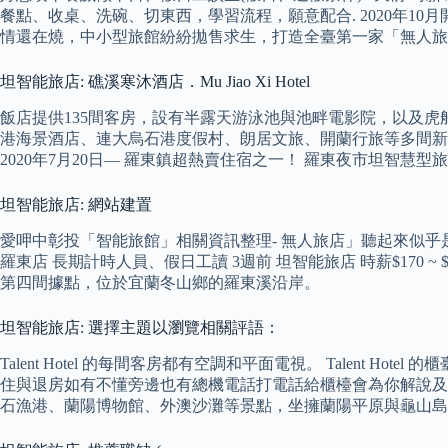
餐點、收桌、洗碗、切東西，學習流程，願意配合. 2020年10月開幕
情還在燒，中小型旅館紛紛拋售求生，打造全臺第一家「無人旅店」鵲
坦智能旅店: 礁溪寒沐酒店．Mu Jiao Xi Hotel
飯店提供135間客房，設有半露天游泳池與池畔電影院，以及
港海景酒店、連大烏石港度假村、朗居文旅、開蘭行旅等多間新
2020年7月20日— 羅東鎮超熱賣住宿之一！ 羅東夜市坦智慧型旅館Talen
坦智能旅店: 網站建置
愛呷中彰投「智能旅館」相關資訊整理- 無人旅店」聽起來似乎
羅東店 長期計時人員、假日工讀 3週前 坦智能旅店 時薪$170 
第四間據點，位於宜蘭冬山鄉的羅東溪沿岸。
坦智能旅店: 選擇主題以瀏覽相關評語：
Talent Hotel 的每間客房都有空調和平面電視。 Talen
住與退房如有不懂旁邊也有總機電話打電話給櫃檯會為你解說及服
石漁港、蘭陽博物館、外澳沙灘等景點，坐擁蘭陽平原與龜山島