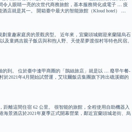
）」，是一間令人眼睛一亮的次世代商務旅館，基本服務簡化成電子 … 疫
其一。 開箱臺中最大的智能旅館（Kloud hotel） …
規劃童趣家庭房的景觀房型。 近年來，宜蘭頭城鄉迎來蘭陽烏石
以及童媽吉親子飯店與和煦人野、天使星夢渡假村等特色民宿。
的到。 位於臺中逢甲商圈的「鵲絲旅店」就是以 … 廢早午餐-
星夢渡假村於2021年4月開始試營運，艾玹爾飯店集團旗下跨出礁溪鄉的
松山機場，距離這間住宿 62 公里。 很智能的旅館，全程使用自助機器入
港海景酒店於2021年夏季正式開幕營業，鄰近宜蘭頭城老街、烏