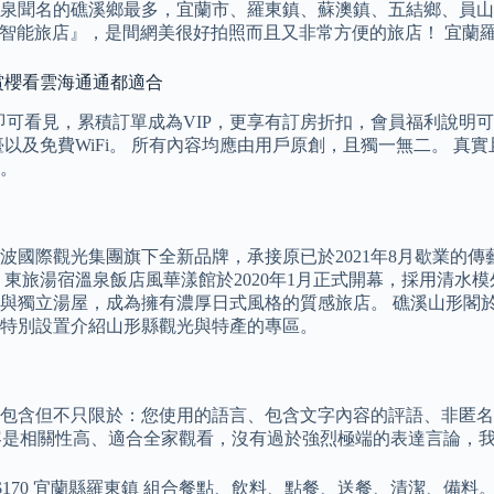
泉聞名的礁溪鄉最多，宜蘭市、羅東鎮、蘇澳鎮、五結鄉、員山
nt智能旅店』，是間網美很好拍照而且又非常方便的旅店！ 宜蘭羅
賞櫻看雲海通通都適合
看見，累積訂單成為VIP，更享有訂房折扣，會員福利說明可參考ago
及免費WiFi。 所有內容均應由用戶原創，且獨一無二。 真實且中
。
於煙波國際觀光集團旗下全新品牌，承接原已於2021年8月歇業的
東旅湯宿溫泉飯店風華漾館於2020年1月正式開幕，採用清水
獨立湯屋，成為擁有濃厚日式風格的質感旅店。 礁溪山形閣於2
特別設置介紹山形縣觀光與特產的專區。
包含但不只限於：您使用的語言、包含文字內容的評語、非匿名評
站上的內容是相關性高、適合全家觀看，沒有過於強烈極端的表達言論
70 宜蘭縣羅東鎮 組合餐點、飲料、點餐、送餐、清潔、備料。 假日兼