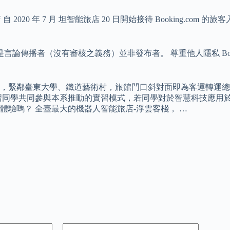
 自 2020 年 7 月 坦智能旅店 20 日開始接待 Booking.
com 只是言論傳播者（沒有審核之義務）並非發布者。 尊重他人隱私 Boo
，緊鄰臺東大學、鐵道藝術村，旅館門口斜對面即為客運轉運總
習同學共同參與本系推動的實習模式，若同學對於智慧科技應用於
驗嗎？ 全臺最大的機器人智能旅店-浮雲客棧， …