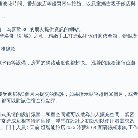
煙波花時間、番茄旅店等優質青年旅館，以及童媽吉親子飯店與
 …
，為喜歡 3C 的朋友提供資訊的網站。
了摩洛哥《紅城》之意，精緻手工打造藝術傢俱遍佈全館，鑲銀崁
及服務條款。
冰箱等設備，房間的網路速度也都超快。 溫馨的服務讓每位遊
受退房後3個月內提交的點評，如果所示點評超過36個月，或者
，都可以對該住宿進行點評。
日式風情的設計氛圍，和室空間還可以做為加人擴充空間，緊密
常常造成互相等待的困擾，浮雲在設計之初就朝以使用者需求為
 5天前 坦智能旅店2026 時薪$168 宜蘭縣羅東鎮 工作