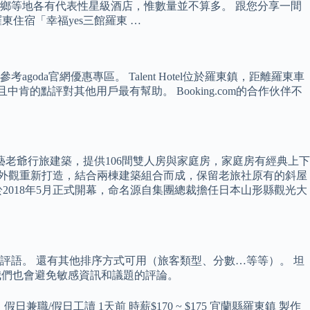
鄉等地各有代表性星級酒店，惟數量並不算多。 跟您分享一間
東住宿「幸福yes三館羅東 …
da官網優惠專區。 Talent Hotel位於羅東鎮，距離羅東車
肯的點評對其他用戶最有幫助。 Booking.com的合作伙伴不
傳藝老爺行旅建築，提供106間雙人房與家庭房，家庭房有經典上下
模外觀重新打造，結合兩棟建築組合而成，保留老旅社原有的斜屋
018年5月正式開幕，命名源自集團總裁擔任日本山形縣觀光大
語。 還有其他排序方式可用（旅客類型、分數…等等）。 坦
，我們也會避免敏感資訊和議題的評論。
職/假日工讀 1天前 時薪$170 ~ $175 宜蘭縣羅東鎮 製作