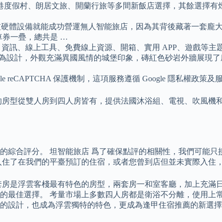
港度假村、朗居文旅、開蘭行旅等多間新飯店選擇，其餘選擇有
高科技硬體設備就能成功營運無人智能旅店，因為其背後藏著一套龐大
車券一疊，總共是 …
 資訊、線上工具、免費線上資源、開箱、實用 APP、遊戲等主題
廷為設計，外觀充滿異國風情的城堡印象，磚紅色砂岩外牆展現
reCAPTCHA 保護機制，這項服務遵循 Google 隱私權政策
的房型從雙人房到四人房皆有，提供法國沐浴組、電視、吹風機和
綜合評分。 坦智能旅店 爲了確保點評的相關性，我們可能只接
入住了在我們的平臺預訂的住宿，或者您曾到店但並未實際入住
套房是浮雲客棧最有特色的房型，兩套房一和室客廳，加上充滿
的最佳選擇。 考量市場上多數四人房都是衛浴不分離，使用上
，也成為浮雲獨特的特色，更成為逢甲住宿推薦的新選擇。 門市人員