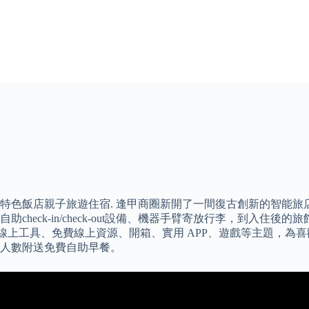
特色飯店親子旅遊住宿. 逢甲商圈新開了一間復古創新的智能旅店
ck-in/check-out設備、機器手臂寄放行李，到入住後的旅館
線上工具、免費線上資源、開箱、實用 APP、遊戲等主題，為喜歡
人數附送免費自助早餐。