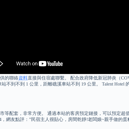
供的聯絡
資料
直接與住宿處聯繫。 配合政府降低新冠肺炎（CO
東車站不到不到 1 公里，距離礁溪車站不到 19 公里。 Talent 
羅東夜市等配套，非常方便。 通過本站的客房預定鏈接，可以預定超
9.4，網友點評：”民宿主人很貼心，房間乾靜!老闆娘~親手做的蛋糕