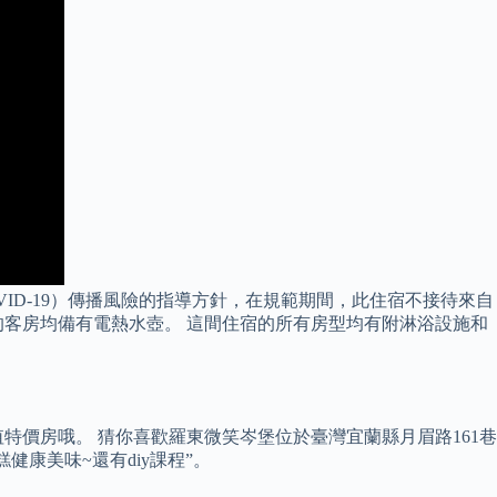
VID-19）傳播風險的指導方針，在規範期間，此住宿不接待來自
Hotel 的客房均備有電熱水壺。 這間住宿的所有房型均有附淋浴設施和
值特價房哦。 猜你喜歡羅東微笑岑堡位於臺灣宜蘭縣月眉路161巷
健康美味~還有diy課程”。