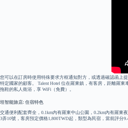
您可以在訂房時使用特殊要求方框通知對方，或透過確認函上提
特定國家的顧客。 Talent Hotel 位在羅東鎮，有客房，距離羅
拖鞋的私人衛浴，享 WiFi（免費）。
坦智能旅店: 住宿特色
交通便利配套齊全，0.1km內有羅東中山公園，0.2km內有
3弄10號，客房預定價格1,800TWD起，類型為民宿，當前評分