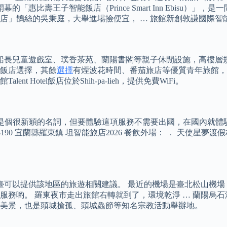
的「惠比壽王子智能飯店（Prince Smart Inn Ebisu
絲的吳秉庭，大舉進場撿便宜， … 旅館新創敦謙國際智能酒店就是
虎船長兒童遊戲室、璞香茶苑、蘭陽書閣等親子休閒設施，高樓層
飯店選擇，其餘
選擇
有煙波花時間、番茄旅店等優質青年旅館，
t Hotel飯店位於Shih-pa-lieh，提供免費WiFi。
是個很新穎的名詞，但要體驗這項服務不需要出國，在國內就體驗
~ $190 宜蘭縣羅東鎮 坦智能旅店2026 餐飲外場： ． 天使
t Hotel 的櫃臺可以提供該地區的旅遊相關建議。 最近的機場是臺北
務喲。 羅東夜市走出旅館右轉就到了，環境乾淨 … 蘭陽烏石
美景，也是頭城搶孤、頭城鱻節等知名宗教活動舉辦地。