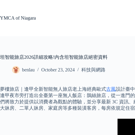
Skip
to
content
YMCA of Niagara
坦智能旅店2026詳細攻略!內含坦智能旅店絕密資料
benlau
October 23, 2024
科技與網路
夢樓旅店｜逢甲全新智能無人旅店老上海經典歐式
古風
設計臺中
逢甲夜市旁打造出全臺第一座無人飯店：鵲絲旅店，從一進門的自助che
們將致力於提供以消費者為觀點的體驗，並分享最新 3C 資訊、
大牀房、二單人牀房、家庭房等多種裝潢客房，每房依規定住宿