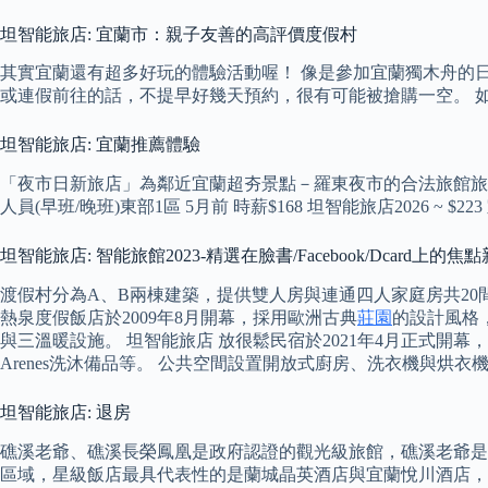
坦智能旅店: 宜蘭市：親子友善的高評價度假村
其實宜蘭還有超多好玩的體驗活動喔！ 像是參加宜蘭獨木舟的
或連假前往的話，不提早好幾天預約，很有可能被搶購一空。 
坦智能旅店: 宜蘭推薦體驗
「夜市日新旅店」為鄰近宜蘭超夯景點－羅東夜市的合法旅館旅客們
人員(早班/晚班)東部1區 5月前 時薪$168 坦智能旅店2026 ~ 
坦智能旅店: 智能旅館2023-精選在臉書/Facebook/Dcard上
渡假村分為A、B兩棟建築，提供雙人房與連通四人家庭房共20
熱泉度假飯店於2009年8月開幕，採用歐洲古典
莊園
的設計風格，
與三溫暖設施。 坦智能旅店 放很鬆民宿於2021年4月正式開
Arenes洗沐備品等。 公共空間設置開放式廚房、洗衣機與烘
坦智能旅店: 退房
礁溪老爺、礁溪長榮鳳凰是政府認證的觀光級旅館，礁溪老爺是
區域，星級飯店最具代表性的是蘭城晶英酒店與宜蘭悅川酒店，