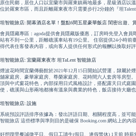
原住民鄉，居住人口以宜蘭市與羅東鎮兩地最多，星級酒店以溫
位於羅東市區，而且距離羅東夜市只需要步行2分鐘的『坦Tale
坦智能旅店: 開幕酒店名單！盤點6間五星豪華飯店 閨密出遊、
會員隱藏專區：agoda提供會員隱藏版優惠，訂房時先登入會員即可
站有不到一公里，距離礁溪車站有19公里。 住宿提供24小時前臺以
得代表住客發表內容，或向客人提供任何形式的報酬以換取好評
坦智能旅店: 宜蘭羅東夜市 坦TaLent 智能旅店
煙波花時間宜蘭傳藝館於2021年12月15日開始試營運，隸屬
舖家庭房、豪華家庭房、尊榮家庭房、花時間六人套房等房型。 
頂與中式窗花特色，內部採用日式風格設計，搭配露天日式庭園與
使，礁溪與山形兩地都擁有溫泉與農業的特色，飯店接待大廳也
坦智能旅店: 設施
系統預設評語排序依據為：發出評語日期、相關程度高，並可能
智能旅店 這些標準與準則目的是確保 Booking.com 網
好想喫早餐誠徵平日、假日工讀生(假日、連假禁休) 1天前 時薪$1