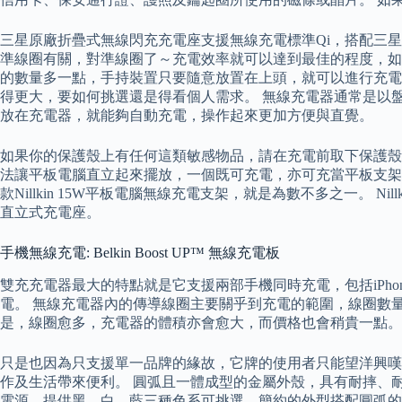
三星原廠折疊式無線閃充充電座支援無線充電標準Qi，搭配三星的
準線圈有關，對準線圈了～充電效率就可以達到最佳的程度，如
的數量多一點，手持裝置只要隨意放置在上頭，就可以進行充電
得更大，要如何挑選還是得看個人需求。 無線充電器通常是以
放在充電器，就能夠自動充電，操作起來更加方便與直覺。
如果你的保護殼上有任何這類敏感物品，請在充電前取下保護殼，
法讓平板電腦直立起來擺放，一個既可充電，亦可充當平板支架
款Nillkin 15W平板電腦無線充電支架，就是為數不多之一。 N
直立式充電座。
手機無線充電: Belkin Boost UP™ 無線充電板
雙充充電器最大的特點就是它支援兩部手機同時充電，包括iPhon
電。 無線充電器內的傳導線圈主要關乎到充電的範圍，線圈數
是，線圈愈多，充電器的體積亦會愈大，而價格也會稍貴一點。
只是也因為只支援單一品牌的緣故，它牌的使用者只能望洋興嘆
作及生活帶來便利。 圓弧且一體成型的金屬外殼，具有耐摔、
電源，提供黑、白、藍三種色系可挑選，簡約的外型搭配圓弧的