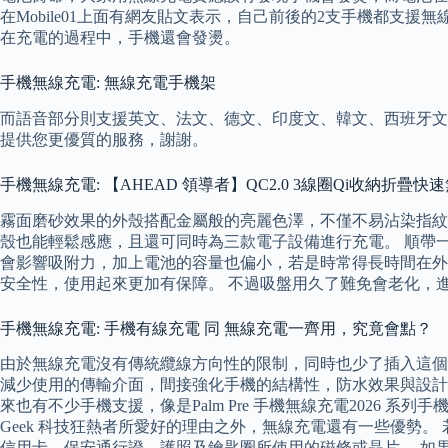
在Mobile01上面有網友貼文表示，自己前後的2支手機都
在充電的過程中，手機還會發燙。
手機無線充電: 無線充電手機架
而語音部分則支援英文、法文、德文、印度文、韓文、西班牙文
提供您更優質的服務，謝謝。
手機無線充電: 【AHEAD 領導者】QC2.0 3線圈Qi收納折疊快速無線充電板 
霧面磨砂效果的外殼搭配金屬般的亮麗色澤，不僅不易沾染指紋，還讓
殼也能輕鬆感應，且還可同時為三款電子設備進行充電。 順帶一提
會影響吸附力，加上電池的容量也偏小，若是時常得長時間在外
安全性，使用起來更加有保障。 不過吸盤用久了難免會老化，
手機無線充電: 手機有線充電 同 無線充電一齊用，究竟會點？
由於無線充電沒有傳統纜線方向性的限制，同時也少了插入這個
減少使用的傳輸介面，間接強化手機的結構性，防水效果與設計
來也有不少手機支援，像是Palm Pre 手機無線充電2026 系列
Geek 科技狂熱者所愛好的理由之外，無線充電還有一些優勢。 
信用卡、保安通行證、護照及鑰匙圈所使用的磁條或晶片。 如果