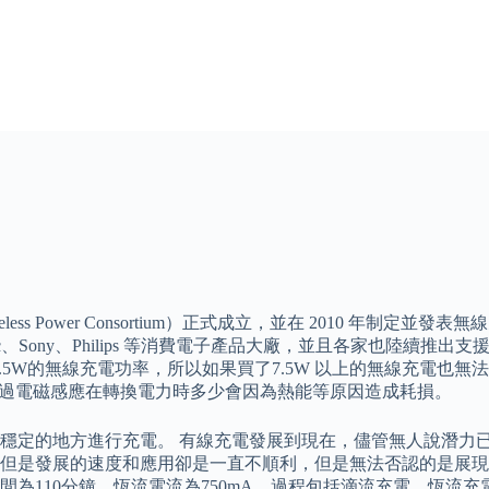
ss Power Consortium）正式成立，並在 2010 年制定並發
asonic、Sony、Philips 等消費電子產品大廠，並且各家也陸續推出
多支援7.5W的無線充電功率，所以如果買了7.5W 以上的無線充
透過電磁感應在轉換電力時多少會因為熱能等原因造成耗損。
穩定的地方進行充電。 有線充電發展到現在，儘管無人說潛力
是發展的速度和應用卻是一直不順利，但是無法否認的是展現給人
為110分鐘，恆流電流為750mA，過程包括滴流充電、恆流充