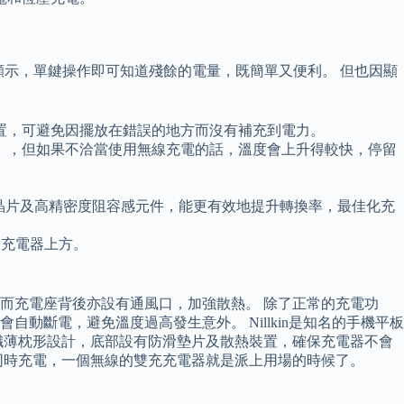
D 數字顯示，單鍵操作即可知道殘餘的電量，既簡單又便利。 但也因顯
置，可避免因擺放在錯誤的地方而沒有補充到電力。
快），但如果不洽當使用無線充電的話，溫度會上升得較快，停留
路晶片及高精密度阻容感元件，能更有效地提升轉換率，最佳化充
線充電器上方。
而充電座背後亦設有通風口，加強散熱。 除了正常的充電功
斷電，避免溫度過高發生意外。 Nillkin是知名的手機平板
纖薄枕形設計，底部設有防滑墊片及散熱裝置，確保充電器不會
同時充電，一個無線的雙充充電器就是派上用場的時候了。