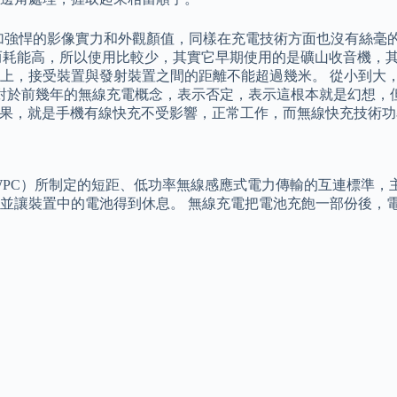
有著更加強悍的影像實力和外觀顏值，同樣在充電技術方面也沒有絲毫
巨大從而耗能高，所以使用比較少，其實它早期使用的是礦山收音機
上，接受裝置與發射裝置之間的距離不能超過幾米。 從小到大
。 對於前幾年的無線充電概念，表示否定，表示這根本就是幻想
樣的結果，就是手機有線快充不受影響，正常工作，而無線快充技術
rtium，簡稱 WPC）所制定的短距、低功率無線感應式電力傳輸的
並讓裝置中的電池得到休息。 無線充電把電池充飽一部份後，