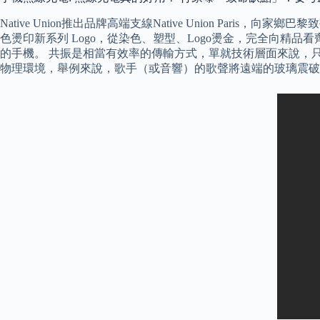
Native Union推出品牌高端支線Native Union Par
色燙印新系列 Logo，從染色、塑型、Logo燙金，完全向
的手機。 共振是相當有效率的傳輸方式，單就技術層面來說，只要能設計
物理環境，舉例來說，歌手（或音響）的歌聲將遠端的玻璃震破