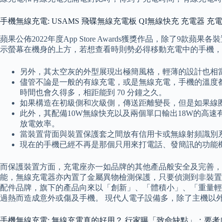
手機無線充電: USAMS 飛碟無線充電板 QI無線快充 充電器 充
蘋果公佈2022年度App Store Awards獲獎作品，除了
示螢幕在機身的上方，若想查看時則勢必得移動充電中的手機，
另外，其太空灰的外型展現出極簡風格，輕薄的設計也相
儘管不論是一般的有線充電，或是無線充電，手機的溫度都
時間也會久得多，相距能到 70 分鐘之久。
如果構造在初級側和次級側，傳送距離變長，但是如果線
此外，其配備10W無線快充以及兩個單口輸出18W的高
放電效率。
當裝置背面與裝置保護套之間放有信用卡或無線射頻識別系
現在的手機已經不再是那個只用來打電話、發簡訊的功能
而保護裝置方面，充電座亦一如品牌的其他產品般安全及完善，
能，無線充電器亦內置了金屬異物檢測保護，只要偵測到非裝置的
配件品牌，旗下的產品向來以「創新」、「體積小」、「重量輕
過熱而造成意外或傷及手機。 現代人電子設備多，除了主機以
手機無線充電: 無線充電真的好用？ 行家曝「致命缺點」：要考