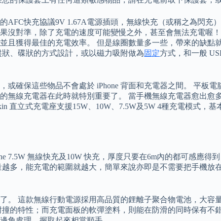
AFC快充協議9V 1.67A電源插頭，無線快充（或稱之為閃充
果沒對準，除了充電的速度可能變慢之外，甚至會無法充電喔！
並且獲得最佳的充電效率。 但是線圈數量多一些，帶來的缺點
盤狀、碟狀的方式設計，或以磁力吸附做為
固定
方式，和一般 U
或確保這些物品不會處於 iPhone 背面和充電器之間。 平
的無線充電器在此時就特別重要了。 當手機無線充電器愈出愈
illkin 直立式充電座支援15W、10W、7.5W及5W 4種充
e 7.5W 無線快充及10W 快充，厚度只要在6m內的都可感
量越多，能充電的範圍就越大，簡單來說亦即是不需要把手機放在
了。 這款無線行動電源採用高品質的鋰離子聚合物電池，大容
耐撞的特性；而充電面板的軟彈塗料，則能在防滑的同時保有不錯
邊角處理，握取起來相當順手。