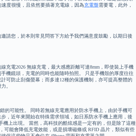
電的速度很慢，且依然要插著充電線，因為
充電盤
需要電，此外，
的邀請您，於本則常見問答下方給予我們滿意度鼓勵，以期日後
線充電2026 無線充電，最大感應距離可達8mm，即使裝上手機
擋到手機鏡頭，充電的同時也能隨時拍照。 只是手機殼的厚度往往
計可防止刮傷螢幕；而多達12種的保護機制，亦可提高整體的
附力。
錯的可能性。 同時若無線充電應用於防水手機上，由於手機可
進步，近年來開始在特殊需求領域，如日系防水手機上應用，後
廠牌智慧型手機上出現。 當然，高科技的酷炫感是一定有的，但是除了這種
品，可能會降低充電效能，或是損壞磁條或 RFID 晶片，類似有些
這些物品不會位在 iPhone 背面和充電器之間。