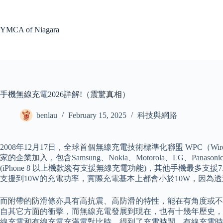
Skip
to
content
YMCA of Niagara
手機無線充電2026詳解!（震驚真相）
benlau
February 15, 2025
科技與網路
2008年12月17日，全球首個無線充電技術標準化聯盟 WPC（Wirele
家的企業加入，包含Samsung、Nokia、Motorola、LG、Pan
(iPhone 8 以上機款纔有支援無線充電功能)，其他手機最
支援到10W的充電功率，實際充電基本上都會小於10W，因為
而附帶的防滑條亦具有高抗震、高防滑的特性，能在有角度或不
自其它方面的衝擊，而無線充電發展到現在，也有十幾年歷史，但
線充電和有線充電充滿電對比時，得到了充電時間，有線充電時間