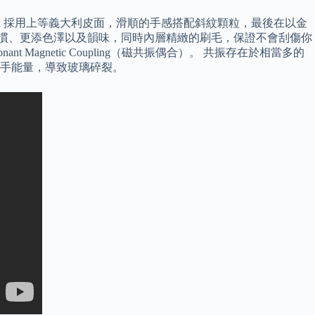
e 手機無線充電 採用上等義大利皮面，滑順的手感搭配斜紋顆粒，最後在以金
用習慣、更添色澤以及韻味，同時內層精緻的刷毛，保證不會刮傷你
gnetic Coupling（磁共振偶合）。 共振存在於相當多的
手能量，導致玻璃碎裂。