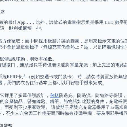
電座
9款蘋果各裝置的最佳App…… 此外，該款式的電量指示燈是採用 LE
這一點稍嫌麻煩一些。
當方便拿取；而中間採用橡膠片製的圓圈，是用來標示充電的位
不會超過這個標準（無線充電仍會熱上 7 度，只是降溫也很
圈的軸線移動，則效率極低。
速有線接口，無須漫長等待也能快速將電量充飽；加上先進的電
統RFID卡片（例如交通卡或門禁卡） 時，請勿將裝置放於無
機，我們的衣食住行基本上都可以用智慧手機來完成。
它採用了多重保護設計，
包括
防過充、防過流、防短路等保護，
金屬物品，譬如鑰匙、鋼筆、飾物諸如此類的身件，充電板便會自動
」而受到不少用家歡迎。 這款雙子座雙充充電器採用了12毫米
外，不少人亦會因工作需要而同時備有後備手機，要為兩部手機
慮清楚