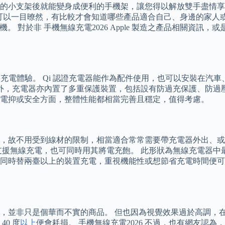
的小支架後就能變身成便利的手機架，讓您得以解放雙手盡情享
大家可以一目暸然，有比較才會知道哪些產品適合自己、身邊的家人或是
手機。 對於非 手機無線充電2026 Apple 製造之產品相關資訊，或
的充電體驗。 Qi 認證充電器能作為配件使用，也可以安裝在汽車、
用充電標準。 除此之外，充電器亦內置了多重保護裝置，包括設有防過充
電抑或安全方面，整體性能都相當完善且穩定，值得考慮。
，故不用受到線材的限制，相當適合常常需要帶充電器外出、或
不支援無線充電，也可同時用其將電充飽。 此形狀為無線充電器
同時替兩臺以上的裝置充電，重視機能性或想節省充電時間便可優
，並非只是個華而不實的商品。 但也因為視覺效果過於高調，在
0 度
以上
便會耗損。 手機無線充電2026 不過，也有網友認