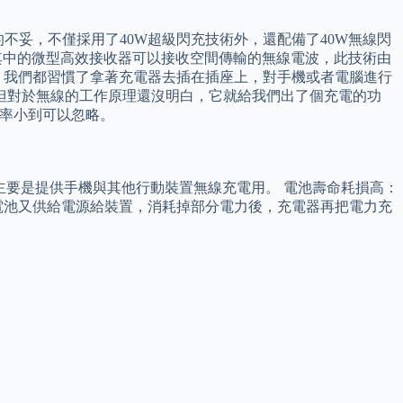
的不妥，不僅採用了40W超級閃充技術外，還配備了40W無線閃
，其中的微型高效接收器可以接收空間傳輸的無線電波，此技術由
，我們都習慣了拿著充電器去插在插座上，對手機或者電腦進行
，但對於無線的工作原理還沒明白，它就給我們出了個充電的功
功率小到可以忽略。
互連標準，主要是提供手機與其他行動裝置無線充電用。 電池壽命耗損高：
電池又供給電源給裝置，消耗掉部分電力後，充電器再把電力充