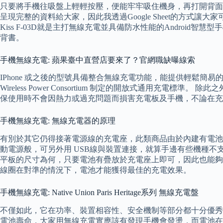
只要將手機往吸盤上輕輕按壓，便能牢牢吸住機身，再打開背面
呈現完整的資料給大家，因此我透過Google Sheet的方式讓
Kiss F-03D就是主打無線充電並具備防水性能的Android智慧型
背書。
手機無線充電: 蘋果臺中直營店要來了？官網職缺曝線索
IPhone 或之後的型號具備整合無線充電功能，能提供輕鬆簡易
Wireless Power Consortium 制定的開放式通
保使用時不會因熱力或過充問題而損害充電板及手機，不論在充
手機無線充電: 無線充電器的原理
有別於其它仍得接著電源線的充電座，此類商品由於內建有電池
動電源般，可另外用 USB線與裝置連接，就算手邊有些機種
平板的尺寸為何，只要電池有疊放於充電座上即可，因此也能夠
線圈在對準的情況下，電池才能獲得最佳的充電效果。
手機無線充電: Native Union Paris Heritage系列 無線充電盤
不僅如此，它在功率、裝置相容性、安全機制等部分都十分優秀
電池壽命，大家用無線充電實應該有發現手機會發燙，而電池在 4