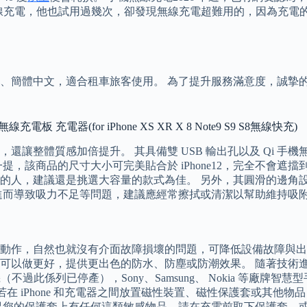
支援無線充電，他也試用過幾次，卻發現無線充電超難用的，因為充
、簡體中文，適合租車旅客使用。 為了提升服務滿意度，誠摯
充電器(for iPhone XS XR X 8 Note9 S9 S8無線快充)
整體質感加倍提升。 其具備雙 USB 輸出孔以及 Qi 手機無
，該商品的尺寸大小可完美貼合於 iPhone12，完全不會遮
的人，建議還是挑選大容量的款式為佳。 另外，其圓滑的邊角設
進而導致吸力不足等問題，建議應經常擦拭或清潔以幫助維持吸
動作，自然也就沒有介面故障損壞的問題，可降低設備故障與出
可以做更好，提供更出色的防水、防塵或防潮效果。 隨著技術
手機（不過此係列已停產），Sony、Samsung、 Nokia 等
若在 iPhone 和充電器之間放置磁性裝置、磁性保護套或其他物
您的保護套上有任何這類敏感物品，請在充電前取下保護套，或確保