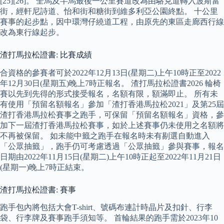
[25][26]。 全馬及半馬最後一公里賽道改為由駱克道轉入波斯富
街，經軒尼詩道、怡和街和糖街到維多利亞公園終點。 十公里
賽事的起步點，因中環灣仔繞道工程，由原先的東區走廊西行線
改為東行線起步。
渣打馬拉松證書: 比賽成績
合資格的參賽者可於2022年12月13日(星期二)上午10時正至2022
年12月30日(星期五)晚上7時正報名。 渣打馬拉松證書2026 輪椅
賽以先到先得的形式接受報名，名額有限，額滿即止。 所有未
有使用「預留名額報名」參加「渣打香港馬拉松2021」及第25屆
渣打香港馬拉松賽事之跑手，可保留「預留名額報名」資格，參
加下一屆渣打香港馬拉松賽事，如於上述賽事仍未使用之名額將
不再被保留。 如未能中籤之跑手在報名時未有剔選自動進入
「公眾抽籤」，跑手仍可考慮透過「公眾抽籤」參與賽事，報名
日期由2022年11月15日(星期二)上午10時正起至2022年11月21日
(星期一)晚上7時正結束。
渣打馬拉松證書: 賽事
跑手包內將包括大會T-shirt、號碼布連計時晶片及扣針、行李
袋、行李牌及賽事跑手須知等。 首輪結果的跑手需於2023年10