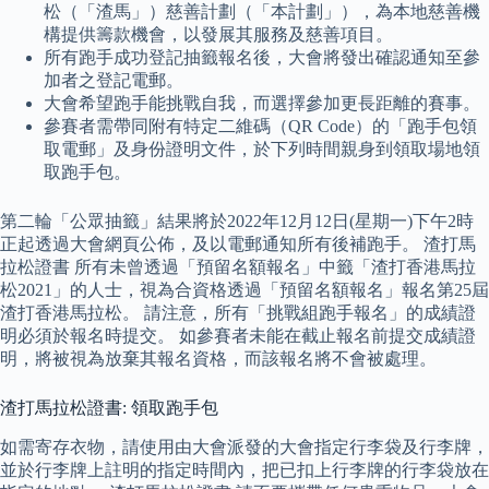
松（「渣馬」）慈善計劃（「本計劃」），為本地慈善機
構提供籌款機會，以發展其服務及慈善項目。
所有跑手成功登記抽籤報名後，大會將發出確認通知至參
加者之登記電郵。
大會希望跑手能挑戰自我，而選擇參加更長距離的賽事。
參賽者需帶同附有特定二維碼（QR Code）的「跑手包領
取電郵」及身份證明文件，於下列時間親身到領取場地領
取跑手包。
第二輪「公眾抽籤」結果將於2022年12月12日(星期一)下午2時
正起透過大會網頁公佈，及以電郵通知所有後補跑手。 渣打馬
拉松證書 所有未曾透過「預留名額報名」中籤「渣打香港馬拉
松2021」的人士，視為合資格透過「預留名額報名」報名第25屆
渣打香港馬拉松。 請注意，所有「挑戰組跑手報名」的成績證
明必須於報名時提交。 如參賽者未能在截止報名前提交成績證
明，將被視為放棄其報名資格，而該報名將不會被處理。
渣打馬拉松證書: 領取跑手包
如需寄存衣物，請使用由大會派發的大會指定行李袋及行李牌，
並於行李牌上註明的指定時間內，把已扣上行李牌的行李袋放在