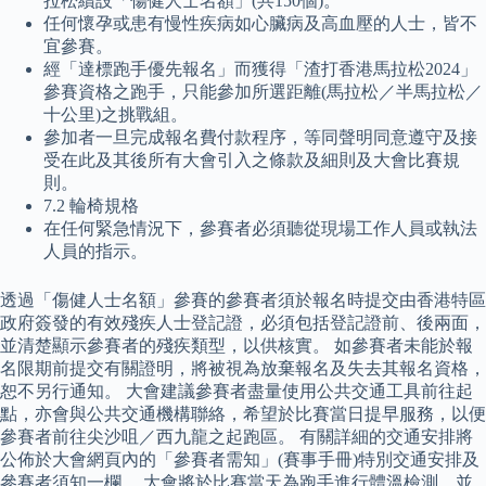
拉松續設「傷健人士名額」(共150個)。
任何懷孕或患有慢性疾病如心臟病及高血壓的人士，皆不
宜參賽。
經「達標跑手優先報名」而獲得「渣打香港馬拉松2024」
參賽資格之跑手，只能參加所選距離(馬拉松／半馬拉松／
十公里)之挑戰組。
參加者一旦完成報名費付款程序，等同聲明同意遵守及接
受在此及其後所有大會引入之條款及細則及大會比賽規
則。
7.2 輪椅規格
在任何緊急情況下，參賽者必須聽從現場工作人員或執法
人員的指示。
透過「傷健人士名額」參賽的參賽者須於報名時提交由香港特區
政府簽發的有效殘疾人士登記證，必須包括登記證前、後兩面，
並清楚顯示參賽者的殘疾類型，以供核實。 如參賽者未能於報
名限期前提交有關證明，將被視為放棄報名及失去其報名資格，
恕不另行通知。 大會建議參賽者盡量使用公共交通工具前往起
點，亦會與公共交通機構聯絡，希望於比賽當日提早服務，以便
參賽者前往尖沙咀／西九龍之起跑區。 有關詳細的交通安排將
公佈於大會網頁內的「參賽者需知」(賽事手冊)特別交通安排及
參賽者須知一欄。 大會將於比賽當天為跑手進行體溫檢測，並