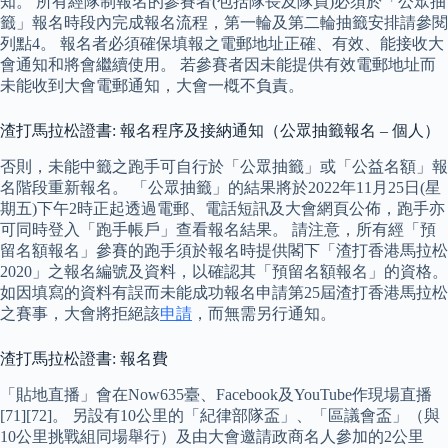
知。 所有經隊制報名的參賽者(包括隊長及隊員)必須於「公眾抽
籤」報名時段內完成報名流程，第一輪及第二輪抽籤安排請參閱
列點4。 報名者必須確保填報之電郵地址正確、有效、能接收大
會通知和將會繼續使用。 若參賽者因未能提供有效電郵地址而
未能收到大會電郵通知，大會一槪不負責。
渣打馬拉松證書: 報名程序及接納通知（公眾抽籤報名 – 個人）
否則，未能中籤之跑手可自行於「公眾抽籤」或「公益名額」報
名階段重新報名。 「公眾抽籤」的結果將於2022年11月25日(星
期五)下午2時正起透過電郵、電話短訊及大會網頁公佈，跑手亦
可同時登入「跑手帳戶」查看報名結果。 請注意，所有經「預
留名額報名」參賽的跑手須於報名時提供閣下「渣打香港馬拉松
2020」之報名編號及資料，以確認其「預留名額報名」的資格。
如因填寫的資料有誤而未能成功報名申請第25屆渣打香港馬拉松
之賽事，大會將拒絕該
申請
，而無需另行通知。
渣打馬拉松證書: 報名費
「貼地直播」會在Now635臺、Facebook及YouTube作現場直播
[71][72]。 另設有10公里的「紀律部隊盃」、「區議會盃」（與
10公里挑戰組同場舉行）及由大會邀請政商名人參加的2公里