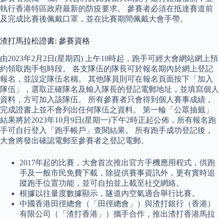
執行香港特區政府最新的防疫要求。 參賽者必須在抵達賽道前
及完成比賽後佩戴口罩，並在比賽期間佩戴大會手帶。
渣打馬拉松證書: 參賽資格
由2023年2月2日(星期四) 上午10時起，跑手可經大會網站網上預
約領取跑手包時段。 各支隊伍的隊長可於報名期內於網上登記
報名，並設定隊伍名稱。 其他隊員則可在報名頁面按下「加入
隊伍」，選取正確隊名及輸入隊長的登記電郵地址，並填寫個人
資料，方可加入該隊伍。 所有參賽者只會得到個人賽事成績，
完成證書上並不會列出任何隊伍之資料。 第一輪「公眾抽籤」
結果將於2023年10月9日(星期一)下午2時正起公佈，所有報名跑
手可自行登入「跑手帳戶」查閱結果。 所有跑手成功登記後，
大會將發出確認電郵至參賽者之登記電郵。
2017年起的比賽，大會首次推出官方手機應用程式，供跑
手及一般市民免費下載，除提供賽事資訊外，更有實時追
蹤跑手位置功能，並可自拍並上載至社交網絡。
根據以往量度數據顯示，隧道內空氣適合舉行比賽。
中國香港田徑總會（「田徑總會」）與渣打銀行（香港）
有限公司（「渣打香港」）攜手合作，推出渣打香港馬拉