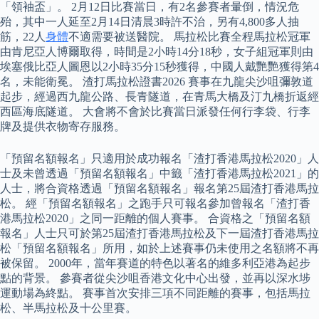
「領袖盃」。 2月12日比賽當日，有2名參賽者暈倒，情況危
殆，其中一人延至2月14日清晨3時許不治，另有4,800多人抽
筋，22人
身體
不適需要被送醫院。 馬拉松比賽全程馬拉松冠軍
由肯尼亞人博爾取得，時間是2小時14分18秒，女子組冠軍則由
埃塞俄比亞人圖恩以2小時35分15秒獲得，中國人戴艷艷獲得第4
名，未能衛冕。 渣打馬拉松證書2026 賽事在九龍尖沙咀彌敦道
起步，經過西九龍公路、長青隧道，在青馬大橋及汀九橋折返經
西區海底隧道。 大會將不會於比賽當日派發任何行李袋、行李
牌及提供衣物寄存服務。
「預留名額報名」只適用於成功報名「渣打香港馬拉松2020」人
士及未曾透過「預留名額報名」中籤「渣打香港馬拉松2021」的
人士，將合資格透過「預留名額報名」報名第25屆渣打香港馬拉
松。 經「預留名額報名」之跑手只可報名參加曾報名「渣打香
港馬拉松2020」之同一距離的個人賽事。 合資格之「預留名額
報名」人士只可於第25屆渣打香港馬拉松及下一屆渣打香港馬拉
松「預留名額報名」所用，如於上述賽事仍未使用之名額將不再
被保留。 2000年，當年賽道的特色以著名的維多利亞港為起步
點的背景。 參賽者從尖沙咀香港文化中心出發，並再以深水埗
運動場為終點。 賽事首次安排三項不同距離的賽事，包括馬拉
松、半馬拉松及十公里賽。