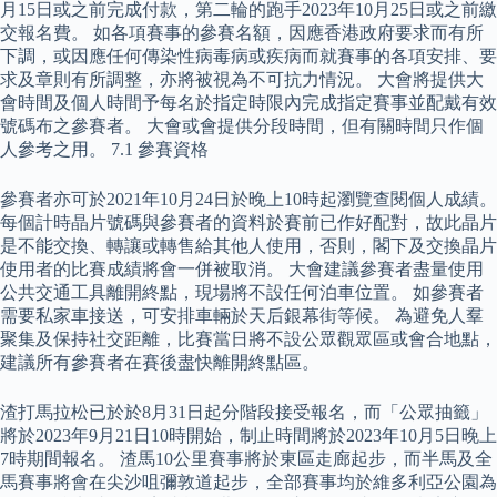
月15日或之前完成付款，第二輪的跑手2023年10月25日或之前繳
交報名費。 如各項賽事的參賽名額，因應香港政府要求而有所
下調，或因應任何傳染性病毒病或疾病而就賽事的各項安排、要
求及章則有所調整，亦將被視為不可抗力情況。 大會將提供大
會時間及個人時間予每名於指定時限內完成指定賽事並配戴有效
號碼布之參賽者。 大會或會提供分段時間，但有關時間只作個
人參考之用。 7.1 參賽資格
參賽者亦可於2021年10月24日於晚上10時起瀏覽查閱個人成績。
每個計時晶片號碼與參賽者的資料於賽前已作好配對，故此晶片
是不能交換、轉讓或轉售給其他人使用，否則，閣下及交換晶片
使用者的比賽成績將會一併被取消。 大會建議參賽者盡量使用
公共交通工具離開終點，現場將不設任何泊車位置。 如參賽者
需要私家車接送，可安排車輛於天后銀幕街等候。 為避免人羣
聚集及保持社交距離，比賽當日將不設公眾觀眾區或會合地點，
建議所有參賽者在賽後盡快離開終點區。
渣打馬拉松已於於8月31日起分階段接受報名，而「公眾抽籤」
將於2023年9月21日10時開始，制止時間將於2023年10月5日晚上
7時期間報名。 渣馬10公里賽事將於東區走廊起步，而半馬及全
馬賽事將會在尖沙咀彌敦道起步，全部賽事均於維多利亞公園為