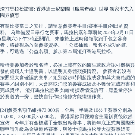
渣打馬拉松證書: 香港迪士尼樂園《魔雪奇緣》世界 獨家率先入
園券優惠
有關比賽當日之安排，請留意參賽者手冊(賽事手冊)列出的資
料。 為準備翌日舉行之賽事，馬拉松嘉年華將於2023年2月11日
(星期六)下午3時正關閉。 未能於上述時段領取跑手包之參賽
者，將被視為放棄參賽資格。 「公眾抽籤」報名不成功的跑
手，可透過「公益名額」參加第25屆渣打香港馬拉松。
輪椅賽參加者於報名時，必須上載有效的醫生或政府認可機構簽
發的傷殘人士證明書，以證明其身體殘疾情況。 參賽者若沒有
按照經大會確認的賽事／組別起步時間起跑或參加與大會確認的
賽事／組別不同，大會將取消您的參賽成績及不獲發完成證書和
完成獎牌。 渣打馬拉松證書 如輪椅損毀情況許可，應盡量停泊
於賽道的一旁，盡快自行作出維修方能繼續作賽。
[24]參賽名額仍維持73,000名，全馬、半馬及10公里賽事分別為
15,000、23,000及35,000名。 香港業餘田徑總會主關祺賽後欣然
宣佈，今年所有金標選手全數出席賽事，將於年底正式向國際田
聯申請升級為金級道路賽事，與波士頓馬拉松等大型賽事媲美