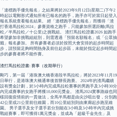
「達標跑手優先報名」之結果將於2023年9月12日(星期二)下午2
時起以電郵形式通知所有已報名的跑手，跑手亦可於當日起登入
報名系統查看報名結果。 經「達標跑手優先報名」而獲得「渣
打香港馬拉松2024」參賽資格之跑手，只能參加所選距離(馬拉
松／半馬拉松／十公里)之挑戰組。 渣打馬拉松證書2026 如跑手
希望參加非挑戰組組別，則需透過「預留名額報名」或「公眾抽
籤」報名參加。 所有參賽者必須於按照大會安排的起步時間起
步，請預留足夠時間熱身及前往起步區，未能於指定起步時間起
步的參賽者將不能作賽。
渣打馬拉松證書: 賽事（改期舉行）
剛巧，第一屆「港珠澳大橋香港段半馬拉松」將於2023年11月19
日舉行，是港珠澳大橋通車後首辦長跑賽。 2024年的渣馬繼續
設有獎金計劃，於3小時內完成馬拉松賽事的男跑手及3小時30分
內完成賽事的女跑手將獲10,000元獎金。 渣馬2024實事路線也同
樣回復疫情前的一貫做法，全馬半馬都是由尖沙咀出發，分別跑
42公里或21公里前往維園，而10公里組別則由東廊起步跑至維
園。 男子選手及女子選手若分別能在3小時及3小時半內完成挑
戰組賽事，即可獲得1萬元獎金，並成為「超級千金先生」及