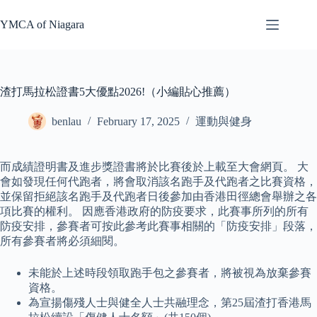
Skip
to
YMCA of Niagara
content
渣打馬拉松證書5大優點2026!（小編貼心推薦）
benlau
February 17, 2025
運動與健身
而成績證明書及進步獎證書將於比賽後於上載至大會網頁。 大
會如發現任何代跑者，將會取消該名跑手及代跑者之比賽資格，
並保留拒絕該名跑手及代跑者日後參加由香港田徑總會舉辦之各
項比賽的權利。 因應香港政府的防疫要求，此賽事所列的所有
防疫安排，參賽者可按此參考此賽事相關的「防疫安排」段落，
所有參賽者將必須細閱。
未能於上述時段領取跑手包之參賽者，將被視為放棄參賽
資格。
為宣揚傷殘人士與健全人士共融理念，第25屆渣打香港馬