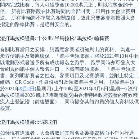
間內完成比賽，每人可獲獎金10,000港元正，即以往獎金的十
倍。 所有比賽路段在比賽時間內全部封閉，只用作大會比賽用
途。 所有車輛將不準駛入相關路段，故此只要參賽者按照大會
指定的路線比賽，是絕對安全的。
渣打馬拉松證書: 十公里/ 半馬拉松/ 馬拉松/ 輪椅賽
有關比賽當日之安排，請留意參賽者須知列出的資料。 為進一
步方便跑手及響應環保，「跑手包領取書」將於2021年10月中起
以電郵形式發送予所有成功報名之跑手。 跑手同時亦可登入大
會網頁的跑手個人報名戶口，下載有關領取書。 「跑手包領取
書」將列明參賽者之姓名、參賽項目及比賽號碼，並附上特定二
維碼﹙QR Code﹚作身份核對及領取跑手包之用。 視障跑手須
於2021年
9月2日
(星期四) 上午10時至2021年9月6日(星期一) 渣打
馬拉松證書2026 晚上7時期間提交由香港特區政府簽發的有效殘
疾人士登記證（前後雙面），同時提交其領跑員的個人資料以供
核實。
渣打馬拉松證書: 比賽取消
如發現有違規者，大會將取消其報名及參賽資格而不作另行通