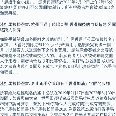
「超級千金小姐」。 頒獎典禮將於2023年2月12日上午7時15分
於終點(即維多利亞公園)開始舉行，所有得獎者均會被邀請出席
頒獎典禮。
渣打馬拉松證書: 杭州亞運｜現場直擊 香港欄後的自我超越 呂麗
瑤跨入決賽
如跑手希望參加各距離之其他組別，則需透過「公眾抽籤報名」
參加。 大會將扣除港幣100元正行政費用，然後於完賽後一個
月，以郵寄方式退還餘下之報名費用。 請注意參賽者之比賽號
碼布是不能轉讓或轉交他人的。 若參賽者將比賽號碼布轉交他
人使用者，兩者均會被取消比賽資格。 渣打馬拉松證書 成功報
名之參賽者現可查閱及下載包含參賽項目和比賽編號的「跑手包
領取書」。
渣打馬拉松證書: 禁止跑手穿着印有「香港加油」字眼的服飾
所有經此途徑報名的跑手必須在2019年2月17日至2023年6月30日
期間，曾參與由大會、世界田徑聯會或國際馬拉松及道路賽協會
舉辦或認可賽事，並於下列時間(個人完成時間)完成有關賽事。
渣打馬拉松證書 渣打馬拉松證書2026 為慶祝第25屆渣打香港馬
拉松，本年度馬拉松挑戰組之香港永久性居民參賽者如在指定時