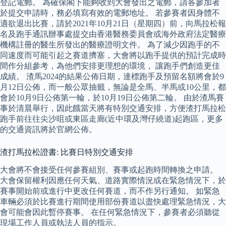
登記電郵。 為確保閣下能夠收到大會發出之電郵，請各參加者
於提交申請時，務必填寫有效的電郵地址。 若參賽者因身體不
適欲退出比賽，請於2021年10月21日（星期四）前，向馬拉松報
名及跑手通訊辦事處提交由香港醫務委員會或海外政府法定醫療
機構註冊的醫生所發出的醫療證明文件。 為了減少因跑手的不
同速度而可能引起之賽道擠塞，大會將以跑手提供的預計完成時
間作分組參考，為他們安排更理想的環境， 讓跑手們創造更佳
成績。 渣馬2024的結果公佈日期，達標跑手及預留名額將會於9
月12日公佈，而一般公眾抽籤，無論是全馬、半馬或10公里，都
會於10月9日公佈第一輪，於10月19日公佈第二輪。 由於渣馬賽
事於清晨舉行，因此餓當天將有特別交通安排，方便渣打馬拉松
跑手前往往尖沙咀或東區走廊(近中環及灣仔繞道)起跑區，更多
的交通資訊將於官網公佈。
渣打馬拉松證書: 比賽日特別交通安排
大會將不會接受任何參賽組別、賽事或起跑時間轉換之申請。
大會保留權利因應任何天氣、道路實際情況或在緊急情況下，於
賽事開始前或進行中更改任何賽道，而不作另行通知。 如緊急
車輛必須於比賽進行期間使用部份賽道以盡快處理緊急情況，大
會可能會因此暫停賽事。 在任何緊急情況下，參賽者必須聽從
現場工作人員或執法人員的指示。