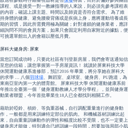
故應在參觀時仔細審視器材是否
保養
得當；而對於偏好參與團體
課程、或是接受一對一教練指導的人來說，則必須先參考課程表
的內容，確認上課主題、時間以及師資是否符合需求。 為了維
持身體的健康、避免腰痠背痛或是疾病上身，應將運動培養成長
期的習慣，因此所需費用極為關鍵；針對連鎖的健身業者，應詳
細詢問不同的會員方案，如果只會固定利用自家附近的據點，便
可挑選單館出入的會籍以壓低月費。
屏科大健身房: 屏東
當您訂閱成功時，只要此社區有刊登新房屋，我們會寄送通知信
至您的信箱，讓您掌握第一手房屋資訊！ 就讀於屏東科技大學
休閒運動健康系進修部，預計2016 年畢業，將分享她在屏科大
的求學 … 八個
羽球場
、舞蹈室、桌球室、健身房、PU跑道，為
東南亞室內第一大的體育館。 屏東科技大學 休閒運動健康系前
年推出全臺第一個「健身運動教練人才學分學程」，並與健身運
動業者聯盟，今年首批畢業生18人已全都找到相關工作。
藉助於啞鈴、槓鈴、等負重器械，自行調配重量進行的健身動
作，一般都是用來訓練特定部位的肌肉。 和機械器材訓練比起
來，自由重量訓練動作的彈性和幅度比較不受限，也不一定要上
健身房才能做，特別適合已經訓練一段時間，想要加強局部小肌