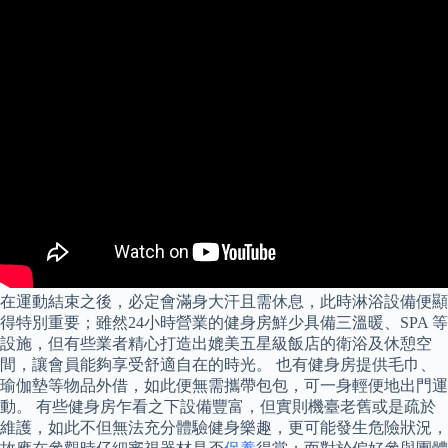
在運動結束之後，必定會滿身大汗且需休息，此時淋浴設備便顯
得特別重要；雖然24小時營業的健身房鮮少具備三溫暖、SPA 等
設施，但有些業者精心打造出媲美五星級飯店的衛浴及休憩空
間，讓會員能夠享受舒適自在的時光。 也有健身房提供毛巾、
瑜伽墊等物品外借，如此便無需攜帶包包，可一身輕便地出門運
動。 有些健身房乍看之下設備豐富，但實則機臺老舊或是疏於
維護，如此不但無法充分體驗健身樂趣，更可能發生危險狀況，