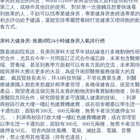
事先經過您的同意，World Gym不會將這些個人資料提供給任何
第三人，或移作其他目的使用。 對於第一次接觸且想要快速看
到效果的人，不妨可以找專業健身房，專業健身房會經過專業的
初步評估給予建議，還能安排專屬營養師打造健康又喫得飽的飲
食方式。
屏科大健身房: 推薦8間24小時健身房人氣排行榜
龔嘉德副院長說，長庚與屏科大從早年就結緣進行多種動物性研
究合作，尤其在今年一月間簽訂正式合作備忘錄，未來包含醫療
端、營養端、甚至到教學方面都可以有各方面的交流，未來期待
能與屏科大擦出更多的火花，為提升南部醫療服務做最大的貢
獻。 戴昌賢校長表示，拜AI科技所賜，不管在農業生產、到醫
療健康國人都愈來愈趨於精準畫管理，各種保健食品、疫苗生醫
產品，期望透過這個完善且友善的動物房飼養實驗動物後，與長
庚醫院共同合作，研究開發更多守護國人健康的技術。 ：到屏
商校區行政大樓一樓紅色繳費機繳費，或在宿舍櫃臺以學生證一
卡通扣款，面額有300元、600元兩種，無舊卡者須另繳押金50
元。 ：到屏商校區行政大樓一樓紅色繳費機繳費，或在管理室
以學生證一卡通扣款，面額有300元、600元兩種，無舊卡者須另
繳押金50元。 宿舍內除吹風機、電扇、滅蚊器、電腦、音響
外，禁止使用其他電器（持有也違規）。