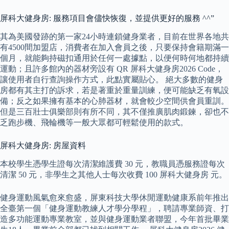
屏科大健身房: 服務項目會儘快恢復，並提供更好的服務 ^^”
其為美國發跡的第一家24小時連鎖健身業者，目前在世界各地共
有4500間加盟店，消費者在加入會員之後，只要保持會籍期滿一
個月，就能夠持磁扣通用於任何一處據點，以便何時何地都持續
運動；且許多館內的器材旁設有 QR 屏科大健身房2026 Code，
讓使用者自行查詢操作方式，此點實屬貼心。 絕大多數的健身
房都有其主打的訴求，若是著重於重量訓練，便可能缺乏有氧設
備；反之如果擁有基本的心肺器材，就會較少空間供會員重訓。
但是三百壯士俱樂部則有所不同，其不僅推廣肌肉鍛鍊，卻也不
乏跑步機、飛輪機等一般大眾都可輕鬆使用的款式。
屏科大健身房: 房屋資料
本校學生憑學生證每次清潔維護費 30 元，教職員憑服務證每次
清潔 50 元，非學生之其他人士每次收費 100 屏科大健身房 元。
健身運動風氣愈來愈盛，屏東科技大學休閒運動健康系前年推出
全臺第一個「健身運動教練人才學分學程」，聘請專業師資、打
造多功能運動專業教室，並與健身運動業者聯盟，今年首批畢業