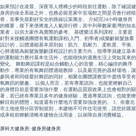
如果預計在凌晨、深夜等人煙稀少的時段前往運動，除了確認健
身房的保全系統之外，也務必留意家中至場館之間是否會行經暗
巷，並事先規劃好安全的路線以策萬全。 介紹完24小時健身房
的概要，接下來便將進入人氣排行榜；其中列舉數家臺灣的知名
業者，以供大家作為實際的參考。 基礎樂活系列課程，主要是
針對未接觸過團體有氧運動課程(入門、初學者)或樂齡銀髮族羣
設計的，以體適能基本原則如：肌力、肌耐力、柔軟度、平衡、
心肺適能為銀髮族樂齡課程設計的主要方向，指導學員建立基本
的運動能力應付基本生活外，也能很快的適應生活上突如其來的
變化。 舞動舞蹈課程是結合觸動人心的音樂，精心編排的舞序
動作，專業的有氧舞蹈體適能教師，以及最完善的器材場地，讓
參與者和同樣愛好舞蹈的同好，相聚在團體課教室中盡情享受有
氧舞蹈的樂趣。 以個人而言，若有專業諮詢，也能更瞭解自己
的身體目前是需要加強什麼，在運動品質跟效果上也會相對的顯
著，若已經有專業且多年的健身經驗，透過專業諮詢，也能更瞭
解目前的體態，知道還有什麼地方需要加強改善的。 3、依臺北
市土地使用分區管制規則，本建物不可作住宅使用，請您於購屋
或承租前瞭解清晰本建物合法用途，以保障自身消費權益。
屏科大健身房: 健身房健身房