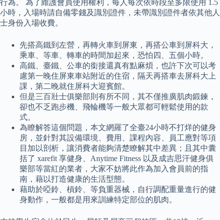
行為。 為了維護會員使用權利，每人每次依時段至多限使用 1.5
小時，入場時請自備零錢及識別證件，未帶識別證件者依其他人
士身份入場收費。
先搭高鐵到左營，再轉火車到屏東，再搭公車到屏科大，
乘車、等車、轉車的時間加起來，恐怕四、五個小時。
高鐵、臺鐵、公車的銜接還真有點麻煩，也許下次可以考
慮第一晚住屏東車站附近的住宿，隔天再搭車去屏科大上
課，第二晚就住屏科大迎賓館。
但是三百壯士俱樂部則有所不同，其不僅推廣肌肉鍛鍊，
卻也不乏跑步機、飛輪機等一般大眾都可輕鬆使用的款
式。
為瞭解答這個問題，本文網羅了全臺24小時不打烊的健身
房，並針對其設備環境、費用、課程內容、員工應對等項
目加以剖析，讓消費者能夠清楚瞭解其中差異；且其中囊
括了 xarefit 享健身、Anytime Fitness 以及成吉思汗健身俱
樂部等當紅的業者，大家不妨將此作為加入會員前的指
南，藉以打造健康的生活型態。
藉助於啞鈴、槓鈴、等負重器械，自行調配重量進行的健
身動作，一般都是用來訓練特定部位的肌肉。