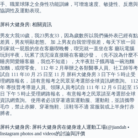
手、職業球隊之全身性功能訓練，可增進速度、敏捷性、反應與
協調性及運動表現。
屏科大健身房: 相關資訊
男友大我10歲，我23男友33，因為歲數所以我們倆外表已經有點
差異，男友明顯老態。 加 上男友自我管理很差，每天下班一回
到家就一屁股的坐在客廳喫晚餐，喫完就一直坐在客 廳玩電腦
玩到半夜，玩累了洗完澡直接睡在客廳沙發，（先不說為什麼不
睡房間愛睡客廳 ，我也不知道），大半夜肚子餓再嗑一碗泡麵
加麵，或喫零食。 112 年 2 月舉辦之各類醫事人員、社工師等考
試自 111 年10 月 25 日至 11 月 屏科大健身房 3 日下午 5 時止受
理網路報名， 請有意報考之民眾至考選部全球資訊網查詢。 112
年 專技普考導遊人員、領隊人員考試自 111 年 12 月 6 日起至 15
日 下午 5 時止受理網路報名， 有意報考之民眾請至考選部全球
資訊網查詢。 使用者必須穿著適當運動服、運動鞋，並請攜帶
毛巾，禁止赤腳、穿著拖鞋、涼鞋等不適 當服裝或上半身打赤
膊者。
屏科大健身房: 屏科大健身房在健身達人運動工場(@jiandah •
Instagram photos and videos的討論與評價