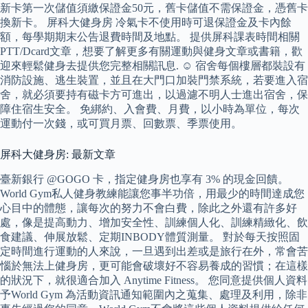
新卡第一次儲值須繳保證金50元，舊卡儲值不需保證金，憑舊卡
換新卡。 屏科大健身房 冷氣卡不使用時可退保證金及卡內餘
額，每學期期末公告退費時間及地點。 提供屏科課表時間相關
PTT/Dcard文章，想要了解更多有關運動與健身文章或書籍，歡
迎來輕鬆健身去提供您完整相關訊息. ☺ 宿舍每個樓層都裝設有
消防設施、逃生裝置，並且在大門口加裝門禁系統，若要進入宿
舍，就必須要持有磁卡方可進出，以過濾不明人士進出宿舍，保
障住宿生安全。 免綁約、入會費、月費，以小時為單位，每次
運動付一次錢，或可買月票、回數票、季票使用。
屏科大健身房: 最新文章
臺新銀行 @GOGO 卡，指定健身房也享有 3% 的現金回饋。
World Gym私人健身教練能讓您事半功倍，用最少的時間達成您
心目中的體態，讓每次的努力不會白費，除此之外還有許多好
處，像是提高動力、增加安全性、訓練個人化、訓練精緻化、飲
食建議、伸展放鬆、定期INBODY體質測量。 對於每天按照固
定時間進行運動的人來說，一旦遇到出差或是旅行在外，常會苦
惱於無法上健身房，更可能會破壞好不容易養成的習慣；在這樣
的狀況下，就很適合加入 Anytime Fitness。 您同意提供個人資料
予World Gym 為活動資訊通知範圍內之蒐集、處理及利用，除非