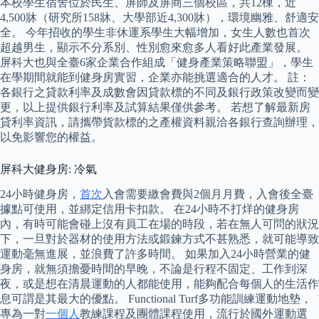
本校學生宿舍位於民生、屏師及屏商三個校區，共12棟，近
4,500牀（研究所158牀、大學部近4,300牀），環境幽雅、舒適安
全。 今年招收的學生非休運系學生大幅增加，女生人數也首次
超越男生，顯示不分系別、性別愈來愈多人看好此產業發展。
屏科大也與全臺6家企業合作組成「健身產業策略聯盟」，學生
在學期間就能到健身房實習，企業亦能挑選適合的人才。 註：
各銀行之貸款利率及成數會因貸款標的不同及銀行政策改變而變
更，以上提供銀行利率及試算結果僅供參考。 若想了解最新房
貸利率資訊，請攜帶貨款標的之產權資料親洽各銀行查詢辦理，
以免影響您的權益。
屏科大健身房: 冷氣
24小時健身房，
首次
入會需要繳會費與2個月月費，入會後全臺
據點可使用，並綁定信用卡扣款。 在24小時不打烊的健身房
內，有時可能會碰上沒有員工在場的時段，若在無人可問的狀況
下，一旦對於器材的使用方法或鍛鍊方式不甚熟悉，就可能導致
運動毫無進展，並浪費了許多時間。 如果加入24小時營業的健
身房，就無須擔憂時間的早晚，不論是行程不固定、工作到深
夜，或是想在清晨運動的人都能使用，能夠配合每個人的生活作
息可謂是其最大的優點。 Functional Turf多功能訓練運動地墊，
專為一對
一個人
教練課程及團體課程使用，流行於國外運動選