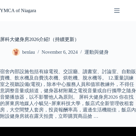
Skip
to
YMCA of Niagara
content
屏科大健身房2026介紹!（持續更新）
benlau
November 6, 2024
運動與健身
宿舍內部設施包括有線電視、交誼廳、讀書室、討論室、自動販
賣機、飲水機及自費洗衣機、烘乾機、脫水機等。 12.重量訓練
室之視聽設備(電視)，除本中心服務人員和值班教練外，不得任
意調整音量或頻道，健身器材附屬之電視音量或自行攜帶之隨身
音樂播放器，以不影響他人為原則。 屏科大健身房2026 你在找
的屏東房地媒人小毓兒~屏東科技大學，飯店式全新管理收租套
房，大空間雙人套房，投資報酬率高，週邊生活機能佳，飯店內
附設健身房就在露天拍賣，立即購買商品搶 …