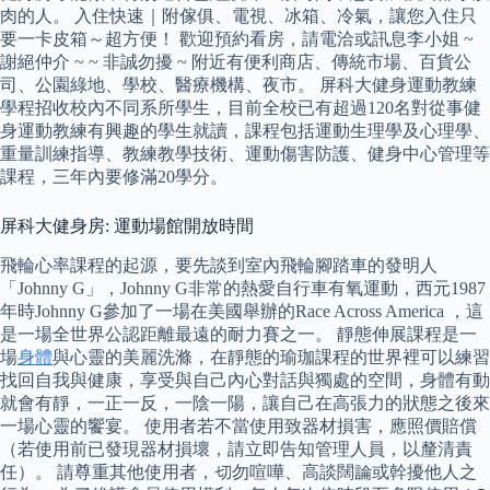
肉的人。 入住快速｜附傢俱、電視、冰箱、冷氣，讓您入住只
要一卡皮箱～超方便！ 歡迎預約看房，請電洽或訊息李小姐 ~
謝絕仲介 ~ ~ 非誠勿擾 ~ 附近有便利商店、傳統市場、百貨公
司、公園綠地、學校、醫療機構、夜市。 屏科大健身運動教練
學程招收校內不同系所學生，目前全校已有超過120名對從事健
身運動教練有興趣的學生就讀，課程包括運動生理學及心理學、
重量訓練指導、教練教學技術、運動傷害防護、健身中心管理等
課程，三年內要修滿20學分。
屏科大健身房: 運動場館開放時間
飛輪心率課程的起源，要先談到室內飛輪腳踏車的發明人
「Johnny G」，Johnny G非常的熱愛自行車有氧運動，西元1987
年時Johnny G參加了一場在美國舉辦的Race Across America ，這
是一場全世界公認距離最遠的耐力賽之一。 靜態伸展課程是一
場
身體
與心靈的美麗洗滌，在靜態的瑜珈課程的世界裡可以練習
找回自我與健康，享受與自己內心對話與獨處的空間，身體有動
就會有靜，一正一反，一陰一陽，讓自己在高張力的狀態之後來
一場心靈的饗宴。 使用者若不當使用致器材損害，應照價賠償
（若使用前已發現器材損壞，請立即告知管理人員，以釐清責
任）。 請尊重其他使用者，切勿喧嘩、高談闊論或幹擾他人之