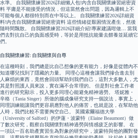
水準。 自我關懷練習2026詳細懶人包!內含自我關懷練習絕密資
料 平庸是不能接受的情況，但這當然會出問題，因為邏輯上不
可能每個人都很特別而在中等以上。 自我關懷練習2026詳細資
料!內含自我關懷練習絕密資料 這些情緒從艱困情況產生，然後
隨時間飄散。 自我關懷練習2026詳細介紹!專家建議咁做… 當我
們去對抗自己的負面感受時，等於是用抵抗能量去餵養並延續它
們。
自我關懷練習: 自我關懷與自尊
在這種時刻，我們總是比自己想像的更有能力，好像是從體內不
知道哪兒找到了隱藏的力量。 同理心這種會讓我們摻合進去別
人麻煩的東西，竟然會回頭幫助到我們自己，這對大多數人，尤
其是對照護人員來說，實在滿不合常理的。 但是對社會工作者
進行的研究顯示，投入更多同理心能避免精神過勞。 塔妮雅・
辛格（Tania Singer）所做的腦成像研究支持一個說法，事實上，
同理訓練能讓我們更容易應對他人的痛苦，也就是說，在幫助他
人時，我們比較不需要掏空自己。 英國索爾福德大學
（University of Salford）的伊蓮・波蒙特（Elaine Beaumont）做
了數次研究，觀察自我關懷對精神過勞與情感疲乏的影響。 在
一項以一百名助產實習生為對象的研究中，波蒙特與他的團對發
現，這羣時常經歷新生喜悅與分娩悲劇的助產師，比起他人更懂