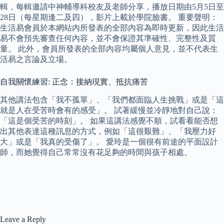
輯，每輯邀請中神輔導科校友及老師分享，播放日期由5月5日至
28日（每星期逢二及四），影片上載於學院臉書。 重要聲明：
生活易會員於本網站內所發表的全部內容為即時更新，因此生活
易不會預先審查任何內容，並不會保證其準確性、完整性及質
量。 此外，會員所發表的全部內容均屬個人意見，並不代表生
活易之言論及立場。
自我關懷練習: 正念：接納現實、抵抗痛苦
其他講法包含「我不孤單」、「我們都面臨人生挑戰」或是「這
就是人在受苦時會有的感受」。 試著緩慢並冷靜地對自己說：
「這是個受苦的時刻」。 如果這講法感覺不順，試看看能否想
出其他表達這種訊息的方式，例如「這很艱難」、「我壓力好
大」或是「我真的受傷了」。 愛玲是⼀個很有前途的平⾯設計
師，⽽她覺得⾃⼰常常沒有花⾜夠的時間與孩⼦相處。
Leave a Reply