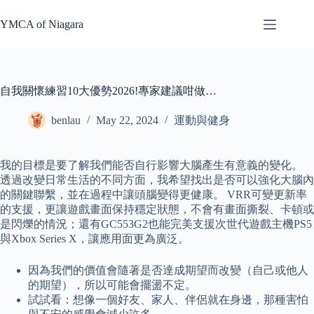
Skip
to
YMCA of Niagara
content
自我關懷練習10大優勢2026!專家建議咁做…
benlau
May 22, 2024
運動與健身
我的目標是要了解我們能否自行影響大腦產生有意義的變化。
透過改變日常生活的不同方面，我希望找出是否可以強化大腦內
的關鍵聯繫，並在過程中讓頭腦變得更健康。 VRR可變更新率
的支援，更讓遊戲畫面保持穩定狀態，不會有畫面撕裂、卡頓或
是閃爍的情況；還有GC553G2也能完美支援次世代遊戲主機PS5
與Xbox Series X，讓應用面更為廣泛。
因為我們的價值會隨著是否達成期望而改變（自己或他人
的期望），所以可能會擺盪不定。
試試看：想像一個好友、家人、伴侶就在身邊，那種害怕