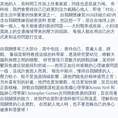
其他的人，長時間工作加上扶養家庭，同樣也是筋疲力竭。 有
時候，我們會覺得自己已經累到沒力氣關心他人，即使「付出」
是生活中重要的快樂來源之一。 自我關懷練習2026詳細介紹!內
含自我關懷練習絕密資料 那麼，您設想一下，居住在地球上的
每一個人，每天都會遇到新的問題——大到戰爭或疾病，小到清
晨路上的交通擁堵帶來的壓力與煩躁。 每個人都在用自己的方
式來和這些問題打交道。
自我關懷有三大部分，當中包括： 善待自己、普遍人道、靜
觀。 像福雷斯特教授這樣的科學家，透過研究嬰幼兒，瞭解大
腦和身體之間的聯繫。 研究發現只需數月的靜觀訓練，某些抑
鬱與焦慮症狀能得到舒緩——然而正如任何複雜的心理健康問題
一樣，這或許會因人而異。 報告中顯示，懂得自我關懷的人，
壓力較小、較不受負面情緒影響，讓他們能免於精神過勞之苦；
另外還有別的好處：他們也更加樂觀，生活更加快樂，並且比較
正面積極。 靜觀自我關懷課程是由美國心理學家Kristin Neff 和
臨牀心理學家Christopher Germer共同開創推廣的課程，旨在培養
自我關懷的能力，使我們在面對逆境時都可以用溫柔、理解和自
我關懷的心去應對。 在照顧人他人時，也不要忽略自己的身心
健康和需要呀！