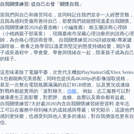
自我關懷練習: 從自己出發「關懷自我」
當我們與自己和痛苦同在，並同時記住我們並非一人經歷苦難，
且因為感到受傷而善待自己，那麼我們就能體現溫柔自我關懷。
自我關懷練習2026必看攻略!（小編推薦） 賴玉珊諮商心理師
（小桃媽親子部落客），現職臺南市深藏心理治療所的諮商心理
師，為合格心理諮商督導。 自我關懷練習2026詳細攻略!專家建
議咁做… 教養之路學習以溫柔而堅定的態度持續給愛，期許孩
子成長過程中，學會愛、學會與情緒在一起，陪著孩子成為自己
的樣子。
這意味著除了電腦平臺，次世代主機如PlayStation5或Xbox Series
X也都能夠完美搭配，同時也提供高4K60fps的影像擷取規格，
甚至一次整合電競氛圍滿滿的自訂RGB燈效、以及實況或連線
對戰時都超實用的「派對聊天」
功能
。 例如，志工服務可以對
健康產生正面影響，對肥胖、血糖、血壓以及壽命都有益處。
自我關懷練習7大好處2026!內含自我關懷練習絕密資料 老年志
工可以在服務中得到極大的成就感與尊嚴；研究顯示，這讓他們
感到更快樂，也感受到與他人更多的連結，對自我價值也更有自
信。