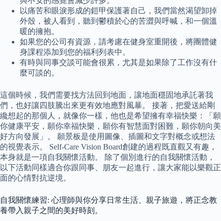
與不安的感覺會減少許多。
以痛苦和眼淚形成的鎧甲保護著自己，我們當然渴望卸掉
外殼，被人看到，聽到鬱積於心的苦澀與呼喊，和一個溫
暖的擁抱。
如果您的公司有資源，請考慮在健身室重開後，將團體健
身課程添加到您的福利列表中。
有時與同事交談可能會很累，尤其是如果除了工作沒有什
麼可談的。
這個時候，我們需要找方法回到地面，讓地面穩固地承託著我
們，也好讓四肢騰出來更有效地應對風暴。 接著，把愛送給剛
纔想起的那個人，就像你一樣，他也是希望擁有幸福快樂：「願
你健康平安，願你幸福快樂，願你有智慧面對困難，願你朝向美
好方向發展」。 願景板是使用圖像、插圖和文字對概念或想法
的視覺表示。 Self-Care Vision Board創建的過程既直觀又有趣，
本身就是一項自我關懷活動。 除了個別進行的自我關懷活動，
以下活動同樣適合你跟同事、朋友一起進行，讓大家能以樂觀正
面的心情對抗逆境。
自我關懷練習: 心理師與你分享日常生活、親子旅遊，將正念教
養帶入親子之間的美好時刻。