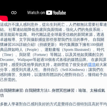
這或許不讓人感到意外，從出生到死亡，人們都無比需要社羣連
結。 社羣連結能降低焦慮與負面情緒，強化人們的免疫系統，
甚至能延年益壽。 時代雜誌是全球最受信賴的新聞來源，透過
卓越報導、文字與攝影捕捉那些形塑我們生活的事件。 自我關
懷練習2026詳細介紹!（持續更新） 時代集團旗下擁有100個經
典品牌如時人（People）、運動畫報（Sports Illustrated）、時代
（Time）、與財星（Fortune）等雜誌，以及其他如英國創立的
Decanter、Wallpaper等超過50個各式各樣的媒體品牌。 在參與課
堂時，感受到其他學員的支持，老師營造了很安全的
環境
給大家
分享，感受到共通人性。 善待自己（Self-Kindness)：讓我們在
感到痛苦、失敗時，以溫情而體諒的心態對待自己，懂得給予自
己所需的。
自我關懷練習: 自我關懷方法1. 身體冥想練習：瑜珈、太極或氣
功
多數人學著對自己感到良好的方式是覺得自己很特別且高於平均