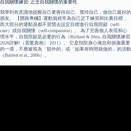
自我關懷練習: 正念自我關懷的重要性
我學到有意識地提醒自己要善待自己、寬待自己，做自己最好的
朋友。 【體路專欄】運動員經常為自己定下練習和比賽目標，
而大部分的運動員都不習慣去設定目標進行自我照顧（self-
care）或自我關懷（self-compassion）。 為了完善個人表現和心
理水平，自我照顧是必要的行為（Richard & Shea, 自我關懷練習
2026詳解!（震驚真相） 2011）。 它是預防身心倦怠和損傷重要
的一環，不應被視為「額外的」或「如果有時間就做的」的活動
（Barnett et al., 2006）。