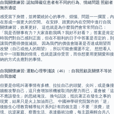
自我關懷練習: 認知障礙症患者有不同的行為、情緒問題 照顧者
無所適從
感受當下身體，並將縈繞於心的事件、煩惱、問題一一擱置，內
在形成一個更大的空間。 在安靜、踏實的內在空間中進行自我
關懷練習，效果更好。 這也就是為什麼我們會常常問自己：
「我是否辦事有力？大家喜歡我嗎？我好不好看？」答案是肯定
時我們對自己感到正面，但在不順利的日子中答案是否定的，則
讓我們覺得價值減損。 因為我們的價值會隨著是否達成期望而
改變（自己或他人的期望），所以可能會擺盪不定。 想想看人
生中一項艱難的情境，也就是讓你受苦，而你想要用更關愛和接
納的方式去應對的事情。
自我關懷練習: 運動心理學淺談（46）：自我照顧及關懷不等於
自我放縱
但要是你吼叫著事情有多糟、拉扯自己的頭髮、尖叫，或是像撞
牆般攻擊自己，這只會增加班機被取消的壓力而已，還會被「這
不應該發生」的思緒淹沒。 換句話說，抵抗著正在發生之事的
現實，結果只是火上加油而已。 中國神學研究院製作的「逆」
後餘生心理教育輔導短片系列計有四個主題：不要「浪費」逆
境、抗逆家庭、察覺生活、表達藝術治療，每主題兩輯合共八