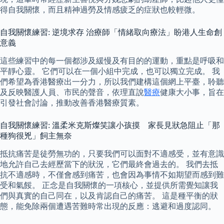
得自我關懷，而且精神過勞及情感疲乏的症狀也較輕微。
自我關懷練習: 逆境求存 治療師「情緒取向療法」盼港人生命創
意義
這些練習中的每一個都涉及緩慢及有目的的運動，重點是呼吸和
平靜心靈。 它們可以在一個小組中完成，也可以獨立完成。 我
們希望為香港醫療出一分力，所以我們建構這個網上平臺，聆聽
及反映醫護人員、市民的聲音，依理直說
醫療
健康大小事，旨在
引發社會討論，推動改善香港醫療質素。
自我關懷練習: 溫柔米克斯燦笑讓小孩摸 家長見狀急阻止「那
種狗很兇」飼主無奈
抵抗痛苦是徒勞無功的，只要我們可以面對不適感受，並有意識
地允許自己去經歷當下的狀況，它們最終會過去的。 我們去抵
抗不適感時，不僅會感到痛苦，也會因為事情不如期望而感到難
受和氣餒。 正念是自我關懷的一項核心，並提供所需覺知讓我
們與真實的自己同在，以及肯認自己的痛苦。 這是種平衡的狀
態，能免除兩個遭遇苦難時常出現的反應：逃避和過度認同。