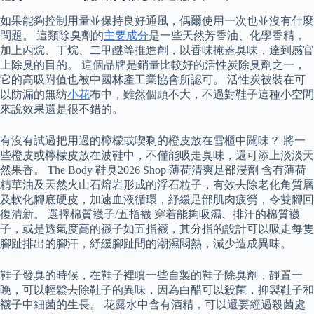
如果能夠控制用量並保持良好通風，偶爾使用一次也並沒有什麼
問題。 這類除臭劑的
主要成分
是一些天然芳香油、化學香精，
加上丙烷、丁烷、二甲醚等推進劑，以香味掩蓋臭味，達到感官
上除臭的目的。 這個品牌是銷量比較好的活性炭除臭劑之一，
它的高吸附值也被中國林產工業協會所認可。 活性炭被裝在可
以防漏的無紡
小花
布中，雖然個頭不大，不過對鞋子這種小空間
來說效果還是很不錯的。
有沒有試過把用過的檸檬或喫剩的橙皮放在雪櫃中闢味？ 將一
些橙皮或檸檬皮放在波鞋中，不僅能吸走臭味，還可添上淡淡天
然果香。 The Body 鞋臭2026 Shop 薄荷清爽足部浸劑 含有薄荷
精華油及天然火山石熔岩形成的浮石粒子，有效去除老化角質層
及軟化腳底硬皮，加速血液循環，紓緩足部肌肉疲勞，令雙腳回
復清新。 選擇棉質襪子/五指襪 穿着能夠吸濕、排汗的棉質襪
子，或是透氣度高的襪子如五指襪，其分指的設計可以吸走每隻
腳趾排出的腳汗，紓緩腳趾間的潮濕悶熱，減少造成異味。
鞋子發臭的時候，在鞋子裡噴一些自製的鞋子除臭劑，靜置一
晚，可以輕鬆去除鞋子的異味，因為白醋可以殺菌，抑製鞋子和
襪子中細菌的生長。 花露水中含有酒精，可以還要經過殺菌處