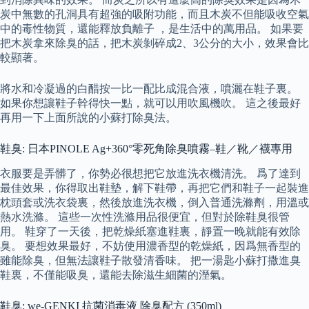
炭中無數的孔洞具有超強的吸附功能，而且木炭不但能吸收空氣
中的毒性物質，還能釋放負離子 ，是生活中的萬用品。 如果要
把木炭拿來除臭的話，把木炭剝碎成2、3公分的大小，效果會比
較顯著。
將水和冷凝過的白醋按一比一配比成混合液，噴灑在鞋子裏。
如果你想讓鞋子幹得快一點，就可以用吹風機吹。 這之後最好
再用一下上面所說的小蘇打除臭法。
鞋臭: 日本PINOLE Ag+360°零死角除臭噴霧–鞋／靴／襪專用
衣服要是弄髒了，你勢必很想把它放進洗衣機清洗。 爲了達到
最佳效果，你得取出鞋墊，解下鞋帶，再把它們和鞋子一起裝進
枕頭套或洗衣袋裏，然後放進洗衣機，倒入普通洗滌劑，用溫或
熱水洗滌。 這些一次性洗滌用品很便宜，但對於除鞋臭很管
用。 鞋穿了一天後，把乾燥紙塞進鞋裏，靜置一晚就能有效除
臭。 要想效果最好，不妨使用濃香型的乾燥紙，因爲無香型的
雖能除臭，但無法讓鞋子散發清香味。 把一湯匙小蘇打撒進臭
鞋裏，不僅能吸臭，還能去除滋生細菌的溼氣。
鞋臭: we-GENKI 抗菌消毒液 除臭配方 (350ml)