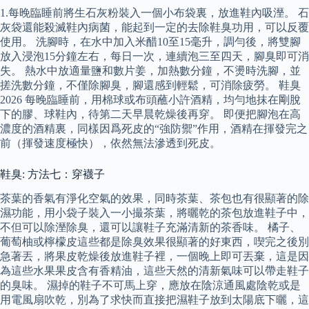
1.每晚臨睡前將生石灰粉裝入一個小布袋裏，放進鞋內吸溼。 石
灰袋還能殺滅鞋內病菌，能起到一定的去除鞋臭功用，可以反覆
使用。 洗腳時，在水中加入米醋10至15毫升，調勻後，將雙腳
放入浸泡15分鐘左右，每日一次，連續泡三至四天，腳臭即可消
失。 熱水中放適量鹽和數片姜，加熱數分鐘，不燙時洗腳，並
搓洗數分鐘，不僅除腳臭，腳還感到輕鬆，可消除疲勞。 鞋臭
2026 每晚臨睡前，用棉球或布頭蘸小許酒精，均勻地抹在剛脫
下的膠、球鞋內，待第二天早晨乾燥後再穿。 即便把腳泡在高
濃度的酒精裏，同樣因爲死皮的“強防禦”作用，酒精在揮發完之
前（揮發速度極快），依然無法滲透到死皮。
鞋臭: 方法七：穿襪子
茶葉的香氣有淨化空氣的效果，同時茶葉、茶包也有很顯著的除
濕功能，用小袋子裝入一小撮茶葉，將曬乾的茶包放進鞋子中，
不但可以除溼除臭，還可以讓鞋子充滿清新的茶香味。 橘子、
葡萄柚或檸檬皮這些都是除臭效果很顯著的好東西，喫完之後別
急著丟，將果皮乾燥後放進鞋子裡，一個晚上即可丟棄，這是因
為這些水果果皮含有香精油，這些天然的清新氣味可以帶走鞋子
的臭味。 濕掉的鞋子不可馬上穿，應放在陰涼通風處陰乾或是
用電風扇吹乾，別為了求快而直接把濕鞋子放到太陽底下曬，這