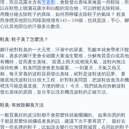
理，而且花露水含有
芳香劑
，會散發出香味來掩蓋一些鞋味，所
以在鞋墊上噴灑花露水和白醋的混合物，可以輕鬆去除鞋味。
用幾分鐘去除鞋子的異味，如何用檸檬去除鞋子的氣味？ 鞋臭
而身體其他部位同樣面積僅有143～339個，也就是說，手心、腳
心比其他部位的汗腺多出數倍。
鞋臭: 鞋子臭了怎麼洗？
腳汗絕對鞋臭的一大元兇，汗液中的尿素、乳酸本就會帶來汗餿
味，過多的腳汗更會令細菌大量滋生繁殖，分解角質蛋白或其他
有機特，從而產生臭味。 當遇上雨天或潮濕天氣，波鞋內無法
保持乾爽，鞋臭問題便會更加嚴重。 一到夏天，天氣又熱又
焗，每天穿着的波鞋容易發出臭味，絕對是波鞋迷的惡夢。 要
徹底地洗波鞋往往很大工程，針對鞋臭問題，把波鞋放進洗衣機
裡洗可能是最直接、方便的辦法！ 今天，我們就為你拆解波鞋
發出臭味的原因，並分享以洗衣機洗波鞋的正確方法。
鞋臭: 有效除腳臭方法
一般質量好的皮涼鞋都不會那麼快就被曬爛的。 如果你買的鞋
子都是那麼快就爛或者臭的話，建議下次不要再買了。 最好去
買一些名牌的鞋子，比如說去樂行仕淘寶商城買，在同款的鞋子