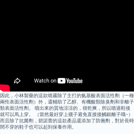
因此，小林製藥的這款噴霧除了主打的氨基酸表面活性劑（一種
兩性表面活性劑）外，還輔助了乙醇、有機酸類除臭劑和非離子
類表面活性劑。 噴出來的質地涼涼的，很乾爽，所以噴過鞋後
就可以馬上穿。 （當然最好穿上襪子避免直接接觸銀離子哦~）
而且除了抗菌劑，碧諾蕾的這款產品還添加了防黴劑，對於長時
間不穿的鞋子也可以起到保養作用。