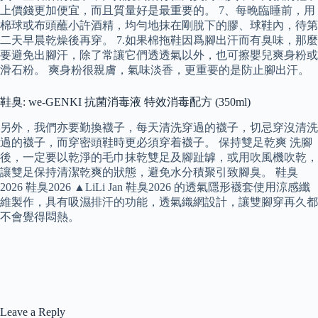
上價錢更加便宜，而且質量好是最重要的。 7、每晚臨睡前，用
棉球或布頭蘸小許酒精，均勻地抹在剛脫下的膠、球鞋內，待第
二天早晨乾燥後再穿。 7.如果棉拖鞋因爲腳出汗而有臭味，那麼
要避免出腳汗，除了常讓它們透透氣以外，也可擦嬰兒爽身粉或
滑石粉。 爽身粉很親膚，氣味淡香，更重要的是防止腳出汗。
鞋臭: we-GENKI 抗菌消毒液 特效消毒配方 (350ml)
另外，我們亦要勤換襪子，每天清洗穿過的襪子，切忌穿沒清洗
過的襪子，而穿密頭鞋時更必須穿着襪子。 保持雙足乾爽 洗腳
後，一定要以乾淨的毛巾抹乾雙足及腳趾罅，或用吹風機吹乾，
讓雙足保持清潔乾爽的狀態，避免水分積聚引致腳臭。 鞋臭
2026 鞋臭2026 ▲LiLi Jan 鞋臭2026 的透氣隱形襪套使用涼感纖
維製作，具有吸濕排汗的功能，透氣織網設計，讓雙腳穿再久都
不會覺得悶熱。
Leave a Reply