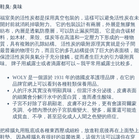
鞋臭: 臭味
福室美的活性炭都是採用真空包裝的，這樣可以避免活性炭在未
開封前就消耗掉吸附力。 它的包裝設計有兩層，外層是無膠無
紡布，內層是透氣防塵層，可以防止漏炭問題。 它是由含碳材
料，如木材、果殼、煤炭等在高溫和一定壓力下形成的一種物
質，具有複雜的孔隙結構。 活性炭的吸附原理其實就是分子間
最普遍的物理引力，而且它的多孔結構提供了巨大的表面積，能
保證活性炭與臭氣分子充分接觸，從而產生巨大的引力吸附異
味。 牌子用威露士或者滴露都可以～我平常用威露士比較多。
WOLY 是一個源於 1931 年的德國皮革護理品牌，在它的
品牌官網上可以看到各種鞋類保養用品。
人的汗水其實沒有明顯異味，但當汗水分泌後，皮膚表面
的細菌會分解汗水中的蛋白質，進而產生酸味。
子宮不好除了容易顯老、皮膚不好之外，更有會讓荷爾蒙
失調、令體內潛伏的子宮肌瘤變大、變多，嚴重還可能造
成貧血、不孕，甚至惡化成人人聞之色變的癌症。
把樟腦丸用瓶底或各種東西壓成細粉，放進鞋底後再在上面墊上
鞋墊。 因為樟腦丸有很好的益菌效果，這個方法可以讓你在穿