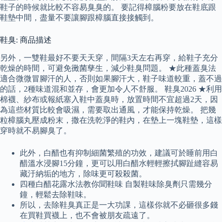
鞋子的時候就比較不容易臭臭的。 要記得樟腦粉要放在鞋底跟
鞋墊中間，盡量不要讓腳跟樟腦直接接觸到。
鞋臭: 商品描述
另外，一雙鞋最好不要天天穿，間隔3天左右再穿，給鞋子充分
乾燥的時間，可避免黴菌孳生，減少鞋臭問題。 ★此種蓋臭法
適合微微冒腳汗的人，否則如果腳汗大，鞋子味道較重，蓋不過
的話，2種味道混和並存，會更加令人不舒服。 鞋臭2026 ★利用
棉襪、紗布或報紙塞入鞋中蓋臭時，放置時間不宜超過2天，因
為這些材質比較會吸濕，需要取出通風，才能保持乾燥。 把幾
粒樟腦丸壓成粉末，撒在洗乾淨的鞋內，在墊上一塊鞋墊，這樣
穿時就不易腳臭了。
此外，白醋也有抑制細菌繁殖的功效，建議可於睡前用白
醋溫水浸腳15分鐘，更可以用白醋水輕輕擦拭腳趾縫容易
藏汙納垢的地方，除味更可殺殺菌。
四種白醋花露水法教你聞鞋味 自製鞋味除臭劑只需幾分
鐘，輕鬆去除鞋味。
所以，去除鞋臭真正是一大功課，這樣你就不必砸很多錢
在買鞋買襪上，也不會被朋友疏遠了。