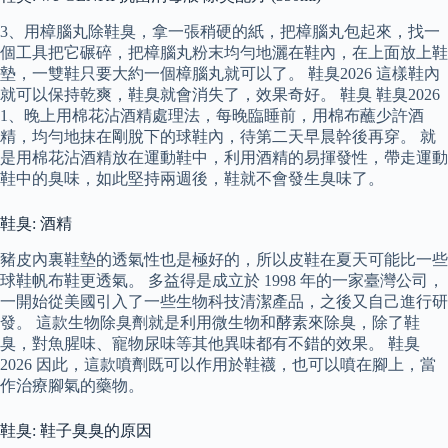
3、用樟腦丸除鞋臭，拿一張稍硬的紙，把樟腦丸包起來，找一
個工具把它碾碎，把樟腦丸粉末均勻地灑在鞋內，在上面放上鞋
墊，一雙鞋只要大約一個樟腦丸就可以了。 鞋臭2026 這樣鞋內
就可以保持乾爽，鞋臭就會消失了，效果奇好。 鞋臭 鞋臭2026
1、晚上用棉花沾酒精處理法，每晚臨睡前，用棉布蘸少許酒
精，均勻地抹在剛脫下的球鞋內，待第二天早晨幹後再穿。 就
是用棉花沾酒精放在運動鞋中，利用酒精的易揮發性，帶走運動
鞋中的臭味，如此堅持兩週後，鞋就不會發生臭味了。
鞋臭: 酒精
豬皮內裏鞋墊的透氣性也是極好的，所以皮鞋在夏天可能比一些
球鞋帆布鞋更透氣。 多益得是成立於 1998 年的一家臺灣公司，
一開始從美國引入了一些生物科技清潔產品，之後又自己進行研
發。 這款生物除臭劑就是利用微生物和酵素來除臭，除了鞋
臭，對魚腥味、寵物尿味等其他異味都有不錯的效果。 鞋臭
2026 因此，這款噴劑既可以作用於鞋襪，也可以噴在腳上，當
作治療腳氣的藥物。
鞋臭: 鞋子臭臭的原因