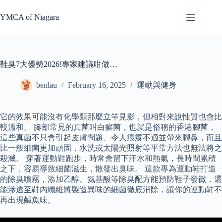
Skip
to
YMCA of Niagara
content
鞋臭7大優勢2026!專家建議咁做…
benlau
February 16, 2025
運動與健身
它的效果可能沒有化學類那麼立竿見影，但相對來說性質也會比
較溫和。 腳部常見的真菌叫白癬菌，也就是俗稱的香港腳菌，
這些真菌不只會引起皮膚問題、令人痕癢不適並帶來腳鼻，而且
比一般細菌更加頑固，水洗或太陽光照射等平常方法也無法將之
殺滅。 穿著運動鞋跑步，時常會留下汗水和熱氣，長時間累積
之下，容易導致細菌滋生，散發出臭味。 這款專為運動鞋打造
的除臭噴霧，添加乙醇、氨基酸等除臭配方能預防鞋子發黴，還
能滲透至鞋內纖維將製造異味的細菌徹底消除，讓你的運動鞋不
再出現鹹魚味。