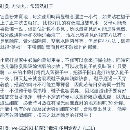
鞋臭: 方法九：常清洗鞋子
它是粉末質地，每次使用時兩隻鞋各灑進一小勺，如果沾在襪子
上了正常洗去就好。 比較好用的有低濃度雙氧水，父母可能會
喜歡備一點，但是估計也不多見，所以最常見的可能是臭氧機、
紫外線烘鞋器和衣物消毒液了。 現在比較常見的殺菌方法有：
臭氧除菌、紫外線除菌、雙氧水除菌等等，但是這些方法，聽着
就很“硬核”，不帶個防毒面具都不敢操作的那種。
小蘇打是家中必備的萬能用品，不僅可以拿來打掃拖地，同時它
也具備除臭跟吸除濕氣的功效，可以改善鞋子的臭味喔！ 只要
將 1/2 杯的小蘇打粉倒入舊襪子中，把襪子開口處打結放入鞋子
一晚，隔天起來就會發現鞋子臭味消除許多。 鞋子經過一天穿
著後，殘留的腳汗不可能立即揮發，因此若每日穿著同一雙鞋
子，不僅鞋子容易損壞，鞋子也容易臭。 因此建議鞋子要有好
幾雙交替著換穿，鞋子不穿的時候可以置於陰涼通風處，以防止
滋生細菌，必要時可放在有陽光而無直射的地方約晾 30 分鐘。
汗液中含有的乳酸及尿素碰到細菌分解，會散發出臭味。 酒精
能有效殺滅細菌，換言之就是除臭的好幫手！
鞋臭: we-GENKI 抗菌消毒液 多用途配方 (1.3L)