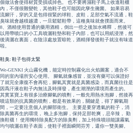
個做法會使得材質受損或掉色。 也不要將濕鞋子馬上收進鞋櫃
內，不僅很難變乾，其他鞋子也可能因此孳生黴菌。 如果容易
流腳汗，穿的又是包得很緊的球鞋、皮鞋，足部空氣不流通，鞋
臭味就會越積越濃，一旦鬆鬆鞋帶，這種臭味就會撲面而來。
8、酒精使用普通的藥用酒精，倒出一些之後加水稀釋 ，然後可
以用帶噴口的小工具噴灑鞋墊和鞋子內部，也可以用紙浸溼，然
後滴灑在裏面，在陰涼處放置晾乾，酒精揮發後鞋子就沒有味道
啦。
鞋臭: 鞋子包得太緊
We-GENKI 火山霧化機，能定時控制霧化出火焰圖案，適合不
同的室內場所安心使用。 腳氣就像感冒，並沒有藥可以保證好
了就完全康復不會再犯，腳氣其實就是真菌感染，而真菌往往是
因爲汗液在鞋子內無法及時揮發，產生潮溼的環境而產生的。
其實某寶上有很多治療腳氣的噴劑，一般先用熱水泡腳，然後再
噴這類的抗真菌的噴劑，都是有效果的，關鍵是，得了腳氣期
間，一定要注意個人的腳部衛生。 主要是要穿透氣的鞋子，消
除真菌再生的環境， 晚上多泡腳，保持足部乾爽，忌辛辣， 勤
換鞋襪！ 使用獨特除臭配方的除臭劑，加上特殊噴頭能讓霧氣
均勻噴灑在鞋子表面，使鞋子裡面瞬間芬芳，還你一雙美腳。