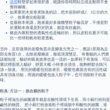
這些
鞋墊穿起來很舒適，能讓你長時間站立或走動而不會
覺得腳痛。
如果要把木炭拿來除臭的話，把木炭剝碎成2、3公分的大
小，效果會比較顯著。
從最根本來講，跑者最好多備幾雙鞋子輪流穿，不僅是對
於運動本身還是對於防臭，都是有好處的。
豬皮內裏鞋墊的透氣性也是極好的，所以皮鞋在夏天可能
比一些球鞋帆布鞋更透氣。
另外，足部過厚的老廢角質亦是腳臭元兇之一，應該1星期為足
部去角質1次，去除老廢腳皮，徹底清潔雙足。 有養貓的人們應
該都知道，貓砂的吸臭效果也是一流的～如果鞋子有臭味，可以
嘗試裡面填入貓砂，靜置大概 小時拿去清洗，能夠輕鬆去除污
漬＋除臭。 用完的暖暖包別急者丟，暖暖包裏面含有的活性碳
具有消臭功能，用過的暖暖包放入鞋子中，也可消除鞋子的臭
味。
鞋臭: 方法一：挑合腳的鞋子
鞋子裡滋生的細菌通常都是在酸性環境下生長，而小蘇打粉則是
鹼性的物質。 把小蘇打粉放進鞋子裡就能中和酸性的細菌，達
到消除異味的效果。 而炭之所以有這麼高的除臭效果是因為木