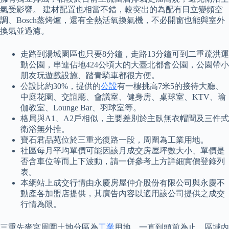
氣受影響。 建材配置也相當不錯，較突出的為配有日立變頻空
調、Bosch蒸烤爐，還有全熱活氧換氣機，不必開窗也能與室外
換氣並過濾。
走路到湯城園區也只要8分鐘，走路13分鐘可到二重疏洪運
動公園，串連佔地424公頃大的大臺北都會公園，公園帶小
朋友玩遊戲設施、踏青騎車都很方便。
公設比約30%，提供的
公設
有一樓挑高7米5的接待大廳、
中庭花園、交誼廳、會議室、健身房、桌球室、KTV、瑜
伽教室、Lounge Bar、羽球室等。
格局與A1、A2戶相似，主要差別於主臥無衣帽間及三件式
衛浴無外推。
寶石君品苑位於三重光復路一段，周圍為工業用地。
社區每月平均單價可能因該月成交房屋坪數大小、單價是
否含車位等而上下波動，請一併參考上方詳細實價登錄列
表。
本網站上成交行情由永慶房屋仲介股份有限公司與永慶不
動產各加盟店提供，其廣告內容以適用該公司提供之成交
行情為限。
三重先嗇宮周圍土地分區為
工業
用地，一直到頭前為止，區域內