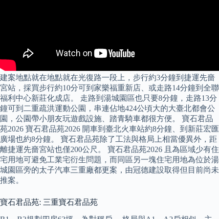
建案地點就在地點就在光復路一段上，步行約3分鐘到捷運先嗇
宮站，採買步行約10分可到家樂福重新店、或走路14分鐘到全聯
福利中心新莊化成店。 走路到湯城園區也只要8分鐘，走路13分
鐘可到二重疏洪運動公園，串連佔地424公頃大的大臺北都會公
園，公園帶小朋友玩遊戲設施、踏青騎車都很方便。 寶石君品
苑2026 寶石君品苑2026 開車到臺北火車站約8分鐘、到新莊宏匯
廣場也約8分鐘。 寶石君品苑除了工法與格局上相當優異外，距
離捷運先嗇宮站也僅200公尺。 寶石君品苑2026 且為區域少有住
宅用地可避免工業宅衍生問題，而同區另一塊住宅用地為位於湯
城園區旁的太子汽車三重廠都更案，由冠德建設取得但目前尚未
推案。
寶石君品苑: 三重寶石君品苑