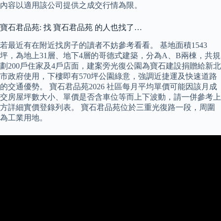
內容以適用該公司提供之成交行情為限。
寶石君品苑: 找 寶石君品苑 的人也找了…
若最近有在附近找房子的讀者不妨參考看看。 基地面積1543
坪，為地上31層、地下4層的哥德式建築，分為A、B兩棟，共規
劃200戶住家及4戶店面，建案旁光復公園為寶石建設捐贈給新北
市政府使用，下樓即有570坪公園綠意，強調近捷運及快速道路
的交通優勢。 寶石君品苑2026 社區每月平均單價可能因該月成
交房屋坪數大小、單價是否含車位等而上下波動，請一併參考上
方詳細實價登錄列表。 寶石君品苑位於三重光復路一段，周圍
為工業用地。