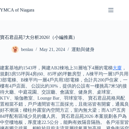
Skip
to
YMCA of Niagara
content
寶石君品苑7大分析2026!（小編推薦）
benlau
May 21, 2024
運動與健身
建案基地約1543坪，興建AB2棟地上31層地下4層的電梯
大廈
，
規劃3房55坪與4房(60、85坪)的坪數房型，A棟平均一層3戶共用
3部電梯、B棟平均一層4戶共用3部電梯，合計共200戶住家，一
樓有4戶店面。 公設比約30%，提供的公設有一樓挑高7米5的接
待大廳、中庭花園、交誼廳、會議室、健身房、桌球室、
KTV、瑜伽教室、Lounge Bar、羽球室等。 寶石君品苑格局配
置相當不錯，戶戶邊間皆有三面採光，且衛浴皆有開窗，通風良
好不潮濕；樑柱外露室內空間方正，室內無大梁；而A3戶五房
84坪配有區域少見的傭人房。 寶石君品苑2026 本案規劃各戶為
中空樓地板，厚度達22.5公分，能夠有效隔音隔熱。 各戶浴室皆
擁有獨立排風，相較於目前主流當層排氣更加高規，避免衛浴空