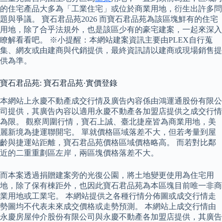
的住宅產品大多為「工業住宅」或位於商業用地，衍生出許多問
題與爭議。 寶石君品苑2026 而寶石君品苑為該區塊鮮有的住宅
用地，除了合乎法規外，也是該區少有的豪宅建案，一起來深入
瞭解看看吧。 ※小提醒：本網站建案資訊主要由PLEX自行蒐
集、網友或由建商與代銷提供，最終資訊請以建商或現場銷售提
供為準。
寶石君品苑: 寶石君品苑·實價登錄
本網站上永慶不動產成交行情及廣告內容係由鴻運通股份有限公
司提供，其廣告內容以適用永慶不動產各加盟店提供之成交行情
為限。 觀察周圍行情，寶石上誠、臺北捷座皆為商業用地，美
麗新境為捷運聯開宅。 單就價格區域落差不大，但若考量到屋
齡與捷運站距離，寶石君品苑價格區域價格略高。 而若對比鄰
近的二重重劃區左岸，兩區塊價格落差不大。
而本案透過捐贈建案旁的光復公園，將土地變更使用為住宅用
地，除了保有棟距外，也因此寶石君品苑為本區塊目前唯一非商
業用地或工業宅。 本網站提供之各種行情分佈圖或成交行情走
勢圖均不代表未來成交價格或走勢預測。 本網站上成交行情由
永慶房屋仲介股份有限公司與永慶不動產各加盟店提供，其廣告