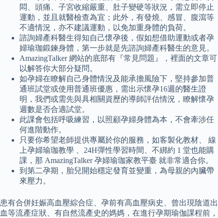
悶、頭痛、子宮收縮嚴重、肚子變硬等狀況，需立即停止
運動，並且就醫檢查為宜；此外，有發燒、感冒、腹瀉等
不適情況，亦不建議運動，以免加重身體的負荷。
諮詢婦產科醫生得知自己懷孕後，假如想借助運動或者孕
婦瑜珈鍛鍊身體，第一步就是先諮詢婦產科醫生的意見。
AmazingTalker 網站的底部有『常見問題』，裡面的文章可
以解答你大部分疑問。
如孕婦在瞭解自己身體情況及能承擔風險下，堅持參加普
通班試堂或使用普通班優惠，需出示懷孕16週的醫生證
明，我們或需先與具相關資歷的導師評估情況，瞭解懷孕
週數是否合適試堂。
此課會包括呼吸練習，以照顧孕婦身體為本，不會牽涉任
何進階動作。
只要你希望老師提供專屬於你的服務，如客製化教材、 線
上孕婦瑜珈教學 、24H彈性學習時間、不綁約 1 堂也能購
課，那 AmazingTalker 孕婦瑜珈家教平臺 就非常適合你。
到第二孕期，胎兒開始穩定發育並變重，為母親的內臟帶
來壓力。
患有合併妊娠高血壓綜合症、孕前有高血壓病史、曾出現陰道出
血等流產症狀、有自然流產史的媽媽，在進行孕期瑜伽課程前，