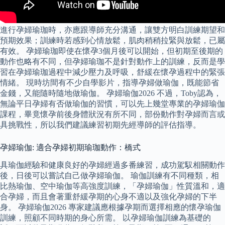
進行孕婦瑜珈時，亦應跟導師充分溝通，讓雙方明白訓練期望和
預期效果；訓練時若感到心情放鬆，肌肉稍稍拉緊與放鬆，已屬
有效。 孕婦瑜珈即使在懷孕3個月後可以開始，但初期至後期的
動作也略有不同，但孕婦瑜珈不是針對動作上的訓練，反而是學
習在孕婦瑜珈過程中減少壓力及呼吸，舒緩在懷孕過程中的緊張
情緒。 現時坊間有不少自學影片，指導孕婦做瑜伽，既能節省
金錢，又能隨時隨地做瑜伽。 孕婦瑜伽2026 不過，Toby認為，
無論平日孕婦有否做瑜伽的習慣，可以先上幾堂專業的孕婦瑜伽
課程，畢竟懷孕前後身體狀況有所不同，部份動作對孕婦而言或
具挑戰性，所以我們建議練習初期先經導師的評估指導。
孕婦瑜伽: 適合孕婦初期瑜珈動作：橋式
具瑜伽經驗和健康良好的孕婦經過多番練習，成功駕馭相關動作
後，日後可以嘗試自己做孕婦瑜伽。 瑜伽訓練有不同種類，相
比熱瑜伽、空中瑜伽等高強度訓練，「孕婦瑜伽」性質溫和，適
合孕婦，而且會著重舒緩孕期的心身不適以及強化孕婦的下半
身。 孕婦瑜伽2026 專家建議應根據孕期而選擇相應的懷孕瑜伽
訓練，照顧不同時期的身心所需。 以孕婦瑜伽訓練為基礎的