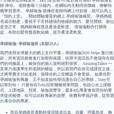
3 分鐘留低你嘅需求，我們會透過 AI 配對最合適的 孕婦瑜珈老
師 俾你。 老師會喺 5 分鐘內，在網站內主動同你聯絡，瞭解你
嘅學習需求。 孕婦瑜伽 當揀好老師同網上付款後，就可以馬上
『預約上堂』，開始體驗優質的網上 孕婦瑜珈補習。 孕媽媽能
否成功順產，要視乎子宮持續強烈收縮的能力、嬰兒體積、胎位
是否正常、媽媽耐痛程度及產道柔軟度。 借瑜珈動作打開骨
盆，有助拉鬆骨盤底軟組織，提升產道柔軟度。
孕婦瑜伽: 孕婦瑜伽班 (名額20人)
我們使用全球最大的網上支付平臺 – 孕婦瑜伽2026 Stripe 進行收
款，所有資訊都會進行加密與保護，信用卡資訊也不會儲存在我
們的伺服器上，確保你的個人資料絕對保密。 AmazingTalker 一
直努力保護學生和老師的權益，所以當我們在你完成課堂之後，
才將學費支付給老師，保障你的上堂權益不會受損。 如果你對
孕婦瑜伽有興趣，又不知道如何尋找適合自己的導師，Toby可
以幫到你！ 只要你在Toby回答幾條簡單問題，包括心水上課模
式、上課地區、預算、瑜伽資歷等，最多4位專家會按照你的要
求提供報價，你可以比較專家的資歷、收費和學員評價，從而選
出適合你的專家。
而且孕媽咪若運動時發現陰道出血、頭暈、呼吸急促、胸