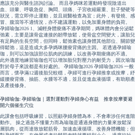
應該充分與醫生諮詢討論。 而且孕媽咪若運動時發現陰道出
血、頭暈、呼吸急促、胸悶、頭痛、子宮收縮嚴重、肚子變硬等
狀況，需立即停止運動，並且就醫檢查為宜；此外，有發燒、感
冒、腹瀉等不適情況，亦不建議運動，以免加重身體的負荷。
孕婦瑜伽2026 1、減輕身體痠痛不適孕期間，媽咪體內會分泌鬆
弛素，主要是讓骨盆連接的韌帶放鬆，使骨盆空間變大，讓胎兒
有足夠的生長空間，但同時，鬆弛素也讓身體其他部位、關節變
得鬆弛，這是造成大多孕媽咪腰痠背痛的主因。 若透過孕婦瑜
珈，則可以加強該部位肌肉的訓練，以改善孕期痠痛的不適。
此外適度地練習瑜珈也可以增加胎兒對壓力的耐受力，因次瑜珈
對於母子來說都是有好處的。 孕婦瑜伽2026 孕婦瑜伽2026 一般
而言，懷孕滿12週後胎兒較穩，孕婦可進行孕婦推拿或按摩，紓
緩腰痠背痛、抽筋、水腫等不適，並且促進血液循環，有助順產
及產後修身。
孕婦瑜伽: 孕婦瑜伽｜選對運動對孕婦身心有益 推拿按摩要避
開六個催生穴位
此課會包括呼吸練習，以照顧孕婦身體為本，不會牽涉任何進階
動作。 操之過急不懂量力而為瑜珈是通過身體的力量來放鬆深
層肌肉，從而達致放鬆筋骨、加速血液循環、改善身體機能；但