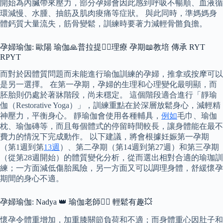
開始為內臟帶來壓力，部分孕婦會因此感到呼吸不暢順、血液循
環減慢、水腫、抽筋及肌肉痠痛等症狀。 與此同時，準媽媽身
體鈣質大量流失，筋骨變鬆，訓練時要著力減輕骨骼負擔。
孕婦瑜伽: 歐陽 瑜伽🙏普拉提🤸‍♂理療 孕期📖教培 傳承 RYT
RPYT
而對於因體質問題而未能進行瑜伽訓練的孕婦，推拿或按摩可以
是另一選擇。 在第一孕期，孕婦的生理和心理變化最明顯，而
胚胎則仍處於著牀階段，尚未穩定。 這個階段適合進行「靜瑜
伽（Restorative Yoga）」，訓練重點在於深層放鬆身心，減輕精
神壓力，平衡身心。 靜瑜伽會使用各種輔具，
例如
毛巾、瑜伽
枕、瑜伽磚等，而且每個體式的停留時間較長，讓身體能在最不
費力的情況下完成動作。 以下建議，將會根據妊娠第一孕期
（第1週到第
13週
）、第二孕期（第14週到第27週）和第三孕期
（從第28週開始）的體質變化分析，從而選出相對合適的瑜珈訓
練；一方面減低傷胎風險，另一方面又可以調理身體，舒緩懷孕
期間的身心不適。
孕婦瑜伽: Nadya 👑 瑜伽老師🤸‍♀ 輕鬆有趣💥
懷孕令體重增加，加重膝關節負荷和不適；而身體重心因肚子和