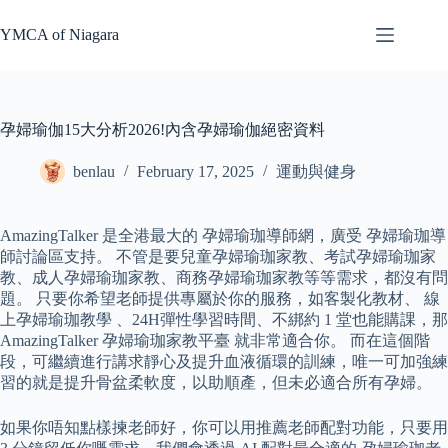
Skip
to
YMCA of Niagara
content
孕婦瑜伽15大分析2026!內含孕婦瑜伽絕密資料
benlau
February 17, 2025
運動與健身
AmazingTalker 是全港最大的 孕婦瑜珈導師網，廣受 孕婦瑜珈導
師討論區支持。 不管是要兒童孕婦瑜珈家教、考試孕婦瑜珈家
教、成人孕婦瑜珈家教、商務孕婦瑜珈家教等等需求，都沒有問
題。 只要你希望老師提供專屬於你的服務，如客製化教材、 線
上孕婦瑜珈教學 、24H彈性學習時間、不綁約 1 堂也能購課，那
AmazingTalker 孕婦瑜珈家教平臺 就非常適合你。 而在這個階
段，可繼續進行講求靜心及提升血液循環的訓練，唯一可加強練
習的就是提升骨盆柔軟度，以助順產，但未必適合所有孕婦。
如果你唔知點樣揀老師好，你可以用推薦老師配對功能，只要用