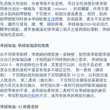
乳房脹大而傾前，亦會導致不良姿勢。 而且女性身體在懷孕期
間會分泌出一種稱為「鬆弛素（relaxin）」的荷爾蒙，作用主要
是令肌肉韌帶變鬆、子宮變大，助胎兒通過產道。 然而，肌肉
韌帶變鬆同時會令孕婦較難
支撐
體重、容易疲累、產生不良姿勢
等，繼而引發肩、腰、臀、關節疼痛。 孕婦瑜伽2026 站在現代
醫學的觀點，通常會建議在懷孕滿三個月之後再開始運動，孕婦
瑜伽也是如此。
孕婦瑜伽: 孕婦瑜珈課程推薦
在不同懷孕期裡，準媽媽的體質會一直轉變，按照懷孕期選擇適
合自己的瑜珈訓練，才能照顧不同時期的身心需求。 孕婦瑜伽
2026 A：有些老師也分享過，其實是可以的，但也不是必然，畢
竟在生產的過程中還是有很多不確定定性。 第一產程（擴張
期）：子宮開始規則收縮使子宮頸擴張至 10 公分，以利胎兒進
入陰道內。 第二產程（娩出期）：子宮頸完全擴張並藉著婦女
使力至完全胎兒娩出。 研究指出第一產程可經由呼吸來減緩收
縮所帶來的不適，進而縮短產程第二產程可在孕婦瑜伽的練習
中，學習對肌肉
控制
的方式，進而有效率的將胎兒娩出。
孕婦瑜伽: AI 推薦老師