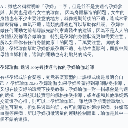
A：雖然名稱標明瞭「孕婦」二字，但是並不是隻適合孕婦參
與，其實也是適合女性的瑜伽。 因為身體構造的問題，女生的
身體也有不少主要注意的地方，就像經期前後的不適，造成常常
腰痠背痛，血氣不通，這類的課程也可以幫助你舒緩。 孕婦在
做任何運動之前都應該先諮詢家庭醫生的建議，因為不是人人的
身體狀況都適合做瑜伽，特別是孕婦的身體狀況更加需要注意，
所以如果你有任何身體健康上的問題，千萬要注意。 總的來
說，孕婦瑜伽幫助孕婦舒緩孕期不適、有助生產順利，而腹中與
母體血脈相連，適當的運動也有利胎兒的成長。
孕婦瑜伽: 透過Toby尋找適合你的孕婦瑜伽老師
有些孕婦或許會疑惑，究竟甚麼類型的上課模式纔是最適合自
己？ 孕婦瑜伽2026 孕婦瑜伽 如果孕婦希望得到導師貼身指導，
又想在較安靜的環境下接受教學，孕婦瑜伽一對一指導會是合適
的選擇；如果想以較實惠的價格接受指導，或者想和其他準媽媽
交流懷孕心得，則可以上孕婦瑜伽班。 雖然懷孕期間體重增加
是無可避免，但如果過重的話，有可能導致妊娠糖尿病、妊娠高
血壓等疾病，所以孕婦須做適量的運動控制體重，瑜伽是其中一
個不錯的選擇。