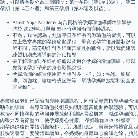
話，可以將孕期分為三個階段：第一孕期（第1至13週）、第二
孕期（第14至27週）和第三孕期（第28週及以後）。
Afresh Yoga Academy 為合資格的孕婦瑜伽導師培訓學校，
將於 2023年8月舉辦 85小時孕婦瑜伽導師課程。
不過，Toby認為，無論平日孕婦有否做瑜伽的習慣，可以
先上幾堂專業的孕婦瑜伽課程，畢竟懷孕前後身體狀況有
所不同，部份動作對孕婦而言或具挑戰性，所以我們建議
練習初期先經導師的評估指導。
要了解瑜伽對孕婦的好處以及適合孕婦的瑜伽訓練，可以
先從懷孕所帶來的身心影響說起。
孕婦瑜珈的練習使用輔具相對多一些，如：毛毯、瑜珈
磚、瑜珈枕、瑜珈椅或坐墊等，幫助孕媽咪放鬆和安全的
完成動作。
專業瑜伽老師已受瑜伽導師培訓課程，同時受專業指導孕婦瑜伽
動作的訓練，有專業瑜伽技術及知識和豐富瑜伽教學經驗，可以
教授不同懷孕期的孕婦伸展放鬆和訓練骨盆肌肉，減緩孕婦的肌
肉張力及關節壓力，使孕婦身心健康。 孕婦瑜伽2026 妊娠第二
期孕媽媽腹部開始明顯隆起，胎兒相對穩定，寶寶身體器官及四
肢快速發育，嬰兒體重增加，令媽媽的身體重心前傾之餘，胎兒