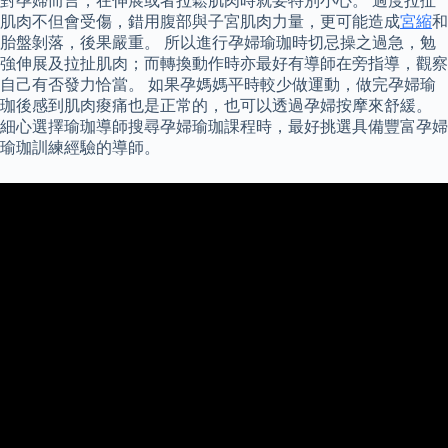
對孕婦而言，在伸展或者拉鬆肌肉時就要特別小心。 過度拉扯
肌肉不但會受傷，錯用腹部與子宮肌肉力量，更可能造成
宮縮
和
胎盤剝落，後果嚴重。 所以進行孕婦瑜珈時切忌操之過急，勉
強伸展及拉扯肌肉；而轉換動作時亦最好有導師在旁指導，觀察
自己有否發力恰當。 如果孕媽媽平時較少做運動，做完孕婦瑜
珈後感到肌肉痠痛也是正常的，也可以透過孕婦按摩來舒緩。
細心選擇瑜珈導師搜尋孕婦瑜珈課程時，最好挑選具備豐富孕婦
瑜珈訓練經驗的導師。