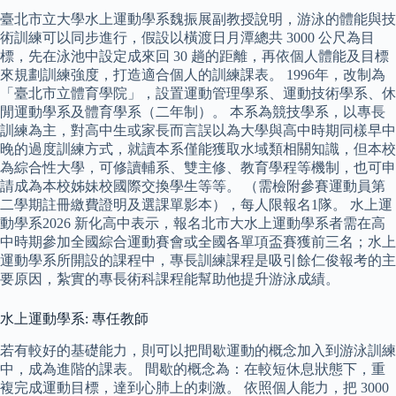
臺北市立大學水上運動學系魏振展副教授說明，游泳的體能與技
術訓練可以同步進行，假設以橫渡日月潭總共 3000 公尺為目
標，先在泳池中設定成來回 30 趟的距離，再依個人體能及目標
來規劃訓練強度，打造適合個人的訓練課表。 1996年，改制為
「臺北市立體育學院」，設置運動管理學系、運動技術學系、休
閒運動學系及體育學系（二年制）。 本系為競技學系，以專長
訓練為主，對高中生或家長而言誤以為大學與高中時期同樣早中
晚的過度訓練方式，就讀本系僅能獲取水域類相關知識，但本校
為綜合性大學，可修讀輔系、雙主修、教育學程等機制，也可申
請成為本校姊妹校國際交換學生等等。 （需檢附參賽運動員第
二學期註冊繳費證明及選課單影本），每人限報名1隊。 水上運
動學系2026 新化高中表示，報名北市大水上運動學系者需在高
中時期參加全國綜合運動賽會或全國各單項盃賽獲前三名；水上
運動學系所開設的課程中，專長訓練課程是吸引餘仁俊報考的主
要原因，紮實的專長術科課程能幫助他提升游泳成績。
水上運動學系: 專任教師
若有較好的基礎能力，則可以把間歇運動的概念加入到游泳訓練
中，成為進階的課表。 間歇的概念為：在較短休息狀態下，重
複完成運動目標，達到心肺上的刺激。 依照個人能力，把 3000