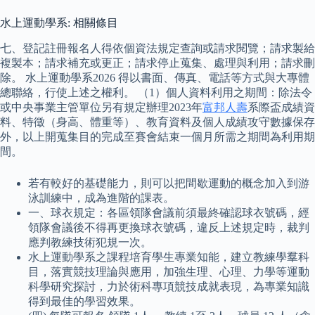
水上運動學系: 相關條目
七、登記註冊報名人得依個資法規定查詢或請求閱覽；請求製給
複製本；請求補充或更正；請求停止蒐集、處理與利用；請求刪
除。 水上運動學系2026 得以書面、傳真、電話等方式與大專體
總聯絡，行使上述之權利。 （1）個人資料利用之期間：除法令
或中央事業主管單位另有規定辦理2023年
富邦人壽
系際盃成績資
料、特徵（身高、體重等）、教育資料及個人成績攻守數據保存
外，以上開蒐集目的完成至賽會結束一個月所需之期間為利用期
間。
若有較好的基礎能力，則可以把間歇運動的概念加入到游
泳訓練中，成為進階的課表。
一、球衣規定：各區領隊會議前須最終確認球衣號碼，經
領隊會議後不得再更換球衣號碼，違反上述規定時，裁判
應判教練技術犯規一次。
水上運動學系之課程培育學生專業知能，建立教練學羣科
目，落實競技理論與應用，加強生理、心理、力學等運動
科學研究探討，力於術科專項競技成就表現，為專業知識
得到最佳的學習效果。