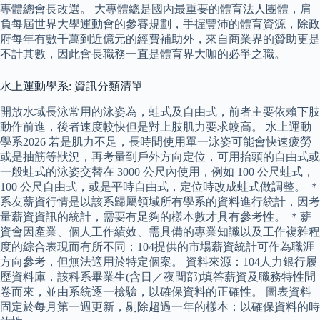
專體總會長改選。 大專體總是國內最重要的體育法人團體，肩
負每屆世界大學運動會的參賽規劃，手握豐沛的體育資源，除政
府每年有數千萬到近億元的經費補助外，來自商業界的贊助更是
不計其數，因此會長職務一直是體育界大咖的必爭之職。
水上運動學系: 資訊分類清單
開放水域長泳常用的泳姿為，蛙式及自由式，前者主要依賴下肢
動作前進，後者速度較快但是對上肢肌力要求較高。 水上運動
學系2026 若是肌力不足，長時間使用單一泳姿可能會快速疲勞
或是抽筋等狀況，再考量到戶外方向定位，可用抬頭的自由式或
一般蛙式的泳姿交替在 3000 公尺內使用，例如 100 公尺蛙式，
100 公尺自由式，或是平時自由式，定位時改成蛙式做調整。 ＊
系友薪資行情是以該系歸屬領域所有學系的資料進行統計，因考
量薪資資訊的統計，需要有足夠的樣本數才具有參考性。 ＊薪
資會因產業、個人工作績效、需具備的專業知識以及工作複雜程
度的綜合表現而有所不同；104提供的市場薪資統計可作為職涯
方向參考，但無法適用於特定個案。 資料來源：104人力銀行履
歷資料庫，該科系畢業生(含日／夜間部)填答薪資及職務特性問
卷而來，並由系統逐一檢驗，以確保資料的正確性。 圖表資料
固定於每月第一週更新，剔除超過一年的樣本；以確保資料的時