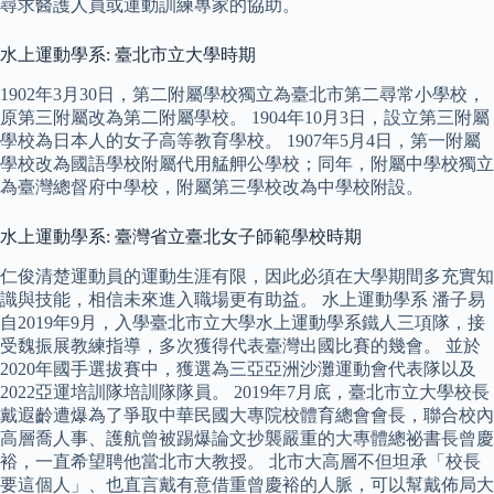
尋求醫護人員或運動訓練專家的協助。
水上運動學系: 臺北市立大學時期
1902年3月30日，第二附屬學校獨立為臺北市第二尋常小學校，
原第三附屬改為第二附屬學校。 1904年10月3日，設立第三附屬
學校為日本人的女子高等教育學校。 1907年5月4日，第一附屬
學校改為國語學校附屬代用艋舺公學校；同年，附屬中學校獨立
為臺灣總督府中學校，附屬第三學校改為中學校附設。
水上運動學系: 臺灣省立臺北女子師範學校時期
仁俊清楚運動員的運動生涯有限，因此必須在大學期間多充實知
識與技能，相信未來進入職場更有助益。 水上運動學系 潘子易
自2019年9月，入學臺北市立大學水上運動學系鐵人三項隊，接
受魏振展教練指導，多次獲得代表臺灣出國比賽的幾會。 並於
2020年國手選拔賽中，獲選為三亞亞洲沙灘運動會代表隊以及
2022亞運培訓隊培訓隊隊員。 2019年7月底，臺北市立大學校長
戴遐齡遭爆為了爭取中華民國大專院校體育總會會長，聯合校內
高層喬人事、護航曾被踢爆論文抄襲嚴重的大專體總祕書長曾慶
裕，一直希望聘他當北市大教授。 北市大高層不但坦承「校長
要這個人」、也直言戴有意借重曾慶裕的人脈，可以幫戴佈局大