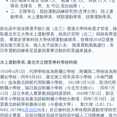
(四) 每隊可報名 領隊 1人、 教練 1至 3人、球員 12 人（含
隊長 含隊長 ，男、女 可以 混合組隊 ）。
二、主辦單位：競技運動訓練研究所(含博士班)、陸上運
動學系、水上運動學系、球類運動學系、技擊運動學系。
新化高中游泳隊選手餘仁俊（左三）透過大學特殊選才管道，錄
取臺北市立大學水上運動學系，校長許宏明（左二）與師長齊道
賀。 畢業於屏東科技大學休閒運動健康系，曾獲得2018亞運會
混合接力第五名、個人女子組第八名。 隨著運動風氣盛行，有
日常運動訓練甚至是參與賽事活動的民眾越來越多。
水上運動學系: 臺北市立體育專科學校時期
1910年4月1日，代用學校改為附屬公學校，附屬第二學校改為附
屬女學校；同年9月8日，臺北第三尋常高等小學校（今南門國
小）改為臺北師範代用附屬小學校。 1913年3月31日，取消代用
附屬小學校，隔日新設附屬小學校（今北市大附小）；同年7月
11日，設立本島人農業教員臨時講習科。 1918年7月1日，新店
尋常小學校改為臺北師範附屬小學校分教場；同年7月19日，設
置臺北師範學校臺南分校（今臺南大學）。 劉大偉（LIU, TA-
WEI, 1973年
6月29日
出生）於正修科技大學休閒與運動管理研究
所碩士畢業，目前任職於高雄市瑞祥高中鐵人三項隊教練，致力