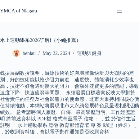
Skip
to
YMCA of Niagara
content
水上運動學系2026詳解!（小編推薦）
benlau
May 22, 2024
運動與健身
魏振展副教授說明，游泳技術的好與壞就像快艇與天鵝船的差
別，好的技術能以較少阻力前進，速度快、體能消耗少效率也
高，技術不好會遇到較大的阻力，會額外花費更多的體能，導致
速度下降、快速疲勞等問題。 永續發展目標著實反映大學對於
社會責任的任務及社會影響力的使命感，北市大秉持相同核心價
值持續推動，本網站將展現北市大永續發展特色及呈現相關活動
績效。 意者請將個人履歷、自傳、最高學歷證明、工作經歷證
明 將前述資料以 PDF檔 格式寄至電子 信箱： ，並 於信件主旨
註明 「 水上運動學系 應徵 教育部體育署 專 案 助理（姓名） 」
，於收到資料後，會以電子郵件通知是否收到資料 。