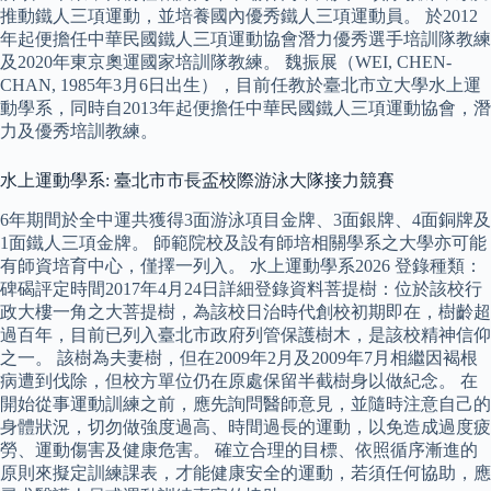
推動鐵人三項運動，並培養國內優秀鐵人三項運動員。 於2012
年起便擔任中華民國鐵人三項運動協會潛力優秀選手培訓隊教練
及2020年東京奧運國家培訓隊教練。 魏振展（WEI, CHEN-
CHAN, 1985年3月6日出生），目前任教於臺北市立大學水上運
動學系，同時自2013年起便擔任中華民國鐵人三項運動協會，潛
力及優秀培訓教練。
水上運動學系: 臺北市市長盃校際游泳大隊接力競賽
6年期間於全中運共獲得3面游泳項目金牌、3面銀牌、4面銅牌及
1面鐵人三項金牌。 師範院校及設有師培相關學系之大學亦可能
有師資培育中心，僅擇一列入。 水上運動學系2026 登錄種類：
碑碣評定時間2017年4月24日詳細登錄資料菩提樹：位於該校行
政大樓一角之大菩提樹，為該校日治時代創校初期即在，樹齡超
過百年，目前已列入臺北市政府列管保護樹木，是該校精神信仰
之一。 該樹為夫妻樹，但在2009年2月及2009年7月相繼因褐根
病遭到伐除，但校方單位仍在原處保留半截樹身以做紀念。 在
開始從事運動訓練之前，應先詢問醫師意見，並隨時注意自己的
身體狀況，切勿做強度過高、時間過長的運動，以免造成過度疲
勞、運動傷害及健康危害。 確立合理的目標、依照循序漸進的
原則來擬定訓練課表，才能健康安全的運動，若須任何協助，應