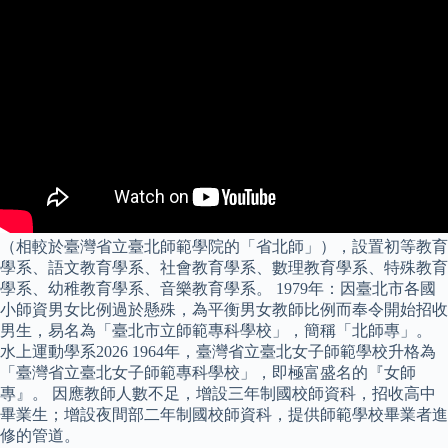
（相較於臺灣省立臺北師範學院的「省北師」），設置初等教育
學系、語文教育學系、社會教育學系、數理教育學系、特殊教育
學系、幼稚教育學系、音樂教育學系。 1979年：因臺北市各國
小師資男女比例過於懸殊，為平衡男女教師比例而奉令開始招收
男生，易名為「臺北市立師範專科學校」，簡稱「北師專」。
水上運動學系2026 1964年，臺灣省立臺北女子師範學校升格為
「臺灣省立臺北女子師範專科學校」，即極富盛名的『女師
專』。 因應教師人數不足，增設三年制國校師資科，招收高中
畢業生；增設夜間部二年制國校師資科，提供師範學校畢業者進
修的管道。