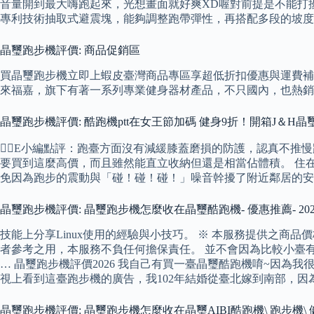
音量開到最大嗨跑起來，光想畫面就好爽XD喔對前提是不能打擾
專利技術抽取式避震塊，能夠調整跑帶彈性，再搭配多段的坡度
晶璽跑步機評價: 商品促銷區
買晶璽跑步機立即上蝦皮臺灣商品專區享超低折扣優惠與運費補助，
來福嘉，旗下有著一系列專業健身器材產品，不只國內，也熱銷
晶璽跑步機評價: 酷跑機ptt在女王節加碼 健身9折！開箱J＆H晶
🙋‍♀️E小編點評：跑臺方面沒有減緩膝蓋磨損的防護，認真不推
要買到這麼高價，而且雖然能直立收納但還是相當佔體積。 住
免因為跑步的震動與「碰！碰！碰！」噪音幹擾了附近鄰居的安
晶璽跑步機評價: 晶璽跑步機怎麼收在晶璽酷跑機- 優惠推薦- 20
技能上分享Linux使用的經驗與小技巧。 ※ 本服務提供之商
者參考之用，本服務不負任何擔保責任。 並不會因為比較小臺有
… 晶璽跑步機評價2026 我自己有買一臺晶璽酷跑機唷~因為
視上看到這臺跑步機的廣告，我102年結婚從臺北嫁到南部，因
晶璽跑步機評價: 晶璽跑步機怎麼收在晶璽AIBI酷跑機\ 跑步機\