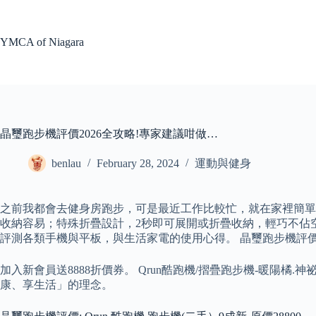
Skip
to
content
YMCA of Niagara
晶璽跑步機評價2026全攻略!專家建議咁做…
benlau
February 28, 2024
運動與健身
之前我都會去健身房跑步，可是最近工作比較忙，就在家裡簡單動
收納容易；特殊折疊設計，2秒即可展開或折疊收納，輕巧不佔空間
評測各類手機與平板，與生活家電的使用心得。 晶璽跑步機評
加入新會員送8888折價券。 Qrun酷跑機/摺疊跑步機-暖陽
康、享生活」的理念。