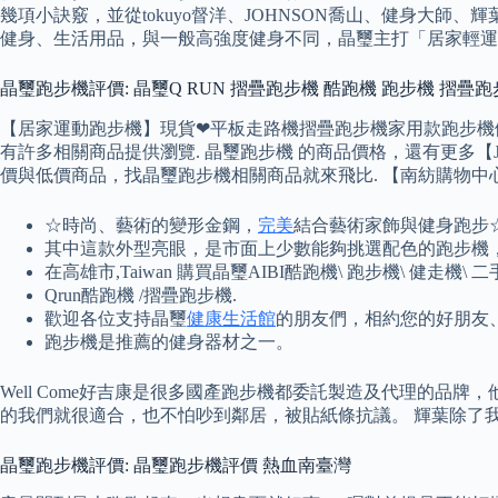
幾項小訣竅，並從tokuyo督洋、JOHNSON喬山、健身大師
健身、生活用品，與一般高強度健身不同，晶璽主打「居家輕運動
晶璽跑步機評價: 晶璽Q RUN 摺疊跑步機 酷跑機 跑步機 摺疊跑
【居家運動跑步機】現貨❤平板走路機摺疊跑步機家用款跑步機健
有許多相關商品提供瀏覽. 晶璽跑步機 的商品價格，還有更多【J&
價與低價商品，找晶璽跑步機相關商品就來飛比. 【南紡購物中心】
☆時尚、藝術的變形金鋼，
完美
結合藝術家飾與健身跑步☆
其中這款外型亮眼，是市面上少數能夠挑選配色的跑步機
在高雄市,Taiwan 購買晶璽AIBI酷跑機\ 跑步機\ 健走機\ 
Qrun酷跑機 /摺疊跑步機.
歡迎各位支持晶璽
健康生活館
的朋友們，相約您的好朋友
跑步機是推薦的健身器材之一。
Well Come好吉康是很多國產跑步機都委託製造及代理的
的我們就很適合，也不怕吵到鄰居，被貼紙條抗議。 輝葉除了
晶璽跑步機評價: 晶璽跑步機評價 熱血南臺灣