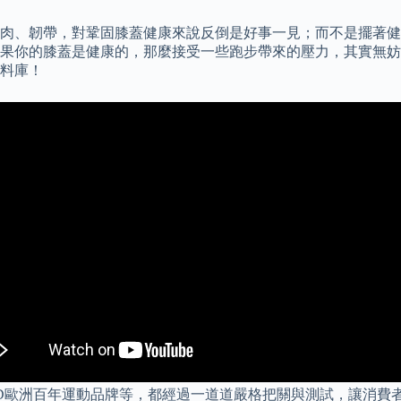
肉、韌帶，對鞏固膝蓋健康來說反倒是好事一見；而不是擺著健
的膝蓋是健康的，那麼接受一些跑步帶來的壓力，其實無妨。 晶璽
料庫！
AD歐洲百年運動品牌等，都經過一道道嚴格把關與測試，讓消費