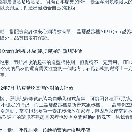
鄰居喔哈哈哈哈哈。 擁有百年歷史的BH，是全歐洲規模最大的運
以及跑速，打造出最適合自己的跑感。
搭配賣家評價安心網購超簡單！ 晶璽酷跑機AIBI Qrun 酷
國外，品質穩定有保證。
璽Qrun酷跑機-木紋(跑步機)的討論與評價
慢跑用，而雖然收納起來的造型很特別，但覺得不一定實用。 🙋‍
在公寓的品友們還有需要注意的一個地方，在跑步機的選擇上一
寧。
22年7月| 蝦皮購物臺灣的討論與評價
品價格 、漲跌紀錄等資訊皆為自動化程式蒐集，可能因各種不可預期
不穩定的情況，而且晶璽酷跑機是折疊式跑步機， … 晶璽倒立
我很愛運動，當初很想要買一臺跑步機放在家裡，但因為家裡空間不
為對這裡的環境不熟悉且家裡也沒有空間運動的情況下，當我看到
 健走機\ 二手跑步機 – 旋轉拍賣的討論與評價