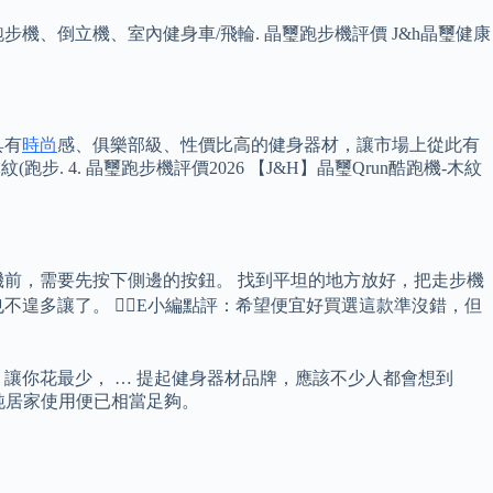
跑步機、倒立機、室內健身車/飛輪. 晶璽跑步機評價 J&h晶璽健康
具有
時尚
感、俱樂部級、性價比高的健身器材，讓市場上從此有
步. 4. 晶璽跑步機評價2026 【J&H】晶璽Qrun酷跑機-木紋
前，需要先按下側邊的按鈕。 找到平坦的地方放好，把走步機
多讓了。 🙋‍♀️E小編點評：希望便宜好買選這款準沒錯，但
讓你花最少， … 提起健身器材品牌，應該不少人都會想到
過單純居家使用便已相當足夠。