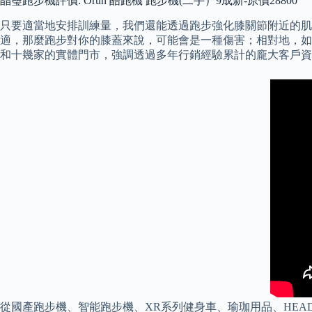
晶璽跑步機評價: Orun 酷跑機 跑步機(二手）9成新-原價28800
只要適當地安排訓練量，我們還能透過跑步強化膝關節附近的肌
適，那麼跑步對你的膝蓋來說，可能會是一種傷害；相對地，如果你
和十幾家的實體門市，強調透過多年行銷經驗累計的龐大客戶資
從國產跑步機、智能跑步機、XR系列健身車、瑜珈用品、HE