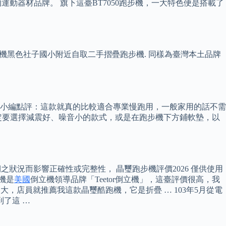
動器材品牌。 旗下這臺BT7050跑步機，一大特色便是搭載了
跑機黑色社子國小附近自取二手摺疊跑步機. 同樣為臺灣本土品牌
♀️E小編點評：這款就真的比較適合專業慢跑用，一般家用的話不需
定要選擇減震好、噪音小的款式，或是在跑步機下方鋪軟墊，以
之狀況而影響正確性或完整性， 晶璽跑步機評價2026 僅供使用
機是
美國
倒立機領導品牌「Teetor倒立機」，這臺評價很高，我
大，店員就推薦我這款晶璽酷跑機，它是折疊 … 103年5月從電
了這 …