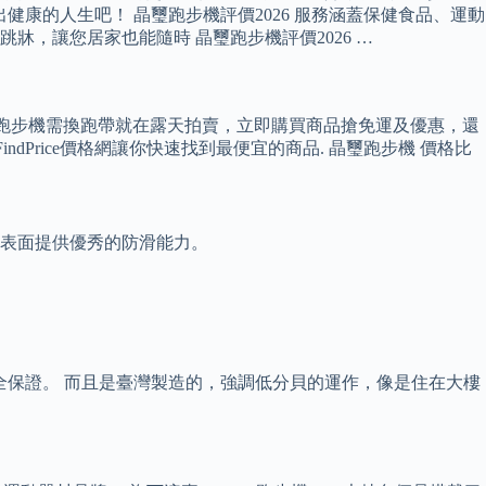
出健康的人生吧！ 晶璽跑步機評價2026 服務涵蓋保健食品、運動
，讓您居家也能隨時 晶璽跑步機評價2026 …
跑機跑步機需換跑帶就在露天拍賣，立即購買商品搶免運及優惠，還
ndPrice價格網讓你快速找到最便宜的商品. 晶璽跑步機 價格比
紋表面提供優秀的防滑能力。
安全保證。 而且是臺灣製造的，強調低分貝的運作，像是住在大樓