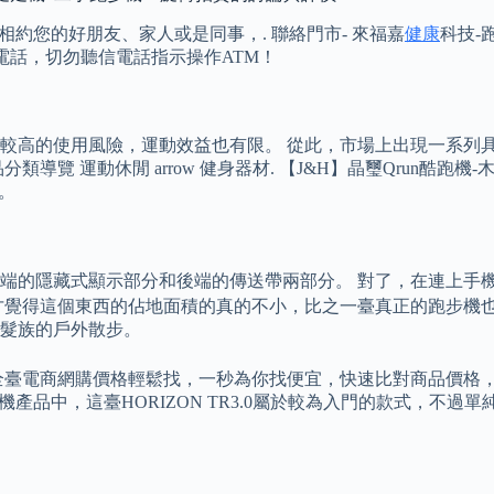
，相約您的好朋友、家人或是同事，. 聯絡門市- 來福嘉
健康
科技-
電話，切勿聽信電話指示操作ATM！
較高的使用風險，運動效益也有限。 從此，市場上出現一系列
動休閒 arrow 健身器材. 【J&H】晶璽Qrun酷跑機-木紋(跑
筆。
端的隱藏式顯示部分和後端的傳送帶兩部分。 對了，在連上手機
覺得這個東西的佔地面積的真的不小，比之一臺真正的跑步機也不遑
髮族的戶外散步。
全臺電商網購價格輕鬆找，一秒為你找便宜，快速比對商品價格，
的跑步機產品中，這臺HORIZON TR3.0屬於較為入門的款式，不