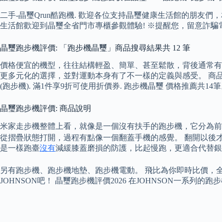
二手-晶璽Qrun酷跑機. 歡迎各位支持晶璽健康生活館的朋友們
生活館歡迎到晶璽全省門市專櫃參觀體驗! ※提醒您，留意詐騙
晶璽跑步機評價: 「跑步機晶璽」商品搜尋結果共 12 筆
價格便宜的機型，往往結構輕盈、簡單、甚至鬆散，背後通常有
更多元化的選擇，並對運動本身有了不一樣的定義與感受。 商品分類導覽 運
(跑步機). 滿1件享9折可使用折價券. 跑步機晶璽 價格推薦共14
晶璽跑步機評價: 商品說明
米家走步機整體上看，就像是一個沒有扶手的跑步機，它分為前
從摺疊狀態打開，過程有點像一個翻蓋手機的感覺。 翻開以後才
是一樣跑臺
沒有
減緩膝蓋磨損的防護，比起慢跑，更適合代替銀
另有跑步機、跑步機地墊、跑步機電動。 飛比為你即時比價，
JOHNSON吧！ 晶璽跑步機評價2026 在JOHNSON一系列