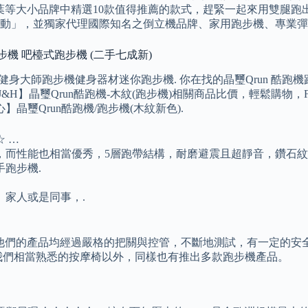
、輝葉等大小品牌中精選10款值得推薦的款式，趕緊一起來用雙腿跑
」，並獨家代理國際知名之倒立機品牌、家用跑步機、專業彈跳牀
步機 吧檯式跑步機 (二手七成新)
身大師跑步機健身器材迷你跑步機. 你在找的晶璽Qrun 酷
H】晶璽Qrun酷跑機-木紋(跑步機)相關商品比價，輕鬆購物，Fi
晶璽Qrun酷跑機/跑步機(木紋新色).
 …
，而性能也相當優秀，5層跑帶結構，耐磨避震且超靜音，鑽石
二手跑步機.
、家人或是同事，.
品牌，他們的產品均經過嚴格的把關與控管，不斷地測試，有一定的
我們相當熟悉的按摩椅以外，同樣也有推出多款跑步機產品。