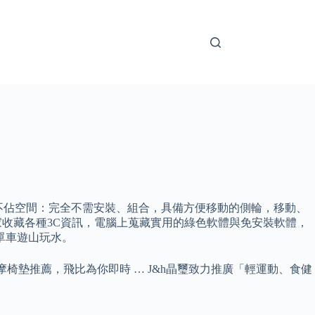
形不佔空間：完全不需安裝、組合，具備方便移動的側輪，移動、
大家收藏各種3C資訊，電腦上蒐藏實用的綠色軟體與免安裝軟體，
單車遊山玩水。
按摩椅墊推薦，飛比為你即時 … J&h晶璽致力推廣「輕運動、食健