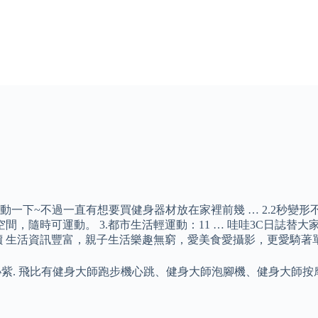
一下~不過一直有想要買健身器材放在家裡前幾 … 2.2秒變
，隨時可運動。 3.都市生活輕運動：11 … 哇哇3C日誌替
價 生活資訊豐富，親子生活樂趣無窮，愛美食愛攝影，更愛騎著
橘.神祕紫. 飛比有健身大師跑步機心跳、健身大師泡腳機、健身大師