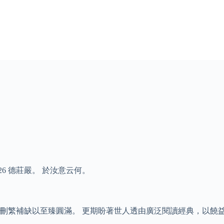
6 德莊嚴。 於汝意云何。
刪繁補缺以至臻圓滿。 更期盼著世人透由廣泛閱讀經典，以饒益