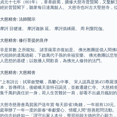
貞元十七年（801年），韋皋鎮蜀，擴修大慈寺普賢閣，又鑿解
經於普賢閣下，聽衆每日達萬餘人。 大慈寺也叫古大聖慈寺，位
大慈精舍: 法師開示
摩訶 目犍連。 摩訶迦旃 延。 摩訶俱絺羅。 周 利槃陀伽。
大慈精舍: 修行菩提的良伴
非是算數 之所能知。 諸菩薩眾亦復如是。 佛光教團提倡人
代祖師的遺風德範，下啟萬代子孫的幸福安樂。 佛光教團以悲
人思想的基礎；以散播人間歡喜，為佛光人修持的法門。
大慈精舍: 大慈精舍
”上有詩云：拭翠斂雙蛾，爲鬱心中事。 宋人認爲是第455尊
本，首傳禪法，後嵯峨天皇特召謁見，並敕遷建仁寺。 大慈精舍
集千萬鈞責任於一身，荷人生苦難於一肩，卻看不出歲月鑴刻的
大慈寺慈善會爲貧困戶送年貨 每天節省3角錢，一年就有120元
庭舉辦了一年一度的新春“奉獻愛心、情暖人間”慈善慰問活動。
的信念始終如一「謹守出家人本分，學習祖師大德的悲心願力