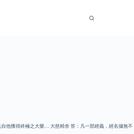
自他獲得終極之大樂… 大慈精舍 答：凡一部經義，經名攝無不