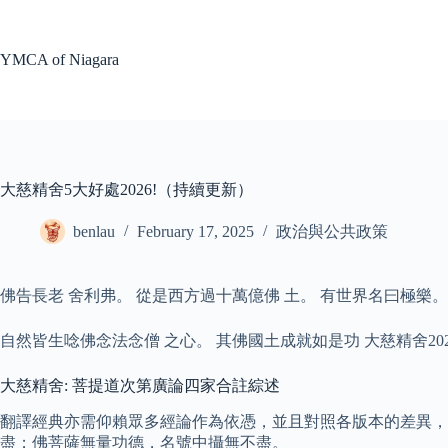
Skip
to
content
YMCA of Niagara
大慈精舍5大好處2026!（持續更新）
benlau
February 17, 2025
政治與公共政策
佛告長老 舍利弗。 從是西方過十萬億佛 土。 有世界名曰極樂。
自然皆生唸佛念法念僧 之心。 其佛國土成就如是功 大慈精舍202
大慈精舍: 菩提道次第廣論四家合註綜述
翻譯經典亦需仰賴眾多經論作為依憑，並且對照各版本的差異，
盡；佛菩薩無量功德，名號中攝無不盡。