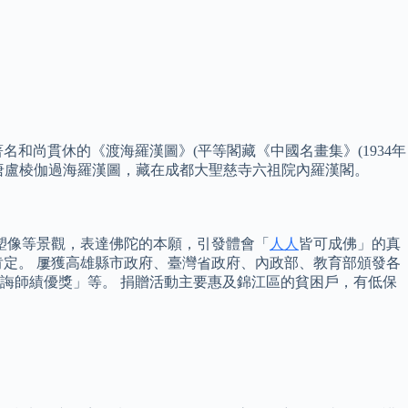
名和尚貫休的《渡海羅漢圖》(平等閣藏《中國名畫集》(1934年
臨唐盧棱伽過海羅漢圖，藏在成都大聖慈寺六祖院內羅漢閣。
塑像等景觀，表達佛陀的本願，引發體會「
人人
皆可成佛」的真
定。 屢獲高雄縣市政府、臺灣省政府、內政部、教育部頒發各
誨師績優獎」等。 捐贈活動主要惠及錦江區的貧困戶，有低保