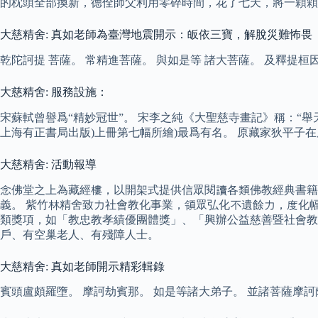
的枕頭全部換新，德佺師父利用零碎時間，花了七天，將一顆顆
大慈精舍: 真如老師為臺灣地震開示：皈依三寶，解脫災難怖畏
乾陀訶提 菩薩。 常精進菩薩。 與如是等 諸大菩薩。 及釋提桓
大慈精舍: 服務設施：
宋蘇軾曾譽爲“精妙冠世”。 宋李之純《大聖慈寺畫記》稱：“舉
上海有正書局出版)上冊第七幅所繪)最爲有名。 原藏家狄平
大慈精舍: 活動報導
念佛堂之上為藏經樓，以開架式提供信眾閱讀各類佛教經典書籍
義。 紫竹林精舍致力社會教化事業，領眾弘化不遺餘力，度化
類獎項，如「教忠教孝績優團體獎」、「興辦公益慈善暨社會教
戶、有空巢老人、有殘障人士。
大慈精舍: 真如老師開示精彩輯錄
賓頭盧頗羅墮。 摩訶劫賓那。 如是等諸大弟子。 並諸菩薩摩訶