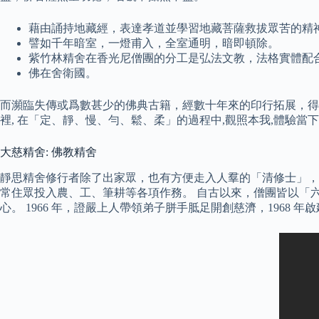
藉由誦持地藏經，表達孝道並學習地藏菩薩救拔眾苦的精
譬如千年暗室，一燈甫入，全室通明，暗即頓除。
紫竹林精舍在香光尼僧團的分工是弘法文教，法格實體配
佛在舍衛國。
而瀕臨失傳或爲數甚少的佛典古籍，經數十年來的印行拓展，得
裡, 在「定、靜、慢、勻、鬆、柔」的過程中,觀照本我,體驗當下
大慈精舍: 佛教精舍
靜思精舍修行者除了出家眾，也有方便走入人羣的「清修士」，
常住眾投入農、工、筆耕等各項作務。 自古以來，僧團皆以「
心。 1966 年，證嚴上人帶領弟子胼手胝足開創慈濟，196