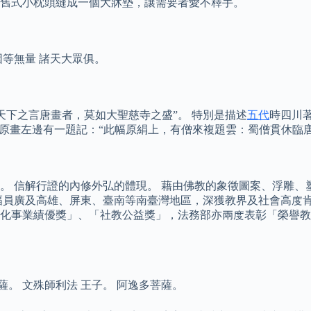
舊式小枕頭縫成一個大牀墊，讓需要者愛不釋手。
因等無量 諸天大眾俱。
天下之言唐畫者，莫如大聖慈寺之盛”。 特別是描述
五代
時四川著
子在原畫左邊有一題記：“此幅原絹上，有僧來複題雲：蜀僧貫休
。 信解行證的內修外弘的體現。 藉由佛教的象徵圖案、浮雕、
幅員廣及高雄、屏東、臺南等南臺灣地區，深獲教界及社會高度肯
化事業績優獎」、「社教公益獎」，法務部亦兩度表彰「榮譽教
薩。 文殊師利法 王子。 阿逸多菩薩。