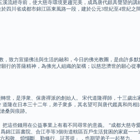
玉溪流經寺前，使大慈寺環境更趨完美，成爲唐代頗具聲望的講經
於四川省成都市錦江區東風路一段，建於公元3世紀至4世紀之間
間佛教，致力宣揚佛法與生活的融和，今日的佛光教團，是由許多
智願行的菩薩精神，為佛光人組織的架構；以慈悲濟世的願心從
羅漢轉世，是淨衆、保唐禪派的創始人。 宋代道隆禪師，十三歲出
 道隆在日本三十二年，弟子衆多，其名望可與唐代鑑真和尚相比
滄桑與痕跡。
。 把這些錢用在公益事業上有着不同尋常的意義。 ”成都大慈寺
 爲錦江區書院、合江亭等3個街道轄區百戶生活貧困的家庭一一送
，六和敬、煩惱斷、勤修行、証菩提」，也期望弟子一起努力。