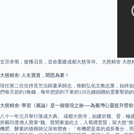
玄宗幸蜀，復獲召見，並命重建成都大慈等寺。 大慈精舍 大慈精舍
大慈精舍: 人生寶貴，聞思為要！
現任第二任住持見竺法師稟承師志，推動弘化文教志業，始終如一
們每天節約3角錢，每年把節約下來的120元錢捐贈給需要幫助
大慈精舍: 學習《廣論》是一個發現之旅──為臺灣心靈提升營
八十一年元月舉行落成大典。 成都大慈寺，始建於魏、晉，極
所載印度僧人寶掌“魏、晉間東遊此土，入蜀禮普賢，留大慈”推
機肥、酵素的德務師父深有體會：「有機肥是菜的成長養分，而