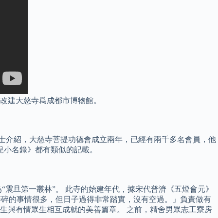
年，改建大慈寺爲成都市博物館。
士介紹，大慈寺菩提功德會成立兩年，已經有兩千多名會員，他
侍兒小名錄》都有類似的記載。
“震旦第一叢林”。 此寺的始建年代，據宋代普濟《五燈會元》
瑣碎碎的事情很多，但日子過得非常踏實，沒有空過。」負責做有
生與有情眾生相互成就的美善篇章。 之前，精舍男眾志工寮房