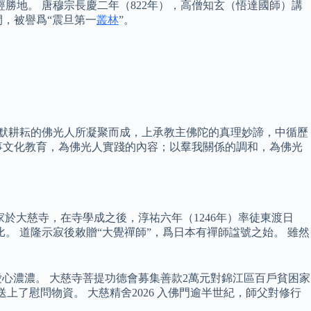
勝地。 唐穆宗長慶二年（822年），高僧知玄（悟達國師）講
，被譽爲“震旦第一
叢林
”。
默默耕耘的佛光人所凝聚而成，上承教主佛陀的真理妙諦，中循歷
事文化教育，為佛光人實踐的內容；以羣我關係的調和，為佛光
家於大慈寺，在寺學成之後，淳祐六年（1246年）率徒東渡日
。 道隆示寂後敕贈“大覺禪師”，爲日本有禪師諡號之始。 雖然
愛心濃濃。 大慈寺菩提功德會募集善款2萬元對錦江區百戶貧困家
上了慰問物資。 大慈精舍2026 入佛門逾半世紀，師父對修行