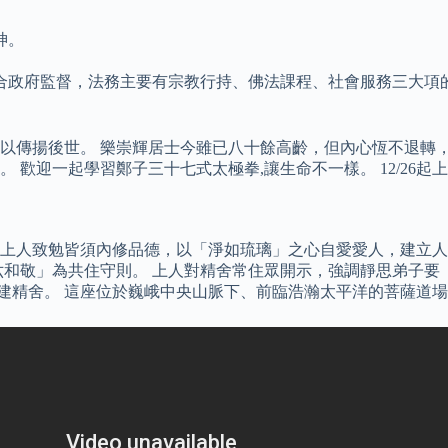
神。
合政府監督，法務主要有宗教行持、佛法課程、社會服務三大項
以傳揚後世。 樂崇輝居士今雖已八十餘高齡，但內心恆不退轉，
。 歡迎一起學習鄭子三十七式太極拳,讓生命不一樣。 12/26起
上人致勉皆須內修品德，以「淨如琉璃」之心自愛愛人，建立人
六和敬」為共住守則。 上人對精舍常住眾開示，強調靜思弟子要
8 年啟建精舍。 這座位於巍峨中央山脈下、前臨浩瀚太平洋的菩