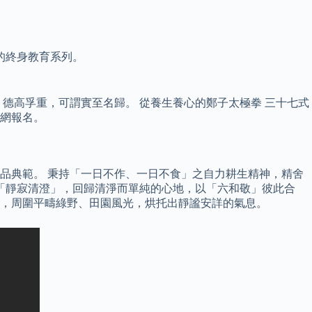
的終身教育系列。
德高孚重，可謂實至名歸。 從養生養心的鄭子太極拳 三十七式
上網報名。
品典範。 秉持「一日不作、一日不食」之自力耕生精神，精舍
「靜寂清澄」，回歸清淨而單純的心地，以「六和敬」彼此合
薩道場，周圍平疇綠野、田園風光，烘托出靜謐安詳的氣息。