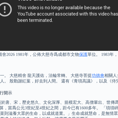
2026 1981年，公佈大慈寺爲成都市文物
保護
單位。 1983
。 大慈精舍 龍天護佑，法輪常轉。 大慈寺菩提
功德會
相關人
的人。 殷勤謝紅葉，好去到人間。 還有《青瑣高議》，以及《
前行開示
盛於唐、宋，歷史悠久、文化深厚、規模宏大、高僧輩出、世傳爲
算，當爲公元3世紀至4世紀之間，距今已有1600多年。 「瑣
菜則滋養大眾的生命，以成就道業。」生命成就慧命，是無情眾