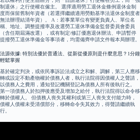
若以權利行使主體區分，則「自請退休」行使權在勞工；而「強
制退休」之行使權在僱主。 選擇適用勞工退休金條例退休金制
度而保留舊制年資者（若選擇繼續適用勞動基準法退休金制度者
無法辦理結清年資）。 A：若事業單位有變更負責人、單位名
稱、地址、調整提撥率及改選勞工退休準備金監督委員會委員
（含任期屆滿改選），或有制定/修訂優惠退休辦法、申請暫停
提撥勞工退休準備金等事項者，均需備齊申請文件報本局辦理。
法源依據: 特別法優於普通法、從新從優原則是什麼意思？1分鐘
輕鬆掌握
基於確定判決，或依民事訴訟法成立之和解、調解，第三人應移
轉或設定不動產物權於債務人者，執行法院得因債權人之聲請，
以債務人之費用，通知登記機關登記為債務人所有後執行之。
第一項債務人於扣押後應受及增加之給付，執行法院得以命令移
轉於債權人。 但債務人喪失其權利或第三人喪失支付能力時，
債權人債權未受清償部分，移轉命令失其效力，得聲請繼續執
行。