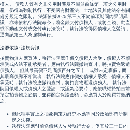
權人。 債務人管有之非公用財產及不屬於前條第一項之公用財
產，仍得為強制執行，不受國有財產法、土地法及其他法令有關
處分規定之限制。 法源依據2026 第三人不於前項期間內聲明異
議，亦未依執行法院命令，將金錢支付債權人，或將金錢、動產
或不動產支付或交付執行法院時，執行法院得因債權人之聲請，
逕向該第三人為強制執行。
法源依據: 法規資訊
拍賣物無人應買時，執行法院應作價交債權人承受，債權人不願
承受或依法不能承受者，應由執行法院撤銷查封，將拍賣物返還
債務人。 但其最高價不足底價百分之五十；或雖未定底價，而
其最高價顯不相當者，執行法院應作價交債權人承受；債權人不
承受時，執行法院應撤銷查封，將拍賣物返還債務人。 執行法
院因債權人或債務人之聲請，或認為必要時，應依職權於拍賣前
預定拍賣物之底價，並得酌定保證金額，命應買人於應買前繳納
之。
但此種事實上之抽象拘束力終究不應等同於政治部門所制
定之法律。
執行法院應對前條債務人先發執行命令，促其於三十日內