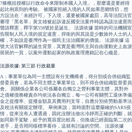
7條概括授權以行政命令來限制本國人入境」，那麼還是要經得
起比例原則的考驗。 被國家拒絕入境的人民如果思鄉情切，想
方設法在「未經許可」下入境，還要被國家處罰，高等法院法官
審理「黑名單」黃文雄被起訴違反國安法案件時認為該法違憲而
聲請釋憲，釋字第558號於是誕生。 法源依據 當時的司法機關宣
告限制人民入境的規定違憲，捍衛的與其說是少數旅外人士的人
權，不如說是臺灣作為一個民主法治國家的價值。 法源依據 這
號大法官解釋的誕生背景，其實是臺灣民主與自由運動史上血淚
斑斑的一頁，以黨外運動起家的執政黨理應銘記在心纔是。
法源依據: 第三節 行政裁量
A：事業單位為同一主體設有分支機構者，得分別或合併組織監
督委員會，若為不同主體之事業單位，則不得合併組織監督委員
會。 因關係企業各公司係屬各自獨立之營利事業主體，其對外
之債權債務權責亦均依法各自獨立，每一公司有關勞工退休準備
金之提撥率、提撥金額及其費用列支等，自應分別依勞動基準法
及稅法有關規定辦理。 舉例來說，當時面對這麼嚴峻的SARS疫
情，從來沒有人遭遇過，因此沒辦法做出冷靜而正確的判斷，就
如同新手駕駛，給予的寬容度比較高，但換成已經面臨第二次的
老手，是否用同樣標準看待，這就有討論的空間。 法源依據