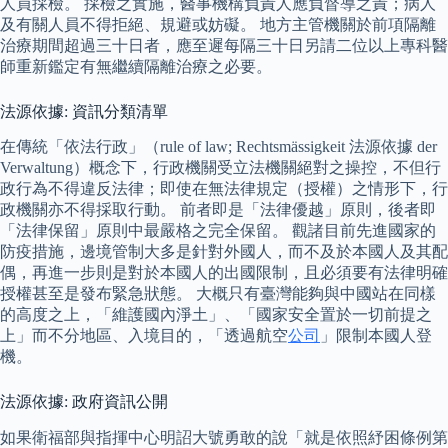
人員採檢。 採檢之實施，醫事機構負責人應負督導之責；病人
及有關人員不得拒絕、規避或妨礙。 地方主管機關於前項隔離
治療期間超過三十日者，應至遲每隔三十日另請二位以上專科醫
師重新鑑定有無繼續隔離治療之必要。
法源依據: 資訊分類清單
在傳統「依法行政」（rule of law; Rechtsmässigkeit 法源依據 der
Verwaltung）概念下，行政機關受立法機關絕對之操控，不但行
政行為不得違反法律；即使在無法律規定（授權）之情形下，行
政機關亦不得採取行動。 前者即是「法律優越」原則，後者即
「法律保留」原則中最嚴格之完全保留。 觀諸目前先進國家的
防疫措施，邊境管制大多是針對外國人，而不及於本國人及其配
偶，再進一步則是對於本國人的出國限制，且必須要有法律明確
授權甚至是發布緊急狀態。 大概只有臺灣能夠與中國站在同樣
的高度之上，「維護國內淨土」、「國家安全置於一切前提之
上」而不分地區、入境目的，「透過航空
公司
」限制本國人登
機。
法源依據: 政府資訊公開
如果衛福部與指揮中心明詔大號勇敢的說「就是依照紓困條例第