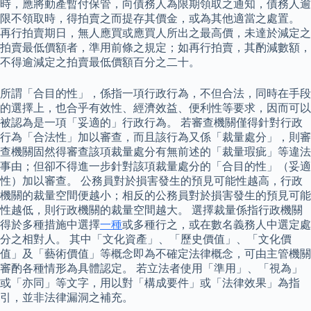
時，應將動產暫付保管，向債務人為限期領取之通知，債務人逾
限不領取時，得拍賣之而提存其價金，或為其他適當之處置。
再行拍賣期日，無人應買或應買人所出之最高價，未達於減定之
拍賣最低價額者，準用前條之規定；如再行拍賣，其酌減數額，
不得逾減定之拍賣最低價額百分之二十。
所謂「合目的性」，係指一項行政行為，不但合法，同時在手段
的選擇上，也合乎有效性、經濟效益、便利性等要求，因而可以
被認為是一項「妥適的」行政行為。 若審查機關僅得針對行政
行為「合法性」加以審查，而且該行為又係「裁量處分」，則審
查機關固然得審查該項裁量處分有無前述的「裁量瑕疵」等違法
事由；但卻不得進一步針對該項裁量處分的「合目的性」（妥適
性）加以審查。 公務員對於損害發生的預見可能性越高，行政
機關的裁量空間便越小；相反的公務員對於損害發生的預見可能
性越低，則行政機關的裁量空間越大。 選擇裁量係指行政機關
得於多種措施中選擇
一種
或多種行之，或在數名義務人中選定處
分之相對人。 其中「文化資產」、「歷史價值」、「文化價
值」及「藝術價值」等概念即為不確定法律概念，可由主管機關
審酌各種情形為具體認定。 若立法者使用「準用」、「視為」
或「亦同」等文字，用以對「構成要件」或「法律效果」為指
引，並非法律漏洞之補充。