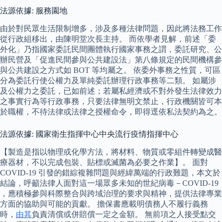
法源依據: 服務園地
由於對民眾生活限制增多，涉及多種法律問題，因此將法務工作
從行政組移出，由陳明堂次長主持。 而依學者見解，前述「委
外化」乃指國家委託民間團體執行國家事務之謂，委託研究、公
辦民營及「促進民間參與公共建設法」第八條規定的民間機構參
與公共建設之方式如 BOT 等均屬之。 依委外事務之性質，可區
分為委託行使公權力及單純委託辦理行政事務等二類。 如屬涉
及公權力之委託，已如前述；若屬私經濟或不對外發生法律效力
之事實行為等行政事務，只要法律無明文禁止，行政機關皆可本
於職權，不待法律或法律之授權命令，即得逕依私法契約為之。
法源依據: 國家衛生指揮中心中央流行疫情指揮中心
【製造是指以物理或化學方法，將材料、物質或零組件轉變成醫
療器材，不以完成包裝、貼標或滅菌為必要之作業】。 面對
COVID-19 引發的錯綜複雜問題與經緯萬端的行政難題，本文於
結論，呼籲法律人面對這一場眾多未知的世紀病毒－COVID-19
，應積極參與科際整合與跨域治理的要求與精神，提供法律專業
方面的協助與可能的貢獻。 擔保書應載明債務人不履行義務
時，
由其
負責清償或併賠償一定之金額。 無前項之人接受點交