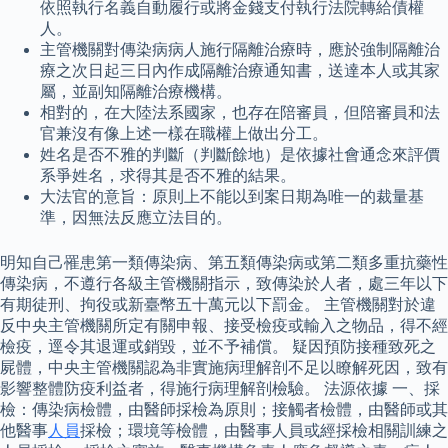
依照執行名義自動履行或將金錢支付執行法院轉給債權
人。
主管機關對傳染病病人施行隔離治療時，應於強制隔離治
療之次日起三日內作成隔離治療通知書，送達本人或其家
屬，並副知隔離治療機構。
相對的，在大陸法系國家，也存在陪審員，但陪審員和法
官兼沒有像上述一樣在職權上做出分工。
姓名是否不雅的判斷（判斷餘地）是依據社會通念來評價
系爭姓名，求得其是否不雅的結果。
大法官的意旨：原則上不能以到案日期為唯一的裁量基
準，因無法反應立法目的。
明知自己罹患第一類傳染病、第五類傳染病或第二類多重抗藥性
傳染病，不遵行各級主管機關指示，致傳染於人者，處三年以下
有期徒刑、拘役或新臺幣五十萬元以下罰金。 主管機關對於違
反中央主管機關所定有關申報、接受檢疫或輸入之物品，得不經
檢疫，逕令其退運或銷毀，並不予補償。 疑因預防接種致死之
屍體，中央主管機關認為非實施病理解剖不足以瞭解死因，致有
影響整體防疫利益者，得施行病理解剖檢驗。 法源依據 一、採
檢：傳染病檢體，由醫師採檢為原則；接觸者檢體，由醫師或其
他醫事
人員
採檢；環境等檢體，由醫事人員或經採檢相關訓練之