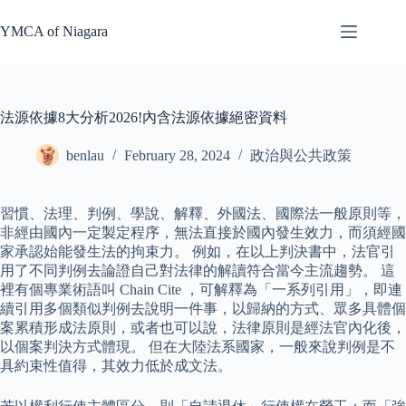
Skip
to
YMCA of Niagara
content
法源依據8大分析2026!內含法源依據絕密資料
benlau
February 28, 2024
政治與公共政策
習慣、法理、判例、學說、解釋、外國法、國際法一般原則等，
非經由國內一定製定程序，無法直接於國內發生效力，而須經國
家承認始能發生法的拘束力。 例如，在以上判決書中，法官引
用了不同判例去論證自己對法律的解讀符合當今主流趨勢。 這
裡有個專業術語叫 Chain Cite ，可解釋為「一系列引用」，即連
續引用多個類似判例去說明一件事，以歸納的方式、眾多具體個
案累積形成法原則，或者也可以說，法律原則是經法官內化後，
以個案判決方式體現。 但在大陸法系國家，一般來說判例是不
具約束性值得，其效力低於成文法。