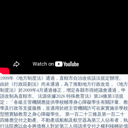
1999年《地方制度法》通過，直轄市自治改依該法規定辦理。
由於《行政區劃法》尚未通過，為了推動地方行政改造，《地方
制度法》於2009年4月通過修正，增定各縣市得經議會通過，申
請改制為直轄市。 法源依據2026 特殊教育法》第24條第1項規
定：「各級主管機關應提供學校輔導身心障礙學生有關評量、教
學及行政等支援服務，並適用於經主管機關許可在家實施非學校
型態實驗教育之身心障礙學生。 第一百二十三條及第一百二十
四條應交付之動產、不動產或船舶及航空器為第三人佔有者，執
行法院應以命令將債務人對於第三人得請求交付之權利移轉於債