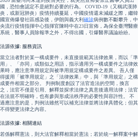
2026 當臺灣尚未達到疫情失控，就突然宣佈要禁止醫事人員出
國，恐怕會認定不是絕對必要的行為。 COVID-19（又稱武漢肺
炎，或新冠肺炎）疫情持續蔓延，中國疫情還未減緩之際，繼韓
國宣佈爆發社區感染後，伊朗與義大利
確診
病例數不斷攀升，中
央流行疫情指揮中心指揮官陳時中在23日宣佈，為保全臺灣醫療
系統，醫事人員除報準之外，不得出國，引爆醫界議論紛紛。
法源依據: 服務資訊
當立法者對於某一構成要件，未直接規範其法律效果，而以「準
用」、「亦同」或類似之用語，指示適用另一構成要件之法律效
果時，應注意準用規定與被準用規定構成要件之差異。 吾人僅
得援用「被準用規定」之「法律效果」中，與「準用規定」之構
成要件相當之部分。 判例制度創設了法官造法的空間，換言
之，法官不僅是引用、解釋並探求法律之真意後適用法律；法官
在法規不明確時，也有參與形成法秩序的必要性與容許性。 不
過應注意的是，判例法雖然可以補充法律並將法律具體化；但其
不得變更法律之內容。
法源依據: 相關連結
若係解釋憲法，則大法官解釋相當於憲法；若於統一解釋案中解