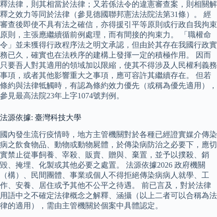
釋法律，則其相當於法律；又若係法令的違憲審查案，則相關解
釋之效力等同於法律（參見德國聯邦憲法法院法第31條）。 經
審查後即使不具有法之確信，亦得援引平等原則或行政自我拘束
原則，主張應繼續循前例處理，而有間接的拘束力。 「職權命
令」並未獲得行政程序法之明文承認，但由於其存在我國行政實
務已久，確實也在法秩序的建構上發揮一定的積極作用。 因而
只要吾人對其適用的領域加以限縮，使其不得涉及人民權利義務
事項，或者其他影響重大之事項，應可容許其繼續存在。 但若
條約與法律牴觸時，有認為條約效力優先（或稱為優先適用），
參見最高法院23年上字1074號判例。
法源依據: 臺灣科技大學
國內發生流行疫情時，地方主管機關對於各種已經證實媒介傳染
病之飲食物品、動物或動物屍體，於傳染病防治之必要下，應切
實禁止從事飼養、宰殺、販賣、贈與、棄置，並予以撲殺、銷
毀、掩埋、化製或其他必要之處置。 法源依據2026 政府機關
（構）、民間團體、事業或個人不得拒絕傳染病病人就學、工
作、安養、居住或予其他不公平之待遇。 前已言及，對於法律
用語中之不確定法律概念之解釋、涵攝（以上二者可以合稱為法
律的適用），需由主管機關於個案中具體認定。