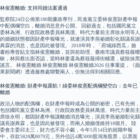
林俊憲離婚: 支持同婚法案通過
監察院24日公佈第180期廉政專刊，民進黨立委林俊憲財產申報
中配偶欄空白，離婚消息意外公開。 回顧過去，包括國民黨立
委林為洲、行政院政務委員林萬億、時代力量前主席徐永明等人
的婚姻狀態都因財產申報曝光，就連演員李燕祕婚彰化縣議長謝
典霖的消息，也是因此被發現。 2018年時，「府城綠西瓜」臉
書粉專曾貼文指林俊憲離婚，並與前助理、臺南市議員蔡筱薇曖
昧，林與蔡出面否認，當時林妻還為蔡筱薇掃街輔選，破除抹黑
謠言。 林俊憲離婚 林俊憲離婚 林俊憲離婚2026 往事重提，《蘋
果新聞網》透過服務處聯繫兩人，但無法得到相關回應。
林俊憲離婚: 財產申報露餡！綠委林俊憲配偶欄變空白：去年已
離婚
政治人物的配偶欄，在財產申報時成為公開的祕密，已有先例，
包括國民黨立委林為洲、行政院政務委員林萬億、時代力量前主
席徐永明，都因財產申報讓離婚消息曝光，演員李燕祕婚彰化縣
議長謝典霖，也是因此被發現，而兩人婚姻僅維持18個月。 陸
委會主委邱太三，財力也不容小覷，今年5月14日的就職申報
中，存款5828萬8079元，另外信託4萬5000股鴻海股票，以票面