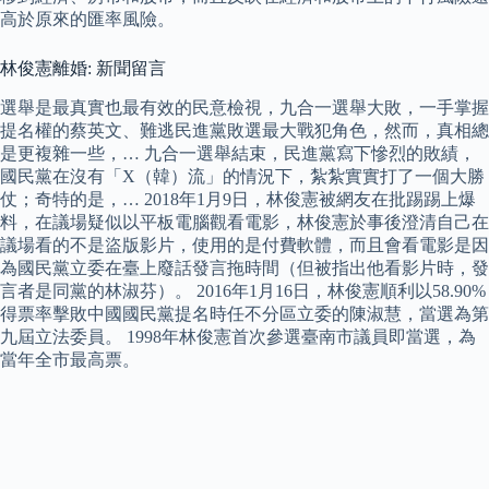
高於原來的匯率風險。
林俊憲離婚: 新聞留言
選舉是最真實也最有效的民意檢視，九合一選舉大敗，一手掌握
提名權的蔡英文、難逃民進黨敗選最大戰犯角色，然而，真相總
是更複雜一些，… 九合一選舉結束，民進黨寫下慘烈的敗績，
國民黨在沒有「X（韓）流」的情況下，紮紮實實打了一個大勝
仗；奇特的是，… 2018年1月9日，林俊憲被網友在批踢踢上爆
料，在議場疑似以平板電腦觀看電影，林俊憲於事後澄清自己在
議場看的不是盜版影片，使用的是付費軟體，而且會看電影是因
為國民黨立委在臺上廢話發言拖時間（但被指出他看影片時，發
言者是同黨的林淑芬）。 2016年1月16日，林俊憲順利以58.90%
得票率擊敗中國國民黨提名時任不分區立委的陳淑慧，當選為第
九屆立法委員。 1998年林俊憲首次參選臺南市議員即當選，為
當年全市最高票。