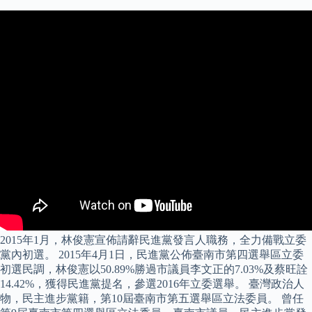
2015年1月，林俊憲宣佈請辭民進黨發言人職務，全力備戰立委
黨內初選。 2015年4月1日，民進黨公佈臺南市第四選舉區立委
初選民調，林俊憲以50.89%勝過市議員李文正的7.03%及蔡旺詮
14.42%，獲得民進黨提名，參選2016年立委選舉。 臺灣政治人
物，民主進步黨籍，第10屆臺南市第五選舉區立法委員。 曾任