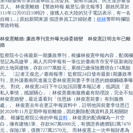
第9屆臺南市第四選舉區立法委員、臺南市議員、民主進步黨發
言人。 林俊憲離婚 【警政時報 戴昱弘/新北報導】 顏姓民眾於
111年12月05日19時許，接獲人在大陸的兒子電話表示，有一名
自稱 […] 原始新聞來源 假證券員工詐婦財產｜
樹林
警即時攔阻
警政時報.
林俊憲離婚: 廉政專刊意外曝光綠委婚變 林俊憲註明去年已離
婚
監察院今公佈最新一期廉政專刊，根據林俊憲申報內容，配偶欄
登記為高婕寧，兩人共同申報有一筆位於臺南市市安平區新南段
的土地與建物，存款1077萬餘元，累積已繳保險費摺合174萬餘
元。 〔記者王俊忠／臺南報導〕監察院24日發布最新1期廉政專
刊，意外讓臺南民進黨立委林俊憲與妻子李佳恩的婚姻觸礁事曝
光。 對此，林俊憲24日下午以短訊回覆本報記者，低調說「是
私人事情，感謝關心」；林俊憲臺南服務處有助理說，完全不知
林俊憲婚變，最近還看到「佳恩姊（林俊憲前妻）有到服務
處」。 林俊憲去年在更正申報資料中，註明他與前妻李佳恩已
於2020年11月定期申報前離婚，因此刪除配偶資料及其相關財
產。 根據監察院公佈的申報
資料
，林俊憲的配偶欄為一片空
白，擁有建物1筆、存款967萬6980元，有價證券總價額2萬7470
元，保險2筆，債務727萬2570元。 而林俊憲上一次申報財產為