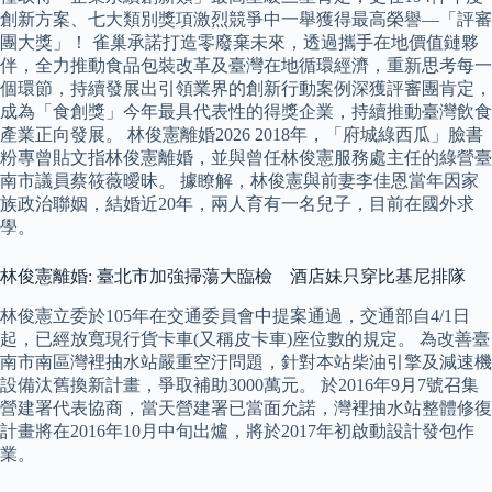
創新方案、七大類別獎項激烈競爭中一舉獲得最高榮譽—「評審
團大獎」！ 雀巢承諾打造零廢棄未來，透過攜手在地價值鏈夥
伴，全力推動食品包裝改革及臺灣在地循環經濟，重新思考每一
個環節，持續發展出引領業界的創新行動案例深獲評審團肯定，
成為「食創獎」今年最具代表性的得獎企業，持續推動臺灣飲食
產業正向發展。 林俊憲離婚2026 2018年，「府城綠西瓜」臉書
粉專曾貼文指林俊憲離婚，並與曾任林俊憲服務處主任的綠營臺
南市議員蔡筱薇曖昧。 據瞭解，林俊憲與前妻李佳恩當年因家
族政治聯姻，結婚近20年，兩人育有一名兒子，目前在國外求
學。
林俊憲離婚: 臺北市加強掃蕩大臨檢 酒店妹只穿比基尼排隊
林俊憲立委於105年在交通委員會中提案通過，交通部自4/1日
起，已經放寬現行貨卡車(又稱皮卡車)座位數的規定。 為改善臺
南市南區灣裡抽水站嚴重空汙問題，針對本站柴油引擎及減速機
設備汰舊換新計畫，爭取補助3000萬元。 於2016年9月7號召集
營建署代表協商，當天營建署已當面允諾，灣裡抽水站整體修復
計畫將在2016年10月中旬出爐，將於2017年初啟動設計發包作
業。