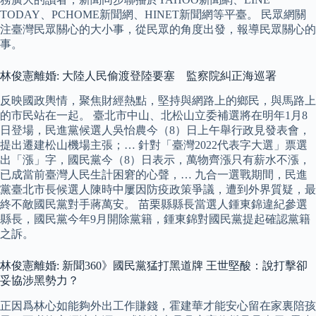
TODAY、PCHOME新聞網、HINET新聞網等平臺。 民眾網關
注臺灣民眾關心的大小事，從民眾的角度出發，報導民眾關心的
事。
林俊憲離婚: 大陸人民偷渡登陸要塞 監察院糾正海巡署
反映國政輿情，聚焦財經熱點，堅持與網路上的鄉民，與馬路上
的市民站在一起。 臺北市中山、北松山立委補選將在明年1月8
日登場，民進黨候選人吳怡農今（8）日上午舉行政見發表會，
提出遷建松山機場主張；… 針對「臺灣2022代表字大選」票選
出「漲」字，國民黨今（8）日表示，萬物齊漲只有薪水不漲，
已成當前臺灣人民生計困窘的心聲，… 九合一選戰期間，民進
黨臺北市長候選人陳時中屢因防疫政策爭議，遭到外界質疑，最
終不敵國民黨對手蔣萬安。 苗栗縣縣長當選人鍾東錦違紀參選
縣長，國民黨今年9月開除黨籍，鍾東錦對國民黨提起確認黨籍
之訴。
林俊憲離婚: 新聞360》國民黨猛打黑道牌 王世堅酸：說打擊卻
妥協涉黑勢力？
正因爲林心如能夠外出工作賺錢，霍建華才能安心留在家裏陪孩