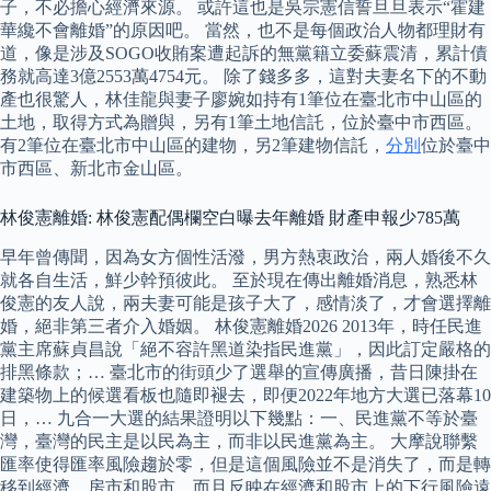
子，不必擔心經濟來源。 或許這也是吳宗憲信誓旦旦表示“霍建
華纔不會離婚”的原因吧。 當然，也不是每個政治人物都理財有
道，像是涉及SOGO收賄案遭起訴的無黨籍立委蘇震清，累計債
務就高達3億2553萬4754元。 除了錢多多，這對夫妻名下的不動
產也很驚人，林佳龍與妻子廖婉如持有1筆位在臺北市中山區的
土地，取得方式為贈與，另有1筆土地信託，位於臺中市西區。
有2筆位在臺北市中山區的建物，另2筆建物信託，
分別
位於臺中
市西區、新北市金山區。
林俊憲離婚: 林俊憲配偶欄空白曝去年離婚 財產申報少785萬
早年曾傳聞，因為女方個性活潑，男方熱衷政治，兩人婚後不久
就各自生活，鮮少幹預彼此。 至於現在傳出離婚消息，熟悉林
俊憲的友人說，兩夫妻可能是孩子大了，感情淡了，才會選擇離
婚，絕非第三者介入婚姻。 林俊憲離婚2026 2013年，時任民進
黨主席蘇貞昌說「絕不容許黑道染指民進黨」，因此訂定嚴格的
排黑條款；… 臺北市的街頭少了選舉的宣傳廣播，昔日陳掛在
建築物上的候選看板也隨即褪去，即便2022年地方大選已落幕10
日，… 九合一大選的結果證明以下幾點：一、民進黨不等於臺
灣，臺灣的民主是以民為主，而非以民進黨為主。 大摩說聯繫
匯率使得匯率風險趨於零，但是這個風險並不是消失了，而是轉
移到經濟、房市和股市，而且反眏在經濟和股市上的下行風險遠