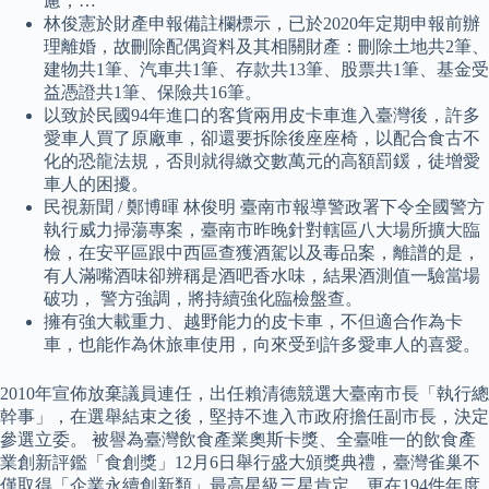
慮，…
林俊憲於財產申報備註欄標示，已於2020年定期申報前辦
理離婚，故刪除配偶資料及其相關財產：刪除土地共2筆、
建物共1筆、汽車共1筆、存款共13筆、股票共1筆、基金受
益憑證共1筆、保險共16筆。
以致於民國94年進口的客貨兩用皮卡車進入臺灣後，許多
愛車人買了原廠車，卻還要拆除後座座椅，以配合食古不
化的恐龍法規，否則就得繳交數萬元的高額罰鍰，徒增愛
車人的困擾。
民視新聞 / 鄭博暉 林俊明 臺南市報導警政署下令全國警方
執行威力掃蕩專案，臺南市昨晚針對轄區八大場所擴大臨
檢，在安平區跟中西區查獲酒駕以及毒品案，離譜的是，
有人滿嘴酒味卻辨稱是酒吧香水味，結果酒測值一驗當場
破功， 警方強調，將持續強化臨檢盤查。
擁有強大載重力、越野能力的皮卡車，不但適合作為卡
車，也能作為休旅車使用，向來受到許多愛車人的喜愛。
2010年宣佈放棄議員連任，出任賴清德競選大臺南市長「執行總
幹事」，在選舉結束之後，堅持不進入市政府擔任副市長，決定
參選立委。 被譽為臺灣飲食產業奧斯卡獎、全臺唯一的飲食產
業創新評鑑「食創獎」12月6日舉行盛大頒獎典禮，臺灣雀巢不
僅取得「企業永續創新類」最高星級三星肯定，更在194件年度