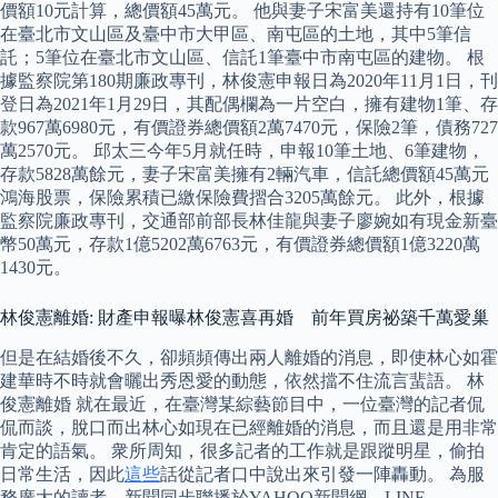
價額10元計算，總價額45萬元。 他與妻子宋富美還持有10筆位
在臺北市文山區及臺中市大甲區、南屯區的土地，其中5筆信
託；5筆位在臺北市文山區、信託1筆臺中市南屯區的建物。 根
據監察院第180期廉政專刊，林俊憲申報日為2020年11月1日，刊
登日為2021年1月29日，其配偶欄為一片空白，擁有建物1筆、存
款967萬6980元，有價證券總價額2萬7470元，保險2筆，債務727
萬2570元。 邱太三今年5月就任時，申報10筆土地、6筆建物，
存款5828萬餘元，妻子宋富美擁有2輛汽車，信託總價額45萬元
鴻海股票，保險累積已繳保險費摺合3205萬餘元。 此外，根據
監察院廉政專刊，交通部前部長林佳龍與妻子廖婉如有現金新臺
幣50萬元，存款1億5202萬6763元，有價證券總價額1億3220萬
1430元。
林俊憲離婚: 財產申報曝林俊憲喜再婚 前年買房祕築千萬愛巢
但是在結婚後不久，卻頻頻傳出兩人離婚的消息，即使林心如霍
建華時不時就會曬出秀恩愛的動態，依然擋不住流言蜚語。 林
俊憲離婚 就在最近，在臺灣某綜藝節目中，一位臺灣的記者侃
侃而談，脫口而出林心如現在已經離婚的消息，而且還是用非常
肯定的語氣。 衆所周知，很多記者的工作就是跟蹤明星，偷拍
日常生活，因此
這些
話從記者口中說出來引發一陣轟動。 為服
務廣大的讀者，新聞同步聯播於YAHOO新聞網、LINE