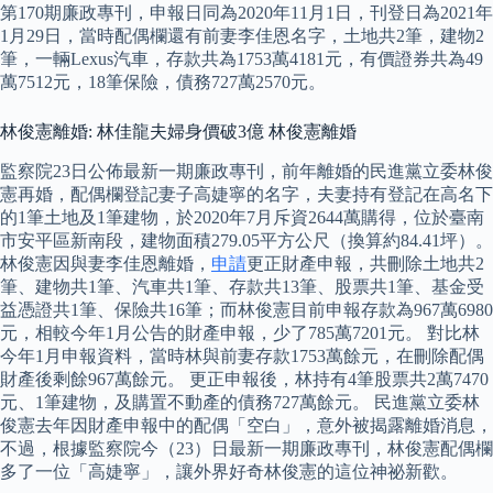
第170期廉政專刊，申報日同為2020年11月1日，刊登日為2021年
1月29日，當時配偶欄還有前妻李佳恩名字，土地共2筆，建物2
筆，一輛Lexus汽車，存款共為1753萬4181元，有價證券共為49
萬7512元，18筆保險，債務727萬2570元。
林俊憲離婚: 林佳龍夫婦身價破3億 林俊憲離婚
監察院23日公佈最新一期廉政專刊，前年離婚的民進黨立委林俊
憲再婚，配偶欄登記妻子高婕寧的名字，夫妻持有登記在高名下
的1筆土地及1筆建物，於2020年7月斥資2644萬購得，位於臺南
市安平區新南段，建物面積279.05平方公尺（換算約84.41坪）。
林俊憲因與妻李佳恩離婚，
申請
更正財產申報，共刪除土地共2
筆、建物共1筆、汽車共1筆、存款共13筆、股票共1筆、基金受
益憑證共1筆、保險共16筆；而林俊憲目前申報存款為967萬6980
元，相較今年1月公告的財產申報，少了785萬7201元。 對比林
今年1月申報資料，當時林與前妻存款1753萬餘元，在刪除配偶
財產後剩餘967萬餘元。 更正申報後，林持有4筆股票共2萬7470
元、1筆建物，及購置不動產的債務727萬餘元。 民進黨立委林
俊憲去年因財產申報中的配偶「空白」，意外被揭露離婚消息，
不過，根據監察院今（23）日最新一期廉政專刊，林俊憲配偶欄
多了一位「高婕寧」，讓外界好奇林俊憲的這位神祕新歡。