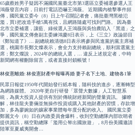
65歲蔡姓男子疑因不滿國民黨臺北市第3選區立委補選參選人王
鴻薇發言內容，日前打電話恐嚇王鴻薇。 近期國內槍擊事件頻
傳，國民黨立委今（8）日上午召開記者會，痛批臺灣黑槍氾
濫，買1把改造手槍5萬有找，且網路隨處可找到門路。 因為臺
北市立委補選，讓藍、綠候選人王鴻薇與吳怡農陷入「黑道」之
爭，國民黨文傳會副主委練鴻慶8日表示，上《三立》政論節目
《鄭知道了》… 副總統賴清德8日表示將參與民進黨的黨主席補
選，桃園市長鄭文燦表示，會全力支持賴副總統，順利當選黨主
席；鄭文燦說，2024年的總統人選，… 違反上述規定者，中時
新聞網有權刪除留言，或者直接封鎖帳號！
林俊憲離婚: 林俊憲財產申報曝再婚 妻子名下土地、建物各1筆
民眾日報從1950年代開始發行紙本報，隨科技的進步，逐漸轉型
為網路媒體。 2020年更自行研發「眾聲大數據」人工智慧系
統，為廣大投資人提供有別於傳統財經新聞的聲量資訊。 據瞭
解，林佳龍夫妻倆並無操作投資或購入其他財產的習慣，存款增
加，多為廖婉如的孃家事業體每年度分配的收入。 國民黨立委
鄭麗文今（8）日在內政委員會爆料，收到空勤總隊內部吹哨者
提供資訊，稱空勤總隊「濫用公帑出國旅遊」，8月份美國邀請
陸軍至夏威夷開會…