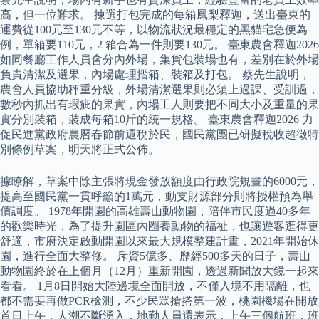
高，但一位難求。 揀選打包完成的每箱鳳梨釋迦，送出臺東的
運費從100元至130元不等，以物流狀況最穩定的黑貓宅急便為
例，單箱要110元，2 箱合為一件則要130元。 臺東農會釋迦2026
如同餐廳工作人員會分內外場，集貨包裝場也有，差別在於外場
負責清潔及選果，內場處理摺箱、裝箱及打包。 蔡先生說明，
農會人員協助秤重分級，外場清潔選果則必須上過課、受訓過，
數秒內抓出有瑕疵的果實，內場工人則要把不同大小及重量的果
實分別裝箱，裝成每箱10斤的統一規格。 臺東農會釋迦2026 力
促民進黨政府農曆春節前還稅於民，國民黨團已研擬稅收超徵特
別條例草案，明天將正式公佈。
據瞭解，草案中除主張將現金發放額度由行政院規畫的6000元，
提高至國民黨一貫呼籲的1萬元，動支財源部分則將授權預為舉
債調度。 1978年開園的高雄壽山動物園，陪伴市民度過40多年
的歡樂時光，為了提升園區內圈養動物的福祉，也讓遊客逛得更
舒適，市府決定啟動開園以來最大規模整建計畫，2021年開始休
園，進行全面大整修。 斥資5億多、歷經500多天的日子，壽山
動物園終於在上個月（12月）重新開園，透過新聞放大鏡一起來
看看。 1月8日開始大陸邊境全面開放，不僅入境不用隔離，也
都不需要再做PCR檢測，不少民眾搶搭第一波，桃園機場在開放
首日上午，人潮不斷湧入，地勤人員還表示，上午三個航班，班