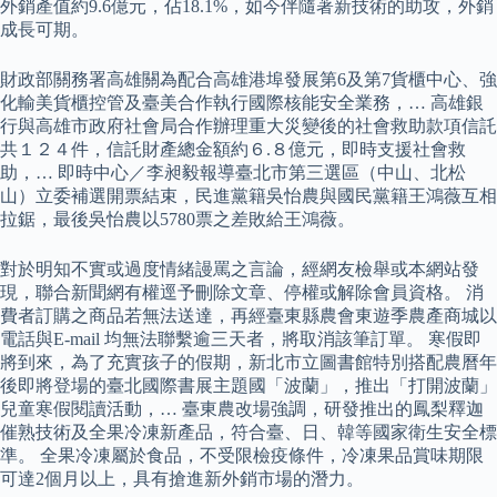
外銷產值約9.6億元，佔18.1%，如今伴隨著新技術的助攻，外銷
成長可期。
財政部關務署高雄關為配合高雄港埠發展第6及第7貨櫃中心、強
化輸美貨櫃控管及臺美合作執行國際核能安全業務，… 高雄銀
行與高雄市政府社會局合作辦理重大災變後的社會救助款項信託
共１２４件，信託財產總金額約６.８億元，即時支援社會救
助，… 即時中心／李昶毅報導臺北市第三選區（中山、北松
山）立委補選開票結束，民進黨籍吳怡農與國民黨籍王鴻薇互相
拉鋸，最後吳怡農以5780票之差敗給王鴻薇。
對於明知不實或過度情緒謾罵之言論，經網友檢舉或本網站發
現，聯合新聞網有權逕予刪除文章、停權或解除會員資格。 消
費者訂購之商品若無法送達，再經臺東縣農會東遊季農產商城以
電話與E-mail 均無法聯繫逾三天者，將取消該筆訂單。 寒假即
將到來，為了充實孩子的假期，新北市立圖書館特別搭配農曆年
後即將登場的臺北國際書展主題國「波蘭」，推出「打開波蘭」
兒童寒假閱讀活動，… 臺東農改場強調，研發推出的鳳梨釋迦
催熟技術及全果冷凍新產品，符合臺、日、韓等國家衛生安全標
準。 全果冷凍屬於食品，不受限檢疫條件，冷凍果品賞味期限
可達2個月以上，具有搶進新外銷市場的潛力。