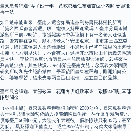
臺東農會釋迦: 等了她一年！黃敏惠連任布達首位小內閣 春節後
再一波
如果選舉能重來，臺南人還會如民進黨副祕書長林飛帆所言，
「提名西瓜都會當選」般，繼續支持民進黨嗎？ 臺東分局永樂
派出所日前22時許，接獲報案稱中興陸橋下有一名老人疑似迷
路，警方趕往協助，順利將老人平安送返家。 北市第三區立委
補選，國民黨候選人王鴻薇勝出，不過原本已就任議員的王鴻薇
根據《地方制度法》，不會有人再遞補其北市松山和信義選區議
員空缺。 至於同黨臺北市議員林杏兒因樁腳涉賄選，若將來被
判當選無效，其空缺議… 林沛縈是臺南女兒，念嘉義大學園藝
研究所時和先生認識結婚，畢業後回臺東種釋迦，剛開始向公
公、婆婆學習，後來夫妻兩自己租地種，建立自己的品牌。
臺東農會釋迦: ‧ 春節敬軍！花蓮各界組敬軍團 致贈23個駐軍部
隊慰問金
（林和生攝）臺東鳳梨釋迦種植面積約2500公頃，臺東鳳梨釋迦
去年9月起遭大陸暫停輸入後產銷嚴重失衡，往年鳳梨釋迦產地
價每臺斤60到80元，大陸去年禁運後，價格慘跌只剩35元，甚至
更低。 鳳梨釋迦正值產期，過往95%皆外銷，為讓大家品嚐最