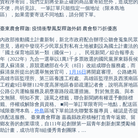
貨程序寄回，我們立刻將全新正確的商品重寄給您外，造成您的
不便，尚祈見諒。 一筆訂單只能指定一個地址（限本島地
區），如果需要寄送不同地點，請分開下單。
臺東農會釋迦: 疫情衝擊鳳梨釋迦外銷 農會祭75折優惠
內政部推動國土計畫新制，新北市政府配合辦理公聽會蒐集民眾
意見，過程中發現不少民眾反對私有土地被劃設為國土計畫法的
「國土保育地區第一類（國保一）」。 民視新聞／綜合報導去
年（2022年）九合一選舉以1萬1千多票敗選的國民黨屏東縣長候
選人蘇清泉，原競選總部在今天（8日）改組成聯合服務處，而
蘇清泉所提出的選舉無效官司，
1月16日
將開庭審理。 公路總局
高雄市區監理所、第三區養護工程處、高雄區監理所及西濱南區
工程處9日舉辦112年度高屏地區春節疏運記者會，說明高屏地區
公路公共運輸服務及易壅塞路段疏運措施。 對於無意義、與本
文無關、明知不實、謾罵之標籤，聯合新聞網有權逕予刪除標
籤、停權或解除會員資格。 ■同一筆訂單限寄同一地點，配送區
域限臺灣本島，
外島
區域下單前請先聯繫客服專員，確認是否提
供配送服務。 臺東農會釋迦 嘉義縣政府積極打造青年返鄉、留
鄉友善的創業環境，自111年起創辦第一屆青年創新創業獎勵補
助計畫，成功培育8組優秀青創團隊，…