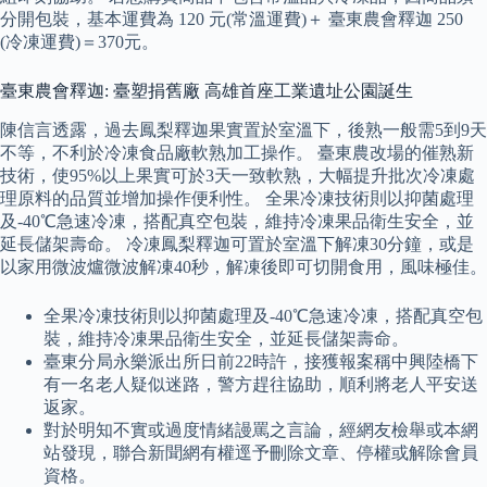
分開包裝，基本運費為 120 元(常溫運費)＋ 臺東農會釋迦 250
(冷凍運費)＝370元。
臺東農會釋迦: 臺塑捐舊廠 高雄首座工業遺址公園誕生
陳信言透露，過去鳳梨釋迦果實置於室溫下，後熟一般需5到9天
不等，不利於冷凍食品廠軟熟加工操作。 臺東農改場的催熟新
技術，使95%以上果實可於3天一致軟熟，大幅提升批次冷凍處
理原料的品質並增加操作便利性。 全果冷凍技術則以抑菌處理
及-40℃急速冷凍，搭配真空包裝，維持冷凍果品衛生安全，並
延長儲架壽命。 冷凍鳳梨釋迦可置於室溫下解凍30分鐘，或是
以家用微波爐微波解凍40秒，解凍後即可切開食用，風味極佳。
全果冷凍技術則以抑菌處理及-40℃急速冷凍，搭配真空包
裝，維持冷凍果品衛生安全，並延長儲架壽命。
臺東分局永樂派出所日前22時許，接獲報案稱中興陸橋下
有一名老人疑似迷路，警方趕往協助，順利將老人平安送
返家。
對於明知不實或過度情緒謾罵之言論，經網友檢舉或本網
站發現，聯合新聞網有權逕予刪除文章、停權或解除會員
資格。