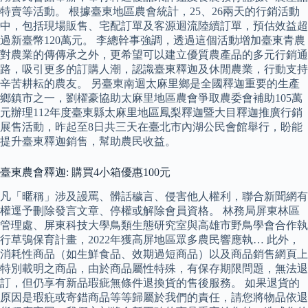
特賣等活動。 根據臺東地區農會統計，25、26兩天的行銷活動
中，包括現場販售、宅配訂單及客源迴流陸續訂單，預估效益超
過新臺幣120萬元。 李總幹事強調，透過這個活動增加臺東青農
對農業的傳傳承之外，更希望可以建立優質農產品的多元行銷通
路，吸引更多的訂購人潮，認識臺東釋迦及休閒農業，行動支持
辛苦耕耘的農友。 另臺東南迴太麻里鄉是全國釋迦重要的生產
鄉鎮市之一，劉櫂豪協助太麻里地區農會爭取農委會補助105萬
元辦理112年度臺東縣太麻里地區鳳梨釋迦暨大目釋迦推廣行銷
展售活動，昨起至8日共三天在臺北市內湖公民會館舉行，盼能
提升臺東釋迦銷售，幫助農民收益。
臺東農會釋迦: 購買4小箱優惠100元
凡「暱稱」涉及謾罵、髒話穢言、侵害他人權利，聯合新聞網有
權逕予刪除發言文章、停權或解除會員資格。 林務局屏東林區
管理處、屏東科技大學鳥類生態研究室與高雄市野鳥學會合作執
行草鴞保育計畫，2022年獲高屏地區眾多農民響應執… 此外，
消耗性商品（如生鮮食品、效期過短商品）以及商品銷售網頁上
特別載明之商品，由於商品屬性特殊，有保存期限問題，無法退
訂，但仍享有新品瑕疵無條件退換貨的售後服務。 如果退貨的
原因是瑕疪或寄錯商品等等歸屬於我們的責任，請您將物品依退