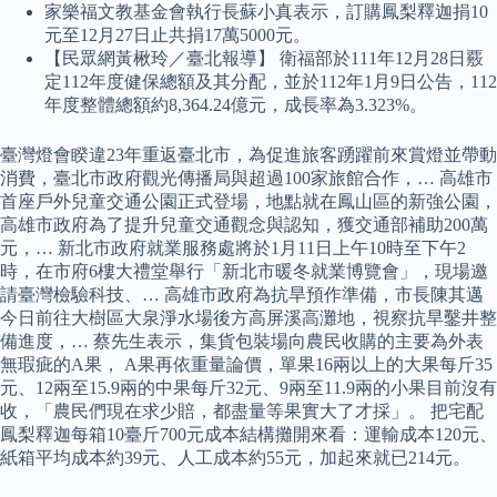
家樂福文教基金會執行長蘇小真表示，訂購鳳梨釋迦捐10
元至12月27日止共捐17萬5000元。
【民眾網黃楸玲／臺北報導】 衛福部於111年12月28日覈
定112年度健保總額及其分配，並於112年1月9日公告，112
年度整體總額約8,364.24億元，成長率為3.323%。
臺灣燈會睽違23年重返臺北市，為促進旅客踴躍前來賞燈並帶動
消費，臺北市政府觀光傳播局與超過100家旅館合作，… 高雄市
首座戶外兒童交通公園正式登場，地點就在鳳山區的新強公園，
高雄市政府為了提升兒童交通觀念與認知，獲交通部補助200萬
元，… 新北市政府就業服務處將於1月11日上午10時至下午2
時，在市府6樓大禮堂舉行「新北市暖冬就業博覽會」，現場邀
請臺灣檢驗科技、… 高雄市政府為抗旱預作準備，市長陳其邁
今日前往大樹區大泉淨水場後方高屏溪高灘地，視察抗旱鑿井整
備進度，… 蔡先生表示，集貨包裝場向農民收購的主要為外表
無瑕疵的A果， A果再依重量論價，單果16兩以上的大果每斤35
元、12兩至15.9兩的中果每斤32元、9兩至11.9兩的小果目前沒有
收，「農民們現在求少賠，都盡量等果實大了才採」。 把宅配
鳳梨釋迦每箱10臺斤700元成本結構攤開來看：運輸成本120元、
紙箱平均成本約39元、人工成本約55元，加起來就已214元。