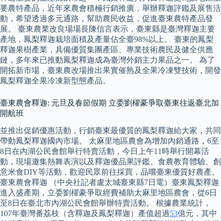
要農特產品，近年來農會積極行銷推廣，舉辦釋迦評鑑及展售活
動，希望透過多元通路，幫助農民收益，促進臺東農特產品發
展。 臺東農業改良場場長陳信言表示，臺東縣是臺灣釋迦主要
產地，鳳梨釋迦栽培面積及產量佔全臺98%以上。 臺東的鳳梨
釋迦果樹產業，具備優質集團產區、專業技術農民及健全供應
鏈，多年來已推動鳳梨釋迦成為臺灣外銷主力果品之一。 為了
開拓新市場，臺東農改場推出果實催熟及全果冷凍雙技術，開發
鳳梨釋迦全果冷凍新型態產品。
臺東農會釋迦: 元旦及春節假期 立委劉櫂豪爭取臺東往返臺北加
開航班
並推出促銷優惠活動，行銷臺東最優質的鳳梨釋迦給大家，共同
帶動鳳梨釋迦國內市場。 太麻里地區農會為增加內銷通路，6至
8日在內湖公民會館舉行特賣活動，今日上午11時舉行開幕活
動，現場邀集熱舞表演以及釋迦優品果評鑑、食農教育體驗、創
意米食DIY等活動，歡迎民眾前往採買，品嚐臺東優質好農產。
臺東農會釋迦 （中央社記者盧太城臺東縣7日電）臺東鳳梨釋迦
進入盛產期，立委劉櫂豪爭取經費補助太麻里地區農會，從6日
至8日在臺北市內湖公民會館舉辦特賣活動。 根據農業統計，
107年臺灣番荔枝（含釋迦及鳳梨釋迦）產值超過
53
億元，其中