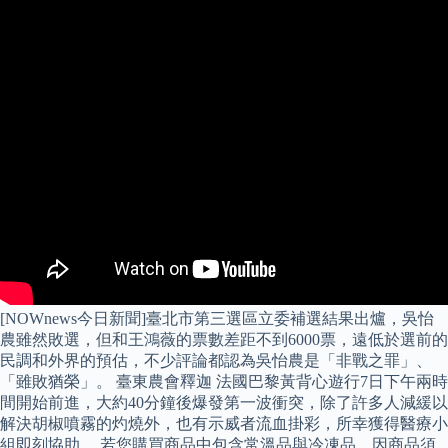
[NOWnews今日新聞]臺北市第三選區立委補選結果出爐，吳怡
農雖然敗選，但和王鴻薇的票數差距不到6000票，遠低於選前的
民調和外界的預估，不少評論都認為吳怡農是「非戰之罪」、
「雖敗猶榮」。 臺東農會釋迦 法國巴黎黃背心遊行7日下午兩時
間開始前進，大約40分鐘後爆發第一波衝突，除了許多人減緩以
解決胡椒噴霧的灼燒外，也有示威者流血掛彩，所幸獲得醫療小
組即刻協助。 若您購買商品中包含常溫品與冷凍品，因商品須