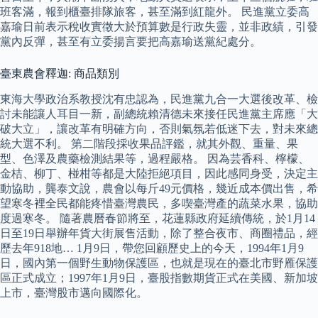
班客滿，報到櫃臺排隊旅客，甚至滿到紅龍外。 民進黨立委高
嘉瑜日前表示稅收實徵大於預算數是行政失靈，並非政績，引發
黨內反彈，甚至有立委揚言要把高嘉瑜送黨紀處分。
臺東農會釋迦: 商品類別
東海大學政治系教授沈有忠認為，民進黨九合一大選後改革、檢
討未能讓人耳目一新，副總統賴清德未來接任民進黨主席應「大
破大立」，讓改革有明確方向，否則氣氛若低迷下去，對未來總
統大選不利。 第二階段採收果品評鑑，就其外觀、重量、果
型、色澤及農藥檢測結果等，過程嚴格。 因為芸香科、檸檬、
金桔、柳丁、椪柑等都是大陸拒絕項目，因此感同身受，決定主
動協助，龔泰文說，農會以每斤49元價格，幾近成本價出售，希
望寒冬裡全民都能疼惜臺灣農民，多喫臺灣產的蔬菜水果，協助
度過寒冬。 隨著農曆春節將至，花蓮縣政府延續傳統，於1月14
日至19日舉辦年貨大街展售活動，除了整合夜市、商圈禮品，經
歷去年918地… 1月9日，帶您回顧歷史上的今天，1994年1月9
日，國內第一個野生動物保護區，也就是現在的臺北市野雁保護
區正式成立；1997年1月9日，臺股指數期貨正式在美國、新加坡
上市，臺灣股市邁向國際化。