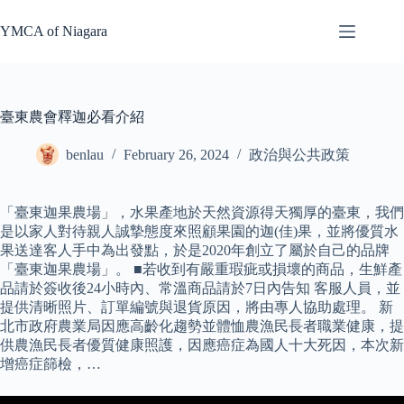
Skip
to
YMCA of Niagara
content
臺東農會釋迦必看介紹
benlau
February 26, 2024
政治與公共政策
「臺東迦果農場」，水果產地於天然資源得天獨厚的臺東，我們
是以家人對待親人誠摯態度來照顧果園的迦(佳)果，並將優質水
果送達客人手中為出發點，於是2020年創立了屬於自己的品牌
「臺東迦果農場」。 ■若收到有嚴重瑕疵或損壞的商品，生鮮產
品請於簽收後24小時內、常溫商品請於7日內告知 客服人員，並
提供清晰照片、訂單編號與退貨原因，將由專人協助處理。 新
北市政府農業局因應高齡化趨勢並體恤農漁民長者職業健康，提
供農漁民長者優質健康照護，因應癌症為國人十大死因，本次新
增癌症篩檢，…