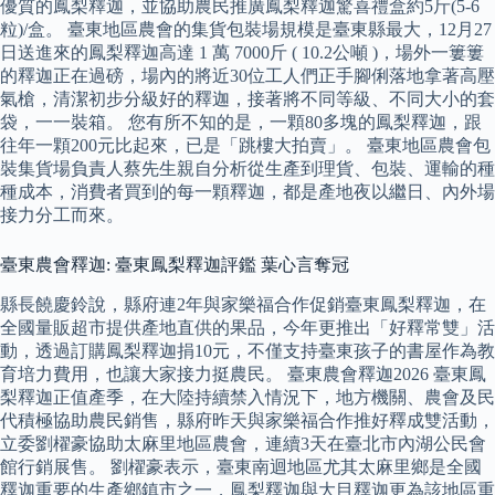
優質的鳳梨釋迦，並協助農民推廣鳳梨釋迦驚喜禮盒約5斤(5-6
粒)/盒。 臺東地區農會的集貨包裝場規模是臺東縣最大，12月27
日送進來的鳳梨釋迦高達 1 萬 7000斤 ( 10.2公噸 )，場外一簍簍
的釋迦正在過磅，場內的將近30位工人們正手腳俐落地拿著高壓
氣槍，清潔初步分級好的釋迦，接著將不同等級、不同大小的套
袋，一一裝箱。 您有所不知的是，一顆80多塊的鳳梨釋迦，跟
往年一顆200元比起來，已是「跳樓大拍賣」。 臺東地區農會包
裝集貨場負責人蔡先生親自分析從生產到理貨、包裝、運輸的種
種成本，消費者買到的每一顆釋迦，都是產地夜以繼日、內外場
接力分工而來。
臺東農會釋迦: 臺東鳳梨釋迦評鑑 葉心言奪冠
縣長饒慶鈴說，縣府連2年與家樂福合作促銷臺東鳳梨釋迦，在
全國量販超市提供產地直供的果品，今年更推出「好釋常雙」活
動，透過訂購鳳梨釋迦捐10元，不僅支持臺東孩子的書屋作為教
育培力費用，也讓大家接力挺農民。 臺東農會釋迦2026 臺東鳳
梨釋迦正值產季，在大陸持續禁入情況下，地方機關、農會及民
代積極協助農民銷售，縣府昨天與家樂福合作推好釋成雙活動，
立委劉櫂豪協助太麻里地區農會，連續3天在臺北市內湖公民會
館行銷展售。 劉櫂豪表示，臺東南迴地區尤其太麻里鄉是全國
釋迦重要的生產鄉鎮市之一，鳳梨釋迦與大目釋迦更為該地區重