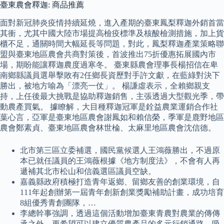
臺東農會釋迦: 商品推薦
面對新冠肺炎疫情持續延燒，進入產期的臺東鳳梨釋迦外銷首當
其衝，尤其中國大陸市場提高檢疫標準及核酸檢測措施，加上貨
櫃不足，通關時間大幅延長等問題，對此，鳳梨釋迦產業策略聯
盟與臺東地區農會共商對策後，首波推出75折優惠拓展國內市
場，期盼能讓釋迦農度過寒冬。 臺東縣農會理事長楊招信在卑
南鄉縣議員選舉擊敗有2任鄉長資歷對手許文獻，在藍綠對決下
勝出，被地方喻為「漂亮一仗」。 楊謙虛表示，全賴鄉親支
持，上任後最大挑戰是協助釋迦銷售，主張透過大型觀光季，帶
動農產買氣。 據瞭解，大目種釋迦冠軍是銓益農業運銷合作社
葉心言，亞軍是臺東地區農會謝鳳如和賴信榮，季軍是鹿野地區
農會鄭素貞、臺東地區農會林世棆、太麻里地區農會沈信德。
北市第三區立委補選，國民黨候選人王鴻薇勝出，不過原
本已就任議員的王鴻薇根據《地方制度法》，不會有人再
遞補其北市松山和信義選區議員空缺。
嘉義縣政府積極打造青年返鄉、留鄉友善的創業環境，自
111年起創辦第一屆青年創新創業獎勵補助計畫，成功培育
8組優秀青創團隊，…
李總幹事強調，透過這個活動增加臺東青農對農業的傳傳
承之外，更希望可以建立優質農產品的多元行銷通路，吸