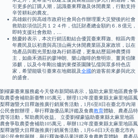
引更多的訂購人潮，認識臺東釋迦及休閒農業，行動支持
辛苦耕耘的農友。
高雄銀行與高雄市政府社會局合作辦理重大災變後的社會
救助款項信託共１２４件，信託財產總金額約６.８億元，
即時支援社會救助，…
饒慶鈴表示，本次行銷活動結合優質臺東釋迦、轄區內青
年農民及以初鹿與高頂山兩大休閒農業區及家政班，以在
地產品與觀光景點做為行銷基礎，更集結歷屆神農獎得
主，如曲禾酒莊的廖坤朗、樂山咖啡的詹明崇、薑黃伯陳
添麒，以及今年剛出爐的東傑茶園陳弘儒與眾多特色店
家，希望能吸引臺東在地鄉親及
全國
的遊客前來參與此次
的盛會。
劉櫂豪臺東服務處今天發布新聞稿表示，協助太麻里地區農會爭
取農委會補助新臺幣105萬元，辦理112年度臺東縣太麻里地區鳳
梨釋迦暨大目釋迦推廣行銷展售活動，1月6至8日在臺北市內湖
公民會館辦理，舉行釋迦優品果評鑑及食農
教育
體驗、農產品特
賣等活動，幫助農民收益。 立委劉櫂豪協助臺東縣太麻里地區
農會爭取農委會補助105萬元，舉辦112年度臺東縣太麻里地區鳳
梨釋迦暨大目釋迦推廣行銷展售活動，1月6-8日3天在臺北市內
湖公民會館舉辦，舉行釋迦優品果評鑑及食農教育體驗、農產品