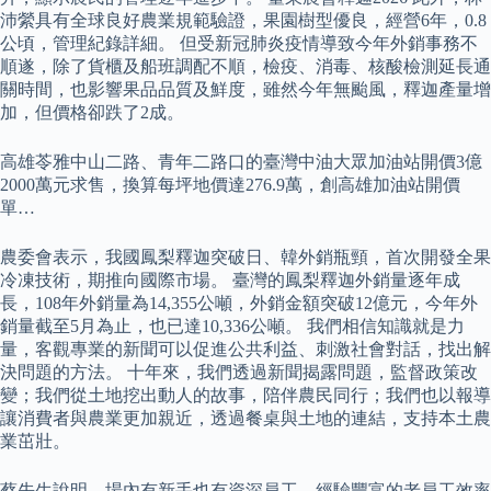
沛縈具有全球良好農業規範驗證，果園樹型優良，經營6年，0.8
公頃，管理紀錄詳細。 但受新冠肺炎疫情導致今年外銷事務不
順遂，除了貨櫃及船班調配不順，檢疫、消毒、核酸檢測延長通
關時間，也影響果品品質及鮮度，雖然今年無颱風，釋迦產量增
加，但價格卻跌了2成。
高雄苓雅中山二路、青年二路口的臺灣中油大眾加油站開價3億
2000萬元求售，換算每坪地價達276.9萬，創高雄加油站開價
單…
農委會表示，我國鳳梨釋迦突破日、韓外銷瓶頸，首次開發全果
冷凍技術，期推向國際市場。 臺灣的鳳梨釋迦外銷量逐年成
長，108年外銷量為14,355公噸，外銷金額突破12億元，今年外
銷量截至5月為止，也已達10,336公噸。 我們相信知識就是力
量，客觀專業的新聞可以促進公共利益、刺激社會對話，找出解
決問題的方法。 十年來，我們透過新聞揭露問題，監督政策改
變；我們從土地挖出動人的故事，陪伴農民同行；我們也以報導
讓消費者與農業更加親近，透過餐桌與土地的連結，支持本土農
業茁壯。
蔡先生說明，場內有新手也有資深員工，經驗豐富的老員工效率