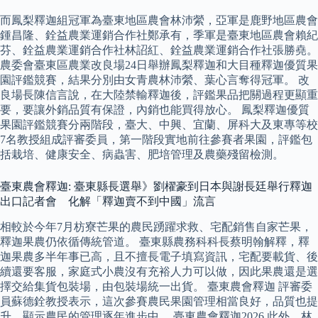
而鳳梨釋迦組冠軍為臺東地區農會林沛縈，亞軍是鹿野地區農會
鍾昌隆、銓益農業運銷合作社鄭承有，季軍是臺東地區農會賴紀
芬、銓益農業運銷合作社林詔紅、銓益農業運銷合作社張勝堯。
農委會臺東區農業改良場24日舉辦鳳梨釋迦和大目種釋迦優質果
園評鑑競賽，結果分別由女青農林沛縈、葉心言奪得冠軍。 改
良場長陳信言說，在大陸禁輸釋迦後，評鑑果品把關過程更顯重
要，要讓外銷品質有保證，內銷也能買得放心。 鳳梨釋迦優質
果園評鑑競賽分兩階段，臺大、中興、宜蘭、屏科大及東專等校
7名教授組成評審委員，第一階段實地前往參賽者果園，評鑑包
括栽培、健康安全、病蟲害、肥培管理及農藥殘留檢測。
臺東農會釋迦: 臺東縣長選舉》劉櫂豪到日本與謝長廷舉行釋迦
出口記者會 化解「釋迦賣不到中國」流言
相較於今年7月枋寮芒果的農民踴躍求救、宅配銷售自家芒果，
釋迦果農仍依循傳統管道。 臺東縣農務科科長蔡明翰解釋，釋
迦果農多半年事已高，且不擅長電子填寫資訊，宅配要載貨、後
續還要客服，家庭式小農沒有充裕人力可以做，因此果農還是選
擇交給集貨包裝場，由包裝場統一出貨。 臺東農會釋迦 評審委
員蘇德銓教授表示，這次參賽農民果園管理相當良好，品質也提
升，顯示農民的管理逐年進步中。 臺東農會釋迦2026 此外，林