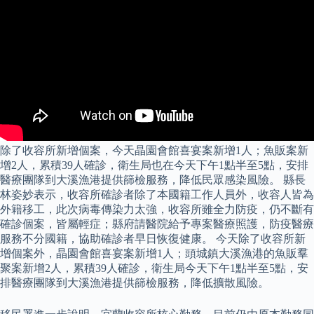
除了收容所新增個案，今天晶園會館喜宴案新增1人；魚販案新
增2人，累積39人確診，衛生局也在今天下午1點半至5點，安排
醫療團隊到大溪漁港提供篩檢服務，降低民眾感染風險。 縣長
林姿妙表示，收容所確診者除了本國籍工作人員外，收容人皆為
外籍移工，此次病毒傳染力太強，收容所雖全力防疫，仍不斷有
確診個案，皆屬輕症；縣府請醫院給予專案醫療照護，防疫醫療
服務不分國籍，協助確診者早日恢復健康。 今天除了收容所新
增個案外，晶園會館喜宴案新增1人；頭城鎮大溪漁港的魚販羣
聚案新增2人，累積39人確診，衛生局今天下午1點半至5點，安
排醫療團隊到大溪漁港提供篩檢服務，降低擴散風險。