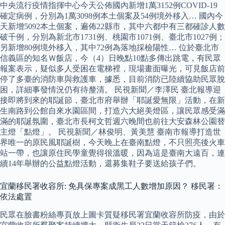
中央流行疫情指揮中心今天公佈國內新增1萬3152例COVID-19
確定病例，分別為1萬3098例本土個案及54例境外移入… 國內今
天新增5092本土個案，遍佈22縣市，其中六都中有三都確診人數
破千例，分別為新北市1731例、桃園市1071例、臺北市1027例；
另新增80例境外移入，其中72例為落地採檢陽性… 位於臺北市
信義區的知名Ｗ飯店，今（4）日晚點10點多傳出跳電，有民眾
報案表示，疑似多人受困在電梯裡，現場畫面曝光，可見飯店前
停了多臺的消防車與救護車，據悉，目前消防已陸續協助民眾脫
困，詳細事發情況仍有待釐清。 民視新聞／李澤民 臺北報導迎
接即將到來的耶誕節，臺北市府舉辦「耶誕愛無限」活動，在新
生南路到公館自來水園區間，打造六大絕美燈區，讓民眾感受滿
滿的耶誕氛圍，臺北市長柯文哲週六晚間也前往大安森林公園替
主燈「點燈」。 民視新聞／林俊明、黃美慧 臺南市報導打造世
界唯一的原民風耶誕樹，今天晚上在臺南點燈，不只照亮後火車
站一帶，也讓原住民學童覺得很溫暖，因為這是臺南大遠百，連
續14年舉辦的公益點燈活動，還募集鞋子要送給孩子們。
宜蘭移民署收容所: 免具保專案成黑工人數增加原因？ 移民署：
依法處置
民眾在臉書粉絲專頁放上圖卡質疑移民署宜蘭收容所防疫，由於