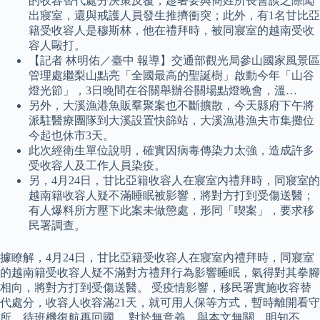
的收容替代處分決策反覆，趁著要與簡姓所長會談之際闖
出寢室，還與戒護人員發生推擠衝突；此外，有1名甘比亞
籍受收容人是穆斯林，他在禮拜時，被同寢室的越南受收
容人毆打。
【記者 林明佑／臺中 報導】交通部觀光局參山國家風景區
管理處繼梨山點亮「全國最高的聖誕樹」啟動今年「山谷
燈光節」，3日晚間在谷關舉辦谷關場點燈晚會，溫…
另外，大溪漁港魚販羣聚案也不斷擴散，今天縣府下午將
派駐醫療團隊到大溪設置快篩站，大溪漁港漁夫市集攤位
今起也休市3天。
此次經衛生單位說明，確實因病毒傳染力太強，造成許多
受收容人及工作人員染疫。
另，4月24日，甘比亞籍收容人在寢室內禮拜時，同寢室的
越南籍收容人疑不滿睡眠被影響，將對方打到受傷送醫；
有人爆料所方壓下此案未做懲處，形同「喫案」，要求移
民署調查。
據瞭解，4月24日，甘比亞籍受收容人在寢室內禮拜時，同寢室
的越南籍受收容人疑不滿對方禮拜行為影響睡眠，氣得對其拳腳
相向，將對方打到受傷送醫。 受疫情影響，移民署實施收容替
代處分，收容人收容滿21天，就可用人保等方式，暫時離開看守
所，待班機復航再回國。 對於無意義、與本文無關、明知不