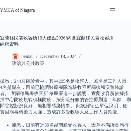
Skip
to
YMCA of Niagara
content
宜蘭移民署收容所10大優點2026!內含宜蘭移民署收容所
絕密資料
benlau
December 18, 2024
政治與公共政策
據悉，244名確診者中，其中205名是收容人、35名是工作人員、
4名是親友，目前已協調醫療團隊進駐收容所篩檢和安置確診
者。 宜蘭移民署收容所 移民署進一步說明，宜蘭收容所依據指
揮中心防疫規範積極防疫，按分流分艙的管控原則達二年餘，期
間管控狀況良好，無相關感染情事。 此次經衛生單位說明，確
實因病毒傳染力太強，造成許多受收容人及工作人員染疫。
據悉，日前有近30名越南籍受收容人，因為不滿所長施行