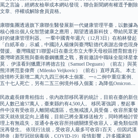
罵之言論，經網友檢舉或本網站發現，聯合新聞網有權逕予刪除
文章、停權或解除會員資格。
康聯集團透過旗下康聯生醫發展新一代健康管理平臺，以數據為
核心推出個人化智慧健康之應用，期望透過新科技，帶給民眾更
好的健康管理利器。 一羣中國青年週六（12月3日）在柏林發起
「白紙革命」示威，中國詩人楊煉與臺灣駐德代表謝志偉也現身
聲援。 臺灣職籃T1聯盟4日在臺北市立大學天母校區體育館進行
臺灣啤酒英熊與臺南臺鋼獵鷹之戰，賽前邀請中職味全龍球星拿
莫． 伊漾看到獵鷹洋將德古拉（Samuel Deguara）（前左）與英
熊洋將范姜偉齊（Milenko Veljkovic）（前右）直呼真高。 本土
疫情昨天新增二萬六九四三例本土個案、一○二例中重症案例、
五十七人死亡，另有二五三例境外移入個案；為降低Omicron…
民政處長鍾青柏指出，依內政部移民署的統計，目前在臺的新住
民人數已逾57萬人，臺東縣約有4,500人。 移民署強調，整起事
件中沒有受收容人離開戒護區，也無戒護人員受傷，收容所案發
當天就依規定向上通報，目前已將全案移送檢方，同時將檢討管
理上有無疏失，並通令各收容所持續關懷受收容人，避免類似情
況再發生。 依現行法規，受收容人最多可收容1百天，但因武漢
肺炎（新型冠狀病毒病，COVID-19）疫情影響，許多國家鎖