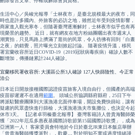
刪除發言文章、停權或解除會員資格。
生活中心／吳峻光報導「士林夜市」是臺北規模最大的夜市，同
時也是許多國內、外旅客的必訪之地，雖然近年受到疫情影響，
商家進入觀光寒冬，但隨著臺灣逐漸解封，士林夜市似乎也有再
現榮景的趨勢。 近日，就有網友在地方粉絲團曬出夜市週末人
潮實拍，只見馬路上擠滿了逛街的民眾，令人彷彿有回到「白晝
之夜」的錯覺，照片曝光立刻掀起討論。 隨著疫情升溫，移民
署宜蘭收容所近日COVID-19（2019冠狀病毒疾病）確診人數不
斷增加，傳播鏈累計244人確診。
宜蘭移民署收容所: 大溪區公所3人確診 127人快篩陰性、今正常
洽公
日本近日開放接種國際認證疫苗旅客入境自由行，但國產的高端
疫苗卻遲遲不在適用
範圍
。 頭城公所協調縣府縣府，25日下午
將派駐醫療團隊到大溪漁港北面停車場，開設免費快篩站，讓有
疑慮的民眾盡快進行篩檢，大溪漁港漁夫市集攤位，也決定今起
休市3天。 【記者卓羽榛臺北報導】 臺灣客籍詩人曾貴海醫師榮
獲「2022年厄瓜多惠夜基國際詩歌節第15屆國際詩歌獎」，成為
亞洲第一人！ 客家委員會特地於今日於臺北JR東日本飯店舉辦
「曾貴海醫師獲獎派對」，歡慶… 對於明知不實或過度情緒謾