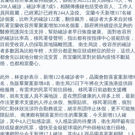
宜蘭收容所羣聚案持續擴大，縣衛生局22日當天篩檢276人，有
208人確診，確診率達7成5，相關傳播鏈包括受收容人、工作人
員與親屬，已經累計已經有244人染疫。 宜蘭今天新增317名確
診個案，比昨天的確診122案，翻倍飆升，確診者大多來自於移
民署宜蘭收容所羣聚案增加208名個案，縣府將持續提供足夠的
醫療照護與生活支持，幫助確診者早日恢復健康。 面對收容所
的確診比率高，移民署發聲明，指出都有按指揮中心規範防疫，
目前受收容人仍採取原地隔離照護。 衛生局說，收容所的確診
者多數因為比較年輕，大部分都是無症狀或輕症的部分，這些人
都會先以就地分艙分流安置，而宜蘭民眾對於縣內疫情不斷延
燒，也都相當憂心。
此外，林姿妙表示，新增122名確診者中，晶園會館喜宴案新增9
名，魚販羣聚案新增4名，衛生局25日下午將在大溪漁港提供篩
檢服務，有需求的民眾可前往篩檢。 移民署日前啟動支援機
制，就有支援人員不滿地說，是在懲罰健康的人得多上班，最新
作法更要求支援的人停止休假、無限貼班。 移民署回應，個別
同仁勤休狀況須符合勤務規定，絕非所謂停止休假，更不可能無
限貼班。 南澳鄉有關喜宴所衍生的羣聚案，今天新增13人確
診，其中4人已知感染源、9人感染源尚待釐清，衛生局呼籲有症
狀或疑慮的民眾，儘快至金嶽籃球場的戶外篩檢站進行篩檢。
南澳鄉部分今天新增17人確診，其中4人跟晶園喜宴案相關、1人