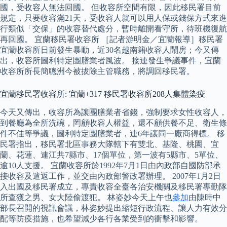
國，受收容人無法回國。 但收容所空間有限，因此移民署目前
規定，只要收容滿21天，受收容人就可以用人保或錢保方式來進
行類似「交保」的收容替代處分，暫時離開看守所，待班機復航
再回國。 宜蘭移民署收容所 ［記者游明金／宜蘭報導］移民署
宜蘭收容所日前發生暴動，近30名越南籍收容人鬧房；今又傳
出，收容所圖利特定團膳業者風波。 接連發生爭議事件，宜蘭
收容所所長簡聰洲今被拔除主管職務，將調回移民署。
宜蘭移民署收容所: 宜蘭+317 移民署收容所208人集體染疫
今天又傳出，收容所為讓團膳業者省錢，強制要求女性收容人，
到餐廳為全所洗碗，罔顧收容人權益，還不顧供餐不足、衛生條
件不佳等爭議，圖利特定團膳業者，連6年讓同一廠商得標。 移
民署指出，移民署北區事務大隊轄下有雙北、基隆、桃園、宜
蘭、花蓮、連江共7縣市、17個單位，第一波有5縣市、5單位、
逾10人支援。 宜蘭收容所於1992年7月1日由內政部自國防部承
接收容及遣返工作，並交由內政部警政署辦理。 2007年1月2日
入出國及移民署成立，專責收容全臺各治安機關及移民署專勤隊
所查獲之男、女大陸偷渡犯。 林姿妙今天上午也
參加
由陳時中
部長召開的視訊會議，林姿妙提出縮短行政流程、讓人力有效分
配等防疫措施，也希望減少各行各業受到的衝擊和影響。