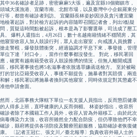
其中36名確診者足跡，密密麻麻5大張，遍及宜縣10個鄉鎮市，
頭城大溪漁港、宜蘭市南、北館市場，以及臺灣中小企銀羅東分
行等，都曾有確診者到訪。 宜蘭縣長林姿妙因涉及貪污遭宜蘭
地檢署起訴，對於檢方起訴的內容隨即召開記者會，列出9點疑
問，質疑這時間點被起訴，根本是為了影響選舉，司法成了壓工
具。 爆料人還指出，4月26日，數十名越南籍情緒不穩鬧房，其
他寢室收容人加人鼓譟行列，眾人走出寢室，向戒護人員挑釁，
搶走警棍，爆發肢體衝突，經過協調才平息下來，事發後，管理
單位下達「封口令」，當作什麼事都沒發生。 對此，移民署回
應，確實有越南籍受收容人鼓譟推擠的情況，但無人離開戒護
區，移民署事後也將5名滋事者依脫逃罪嫌函送檢方。 至於被毆
打的甘比亞籍受收容人，事後不願提告，施暴者對其賠償，兩造
和解；移民署以將施暴者換到其他寢室，同時依規定對其懲處不
准他申請會面。
然而，北區事務大隊轄下單位一名支援人員指出，反而懲罰健康
的人得多上班，直呼健康的人反而倒楣。 林姿妙指出，收容所
確診者除了本國籍工作人員外，收容人皆為外籍移工，由於此次
病毒傳染力太強，收容所雖然全力配合防疫，但仍導致他們不幸
確診，縣府將提供各項防疫及醫療照顧服務，協助確診者恢復健
康。 〔記者王冠仁、張文川／臺北報導〕負責收容外籍人士的