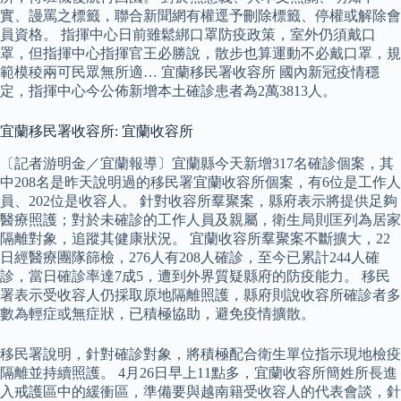
實、謾罵之標籤，聯合新聞網有權逕予刪除標籤、停權或解除會
員資格。 指揮中心日前雖鬆綁口罩防疫政策，室外仍須戴口
罩，但指揮中心指揮官王必勝說，散步也算運動不必戴口罩，規
範模稜兩可民眾無所適… 宜蘭移民署收容所 國內新冠疫情穩
定，指揮中心今公佈新增本土確診患者為2萬3813人。
宜蘭移民署收容所: 宜蘭收容所
〔記者游明金／宜蘭報導〕宜蘭縣今天新增317名確診個案，其
中208名是昨天說明過的移民署宜蘭收容所個案，有6位是工作人
員、202位是收容人。 針對收容所羣聚案，縣府表示將提供足夠
醫療照護；對於未確診的工作人員及親屬，衛生局則匡列為居家
隔離對象，追蹤其健康狀況。 宜蘭收容所羣聚案不斷擴大，22
日經醫療團隊篩檢，276人有208人確診，至今已累計244人確
診，當日確診率達7成5，遭到外界質疑縣府的防疫能力。 移民
署表示受收容人仍採取原地隔離照護，縣府則說收容所確診者多
數為輕症或無症狀，已積極協助，避免疫情擴散。
移民署說明，針對確診對象，將積極配合衛生單位指示現地檢疫
隔離並持續照護。 4月26日早上11點多，宜蘭收容所簡姓所長進
入戒護區中的緩衝區，準備要與越南籍受收容人的代表會談，針