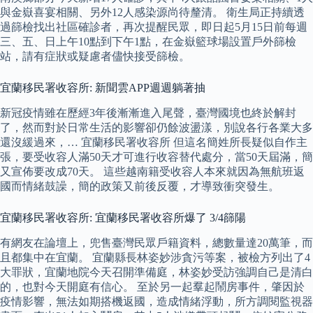
與金嶽喜宴相關、另外12人感染源尚待釐清。 衛生局正持續透
過篩檢找出社區確診者，再次提醒民眾，即日起5月15日前每週
三、五、日上午10點到下午1點，在金嶽籃球場設置戶外篩檢
站，請有症狀或疑慮者儘快接受篩檢。
宜蘭移民署收容所: 新聞雲APP週週躺著抽
新冠疫情雖在歷經3年後漸漸進入尾聲，臺灣國境也終於解封
了，然而對於日常生活的影響卻仍餘波盪漾，別說各行各業大多
還沒緩過來，… 宜蘭移民署收容所 但這名簡姓所長疑似自作主
張，要受收容人滿50天才可進行收容替代處分，當50天屆滿，簡
又宣佈要改成70天。 這些越南籍受收容人本來就因為無航班返
國而情緒鼓譟，簡的政策又前後反覆，才導致衝突發生。
宜蘭移民署收容所: 宜蘭移民署收容所爆了 3/4篩陽
有網友在論壇上，兜售臺灣民眾戶籍資料，總數量達20萬筆，而
且都集中在宜蘭。 宜蘭縣長林姿妙涉貪污等案，被檢方列出了4
大罪狀，宜蘭地院今天召開準備庭，林姿妙受訪強調自己是清白
的，也對今天開庭有信心。 至於另一起羣起鬧房事件，肇因於
疫情影響，無法如期搭機返國，造成情緒浮動，所方調閱監視器