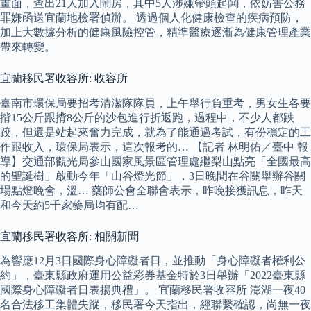
畫面，查出21人加入鬧房，其中5人涉嫌帶頭起鬨，依妨害公務
罪嫌函送宜蘭地檢署偵辦。 透過個人化健康檢查的疾病預防，
加上大數據分析的健康風險控管，精準醫療逐漸為健康管理產業
帶來轉變。
宜蘭移民署收容所: 收容所
臺南市環保局要招考清潔隊隊員，上午舉行負重考，男女生各要
揹15公斤跟揹8公斤的沙包進行折返跑，過程中，不少人都跌
跤，但還是站起來奮力完成，就為了能通過考試，有份穩定的工
作跟收入，環保局表示，這次報考的… 【記者 林明佑／臺中 報
導】交通部觀光局參山國家風景區管理處繼梨山點亮「全國最高
的聖誕樹」啟動今年「山谷燈光節」，3日晚間在谷關舉辦谷關
場點燈晚會，溫… 藥師公會全聯會表示，昨晚接獲訊息，昨天
和今天約5千家藥局均有配…
宜蘭移民署收容所: 相關新聞
為響應12月3日國際身心障礙者日，並推動「身心障礙者權利公
約」，臺東縣政府運用公益彩券基金特於3日舉辦「2022臺東縣
國際身心障礙者日表揚典禮」。 宜蘭移民署收容所 澎湖一夜40
名合法移工集體失蹤，移民署今天指出，經聯繫確認，尚無一夜