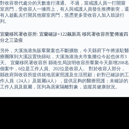
對收容替代處分的天數進行溝通。 不過，當戒護人員一打開寢
室房門，受收容人一擁而上，有人與戒護人員發生推擠衝突，還
有人趁亂去打開其他寢室房門，慫恿更多受收容人加入鼓譟行
列。
宜蘭移民署收容所: 宜蘭確診+122飆新高 移民署收容所驚傳逾四
分之三染疫
另外，大溪漁港魚販羣聚案也不斷擴散，今天縣府下午將派駐醫
療團隊到大溪設置快篩站，大溪漁港漁夫市集攤位今起也休市3
天。 宜蘭移民署收容所 縣衛生局說明收容所羣聚今天新增208名
個案中，6位是工作人員、202位是收容人。 對於收容人部分，
縣政府與收容所提供就地居家照護及生活照顧；針對已確診的工
作人員（24人）及親屬(4人），提供足夠的醫療照護；未確診的
工作人員及親屬，匡列為居家隔離對象，追蹤其健康狀況。