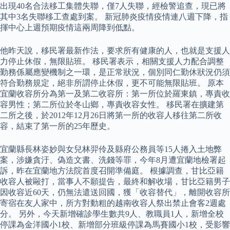
出現40名合法移工集體失聯，僅7人失聯，經檢警追查，現已將
其中3名失聯移工查處到案。 新冠肺炎疫情疫情連八週下降，指
揮中心上週預期疫情這兩周降到低點。
他昨天說，移民署最新作法，要求所有健康的人，也就是支援人
力停止休假，無限貼班。 移民署表示，相關支援人力配合調整
勤務係屬應變機制之一環，是正常狀況，個別同仁勤休狀況仍須
符合勤務規定，絕非所謂停止休假，更不可能無限貼班。 原本
宜蘭收容所分為第一及第二收容所：第一所位於羅東鎮，專責收
容男性；第二所位於冬山鄉，專責收容女性。 移民署在擴建第
二所之後，於2012年12月26日將第一所的收容人移往第二所收
容，結束了第一所的25年歷史。
宜蘭縣長林姿妙與女兒林羿伶及縣府公務員等15人捲入土地弊
案，涉嫌貪汙、偽造文書、洗錢等罪，今年8月遭宜蘭地檢署起
訴，昨在宜蘭地方法院首度召開準備庭。 根據調查，甘比亞籍
收容人被毆打，當事人不願提告，最終和解收場，甘比亞籍男子
因收容近60天，仍無法遣送回國，獲「收容替代」，離開收容所
寄宿在友人家中，所方對動粗的越南收容人祭出禁止會客2週處
分。 另外，今天新增確診學生數共9人、教職員1人，新增全校
停課為金洋國小1校、新增部分班級停課為馬賽國小1校，受影響