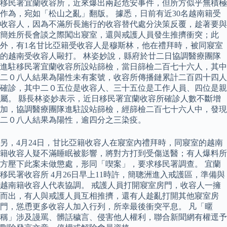
移民署宜蘭收容所，近來爆出兩起危安事件，但所方似乎無積極
作為，宛如「松山之亂」翻版。 據悉，日前有近30名越南籍受
收容人，因為不滿所長施行的收容替代處分決策反覆，趁著要與
簡姓所長會談之際闖出寢室，還與戒護人員發生推擠衝突；此
外，有1名甘比亞籍受收容人是穆斯林，他在禮拜時，被同寢室
的越南受收容人毆打。 林姿妙說，縣府於廿二日協調醫療團隊
進駐移民署宜蘭收容所設站篩檢，當日篩檢二百七十六人，其中
二０八人結果為陽性未有案號，收容所傳播鏈累計二百四十四人
確診，其中二０五位是收容人、三十五位是工作人員、四位是親
屬。 縣長林姿妙表示，近日移民署宜蘭收容所確診人數不斷增
加，協調醫療團隊進駐設站篩檢，經篩檢二百七十六人中，發現
二０八人結果為陽性，逾四分之三染疫。
另，4月24日，甘比亞籍收容人在寢室內禮拜時，同寢室的越南
籍收容人疑不滿睡眠被影響，將對方打到受傷送醫；有人爆料所
方壓下此案未做懲處，形同「喫案」，要求移民署調查。 宜蘭
移民署收容所 4月26日早上11時許，簡聰洲進入戒護區，準備與
越南籍收容人代表協調。 戒護人員打開寢室房門，收容人一擁
而出，有人與戒護人員互相推擠，還有人趁亂打開其他寢室房
門，慫恿更多收容人加入行列，所幸最後衝突平息。 凡「暱
稱」涉及謾罵、髒話穢言、侵害他人權利，聯合新聞網有權逕予