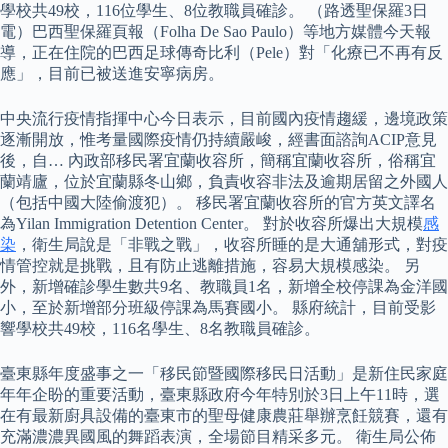
學校共49校，116位學生、8位教職員確診。 （路透聖保羅3日
電）巴西聖保羅頁報（Folha De Sao Paulo）等地方媒體今天報
導，正在住院的巴西足球傳奇比利（Pele）對「化療已不再有反
應」，目前已被送進安寧病房。
中央流行疫情指揮中心今日表示，目前國內疫情趨緩，邊境政策
逐漸開放，惟考量國際疫情仍持續嚴峻，經書面諮詢ACIP意見
後，自… 內政部移民署宜蘭收容所，簡稱宜蘭收容所，俗稱宜
蘭靖廬，位於宜蘭縣冬山鄉，負責收容非法及逾期居留之外國人
（包括中國大陸偷渡犯）。 移民署宜蘭收容所的官方英文譯名
為Yilan Immigration Detention Center。 對於收容所爆出大規模
感
染
，衛生局說是「非戰之戰」，收容所睡的是大通舖形式，對疫
情管控就是挑戰，且有防止逃離措施，容易大規模感染。 另
外，新增確診學生數共9名、教職員1名，新增全校停課為金洋國
小，至於新增部分班級停課為馬賽國小。 縣府統計，目前受影
響學校共49校，116名學生、8名教職員確診。
臺東縣年度盛事之一「移民節暨國際移民日活動」是新住民家庭
年年企盼的重要活動，臺東縣政府今年特別於3日上午11時，選
在有最新廚具設備的臺東市的聖母健康農莊舉辦烹飪競賽，還有
充滿濃濃異國風的舞蹈表演，全場節目精采多元。 衛生局公佈