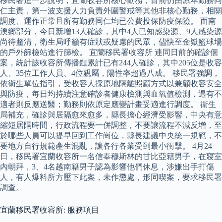
移民署進一步說明，宜蘭收容所核心勤務，目前仍由原本勤務同
仁主責，第一波支援人力負責外圍警戒等其他非核心勤務，相關
調度、運作正常且所有勤務同仁均已公費投保防疫保險。 而南
澳鄉部分，今日新增13人確診，其中4人已知感染源、9人感染源
尚待釐清，衛生局呼籲有症狀或疑慮的民眾，儘快至金嶽籃球場
的戶外篩檢站進行篩檢。 宜蘭移民署收容所 連同日前的確診個
案，統計該收容所傳播鏈累計已有244人確診，其中205位是收容
人、35位工作人員、4位親屬，陽性率超過八成。 移民署強調，
依衛生單位指引，受收容人採原地隔離照顧方式以兼顧收容安全
與防疫，每日均持續注意確診者健康檢測與血氧值檢測，遇有不
適者則反應送醫；勤務則依原定應變計畫妥適進行調度。 衛生
局補充，確診與居隔愈來愈多，縣長擔心經濟受影響，中央有意
縮短居隔時間，行政流程要一併調整，不要讓流程不減反增，至
於哪些人員可以提早回到工作崗位，縣長建議中央統一規範，不
要地方自行規範產生混亂，讓各行各業受到最小衝擊。 4月24
日，移民署宜蘭收容所一名信奉穆斯林的甘比亞籍男子，在寢室
內朝拜，3、4名越南籍男子認為影響他們休息，涉嫌出手打傷
人，有人爆料所方壓下此案，未作懲處，形同喫案，要求移民署
調查。
宜蘭移民署收容所: 服務項目