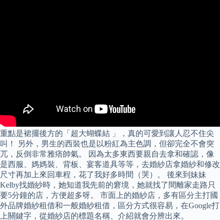
重點是裙擺後方的「超大蝴蝶結 」，真的可愛到讓人忍不住尖
叫！ 另外，男生的西裝也是以粉紅為主色調，但卻完全不會突
兀，反倒非常雅痞帥氣。 因為太多東西要親自去拿和確認，像
是西服、媽媽裝、背板、宴客道具等等，去婚紗店拿婚紗和修改
尺寸再加上來回車程，花了我好多時間（哭）。 後來到妹妹
Kelby找婚紗時，她知道我先前的窘境，她就找了間離家走路只
要5分鐘的店，方便超多呀。 市面上的婚紗店，多有區分主打國
外品牌婚紗租借和一般婚紗租借，區分方式很容易，在Google打
上關鍵字，從婚紗店的標題名稱、介紹就會分辨出來。