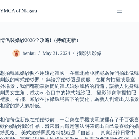
Skip
to
YMCA of Niagara
content
情侶裝婚紗2026全攻略!（持續更新）
benlau
May 21, 2024
攝影與影像
想拍韓風婚紗照不用遠赴韓國，在臺北蘿亞就能為你們拍出像韓
劇般的韓式婚紗照！ 無論穿婚紗還是便服，在棚內拍攝或是室
外場景，我們都能掌握簡約韓式婚紗風格的精髓，讓新人化身韓
劇男女主角，成功get心目中的韓式婚紗照。 攝影師會掌握拍照
禮服、裙襬、頭紗在拍攝環境當下的變化，為新人創造出與場景
相當的驚人氣勢感。
相信每位新娘在拍婚紗前，一定會在手機或電腦裡存了千百張喜
歡的婚紗攝影作品，滑來滑去還是無法明確選出自己最喜歡的婚
紗風格。 美式婚紗照風格特點就是「自然」，真實記錄日常中