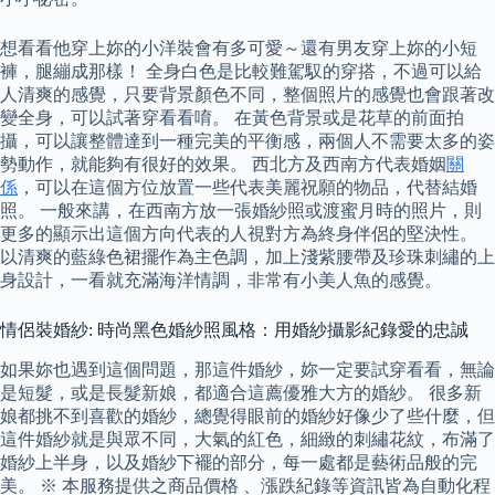
想看看他穿上妳的小洋裝會有多可愛～還有男友穿上妳的小短
褲，腿繃成那樣！ 全身白色是比較難駕馭的穿搭，不過可以給
人清爽的感覺，只要背景顏色不同，整個照片的感覺也會跟著改
變全身，可以試著穿看看唷。 在黃色背景或是花草的前面拍
攝，可以讓整體達到一種完美的平衡感，兩個人不需要太多的姿
勢動作，就能夠有很好的效果。 西北方及西南方代表婚姻
關
係
，可以在這個方位放置一些代表美麗祝願的物品，代替結婚
照。 一般來講，在西南方放一張婚紗照或渡蜜月時的照片，則
更多的顯示出這個方向代表的人視對方為終身伴侶的堅決性。
以清爽的藍綠色裙擺作為主色調，加上淺紫腰帶及珍珠刺繡的上
身設計，一看就充滿海洋情調，非常有小美人魚的感覺。
情侶裝婚紗: 時尚黑色婚紗照風格：用婚紗攝影紀錄愛的忠誠
如果妳也遇到這個問題，那這件婚紗，妳一定要試穿看看，無論
是短髮，或是長髮新娘，都適合這薦優雅大方的婚紗。 很多新
娘都挑不到喜歡的婚紗，總覺得眼前的婚紗好像少了些什麼，但
這件婚紗就是與眾不同，大氣的紅色，細緻的刺繡花紋，布滿了
婚紗上半身，以及婚紗下襬的部分，每一處都是藝術品般的完
美。 ※ 本服務提供之商品價格 、漲跌紀錄等資訊皆為自動化程