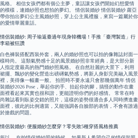
風格。 相信女孩們都有個公主夢，童話讓女孩們開始幻想愛情
的模樣，連婚紗照也想拍的夢幻。 情侶裝婚紗 情侶裝婚紗 蘿亞
帶你拍出夢幻公主風婚紗照，穿上公主風禮服，來寫一篇屬於你
的愛情華麗童話。
情侶裝婚紗: 周子瑜返臺過年現身韓機場！手推「臺灣製造」行
李箱被狂讚
白色褲裝搭配西裝外套，兩人的婚紗照也可以拍的像雜誌封面一
樣時尚。 這類氣勢感十足的風景婚紗照非常經典，是大部分新
人指定度最高的熱門婚紗照風格。 在自然壯麗的大景下，利用
裙擺、飄紗的變化營造出磅礡氣勢感，將新人身影完美融入風景
裡，美得像一幅畫一般。 拍照時不要永遠只會那幾個萬年 情侶
裝婚紗2026 Pose，舉起你的手、抬起你的腳，搞怪的動作在畫
面裡看起來其實也很和諧，更能證明你們的好感情。 常常在時
尚雜誌看到臥姿交錯的照片，這樣的姿勢很適合多人同時擠進畫
面裡，彼此的比例適當，又能強調各自臉部的表情，不會有誰過
於搶戲的問題。
情侶裝婚紗: 便服婚紗怎麼穿？零失敗5種穿搭風格推薦
所以， 在拍情侶婚紗照的時候， 如果新人希望自己的情侶裝照