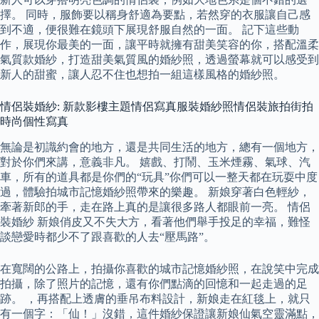
擇。 同時，服飾要以稱身舒適為要點，若然穿的衣服讓自己感
到不適，便很難在鏡頭下展現舒服自然的一面。 記下這些動
作，展現你最美的一面，讓平時就擁有甜美笑容的你，搭配溫柔
氣質款婚紗，打造甜美氣質風的婚紗照，透過螢幕就可以感受到
新人的甜蜜，讓人忍不住也想拍一組這樣風格的婚紗照。
情侶裝婚紗: 新款影樓主題情侶寫真服裝婚紗照情侶裝旅拍街拍
時尚個性寫真
無論是初識約會的地方，還是共同生活的地方，總有一個地方，
對於你們來講，意義非凡。 嬉戲、打鬧、玉米煙霧、氣球、汽
車，所有的道具都是你們的“玩具”你們可以一整天都在玩耍中度
過，體驗拍城市記憶婚紗照帶來的樂趣。 新娘穿著白色輕紗，
牽著新郎的手，走在路上真的是讓很多路人都眼前一亮。 情侶
裝婚紗 新娘俏皮又不失大方，看著他們舉手投足的幸福，難怪
談戀愛時都少不了跟喜歡的人去“壓馬路”。
在寬闊的公路上，拍攝你喜歡的城市記憶婚紗照，在說笑中完成
拍攝，除了照片的記憶，還有你們點滴的回憶和一起走過的足
跡。 ，再搭配上透膚的垂吊布料設計，新娘走在紅毯上，就只
有一個字：「仙！」沒錯，這件婚紗保證讓新娘仙氣空靈滿點，