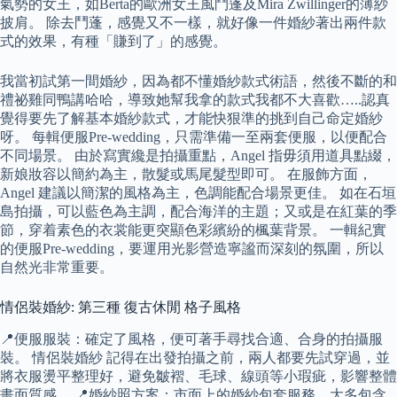
氣勢的女王，如Berta的歐洲女王風鬥蓬及Mira Zwillinger的薄紗
披肩。 除去鬥蓬，感覺又不一樣，就好像一件婚紗著出兩件款
式的效果，有種「賺到了」的感覺。
我當初試第一間婚紗，因為都不懂婚紗款式術語，然後不斷的和
禮祕雞同鴨講哈哈，導致她幫我拿的款式我都不大喜歡…..認真
覺得要先了解基本婚紗款式，才能快狠準的挑到自己命定婚紗
呀。 每輯便服Pre-wedding，只需準備一至兩套便服，以便配合
不同場景。 由於寫實纔是拍攝重點，Angel 指毋須用道具點綴，
新娘妝容以簡約為主，散髮或馬尾髮型即可。 在服飾方面，
Angel 建議以簡潔的風格為主，色調能配合場景更佳。 如在石垣
島拍攝，可以藍色為主調，配合海洋的主題；又或是在紅葉的季
節，穿着素色的衣裳能更突顯色彩繽紛的楓葉背景。 一輯紀實
的便服Pre-wedding，要運用光影營造寧謐而深刻的氛圍，所以
自然光非常重要。
情侶裝婚紗: 第三種 復古休閒 格子風格
📍便服服裝：確定了風格，便可著手尋找合適、合身的拍攝服
裝。 情侶裝婚紗 記得在出發拍攝之前，兩人都要先試穿過，並
將衣服燙平整理好，避免皺褶、毛球、線頭等小瑕疵，影響整體
畫面質感。 📍婚紗照方案：市面上的婚紗包套服務，大多包含