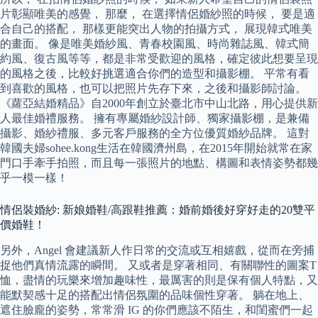
片彰顯唯美的感覺， 那麼， 在選擇情侶婚紗照的時候， 要是適
合自己的搭配， 那樣更能突出人物的拍攝方式， 展現韓式唯美
的畫面。 像是唯美婚紗風、青春校園風、時尚雜誌風、韓式簡
約風、復古風等等，都是非常受歡迎的風格，確定彼此想要呈現
的風格之後，比較好挑選適合你們的造型和攝影棚。 平常有看
到喜歡的風格，也可以把照片先存下來，之後和攝影師討論。
《蘿亞結婚精品》自2000年創立於臺北市中山北路，用心提供新
人最佳婚禮服務。 擁有專屬婚紗設計師、獨家攝影棚，是兼備
攝影、婚紗禮服、多元客戶服務的全方位優質婚紗品牌。 這對
韓國夫婦sohee.kong生活在韓國濟州島，在2015年開始就常在家
門口手牽手拍照，而且每一張照片的地點、構圖和表情姿勢都幾
乎一模一樣！
情侶裝婚紗: 新娘婚鞋/高跟鞋推薦：婚前婚後好穿好走的20雙平
價婚鞋！
另外，Angel 會建議新人作日常的交流或互相嬉戲，從而在旁捕
捉他們真情流露的瞬間。 又或者是穿著相同、有關聯性的圖案T
恤，盡情的玩樂來增加趣味性，最厲害的則是保有個人特點，又
能默契感十足的搭配出情侶氛圍的品味個性穿著。 躺在地上、
遮住臉龐的姿勢，常常滑 IG 的你們應該不陌生，和閨蜜們一起