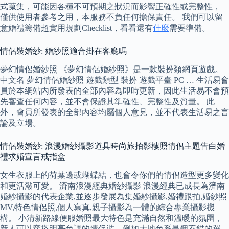
式蒐集，可能因各種不可預期之狀況而影響正確性或完整性，
僅供使用者參考之用，本服務不負任何擔保責任。 我們可以留
意婚禮籌備超實用規劃Checklist，看看還有
什麼
需要準備。
情侶裝婚紗: 婚紗照適合掛在客廳嗎
夢幻情侶婚紗照 《夢幻情侶婚紗照》是一款裝扮類網頁遊戲。
中文名 夢幻情侶婚紗照 遊戲類型 裝扮 遊戲平臺 PC … 生活易會
員於本網站內所發表的全部內容為即時更新，因此生活易不會預
先審查任何內容，並不會保證其準確性、完整性及質量。 此
外，會員所發表的全部內容均屬個人意見，並不代表生活易之言
論及立場。
情侶裝婚紗: 浪漫婚紗攝影道具時尚旅拍影樓照情侶主題告白婚
禮求婚宣言戒指盒
女生衣服上的荷葉邊或蝴蝶結，也會令你們的情侶造型更多變化
和更活潑可愛。 濟南浪漫經典婚紗攝影 浪漫經典已成長為濟南
婚紗攝影的代表企業,並逐步發展為集婚紗攝影,婚禮跟拍,婚紗照
MV,特色情侶照,個人寫真,親子攝影為一體的綜合專業攝影機
構。 小清新路線便服婚照最大特色是充滿自然和溫暖的氛圍，
新人可以穿搭明亮色調的情侶裝，例如大地色系是個不錯的選