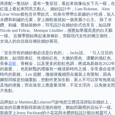
再搭配一隻頭紗，還有一隻皇冠，看起來就像仙女下凡一樣，在
紅毯上看起來閃亮又動人。 婚紗設計中，Lian Rokman、Alon
Livne White都包含吊帶款式，幼身吊帶帶出新孃的小性感，加入
水鑽和刺繡的元素，穿上婚鞋後就如一個美麗小公主。 除了水
鑽、刺繡、蕾絲裝飾外，羽毛設計在婚紗款式也常見，如品牌
Nicole and Felicia、Monique Lhuillier，感覺如華麗高貴的白天鵝
一樣。 近幾季開始興起連身褲款，突顯現代女性的獨立個性，
女強人的自信就在褲款婚紗展現。
「並非所有的婚紗都必須是白色的」，Jacky說。 「引人注目的
顏色，如消防車紅、性感粉紅色、大膽的黑色、濃鬱的酒紅色、
長春
花藍
、香檳金，以及更多的彩虹色調，將成為新娘在2022年
的最愛。」色彩鮮豔的禮服有一種清新時尚之感，非常適合追求
時尚的新娘。 Leo 提醒，微縮便服婚照在服裝上有限制，因為
腳部同樣是拍攝重點，想動作更加生動，新人不可以穿有拖尾或
及地的便服；而在妝容上應盡量清簡，不宜太浮誇，以免搶去照
片焦點。
品牌如Liz Martinez及Lelarose巧妙地把立體花花拼貼在婚紗上，
綻放的花瓣突顯得新娘活潑的個性，猶如田園裡的花仙子一樣。
新娘穿上Jenny Packham的小花花與水鑽拼貼設計顯出精靈可人