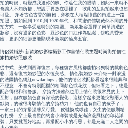
拍的時候，就變成我遮你的臉、你遮住我的眼睛，如此一來就不
會讓人不知所措，想說手要放在哪裡了，彼此的互動拍起來也超
可愛。 穿著古色古香的旗袍，穿梭在大稻埕懷舊的街道上一路
拍照，猶如回到 1910 到 1920 年代，和閨蜜們體驗截然不同的外
拍方式，一起享受這特別的氛圍。 新娘妝容選擇了簡單清透的
妝容，沒有過多的色彩，豆沙色的口紅作為點綴，傍晚黃昏來
臨，更多的細節更能顯現出新孃的輪廓五官。
情侶裝婚紗: 新款婚紗影樓攝影工作室情侶裝主題時尚街拍個性
旅拍婚紗照服裝
從中式、美式到西洋復古，每種復古風格都能拍出獨特的戲劇色
彩，還有復古婚紗照的永恆美感。 情侶裝婚紗 來介紹一對浪漫
的法國情侶網紅newdarlings，他們的情侶裝配搭看起來很隨興和
不經意，不會有特別配襯的相同顏色或花紋，但細看之下，總是
配合得很和諧舒服。 穿搭方法雖然也用上情侶裝很常見的上下
互對，但衣服顏色會有深淺的變化，這樣穿起來更能突顯兩人的
默契，的確很考驗情侶的穿搭功力！ 他們也有自己的孩子了，
一家三口的穿搭溫馨又可愛。 皮鞋換成球鞋，女生的便服則精
心打扮，穿上最喜歡的約會小洋裝或是充滿浪漫風格的印花洋
裝，只要挑選好地點，再搭配小小的巧思，都是充滿二人之間的
小小祕密。