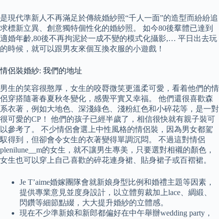
是現代準新人不再滿足於傳統婚紗照“千人一面”的造型而紛紛追
求標新立異、創意獨特個性化的婚紗照。 如今80後羣體已達到
適婚年齡,80後不再拘泥於一成不變的模式化攝影,… 平日出去玩
的時候，就可以跟男友來個互換衣服的小遊戲！
情侶裝婚紗: 我們的地址
男生的笑容很憨厚，女生的咬脣微笑更溫柔可愛，看着他們的情
侶穿搭隨著春夏秋冬變化，感覺平實又幸福。 他們還很喜歡森
系衣著，例如大地色、深淺綠色、淺粉紅色和小碎花等，是一對
很可愛的CP！ 他們的孩子已經半歲了，相信很快就有親子裝可
以參考了。 不少情侶會選上中性風格的情侶裝，因為男女都駕
馭得到，但卻會令女生的衣著變得單調沉悶。 不過這對情侶
plenilune__m的女生，就不讓男生專美，只要選對相襯的顏色，
女生也可以穿上自己喜歡的碎花連身裙、貼身裙子或百褶裙。
Je T’aime婚嫁團隊會就新娘身型比例和婚禮主題等因素，
提供專業意見並度身設計，以立體剪裁加上lace、綢緞、
閃鑽等細節點綴，大大提升婚紗的立體感。
現在不少準新娘和新郎都偏好在中午舉辦wedding party，