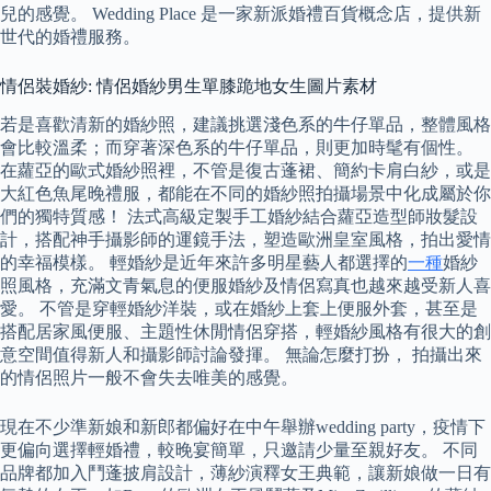
兒的感覺。 Wedding Place 是一家新派婚禮百貨概念店，提供新
世代的婚禮服務。
情侶裝婚紗: 情侶婚紗男生單膝跪地女生圖片素材
若是喜歡清新的婚紗照，建議挑選淺色系的牛仔單品，整體風格
會比較溫柔；而穿著深色系的牛仔單品，則更加時髦有個性。
在蘿亞的歐式婚紗照裡，不管是復古蓬裙、簡約卡肩白紗，或是
大紅色魚尾晚禮服，都能在不同的婚紗照拍攝場景中化成屬於你
們的獨特質感！ 法式高級定製手工婚紗結合蘿亞造型師妝髮設
計，搭配神手攝影師的運鏡手法，塑造歐洲皇室風格，拍出愛情
的幸福模樣。 輕婚紗是近年來許多明星藝人都選擇的
一種
婚紗
照風格，充滿文青氣息的便服婚紗及情侶寫真也越來越受新人喜
愛。 不管是穿輕婚紗洋裝，或在婚紗上套上便服外套，甚至是
搭配居家風便服、主題性休閒情侶穿搭，輕婚紗風格有很大的創
意空間值得新人和攝影師討論發揮。 無論怎麼打扮， 拍攝出來
的情侶照片一般不會失去唯美的感覺。
現在不少準新娘和新郎都偏好在中午舉辦wedding party，疫情下
更偏向選擇輕婚禮，較晚宴簡單，只邀請少量至親好友。 不同
品牌都加入鬥蓬披肩設計，薄紗演釋女王典範，讓新娘做一日有