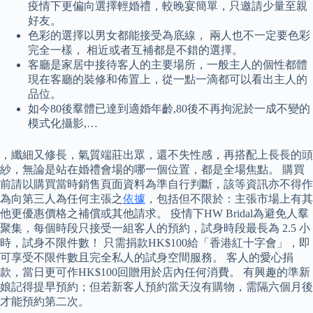
疫情下更偏向選擇輕婚禮，較晚宴簡單，只邀請少量至親
好友。
色彩的選擇以男女都能接受為底線， 兩人也不一定要色彩
完全一樣， 相近或者互補都是不錯的選擇。
客廳是家居中接待客人的主要場所，一般主人的個性都體
現在客廳的裝修和佈置上，從一點一滴都可以看出主人的
品位。
如今80後羣體已達到適婚年齡,80後不再拘泥於一成不變的
模式化攝影,…
，纖細又修長，氣質端莊出眾，還不失性感，再搭配上長長的頭
紗，無論是站在婚禮會場的哪一個位置，都是全場焦點。 購買
前請以購買當時銷售頁面資料為準自行判斷，該等資訊亦不得作
為向第三人為任何主張之
依據
，包括但不限於：主張市場上有其
他更優惠價格之補償或其他請求。 疫情下HW Bridal為避免人羣
聚集，每個時段只接受一組客人的預約，試身時段最長為 2.5 小
時，試身不限件數！ 只需捐款HK$100給「香港紅十字會」，即
可享受不限件數且完全私人的試身空間服務。 客人的愛心捐
款，當日更可作HK$100回贈用於店內任何消費。 有興趣的準新
娘記得提早預約；但若新客人預約當天沒有購物，需隔六個月後
才能預約第二次。