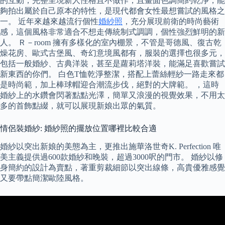
的互動，完整呈現新人性格且不做作；且畫面色調簡約乾淨，能
夠拍出屬於自己原本的特性，是現代都會女性最想嘗試的風格之
一。 近年來越來越流行個性
婚紗照
，充分展現前衛的時尚藝術
感，這個風格非常適合不想走傳統制式調調，個性強烈鮮明的新
人。 Ｒ－room 擁有多樣化的室內棚景，不管是哥德風、復古乾
燥花房、歐式古堡風、奇幻意境風都有，服裝的選擇也很多元，
包括一般婚紗、古典洋裝，甚至是蘿莉塔洋裝，能滿足喜歡嘗試
新東西的你們。 白色T恤乾淨整潔，搭配上蕾絲輕紗一路走來都
是時尚範，加上棒球帽迎合潮流步伐，絕對的大牌範。 ，這時
婚紗上的水鑽會閃著點點光澤，簡單又浪漫的視覺效果，不用太
多的首飾點綴，就可以展現新娘出眾的氣質。
情侶裝婚紗: 婚紗照的擺放位置哪裡比較合適
婚紗以突出新娘的美態為主，更推出施華洛世奇K. Perfection 唯
美主義提供過600款婚紗和晚裝，超過3000呎的門市。 婚紗以修
身簡約的設計為賣點，著重剪裁細節以突出線條，高貴優雅感覺
又要帶點簡潔歐陸風格。