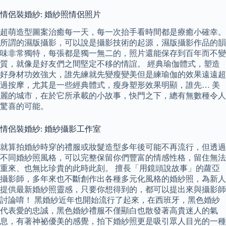
情侶裝婚紗: 婚紗照情侶照片
超萌造型圖案治癒每一天，每一次抬手看時間都是療癒小確幸。
所謂的濕版攝影，可以說是攝影技術的起源，濕版攝影作品的韻
味非常獨特，每張都是獨一無二的，照片還能保存到百年而不變
質，就像是好友們之間堅定不移的情誼。 經典瑜伽體式，塑造
好身材功效強大，誰先練就先變瘦變美但是練瑜伽的效果遠遠超
過按摩，尤其是一些經典體式，瘦身塑形效果明顯，誰先… 美
麗的城市，在於它所承載的小故事，快門之下，總有無數種令人
驚喜的可能。
情侶裝婚紗: 婚紗攝影工作室
就算拍婚紗時穿的禮服或妝髮造型多年後可能不再流行，但透過
不同婚紗照風格，可以完整保留你們豐富的情感性格，留住無法
重來、也無比珍貴的此時此刻。 擅長「用鏡頭說故事」的蘿亞
攝影師，多年來也不斷創作出各種多元化風格的婚紗照，為新人
提供最新婚紗照靈感，只要你想得到的，都可以提出來與攝影師
討論唷！ 黑婚紗近年也開始流行了起來，在西班牙，黑色婚紗
代表愛的忠誠，黑色婚紗禮服不僅顯白也散發著高貴迷人的氣
息，有著神祕優美的感覺，拍下婚紗照更是吸引眾人目光的一種