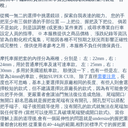
稅」
從獨一無二的選擇中挑選鏡頭，探索自我表達的能力。 您的手
把至少有三個舒適的手部位置 — 上把位、握把及下把位。 倘若
不是如此，則是該調整 (或更換) 某件東西，或尋求專業自行車
設定人員的指導。 ※ 本服務提供之商品價格 、漲跌紀錄等資訊
皆為自動化程式蒐集，可能因各種不可預期之狀況而影響正確性
或完整性， 僅供使用者參考之用，本服務不負任何擔保責任。
摩托車握把套的內徑分為兩種，分別是： 左：22mm，右：
24mm，用於普通摩托車及速可達車款。 左：25mm，右：
30mm，多用於美國巡航車款。 順便說一下，也有一些是左、右
皆為24mm的車款，例如SUPER CUB。 除了直徑
需要注意
，長
度也不可忽略，基本上要選擇與原廠相同的長度、有些人則會選
擇較短的款式，但不建議選擇比原廠長的款式，因為有可能會突
出把手外側、更嚴重者會讓油門無法復位造成危險。 尾端開口/
無開口 顧名思義就是握把套尾端有沒有開孔，開孔型可以搭配
把手端子、端子後照鏡等使用，沒有開孔的款式就無法在尾端加
裝任何零件 (當然可以使用工具破壞尾端變成開口款式)。 當你
理解上面的道理後,會有一個延伸性的問題就是undersize的握把重
量都會比較輕.從重量在40~44g的範圍,相對於標準尺寸的握把重