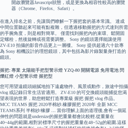
開啟瀏覽器Javascript狀態，或是更換為相容性較高的瀏覽
器（Chrome、Firefox、Safari）。
在進入排名之前，先讓我們瞭解一下握把套的基本常識。 達成
中間位置聽起來可能有點複雜，但透過移動握把的方式達到所需
的手腕角度，則是相對簡單。 僅需找到握把內的束環、鬆開固
定螺栓，然後旋轉或視需要調整。 Sony 的鏡頭選擇能讓使用
ZV-E10 拍攝的影音作品更上一層樓。 Sony 提供超過六十款專
為 Sony 相機設計的理想鏡頭，其中包括為影片錄製量身打造的
鏡頭。
握把: 專業 太陽能手把型警示燈 YZQ-80 開關電源 免用電池 閃
爍紅燈 小型警示燈 握把型
您可用望遠鏡頭細膩地拍下遠處物件、風景或動作，旅途中拍攝
vlog 或記錄日常生活皆適用。 ZV-E10 的可交換鏡頭能捕捉您渴
望表現的世界，助您輕鬆打造專業級 握把 握把 vlog 作品。
MCC TEAMS 握把 2020半棉紗.橡膠握把 2020年 全新 MCC
TEAMS系列 半棉紗/橡膠 … 當你理解上面的道理後,會有一個延
伸性的問題就是undersize的握把重量都會比較輕.從重量在
40~44g的範圍,相對於標準尺寸的握把重量在48~52g的範圍.這樣