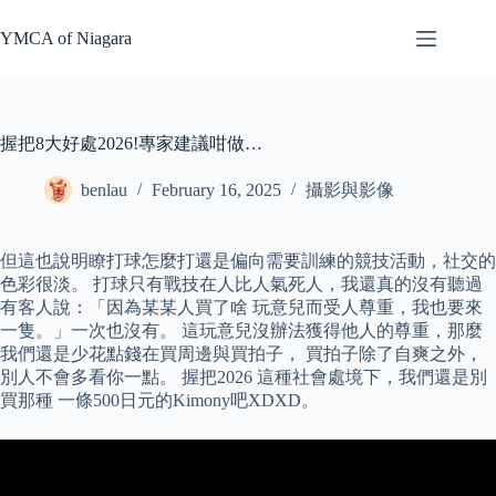
Skip
to
YMCA of Niagara
content
握把8大好處2026!專家建議咁做…
benlau
February 16, 2025
攝影與影像
但這也說明瞭打球怎麼打還是偏向需要訓練的競技活動，社交的
色彩很淡。 打球只有戰技在人比人氣死人，我還真的沒有聽過
有客人說：「因為某某人買了啥 玩意兒而受人尊重，我也要來
一隻。」一次也沒有。 這玩意兒沒辦法獲得他人的尊重，那麼
我們還是少花點錢在買周邊與買拍子， 買拍子除了自爽之外，
別人不會多看你一點。 握把2026 這種社會處境下，我們還是別
買那種 一條500日元的Kimony吧XDXD。