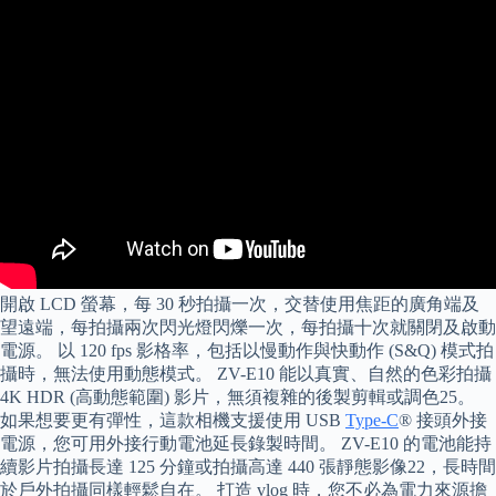
開啟 LCD 螢幕，每 30 秒拍攝一次，交替使用焦距的廣角端及
望遠端，每拍攝兩次閃光燈閃爍一次，每拍攝十次就關閉及啟動
電源。 以 120 fps 影格率，包括以慢動作與快動作 (S&Q) 模式拍
攝時，無法使用動態模式。 ZV-E10 能以真實、自然的色彩拍攝
4K HDR (高動態範圍) 影片，無須複雜的後製剪輯或調色25。
如果想要更有彈性，這款相機支援使用 USB
Type-C
® 接頭外接
電源，您可用外接行動電池延長錄製時間。 ZV-E10 的電池能持
續影片拍攝長達 125 分鐘或拍攝高達 440 張靜態影像22，長時間
於戶外拍攝同樣輕鬆自在。 打造 vlog 時，您不必為電力來源擔