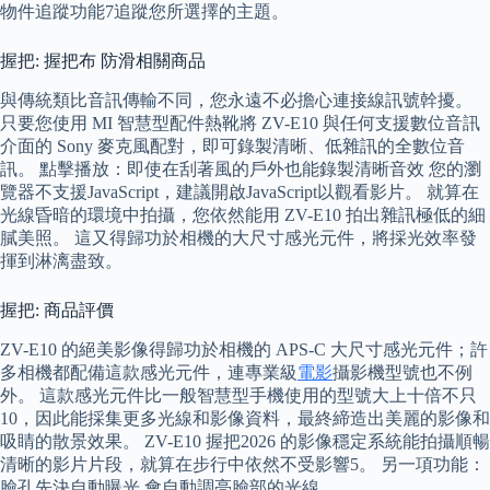
物件追蹤功能7追蹤您所選擇的主題。
握把: 握把布 防滑相關商品
與傳統類比音訊傳輸不同，您永遠不必擔心連接線訊號幹擾。
只要您使用 MI 智慧型配件熱靴將 ZV-E10 與任何支援數位音訊
介面的 Sony 麥克風配對，即可錄製清晰、低雜訊的全數位音
訊。 點擊播放：即使在刮著風的戶外也能錄製清晰音效 您的瀏
覽器不支援JavaScript，建議開啟JavaScript以觀看影片。 就算在
光線昏暗的環境中拍攝，您依然能用 ZV-E10 拍出雜訊極低的細
膩美照。 這又得歸功於相機的大尺寸感光元件，將採光效率發
揮到淋漓盡致。
握把: 商品評價
ZV-E10 的絕美影像得歸功於相機的 APS-C 大尺寸感光元件；許
多相機都配備這款感光元件，連專業級
電影
攝影機型號也不例
外。 這款感光元件比一般智慧型手機使用的型號大上十倍不只
10，因此能採集更多光線和影像資料，最終締造出美麗的影像和
吸睛的散景效果。 ZV-E10 握把2026 的影像穩定系統能拍攝順暢
清晰的影片片段，就算在步行中依然不受影響5。 另一項功能：
臉孔先決自動曝光 會自動調亮臉部的光線。