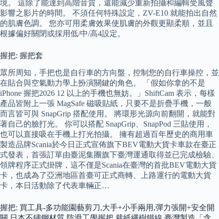
境。 這除了能達到高階音質，還能減少重新拍攝和編輯受風聲
影響之影片的時間。 不須任何特殊設定，ZV-E10 就能拍出自然
的肌膚色調。 您亦可用柔膚效果使肌膚的外觀更顯柔順，並且
根據偏好關閉或採用低/中/高4設定。
握把: 握把套
眾所周知，手把也是自行車的方向盤，控制您的自行車操控，並
在貼合與空氣動力學上扮演關鍵的角色。 「假如你拿的不是
iPhone 握把2026 12 以上的手機也無妨。」ShiftCam 表示，每樣
產品皆附上一張 MagSafe 磁吸貼紙，只要不是折疊手機，一般
而言皆可與 SnapGrip 搭配使用。 將環形光源向前翻開，就能對
著自己的臉打光。 你可以搭配 SnapGrip、SnapPod 三貼使用，
也可以直接吸在手機上打光拍攝。 擁有超過百年歷史的商用車
製造品牌Scania於今日正式宣佈旗下BEV電動大貨卡車款在臺正
式發表，首張訂單由臺泥集團旗下臺灣運通取得並已完成檢驗、
領牌程序正式掛牌，這不僅是Scania在臺灣的首批BEV電動大貨
卡，也成為了亞洲地區首臺可正式商轉、上路運行的電動大貨
卡，本日活動除了代表車輛正…
握把: 買工具-多功能園藝剪刀,大手+小手兩用,彈力張開+安全開
關,日本不鏽鋼材質,防滑工學握把,裁紙繩樹鐵線,臺灣製造「含