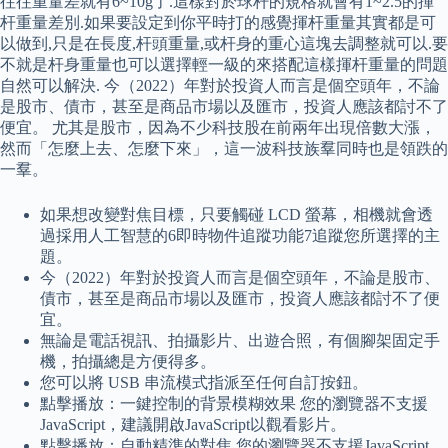
往往重量差就有6~10g了.這樣對於球杆的規格就會有1~2.5的揮
杆重量差別.如果要設定到你平時打的感覺揮杆重量其實都是可
以做到,只是在長度,杆頭重量,或杆身的重心這塊去調整就可以.要
不就是杆身重量也可以選擇輕一級的來搭配這樣揮杆重量的問題
自然可以解決. 今（2022）年對於投資人而言是個空頭年，不論
是股市、債市，甚至是商品市場以及匯市，投資人應該都討不了
便宜。 尤其是股市，因為不少科技股在前兩年出現倍數大漲，
然而「怎麼上去、怎麼下來」，這一波科技族羣同時也是領跌的
一羣。
如果想改變對焦目標，只要觸碰 LCD 螢幕，相機就會透
過採用人工智慧的6即時物件追蹤功能7追蹤您所選擇的主
題。
今（2022）年對於投資人而言是個空頭年，不論是股市、
債市，甚至是商品市場以及匯市，投資人應該都討不了便
宜。
無論是電話視訊、拍攝影片、出遊合照，有個腳架固定手
機，拍攝總是方便得多。
您可以將 USB 串流模式指派至任何自訂按鈕。
點擊播放：一鍵控制的背景模糊效果 您的瀏覽器不支援
JavaScript，建議開啟JavaScript以觀看影片。
點擊播放：自動精準的對焦 您的瀏覽器不支援JavaScript，