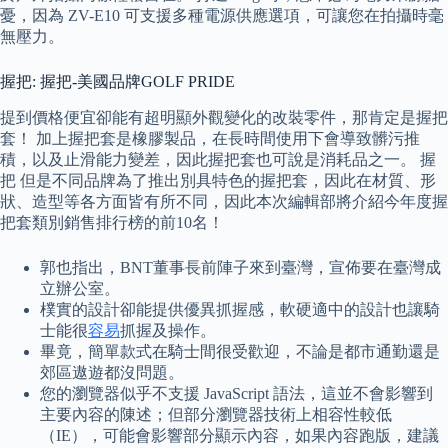
憂，因為 ZV-E10 可支援多種電源供應選項，可讓您在拍攝時毫
無壓力。
握把: 握把-美國品牌GOLF PRIDE
提到價格便宜卻能有超明顯外觀變化的改裝零件，那肯定是握把
套！ 加上握把套是橡膠製品，在長時間使用下會導致髒污推
積，以及止滑能力變差，因此握把套也可說是消耗品之一。 握
把 但是不同品牌為了推出別具特色的握把套，因此在材質、形
狀、造型等各方面皆有所不同，因此本次編輯部將介紹今年度握
把套類別銷售排行榜的前10名！
郭也指出，BNT董事長前陣子來到臺灣，宣佈要在臺灣成
立辦公室。
樸實的設計卻能提供優異抓握感，軟硬適中的設計也讓騎
士能很
容易
抓握及操作。
畢竟，簡單款式在騎士間很受歡迎，不論是都市通勤還是
郊區遨遊都沒問題。
您的瀏覽器似乎不支援 JavaScript 語法，這並不會影響到
主要內容的陳述；但部分瀏覽器技術上相容性較低
（IE），可能會影響部分顯示內容，如果內容跑版，建議