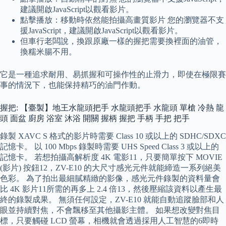
建議開啟JavaScript以觀看影片。
點擊播放：移動時依然能拍攝高畫質影片 您的瀏覽器不支
援JavaScript，建議開啟JavaScript以觀看影片。
但車行老闆說，換跟原廠一樣的握把需要換裡面的油管，
換糯米腸不用。
它是一種追求耐用、易抓握和可操作性的止滑力，即使在極限賽
事的情況下，也能保持精巧的油門作動。
握把: 【臺製】地王水龍頭把手 水龍頭把手 水龍頭 單槍 冷熱 龍
頭 面盆 廚房 浴室 沐浴 開關 握柄 握把 手柄 手把 把手
錄製 XAVC S 格式的影片時需要 Class 10 或以上的 SDHC/SDXC
記憶卡。 以 100 Mbps 錄製時需要 UHS Speed Class 3 或以上的
記憶卡。 若想拍攝高解析度 4K 電影11，只要簡單按下 MOVIE
(影片) 按鈕12，ZV-E10 的大尺寸感光元件就能締造一系列絕美
色彩。 為了拍出最細膩精緻的影像，感光元件錄製的資料量會
比 4K 影片11所需的再多上 2.4 倍13，然後壓縮該資料以產生最
終的錄製成果。 無須任何設定，ZV-E10 就能自動追蹤臉部和人
眼並持續對焦，不會飄移至其他攝影主體。 如果想改變對焦目
標，只要觸碰 LCD 螢幕，相機就會透過採用人工智慧的6即時