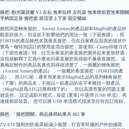
握把: 勘光陽原廠 V2 左右 煞車拉桿 左托架 煞車燈前置煞車開關
手柄固定座 握把套 節流管上下座 固定螺絲
雖然同是轉角握把，Ascend Armory的產品卻和MagPul的產品外
觀差距很大，但這並不影響他們的用法一致（下面會講）；而
FORTIS的產品雖然名爲垂直握把，但在自家產品頁面的描述中
實爲一種特別設計的雙用途混合握把，當使用C-Clamp持槍方式
（下面也會講）時，比完全垂直的垂直握把握持起來更加舒適，
這也就解釋了它爲什麼名叫垂直握把長得卻不像垂直握把。 這
裏兩款附件的商品名裏也寫得很清楚了，一個屬於轉角握把
（Ascend Armory的產品），一個屬於垂直握把（FORTIS的產
品）。 而AFG呢，通常用來表示MagPul出品的系列轉角握把
（下圖）的商品名，不能以一款產品的名字來概括一類產品
（MagPul是爲AFG註冊商標了的），所以高票答案的問題主要
就這些。 設定成影片模式，並從 [選單] 中選擇 [USB 串流]，再
連接相容裝置。 您可以將 USB 串流模式指派至任何自訂按鈕。
握把: 「握把開關」商品搜尋結果共 662 筆
ZV-E10 隨附的防風罩能減少風聲，打造零幹擾的戶外拍攝環