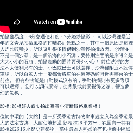
拍攝難易度：6分交通便利度：3分婚紗攝影 ： 可以沙灣徑是近
年的文青系拍攝風格的打咭必到景點之一，其中一個原因是這裡
人煙比較稀少，所以吸引很多情侶到沙灣徑拍攝放閃。 沙灣並
不是一個沙灘，是一個沿海的小石灘，要特別注意的是岸邊全是
大大小小的石頭，拍攝走動的照片要份外小心！ 前往沙灣的方
法不太便利只有的士、小巴或巴士可以選擇，沙灣徑附近不設停
車場，所以自駕人士一般都會將車泊在港澳碼頭附近再轉乘的士
前往。 但有些功能是自動模式沒有的，手動拍攝則有更多選項
可以選擇， 您可以調低景深，使背景或前景變得迷濛，營造夢
幻的氣氛，
影相: 影相好去處4. 拍出臺灣小清新鐵路畢業相！
位於中環的【大館】是一所受香港古跡物辦事處立入為全香港最
大的法定古跡，大館佔地超過 影相2026 平方米，範圍內一共有
影相2026 16 座歷史建築物，當中最為人熟悉的有包括前中區監