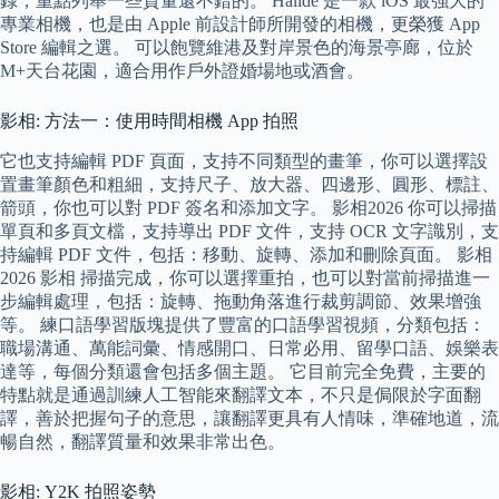
錄，重點列舉一些質量還不錯的。 Halide 是一款 iOS 最強大的
專業相機，也是由 Apple 前設計師所開發的相機，更榮獲 App
Store 編輯之選。 可以飽覽維港及對岸景色的海景亭廊，位於
M+天台花園，適合用作戶外證婚場地或酒會。
影相: 方法一：使用時間相機 App 拍照
它也支持編輯 PDF 頁面，支持不同類型的畫筆，你可以選擇設
置畫筆顏色和粗細，支持尺子、放大器、四邊形、圓形、標註、
箭頭，你也可以對 PDF 簽名和添加文字。 影相2026 你可以掃描
單頁和多頁文檔，支持導出 PDF 文件，支持 OCR 文字識別，支
持編輯 PDF 文件，包括：移動、旋轉、添加和刪除頁面。 影相
2026 影相 掃描完成，你可以選擇重拍，也可以對當前掃描進一
步編輯處理，包括：旋轉、拖動角落進行裁剪調節、效果增強
等。 練口語學習版塊提供了豐富的口語學習視頻，分類包括：
職場溝通、萬能詞彙、情感開口、日常必用、留學口語、娛樂表
達等，每個分類還會包括多個主題。 它目前完全免費，主要的
特點就是通過訓練人工智能來翻譯文本，不只是侷限於字面翻
譯，善於把握句子的意思，讓翻譯更具有人情味，準確地道，流
暢自然，翻譯質量和效果非常出色。
影相: Y2K 拍照姿勢