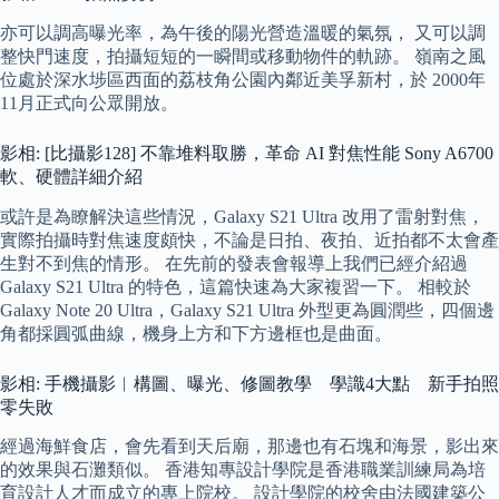
亦可以調高曝光率，為午後的陽光營造溫暖的氣氛， 又可以調
整快門速度，拍攝短短的一瞬間或移動物件的軌跡。 嶺南之風
位處於深水埗區西面的荔枝角公園內鄰近美孚新村，於 2000年
11月正式向公眾開放。
影相: [比攝影128] 不靠堆料取勝，革命 AI 對焦性能 Sony A6700
軟、硬體詳細介紹
或許是為瞭解決這些情況，Galaxy S21 Ultra 改用了雷射對焦，
實際拍攝時對焦速度頗快，不論是日拍、夜拍、近拍都不太會產
生對不到焦的情形。 在先前的發表會報導上我們已經介紹過
Galaxy S21 Ultra 的特色，這篇快速為大家複習一下。 相較於
Galaxy Note 20 Ultra，Galaxy S21 Ultra 外型更為圓潤些，四個邊
角都採圓弧曲線，機身上方和下方邊框也是曲面。
影相: 手機攝影︱構圖、曝光、修圖教學 學識4大點 新手拍照
零失敗
經過海鮮食店，會先看到天后廟，那邊也有石塊和海景，影出來
的效果與石灘類似。 香港知專設計學院是香港職業訓練局為培
育設計人才而成立的專上院校。 設計學院的校舍由法國建築公