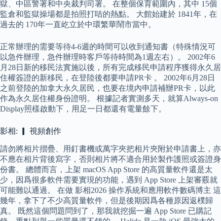
獄、中區警署和中央裁判司署。 在整個保育範圍內，其中 15個
監倉和監獄操場都是拍照打咭的熱點。 大館始建於 1841年，在
過去的 170年一直屹立於中環繁華鬧市當中。
正常辦理的需要等待4-6週的時間可以收到通知書（特殊情況可
以急件辦理，急件辦理時客戶等待時間為1週左右）。 2002年6
月28日新的移民法實施以後，所有完成移民申請程序獲得永久居
住權簽證的新移民，在登陸後都要申請PR卡 。 2002年6月28日
之前登陸的加拿大永久居民，也要在境內申請補辦PR卡，以此
作為永久居住權身份證明。 根據記者實測多天，就算Always-on
Display照樣啟動下，用足一日都還有電量餘下。
影相: ▎ 視頻創作
請勿將相片摺疊、用釘書機或萬字夾把相片夾附於申請書上，亦
不應在相片背後寫字，否則相片將不適合用於製作護照或簽證身
份書。 總體而言，上架 macOS App Store 的高質量軟件還是太
少，因爲很多軟件需要實現的功能，遇到 App Store 上架審覈就
可能難以通過。 在做 影相2026 操作系統和應用軟件數碼博主 這
幾年，拿下了不少高質量軟件，但是後期因爲各種原因返樸歸
真。 既然這個問題問到了，那我就挖掘一遍 App Store 已購記