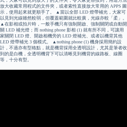
式，大家可以見到放大了的文件夾，令大家更容按到，用這方法
放大收藏常用程式的文件夾，或者索性直接放大常用的 APPS 圖
示，使用起來就更順手了。 ▲當以全部 LED 燈帶補光，大家可
以見到光線雖然較弱，但覆蓋範圍就比較廣，光線亦較「柔」。
▲在影相或拍片時，一般手機只有強制開啟、強制關閉或自動開
關 LED 補光燈；而 nothing phone 影相 (1) 就有所不同，可讓用
家關閉 LED 燈、開啟相機旁的 LED 燈補光、或者以機背其他
LED 燈帶補光 3 個模式。 ▲nothing phone (1) 機身採用簡約設
計，不過亦有型格點，就是機背採用全透明設計，尤其是筆者收
到的是白機，全透明機背下可以清晰見到機背的線路板、線圈
等，十分有型。