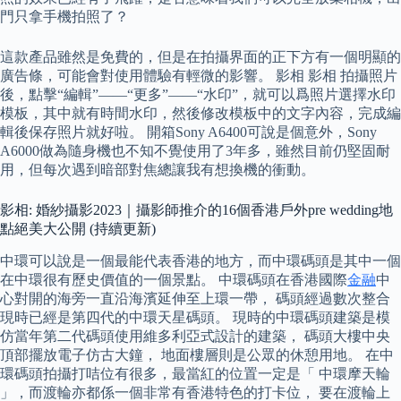
門只拿手機拍照了？
這款產品雖然是免費的，但是在拍攝界面的正下方有一個明顯的
廣告條，可能會對使用體驗有輕微的影響。 影相 影相 拍攝照片
後，點擊“編輯”——“更多”——“水印”，就可以爲照片選擇水印
模板，其中就有時間水印，然後修改模板中的文字內容，完成編
輯後保存照片就好啦。 開箱Sony A6400可說是個意外，Sony
A6000做為隨身機也不知不覺使用了3年多，雖然目前仍堅固耐
用，但每次遇到暗部對焦總讓我有想換機的衝動。
影相: 婚紗攝影2023｜攝影師推介的16個香港戶外pre wedding地
點絕美大公開 (持續更新)
中環可以說是一個最能代表香港的地方，而中環碼頭是其中一個
在中環很有歷史價值的一個景點。 中環碼頭在香港國際
金融
中
心對開的海旁一直沿海濱延伸至上環一帶， 碼頭經過數次整合
現時已經是第四代的中環天星碼頭。 現時的中環碼頭建築是模
仿當年第二代碼頭使用維多利亞式設計的建築， 碼頭大樓中央
頂部擺放電子仿古大鐘， 地面樓層則是公眾的休憩用地。 在中
環碼頭拍攝打咭位有很多，最當紅的位置一定是「 中環摩天輪
」，而渡輪亦都係一個非常有香港特色的打卡位， 要在渡輪上