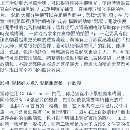
上下滑動曝光補償滑塊，可以很容控製手機曝光，使用時遵循最
直白的“白加黑減”方式運用曝光補償，直接獲取曝光準確的照
片。 影相 大部分手機可以在相機界面中，選擇“設置”項，在“設
置”功能菜單裡找到“網格線”或者“構圖輔助線”選項，開啟後便
打開手機的九宮格輔助線，這樣便可以通過網格線幫助你在拍攝
時完成構圖。 一款適合拿來拍食物照的拍照 App 一定要具有能
讓食物看起來更美味的豐富濾鏡，而擁有上百款質感濾鏡的「相
片大師」就是很好的選擇，還可以細部調整照片的對比、飽和
度、色溫、色澤和顏色，輕鬆讓食物看起來更吸引人。 Picnic 拍
照時可直接套用濾鏡、調整濾鏡強度和開啟九宮格格線，只要開
啟濾鏡，不論是豔陽高照還是繁星滿天，透過大面積的天空都可
以呈現出完全不同的照片效果。
影相: 影相好去處7. 影相兼野餐！迪欣湖
當你使用 Gudak Cam Lite 拍照，你必須從小小景觀窗來構圖，
同時你只有 24 張底片的機會，拍用完後就需要等待補充的時
間。 點開 App 首頁的「相機」後，左下角共有三種照片尺寸可
選，照片會自動美膚（可自行關閉），還可在上百款濾鏡中自由
選擇喜歡的拍照濾鏡，也可以即時加上豐富實用的圖框。 ▲上
面第一張就是一般模式，而第二張就是放大了 APPS 文件夾的模