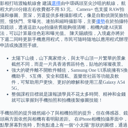
影相打咭渡輪航線會 建議
選擇
由中環碼頭至尖沙咀的航線， 航
程大約10分鐘左右收費都不用 $3 元。 Camera+ 也支援 RAW拍
攝和修圖、景深，另還提供多種攝影模式，像是自動偵測笑臉拍
照、慢快門、常曝光、連拍和縮時攝影等，主要
優勢
在於拍攝特
寫鏡頭，透過這款App拍攝依舊能夠很清晰，相機內建AI演算
法，可以計算最佳色彩和曝光值。 陳天賜續指，入境處亦將於
下週二同時更新手機應用程式，市民可隨時隨地以應用程式辦理
申請或換護照手續。
太陽下山後，山下萬家燈火，與太平山頂一片繁華的景象
截然不同，而是一片具香港舊區特色，貼地的璀璨夜景。
強大的硬件離不開軟件輔佐，Samsung One UI系統擁有S換
機助手、S互傳、安全和隱私、蓋樂世社區等功能及軟
件，可幫助用戶更快、更好的瞭解和使用三星Galaxy A54
5G。
整個課程目標就是讓報讀學員不花太多時間、精神和金錢
就可以掌握到手機拍照和拍機後製修圖技能！
手機拍照的提升雖然縮小了與相機拍照的提升，但在傳感器、鏡
頭兩方面依然與相機有着明顯差距。 在iPhone相機拍攝界面中，
點擊屏幕對焦時，對焦點邊上有一個“小太陽”形狀的圖標，通過