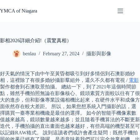
Skip
to
YMCA of Niagara
content
影相2026詳細介紹!（震驚真相）
benlau
February 27, 2024
攝影與影像
好天氣的情況下由中午至黃昏都吸引到好多情侶到石澳影婚紗
相，這裡除了有很多婚紗攝影羣組外，還久不久都有電視 /
電影
製作都會到石澳取景拍攝。 總結一下，到了2021年這個時間節
點，雖然手機拍照無論在影像核心、鏡頭素質方面較以往有了很
大的進步，但和影像專業設備相機比起來，在硬件水平和成像方
面依然存在較大差距。 所以，如果您想系統入門攝影的話，選
擇購買一臺專業相機纔是最佳的選擇。 如今的智能手機像素數
值越來越高，鏡頭數量越來越多；並且隨着手機算法的不斷更新
迭代，手機拍攝的直出畫面也越來越好，有些高端的機型甚至可
以記錄RAW格式。 說到這讀者們或許會產生疑問：既然手機拍
照的效果已經有了飛躍，是否意味着我們可以完全放棄相機，出