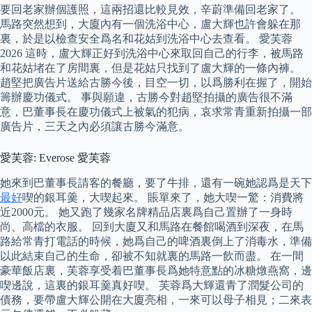
要回老家辦個護照，這兩招還比較見效，辛蔚準備回老家了。
馬路突然想到，大廈內有一個洗浴中心，盧大輝也許會躲在那
裏，於是以檢查安全爲名和花姑到洗浴中心去查看。 愛芙蓉
2026 這時，盧大輝正好到洗浴中心來取回自己的行李，被馬路
和花姑堵在了房間裏，但是花姑只找到了盧大輝的一條內褲。
趙堅把廣告片送給古勝今後，目空一切，以爲勝利在握了，開始
籌辦慶功儀式。 事與願違，古勝今對趙堅拍攝的廣告很不滿
意，巴董事長在慶功儀式上被氣的犯病，哀求常青重新拍攝一部
廣告片，三天之內必須讓古勝今滿意。
愛芙蓉: Everose 愛芙蓉
她來到巴董事長請客的餐廳，要了牛排，還有一碗她認爲是天下
最好
喫的銀耳羹，大喫起來。 賬單來了，她大喫一驚：消費將
近2000元。 她又跑了幾家名牌精品店裏爲自己置辦了一身時
尚、高檔的衣服。 回到大廈又和馬路在餐館喝酒到深夜，在馬
路給常青打電話的時候，她爲自己的啤酒裏倒上了消毒水，準備
以此結束自己的生命，卻被不知就裏的馬路一飲而盡。 在一間
豪華飯店裏，芙蓉享受着巴董事長爲她特意點的冰糖燉燕窩，邊
喫邊說，這裏的銀耳羹真好喫。 芙蓉爲大輝還青了潤髮公司的
債務，要帶盧大輝公開在大廈亮相，一來可以母子相見；二來表