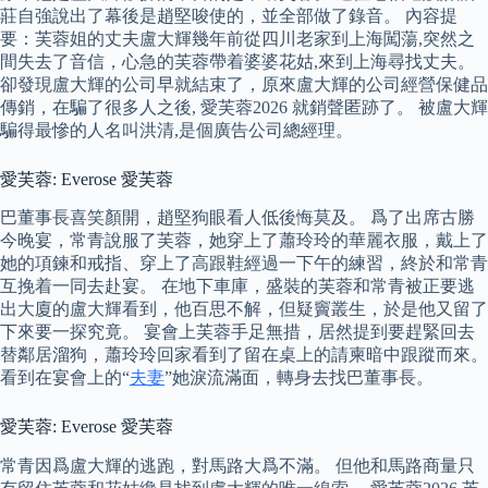
莊自強說出了幕後是趙堅唆使的，並全部做了錄音。 內容提
要：芙蓉姐的丈夫盧大輝幾年前從四川老家到上海闖蕩,突然之
間失去了音信，心急的芙蓉帶着婆婆花姑,來到上海尋找丈夫。
卻發現盧大輝的公司早就結束了，原來盧大輝的公司經營保健品
傳銷，在騙了很多人之後, 愛芙蓉2026 就銷聲匿跡了。 被盧大輝
騙得最慘的人名叫洪清,是個廣告公司總經理。
愛芙蓉: Everose 愛芙蓉
巴董事長喜笑顏開，趙堅狗眼看人低後悔莫及。 爲了出席古勝
今晚宴，常青說服了芙蓉，她穿上了蕭玲玲的華麗衣服，戴上了
她的項鍊和戒指、穿上了高跟鞋經過一下午的練習，終於和常青
互挽着一同去赴宴。 在地下車庫，盛裝的芙蓉和常青被正要逃
出大廈的盧大輝看到，他百思不解，但疑竇叢生，於是他又留了
下來要一探究竟。 宴會上芙蓉手足無措，居然提到要趕緊回去
替鄰居溜狗，蕭玲玲回家看到了留在桌上的請柬暗中跟蹤而來。
看到在宴會上的“
夫妻
”她淚流滿面，轉身去找巴董事長。
愛芙蓉: Everose 愛芙蓉
常青因爲盧大輝的逃跑，對馬路大爲不滿。 但他和馬路商量只