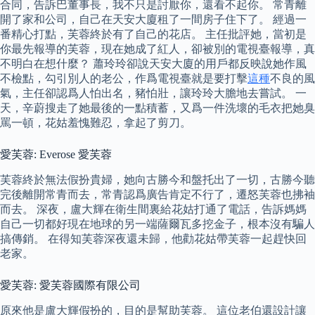
合同，告訴巴董事長，我不只是討厭你，還看不起你。 常青離
開了家和公司，自己在天安大廈租了一間房子住下了。 經過一
番精心打點，芙蓉終於有了自己的花店。 主任批評她，當初是
你最先報導的芙蓉，現在她成了紅人，卻被別的電視臺報導，真
不明白在想什麼？ 蕭玲玲卻說天安大廈的用戶都反映說她作風
不檢點，勾引別人的老公，作爲電視臺就是要打擊
這種
不良的風
氣，主任卻認爲人怕出名，豬怕壯，讓玲玲大膽地去嘗試。 一
天，辛蔚搜走了她最後的一點積蓄，又爲一件洗壞的毛衣把她臭
罵一頓，花姑羞愧難忍，拿起了剪刀。
愛芙蓉: Everose 愛芙蓉
芙蓉終於無法假扮貴婦，她向古勝今和盤托出了一切，古勝今聽
完後離開常青而去，常青認爲廣告肯定不行了，遷怒芙蓉也拂袖
而去。 深夜，盧大輝在衛生間裏給花姑打通了電話，告訴媽媽
自己一切都好現在地球的另一端薩爾瓦多挖金子，根本沒有騙人
搞傳銷。 在得知芙蓉深夜還未歸，他勸花姑帶芙蓉一起趕快回
老家。
愛芙蓉: 愛芙蓉國際有限公司
原來他是盧大輝假扮的，目的是幫助芙蓉。 這位老伯還設計讓