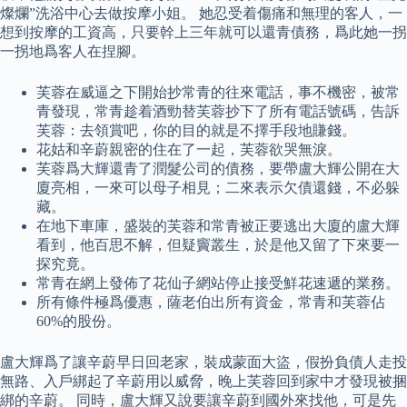
燦爛”洗浴中心去做按摩小姐。 她忍受着傷痛和無理的客人，一
想到按摩的工資高，只要幹上三年就可以還青債務，爲此她一拐
一拐地爲客人在捏腳。
芙蓉在威逼之下開始抄常青的往來電話，事不機密，被常
青發現，常青趁着酒勁替芙蓉抄下了所有電話號碼，告訴
芙蓉：去領賞吧，你的目的就是不擇手段地賺錢。
花姑和辛蔚親密的住在了一起，芙蓉欲哭無淚。
芙蓉爲大輝還青了潤髮公司的債務，要帶盧大輝公開在大
廈亮相，一來可以母子相見；二來表示欠債還錢，不必躲
藏。
在地下車庫，盛裝的芙蓉和常青被正要逃出大廈的盧大輝
看到，他百思不解，但疑竇叢生，於是他又留了下來要一
探究竟。
常青在網上發佈了花仙子網站停止接受鮮花速遞的業務。
所有條件極爲優惠，薩老伯出所有資金，常青和芙蓉佔
60%的股份。
盧大輝爲了讓辛蔚早日回老家，裝成蒙面大盜，假扮負債人走投
無路、入戶綁起了辛蔚用以威脅，晚上芙蓉回到家中才發現被捆
綁的辛蔚。 同時，盧大輝又說要讓辛蔚到國外來找他，可是先