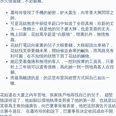
示欠債還錢，不必躲藏。
蕭玲玲發現了手機的祕密，妒火叢生，向常青大興問罪之
師。
可是花姑無意中卻從辛蔚口中知道了全部真相：欣蔚的丈
夫——詹姆士，就是他的兒子盧大輝，也是芙蓉的丈夫。
晚上回家，花姑罵辛蔚是“白眼狼”，喫裏扒外，無情無
義。
花姑打電話向家裏的兒子大根要錢，大根卻說出車禍了，
花姑找芙蓉要錢未果，開始偷盜倉庫的鹹魚，而馬路見有
利可圖，在不知情的狀態下買了花姑的贓物。
她忍受着傷痛和無理的客人，一想到按摩的工資高，只要
幹上三年就可以還青債務，爲此她一拐一拐地爲客人在捏
腳。
而最爲離譜的是：的店堂布置與經營方式與自己如出一
轍。
花姑還在大廈之內辛苦地、挨家挨戶地尋找自己的兒子。 趙堅
陰謀得逞了，他如願以償地執導並剪接了他的第一部、也就是以
芙蓉爲主角拍攝廣告，向巴董事長報喜後，他把這部廣告片送給
古勝今過目。 在蕭玲玲的勸說下，巴董事長決定收回成命不開