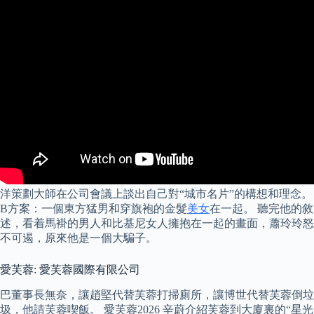
洋策劃大師在公司會議上談出自己對“城市名片”的構想和理念。
B方案：一個東方猛男和穿旗袍的金髮
美女
在一起。 聽完他的敘
述，看着馬褂的男人和比基尼女人擁抱在一起的畫面，蕭玲玲怒
不可遏，原來他是一個大騙子。
愛芙蓉: 愛芙蓉國際有限公司
巴董事長無奈，讓趙堅代替芙蓉打掃廁所，讓博世代替芙蓉倒垃
圾，他請芙蓉喫飯。 愛芙蓉2026 辛蔚介紹芙蓉到大廈裏的“星光