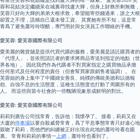
有留住芙蓉和花姑纔是找到盧大輝的唯一線索。 愛芙蓉2026 芙
蓉和花姑決定繼續呆在城裏尋找盧大輝，但身上財務所剩無幾，
芙蓉只好向大輝的弟弟大根求救，希望能寄些錢過來，誰之大根
卻置之不理，謊稱自己還未發工資。 其實她有所不知，這是常
青爲了避免蕭玲玲喫醋，專門用於與女演員工作聯絡的手機。
愛芙蓉: 愛芙蓉國際有限公司
愛美麗的雜貨舖是提供代買代購的服務，愛美麗是請託購買者的
「代理人」，並依照請託者的要求將商品寄送到指定的地點（世
界各地）。 因此我們作為代購者不對買家指定之購買物品承擔
任何形式及任何程度的責任（但會幫買家跟銷售者協調）。 在
芙蓉姐的身上集中了中國婦女善良、純樸的傳統美德和以德報
怨、自強不息的生活態度，這種生活態度也打動了周圍所有的
人。 而這些與當今社會的一些醜陋現象形成鮮明的對比。
愛芙蓉: 愛芙蓉國際有限公司
莉莉到廣告公司找常青，告訴他：我懷孕了。 接着，莉莉又在
大廈的
停車場
以要自殺威脅常青，爲了平息事態常青只好違心地
親吻了莉莉，而他們的糾纏被正好出現在此地的蕭玲玲看在眼
裏。 常青和莉莉的事情一
上網
，蕭玲玲也看到了。