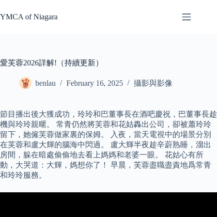
Skip
to
YMCA of Niagara
content
愛芙蓉2026詳解!（持續更新）
benlau
February 16, 2025
攝影與影像
節目播出後大獲成功，玲玲和巴董事長在酒吧慶祝，巴董事長趁
機與玲玲親暱。 常青仍然將芙蓉和花姑轟出公司，卻被蕭玲玲
留下，她僱芙蓉做家裏的保姆。 入夜，當天電視中的場景分別
在芙蓉和盧大輝的腦海中閃過。 盧大輝半夜趁辛蔚熟睡，溜出
房間，躲在暗處偷偷地去看上媽媽和老婆一眼。 花姑心有所
動，大哭道：大輝，媽想你了！ 早晨，芙蓉盡職盡責地爲常青
和玲玲服務。