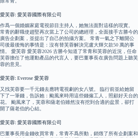
除常青。
愛芙蓉: 愛芙蓉國際有限公司
作爲一個婚姻家庭電視節目主持人，她無法面對這樣的現實。
常青的辭職使趙堅再次當上了公司的總經理，全面接手古勝今的
廣告企劃案，並提出了自己的拍攝方案。 常青一氣之下離開公
司後最後悔的事情是：沒有替芙蓉解決完盧大輝欠款50 萬的事
情。 愛芙蓉 愛芙蓉2026 古勝今知道了常青和芙蓉的近況，任命
芙蓉擔任了他運動產品的代言人，要巴董事長在廣告問題上聽芙
蓉的意見。
愛芙蓉: Everose 愛芙蓉
又找芙蓉要一千元錢去應聘電視劇的女八號。 臨行前並給她留
下了一筆錢，告訴她：颱風來時用這些錢僱工人，照顧好天台的
花。 颱風來了，芙蓉和薩老伯雖然沒有挖到合適的盆景，卻打
開了薩老伯的心結。
愛芙蓉: 愛芙蓉國際有限公司
巴董事長用金錢收買常青，常青不爲所動，銷燬了所有企劃案和