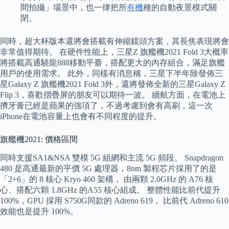
間拍攝」場景中，也一律把所
有機
種的自動夜景模式關
閉。
同時，超大杯版本還將會搭載有伸縮鏡頭方案，其長焦表現將會
非常值得期待。 在硬件性能上，三星Z 旗艦機2021 Fold 3大概率
將搭載高通驍龍888移動平臺，搭配更大的內存組合，滿足旗艦
用戶的使用需求。 此外，同樣有消息稱，三星下半年除發佈三
星Galaxy Z 旗艦機2021 Fold 3外，還將發佈全新的三星Galaxy Z
Flip 3，喜歡摺疊屏的朋友可以期待一波。 續航方面，在電池上
擠牙膏已經是蘋果的強項了，不過考慮到會有高刷，這一次
iPhone在電池容量上也會有不同程度的提升。
旗艦機2021: 價格區間
同時支援SA1&NSA 雙模 5G 組網和主流 5G 頻段。 Snapdragon
480 是高通最新的平價 5G 處理器，8nm 製程芯片採用了的是
「2+6」的 8 核心 Kryo 460 架構， 由兩顆 2.0GHz 的 A76 核
心、搭配六顆 1.8GHz 的A55 核心組成。 整體性能比前代提升
100%，GPU 採用 S750G同款的 Adreno 619， 比前代 Adreno 610
效能也是提升 100%。