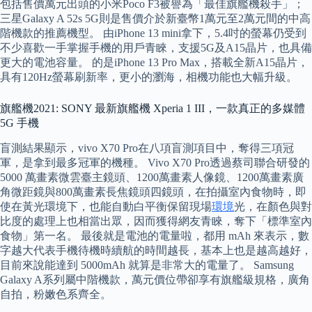
包括售價萬元出頭的小米Poco F3被譽為「最佳旗艦機殺手」；
三星Galaxy A 52s 5G則是售價介於新臺幣1萬元至2萬元間的中高
階機款的推薦機型。 由iPhone 13 mini拿下，5.4吋的螢幕仍受到
不少喜歡一手掌握手機的用戶青睞，支援5G及A15晶片，也具備
更大的電池容量。 的是iPhone 13 Pro Max，搭載全新A15晶片，
具有120Hz螢幕刷新率，更小的瀏海，相機功能也大幅升級。
旗艦機2021: SONY 最新旗艦機 Xperia 1 III，一款真正的多媒體
5G 手機
盲測結果顯示，vivo X70 Pro在八項盲測項目中，奪得三項冠
軍，是拿到最多冠軍的機種。 Vivo X70 Pro透過蔡司聯合研發的
5000 萬畫素微雲臺主鏡頭、1200萬畫素人像鏡、1200萬畫素廣
角微距鏡與800萬畫素長焦鏡頭四鏡頭，在拍攝室內食物時，即
使在黃光環境下，也能自動白平衡保留現場
環境
光，在顏色與對
比度的處理上也相當出眾，因而獲得網友青睞，奪下「標準室內
食物」第一名。 最後就是電池的電量啦，都用 mAh 來表示，數
字越大代表手機待機時續航的時間越長，基本上也是越高越好，
目前來說能達到 5000mAh 就算是非常大的電量了。 Samsung
Galaxy A系列屬中階機款，萬元價位帶卻享有旗艦級規格，廣角
自拍，粉嫩色系齊全。