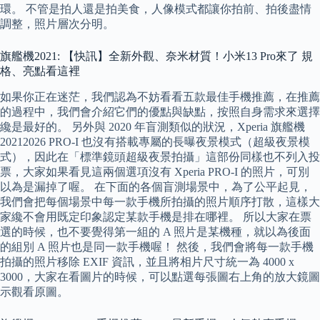
環。 不管是拍人還是拍美食，人像模式都讓你拍前、拍後盡情
調整，照片層次分明。
旗艦機2021: 【快訊】全新外觀、奈米材質！小米13 Pro來了 規
格、亮點看這裡
如果你正在迷茫，我們認為不妨看看五款最佳手機推薦，在推薦
的過程中，我們會介紹它們的優點與缺點，按照自身需求來選擇
纔是最好的。 另外與 2020 年盲測類似的狀況，Xperia 旗艦機
20212026 PRO-I 也沒有搭載專屬的長曝夜景模式（超級夜景模
式），因此在「標準鏡頭超級夜景拍攝」這部份同樣也不列入投
票，大家如果看見這兩個選項沒有 Xperia PRO-I 的照片，可別
以為是漏掉了喔。 在下面的各個盲測場景中，為了公平起見，
我們會把每個場景中每一款手機所拍攝的照片順序打散，這樣大
家纔不會用既定印象認定某款手機是排在哪裡。 所以大家在票
選的時候，也不要覺得第一組的 A 照片是某機種，就以為後面
的組別 A 照片也是同一款手機喔！ 然後，我們會將每一款手機
拍攝的照片移除 EXIF 資訊，並且將相片尺寸統一為 4000 x
3000，大家在看圖片的時候，可以點選每張圖右上角的放大鏡圖
示觀看原圖。