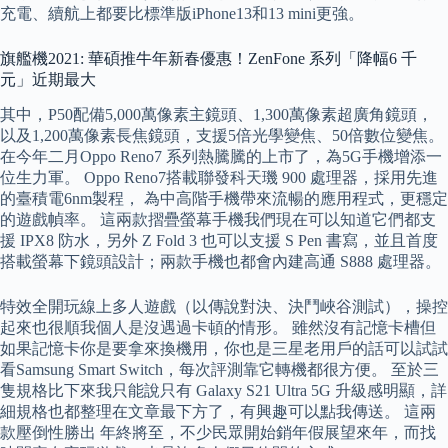
充電、續航上都要比標準版iPhone13和13 mini更強。
旗艦機2021: 華碩推牛年新春優惠！ZenFone 系列「降幅6 千
元」近期最大
其中，P50配備5,000萬像素主鏡頭、1,300萬像素超廣角鏡頭，
以及1,200萬像素長焦鏡頭，支援5倍光學變焦、50倍數位變焦。
在今年二月Oppo Reno7 系列熱騰騰的上市了，為5G手機增添一
位生力軍。 Oppo Reno7搭載聯發科天璣 900 處理器，採用先進
的臺積電6nm製程， 為中高階手機帶來流暢的應用程式，更穩定
的遊戲幀率。 這兩款摺疊螢幕手機我們現在可以知道它們都支
援 IPX8 防水，另外 Z Fold 3 也可以支援 S Pen 書寫，並且首度
搭載螢幕下鏡頭設計；兩款手機也都會內建高通 S888 處理器。
特效全開玩線上多人遊戲（以傳說對決、決鬥峽谷測試），操控
起來也很順我個人是沒遇過卡頓的情形。 雖然沒有記憶卡槽但
如果記憶卡你是要拿來換機用，你也是三星老用戶的話可以試試
看Samsung Smart Switch，每次評測靠它轉機都很方便。 至於三
隻規格比下來我只能說只有 Galaxy S21 Ultra 5G 升級感明顯，詳
細規格也都整理在文章最下方了，有興趣可以點我傳送。 這兩
款壓倒性勝出 年終將至，不少民眾開始銷年假展望來年，而找