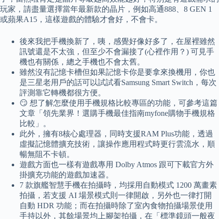
玩家，請盡量選擇當年最新款的晶片，例如高通888、8 GEN 1
或蘋果A15，這樣遊戲的體驗才會好，不會卡。
後來我把手機換新了，咦，感覺好像好多了，在屋裡雖然
訊號還是不太強，但至少不會漏接了(心裡作用？) 可見手
機也有關係，總之手機也不會太舊。
雖然沒有記憶卡槽但如果記憶卡你是要拿來換機用，你也
是三星老用戶的話可以試試看Samsung Smart Switch，每次
評測靠它轉機都很方便。
😏 想了解怎麼使用手機規格比較專區的功能，可參考這篇
文章「領先業界！選購手機最佳指南myfone購物手機規格
比較」。
此外，擁有8核心處理器，同時支援RAM Plus功能，透過
虛擬記憶體擴充技術，讓操作應用程式時更行雲流水，順
暢無阻不卡頓。
遊戲方面也一樣有遊戲專用 Dolby Atmos 跟可下載官方外
掛擴充功能的遊戲加速器。
7 款旗艦智慧手機在拍攝時，均採用自動模式 1200 萬畫素
拍攝，若支援 AI 場景模式則一律開啟，另外也一律打開
自動 HDR 功能；而在拍攝時除了室內食物拍攝場景使用
手持以外，其餘場景均上腳架拍攝，在「標準鏡頭一般夜