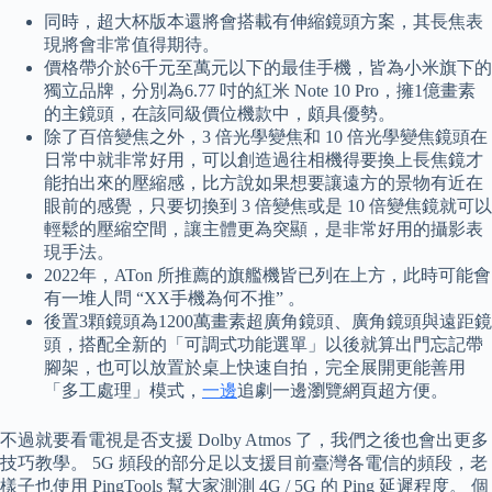
同時，超大杯版本還將會搭載有伸縮鏡頭方案，其長焦表
現將會非常值得期待。
價格帶介於6千元至萬元以下的最佳手機，皆為小米旗下的
獨立品牌，分別為6.77 吋的紅米 Note 10 Pro，擁1億畫素
的主鏡頭，在該同級價位機款中，頗具優勢。
除了百倍變焦之外，3 倍光學變焦和 10 倍光學變焦鏡頭在
日常中就非常好用，可以創造過往相機得要換上長焦鏡才
能拍出來的壓縮感，比方說如果想要讓遠方的景物有近在
眼前的感覺，只要切換到 3 倍變焦或是 10 倍變焦鏡就可以
輕鬆的壓縮空間，讓主體更為突顯，是非常好用的攝影表
現手法。
2022年，ATon 所推薦的旗艦機皆已列在上方，此時可能會
有一堆人問 “XX手機為何不推” 。
後置3顆鏡頭為1200萬畫素超廣角鏡頭、廣角鏡頭與遠距鏡
頭，搭配全新的「可調式功能選單」以後就算出門忘記帶
腳架，也可以放置於桌上快速自拍，完全展開更能善用
「多工處理」模式，
一邊
追劇一邊瀏覽網頁超方便。
不過就要看電視是否支援 Dolby Atmos 了，我們之後也會出更多
技巧教學。 5G 頻段的部分足以支援目前臺灣各電信的頻段，老
樣子也使用 PingTools 幫大家測測 4G / 5G 的 Ping 延遲程度。 個