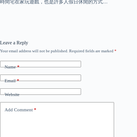
時間宅在家玩遊戲，也是許多人假日休閒的方式…
Leave a Reply
Your email address will not be published.
Required fields are marked
*
Name
*
Email
*
Website
Add Comment
*