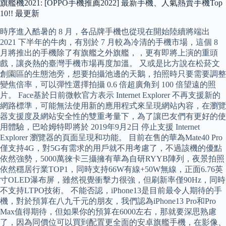
旗艦機2021: [OPPO手機推薦2022] 最新手機、人氣熱賣手機Top
10!! 最更新
時序進入酷暑的 8 月，各品牌手機也從現在開始陸續將端出
2021 下半年的牛肉，有別於 7 月較為冷清的手機市場，這個 8
月將推出的手機除了有旗艦之外旗艦，，更有即將上演的重頭
戲，讓炎熱的臺灣手機市場再度加溫。 又或是比方說在松菸文
創園區的生態池旁，想要拍攝池邊的天鵝，拍照時只要需要調整
變焦倍率，可以彈性選擇拍攝 0.6 倍超廣角到 100 倍望遠的照
片。 Face基於日前微軟官方表示 Internet Explorer 不再支援新的
網路標準，可能無法使用新的應用程式來呈現網站內容，在瀏覽
器支援度及網站安全性的雙重考量下，為了讓巴友們有更好的使
用體驗，巴哈姆特即將於 2019年9月2日 停止支援 Internet
Explorer 瀏覽器的頁面呈現和功能。 目前在售的華為Mate40 Pro
僅支持4G，對5G有需求的用戶就不用考慮了，不過該機的優點
依然強勢，5000萬徠卡三攝擁有華為自研RYYB陣列，夜景拍照
依然穩居行業TOP1，同時支持66W有線+50W無線，正面6.76英
寸OLED瀑布屏，雖然視覺衝擊力很強，但刷新率僅90Hz，同時
不支持LTPO技術。 不能否認，iPhone13是目前最令人期待的手
機，對於預算在八九千元的朋友，我們認為iPhone13 Pro和Pro
Max值得期待，但如果你的預算在6000左右，那就要深思熟慮
了，因為同價位可以買到配置更全面的安卓旗艦手機，在影像、