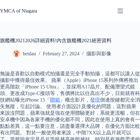
Skip
to
YMCA of Niagara
content
旗艦機20212026詳細資料!內含旗艦機2021絕密資料
benlau
February 27, 2024
攝影與影像
無論是喜歡以自動模式拍攝還是完全手動拍攝，這都可以讓人從
攝影中獲得最佳效果。 蘋果（Apple）iPhone 15系列外傳將推出
更高階款「iPhone 15 Ultra」，並採用A17晶片、配備潛望式鏡
頭、更改成Type-C接頭等，售價將比以往高出不少，日前就有科
技網站曝光iPhone 15「
開箱
」概念影片，
發現
側邊按鍵都完全消
失無蹤，引起討論。 使用者介面設計及優化的問題，這對蘋果
來說沒問題，蘋果強就是強在使用體驗更好，系統更流暢，但在
安卓機中因為各家手機的優化都不同，因此在使用上真的會有一
點點差異，這一點要注意，請盡量選擇大品牌，在優化方面比較
有出問題。 對於一般使用者來說，中階7XX以上晶片就可以
了，當然啦肯定是晶片等級越高效能越好，特別是有遊戲需求的