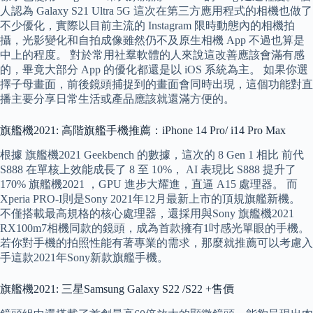
人認為 Galaxy S21 Ultra 5G 這次在第三方應用程式的相機也做了
不少優化，實際以目前主流的 Instagram 限時動態內的相機拍
攝，光影變化和自拍成像雖然仍不及原生相機 App 不過也算是
中上的程度。 對於常用社羣軟體的人來說這改善應該會滿有感
的，畢竟大部分 App 的優化都還是以 iOS 系統為主。 如果你選
擇子母畫面，前後鏡頭捕捉到的畫面會同時出現，這個功能對直
播主要分享日常生活或產品應該就還滿方便的。
旗艦機2021: 高階旗艦手機推薦：iPhone 14 Pro/ i14 Pro Max
根據 旗艦機2021 Geekbench 的數據，這次的 8 Gen 1 相比 前代
S888 在單核上效能成長了 8 至 10%， AI 表現比 S888 提升了
170% 旗艦機2021 ，GPU 進步大耀進，直逼 A15 處理器。 而
Xperia PRO-I則是Sony 2021年12月最新上市的頂規旗艦新機。
不僅搭載最高規格的核心處理器，還採用與Sony 旗艦機2021
RX100m7相機同款的鏡頭，成為首款擁有1吋感光單眼的手機。
若你對手機的拍照性能有著專業的需求，那麼就推薦可以考慮入
手這款2021年Sony新款旗艦手機。
旗艦機2021: 三星Samsung Galaxy S22 /S22 +售價