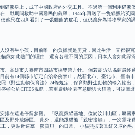
到貓熊身上，成了中國政府的外交工具。 不過第一個利用貓熊做
二戰期間救助中國難民的義舉；1946年再送了一隻貓熊給英國，
熊的西方人，即便他只在四川看到了一張貓熊的皮毛，但仍讓身為博物
2人沒有生小孩，目前唯一的負擔就是房貸，因此生活一直都很寬
於貓熊如此熱門的理由，還有各種不同的原因，日本人會如此深
北市、高雄市與臺南市四縣市採雙禁方針。 倘若菸防法協商最終
目前有14個縣市訂定自治條例禁止，然新北市、臺北市、臺南市
依照《野生動物保育法》24條規定，保育類野生動物的輸入輸出
盛頓公約CITES規範，若重慶動物園有意贈與大貓熊，可循臺
安排在這邊停留參觀。 「臥龍熊貓基地」位於汶川山區，屬國家
及野外放歸區。 此外，還能跟貓熊「親密接觸」，一次需花費5
志工，更貼近這羣「熊寶貝」的日常。 小貓熊披著又紅又厚的毛