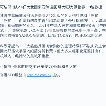
可貓熊: 影／4仔犬受困東石魚塭底 母犬狂吠 動物界119速救援
其實中華民國政府退居臺灣之後出版的各大詞典也稱「熊貓」，
「熊貓」；而當時的農委會則認為這是「外行指導內行」，繼續
貓」稱做貓熊的別名。 2021年中華人民共和國國務院發表《中國
危」。 專家認為，COVID-19病毒變異株的致死率一般不
同步聯播於YAHOO新聞網、LINE TODAY、PCHOME新聞網
科學家認為：「大貓熊具備肉食動物的生理特徵卻不以肉為主食
因此只能依靠腸內細菌分解竹葉（但大多未經消化完整排出）。 巢
核域內，雌體間的巢域不重疊。
可貓熊: 臺北市長交接 蔣萬安力推4扇機會之窗
香港SEO服務由
featured.com.hk
提供