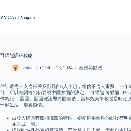
Skip
to
content
YMCA of Niagara
可貓熊詳細攻略
benlau
October 23, 2024
寵物與動物
估計還需一支含餵養及獸醫的5人小組；粗估不含人事費，一年約
可，所以相關輸出仍要視中國方面的決定。 可貓熊 可貓熊20
作為紀… 團團、圓圓確認即將贈臺後，當年魏榮平教授是時任
一起生活，培養感情。
由於大貓熊有熊和浣熊的特性，卻和這兩個科的動物有明顯
並自成一屬。
貓熊的特殊外表相當吸睛，可說是人見人愛，因此自古以來