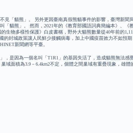
不見「貓熊」。 另外更因臺南真假熊貓事件的影響，臺灣新聞局
叫「貓熊」。 然而，2021年的《教育部國語詞典簡編本》、
的生物多樣性保護》白皮書稱，野外大貓熊數量從40年前的1,11
高，中國的封城政策讓人民鮮少接觸病毒，加上中國疫苗效力不如預
、HINET新聞網等平臺。
」，是因為一個名叫「T1R1」的基因失活了，造成貓熊無法感
域面積為3.9－6.4km2不定，個體之間巢域有重疊現象，雄體