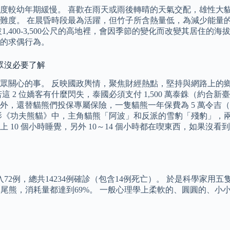
度較幼年期緩慢。 喜歡在雨天或雨後轉晴的天氣交配，雄性大貓
難度。 在晨昏時段最為活躍，但竹子所含熱量低，為減少能量的
,400-3,500公尺的高地裡，會因季節的變化而改變其居住的
的求偶行為。
眾沒必要了解
眾關心的事。 反映國政輿情，聚焦財經熱點，堅持與網路上的鄉
 2 位嬌客有什麼閃失，泰國必須支付 1,500 萬泰銖（約合新
中心外，還替貓熊們投保專屬保險，一隻貓熊一年保費為 5 萬令吉
影《功夫熊貓》中，主角貓熊「阿波」和反派的雪豹「殘豹」，兩
上 10 個小時睡覺，另外 10～14 個小時都在喫東西，如果
移入72例，總共14234例確診（包含14例死亡）。 於是科學
無尾熊，消耗量都達到69%。 一般心理學上柔軟的、圓圓的、小