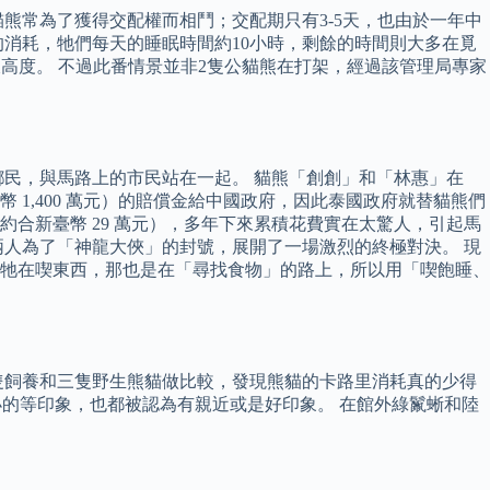
熊常為了獲得交配權而相鬥；交配期只有3-5天，也由於一年中
消耗，牠們每天的睡眠時間約10小時，剩餘的時間則大多在覓
海拔高度。 不過此番情景並非2隻公貓熊在打架，經過該管理局專家
民，與馬路上的市民站在一起。 貓熊「創創」和「林惠」在
臺幣 1,400 萬元）的賠償金給中國政府，因此泰國政府就替貓熊們
（約合新臺幣 29 萬元），多年下來累積花費實在太驚人，引起馬
人為了「神龍大俠」的封號，展開了一場激烈的終極對決。 現
沒看到牠在喫東西，那也是在「尋找食物」的路上，所以用「喫飽睡、
家用五隻飼養和三隻野生熊貓做比較，發現熊貓的卡路里消耗真的少得
小的等印象，也都被認為有親近或是好印象。 在館外綠鬣蜥和陸