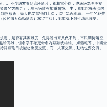
浪，… 不少網友看到這段影片，都相當心疼，也紛紛為團團祝
發展的方向走」，坦言病情有加重趨勢。 中，喜歡跳舞表演的
大貓熊放飯，每天也要幫牠們上課，進行親近訓練。 一年的花費
歡（位於博瓦勒動物園）2017年8月，歡歡誕下雄性幼崽圓夢。
規定，是否有其困難度，免得說出來又做不到，市民期待落空。
貓熊給高雄，但名字不確定命名為融融或雄雄。 媒體報導，中國全
期待韓國瑜日後能赴重慶交流，而「人要交流，動物也要交流」，