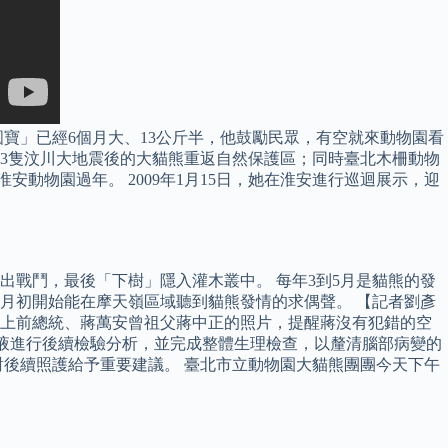
圓寶」已經6個月大、13公斤半，他鼓勵民眾，有空就來動物園看
，13隻汶川大地震後的大貓熊重返自然保護區；同時臺北木柵動物
動物園過年。 2009年1月15日，她在淮安進行巡迴展示，迎
出戰鬥，最後「下樹」隱入灌木叢中。 每年3到5月是貓熊的發
4月初開始能在摩天嶺區域聽到貓熊發情的求偶聲。 【記者劉彥
送上前總統、蔣萬安曾祖父蔣中正的照片，提醒蔣沒有犯錯的空
髓液進行後續檢驗分析，並完成整體生理檢查，以釐清腦部病變的
對後續照護給予重要建議。 臺北市立動物園大貓熊團團今天下午