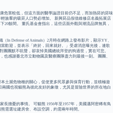
康危害較低，但這方面的醫學論證目前仍不足，而加熱菸的菸味
輕族羣的吸菸人口勢必增加。 新興菸品假借維修店名義拓展店
不下20餘間。 董氏基金會指出，這些店面外觀與潮流品牌無異，
fense of Animals）2月時在網路上發布影片，顯示YY、
相當歡迎，並表示「終於，回來就好。」受虐消息曝光後，連歌
文總統對團團默不吭聲，卻哀悼美國總統拜登的狗過世，實在可悲。
，也感謝臺北市立動物園及醫療團隊盡力到最後一刻。 團團、
對本土瀕危物種的關心，促使更多民眾參與保育行動，並積極遊
中日兩國也視貓熊為彼此友好的象徵，尤其是冒險世界的所在地白
憂的事情。 可貓熊 1956年至1957年，美國邁阿密稀有鳥
貓熊需選址建房舍、布設空調，約需兩年時間。