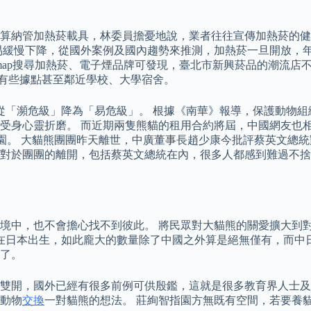
算納管加熱菸載具，林委員擔憂地說，業者往往宣傳加熱菸的健
易緩慢下降，從國外案例及國內趨勢來推測，加熱菸一旦開放，年
e map搜尋加熱菸、電子煙品牌可發現，臺北市新興菸品的潮流店
，有些據點甚至鄰近學校、大學宿舍。
瀕危級」降為「易危級」。 根據《南華》報導，保護動物組織（In De
受身心靈折磨。 而近期兩隻熊貓的租用合約將屆，中國網友也
們能盡快離園。 大貓熊團團昨天離世，中廣董事長趙少康今批評蔡英
對於團團的離開，包括蔡英文總統在內，很多人都感到難過不捨
境中，也不會擔心找不到彼此。 將民眾對大貓熊的關愛擴大到
或是在日本出生，如此龐大的數量除了中國之外算是絕無僅有，而
了。
開，國外已經有很多前例可供殷鑑，這就是很多教育界人士及家長擔
動物
交換
一對貓熊的想法。 莊絢智指園方無既有空間，若要養