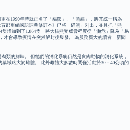
更在1990年時就正名了「貓熊」、「熊貓」，將其統一稱為
《教育部重編國語詞典修訂本》已將「貓熊」列出，並且把「熊
4隻增加到了1,864隻，將大貓熊受威脅程度從「瀕危」降為「易
期，才會導致疫情在突然解封後爆發。 為服務廣大的讀者，新聞
覺肉類的鮮味。 但牠們的消化系統仍然是食肉動物的消化系統，
的巢域略大於雌體。 此外雌體大多數時間僅活動於30－40公頃的