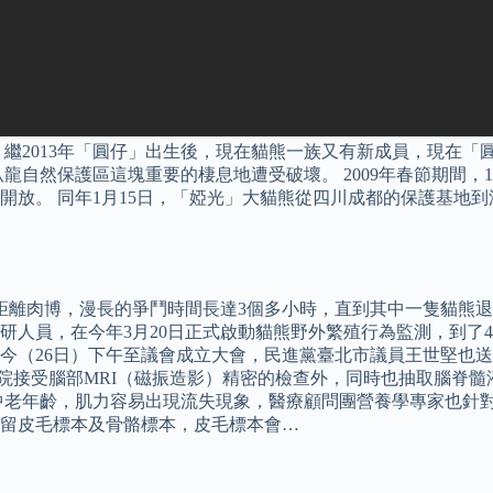
繼2013年「圓仔」出生後，現在貓熊一族又有新成員，現在「
臥龍自然保護區這塊重要的棲息地遭受破壞。 2009年春節期間
。 同年1月15日，「婭光」大貓熊從四川成都的保護基地到淮安
距離肉博，漫長的爭鬥時間長達3個多小時，直到其中一隻貓熊退
研人員，在今年3月20日正式啟動貓熊野外繁殖行為監測，到了
，今（26日）下午至議會成立大會，民進黨臺北市議員王世堅也
醫院接受腦部MRI（磁振造影）精密的檢查外，同時也抽取腦脊
入中老年齡，肌力容易出現流失現象，醫療顧問團營養學專家也針
留皮毛標本及骨骼標本，皮毛標本會…