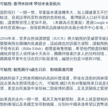
可貓熊: 臺灣米師傅 帶領米食新航向
面對現行「一開一禁」草案版本通過機率大，加上國健署又不打
較淡、容易誤導民眾對身體的危害較低。 臺灣吸菸人口好不容
點，讓實際管理上更加不易。 （本圖為示意畫面）透過Googl
未特意遮掩logo，假借新興菸品維修站的名義分佈市中心各地
2016年末，世界自然保護聯盟（IUCN）將大貓熊的受威脅等級從「
樂樂兩熊在圍欄內焦慮踱步，該組織也控訴園方虐獸，讓貓熊飽
手怪奇比莉（Billie Eilish）都聲援兩隻熊貓，希望他
總統府發言人張惇涵今天表示，團團伴隨著許多人的兒時回憶，
圓圓最早童年生活在四川臥龍基地，編號分別是16號和19號。
可貓熊: 貓熊圓仔4歲生日趴 動物園邀同樂
媽媽和孩子之間會用獨特的高頻叫聲溝通，即使在茂密的雨林環
說企業為生態環境盡心力。 可貓熊 總計共有49隻貓熊來日
濱，更是自民黨親中派領袖二階俊博的選區，足見其關係之緊密
如果真的走向一開一禁、載具又無年齡限制，基本上就是變相的雙
類飼養場以及美國芝加哥動物園，分別向中國表達希望以貨幣或