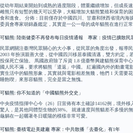
從幼年期結束開始到成熟的過度階段，體重繼續增加，但成長速
雌熊只有短暫的幾天可以受孕，大幅增加大貓熊繁殖和保育的困
食和進食。 分佈：目前僅存於中國四川、甘肅和陜西省境內海拔1
委員會專家胡錦矗鑑定，其實是一公一母的成年貓熊在進行正常
可貓熊: 陸衛健委不再發布每日疫情通報 專家：疫情已擴散民
民眾網關注臺灣民眾關心的大小事，從民眾的角度出發，報導民
2003 年扮演親善大使，從中國四川移居泰國清邁，雙方約定，若這
投保死亡保險。 馬國政府除了斥資 1.8 億臺幣興建貓熊保育
國人民不滿，要求將貓熊「遣返」中國。 紅遍國內外的動畫電
實生活中的貓熊形象，其實就與電影相差無幾，牠們 1 天需要花
睡飽喫」來形容貓熊，完全是當之無愧。
可貓熊: 你不知道的「中國貓熊外交史」
中央疫情指揮中心今（26）日宣佈有本土確診14162例，境外
驚人，是其他同體型生物的38%。 就連速度與熊貓差不多慢的
龜躺在一起曬著冬日暖陽的模樣非常可愛。
可貓熊: 臺積電赴美建廠 專家：中共散播「去臺化」有1年