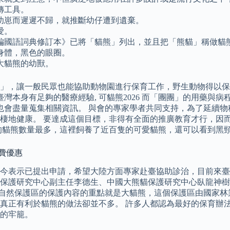
傳工具。
離幼崽而遲遲不歸，就推斷幼仔遭到遺棄。
愛。
重編國語詞典修訂本》已將「貓熊」列出，並且把「熊貓」稱做貓
身體，黑色的眼圈。
大貓熊的幼獸。
」，讓一般民眾也能協助動物園進行保育工作，野生動物得以保有
 臺灣本身有足夠的醫療經驗, 可貓熊2026 而「團團」的用藥與
動物園也會盡量蒐集相關資訊。 與會的專家學者共同支持，為了延
棲地健康。 要達成這個目標，非得有全面的推廣教育才行，因
的貓熊數量最多，這裡飼養了近百隻的可愛貓熊，還可以看到黑
費優惠
表示已提出申請，希望大陸方面專家赴臺協助診治，目前來臺專家
保護研究中心副主任李德生、中國大熊貓保護研究中心臥龍神樹
臥龍自然保護區的保護內容的重點就是大貓熊，這個保護區由國家林
，但真正有利於貓熊的做法卻並不多。 許多人都認為最好的保育
的牢籠。