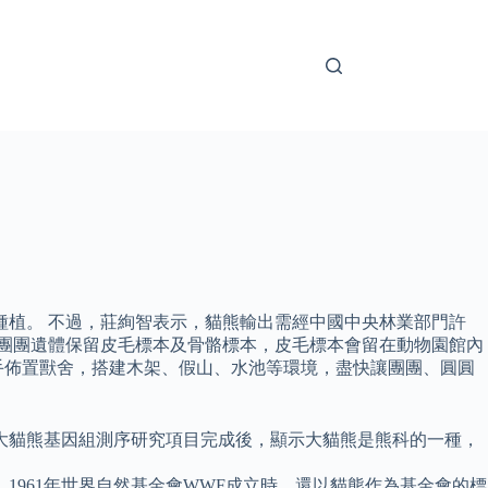
劃種植。 不過，莊絢智表示，貓熊輸出需經中國中央林業部門許
會將團團遺體保留皮毛標本及骨骼標本，皮毛標本會留在動物園館內
手佈置獸舍，搭建木架、假山、水池等環境，盡快讓團團、圓圓
年大貓熊基因組測序研究項目完成後，顯示大貓熊是熊科的一種，
961年世界自然基金會WWF成立時，還以貓熊作為基金會的標