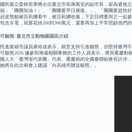
國民黨立委林奕華將出任臺北市長蔣萬安的副市長，卻為避免立
福：「團團加油！」、「團團要早日康復。」、「團團要趕快好
頑皮熊貓被莎莉娜看中，被莎莉娜收服，下定目標要與之一起參
包含水電，就要花掉200到300萬元，還要再加上平常照顧他們的
可貓熊: 臺北市立動物園園區介紹
民進黨籍市議員康裕成表示，願意支持引進貓熊，但堅持臺灣不
可貓熊2026 據參與籌備相關事務的工作人員表示，將與重慶
國人大「臺灣省代表團」代表、重慶籍的全國臺聯副會長許沛，
她將在此次兩會上建議「向高雄市贈送貓熊」。