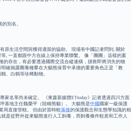
熊的別名。
原生活空間與獲得適當的協助。 現場有中國記者問到, 關於
病程等, 一直都跟中方在線上保持專業聯繫。 像「團團」這樣的案
續物種的存在，有必要透過國際交流合縱連橫，拯救即將消失的物
而明確揭露圈養種羣在大貓熊保育中承擔的重要角色正是「教
頸鶴、白鶴等珍稀動物。
名單尚未確定。 《東森新媒體ETtoday》記者透過四川方面
坪基地主任魏榮平（陸稱熊貓）。 大貓熊是
中國
國家一級保護
業局直接管轄。 但由於當時較
落後
的保護觀念和生態學知識的相
辦法就是從野外捉來貓熊進行人工飼養，而飼養條件較差和工作人