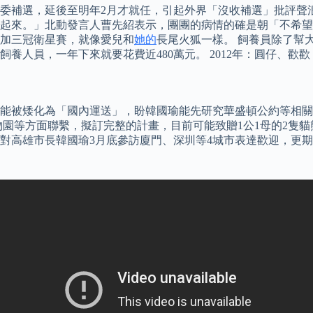
委補選，延後至明年2月才就任，引起外界「沒收補選」批評聲
起來。」北動發言人曹先紹表示，團團的病情的確是朝「不希望
加三冠衛星賽，就像愛兒和
她的
長尾火狐一樣。 飼養員除了幫
飼養人員，一年下來就要花費近480萬元。 2012年：圓仔、歡
能被矮化為「國內運送」，盼韓國瑜能先研究華盛頓公約等相關
動物園等方面聯繫，擬訂完整的計畫，目前可能致贈1公1母的2隻
對高雄市長韓國瑜3月底參訪廈門、深圳等4城市表達歡迎，更