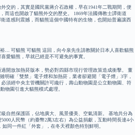
外交的，其實是國民黨蔣介石政權，早在1941年二戰期間，便
而這也開啟了貓熊外交的歷史。 1869年法國傳教士譚衛道
學家的譚衛道感到震撼，而貓熊這個中國特有的生物，也開始普遍讓西
裕… 可貓熊 可貓熊 這回，向今泉先生請教關於日本人喜歡貓熊
深喜愛貓熊，早就已經是不可避免的事實。
通過開放加熱菸版本，勢必對四縣市現行管理政策造成衝擊。 董
雖明確「雙禁」電子煙和加熱菸，業者卻避開「電子煙」3字，
，必須經中央主管機關許可纔行，壽山動物園是公立動物園、符
北動物園引進大貓熊模式處理。
級自然保護區，佔地廣大、風景優美、空氣清新。 基地共分為
000人民幣（約臺幣2萬3左右）為公益捐獻，互動時間長達4小
，如同一件紅「外套」，在冬天裡顏色特別鮮明。