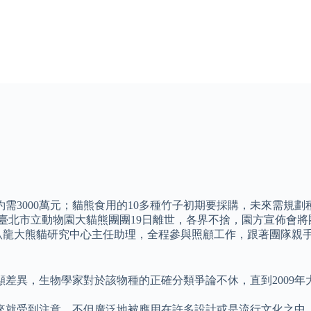
需3000萬元；貓熊食用的10多種竹子初期要採購，未來需規
26 臺北市立動物園大貓熊團團19日離世，各界不捨，園方宣佈
臥龍大熊貓研究中心主任助理，全程參與照顧工作，跟著團隊親
差異，生物學家對於該物種的正確分類爭論不休，直到2009
就受到注意，不但廣泛地被應用在許多設計或是流行文化之中，1