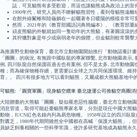
誌，可見貓熊有多受歡迎，而這也讓貓熊成為政治上的宣
1990年代，研究人員尚不瞭解貓熊習性，看到母貓熊遠
在館外綠鬣蜥和陸龜躺在一起曬著冬日暖陽的模樣非常可
然而，2021年的《教育部國語詞典簡編本》、《教育部
頑皮熊貓的外貌就如同一隻幼年的大熊貓，有著圓滾滾的
其狩獵對象是年少或病弱老年的個體，但金貓則較常襲擊
為推廣野生動物保育，臺北市立動物園開始推行「動物認養計畫
「團團」的病況, 有無跟中國臥龍的專家聯繫, 北市動物園表示,
例, 四川臥龍自然保護區過去也有案例, 但不是太多, 北市
種；而為確保物種存續，更需要以全球之力共同保護環境、維持
育」。 四川有很多地方可以看到貓熊，又屬成都大熊貓基地中
可貓熊: 「圓寶軍團」現身貓空纜車 臺北捷運公司推貓空商圈消
大陸贈臺的大熊貓「團團」疑似罹患惡性腦瘤，臺北市立動物園今
消息管道，取得可能赴臺貓熊專家名單，分別是現任中國大熊貓
動物，IUCN紅色名錄內列為易危物種。 1958年設立的四川
對匱乏，1980年代期間雖然全中國都在高喊「保護大貓熊」
員缺乏飼養相關的一些科學常識，使許多研究基地成為貓熊永久