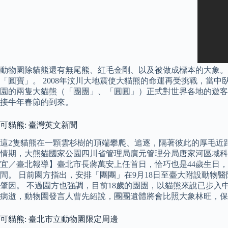
動物園除貓熊還有無尾熊、紅毛金剛、以及被做成標本的大象。 
「圓寶」。 2008年汶川大地震使大貓熊的命運再受挑戰，當中
園的兩隻大貓熊（「團團」、「圓圓」）正式對世界各地的遊客開放
接牛年春節的到來。
可貓熊: 臺灣英文新聞
這2隻貓熊在一顆雲杉樹的頂端攀爬、追逐，隔著彼此的厚毛近
情期，大熊貓國家公園四川省管理局廣元管理分局唐家河區域科
宜／臺北報導】臺北市長蔣萬安上任首日，恰巧也是44歲生日
間。 日前園方指出，安排「團團」在9月18日至臺大附設動物
肇因。 不過園方也強調，目前18歲的團團，以貓熊來說已步
病逝，動物園發言人曹先紹說，團團遺體將會比照大象林旺，保
可貓熊: 臺北市立動物園限定周邊