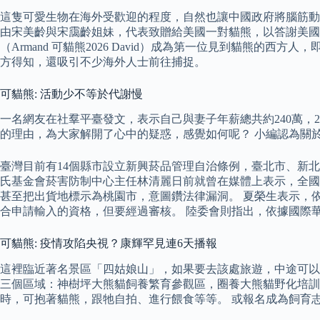
這隻可愛生物在海外受歡迎的程度，自然也讓中國政府將腦筋動
由宋美齡與宋靄齡姐妹，代表致贈給美國一對貓熊，以答謝美國在
（Armand 可貓熊2026 David）成為第一位見到貓
方得知，還吸引不少海外人士前往捕捉。
可貓熊: 活動少不等於代謝慢
一名網友在社羣平臺發文，表示自己與妻子年薪總共約240萬，
的理由，為大家解開了心中的疑惑，感覺如何呢？ 小編認為關
臺灣目前有14個縣市設立新興菸品管理自治條例，臺北市、新
氏基金會菸害防制中心主任林清麗日前就曾在媒體上表示，全國
甚至把出貨地標示為桃園市，意圖鑽法律漏洞。 夏榮生表示，
合申請輸入的資格，但要經過審核。 陸委會則指出，依據國際華
可貓熊: 疫情攻陷央視？康輝罕見連6天播報
這裡臨近著名景區「四姑娘山」，如果要去該處旅遊，中途可以
三個區域：神樹坪大熊貓飼養繁育參觀區，圈養大熊貓野化培訓區
時，可抱著貓熊，跟牠自拍、進行餵食等等。 或報名成為飼育