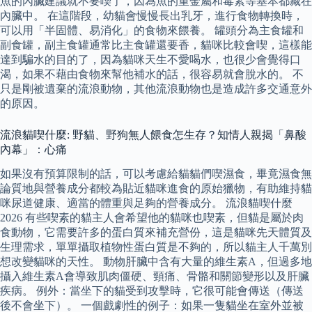
魚的內臟建議就不要喫了，因為魚的重金屬和毒素等基本都藏在
內臟中。 在這階段，幼貓會慢慢長出乳牙，進行食物轉換時，
可以用「半固體、易消化」的食物來餵養。 罐頭分為主食罐和
副食罐，副主食罐通常比主食罐還要香，貓咪比較會喫，這樣能
達到騙水的目的了，因為貓咪天生不愛喝水，也很少會覺得口
渴，如果不藉由食物來幫他補水的話，很容易就會脫水的。 不
只是剛被遺棄的流浪動物，其他流浪動物也是造成許多交通意外
的原因。
流浪貓喫什麼: 野貓、野狗無人餵食怎生存？知情人親揭「鼻酸
內幕」：心痛
如果沒有預算限制的話，可以考慮給貓貓們喫濕食，畢竟濕食無
論質地與營養成分都較為貼近貓咪進食的原始獵物，有助維持貓
咪尿道健康、適當的體重與足夠的營養成分。 流浪貓喫什麼
2026 有些喫素的貓主人會希望他的貓咪也喫素，但貓是屬於肉
食動物，它需要許多的蛋白質來補充營份，這是貓咪先天體質及
生理需求，單單攝取植物性蛋白質是不夠的，所以貓主人千萬別
想改變貓咪的天性。 動物肝臟中含有大量的維生素A，但過多地
攝入維生素A會導致肌肉僵硬、頸痛、骨骼和關節變形以及肝臟
疾病。 例外：當坐下的貓受到攻擊時，它很可能會傳送（傳送
後不會坐下）。 一個戲劇性的例子：如果一隻貓坐在室外並被