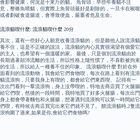
會影響健康，何況是十來斤的貓。 魚骨頭：早些年養貓不注
意，整條魚喂貓，但實際上魚骨頭最好是剔除的，一旦卡在喉嚨
或者劃破食道腸道，會導致便血，嚴重者危及生命。
流浪貓喫什麼: 流浪貓喫什麼 20分
其次，還有一些好心人願意收養流浪貓的，但是聽他人說流浪貓
養不住，這是不正確的說法，流浪貓的內心其實很渴望有個愛它
的主人，也希望有一個溫暖的家。 最後，只是個別流浪貓由於
長期過著顛沛流離的生活，所以性格上隨性慣了，不喜歡被拘束
的生活，所以給人一種養不住的印象。 流浪貓喫什麼 對於在外
面看到的流浪動物，我會給它們食物喫，每次在路上看到有流浪
貓流浪狗，只要我身上有喫的，都會給它們東西喫。 記得有一
次出門看到一羣流浪狗，身上沒帶喫的，特地去商店買了火腿腸
給它們喫，然後的一段時間，我特地買了好多火腿腸，每次出門
身上都會帶著麵包和火腿腸，想著遇到流浪狗可以第一時間給它
們喫，有時候去商店買完出來它們就不見了。 餵流浪貓時,2隻流
浪狗圍了過來,如果是你,會給它們食物嗎?