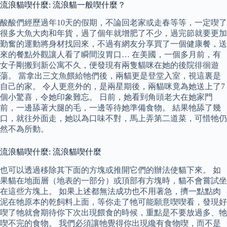
流浪貓喫什麼: 流浪貓一般喫什麼？
酸酸們經歷過年10天的假期，不論回老家或走春等等，一定喫了
很多大魚大肉和年貨，過了個年就增肥了不少，過完節就要更加
勤奮的運動將身材找回來，不過有網友分享買了一個健康餐，送
來的餐點外觀讓人看了瞬間沒胃口… 在美國，一個多月前，有
女子剛搬到新公寓不久，便發現有兩隻貓咪在她的後院徘徊遊
蕩。 當拿出三文魚餵給牠們後，兩貓更是登堂入室，視這裏是
自己的家。 令人更意外的，是兩星期後，兩貓咪竟為她送上了7
個小驚喜，令她印象難忘。 日前，她看到角頭老大在她家門
前，一邊舔著大腿的毛，一邊等待她準備食物。 結果牠舔了幾
口，就往外面走，她以為口味不對，馬上弄第二道菜，可惜牠仍
然不為所動。
流浪貓喫什麼: 流浪貓喫什麼
也可以透過移除其下面的方塊或推開它們的辦法使貓下來。 如
果貓在地面層（地表的一部分）或頂部有方塊時，貓不會嘗試坐
在這些方塊上。 如果上述都無法成功也不用著急，擠一點點肉
泥在牠原本的乾飼料上面，等你走了牠可能願意喫喫看，發現好
喫了牠就會期待你下次出現餵食的時候，重點是不要放過多、牠
喫不完的食物。 我們必須讓牠覺得你出現纔有食物喫，而不是