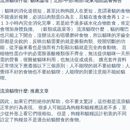
流浪貓喫什麼: 貓咪論壇｜北部/中部/南部/花東地區認養佈告
：貓咪的消化道很短，甚至比狗狗跟人在更短，意謂著貓的食物
不能過於複雜，必須以肉類蛋白為主，且貓在進食後會再１２～
１３小時內完全消化完畢，若是給予過多碳水化合物飲食，肯定
會增加身體負擔。 （穀類或蔬菜等） 流浪貓喫什麼 ，貓的嘴巴
也只能上下開合，沒辦法左右咀嚼磨碎食物，所以貓咪的牙齒全
部都是尖銳的，反映出貓需要的就是撕裂肉類、咬開切斷的功
能，從牙齒來看也是強而有力彰顯出貓就是完全肉食動物。 且
植物性蛋白中的必需胺基酸種類很不齊全，無法提供貓咪一天所
需的營養，很難被貓咪利用，也無法促成成長。 擴充套件資料
正常情況下應遵循以下三個原則：人不能喫的就不要給貓喫；人
覺得不好的食物也不要給貓喫；人能喫的則要注意能不能給貓
喫。
流浪貓喫什麼: 推薦文章
因此，如果它們拒絕你的幫助，你不要太驚訝，這些都是流浪貓
正常的行為表現。 很多人可能認為狗糧和貓糧應該差不多，至
少從外形上看它們很相似。 但是，狗糧和貓糧設計初衷的不同
註定了狗糧並不是適合給貓餵食的食物。