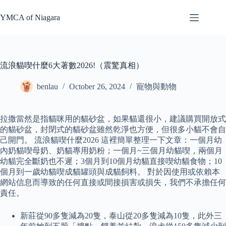
Skip
to
YMCA of Niagara
content
流浪貓喫什麼6大著數2026!（震驚真相）
benlau
October 26, 2024
寵物與動物
拉撒當然是指貓咪用的貓砂盆，如果貓還很小，建議購買開放式
的貓砂盆，封閉式的貓砂盆雖然乾淨也方便，但很多小貓不會自
己開門。 流浪貓喫什麼2026 這裡簡單整理一下文章：一個月幼
內奶貓喫母奶、奶貓專用奶粉；一個月~三個月幼貓喫，兩個月
幼貓完全斷奶也不遲；3個月到10個月幼貓直接喫幼貓食物；10
個月到一歲幼貓喫成貓罐頭與成貓飼料。 對於因使用或依賴本
網站信息而導致的任何直接或間接損害或損失，我們不承擔任何
責任。
新莊從90多隻減為20隻，泰山從20多隻減為10隻，此外三