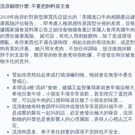
流浪貓喫什麼: 不要把飼料當主食
2018年政府針對新型庫賈氏症提出的「美國進口牛肉相關產品健
康風險評估報告」，即考慮人種易感性基因型分佈的差異，並根
據國家攝食資料庫公告之細項食物攝食量計算國人食用美國牛肉
的潛在健康風險。 妮可說，有些人用廚餘餵狗，除了造成環境
髒亂，有些東西也不適合讓狗喫，例如尖銳的骨頭魚刺，或是對
狗有害的洋蔥。 她只用水煮肉，不加任何調味，放涼後挑掉雞
脖子的支架骨，雞背骨的軟骨會煮得很軟爛，不曾發生狗兒被食
物卡住的意外。
譬如你突然站起來或打噴涕嚇到牠，牠就會在無形中產生
警戒心。
多喫這4種“高鋅”食物，健腦又益智像我家就會常備這種大
希地兒童牛排，小朋友不僅非常喜歡，甚至喫完了還想再
喫，可以說牛肉的口感和味道征服了小朋友的味蕾…
流浪動物有時會因呼叫同伴或發情等等原因叫個不停，若
是成羣的聚在一起叫的話，必定會發出極大的噪音，流浪
動物的叫聲也是會影響人的心理層面，弄得人心裡忐忑不
安。
流浪狗眾多、車子來往頻繁的環境不安靜也不安全。