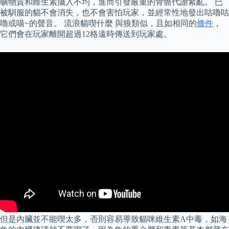
礦物質和維生素攝入不均，進而引發嚴重的骨骼代謝紊亂。 已
被馴服的貓不會消失，也不會害怕玩家，並經常性地發出咕嚕咕
嚕或喵~的聲音。 流浪貓喫什麼 與狼類似，且如相同的
條件
，
它們會在玩家離開超過12格遠時傳送到玩家處。
但是內臟並不能喫太多，否則容易導致貓咪維生素A中毒，如海