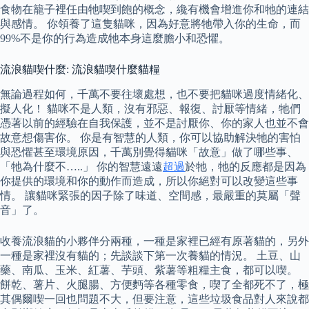
食物在籠子裡任由牠喫到飽的概念，纔有機會增進你和牠的連結
與感情。 你領養了這隻貓咪，因為好意將牠帶入你的生命，而
99%不是你的行為造成牠本身這麼膽小和恐懼。
流浪貓喫什麼: 流浪貓喫什麼貓糧
無論過程如何，千萬不要往壞處想，也不要把貓咪過度情緒化、
擬人化！ 貓咪不是人類，沒有邪惡、報復、討厭等情緒，牠們
憑著以前的經驗在自我保護，並不是討厭你、你的家人也並不會
故意想傷害你。 你是有智慧的人類，你可以協助解決牠的害怕
與恐懼甚至環境原因，千萬別覺得貓咪「故意」做了哪些事、
「牠為什麼不…..」 你的智慧遠遠
超過
於牠，牠的反應都是因為
你提供的環境和你的動作而造成，所以你絕對可以改變這些事
情。 讓貓咪緊張的因子除了味道、空間感，最嚴重的莫屬「聲
音」了。
收養流浪貓的小夥伴分兩種，一種是家裡已經有原著貓的，另外
一種是家裡沒有貓的；先談談下第一次養貓的情況。 土豆、山
藥、南瓜、玉米、紅薯、芋頭、紫薯等粗糧主食，都可以喫。
餅乾、薯片、火腿腸、方便麪等各種零食，喫了全都死不了，極
其偶爾喫一回也問題不大，但要注意，這些垃圾食品對人來說都