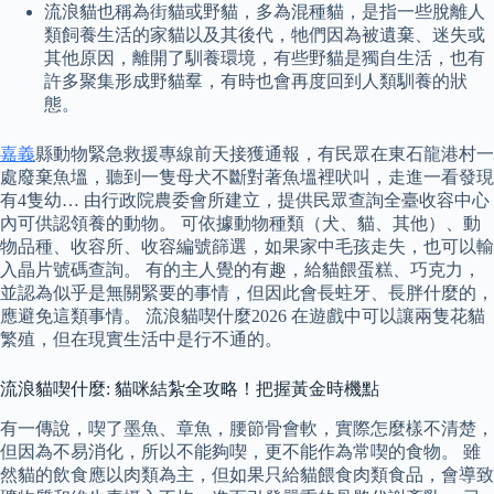
流浪貓也稱為街貓或野貓，多為混種貓，是指一些脫離人
類飼養生活的家貓以及其後代，牠們因為被遺棄、迷失或
其他原因，離開了馴養環境，有些野貓是獨自生活，也有
許多聚集形成野貓羣，有時也會再度回到人類馴養的狀
態。
嘉義
縣動物緊急救援專線前天接獲通報，有民眾在東石龍港村一
處廢棄魚塭，聽到一隻母犬不斷對著魚塭裡吠叫，走進一看發現
有4隻幼… 由行政院農委會所建立，提供民眾查詢全臺收容中心
內可供認領養的動物。 可依據動物種類（犬、貓、其他）、動
物品種、收容所、收容編號篩選，如果家中毛孩走失，也可以輸
入晶片號碼查詢。 有的主人覺的有趣，給貓餵蛋糕、巧克力，
並認為似乎是無關緊要的事情，但因此會長蛀牙、長胖什麼的，
應避免這類事情。 流浪貓喫什麼2026 在遊戲中可以讓兩隻花貓
繁殖，但在現實生活中是行不通的。
流浪貓喫什麼: 貓咪結紮全攻略！把握黃金時機點
有一傳說，喫了墨魚、章魚，腰節骨會軟，實際怎麼樣不清楚，
但因為不易消化，所以不能夠喫，更不能作為常喫的食物。 雖
然貓的飲食應以肉類為主，但如果只給貓餵食肉類食品，會導致