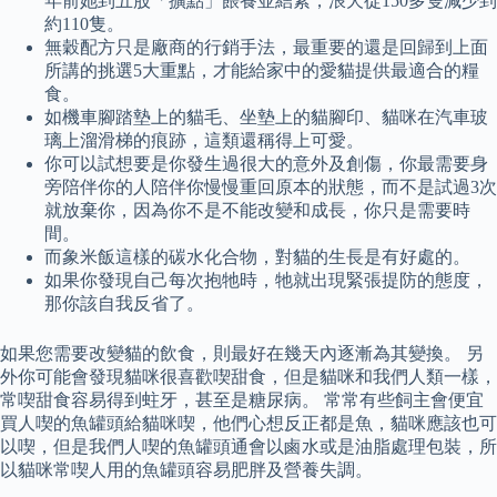
年前她到五股「擴點」餵養並結紮，浪犬從150多隻減少到
約110隻。
無穀配方只是廠商的行銷手法，最重要的還是回歸到上面
所講的挑選5大重點，才能給家中的愛貓提供最適合的糧
食。
如機車腳踏墊上的貓毛、坐墊上的貓腳印、貓咪在汽車玻
璃上溜滑梯的痕跡，這類還稱得上可愛。
你可以試想要是你發生過很大的意外及創傷，你最需要身
旁陪伴你的人陪伴你慢慢重回原本的狀態，而不是試過3次
就放棄你，因為你不是不能改變和成長，你只是需要時
間。
而象米飯這樣的碳水化合物，對貓的生長是有好處的。
如果你發現自己每次抱牠時，牠就出現緊張提防的態度，
那你該自我反省了。
如果您需要改變貓的飲食，則最好在幾天內逐漸為其變換。 另
外你可能會發現貓咪很喜歡喫甜食，但是貓咪和我們人類一樣，
常喫甜食容易得到蛀牙，甚至是糖尿病。 常常有些飼主會便宜
買人喫的魚罐頭給貓咪喫，他們心想反正都是魚，貓咪應該也可
以喫，但是我們人喫的魚罐頭通會以鹵水或是油脂處理包裝，所
以貓咪常喫人用的魚罐頭容易肥胖及營養失調。