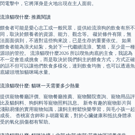
閃電擊中，它將渾身是火地出現在主人面前。
流浪貓喫什麼: 推薦閱讀
餵食者可能是愛心志工或一般民眾，提供給流浪狗的飲食有所不
同，取決於餵養者的資源、能力、觀念等。 礙於條件有限，無
法面面俱到，不過對這些狗來說，已是生存的重要依仗。 如果
餵食者能為浪犬結紮，免於下一代繼續流浪、繁殖，至少是一種
源頭的管控。 流浪貓喫什麼2026 所以喫魚肉底的主食，我認為
不一定會造成挑食，而是取決於我們飼主的餵食方式，方式正確
的話不但可以讓他們飲食多樣化，達到飲食均衡，也可以透過魚
底罐頭增加貓咪喝水量。
流浪貓喫什麼: 貓咪一天需要多少熱量
提供寵物餐廳評價、寵物餐廳推薦、寵物醫院查詢、寵物用品評
比及貓飼料、狗飼料等寵物照料訊息。 新奇有趣的寵物影片與
淺顯易懂的實用寵物知識，讓飼主輕鬆快樂學習，與毛小孩一起
成長。 杏桃富含鉀和 β-胡蘿蔔素，對於心臟健康和抵抗身體承
受的氧化損傷都有幫助。