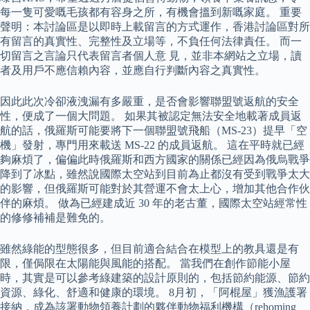
每一隻可愛嘅毛孩都有容身之所，有機會搵到新嘅家庭。 重要
聲明：本討論區是以即時上載留言的方式運作，香港討論區對所
有留言的真實性、完整性及立場等，不負任何法律責任。 而一
切留言之言論只代表留言者個人意 見，並非本網站之立場，讀
者及用戶不應信賴內容，並應自行判斷內容之真實性。
因此此次冷卻液洩漏有多嚴重，是否會影響聯盟號返航的安全
性，便成了一個大問題。 如果其被認定無法安全地載著成員返
航的話，俄羅斯可能要將下一個聯盟號飛船（MS-23）提早「空
機」發射，專門用來載送 MS-22 的成員返航。 這在平時就已經
夠麻煩了，偏偏此時俄羅斯和西方國家的關係已經因為俄烏戰爭
降到了冰點，雖然說國際太空站到目前為止都沒有受到戰爭太大
的影響，但俄羅斯可能對於其營運不會太上心，增加其他合作伙
伴的麻煩。 做為已經建成近 30 年的老古董，國際太空站經常性
的修修補補是難免的。
雖然綠能的型態很多，但目前適合結合在模型上的教具還是有
限，僅侷限在太陽能與風能的搭配。 當我們在創作節能小屋
時，其實是可以參考綠建築的設計原則的，包括節約能源、節約
資源、綠化、舒適和健康的環境。 8月初，「阿棍屋」獲漁護署
接納，成為該署動物領養計劃的夥伴動物福利機構（rehoming