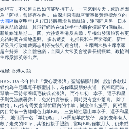
她坦言，不知道自己如何能堅持下去，一直來到今天，或許是因
為「阿棍」曾經存在過 。 由深圳東海航空董事長黃楚標創立的
大灣區
航空明年1月17日起將新增首爾航線，連同同月另一日本
東京航線啟航，其飛行網絡在短短半年內將會擴展至4個航點。
新航線逢星期二、四、六往返香港及首爾，早機出發讓旅客有更
充裕時間在當地盡興。 多名選委，包括長和主席李澤鉅、新世
界發展行政總裁鄭志剛等先後到達會場。 主席團常務主席李家
超主持第二次全體會議，全國人大常委會祕書長楊振武、政協副
主席梁振英等出席。
棍屋: 香港人‧語
HKSCDA 今年推出「愛心暖浪浪」聖誕捐贈計劃，設計多款以
貓狗為主題嘅電子版聖誕卡，為你嘅親朋好友送上祝福嘅同時，
幫助一眾待領養嘅毛孩或者浪浪。 而今年初，幸子、運子和星
子則從漁護署救出，免於拍賣被殺，同時更有意外驚喜。 除了
貓狗，Ivy指有需要會幫忙區內的牛羊，樂意伸出援手。 阿棍屋
內目前有一隻雄啡色山羊Billy，三隻雌性黑山羊幸子、運子和星
子。 她可謂一名「羊奶媽」，Ivy照顧羊的故仔，緣於去年有人
救了走失的Billy，其後她接手照顧，當時Billy僅數月大，仍未戒