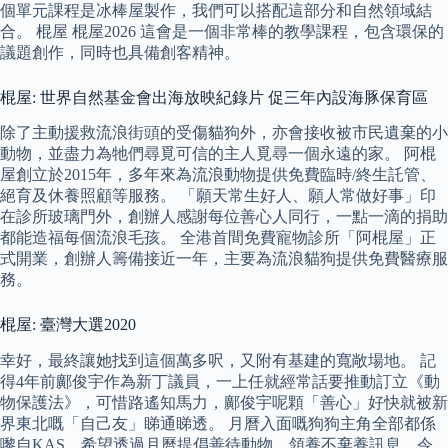
個單元課程是冰棒屋製作，我們可以搭配這部分和自然領域結
合。 棍屋 棍屋2026 這會是一個非常棒的教學課程，包含環保的
議題創作，同時也具備創客精神。
棍屋: 世界自然基金會出海放映紀錄片 促三年內設海豚保育區
除了主動援救流浪街頭的受傷貓狗外，亦會接收被市民遺棄的小
動物，並盡力為牠們尋覓可信的主人覓尋一個永遠的家。 阿棍
屋創立於2015年，多年來為流浪動物提供免費臨時/終生託管、
絕育及休養照顧等服務。 「願天常生好人、願人常做好事」印
在診所玻璃門外，創辦人感謝每位善心人同行，一點一滴的捐助
都能造福每個流浪毛孩。 全港首間免費寵物診所「阿棍屋」正
式開業，創辦人籌備接近一年，主要為流浪貓狗提供免費醫療服
務。
棍屋: 臺灣大選2020
幸好，最終讓她找到這個萬多呎，又附有基建的寬敞場地。 記
得4年前鄺俊宇作為新丁議員，一上任就經常話要推動訂立《動
物保護法》，可惜路遙知馬力，鄺俊宇呢顆「善心」好快就被新
界東北嘅「自己友」睇通睇透。 月曆入面嘅狗狗主角全部都係
嚟自KAS，希望透過月曆提倡善待動物，領養不棄養訊息，令