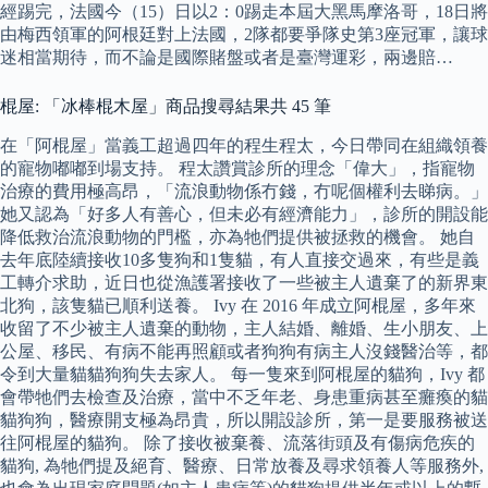
經踢完，法國今（15）日以2：0踢走本屆大黑馬摩洛哥，18日將
由梅西領軍的阿根廷對上法國，2隊都要爭隊史第3座冠軍，讓球
迷相當期待，而不論是國際賭盤或者是臺灣運彩，兩邊賠…
棍屋: 「冰棒棍木屋」商品搜尋結果共 45 筆
在「阿棍屋」當義工超過四年的程生程太，今日帶同在組織領養
的寵物嘟嘟到場支持。 程太讚賞診所的理念「偉大」，指寵物
治療的費用極高昂，「流浪動物係冇錢，冇呢個權利去睇病。」
她又認為「好多人有善心，但未必有經濟能力」，診所的開設能
降低救治流浪動物的門檻，亦為牠們提供被拯救的機會。 她自
去年底陸續接收10多隻狗和1隻貓，有人直接交過來，有些是義
工轉介求助，近日也從漁護署接收了一些被主人遺棄了的新界東
北狗，該隻貓已順利送養。 Ivy 在 2016 年成立阿棍屋，多年來
收留了不少被主人遺棄的動物，主人結婚、離婚、生小朋友、上
公屋、移民、有病不能再照顧或者狗狗有病主人沒錢醫治等，都
令到大量貓貓狗狗失去家人。 每一隻來到阿棍屋的貓狗，Ivy 都
會帶牠們去檢查及治療，當中不乏年老、身患重病甚至癱瘓的貓
貓狗狗，醫療開支極為昂貴，所以開設診所，第一是要服務被送
往阿棍屋的貓狗。 除了接收被棄養、流落街頭及有傷病危疾的
貓狗, 為牠們提及絕育、醫療、日常放養及尋求領養人等服務外,