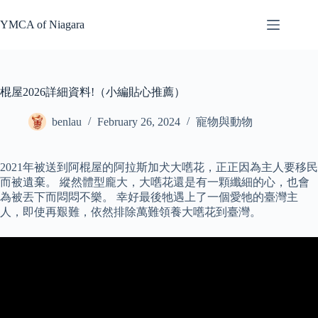
Skip
to
YMCA of Niagara
content
棍屋2026詳細資料!（小編貼心推薦）
benlau
February 26, 2024
寵物與動物
2021年被送到阿棍屋的阿拉斯加犬大嚿花，正正因為主人要移民
而被遺棄。 縱然體型龐大，大嚿花還是有一顆纖細的心，也會
為被丟下而悶悶不樂。 幸好最後牠遇上了一個愛牠的臺灣主
人，即使再艱難，依然排除萬難領養大嚿花到臺灣。