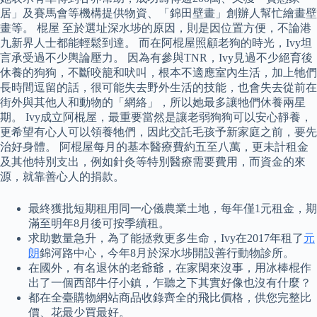
居」及賽馬會等機構提供物資、「錦田壁畫」創辦人幫忙繪畫壁
畫等。 棍屋 至於選址深水埗的原因，則是因位置方便，不論港
九新界人士都能輕鬆到達。 而在阿棍屋照顧老狗的時光，Ivy坦
言承受過不少輿論壓力。 因為有參與TNR，Ivy見過不少絕育後
休養的狗狗，不斷咬籠和吠叫，根本不適應室內生活，加上牠們
長時間逗留的話，很可能失去野外生活的技能，也會失去從前在
街外與其他人和動物的「網絡」，所以她最多讓牠們休養兩星
期。 Ivy成立阿棍屋，最重要當然是讓老弱狗狗可以安心靜養，
更希望有心人可以領養牠們，因此交託毛孩予新家庭之前，要先
治好身體。 阿棍屋每月的基本醫療費約五至八萬，更未計租金
及其他特別支出，例如針灸等特別醫療需要費用，而資金的來
源，就靠善心人的捐款。
最終獲批短期租用同一心儀農業土地，每年僅1元租金，期
滿至明年8月後可按季續租。
求助數量急升，為了能拯救更多生命，Ivy在2017年租了
元
朗
錦河路中心，今年8月於深水埗開設善行動物診所。
在國外，有名退休的老爺爺，在家閑來沒事，用冰棒棍作
出了一個西部牛仔小鎮，乍聽之下其實好像也沒有什麼？
都在全臺購物網站商品收錄齊全的飛比價格，供您完整比
價、花最少買最好。