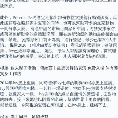
也會為出現家庭問題(如主人患病等)的貓狗提供半年或以上的暫
託照顧。
此外，Pricerite Pet將會定期捐出部份收益支援善行動物診所，藉
此讓顧客在照顧家中愛寵的同時，也可以幫助可憐的無家動物，
一同分享大愛。 有意申請的市民可向診所申請，將獲安排家訪
或落區瞭解動物的身體狀況等，而在診所治療的動物最終都會由
義工帶走。 她指診所目前正為義工進行登記，最少已有200人申
請。 棍屋2026 （相片由受訪者提供） 看見貓狗喫得飽，健健康
康，Ivy已經非常滿足。 她說，每個人都應該有同理心，嘗試理
解流浪貓狗的感受，嘗試踏出第一步去關注流浪貓狗議題。
棍屋: 週末親子活動｜傳統西非鼓樂與舞蹈表演 免費入場 仲有導
賞及工作坊
2014年Ivy患上重病，同時陪伴Ivy七年的狗狗阿棍亦患上重病。
Ivy與阿棍同病相憐，一起打一場硬仗，牠給予Ivy無限支持與溫
暖，就像家人一樣。 Ivy與阿棍的緣起自無情的繁殖場，面對牠
的離去，接下來她想以阿棍的名義，幫助世界上更多的阿棍。
就是這樣，令阿棍的愛留在阿棍屋，在Ivy身上，延續下去。
棍屋: 義工同行 足印成雙