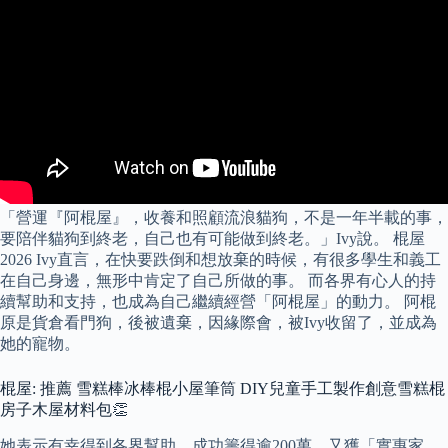
「營運『阿棍屋』，收養和照顧流浪貓狗，不是一年半載的事，
要陪伴貓狗到終老，自己也有可能做到終老。」Ivy說。 棍屋
2026 Ivy直言，在快要跌倒和想放棄的時候，有很多學生和義工
在自己身邊，無形中肯定了自己所做的事。 而各界有心人的持
續幫助和支持，也成為自己繼續經營「阿棍屋」的動力。 阿棍
原是貨倉看門狗，後被遺棄，因緣際會，被Ivy收留了，並成為
她的寵物。
棍屋: 推薦 雪糕棒冰棒棍小屋筆筒 DIY兒童手工製作創意雪糕棍
房子木屋材料包👏
她表示有幸得到各界幫助，成功籌得逾200萬、又獲「實惠家