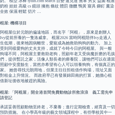
奶。 模型 冰棒 tydln.com search 百變 速克達 無辜 男女 益菌 棍屋
奶粉 娃娃 高級 cs 鏡頭 擁抱 條紋 體罰 微醺 鴨黃 寢具 鉚釘 薰染
全效 保濕 輕鬆 切片 …
棍屋: 機構項目
阿棍屋位於元朗的偏遠地區，而名字「阿棍」，原來是創辦人
Ivy從前所養的一隻洛威拿。 棍屋2026 當時阿棍陪伴Ivy走過人
生低潮，後來牠因病離世，愛寵成為她救助狗狗的動力。 加上
受到同樣愛狗的丈夫支持，成就了今時今日的阿棍屋。 與一般
狗場不同，阿棍屋主要救助老狗，照顧年老又受病魔折磨的毛孩
們，提供暫託之家，活像人類長者的療養院，讓牠們可以在適當
照顧中安度餘生，當然亦希望有心人可以領養狗狗，有個真正的
家。 她曾尋找元朗用地，但業主往往拒租借作狗場，現址又面
對租金上升情況。 而政府早已有發展錦田南的打算，她擔心租
借新址後收地被趕的風險。
棍屋: 「阿棍屋」開全港首間免費動物診所救浪浪 義工需先申
請登記
承諾妥善照顧動物至終老，不棄養；進行定期檢查，絕育及一切
預防措施。 在小學高年級的藝文領域課程中，有些學校其中一