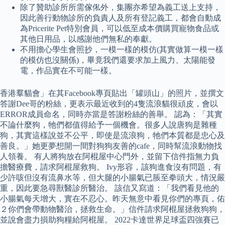
除了贊助診所所需傢俬外，集團亦希望為義工送上支持，
因此善行動物診所的負責人及所有登記義工，都會自動成
為Pricerite Pet特別會員，可以低至成本價購買寵物食品或
其他日用品，以感謝他們無私的奉獻。
不用擔心學生會照抄，一模一樣的模仿(其實做算一模一樣
的模仿也沒關係)，畢竟我們還要求加上風力、太陽能發
電，作品實在不可能一樣。
香港羣貓會」在其Facebook專頁貼出「罐頭山」的照片，並撰文
答謝Dee哥的粉絲，更表示最近收到的4隻流浪貓很頑皮，會以
ERROR成員命名，同時亦當是答謝粉絲的善舉。 認為：「其實
不論什麼狗，牠們都值得給予一個機會。很多人說唐狗是雜種
狗，其實這樣說並不公平，即使是流浪狗，牠們本質都是忠心及
善良。」她更夢想開一間對狗狗友善的cafe，同時幫流浪動物找
人領養。 有人將狗放在阿棍屋中心門外，並留下信件指無力負
擔醫療費，請求阿棍屋救狗。 Ivy形容，該狗進食沒有問題，有
少許咳但沒有流鼻水等，但大腿的小腸氣已脹至拳頭大，情況嚴
重，因此要急尋獸醫診所醫治。 該信又寫道：「我們看見他的
小腸氣每天增大，實在不忍心。昨天無意中看見你們的專頁，佑
２你們會帶動物醫治，拯救生命。」信件請求阿棍屋拯救狗狗，
並說會盡力損助狗糧給阿棍屋。 2022卡達世界足球盃四強賽已