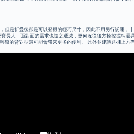
，但是折疊後卻是可以登機的輕巧尺寸，因此不用另行託運，十
寶寶長大，面對面的需求也隨之遞減，更何況從後方操控握柄還
輕鬆的背對型還可能會帶來更多的便利。 此外並建議遮棚上方