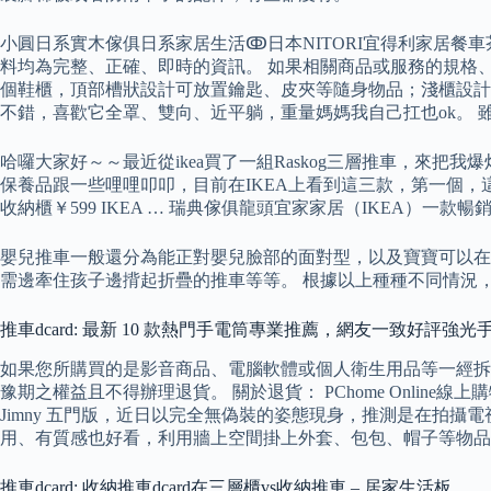
小圓日系實木傢俱日系家居生活ↂ日本NITORI宜得利家居餐車茶
料均為完整、正確、即時的資訊。 如果相關商品或服務的規格
個鞋櫃，頂部槽狀設計可放置鑰匙、皮夾等隨身物品；淺櫃設計，
不錯，喜歡它全罩、雙向、近平躺，重量媽媽我自己扛也ok。 
哈囉大家好～～最近從ikea買了一組Raskog三層推車，來
保養品跟一些哩哩叩叩，目前在IKEA上看到這三款，第一個，這
收納櫃￥599 IKEA … 瑞典傢俱龍頭宜家家居（IKEA）一
嬰兒推車一般還分為能正對嬰兒臉部的面對型，以及寶寶可以在
需邊牽住孩子邊揹起折疊的推車等等。 根據以上種種不同情況，隨
推車dcard: 最新 10 款熱門手電筒專業推薦，網友一致好評強
如果您所購買的是影音商品、電腦軟體或個人衛生用品等一經拆
豫期之權益且不得辦理退貨。 關於退貨： PChome Online
Jimny 五門版，近日以完全無偽裝的姿態現身，推測是在拍攝電
用、有質感也好看，利用牆上空間掛上外套、包包、帽子等物品
推車dcard: 收納推車dcard在三層櫃vs收納推車 – 居家生活板