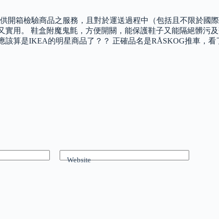
供開箱檢驗商品之服務，且對於運送過程中（包括且不限於國際
宜又實用。 鞋盒附魔鬼氈，方便開關，能保護鞋子又能隔絕髒污
應該算是IKEA的明星商品了？？ 正確品名是RÅSKOG推車，
Website