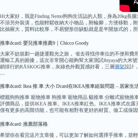
Hi大家好，我是Finding Nemo狗狗生活誌的人類，身為
不須另外裝潢，也能輕鬆收納大小物品，附輪腳，方便移動，附可拆式
比抽屜大，質料比較厚，不易變形但缺點就是是半開放式的，所
推車dcard: 嬰兒推車推薦9｜Chicco Goody
大家不妨規劃一趟捷運觀光之旅， 省去尋找停車位的不便和費
運輸工具的困擾，這次非常開心能夠幫大家測試ibiyaya的大米號寵
銷排行的RÅSKOG推車，灰綠色外觀質感好看，三層
層架
設計
…
推車dcard: Ikea 推 車 大小 Dcard在IKEA推車組裝問題 – 居家生
標籤狗狗推車 寵物推車 狗推車 寵物用品 貓推車 分離式寵物推車 外
評價商品，提供IKEA 推車、IKEA推車紅色、IKEA推車式
僅有更多的高階功能，也可能有相對有更好的材質、做工或保固
推車dcard: 推薦部落格
希望你在看完這片文章後，可以更加了解如何選擇手推車，並輕鬆快速