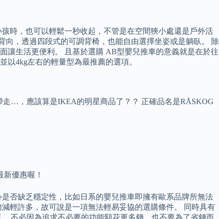
小孩時，也可以輕鬆一秒收起，不管是在空間狹小處還是戶外活
背向，透過四段式的可調背椅，也能自由選擇坐姿或是躺臥。 除
讓生活更便利。 且基於選購 AB型嬰兒推車的意義就是在於往
以4kg左右的輕量型為最推薦的選項。
這個推車帶走…，應該算是IKEA的明星商品了？？ 正確品名是RÅSKOG
最新優惠喔！
心是否缺乏穩定性，比如日系的嬰兒推車即擁有歐系品牌所無法
擔減輕許多，故可說是一項無法輕易妥協的選購條件。 同時具有
擇。 不必因為追求不必要的功能額花更多錢，也不要為了省錢而