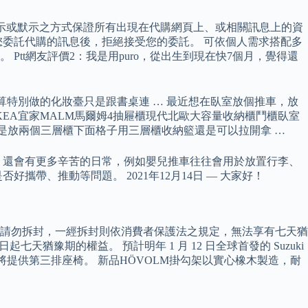
以任何明示或默示之方式保證所有出現在代購網頁上、或相關訊息上的資
委託代購的訊息後，拒絕接受您的委託。 可依個人需求搭配多
tt網友評價2：我是用puro，從出生到現在快7個月，覺得還
。
不算特別做的化妝臺只是跟書桌連 … 最近想在臥室放個推車，放
KEA宜家MALM馬爾姆4抽屜櫃現代北歐大容量收納櫃鬥櫃臥室
 我之前是放兩個三層櫃下面格子用三層櫃收納籃還是可以拉開拿 …
，還會有更多辛苦的日常，例如嬰兒推車往往會用於放置行李、
帶、推動等問題。 2021年12月14日 — 大家好！
請勿拆封，一經拆封則依消費者保護法之規定，無法享有七天猶
天猶豫期的權益。 預計明年 1 月 12 日全球首發的 Suzuki
將提供第三排座椅。 新品HÖVOLM掛勾架以實心橡木製造，耐