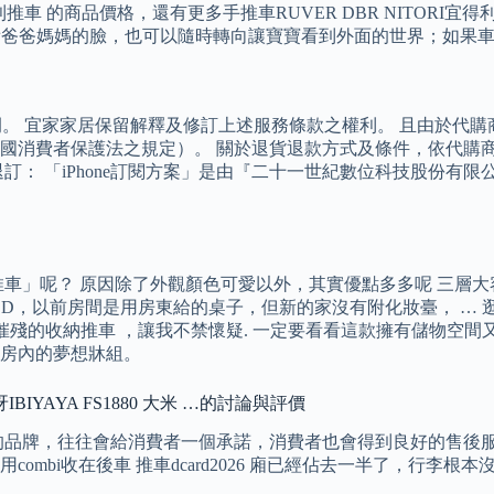
 的商品價格，還有更多手推車RUVER DBR NITORI宜得利家
可以讓寶寶看爸爸媽媽的臉，也可以隨時轉向讓寶寶看到外面的世界；
述條例。 宜家家居保留解釋及修訂上述服務條款之權利。 且由於
費者保護法之規定）。 關於退貨退款方式及條件，依代購商品網頁
： 「iPhone訂閱方案」是由『二十一世紀數位科技股份有限公
」呢？ 原因除了外觀顏色可愛以外，其實優點多多呢 三層大容量
DD，以前房間是用房東給的桌子，但新的家沒有附化妝臺， …
起大量物品催殘的收納推車 ，讓我不禁懷疑. 一定要看看這款擁有儲
房內的夢想牀組。
BIYAYA FS1880 大米 …的討論與評價
，往往會給消費者一個承諾，消費者也會得到良好的售後服務。 推車d
mbi收在後車 推車dcard2026 廂已經佔去一半了，行李根