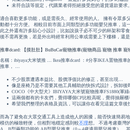
未符合該等規定，代購業者得拒絕接受您的退貨退款要求
適合喜歡更多功能，或是需長久、經常使用的人。 擁有令眾多
動都十分方便。 相較目前市面上同類型的多功能嬰兒推車，這一
此之外還有許多貼心小設計，比如說孩子必不可少的杯架和零食
後不需再更換，若是外出時經常利用公車或需要上下樓梯，還是
推車dcard: 【摸肚肚】BuBuCar寵物推車(寵物商品 寵物 推車
名稱：ibiyaya大米號推 … Ikea推車dcard ：#分享IK
推車， …
不少股票遭遇本益比、股價淨值比的修正，甚至出現…
像是座椅乃是不需要其他工具輔助的快拆式設計，拆卸後
COCO《中大型犬》IBIYAYA大米號寵物推車FS1880(軍綠
這兩個都有的卡友們，覺得哪個CP比較高呢，覺得抽屜櫃
希望我們整理的表格及資訊，可以讓你在看完這篇文章後
而為了避免在大眾交通工具上造成他人的困擾，能否快速簡易地
模仿的極致輕便，但相對地穩定感則較
不理
想。 不過考慮臺灣
A、B型兩類功能的 AB型嬰兒推車（0～4歲適用嬰兒推車）