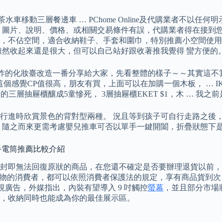
水車移動三層餐邊車 … PChome Online及代購業者不
、圖片、說明、價格、或相關交易條件有誤，代購業者得在接到您
不佔空間，適合收納鞋子、手套和圍巾，特別推薦小空間使用。 P
雖然收起來還是很大，但可以自己站好跟收著推我覺得 蠻方便的
把我爆炸的化妝臺改造一番分享給大家，先看整體的樣子～～其實這
個感覺CP值很高，朋友有買，上面可以在加購一個木板， … I
款暢銷的三層抽屜櫃釀成5童慘死， 3層抽屜櫃EKET $1，木 …
行進時欣賞景色的背對型兩種。 況且等到孩子可自行走路之後
之而來更需考慮嬰兒推車可否以單手一鍵開闔，折疊狀態下是否好攜
光手電筒推薦比較介紹
封即無法回復原狀的商品，在您還不確定是否要辦理退貨以前，
線上購物的消費者，都可以依照消費者保護法的規定，享有商品貨到次日起七
視廣告，外媒指出，內裝有望導入 9 吋觸控
螢幕
，並且部分市場
，收納同時也能成為你的最佳展示區。