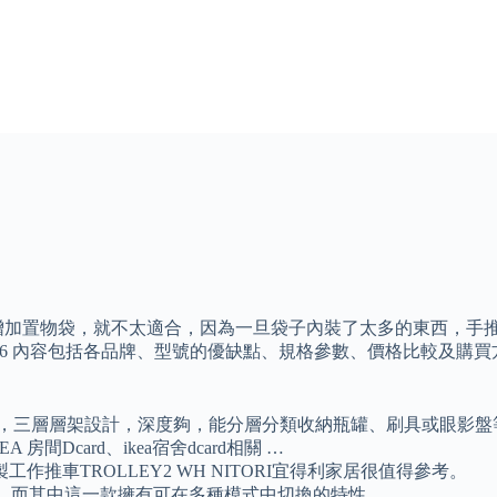
增加置物袋，就不太適合，因為一旦袋子內裝了太多的東西，手推
2026 內容包括各品牌、型號的優缺點、規格參數、價格比較及
看，三層層架設計，深度夠，能分層分類收納瓶罐、刷具或眼影盤
房間Dcard、ikea宿舍dcard相關 …
作推車TROLLEY2 WH NITORI宜得利家居很值得參考。
逸品，而其中這一款擁有可在多種模式中切換的特性。