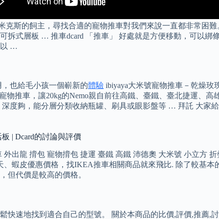
20kg長腿米克斯的飼主，尋找合適的寵物推車對我們來說一直都非常
層板 … 推車dcard 「推車」 好處就是方便移動，可以綁條
以 …
用，也給毛小孩一個嶄新的
體驗
ibiyaya大米號寵物推車－乾燥玫瑰粉#
物推車，讓20kg的Nemo親自前往高鐵、臺鐵、臺北捷運、高雄捷運，
，深度夠，能分層分類收納瓶罐、刷具或眼影盤等 … 拜託 大
活板 | Dcard的討論與評價
出龍 揹包 寵物揹包 捷運 臺鐵 高鐵 沛德奧 大米號 小立方 折疊推
在露天、蝦皮優惠價格，找IKEA推車相關商品就來飛比. 除了較
，但代價是較高的價格。
地找到適合自己的型號。 關於本商品的比價,評價,推薦,討論,價格