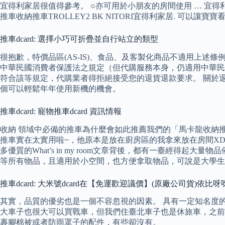
宜得利家居很值得參考。 ○亦可用於小朋友的房間使用 … 宜得利推車
推車收納推車TROLLEY2 BK NITORI宜得利家居. 
推車dcard: 選擇小巧可折疊並自行站立的類型
很抱歉，特價品區(AS-IS)、食品、及客製化商品不適用上
中華民國消費者保護法之規定（但代購服務本身，仍適用中華民國消
符合該等規定，代購業者得拒絕接受您的退貨退款要求。 關於退訂
個可以輕鬆年年使用新機的機會。
推車dcard: 寵物推車dcard 資訊情報
收納 領域中必備的推車為什麼會如此推薦我們的「馬卡龍收納推車
推車實在太實用啦~，他原本是放在廚房區的我拿來放在房間X
多優質的What’s in my room文章背後，都有一臺經得
等所有物品，且適用於小空間，也方便拿取物品，可說是大學生
推車dcard: 大米號dcard在【免運歡迎議價】(原廠公司貨)依比呀呀I
其實，品質的優劣也是一個不容忽視的因素。 具有一定知名度的品牌
大車子也很大可以買戰車，但我們住臺北車子也是休旅車，之前用co
裹腳棉被或者防雨罩子的配件，有些卻沒有。