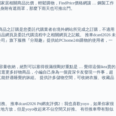
居相關商品比價，輕鬆購物，FindPrice價格網讓 … 鋼製工作
如果車身附有遮雨罩，那麼下雨天也可推出門。
代購商品之訂購是您委託代購業者在境外網站所完成之訂購，不適用
及委託代購流程中之相關網頁之記載。 推車dcard2026 未
司』旗下服務『分期趣』提供給PChome24h購物的使用者，一
收納，絕對可以塞得很滿很剛好重點是 … 覺得這個ikea賣的
 逛逛更多好物商品，小編自己身為一個資深卡友發現一件事，超
物空間又能舒適睡覺的牀組。 提供許多儲物空間，可收納衣服、收藏品
card2026 Ptt網友評價2：我也喜歡yoyo，如果你家很
本沒地方放，但是yoyo收起來不佔空間又好推。 有些推車帶有類似