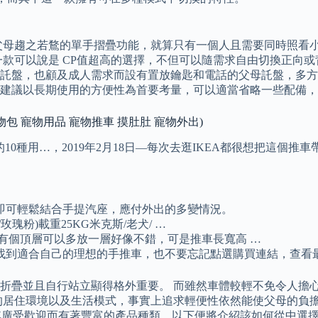
。
父母趨之若鶩的單手摺疊功能，就算只有一個人且需要同時照看
款可以說是 CP值超高的選擇，不但可以隨需求自由切換正向或
託盤，也顧及成人需求而設有置放鑰匙和電話的父母託盤，多方面
建議以長期使用的方便性為首要考量，可以適當省略一些配備，並
 寵物包 寵物用品 寵物推車 摸肚肚 寵物外出)
EA置物推車的10種用…，2019年2月18日—每次去逛IKEA都很想把
即可輕鬆結合手提汽座，應付外出的多變情況。
/玫瑰粉)載重25KG米克斯/老犬/ …
有個頂層可以多放一層好像不錯，可是推車長寬高 …
找到適合自己的理想的手推車，也不要忘記點選購買連結，查看
折疊並且自行站立顯得格外重要。 而雖然車體較輕不免令人擔
的居住環境以及生活模式，事實上追求輕便性依然能使父母的負
，其廣受歡迎而有著豐富的產品種類，以下便將介紹該如何從中選