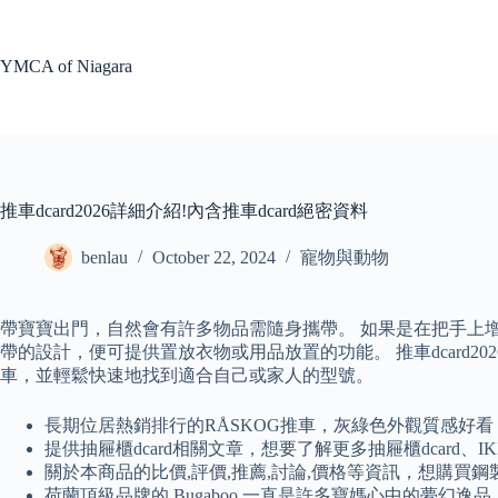
Skip
to
content
YMCA of Niagara
推車dcard2026詳細介紹!內含推車dcard絕密資料
benlau
October 22, 2024
寵物與動物
帶寶寶出門，自然會有許多物品需隨身攜帶。 如果是在把手上
帶的設計，便可提供置放衣物或用品放置的功能。 推車dcard
車，並輕鬆快速地找到適合自己或家人的型號。
長期位居熱銷排行的RÅSKOG推車，灰綠色外觀質感好
提供抽屜櫃dcard相關文章，想要了解更多抽屜櫃dcard、IKEA 
關於本商品的比價,評價,推薦,討論,價格等資訊，想購買鋼製工
荷蘭頂級品牌的 Bugaboo 一直是許多寶媽心中的夢幻