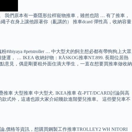
困難。 我們原本有一臺隱形拉桿寵物推車，雖然也陪 … 有了推車，
繩子在身上讓他跟著你（亂講的） 推車dcard 彈性高，收納容量
ibiyaya #petstroller … 中大型犬的飼主想必都有帶狗狗上大眾
 … IKEA 收納好物：RÅSKOG推車NT.899. 長期位居熱
家給點意見，偶是剛要租外面住滴大學生，一直在想要買推車做收納
車 大型推車 中大型犬. IKEA推車 在-PTT/DCARD討論與高
基本的款式外，這邊也跟大家介紹幾款進階嬰兒推車。 這些嬰兒車不
等資訊，想購買鋼製工作推車TROLLEY2 WH NITORI