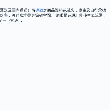
運送及國內運送）所
導致
之商品毀損或滅失，應由您自行承擔，
及落塵，將鞋盒堆疊更節省空間。 網眼構造設計能使空氣流通，
看了一下官網…