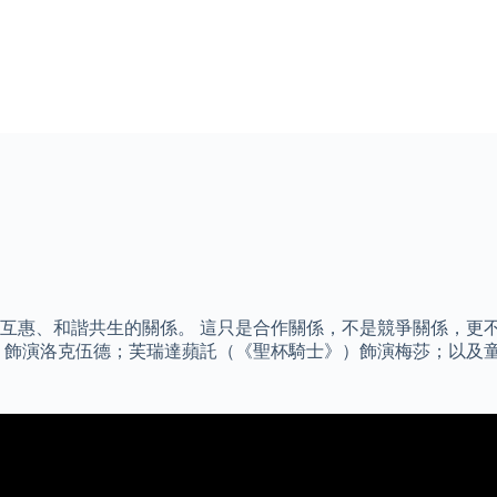
互惠、和諧共生的關係。 這只是合作關係，不是競爭關係，更
）飾演洛克伍德；芙瑞達蘋託（《聖杯騎士》）飾演梅莎；以及