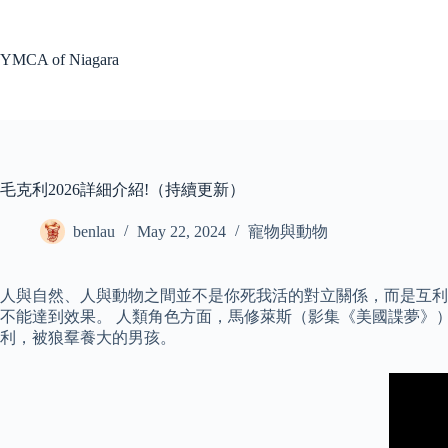
Skip
to
content
YMCA of Niagara
毛克利2026詳細介紹!（持續更新）
benlau
May 22, 2024
寵物與動物
人與自然、人與動物之間並不是你死我活的對立關係，而是互利
不能達到效果。 人類角色方面，馬修萊斯（影集《美國諜夢》
利，被狼羣養大的男孩。