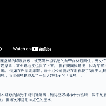
麗堂皇的印度宮殿，被充滿神祕氣息的熱帶雨林包圍住，男女侍
主題樂園，甚至連地皮也買了下來。 但在樂園興建後，因為某些
各地。 例如在巴拿馬海灣，迪士尼公司曾經在那裡花了3億美元
個島，而這個島也成為了一個人跡稀至的「鬼島」。
樹木遮蔽的陽光不能到達這裏，顯得整段樓梯十分昏暗，深不見底
棄」 但這次卻是用血紅色的墨水。