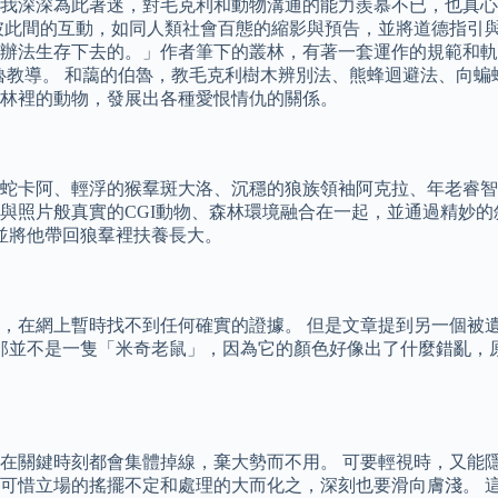
的我深深為此著迷，對毛克利和動物溝通的能力羨慕不已，也真
彼此間的互動，如同人類社會百態的縮影與預告，並將道德指引與
辦法生存下去的。」作者筆下的叢林，有著一套運作的規範和軌
魯教導。 和藹的伯魯，教毛克利樹木辨別法、熊蜂迴避法、向蝙
林裡的動物，發展出各種愛恨情仇的關係。
蛇卡阿、輕浮的猴羣斑大洛、沉穩的狼族領袖阿克拉、年老睿智
與照片般真實的CGI動物、森林環境融合在一起，並通過精妙
，並將他帶回狼羣裡扶養長大。
，在網上暫時找不到任何確實的證據。 但是文章提到另一個被遺
說，那並不是一隻「米奇老鼠」，因為它的顏色好像出了什麼錯亂
在關鍵時刻都會集體掉線，棄大勢而不用。 可要輕視時，又能
可惜立場的搖擺不定和處理的大而化之，深刻也要滑向膚淺。 這