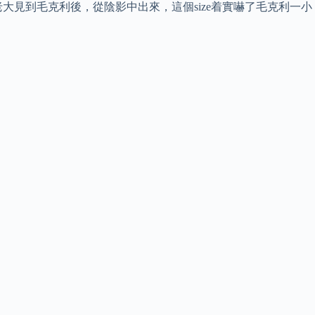
大見到毛克利後，從陰影中出來，這個size着實嚇了毛克利一小