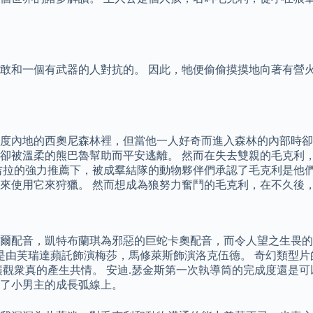
敢和一個有武器的人對抗的。 因此，牠便偷偷摸摸地向著有營火
印度內地的西奧尼森林裡，但當他一人好奇而進入森林的內部時
卻被溫柔的熊巴魯幫助而平安逃離。 然而在失去雙親的毛克利
吉拉的強力推薦下，被成羣結隊的動物夥伴們承認了毛克利是他們
來使用它來狩獵。 然而想成為狼努力奮鬥的毛克利，在不久後
爾配音，凱特布蘭琪為邪惡的巨蛇卡奧配音，而令人望之生畏的
面則是由芙瑞達蘋託飾演梅莎，馬修萊斯飾演洛克伍德。 奇幻類
讓觀衆真的產生共情。 安迪.瑟金斯第一次執導筒的完成度還是
了小男主的成長弧線上。