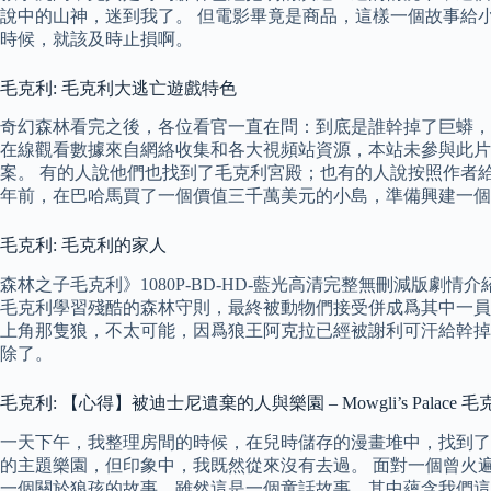
說中的山神，迷到我了。 但電影畢竟是商品，這樣一個故事給
時候，就該及時止損啊。
毛克利: 毛克利大逃亡遊戲特色
奇幻森林看完之後，各位看官一直在問：到底是誰幹掉了巨蟒，
在線觀看數據來自網絡收集和各大視頻站資源，本站未參與此片
案。 有的人說他們也找到了毛克利宮殿；也有的人說按照作者
年前，在巴哈馬買了一個價值三千萬美元的小島，準備興建一個
毛克利: 毛克利的家人
森林之子毛克利》1080P-BD-HD-藍光高清完整無刪減版劇情
毛克利學習殘酷的森林守則，最終被動物們接受併成爲其中一員
上角那隻狼，不太可能，因爲狼王阿克拉已經被謝利可汗給幹掉
除了。
毛克利: 【心得】被迪士尼遺棄的人與樂園 – Mowgli’s Palace 
一天下午，我整理房間的時候，在兒時儲存的漫畫堆中，找到了一
的主題樂園，但印象中，我既然從來沒有去過。 面對一個曾火
一個關於狼孩的故事，雖然這是一個童話故事，其中蘊含我們這