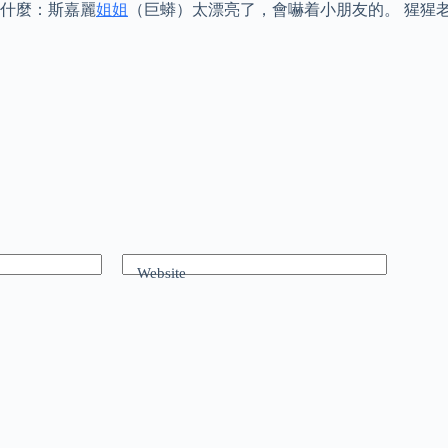
什麼：斯嘉麗
姐姐
（巨蟒）太漂亮了，會嚇着小朋友的。 猩猩老
Website