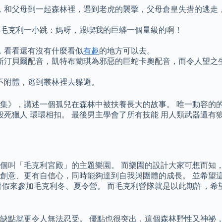
，和父母到一起森林裡，遇到老虎的襲擊，父母倉皇失措的逃走
嚇了毛克利一小跳：媽呀，跟喫我的巨蟒一個量級的啊！
，看看還有沒有什麼看似
有趣
的地方可以去。
斯汀貝爾配音，凱特布蘭琪為邪惡的巨蛇卡奧配音，而令人望之
不附體，逃到叢林裡去躲避。
集》，講述一個孤兒在森林中被扶養長大的故事。 唯一動容的的
殺死獵人 環環相扣。 最後男主學會了所有技能 用人類武器還有
一個叫「毛克利宮殿」的主題樂園。 而樂園的設計大家可想而知
創意、更有自信心，同時能夠達到自我與團體的成長。 並希望
暑假來參加毛克利冬、夏令營。 而毛克利營隊就是以此期許，希
點就更令人無法忍受。 優點也很突出，這個森林野性又神祕，可怖