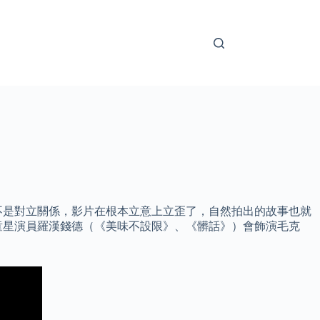
不是對立關係，影片在根本立意上立歪了，自然拍出的故事也就
童星演員羅漢錢德（《美味不設限》、《髒話》）會飾演毛克