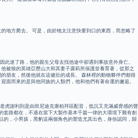
的地方爬去。 可是，由於牠太注意快要到口的東西，而忽略了
卻因此迷了路，他的親生父母去找他途中卻遇到事故意外身亡。
，他被狼的英雄亞歷山大和其妻子露莉所保護並養育著，從那之
的朋友，然後他就在這健壯的成長。 森林裡的動物夥伴們都很
，迎面而來的是與他同族的人類們，他和他們有著命運的邂逅。
老虎謝利則是由班尼迪克康柏拜區配音，低沉又充滿威脅感的聲
型片的套路都在，不過在當下大製作基本千篇一律的大環境下難有創
可以的，小男孩，黑豹這兩個角色的塑造尤其出色，身份認同，歸