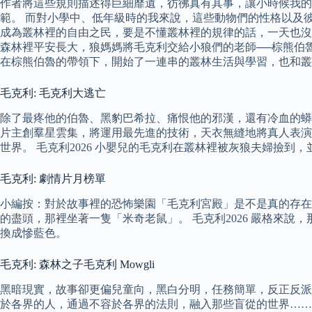
作者將這些規則描述得巨細靡遺，彷彿真有其事，讓小時候我
範。 而對小學中、低年級時的我來說，這些動物們的性格以及
成為叢林裡的自由之民，要是不懂叢林裡的規律的話，一天也沒
森林裡平安長大，狼媽媽將毛克利交給小狼們的老師──棕熊伯
在棕熊伯魯的帶領下，開始了一連串的叢林生活與學習，也和叢
毛克利: 毛克利大逃亡
除了最疼他的伯魯、黑豹巴希拉、痛恨他的邪漢，還有冷血的蟒
片主創羣星雲集，將運用最先進的技術，天衣無縫地將真人表演
世界。 毛克利2026 小嬰兒的毛克利在叢林裡被灰狼夫婦撿到
毛克利: 劇情片月榜單
小編按：對於故事裡的恐怖樂園「毛克利宮殿」是不是真的存在
的盡頭，那裡坐著一隻「米奇老鼠」。 毛克利2026 嚴格來
換成慘藍色。
毛克利: 森林之子毛克利 Mowgli
黑暗現實，故事卻更偏兒童向，黑白分明，任務簡單，反正反派
於各界的人，通過不容於各界的法則，融入那些盲從的世界……