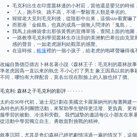
毛克利出生在印度叢林邊的小村莊，當他還是嬰兒的時候
「人」跑不快、跳不高，不堪一擊殺害人類是卑劣的。
猩猩老大見到毛克利後，從陰影中出來，這個size着實
而那座「金銀島」也真的成爲一個無人問津的「鬼島」。
我馬上由褲袋拿出那張黃舊的宣傳單張，查閱上面的地圖
一路教導毛克利學習叢林生存法則的美洲豹巴希拉由克里
感的聲音，一如老虎謝利給觀眾的感覺。
在這時候，
帳篷
裡的一個小孩子，給老虎的咆哮聲嚇得魂
改編自魯德亞德吉卜林名著小說《森林王子：毛克利的叢林故事
準老虎因爲一直以來的執念 不小心打了男主 象王因爲以前的事
不同，哪怕有大牌配音，莫名出現在獸臉上的人臉也掉了價。
毛克利: 森林之子毛克利的影評 · · · · · ·
太約在90年代初，迪士尼計劃在美國北卡羅萊納州的海灘興建
為特色的系列團體活動，來幫助學生變得更活潑、更負責、更有
服學習的被動、冷淡和旁觀。 我們誠摯的邀請每位小朋友在寒
從活動中學習獨立自主、勇敢面對挑戰的精神。
敘事沉悶，尤其是奇幻森林已經把劇情演過一遍的情況下，這個缺