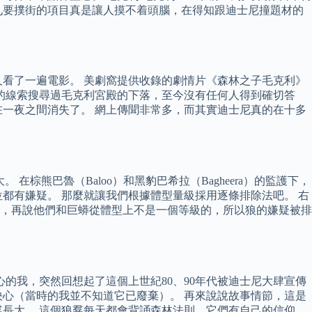
九要撲街的項目真是讓人摸不着頭腦，在得知跟迪士尼撞題材的
看了一遍電影。 美劇窩提供收錄的劇情片《森林之子毛克利》
的線索搜尋過毛克利宮殿的下落，至今沒有任何人得到確切答
一夜之間消失了。 網上傳聞非常多，而其實迪士尼真的在十多
在棕熊巴魯（Baloo）和黑豹巴希拉（Bagheera）的監護下，
都有嫌疑。 那麼就讓我們根據體型量級採用逐條排除法吧。 右
，再說他們和巨蟒從體型上不是一個等級的，所以狼的嫌疑被排
心的我，突然回想起了這個上世紀80、90年代被迪士尼大肆宣傳
心（當時的我並不知道它已廢棄）。 再來說說故事情節，這是
長大。 這個狼羣每天都會背誦森林法則，它們有自己的信仰，