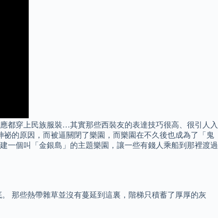
應都穿上民族服裝…其實那些西裝友的表達技巧很高、很引人入
神祕的原因，而被逼關閉了樂園，而樂園在不久後也成為了「鬼
興建一個叫「金銀島」的主題樂園，讓一些有錢人乘船到那裡渡過
。 那些熱帶雜草並沒有蔓延到這裏，階梯只積蓄了厚厚的灰