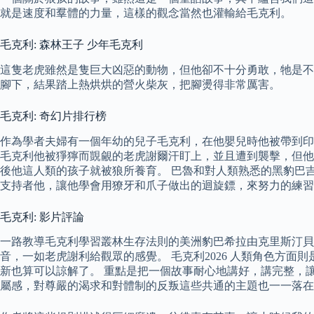
就是速度和羣體的力量，這樣的觀念當然也灌輸給毛克利。
毛克利: 森林王子 少年毛克利
這隻老虎雖然是隻巨大凶惡的動物，但他卻不十分勇敢，牠是不
腳下，結果踏上熱烘烘的營火柴灰，把腳燙得非常厲害。
毛克利: 奇幻片排行榜
作為學者夫婦有一個年幼的兒子毛克利，在他嬰兒時他被帶到
毛克利他被猙獰而覬覦的老虎謝爾汗盯上，並且遭到襲擊，但他
後他這人類的孩子就被狼所養育。 巴魯和對人類熟悉的黑豹巴
支持者他，讓他學會用獠牙和爪子做出的迴旋鏢，來努力的練習
毛克利: 影片評論
一路教導毛克利學習叢林生存法則的美洲豹巴希拉由克里斯汀貝
音，一如老虎謝利給觀眾的感覺。 毛克利2026 人類角色方
新也算可以諒解了。 重點是把一個故事耐心地講好，講完整，
屬感，對尊嚴的渴求和對體制的反叛這些共通的主題也一一落在