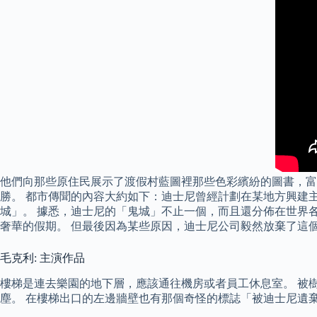
他們向那些原住民展示了渡假村藍圖裡那些色彩繽紛的圖書，富
勝。 都市傳聞的內容大約如下：迪士尼曾經計劃在某地方興建
城」。 據悉，迪士尼的「鬼城」不止一個，而且還分佈在世界
奢華的假期。 但最後因為某些原因，迪士尼公司毅然放棄了這
毛克利: 主演作品
樓梯是連去樂園的地下層，應該通往機房或者員工休息室。 被
塵。 在樓梯出口的左邊牆壁也有那個奇怪的標誌「被迪士尼遺