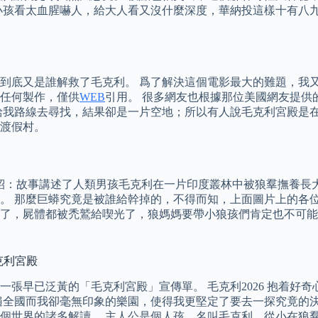
小孩看太血腥嚇人，給大人看又沒什麼深度，華納投這樣十有八
到底又是誰解救了毛克利。 爲了解決這個電影最大的難題，我又
任何製作，僅供
WEB
引用。 很多網友也根據那位美國網友提供
給我路線去尋找，結果卻是一片空地；所以有人說毛克利宮殿是在
渡假村。
介紹：故事講述了人類男孩毛克利在一片印度叢林中被狼羣撫養長大。 
。 那麼巨蟒究竟是被誰給幹掉的，不得而知，上面圖片上的各位
了，屍體都被禿鷲給喫光了，狼媽媽要帶小狼孩們肯定也不可能
毛克利宮殿
張早已泛黃的「毛克利宮殿」宣傳單。 毛克利2026 抱着好奇
遍全國而我卻毫無印象的樂園，使得我更堅定了要去一探究竟的決
個世界的諸多解讀。 主人公是個人孩，名叫毛克利，從小在狼羣