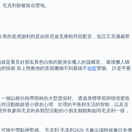
，毛克利卻被留在營地。
生畏的老虎謝利則是由班尼迪克康柏拜區配音，低沉又充滿威脅
就是看見好朋友異色白狼的屍身在獵人的儲藏室。 最後獵人瞄
狼的技能 加上熊教他的直視獵物不到最後不
放鬆
警惕。 許是平臺
，一個以模仿熱帶雨林的大型渡假村。 透過身體學習與情境塑造
這些活動能啟發小朋友心理、生理的平衡和生活的智能，以及克
望所有參與毛克利各類型活動的小朋友都能夠如同毛克利一樣，
中帶點神聖感。 毛克利 毛克利2026 大象出場時就像日本傳