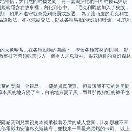
心地相信，大自然的動物之間，有一套屬於他們的互動模式與規
規範隱含在故事裡，內化到心中。 「毛克利既然加入了狼族，
則，如果不遵守就會受到懲罰或放逐。 為了讓頑皮的毛克利在
蝠道歉法、和水蛇結交法…以及各種鳥獸的密語和暗號。 毛克利
的大象哈蒂…在各種動物的圍繞下，學會各種叢林的軌則。 影
的敘事技巧帶領觀衆步入一個令人屏息凝神、眼花繚亂的奇幻森林
棄的樂園「金銀島」，卻是貨真價實。 但最讓我不安的是房間
，原本黑的地方變了白，白的地方變了黑，而且那條鮮紅的褲子也
隱隱感受到兒童視角本就承載着矛盾的成人意圖，比如那種不容
部電影由安迪席克斯執導，並找來一羣星光熠熠的卡司。 以上