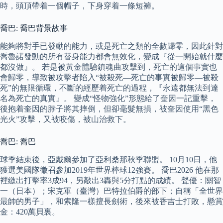
時，頭頂帶着一個帽子，下身穿着一條短褲。
喬巴: 喬巴背景故事
能夠將對手已發動的能力，或是死亡之類的全數歸零，因此針對
喬魯諾發動的所有替身能力都會無效化，變成『從一開始就什麼
都沒做』。 若是被黃金體驗鎮魂曲攻擊到，死亡的這個事實也
會歸零，導致被攻擊者陷入“被殺死—死亡的事實被歸零—被殺
死”的無限循環，不斷的經歷着死亡的過程，『永遠都無法到達
名為死亡的真實』。 變成“怪物強化”形態給了奎因一記重擊，
後抱着奎因的脖子將其摔倒，但卻毫髮無損，被奎因使用“黑色
光火”攻擊，又被咬傷，被山治救下。
喬巴: 喬巴
球季結束後，亞戴爾參加了亞利桑那秋季聯盟。 10月10日，他
獲選美國隊徵召參加2019年世界棒球12強賽。 喬巴2026 他在那
裡繳出打擊率3成94，另敲出3轟與5分打點的成績。 聲優：關智
一（日本）；宋克軍（臺灣）巴特拉伯爵的部下；自稱「全世界
最帥的男子」，和索隆一樣擅長劍術，後來被香吉士打敗，懸賞
金：420萬貝裏。