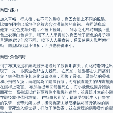
喬巴: 能力
加入草帽一行人後，在不同的島嶼，喬巴會換上不同的服裝。
比如在阿拉巴斯坦他穿着適合沙漠氣候的白袍。 在司法島篇，
他穿上紅色皮革外套，不拉上拉鏈。 回到水之七島時則換上藍
色上衣和白色褲子。 喫下人人果實前的喬巴除了藍色的鼻子和
普通麋鹿沒什麼不同。 喫下人人果實後，通常使用人獸型態行
動，體型比獸型小得多，四肢也變得細小。
喬巴: 角色稱呼
到了布加拉提在羅馬競技場遇到了波魯那雷夫，而此時老闆也出
現了，先一步將波魯那雷夫殺死。 在死前，波魯那雷夫用箭刺
穿了銀色戰車使其進化成鎮魂曲，互換了靈魂。 喬魯諾的靈魂
和小飛機互換，而老闆為了隱匿行蹤，將有偵查能力的納蘭迦插
在鐵桿上殺害。 布加拉提奪回箭後死亡，而小飛機也因身體換
回死亡，喬魯諾以鮮花覆蓋住小飛機的遺體，並遵照其生前心願
在戰後將他帶回故鄉。 在找鑰匙期間，福葛受到鏡中人伊魯索
的攻擊，被帶到鏡世界，後喬魯諾主動感染福葛替身紫煙的病
毒，冒死進入鏡世界，打敗了伊魯索，並在紫煙的病毒發作前擺