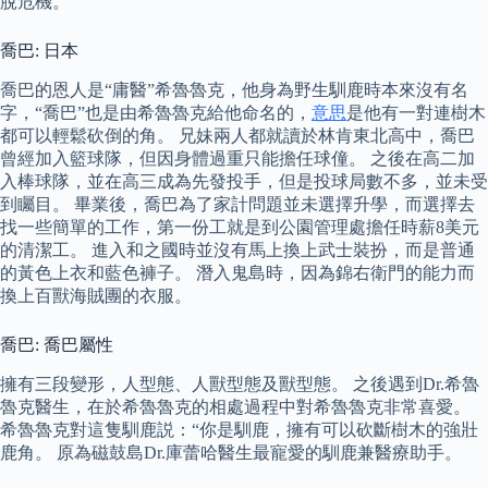
脫危機。
喬巴: 日本
喬巴的恩人是“庸醫”希魯魯克，他身為野生馴鹿時本來沒有名
字，“喬巴”也是由希魯魯克給他命名的，
意思
是他有一對連樹木
都可以輕鬆砍倒的角。 兄妹兩人都就讀於林肯東北高中，喬巴
曾經加入籃球隊，但因身體過重只能擔任球僮。 之後在高二加
入棒球隊，並在高三成為先發投手，但是投球局數不多，並未受
到矚目。 畢業後，喬巴為了家計問題並未選擇升學，而選擇去
找一些簡單的工作，第一份工就是到公園管理處擔任時薪8美元
的清潔工。 進入和之國時並沒有馬上換上武士裝扮，而是普通
的黃色上衣和藍色褲子。 潛入鬼島時，因為錦右衛門的能力而
換上百獸海賊團的衣服。
喬巴: 喬巴屬性
擁有三段變形，人型態、人獸型態及獸型態。 之後遇到Dr.希魯
魯克醫生，在於希魯魯克的相處過程中對希魯魯克非常喜愛。
希魯魯克對這隻馴鹿説：“你是馴鹿，擁有可以砍斷樹木的強壯
鹿角。 原為磁鼓島Dr.庫蕾哈醫生最寵愛的馴鹿兼醫療助手。