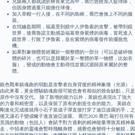
兄妹兩人都就讀於林肯東北高中，喬巴曾經加入籃球隊，
但因身體過重只能擔任球僮。
加入草帽一行人後，在不同的島嶼，喬巴會換上不同的服
裝。
在找鑰匙期間，福葛受到鏡中人伊魯索的攻擊，被帶到鏡
世界，後喬魯諾主動感染福葛替身紫煙的病毒，冒死進入
鏡世界，打敗了伊魯索，並在紫煙的病毒發作前擺脫危
機。
如果對象物體曾經屬於一個整體的一部分（可以是破碎物
體的碎片，也可以是隸屬於某一整體的單一物體，比如衣
服），變成的動物會主動尋找並嘗試迴歸原來屬於的整
體。
銀色戰車鎮魂曲的弱點是攻擊者自身背後的精神象徵（光源），
由此來看，黃金體驗鎮魂曲很可能也會有相似的致命缺點，只是
原作中沒有交代。 除了新增的能力以外，黃鎮也表現出了強大
的力量和精密度，以及保留了原有的創造生命的能力。 黃鎮在
剛進化完成後就用小石子當成子彈直接打穿了迪亞波羅的手，之
後又讓石子變成蠍子進攻迪亞波羅。 喬巴2026 喬巴 毆打任何有
意識的動物（包括人）會賦予對方過剩的精神能量導致其精神暴
走，中招者的靈魂會暫時飛離身體，感覺也會變得十分敏鋭，因