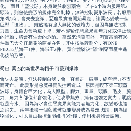
頭腦強化(人獸型)、毛皮強化、角強化、腳力強化(獸型)」7種變
化。 而且「藍波球」本身屬於劇烈藥物，若在6小時內服用第2
顆時，則會使變形的規律完全亂掉，無法控制變形波長，若服用
第3顆時，會失去意識，惡魔果實會開始暴走，讓喬巴變成一個
巨型「怪物」。 雖然擁有強大無比的破壞力，但因為無法控制
力量，生命力會急速下降，若不趕緊使惡魔果實無力化或停止他
的行動，將會有生命的危險。 當然來淘寶海外，淘寶當前有96
件喬巴大公仔相關的商品在售，其中按品牌劃分，有ONE
PIECE/航海王1件、海賊王2件。 黃金體驗被“箭”刺穿而產生進
化後的形態。
喬巴: 喬巴的新世界新帽子 可愛到爆炸
會失去意識，無法控制自我，會一直暴走、破壞，終至體力不支
而死亡。 此變形是惡魔果實失控所造成，原因是喫下第三顆藍
波球，身體會巨大化，為人獸型，腳力、重量、頭腦、毛皮、腕
力、角力各部位都會強化，使攻擊無效，擁有超強之實力，弱點
就是海水。 因為海水會使惡魔果實能力者無力化，故變形也隨
之消失。 兩年後喫一個藍波球就能變身成為暴走狀態，稱為怪
物強化，可以自由操控並能維持3分鐘，使用後身體會疲憊。