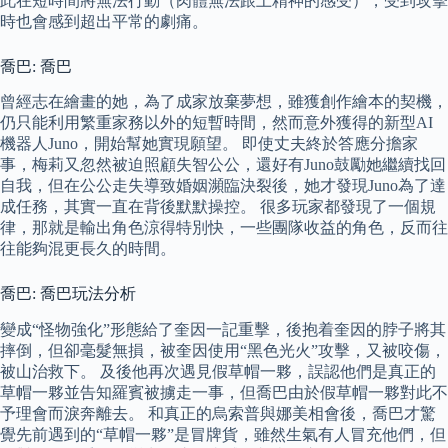
此在短時間將無法行動（肉體無法跟上精神的感受），受到攻擊
時也會感到超出平常的劇痛。
喬巴: 喬巴
曾經志在繪畫的她，為了成家放棄夢想，雖獲創作繪本的契機，
仍只能利用繁重家務以外的短暫時間，然而意外獲得的新型AI
機器人Juno，開始幫她實現願望。 即使丈夫終於答應分擔家
事，梅莉又忽然被迫照顧失智公公，還好有Juno鼓勵她繼續找回
自我，但在公公走失導致婚姻瀕臨決裂後，她才發現Juno為了達
成任務，其實一直在背後默默操控。 很多玩家都發現了一個規
律，那就是輸出角色涼得特別快，一些團隊收益的角色，反而往
往能夠混更長久的時間。
喬巴: 喬巴玩法分析
變成“怪物強化”形態給了奎因一記重擊，後抱着奎因的脖子將其
摔倒，但卻毫髮無損，被奎因使用“黑色光火”攻擊，又被咬傷，
被山治救下。 及後他再次遇見假草帽一夥，誤認他們是真正的
草帽一夥並告知羅賓被擄走一事，但喬巴由於假草帽一夥對此不
予理會而淚奔離去。 和真正的烏索普與娜美相會後，喬巴才驚
覺先前遇到的“草帽一夥”是冒牌貨，雖然生氣有人冒充他們，但