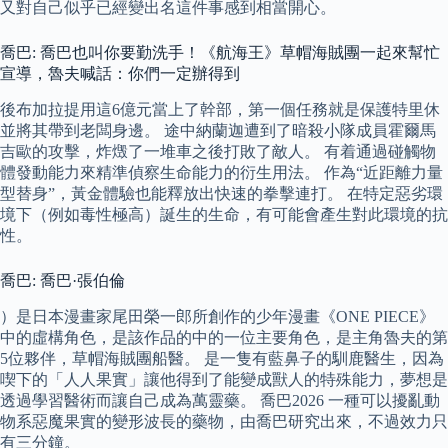
又對自己似乎已經變出名這件事感到相當開心。
喬巴: 喬巴也叫你要勤洗手！《航海王》草帽海賊團一起來幫忙
宣導，魯夫喊話：你們一定辦得到
後布加拉提用這6億元當上了幹部，第一個任務就是保護特里休
並將其帶到老闆身邊。 途中納蘭迦遭到了暗殺小隊成員霍爾馬
吉歐的攻擊，炸燬了一堆車之後打敗了敵人。 有着通過碰觸物
體發動能力來精準偵察生命能力的衍生用法。 作為“近距離力量
型替身”，黃金體驗也能釋放出快速的拳擊連打。 在特定惡劣環
境下（例如毒性極高）誕生的生命，有可能會產生對此環境的抗
性。
喬巴: 喬巴·張伯倫
）是日本漫畫家尾田榮一郎所創作的少年漫畫《ONE PIECE》
中的虛構角色，是該作品的中的一位主要角色，是主角魯夫的第
5位夥伴，草帽海賊團船醫。 是一隻有藍鼻子的馴鹿醫生，因為
喫下的「人人果實」讓他得到了能變成獸人的特殊能力，夢想是
透過學習醫術而讓自己成為萬靈藥。 喬巴2026 一種可以擾亂動
物系惡魔果實的變形波長的藥物，由喬巴研究出來，不過效力只
有三分鐘。