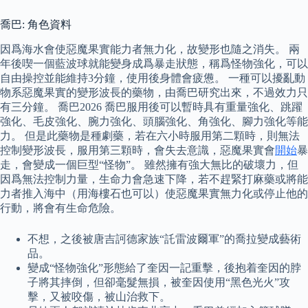
喬巴: 角色資料
因爲海水會使惡魔果實能力者無力化，故變形也隨之消失。 兩
年後喫一個藍波球就能變身成爲暴走狀態，稱爲怪物強化，可以
自由操控並能維持3分鐘，使用後身體會疲憊。 一種可以擾亂動
物系惡魔果實的變形波長的藥物，由喬巴研究出來，不過效力只
有三分鐘。 喬巴2026 喬巴服用後可以暫時具有重量強化、跳躍
強化、毛皮強化、腕力強化、頭腦強化、角強化、腳力強化等能
力。 但是此藥物是種劇藥，若在六小時服用第二顆時，則無法
控制變形波長，服用第三顆時，會失去意識，惡魔果實會
開始
暴
走，會變成一個巨型“怪物”。 雖然擁有強大無比的破壞力，但
因爲無法控制力量，生命力會急速下降，若不趕緊打麻藥或將能
力者推入海中（用海樓石也可以）使惡魔果實無力化或停止他的
行動，將會有生命危險。
不想，之後被唐吉訶德家族“託雷波爾軍”的喬拉變成藝術
品。
變成“怪物強化”形態給了奎因一記重擊，後抱着奎因的脖
子將其摔倒，但卻毫髮無損，被奎因使用“黑色光火”攻
擊，又被咬傷，被山治救下。