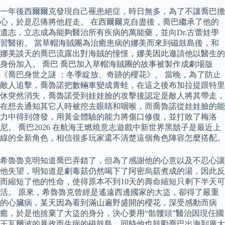
一年後西爾爾克發現自己罹患絕症，時日無多，為了不讓喬巴擔
心，於是忍痛將他趕走。 在西爾爾克自盡後，喬巴繼承了他的
遺志，立志成為能夠醫治所有疾病的萬能藥，並向Dr.古蕾娃學
習醫術。 當草帽海賊團為治癒患病的娜美而來到磁鼓島後，和
娜美談天的喬巴流露出對海賊的憧憬，娜美因此邀請他以醫生的
身份加入。 喬巴 喬巴加入草帽海賊團的故事被製作成劇場版
《喬巴身世之謎 ：冬季綻放、奇跡的櫻花》。 當晚，為了防止
敵人追擊，喬魯諾把數輛車變成青蛙，在這之後布加拉提跟特里
休突然消失，喬魯諾受到娃娃臉的攻擊後認定是敵人將其帶走，
在想去通知其它人時被挖去眼睛和咽喉，而喬魯諾從娃娃臉的能
力中得到啓發，用黃金體驗的能力將傷口修復，並打敗了梅洛
尼。 喬巴2026 在航海王燃燒意志遊戲中新世界黑鬍子是最近上
線的全新角色，相信很多玩家還不清楚這個角色陣容怎麼搭配。
希魯魯克明知道喬巴弄錯了，但為了感謝他的心意以及不忍心讓
他失望，明知道是劇毒菇仍然喝下了阿密烏菇煮成的湯，因此反
而縮短了他的性命，使得原本不到10天的壽命縮短只剩下半天可
活。 原來，希魯魯克曾經是遙遠西邊國家的大盜，卻得了嚴重
的心臟病，某天因為看到滿山遍野盛開的櫻花，深受感動而病
癒，於是他捨棄了大盜的身分，決心要用“骷髏頭”醫治因現任國
王瓦爾波的暴政而生病的磁鼓島，同時他也鼓勵喬巴出海到廣大