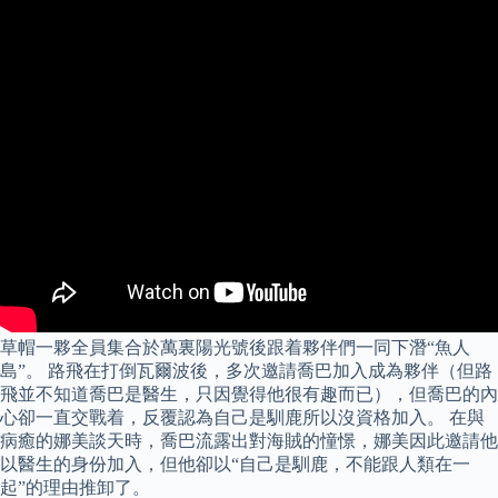
草帽一夥全員集合於萬裏陽光號後跟着夥伴們一同下潛“魚人
島”。 路飛在打倒瓦爾波後，多次邀請喬巴加入成為夥伴（但路
飛並不知道喬巴是醫生，只因覺得他很有趣而已），但喬巴的內
心卻一直交戰着，反覆認為自己是馴鹿所以沒資格加入。 在與
病癒的娜美談天時，喬巴流露出對海賊的憧憬，娜美因此邀請他
以醫生的身份加入，但他卻以“自己是馴鹿，不能跟人類在一
起”的理由推卸了。