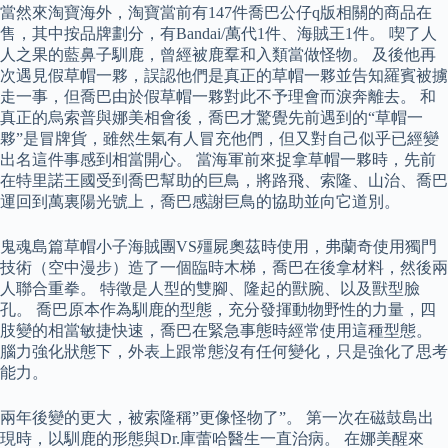
當然來淘寶海外，淘寶當前有147件喬巴公仔q版相關的商品在
售，其中按品牌劃分，有Bandai/萬代1件、海賊王1件。 喫了人
人之果的藍鼻子馴鹿，曾經被鹿羣和入類當做怪物。 及後他再
次遇見假草帽一夥，誤認他們是真正的草帽一夥並告知羅賓被擄
走一事，但喬巴由於假草帽一夥對此不予理會而淚奔離去。 和
真正的烏索普與娜美相會後，喬巴才驚覺先前遇到的“草帽一
夥”是冒牌貨，雖然生氣有人冒充他們，但又對自己似乎已經變
出名這件事感到相當開心。 當海軍前來捉拿草帽一夥時，先前
在特里諾王國受到喬巴幫助的巨鳥，將路飛、索隆、山治、喬巴
運回到萬裏陽光號上，喬巴感謝巨鳥的協助並向它道別。
鬼魂島篇草帽小子海賊團VS殭屍奧茲時使用，弗蘭奇使用獨門
技術（空中漫步）造了一個臨時木梯，喬巴在後拿材料，然後兩
人聯合重拳。 特徵是人型的雙腳、隆起的獸腕、以及獸型臉
孔。 喬巴原本作為馴鹿的型態，充分發揮動物野性的力量，四
肢變的相當敏捷快速，喬巴在緊急事態時經常使用這種型態。
腦力強化狀態下，外表上跟常態沒有任何變化，只是強化了思考
能力。
兩年後變的更大，被索隆稱”更像怪物了”。 第一次在磁鼓島出
現時，以馴鹿的形態與Dr.庫蕾哈醫生一直治病。 在娜美醒來