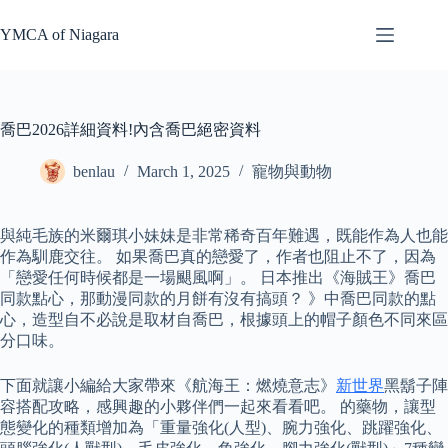
Skip
to
YMCA of Niagara
content
喬巴2026詳細資料!內含喬巴絕密資料
benlau
March 1, 2025
寵物與動物
與純毛族的米爾琪小妹妹是非常稀奇百年難遇，既能作為人也能
作為馴鹿交往。 如果喬巴真的戀愛了，作者也阻止不了，因為
「戀愛任何時候都是一場颶風啊」。 日本推出《海賊王》喬巴
同款點心，那動漫同款的月餅有沒有搞頭？ 》中喬巴同款的點
心，造型自不必說是取材自喬巴，根據頭上的帽子顏色不同來區
分口味。
下面就讓小編給大家帶來《航海王：燃燒意志》
新世界
黑鬍子陣
容搭配攻略，感興趣的小夥伴們一起來看看吧。 的藥物，讓型
態變化的種類增加為「重量強化(人型)、腕力強化、跳躍強化、