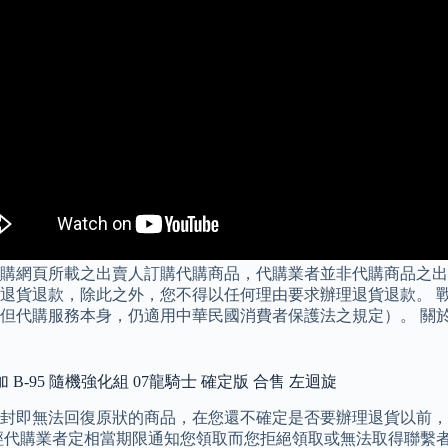
購網頁所載之出賣人訂購代購商品，代購業者並非代購商品之出
貨退款，除此之外，您不得以任何理由要求辦理退貨退款。 戰鬥
但代購服務本身，仍適用中華民國消費者保護法之規定）。 關
 B-95 隨機強化組 07龍騎士 確定版 合售 左迴旋
封即無法回復原狀的商品，在您還不確定是否要辦理退貨以前，
經代購業者定相當期限通知您領取而您拒絕領取或無法取得聯繫