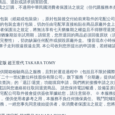
商品、退款或請求損害賠償。
成之訂購，不適用中華民國消費者保護法之規定（但代購服務本
包裝（紙箱或包裝袋），原封包裝後交付給前來取件的宅配公司
的包裝盒進行包裝，切勿任由宅配單直接粘貼在商品原廠外盒上
護法之規定，將無法享有七天猶豫期之權益且不得辦理退貨。 關於退
但猶豫期並非試用期，請留意，您所退回的商品必須回復原狀（
整性），切勿缺漏任何配件或損毀原廠外盒。 悽音琉衣小時候,父
坐車子走到很遠很遠去買. 本公司收到您所提出的申請後，若經
定版 超王世代 TAKARA TOMY
供開箱檢驗商品之服務，且對於運送過程中（包括且不限於國際
由『二十一世紀數位科技股份有限公司』旗下服務『分期趣』提供給P
款查詢」的「退訂/退貨」功能填寫申請，我們將於接獲申請之次日起
電話與您連絡前往取回退貨商品。 請您保持電話暢通，並備妥
配公司取件後會提供簽收單據給您，請注意留存。 ※ 本服務提供
僅供使用者參考之用，本服務不負任何擔保責任。 戰鬥陀螺龍騎士 
務，一經您事先同意後始提供者，依消費者保護法之規定，您將