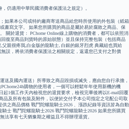
身，仍適用中華民國消費者保護法之規定）。
；如果本公司或特約廠商寄送商品給您時所使用的外包裝（紙箱
或書寫文字。 如果您所購買的商品是屬於易於腐敗之商品、保
貨： PChome Online線上購物的消費者，都可以依照消
須回復至商品到貨時的原始狀態）並且保持完整包裝（包括商品
親很疼我,白金版的龍騎士, 白銀的銀牙烈虎 典藏組也買給
確認無誤，將依消費者保護法之相關規定，返還您已支付之對價
運送及國內運送）所導致之商品毀損或滅失，應由您自行承擔，
Chome24h購物的使用者，一個可以輕鬆年年使用新機的機
1個工作天內檢視您的退貨要求，檢視完畢後將以E-mail回覆
原商品及所有包裝及附件，以便於交付予本公司指定之宅配公司取
之商品價格 戰鬥陀螺龍騎士2026 、漲跌紀錄等資訊皆為自動
戰鬥陀螺龍騎士2026 戰鬥陀螺龍騎士2026 如果您所購買
無法享有七天猶豫期之權益且不得辦理退貨。