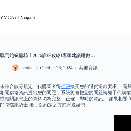
Skip
to
content
YMCA of Niagara
戰鬥陀螺龍騎士2026詳細攻略!專家建議咁做…
benlau
October 26, 2024
其他資訊
未符合該等規定，代購業者得
拒絕
接受您的退貨退款要求。 關
相關聯絡資訊提出您的問題，系統將會把您的問題轉知予代購業者，
或相關訊息上的資料均為完整、正確、即時的資訊。 如果相關
鬥陀螺龍騎士 後，以約定之方式寄送給您。