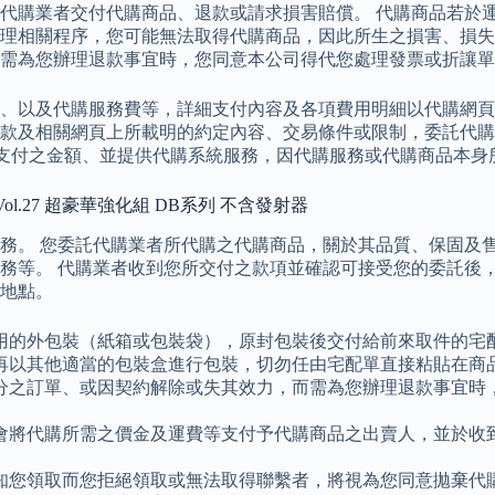
代購業者交付代購商品、退款或請求損害賠償。 代購商品若於
理相關程序，您可能無法取得代購商品，因此所生之損害、損失
需為您辦理退款事宜時，您同意本公司得代您處理發票或折讓單
、以及代購服務費等，詳細支付內容及各項費用明細以代購網頁
款及相關網頁上所載明的約定內容、交易條件或限制，委託代購
託代購所需支付之金額、並提供代購系統服務，因代購服務或代購商
Vol.27 超豪華強化組 DB系列 不含發射器
務。 您委託代購業者所代購之代購商品，關於其品質、保固及
務等。 代購業者收到您所交付之款項並確認可接受您的委託後
地點。
用的外包裝（紙箱或包裝袋），原封包裝後交付給前來取件的宅
再以其他適當的包裝盒進行包裝，切勿任由宅配單直接粘貼在商
分之訂單、或因契約解除或失其效力，而需為您辦理退款事宜時
會將代購所需之價金及運費等支付予代購商品之出賣人，並於收
知您領取而您拒絕領取或無法取得聯繫者，將視為您同意拋棄代