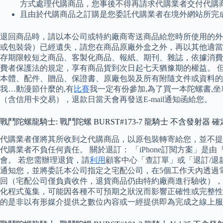
方式處理代購商品，您事後不得再請求代購業者交付代購
且由於代購商品之訂購是您委託代購業者在境外網站所完
退回商品時，請以本公司或特約廠商寄送商品給您時所使用的外
或包裝袋）已經遺失，請您在商品原廠外盒之外，再以其他適當
存期限較短之商品、客製化商品、報紙、期刊、雜誌，依據消費者保
費者保護法的規定，享有商品貨到次日起七天猶豫期的權益。 
本體、配件、贈品、保證書、原廠包裝及所有附隨文件或資料的完
我…動漫節什麼的,有
比賽
我一定有份參加,為了買一本陀螺書,
（含信用卡交易），退款日當天會再發送E-mail通知函給您。
戰鬥陀螺龍騎士: 戰鬥陀螺 BURST#173-7 龍騎士 不含發射器 確
代購業者僅將其所收到之代購商品，以原包裝轉寄給您，並不提
代購業者不負任何責任。 關於退訂： 「iPhone訂閱方案」是
會。 若您需辦理退貨，請
利用
顧客中心「查訂單」或「退訂/退
通知您，並將委託本公司指定之宅配公司，在5個工作天內透過
回（宅配公司僅負責收件，退貨商品仍由特約廠商進行驗收），宅
化程式蒐集，可能因各種不可預期之狀況而影響正確性或完整性， 
的是非以有形媒介提供之數位內容或一經提供即為完成之線上服