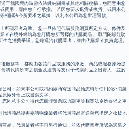
運送至我國境內時需依法繳納關稅或其他相關稅捐，您同意由您
或費用，應由您自行承擔。 若因您要求退貨或換貨、或因本公
等相關法令所要求之單據，以利本公司為您辦理退款。
上所顯示者為準。 您一旦依照代購服務網頁所定方式、條件及
業者在境外網站為您訂購您所選擇的代購商品。 戰鬥陀螺龍騎
品本身所生之消費爭議，您應逕洽代購業者，並由代購業者負責處理。
售後服務等，都應由各該商品或服務的原廠、商品或服務原始提
，會將代購所需之價金及運費等支付予代購商品之出賣人，並於
配公司；如果本公司或特約廠商寄送商品給您時所使用的外包裝
品原廠外盒上或書寫文字。
，您同意本公司得代您處理發票或折讓單等相關法令所要求之單
到代購商品後再委請物流業者將代購商品寄送至您指定之收貨地
購商品，代購業者將不再另行通知，並依代購業者所認為適當之