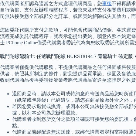
依代購業者所認為適當之方式處理代購商品，您
事後
不得再請求
自行負擔、支付及辦理相關程序，若您未及時支付相關費用或辦
司無法接受您全部或部分之訂單、或因契約解除或失其效力，而
您因委託代購所支付之款項，可能包含代購商品價金、各式運費
流程完成委託代購程序，就表示您提出要約、願意依照本約定條
士 PChome Online僅受代購業者委託代為向您收取委
戰鬥陀螺龍騎士: 任選戰鬥陀螺 BURST#194-7 青龍騎士 確定版 
代購業者僅提供代購服務，不提供代購商品之任何保固或售後服
供者，依照其所制定的條件，對您提供品質承諾、保固及售後服
收到代購商品後再委請物流業者將代購商品寄送至您指定之收貨
退回商品時，請以本公司或特約廠商寄送商品給您時所使
（紙箱或包裝袋）已經遺失，請您在商品原廠外盒之外，
若因您要求退貨或換貨、或因本公司無法接受您全部或部
據，以利本公司為您辦理退款。
代購業者收到您所交付之款項並確認可接受您的委託後，
點。
代購商品若經配送無法送達，或經代購業者定相當期限通