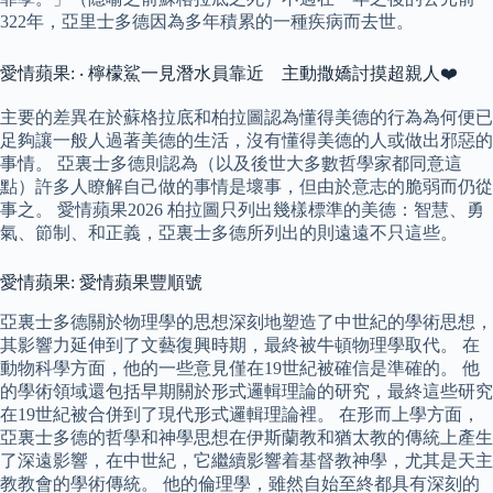
322年，亞里士多德因為多年積累的一種疾病而去世。
愛情蘋果: ‧ 檸檬鯊一見潛水員靠近 主動撒嬌討摸超親人❤️
主要的差異在於蘇格拉底和柏拉圖認為懂得美德的行為為何便已
足夠讓一般人過著美德的生活，沒有懂得美德的人或做出邪惡的
事情。 亞裏士多德則認為（以及後世大多數哲學家都同意這
點）許多人瞭解自己做的事情是壞事，但由於意志的脆弱而仍從
事之。 愛情蘋果2026 柏拉圖只列出幾樣標準的美德：智慧、勇
氣、節制、和正義，亞裏士多德所列出的則遠遠不只這些。
愛情蘋果: 愛情蘋果豐順號
亞裏士多德關於物理學的思想深刻地塑造了中世紀的學術思想，
其影響力延伸到了文藝復興時期，最終被牛頓物理學取代。 在
動物科學方面，他的一些意見僅在19世紀被確信是準確的。 他
的學術領域還包括早期關於形式邏輯理論的研究，最終這些研究
在19世紀被合併到了現代形式邏輯理論裡。 在形而上學方面，
亞裏士多德的哲學和神學思想在伊斯蘭教和猶太教的傳統上產生
了深遠影響，在中世紀，它繼續影響着基督教神學，尤其是天主
教教會的學術傳統。 他的倫理學，雖然自始至終都具有深刻的