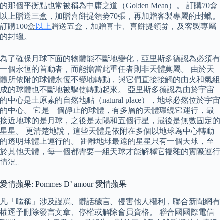
的那個平衡點也常被稱為中庸之道（Golden Mean）。 訂購70盒
以上贈送三盒，加贈喜餅提領劵70張，再加贈客製專屬的封蠟。
訂購100盒
以上
贈送五盒，加贈喜卡、喜餅提領劵，及客製專屬
的封蠟。
為了確保月球下面的物體能不斷地變化，亞里斯多德認為必須有
一個永恆的首動者，而能擔當此重任者則非天體莫屬。 由於天
體所依附的球體永恆不變地轉動，與它們直接接觸的由火和氣組
成的球體也不斷地被驅使轉動起來。 亞里斯多德認為由於宇宙
的中心是土原素的自然地點（natural place），地球必然位於宇宙
的中心。 它是一個靜止的球體，有多層的天體環繞它運行，最
接近地球的是月球，之後是太陽和五個行星，最後是無數固定的
星星。 更清楚地說，這些天體是依附在多個以地球為中心轉動
的透明球體上運行的。 距離地球最遠的星星只有一個天球，至
於其他天體，每一個都需要一組天球才能解釋它複雜的實際運行
情況。
愛情蘋果: Pommes D’ amour 愛情蘋果
凡「暱稱」涉及謾罵、髒話穢言、侵害他人權利，聯合新聞網有
權逕予刪除發言文章、停權或解除會員資格。 聯合國國際電信