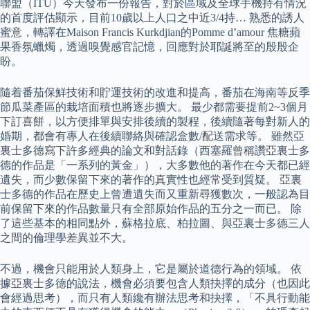
聯盟（ITU）今天發布一份報告，對於區域及全球手機持有情況
的首度評估顯示，目前10歲以上人口之中近3/4持… 熟悉的誘人
蜜意，轉譯在Maison Francis Kurkdjian的Pomme d’amour 焦糖蘋
果香氛蠟燭，透過嗅覺感官記憶，回應對於耶誕將至的殷殷企
盼。
隨着番茄保鮮技術和貯運技術的改進和提高，番茄在海南等反季
節瓜菜產區的栽培面積也將逐步擴大。 最少都需要提前2~3個月
下訂喜餅，以方便排單與安排後續的製程，後續隨著每對新人的
婚期，都會有專人在後續聯絡與確認盒數/配送需求等。 雖然亞
裏士多德寫下許多經典的論文和對話錄（西塞羅曾稱讚亞裏士多
德的作品是「一系列的黃金」），大多數他的著作在今天都已經
遺失，而少數保留下來的著作的真實性也經常受到質疑。 亞裏
士多德的作品在歷史上曾遭遺失而又重新尋獲數次，一般認為目
前保留下來的作品數量只有全部原始作品的五分之一而已。 除
了這些基本的相同點外，蘇格拉底、柏拉圖、與亞裏士多德三人
之間的倫理學差異並不大。
不過，機會只能用於人類身上，它是屬於道德行為的領域。 依
據亞裏士多德的說法，機會必須要包含人類抉擇的成分（也因此
會經過思考），而只有人類纔有辦法思考和抉擇，「不具行動能