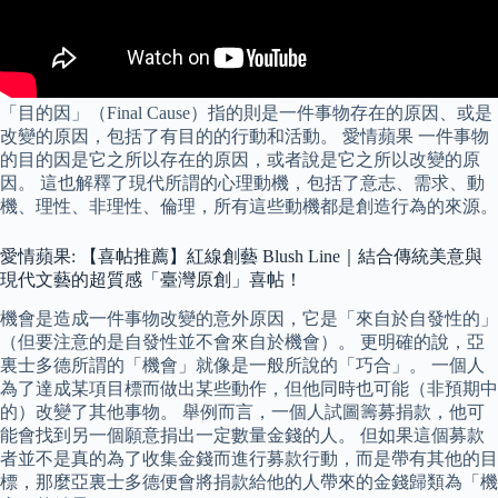
「目的因」（Final Cause）指的則是一件事物存在的原因、或是
改變的原因，包括了有目的的行動和活動。 愛情蘋果 一件事物
的目的因是它之所以存在的原因，或者說是它之所以改變的原
因。 這也解釋了現代所謂的心理動機，包括了意志、需求、動
機、理性、非理性、倫理，所有這些動機都是創造行為的來源。
愛情蘋果: 【喜帖推薦】紅線創藝 Blush Line｜結合傳統美意與
現代文藝的超質感「臺灣原創」喜帖！
機會是造成一件事物改變的意外原因，它是「來自於自發性的」
（但要注意的是自發性並不會來自於機會）。 更明確的說，亞
裏士多德所謂的「機會」就像是一般所說的「巧合」。 一個人
為了達成某項目標而做出某些動作，但他同時也可能（非預期中
的）改變了其他事物。 舉例而言，一個人試圖籌募捐款，他可
能會找到另一個願意捐出一定數量金錢的人。 但如果這個募款
者並不是真的為了收集金錢而進行募款行動，而是帶有其他的目
標，那麼亞裏士多德便會將捐款給他的人帶來的金錢歸類為「機