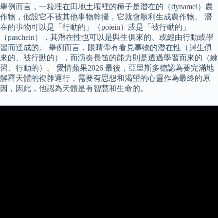
舉例而言，一粒埋在田地土壤裡的種子是潛在的（dynamei）農
作物，假設它不被其他事物幹擾，它就會順利生成農作物。 潛
在的事物可以是「行動的」（poiein）或是「被行動的」
（paschein），其潛在性也可以是與生俱來的、或經由行動或學
習而達成的。 舉例而言，眼睛帶有看見事物的潛在性（與生俱
來的、被行動的），而演奏長笛的能力則是透過學習而來的（練
習、行動的）。 愛情蘋果2026 最後，亞里斯多德認為要完滿地
解釋天體的複雜運行，需要有思想和渴望的心靈作為最終的原
因，因此，他認為天體是有智慧和生命的。