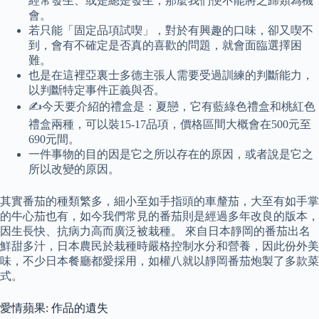
經常發生、或是總是發生，那麼我們便不能將之歸類為機
會。
若只能「固定品項試喫」，對於有興趣的口味，卻又喫不
到，會有不確定是否真的喜歡的問題，就會面臨選擇困
難。
也是在這裡亞裏士多德主張人需要受過訓練的判斷能力，
以判斷特定事件正義與否。
✍今天要介紹的禮盒是：夏戀，它有藍綠色禮盒和桃紅色
禮盒兩種，可以裝15-17品項，價格區間大概會在500元至
690元間。
一件事物的目的因是它之所以存在的原因，或者說是它之
所以改變的原因。
其實番茄的種類繁多，細小至如手指頭的車釐茄，大至有如手掌
的牛心茄也有，如今我們常見的番茄則是經過多年改良的版本，
因生長快、抗病力高而廣泛被栽種。 來自日本靜岡的番茄出名
鮮甜多汁，日本農民於栽種時嚴格控制水分和營養，因此份外美
味，不少日本餐廳都愛採用，如權八就以靜岡番茄炮製了多款菜
式。
愛情蘋果: 作品的遺失