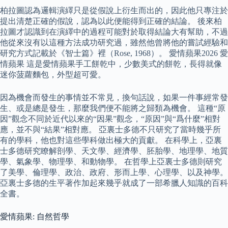
柏拉圖認為邏輯演繹只是從假說上衍生而出的，因此他只專注於
提出清楚正確的假說，認為以此便能得到正確的結論。 後來柏
拉圖才認識到在演繹中的過程可能對於取得結論大有幫助，不過
他從來沒有以這種方法成功研究過，雖然他曾將他的嘗試經驗和
研究方式記載於《智士篇》裡（Rose, 1968）。 愛情蘋果2026 愛
情蘋果 這是愛情蘋果手工餅乾中，少數美式的餅乾，長得就像
迷你菠蘿麵包，外型超可愛。
因為機會而發生的事情並不常見，換句話說，如果一件事經常發
生、或是總是發生，那麼我們便不能將之歸類為機會。 這種“原
因”觀念不同於近代以來的“因果”觀念，“原因”與“爲什麼”相對
應，並不與“結果”相對應。 亞裏士多德不只研究了當時幾乎所
有的學科，他也對這些學科做出極大的貢獻。 在科學上，亞裏
士多德研究瞭解剖學、天文學、經濟學、胚胎學、地理學、地質
學、氣象學、物理學、和動物學。 在哲學上亞裏士多德則研究
了美學、倫理學、政治、政府、形而上學、心理學、以及神學。
亞裏士多德的生平著作加起來幾乎就成了一部希臘人知識的百科
全書。
愛情蘋果: 自然哲學