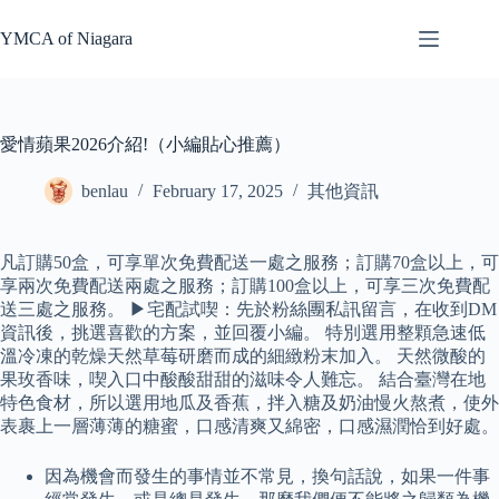
Skip
to
YMCA of Niagara
content
愛情蘋果2026介紹!（小編貼心推薦）
benlau
February 17, 2025
其他資訊
凡訂購50盒，可享單次免費配送一處之服務；訂購70盒以上，可
享兩次免費配送兩處之服務；訂購100盒以上，可享三次免費配
送三處之服務。 ▶宅配試喫：先於粉絲團私訊留言，在收到DM
資訊後，挑選喜歡的方案，並回覆小編。 特別選用整顆急速低
溫冷凍的乾燥天然草莓研磨而成的細緻粉末加入。 天然微酸的
果玫香味，喫入口中酸酸甜甜的滋味令人難忘。 結合臺灣在地
特色食材，所以選用地瓜及香蕉，拌入糖及奶油慢火熬煮，使外
表裹上一層薄薄的糖蜜，口感清爽又綿密，口感濕潤恰到好處。
因為機會而發生的事情並不常見，換句話說，如果一件事