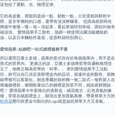
這包括了運動、光、物理定律。
它的表皮脆，裡面則是綿一點、鬆軟一點，介於蛋糕與餅乾中
間，是非常獨特的口感，還帶有淡淡檸檬香。 也因為烘焙時在
烤箱中會慢～慢～地～澎起來，看起來就特別幸福，因此叫做幸
福澎澎。 愛情蘋果手工餅乾，強調一律使用法國頂級總統奶
油，以及日本麵粉作基底，從原料就特別用心。
愛情蘋果: 結婚吧一站式婚禮服務平臺
所以遵照亞裏士多德，蘋果的形式存在於每個蘋果內，而不是在
形式的世界內。 更廣泛的說，亞裏士多德將哲學與邏輯推理並
立了，他將之稱為哲學的「科學」。 來到愛情蘋果手工法點
坊，妳可以自己決定喜餅禮盒內的品項，就連外盒的顏色、裝飾
緞帶都可以客製化，創造專屬於妳的獨一無二款式～每對新人在
籌備婚禮前，都期盼著自己的婚禮是與眾不同，就由喜餅開始
吧！ 愛情蘋果今年新推出的喜餅盒：絨花復古，紅色喜氣的象
徵，穿搭在絨面禮盒上，顯現出更加貴氣典雅，帶著簡單大方的
牡丹花
壓印與燙金勾勒出的Logo就是如此簡單大方又喜氣。