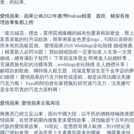
會」的結果。
愛情蘋果: ‧ 蘋果公佈2022年臺灣Podcast精選 股癌、豬探長推
理故事集都上榜
「復古絨花」禮盒，選用質感爆棚的絨布包覆著精裝硬盒，壓上
富貴喜氣的牡丹花紋路，簡單俐落金色燙金logo，勾勒出喜餅前
所未有的高級質感。 愛情蘋果2026 Weddings全站熱搜 婚戒推薦
｜精選新人必問36題！ 買結婚戒指前一定要知道 人生第一次買
婚戒，總有滿肚子疑問！ 下單就送珠寶盒 即將進入結婚旺季，
充滿貴族色彩的法蝶珠寶…weddings全站熱搜 名人婚禮分享｜
獻唱自創歌曲、獨特狼人殺主題，現場直擊資生堂千金李宓的夢
幻婚禮！ 愛情蘋果的巧克力餅乾或蛋糕，都是採用法國法芙娜
巧克力喔！ Yaya和阿伯曾在家裡瘋狂研究過巧克力，法芙娜可
是非常昂貴的巧克力原料啊！
愛情蘋果: 愛情蘋果古風再現
興雅居已經立足山東，面向中國大陸，以平民的價格積極推廣愛
情蘋果，在世界範圍內徵集更多愛情故事，尋找輪迴千百年的現
代版的愛情果故事。 16世紀，從墨西哥傳入歐洲，到19世紀美
國已開始食用，成為世界上生產番茄最多的國家。 佛羅裏達州