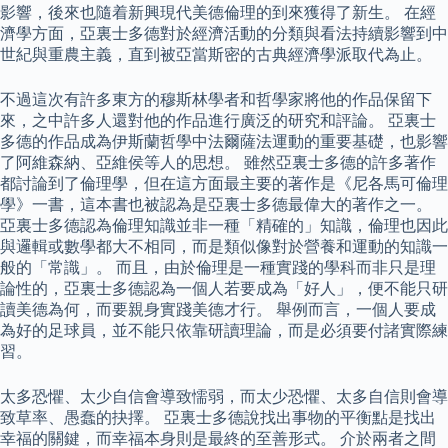
影響，後來也隨着新興現代美德倫理的到來獲得了新生。 在經
濟學方面，亞裏士多德對於經濟活動的分類與看法持續影響到中
世紀與重農主義，直到被亞當斯密的古典經濟學派取代為止。
不過這次有許多東方的穆斯林學者和哲學家將他的作品保留下
來，之中許多人還對他的作品進行廣泛的研究和評論。 亞裏士
多德的作品成為伊斯蘭哲學中法爾薩法運動的重要基礎，也影響
了阿維森納、亞維侯等人的思想。 雖然亞裏士多德的許多著作
都討論到了倫理學，但在這方面最主要的著作是《尼各馬可倫理
學》一書，這本書也被認為是亞裏士多德最偉大的著作之一。
亞裏士多德認為倫理知識並非一種「精確的」知識，倫理也因此
與邏輯或數學都大不相同，而是類似像對於營養和運動的知識一
般的「常識」。 而且，由於倫理是一種實踐的學科而非只是理
論性的，亞裏士多德認為一個人若要成為「好人」，便不能只研
讀美德為何，而要親身實踐美德才行。 舉例而言，一個人要成
為好的足球員，並不能只依靠研讀理論，而是必須要付諸實際練
習。
太多恐懼、太少自信會導致懦弱，而太少恐懼、太多自信則會導
致草率、愚蠢的抉擇。 亞裏士多德說找出事物的平衡點是找出
幸福的關鍵，而幸福本身則是最終的至善形式。 介於兩者之間