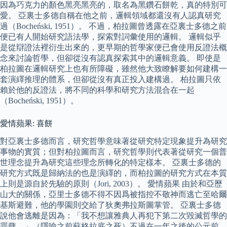
因為巧克力的顏色黑亮黑亮的，取名為黑鑽石餅乾，真的特別可
愛。 亞裏士多德自稱在他之前，邏輯領域都還沒有人認真研究
過（Bocheński, 1951）。 不過，柏拉圖曾透露在亞裏士多德之前
便已有人開始研究語法學，探索對詞彙使用的邏輯。 邏輯似乎
是從辯證法裡衍生出來的，更早期的哲學家便已會使用反證法概
念來討論哲學，但卻從沒有認真探索其中的邏輯意義。 即使是
柏拉圖在邏輯研究上也有所障礙，雖然他大致瞭解要如何建構一
套演繹推理的體系，但卻從沒有真正投入建構過。 柏拉圖只依
賴於他的反證法，將不同的科學和研究方法混合在一起
（Bocheński, 1951）。
愛情蘋果: 喜餅
對亞裏士多德而言，研究哲學意味著從研究特定現象提升為研究
事物的實質；但對柏拉圖而言，研究哲學則代表著從研究一個普
世理念提升為研究這些理念所轉化的特定樣本。 亞裏士多德的
研究方式既是歸納法的也是演繹的，而柏拉圖的研究方式在本質
上則是源自於先驗的原則（Jori, 2003）。 愛情蘋果 由於和亞歷
山大的關係，亞里士多德不得不因爲被指控不敬神而逃亡至哈爾
基斯避難，他的學園則交給了狄奧弗拉斯圖掌管。 亞裏士多德
說他會逃離是因為：「我不想讓雅典人再犯下第二次毀滅哲學的
罪孽。」（隱喻之前蘇格拉底之死）不過在一年之後的公元前