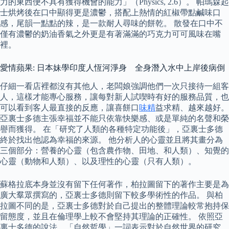
力的東西便不具有獲得機會的能力」（Physics, 2.6）。 帕瑪森起
士烘烤後在口中顯得更是濃鬱，搭配上熱情的紅椒帶點鹹味口
感，尾韻一點點的辣，是一款耐人尋味的餅乾。 散發在口中不
僅有濃鬱的奶油香氣之外更是有著滿滿的巧克力可可風味在嘴
裡。
愛情蘋果: 日本妹學印度人恆河淨身 全身潛入水中上岸後病倒
仔細一看店裡都沒有其他人，老闆娘強調他們一次只接待一組客
人，這樣才能專心服務，讓每對新人試喫時有好的服務品質，也
可以看到客人最直接的反應，讓喜餅口
味精
益求精、越來越好。
亞裏士多德主張幸福並不能只依靠快樂感、或是單純的名聲和榮
譽而獲得。 在「研究了人類的各種特定功能後」，亞裏士多德
終於找出他認為幸福的來源。 他分析人的心靈並且將其畫分為
三個部分：營養的心靈（包含農作物、田地、和人類）、知覺的
心靈（動物和人類）、以及理性的心靈（只有人類）。
蘇格拉底本身並沒有留下任何著作，柏拉圖留下的著作主要是為
廣大羣眾撰寫的，亞裏士多德則留下較多學術性的作品。 與柏
拉圖不同的是，亞裏士多德對於自己提出的整體理論較常抱持保
留態度，並且在倫理學上較不會堅持其理論的正確性。 依照亞
裏士多德的說法，「自然哲學」一詞表示對於自然世界的研究，