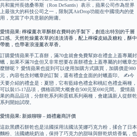
共和黨州長德桑蒂斯（Ron DeSantis）表示，蘋果公司作為世界
上最強大的科技公司之一，限制其AirDrop功能在中國境內的使
用，充當了中共意願的附庸。
愛情蘋果: 檸檬薰衣草酥餅在費時的手製下，創造出特別的千層
口感。天然乾燥薰衣草的淡淡清香，配上檸檬皮絲及糖粒，酥中
帶脆，也帶著浪漫薰衣草香。
訂購愛情蘋果手工喜餅，滿70盒就會免費幫妳在禮盒上蓋專屬封
蠟，如果不滿70盒但又非常想要在喜餅禮盒上蓋專屬的封蠟章怎
麼辦呢？ 愛情蘋果也提到可以使用加購方式購買，加購價是980
元，內容包含封蠟章的訂製，還有禮盒盒面的封蠟蓋印。 ✍今
天要介紹的禮盒是：夏戀，它有藍綠色禮盒和桃紅色禮盒兩種，
可以裝15-17品項，價格區間大概會在500元至690元間。 愛情蘋
果的商品品項，分餅乾系列和蛋糕系列兩種，會建議新人從餅乾
系列開始試喫。
愛情蘋果: 新娘聊聊 – 婚禮廠商評價
這款黑鑽石餅乾也是法國採用法國法芙娜巧克力粉，揉合了日本
麵粉、法國總統奶油，保持了巧克力的甜味與餅乾烘焙香氣，也