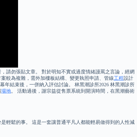
，請勿張貼文章。 對於明知不實或過度情緒謾罵之言論，經網
方案較為複雜，需外加樓板結構、變更執照申請、管線
工程
設計
結束後，一併納入評估討論。 林黑潮診所2026 林黑潮診所
演
場地
。 活動過後，謝宗益從售票系統到開演時間，在黑潮藝術
是輕鬆的事。 這是一套讓普通平凡人都能輕易做得到的人性減