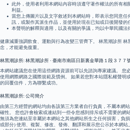
此外，使用者利用本網站內容時須遵守著作權法的所有相
利益。
當您上傳圖片以及文字敘述到本網站時，即表示您同意任何
訊，或製作其派生作品，並使用於現在已知或日後開發的
本聲明的解釋與適用，以及有關的爭議，均以中華民國法
健康減重強調飲食、運動與行為改變三管齊下。 林黑潮診所 林
念，才能避免復重。
林黑潮診所: 林黑潮診所 · 臺南市南區日新裏金華路１段３７７
本網站建議您在使用這些網路資源前可以先諮詢專家建議。 您
使用網際網路之國際規範及慣例。 如果若您對本站隱私權聲明
的回覆信件，方為聯繫成功。
林黑潮診所: 公司簡介
由第三方經營的網站均由各該第三方業者自行負責，不屬本網站
確性。 您也許會檢索或連結到一些令您感到排斥或不需要的網
無須為您連結至非屬於本網站之其他網站所生之任何損害，負損
或部分) 使用、複製、修改、發佈、翻譯和展示您公示於本網