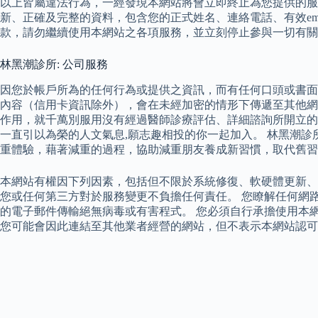
以上皆屬違法行為，一經發現本網站將會立即終止為您提供的服
新、正確及完整的資料，包含您的正式姓名、連絡電話、有效em
款，請勿繼續使用本網站之各項服務，並立刻停止參與一切有關
林黑潮診所: 公司服務
因您於帳戶所為的任何行為或提供之資訊，而有任何口頭或書面
內容（信用卡資訊除外），會在未經加密的情形下傳遞至其他網路
作用，就千萬別服用沒有經過醫師診療評估、詳細諮詢所開立的的
一直引以為榮的人文氣息,願志趣相投的你一起加入。 林黑潮
重體驗，藉著減重的過程，協助減重朋友養成新習慣，取代舊習
本網站有權因下列因素，包括但不限於系統修復、軟硬體更新、
您或任何第三方對於服務變更不負擔任何責任。 您瞭解任何網
的電子郵件傳輸絕無病毒或有害程式。 您必須自行承擔使用本
您可能會因此連結至其他業者經營的網站，但不表示本網站認可