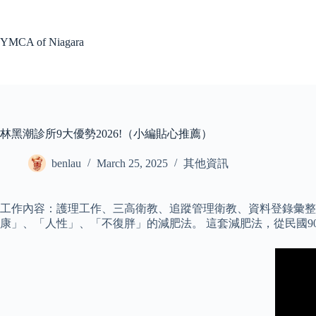
Skip
to
content
YMCA of Niagara
林黑潮診所9大優勢2026!（小編貼心推薦）
benlau
March 25, 2025
其他資訊
工作內容：護理工作、三高衛教、追蹤管理衛教、資料登錄彙整
康」、「人性」、「不復胖」的減肥法。 這套減肥法，從民國9