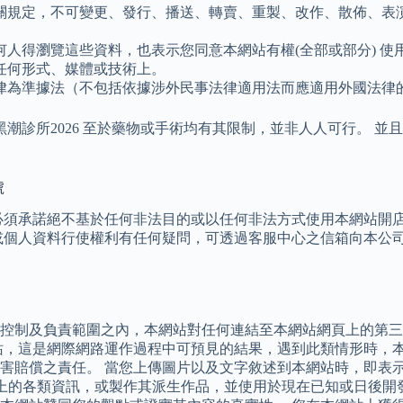
關規定，不可變更、發行、播送、轉賣、重製、改作、散佈、表
人得瀏覽這些資料，也表示您同意本網站有權(全部或部分) 
任何形式、媒體或技術上。
律為準據法（不包括依據涉外民事法律適用法而應適用外國法律
黑潮診所2026 至於藥物或手術均有其限制，並非人人可行。 
號
必須承諾絕不基於任何非法目的或以任何非法方式使用本網站開
或個人資料行使權利有任何疑問，可透過客服中心之信箱向本公司
控制及負責範圍之內，本網站對任何連結至本網站網頁上的第三
站，這是網際網路運作過程中可預見的結果，遇到此類情形時，本
害賠償之責任。 當您上傳圖片以及文字敘述到本網站時，即表
站上的各類資訊，或製作其派生作品，並使用於現在已知或日後開