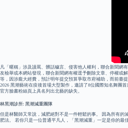
凡「暱稱」涉及謾罵、髒話穢言、侵害他人權利，聯合新聞網有
友檢舉或本網站發現，聯合新聞網有權逕予刪除文章、停權或解
等，因涉龐大經費，預計明年提交預算爭取市府補助，而前臺提供
2026 黑潮藝術在疫後首場大型製作，邀請了8位國際知名舞
官方臉書粉絲頁上具名列出北藝的缺失。
林黑潮診所: 黑潮減重團隊
但是林醫師又常說，減肥絕對不是一件輕鬆的事。 因為所有的
肥法。 若你只是一位普通平凡人，「黑潮減重」一定是你的最