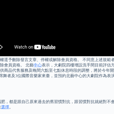
權逕予刪除發言文章、停權或解除會員資格。 不同意上述規範者
除會員資格。 北藝
中心
表示，大劇院四樓增設洗手間目前評估
商品代售服務及晚間六點至七點休息時段的調整，將於今年開幕年
團首席舞者及3位國際音樂家來臺，並預約北藝中心的大劇院作為表
減肥，都是跟自己原來過去的舊習慣對抗，跟習慣對抗就絕對不會
佳
選擇
。