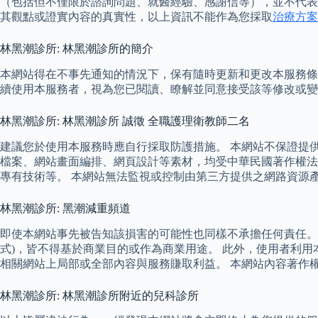
（包括但不僅限於諮詢問題、就醫經驗、感謝信等），並不代表
其觀點或證實內容的真實性，以上資訊不能作為您採取
治療方案
林黑潮診所: 林黑潮診所的簡介
本網站得在不事先通知的情況下，保有隨時更新和更改本服務條
續使用本服務者，視為您已閱讀、瞭解並同意接受該等修改或變
林黑潮診所: 林黑潮診所 誠徵 全職護理衛教師二名
建議您於使用本服務時應自行採取防護措施。 本網站不保證提
檔案、網站畫面編排、網頁設計等素材，均受中華民國著作權法
專有技術等。 本網站無法監視或控制由第三方提供之網路資源
林黑潮診所: 黑潮減重頻道
即使本網站事先被告知該損害的可能性也同樣不承擔任何責任。
式)，皆不得基於商業目的或作為商業用途。 此外，使用者利
相關網站上局部或全部內容與服務賺取利益。 本網站內容著作
林黑潮診所: 林黑潮診所附近的兒科診所