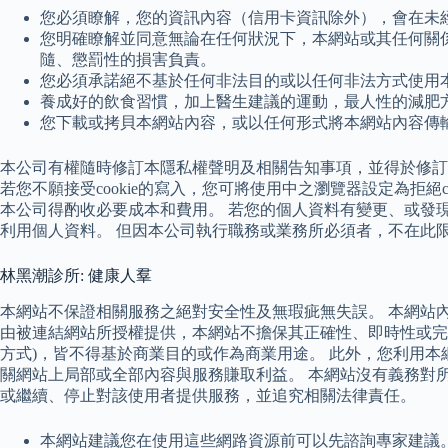
您必須瞭解，您的資訊內容（信用卡資訊除外），會在未
您明確瞭解並同意無論在任何狀況下，本網站或其任何關
隨、懲罰性的損害負責。
您必須承諾絕不基於任何非法目的或以任何非法方式使用
養成好的飲食習慣，加上醫生建議的運動，最人性的減肥
您下載或拷貝本網站內容，或以任何形式將本網站內容傳
本公司有權隨時修訂本隱私權聲明及相關告知事項，並得於修
若您不願接受cookie的寫入，您可將使用中之瀏覽器設定為拒
本公司得酌收必要成本和費用。 若您的個人資料有變更、或發
利用個人資料。 但因本公司執行職務或業務所必須者，不在此
林黑潮診所: 健康人羣
本網站不保證相關服務之絕對安全性及無瑕疵無失誤。 本網站
由被連結網站所授權提供，本網站不擔保其正確性、即時性或完
方式)，皆不得基於商業目的或作為商業用途。 此外，您利用
關網站上局部或全部內容與服務賺取利益。 本網站沒有義務對
或繼續、停止對該使用者提供服務，並追究相關法律責任。
本網站建議您在使用這些網路資源前可以先諮詢專家建議