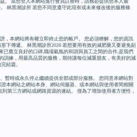
益。 當您登入本網站進行會員註冊時，請務必提供您本人最
冊。 林黑潮診所 若您不同意遵守此現有或未來修改後的服務條
謗，本網站將有權立即終止您的帳戶。 您必須瞭解，您的資訊
下傳遞。 林黑潮診所2026 若想要用有效的減肥藥又要避免副
來已奠立良好的口碑,職場氣氛的和諧與員工之間的合作,是我們
業的訓練，用最高品質的服務，期待讓每位減重朋友，有美好的減
的完結篇。
、暫時或永久停止繼續提供全部或部分服務。 您同意本網站對
保證本網站之網站本身、網站伺服器、或本網站與使用者間相關
結到第三方網站或網路資源的連結。 僅為了增加使用者方便性，