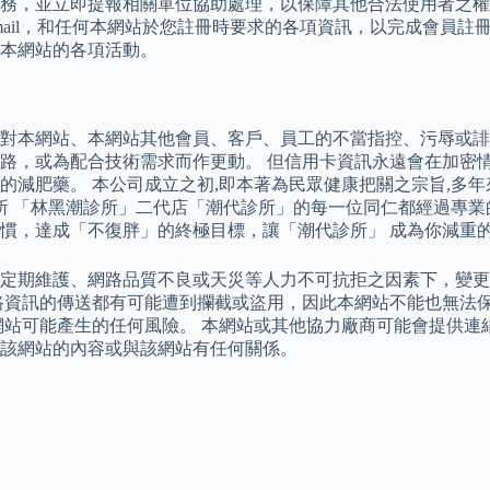
務，並立即提報相關單位協助處理，以保障其他合法使用者之權
ail，和任何本網站於您註冊時要求的各項資訊，以完成會員註
本網站的各項活動。
對本網站、本網站其他會員、客戶、員工的不當指控、污辱或誹
，或為配合技術需求而作更動。 但信用卡資訊永遠會在加密情形
減肥藥。 本公司成立之初,即本著為民眾健康把關之宗旨,多年
診所 「林黑潮診所」二代店「潮代診所」的每一位同仁都經過專
慣，達成「不復胖」的終極目標，讓「潮代診所」 成為你減重
定期維護、網路品質不良或天災等人力不可抗拒之因素下，變更
路資訊的傳送都有可能遭到攔截或盜用，因此本網站不能也無法
網站可能產生的任何風險。 本網站或其他協力廠商可能會提供連
該網站的內容或與該網站有任何關係。