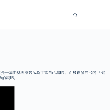
是一套由林黑潮醫師為了幫自己減肥， 而獨創發展出的 「健
功的減肥。