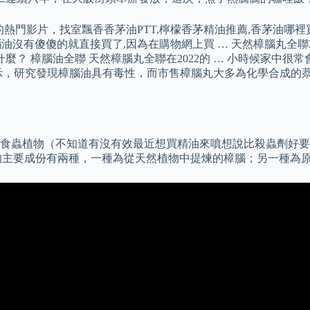
ube的熱門影片，找室飄香香茅油PTT,檸檬香茅精油推薦,香茅油哪
傻的就直接買了,因為在購物網上買 … 天然樟腦丸全聯2022-在F
意什麼？ 樟腦油全聯 天然樟腦丸全聯在2022的 … 小時候家
示，研究發現樟腦油具有毒性，而市售樟腦丸大多為化學合成的
植物（不知道有沒有效最近想買精油來噴想說比殺蟲劑好要買樟腦油
腦丸的主要成份有兩種，一種為從天然植物中提煉的樟腦；另一種為