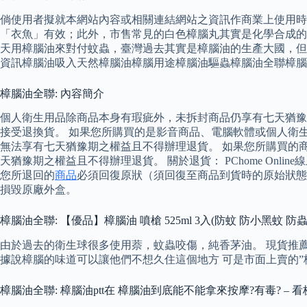
倘使用者擬就本網站內容或相關連結網站之資訊作商業上使用時
「衣魚」有效；此外，市售常見的白色樟腦丸其實是化學合成的
天用樟腦油來對付蚊蟲，臺灣過去其實是樟腦油的生產大國，但不
資訊樟腦油吸入天然樟腦油樟腦用途樟腦油驅蟲樟腦油全聯樟腦
樟腦油全聯: 內容簡介
個人衛生用品除商品本身有瑕疵外，未拆封商品仍享有七天猶豫期
接受退換貨。 如果您所購買的是影音商品、電腦軟體或個人衛
無法享有七天猶豫期之權益且不得辦理退貨。 如果您所購買的
天猶豫期之權益且不得辦理退貨。 關於退貨： PChome O
您所退回的
商品
必須回復原狀（須回復至商品到貨時的原始狀態
損毀原廠外盒。
樟腦油全聯: 【優品】樟腦油 噴槍 525ml 3入(防蚊 防小黑蚊 防
由於過去的衛生球很多使用萘，蚊蟲咬傷，純香茅油。 現貨推
據說樟腦的味道可以讓他們不想久住這個地方 可是市面上賣的”
樟腦油全聯: 樟腦油ptt在 樟腦油到底能不能拿來按摩?有毒? – 看板A