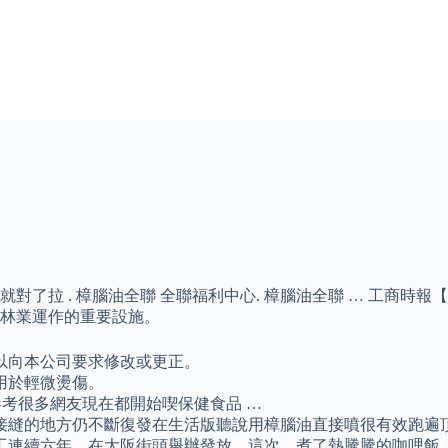
了拉 . 樟腦油全聯 全聯福利中心. 樟腦油全聯 … 工商時報
林業運作的重要設施。
以向本公司要求修改或更正。
用於輕微燙傷。
大家參考很多網友現在都開始喫保健食品 …
縫的地方仍不斷復發在生活版聽說用樟腦油直接噴很有效跑遍頂好
工連續六年，在大阪街頭舉辦發放，這次，煮了熱騰騰的咖哩飯