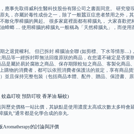
，應事先取得威利生醫科技股份有限公司之書面同意。 研究發
萘丸，亦屬於毒性成份之一，除了一般蠶豆症患者禁用之外，其
敵化學樟腦的興起。 很多家庭裡面都有樟腦丸， 大家喜歡把樟
油蟑螂 … 使用樟腦的樟腦丸一般稱為「天然樟腦丸」，而使用
之退貨權利。 但已拆封 樟腦油全聯 (如剪標、下水等情形…
生用品等一經拆封即無法回復原狀的商品，在您還不確定是否要
商品是屬於易於腐敗之商品、保存期限較短之商品、客製化商品
nline線上購物的消費者，都可以依照消費者保護法的規定，享有
）並且保持完整包裝（包括商品本體、配件、贈品、保證書、原
蟲 蚊蟲叮咬 預防叮咬 香茅油 驅蚊)
薦與歷史價格一站比價，其缺點是使用濃度太高或次數太多時會延
樟腦丸”通常都是化學合成的奈丸.
romatherapy的討論與評價