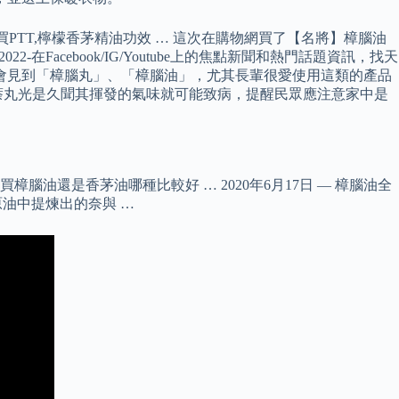
裡買PTT,檸檬香茅精油功效 … 這次在購物網買了【名將】樟腦油
acebook/IG/Youtube上的焦點新聞和熱門話題資訊，找天
中很常會見到「樟腦丸」、「樟腦油」，尤其長輩很愛使用這類的產品
萘丸光是久聞其揮發的氣味就可能致病，提醒民眾應注意家中是
還是香茅油哪種比較好 … 2020年6月17日 — 樟腦油全
原油中提煉出的奈與 …