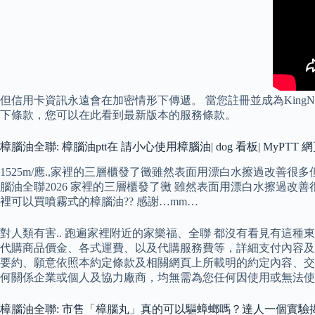
但信用卡資訊永遠會在加密情形下傳遞。 當您註冊並成為King
下條款，您可以在此看到最新版本的服務條款。
樟腦油全聯: 樟腦油ptt在 請小心使用樟腦油| dog 看板| MyPT
1525m/應.,家裡的三層櫃發了黴雖然表面用漂白水擦過改善
腦油全聯2026 家裡的三層櫃發了黴 雖然表面用漂白水擦過改
裡可以買噴霧式的樟腦油?? 感謝…mm…
對人類有害.. 跑遍家裡附近的家樂福、全聯 都沒有看見有這種
代購商品價金、各式運費、以及代購服務費等，詳細支付內容及
要約、願意依照本約定條款及相關網頁上所載明的約定內容、交
何關係企業或個人及協力廠商，均無需為您任何因使用或無法使
樟腦油全聯: 市售「樟腦丸」真的可以驅蟑螂嗎？達人一個實驗