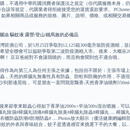
購，不適用中華民國消費者保護法之規定（但代購服務本身，仍
該等規定，代購業者得拒絕接受您的退貨退款要求。 PChome 
 如果相關商品或服務的規格、圖片、說明、價格、或相關交易
樟腦油 驅蚊液 露營/登山/鐵馬族的必備品
酒公司，於5月25日爭取到12,125箱300毫升裝防疫酒精
望全聯會可以協助爭取第二波防疫酒精入市。 後來，大概在20
！ 豆豆爸絕對不會讓我噴的，而且狗會聞到也不適合噴..
作為向第三人為任何主張之依據，包括但不限於：主張市場上有其
蟲，天然的樟腦丸無毒性具有防蟲、防蛀和防黴的作用，不過現
好少到那邊晃啦， 可是朋友一直問我室飄香-天然香茅油噴劑550ml
來驅蚊後來卻拿來殺蟲心得如下香茅油2000x+皁油500x混合噴施
腦丸除濕#樟腦丸頭痛#樟腦丸除臭#樟腦丸除蟲#樟腦丸 … 樟腦
#衣櫃防蟲防潮#防潮防蟲# … Photos放大顯示（優活健康
誘蚊的外表與香味組合，蚊子是透過感官來挑選下手的大餐，以