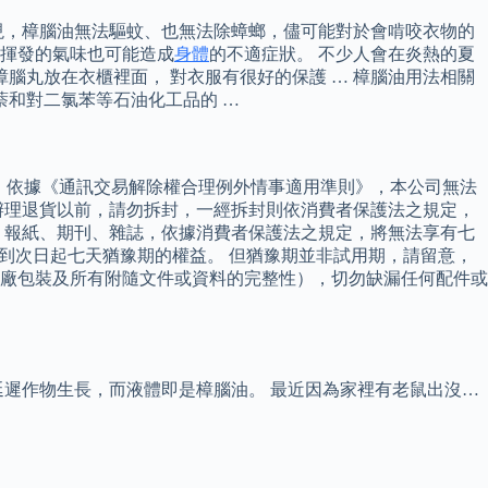
現，樟腦油無法驅蚊、也無法除蟑螂，儘可能對於會啃咬衣物的
揮發的氣味也可能造成
身體
的不適症狀。 不少人會在炎熱的夏
腦丸放在衣櫃裡面， 對衣服有很好的保護 … 樟腦油用法相關
萘和對二氯苯等石油化工品的 …
)，依據《通訊交易解除權合理例外情事適用準則》，本公司無法
辦理退貨以前，請勿拆封，一經拆封則依消費者保護法之規定，
、報紙、期刊、雜誌，依據消費者保護法之規定，將無法享有七
商品貨到次日起七天猶豫期的權益。 但猶豫期並非試用期，請留意，
廠包裝及所有附隨文件或資料的完整性），切勿缺漏任何配件或
遲作物生長，而液體即是樟腦油。 最近因為家裡有老鼠出沒…