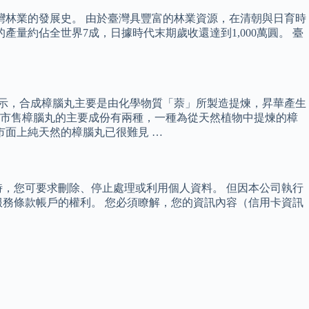
灣林業的發展史。 由於臺灣具豐富的林業資源，在清朝與日育時
的產量約佔全世界7成，日據時代末期歲收還達到1,000萬圓。 臺
家表示，合成樟腦丸主要是由化學物質「萘」所製造提煉，昇華產生
的市售樟腦丸的主要成份有兩種，一種為從天然植物中提煉的樟
市面上純天然的樟腦丸已很難見 …
，您可要求刪除、停止處理或利用個人資料。 但因本公司執行
務條款帳戶的權利。 您必須瞭解，您的資訊內容（信用卡資訊