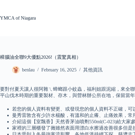
Skip
to
content
YMCA of Niagara
樟腦油全聯9大優點2026!（震驚真相）
benlau
February 16, 2025
其他資訊
要對付夏天讓人很阿雜ㄟ蟑螂跟小蚊蟲，福利姐跟泥縮，來全聯就對
平山伐木時期的重要製材、存木，與營林辦公所在地，保留當年
若您的個人資料有變更、或發現您的個人資料不正確，可
曼秀雷敦含有少許水楊酸，有溫和的止癢、止痛效果，常
介紹這個【室飄香】天然香茅油噴劑550ml(C-023)給
家裡的三層櫃發了黴雖然表面用漂白水擦過改善很多但是接
日本受到入冬最強寒流影響，各地低溫持續下探，慈濟志