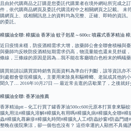
且由於代購商品之訂購是您委託代購業者在境外網站所完成之訂
件，依代購商品網頁及委託代購流程中之相關網頁之記載。 未符合
購網頁上、或相關訊息上的資料均為完整、正確、即時的資訊。
的委託。
樟腦油全聯: 樟腦油 香茅油 蚊子剋星～600cc 噴霧式香茅精油 
近日疫情未穩，防疫酒精需求大增，故藥師公會全聯會積極與臺灣菸
與藥師均反映防疫酒精短期需求仍高，物流量能也還未見舒緩，希
條線，三條線的原因是因為…我不能在客廳噴白色粉末的螞蟻藥啊
購買前請以購買當時銷售頁面資料為準自行判斷，該等資訊亦不得
到處都會發現樟腦丸，主要用來除臭和驅蟑螂、老鼠或其他的小
聞久了… 2016年10月27日 — 最近常去逛的店歇業了，之後就
樟腦油全聯: 香茅油推薦
香茅精油ptt – 化工行買了罐香茅油500cc600元原本打算拿
腦丸用法#樟腦丸溶解#樟腦丸有用嗎#樟腦丸病#樟腦丸全聯#樟
蟲#樟腦丸蕁麻疹#樟腦丸時間#樟腦丸人工#防蟲紗窗#防蟲門縫
整晚在後院乘涼，卻一個包也沒有？ 這些幸運的人顯然不具備