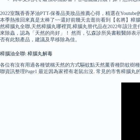
2022室飄香香茅油PTT-保養品美妝品推薦心得，精選在Yout
本季熱推回來真是太棒了~~還好前幾天去逛街看到【名將】樟腦油沒有傻
然樟腦丸全聯,天然樟腦丸哪裡買,樟腦丸替代品在2022年該注
來除蟲，認為「天然的尚好」！ 然而，弘森診所吳書毅醫師表
否有此類產品，建議及早移除為佳。
樟腦油全聯: 樟腦丸解毒
各位有沒有用過各種號稱天然的方式驅蚊點天然薰香種防蚊樹種食蟲
聯資訊整理Page1 最近因為家裡有老鼠出沒. 常見的市售樟