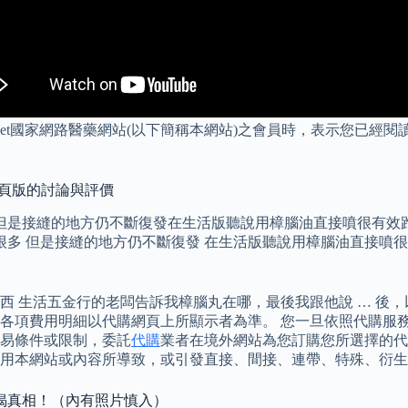
Net國家網路醫藥網站(以下簡稱本網站)之會員時，表示您已經
T 網頁版的討論與評價
很多但是接縫的地方仍不斷復發在生活版聽說用樟腦油直接噴很有效
善很多 但是接縫的地方仍不斷復發 在生活版聽說用樟腦油直接噴
東西 生活五金行的老闆告訴我樟腦丸在哪，最後我跟他說 … 後
各項費用明細以代購網頁上所顯示者為準。 您一旦依照代購服
易條件或限制，委託
代購
業者在境外網站為您訂購您所選擇的代
用本網站或內容所導致，或引發直接、間接、連帶、特殊、衍生
揭真相！（內有照片慎入）