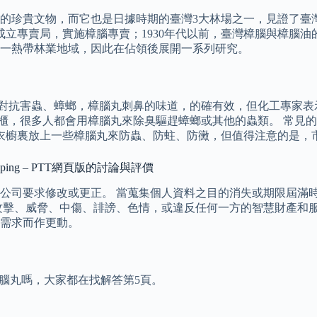
的珍貴文物，而它也是日據時期的臺灣3大林場之一，見證了臺
府即成立專賣局，實施樟腦專賣；1930年代以前，臺灣樟腦與樟腦油
一熱帶林業地域，因此在佔領後展開一系列研究。
26 對抗害蟲、蟑螂，樟腦丸刺鼻的味道，的確有效，但化工專
物櫃，很多人都會用樟腦丸來除臭驅趕蟑螂或其他的蟲類。 常見
在衣櫥裏放上一些樟腦丸來防蟲、防蛀、防黴，但值得注意的是，
ping – PTT網頁版的討論與評價
公司要求修改或更正。 當蒐集個人資料之目的消失或期限屆滿時
攻擊、威脅、中傷、誹謗、色情，或違反任何一方的智慧財產和服
需求而作更動。
有賣樟腦丸嗎，大家都在找解答第5頁。