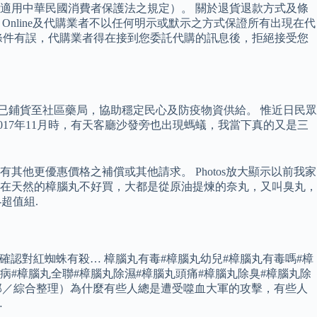
適用中華民國消費者保護法之規定）。 關於退貨退款方式及條
Online及代購業者不以任何明示或默示之方式保證所有出現在代
條件有誤，代購業者得在接到您委託代購的訊息後，拒絕接受您
，並已鋪貨至社區藥局，協助穩定民心及防疫物資供給。 惟近日民眾
17年11月時，有天客廳沙發旁也出現螞蟻，我當下真的又是三
他更優惠價格之補償或其他請求。 Photos放大顯示以前我家
在天然的樟腦丸不好買，大都是從原油提煉的奈丸，又叫臭丸，
-超值組.
，可以確認對紅蜘蛛有殺… 樟腦丸有毒#樟腦丸幼兒#樟腦丸有毒嗎#樟
丸病#樟腦丸全聯#樟腦丸除濕#樟腦丸頭痛#樟腦丸除臭#樟腦丸除
網編輯部／綜合整理）為什麼有些人總是遭受噬血大軍的攻擊，有些人
…