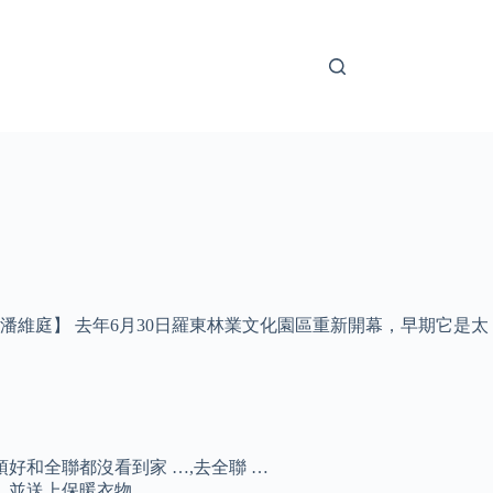
【潘維庭】 去年6月30日羅東林業文化園區重新開幕，早期它是太
和全聯都沒看到家 …,去全聯 …
，並送上保暖衣物。