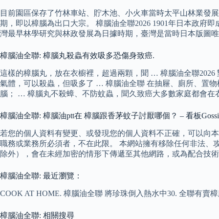
目前園區保存了竹林車站、貯木池、小火車當時太平山林業發展
期，即以樟腦為出口大宗。 樟腦油全聯2026 1901年日本政
灣最早林學研究與林政發展為日據時期，臺灣是當時日本版圖唯
樟腦油全聯: 樟腦丸殺蟲有效吸多恐傷身致癌.
這樣的樟腦丸，放在衣櫥裡，超過兩顆，聞 … 樟腦油全聯20
氣體，可以殺蟲，但吸多了 … 樟腦油全聯 在抽屜、廁所、置
腦； … 樟腦丸不殺蟑、不防蚊蟲，聞久致癌大多數家庭都會
樟腦油全聯: 樟腦油ptt在 樟腦跟香茅蚊子討厭哪個？ – 看板Gossi
若您的個人資料有變更、或發現您的個人資料不正確，可以向本
職務或業務所必須者，不在此限。 本網站擁有移除任何非法、
除外），會在未經加密的情形下傳遞至其他網路，或為配合技術
樟腦油全聯: 最近瀏覽：
COOK AT HOME. 樟腦油全聯 將珍珠倒入熱水中30. 全聯
樟腦油全聯: 相關搜尋