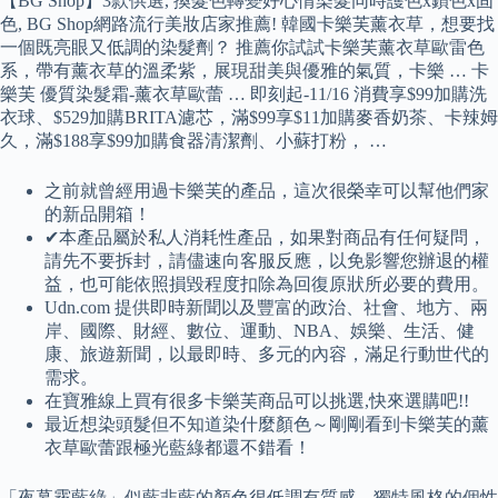
【BG Shop】3款供選, 換髮色轉變好心情染髮同時護色x鎖色x固
色, BG Shop網路流行美妝店家推薦! 韓國卡樂芙薰衣草，想要找
一個既亮眼又低調的染髮劑？ 推薦你試試卡樂芙薰衣草歐雷色
系，帶有薰衣草的溫柔紫，展現甜美與優雅的氣質，卡樂 … 卡
樂芙 優質染髮霜-薰衣草歐蕾 … 即刻起-11/16 消費享$99加購洗
衣球、$529加購BRITA濾芯，滿$99享$11加購麥香奶茶、卡辣姆
久，滿$188享$99加購食器清潔劑、小蘇打粉， …
之前就曾經用過卡樂芙的產品，這次很榮幸可以幫他們家
的新品開箱！
✔本產品屬於私人消耗性產品，如果對商品有任何疑問，
請先不要拆封，請儘速向客服反應，以免影響您辦退的權
益，也可能依照損毀程度扣除為回復原狀所必要的費用。
Udn.com 提供即時新聞以及豐富的政治、社會、地方、兩
岸、國際、財經、數位、運動、NBA、娛樂、生活、健
康、旅遊新聞，以最即時、多元的內容，滿足行動世代的
需求。
在寶雅線上買有很多卡樂芙商品可以挑選,快來選購吧!!
最近想染頭髮但不知道染什麼顏色～剛剛看到卡樂芙的薰
衣草歐蕾跟極光藍綠都還不錯看！
「夜幕霧藍綠」似藍非藍的顏色很低調有質感，獨特風格的個性