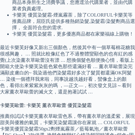
商品本身所生之消費爭議，您應逕洽代購業者，並由代購
業者負責處理。
卡樂芙 優質染髮霜-煙嵐霧茶，除了COLORFUL卡樂芙等
推薦品牌，屈臣氏提供多種熱銷染髮,染髮霜/染髮劑商品選
擇， 全面符合您的需求.
卡樂芙 優質染髮霜，更多優惠商品都在家樂福線上購物！
最近卡樂芙好像又新出三個顏色，然後其中有一個草莓棉花糖我
很感興趣， … 照就比較像紅色了不過整體蠻顯色的也有紅的感
覺(上次染薰衣草歐蕾沒有漂 … 想換個髮色順便換心情，看版上
開箱大使染卡樂芙染藍色紫色那些還滿好看 … 薰衣草歐蕾染完
滿顯皮膚白的~ 我染過他們染髮霜好多次了髮質都還滿OK阿髮
… 染後一個禮拜我來啦，同事說越洗越好看，蠻像盒上的顏
色，看得出來紫紫灰灰的嗎 ，—正文—，初次發文見諒～看到
大家薰衣草歐蕾的滅火文，還是抱著試試 …
卡樂芙歐蕾: 卡樂芙 薰衣草歐蕾 優質染髮霜
推薦你試試卡樂芙薰衣草歐雷色系，帶有薰衣草的溫柔紫，展現
甜美與優雅的氣質，卡樂芙染髮霜讓你在家就 … COLORFUL
卡樂芙優質染髮霜50gx2劑煙嵐霧茶／藍莓氣泡／薰衣草歐蕾