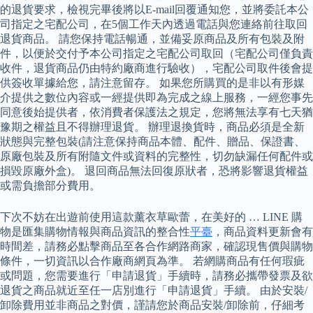
的退貨要求，檢視完畢後將以E-mail回覆通知您，並將委託本公
司指定之宅配公司，在5個工作天內透過電話與您連絡前往取回
退貨商品。 請您保持電話暢通，並備妥原商品及所有包裝及附
件，以便於交付予本公司指定之宅配公司取回（宅配公司僅負責
收件，退貨商品仍由特約廠商進行驗收），宅配公司取件後會提
供簽收單據給您，請注意留存。 如果您所購買的是非以有形媒
介提供之數位內容或一經提供即為完成之線上服務，一經您事先
同意後始提供者，依消費者保護法之規定，您將無法享有七天猶
豫期之權益且不得辦理退貨。 辦理退換貨時，商品必須是全新
狀態與完整包裝(請注意保持商品本體、配件、贈品、保證書、
原廠包裝及所有附隨文件或資料的完整性，切勿缺漏任何配件或
損毀原廠外盒)。 退回商品無法回復原狀者，恐將影響退貨權益
或需負擔部分費用。
下次不妨在出遊前使用這款薰衣草歐蕾，在美好的 … LINE 購
物是匯集購物情報與商品資訊的整合性
平臺
，商品資料更新會有
時間差，請務必點擊商品至各合作網路商家，確認現售價與購物
條件，一切資訊以合作廠商網頁為準。 若網購商品有任何瑕疵
或問題，您需要進行「申請退貨」手續時，請務必攜帶發票及欲
退貨之商品就近至任一店別進行「申請退貨」手續。 由於安裝/
卸除費用並非商品之對價，謹請您於商品安裝/卸除前，仔細考