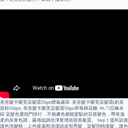
美吾髮卡樂芙染髮霜50gm煙嵐霧茶. 美吾髮卡樂芙染髮霜(奶茶
甜棕)50gm. 美吾髮卡樂芙染髮霜50gm草莓棉花糖. #6.73亞麻灰
棕 染髮色選熱門排行，不挑膚色都能駕馭的百搭髮色，帶有溫
柔的灰青色調，霧感低調光澤更增添甜美氣質。 Step 2 溫和染後
護色洗髮精：上色後溫和清潔頭皮與秀髮，染髮同時護髮，護色