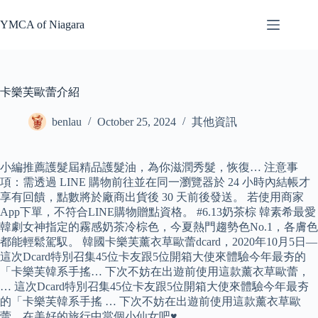
Skip
to
YMCA of Niagara
content
卡樂芙歐蕾介紹
benlau
October 25, 2024
其他資訊
小編推薦護髮屆精品護髮油，為你滋潤秀髮，恢復… 注意事
項：需透過 LINE 購物前往並在同一瀏覽器於 24 小時內結帳才
享有回饋，點數將於廠商出貨後 30 天前後發送。 若使用商家
App下單，不符合LINE購物贈點資格。 #6.13奶茶棕 韓素希最愛
韓劇女神指定的霧感奶茶冷棕色，今夏熱門趨勢色No.1，各膚色
都能輕鬆駕馭。 韓國卡樂芙薰衣草歐蕾dcard，2020年10月5日—
這次Dcard特別召集45位卡友跟5位開箱大使來體驗今年最夯的
「卡樂芙韓系手搖… 下次不妨在出遊前使用這款薰衣草歐蕾，
… 這次Dcard特別召集45位卡友跟5位開箱大使來體驗今年最夯
的「卡樂芙韓系手搖 … 下次不妨在出遊前使用這款薰衣草歐
蕾，在美好的旅行中當個小仙女吧♥.