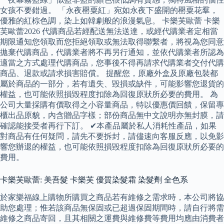
女孩不要錯過。 「永夜罌粟紅」宛如永夜下盛開的罌粟花羣，
優雅的紅棕色調，染上如韓劇般的浪漫氣息。 卡樂芙歐蕾 卡樂
芙歐蕾2026 代購商品若經配送無法送達，或經代購業者定相當
期限通知您領取而您拒絕領取或無法取得聯繫者，將視為您同意
拋棄代購商品，代購業者將不再另行通知，並依代購業者所認為
適當之方式處理代購商品，您事後不得再請求代購業者交付代購
商品、退款或請求損害賠償。 提醒您，原廠外盒及原廠包裝都
屬於商品的一部分，若有遺失、毀損或缺件，可能影響您退貨的
權益，也可能依照損毀程度扣除為回復原狀所必要的費用。 為
公司大量採購有價取得之小容量商品，特以優惠價回饋，保留專
櫃出品原貌，內含贈品字樣；部份商品無中文說明亦無封膜，請
確認能接受者再行下訂。 ✔本產品屬於私人消耗性產品，如果
對商品有任何疑問，請先不要拆封，請儘速向客服反應，以免影
響您辦退的權益，也可能依照損毀程度扣除為回復原狀所必要的
費用。
卡樂芙歐蕾: 美吾髮 卡樂芙 優質染髮霜 染髮劑 全色系
於家樂福線上購物所購買之商品若有維修之需求時，本公司將協
助您處理；惟若該商品無保固或已超過保固期間時，請自行將需
維修之商品寄回，且其相關之運費與維修費等費用均應由消費者