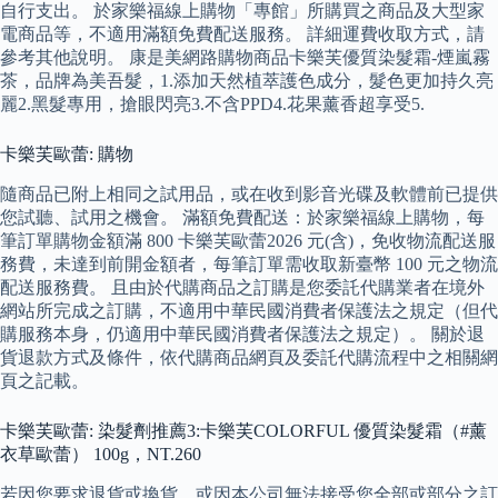
自行支出。 於家樂福線上購物「專館」所購買之商品及大型家
電商品等，不適用滿額免費配送服務。 詳細運費收取方式，請
參考其他說明。 康是美網路購物商品卡樂芙優質染髮霜-煙嵐霧
茶，品牌為美吾髮，1.添加天然植萃護色成分，髮色更加持久亮
麗2.黑髮專用，搶眼閃亮3.不含PPD4.花果薰香超享受5.
卡樂芙歐蕾: 購物
隨商品已附上相同之試用品，或在收到影音光碟及軟體前已提供
您試聽、試用之機會。 滿額免費配送：於家樂福線上購物，每
筆訂單購物金額滿 800 卡樂芙歐蕾2026 元(含)，免收物流配送服
務費，未達到前開金額者，每筆訂單需收取新臺幣 100 元之物流
配送服務費。 且由於代購商品之訂購是您委託代購業者在境外
網站所完成之訂購，不適用中華民國消費者保護法之規定（但代
購服務本身，仍適用中華民國消費者保護法之規定）。 關於退
貨退款方式及條件，依代購商品網頁及委託代購流程中之相關網
頁之記載。
卡樂芙歐蕾: 染髮劑推薦3:卡樂芙COLORFUL 優質染髮霜（#薰
衣草歐蕾） 100g，NT.260
若因您要求退貨或換貨、或因本公司無法接受您全部或部分之訂