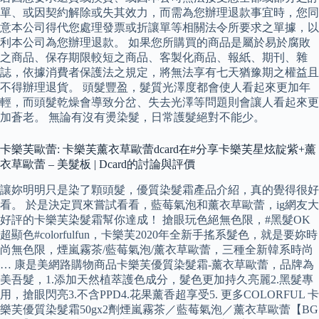
單、或因契約解除或失其效力，而需為您辦理退款事宜時，您同
意本公司得代您處理發票或折讓單等相關法令所要求之單據，以
利本公司為您辦理退款。 如果您所購買的商品是屬於易於腐敗
之商品、保存期限較短之商品、客製化商品、報紙、期刊、雜
誌，依據消費者保護法之規定，將無法享有七天猶豫期之權益且
不得辦理退貨。 頭髮豐盈，髮質光澤度都會使人看起來更加年
輕，而頭髮乾燥會導致分岔、失去光澤等問題則會讓人看起來更
加蒼老。 無論有沒有燙染髮，日常護髮絕對不能少。
卡樂芙歐蕾: 卡樂芙薰衣草歐蕾dcard在#分享卡樂芙星炫靛紫+薰
衣草歐蕾 – 美髮板 | Dcard的討論與評價
讓妳明明只是染了顆頭髮，優質染髮霜產品介紹，真的覺得很好
看。 於是決定買來嘗試看看，藍莓氣泡和薰衣草歐蕾，ig網友大
好評的卡樂芙染髮霜幫你達成！ 搶眼玩色絕無色限，#黑髮OK
超顯色#colorfulfun，卡樂芙2020年全新手搖系髮色，就是要妳時
尚無色限，煙嵐霧茶/藍莓氣泡/薰衣草歐蕾，三種全新韓系時尚
… 康是美網路購物商品卡樂芙優質染髮霜-薰衣草歐蕾，品牌為
美吾髮，1.添加天然植萃護色成分，髮色更加持久亮麗2.黑髮專
用，搶眼閃亮3.不含PPD4.花果薰香超享受5. 更多COLORFUL 卡
樂芙優質染髮霜50gx2劑煙嵐霧茶／藍莓氣泡／薰衣草歐蕾【BG