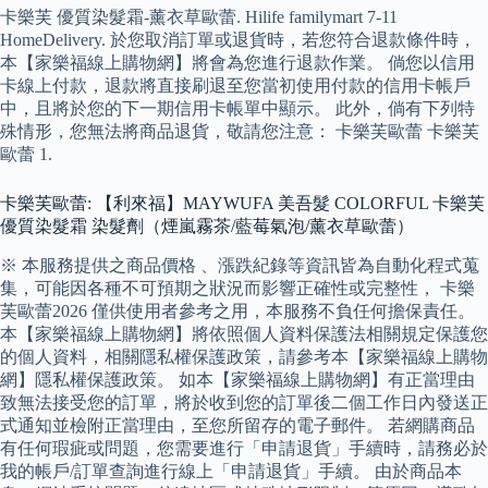
卡樂芙 優質染髮霜-薰衣草歐蕾. Hilife familymart 7-11
HomeDelivery. 於您取消訂單或退貨時，若您符合退款條件時，
本【家樂福線上購物網】將會為您進行退款作業。 倘您以信用
卡線上付款，退款將直接刷退至您當初使用付款的信用卡帳戶
中，且將於您的下一期信用卡帳單中顯示。 此外，倘有下列特
殊情形，您無法將商品退貨，敬請您注意： 卡樂芙歐蕾 卡樂芙
歐蕾 1.
卡樂芙歐蕾: 【利來福】MAYWUFA 美吾髮 COLORFUL 卡樂芙
優質染髮霜 染髮劑（煙嵐霧茶/藍莓氣泡/薰衣草歐蕾）
※ 本服務提供之商品價格 、漲跌紀錄等資訊皆為自動化程式蒐
集，可能因各種不可預期之狀況而影響正確性或完整性， 卡樂
芙歐蕾2026 僅供使用者參考之用，本服務不負任何擔保責任。
本【家樂福線上購物網】將依照個人資料保護法相關規定保護您
的個人資料，相關隱私權保護政策，請參考本【家樂福線上購物
網】隱私權保護政策。 如本【家樂福線上購物網】有正當理由
致無法接受您的訂單，將於收到您的訂單後二個工作日內發送正
式通知並檢附正當理由，至您所留存的電子郵件。 若網購商品
有任何瑕疵或問題，您需要進行「申請退貨」手續時，請務必於
我的帳戶/訂單查詢進行線上「申請退貨」手續。 由於商品本