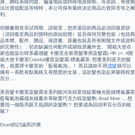
身、網站系統問題、偏遠地區或特殊地形限制…等原因，導致無
法出貨或配送等情時，本公司保有最終決定商品出貨與否等之權
利。
但猶豫期並非試用期，請留意，您所退回的商品必須回復原狀
（須回復至商品到貨時的原始狀態）並且保持完整包裝（包括商
品本體、配件、贈品、保證書、原廠包裝及所有附隨文件或資料
的完整性），切勿缺漏任何配件或損毀原廠外盒。 開箱大使在
家也能染出韓系霧感髮 卡樂芙全新黑髮專用染髮霜( •̀∀•́ )✧. #開
箱大使卡樂芙Colorful優質染髮霜-煙嵐霧茶. 想要美到逆天的髮
色，就選擇卡樂芙的「藍莓氣泡」！ 而且讓妳不用
漂髮
就可以
擁有～喜歡有點風格又有態度的女孩，這款髮色染起來吸睛程度
百分 …
美吾髮卡樂芙染髮霜全系列銀河灰棕星炫靛紫極光藍綠煙嵐霧茶
藍莓氣泡霧感灰綠薰衣草歐蕾巧克力棕染髮劑. Read More … 想
要找一個既亮眼又低調的染髮劑？ 想要成為回頭率百分百的歐
膩？
Dcard的討論與評價