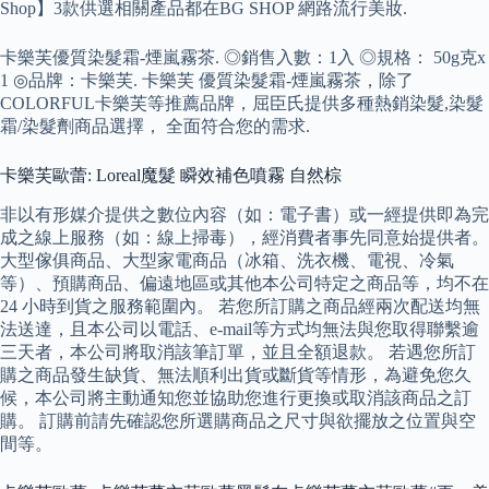
Shop】3款供選相關產品都在BG SHOP 網路流行美妝.
卡樂芙優質染髮霜-煙嵐霧茶. ◎銷售入數：1入 ◎規格： 50g克x
1 ◎品牌：卡樂芙. 卡樂芙 優質染髮霜-煙嵐霧茶，除了
COLORFUL卡樂芙等推薦品牌，屈臣氏提供多種熱銷染髮,染髮
霜/染髮劑商品選擇， 全面符合您的需求.
卡樂芙歐蕾: Loreal魔髮 瞬效補色噴霧 自然棕
非以有形媒介提供之數位內容（如：電子書）或一經提供即為完
成之線上服務（如：線上掃毒），經消費者事先同意始提供者。
大型傢俱商品、大型家電商品（冰箱、洗衣機、電視、冷氣
等）、預購商品、偏遠地區或其他本公司特定之商品等，均不在
24 小時到貨之服務範圍內。 若您所訂購之商品經兩次配送均無
法送達，且本公司以電話、e-mail等方式均無法與您取得聯繫逾
三天者，本公司將取消該筆訂單，並且全額退款。 若遇您所訂
購之商品發生缺貨、無法順利出貨或斷貨等情形，為避免您久
候，本公司將主動通知您並協助您進行更換或取消該商品之訂
購。 訂購前請先確認您所選購商品之尺寸與欲擺放之位置與空
間等。