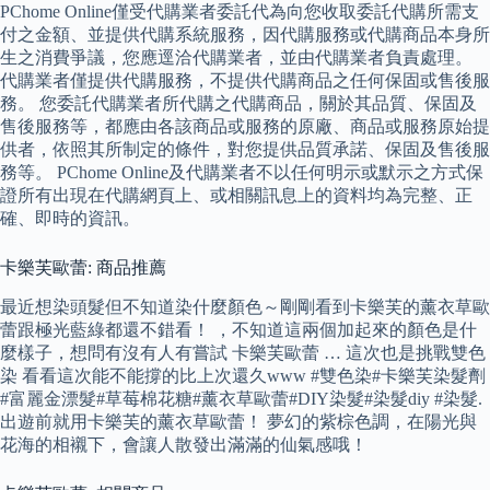
PChome Online僅受代購業者委託代為向您收取委託代購所需支
付之金額、並提供代購系統服務，因代購服務或代購商品本身所
生之消費爭議，您應逕洽代購業者，並由代購業者負責處理。
代購業者僅提供代購服務，不提供代購商品之任何保固或售後服
務。 您委託代購業者所代購之代購商品，關於其品質、保固及
售後服務等，都應由各該商品或服務的原廠、商品或服務原始提
供者，依照其所制定的條件，對您提供品質承諾、保固及售後服
務等。 PChome Online及代購業者不以任何明示或默示之方式保
證所有出現在代購網頁上、或相關訊息上的資料均為完整、正
確、即時的資訊。
卡樂芙歐蕾: 商品推薦
最近想染頭髮但不知道染什麼顏色～剛剛看到卡樂芙的薰衣草歐
蕾跟極光藍綠都還不錯看！ ，不知道這兩個加起來的顏色是什
麼樣子，想問有沒有人有嘗試 卡樂芙歐蕾 … 這次也是挑戰雙色
染 看看這次能不能撐的比上次還久www #雙色染#卡樂芙染髮劑
#富麗金漂髮#草莓棉花糖#薰衣草歐蕾#DIY染髮#染髮diy #染髮.
出遊前就用卡樂芙的薰衣草歐蕾！ 夢幻的紫棕色調，在陽光與
花海的相襯下，會讓人散發出滿滿的仙氣感哦！