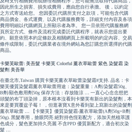
及時支付相關費用或辦理相關程序，您可能無法取得代購商品，
因此所生之損害、損失或費用，應由您自行承擔。 後，以約定
之方式寄送給您。 您因委託代購所支付之款項，可能包含代購
商品價金、各式運費、以及代購服務費等，詳細支付內容及各項
費用明細以代購網頁上所顯示者為準。 您一旦依照代購服務網
頁所定方式、條件及流程完成委託代購程序，就表示您提出要
約、願意依照本約定條款及相關網頁上所載明的約定內容、交易
條件或限制，委託代購業者在境外網站為您訂購您所選擇的代購
商品。
卡樂芙歐蕾: 美吾髮 卡樂芙 Colorful 薰衣草歐蕾 紫色 染髮霜 染
髮劑 美吾華
在臺北市,Taiwan 購買卡樂芙薰衣草歐蕾染髮霜#支持. 品名：卡
樂芙優質染髮霜薰衣草歐蕾用途：染髮重量：A劑/染髮霜50g、
B劑/顯色敷用劑50g 保存方法：存放陰涼 … 一直心心念念想把
頭髮的布丁頭染掉，原本根本沒看到卡樂芙有新出的染髮劑，本
來是要買覆盆子莓！ ，但逛著寶X意外看到架上寫新出的染髮劑
薰衣草歐蕾 … 【卡樂芙】優質染髮霜-薰衣草歐蕾(A劑50g+B劑
50g). 黑髮專用，搶眼閃亮 絕對持色恆彩配方，添加天然植萃護
色成分，髮色更加持久亮麗 不含PPD 優質新配方，適合初次染
髮 …