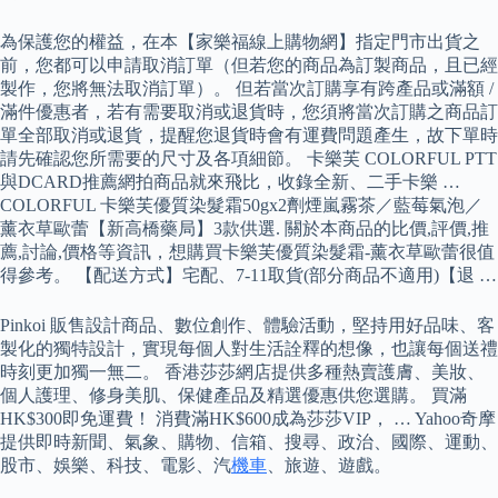
為保護您的權益，在本【家樂福線上購物網】指定門市出貨之
前，您都可以申請取消訂單（但若您的商品為訂製商品，且已經
製作，您將無法取消訂單）。 但若當次訂購享有跨產品或滿額 /
滿件優惠者，若有需要取消或退貨時，您須將當次訂購之商品訂
單全部取消或退貨，提醒您退貨時會有運費問題產生，故下單時
請先確認您所需要的尺寸及各項細節。 卡樂芙 COLORFUL PTT
與DCARD推薦網拍商品就來飛比，收錄全新、二手卡樂 …
COLORFUL 卡樂芙優質染髮霜50gx2劑煙嵐霧茶／藍莓氣泡／
薰衣草歐蕾【新高橋藥局】3款供選. 關於本商品的比價,評價,推
薦,討論,價格等資訊，想購買卡樂芙優質染髮霜-薰衣草歐蕾很值
得參考。 【配送方式】宅配、7-11取貨(部分商品不適用)【退 …
Pinkoi 販售設計商品、數位創作、體驗活動，堅持用好品味、客
製化的獨特設計，實現每個人對生活詮釋的想像，也讓每個送禮
時刻更加獨一無二。 香港莎莎網店提供多種熱賣護膚、美妝、
個人護理、修身美肌、保健產品及精選優惠供您選購。 買滿
HK$300即免運費！ 消費滿HK$600成為莎莎VIP， … Yahoo奇摩
提供即時新聞、氣象、購物、信箱、搜尋、政治、國際、運動、
股市、娛樂、科技、電影、汽
機車
、旅遊、遊戲。