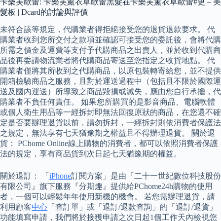
卡樂芙歐蕾: 卡樂芙薰衣草歐蕾黑髮在卡樂芙薰衣草歐蕾#更 – 美
髮板 | Dcard的討論與評價
未符合該等規定，代購業者得拒絕接受您的退貨退款要求。 代
購業者收到您所交付之款項並確認可接受您的委託後，會將代購
所需之價金及運費等支付予代購商品之出賣人，並於收到代購商
品後再委請物流業者將代購商品寄送至您指定之收貨地點。 代
購業者僅將其所收到之代購商品，以原包裝轉寄給您，並不提供
開箱檢驗商品之服務，且對於運送過程中（包括且不限於國際運
送及國內運送）所導致之商品毀損或滅失，應由您自行承擔，代
購業者不負任何責任。 如果您所購買的是影音商品、電腦軟體
或個人衛生用品等一經拆封即無法回復原狀的商品，在您還不確
定是否要辦理退貨以前，請勿拆封，一經拆封則依消費者保護法
之規定，無法享有七天猶豫期之權益且不得辦理退貨。 關於退
貨： PChome Online線上購物的消費者，都可以依照消費者保護
法的規定，享有商品貨到次日起七天猶豫期的權益。
關於退訂： 「
iPhone
訂閱方案」是由『二十一世紀數位科技股份
有限公司』旗下服務『分期趣』提供給PChome24h購物的使用
者，一個可以輕鬆年年使用新機的機會。 若您需辦理退貨，請
利用顧客
中心
「查訂單」或「退訂/退款查詢」的「退訂/退貨」
功能填寫申請，我們將於接獲申請之次日起1個工作天內檢視您