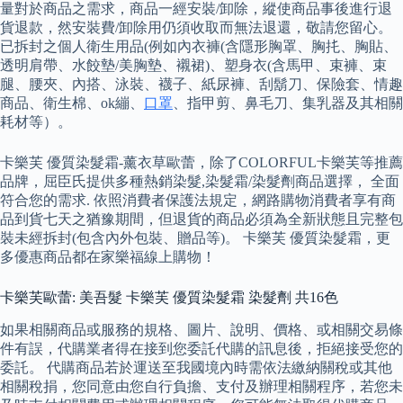
量對於商品之需求，商品一經安裝/卸除，縱使商品事後進行退
貨退款，然安裝費/卸除用仍須收取而無法退還，敬請您留心。
已拆封之個人衛生用品(例如內衣褲(含隱形胸罩、胸扥、胸貼、
透明肩帶、水餃墊/美胸墊、襯裙)、塑身衣(含馬甲、束褲、束
腿、腰夾、內搭、泳裝、襪子、紙尿褲、刮鬍刀、保險套、情趣
商品、衛生棉、ok繃、
口罩
、指甲剪、鼻毛刀、集乳器及其相關
耗材等）。
卡樂芙 優質染髮霜-薰衣草歐蕾，除了COLORFUL卡樂芙等推薦
品牌，屈臣氏提供多種熱銷染髮,染髮霜/染髮劑商品選擇， 全面
符合您的需求. 依照消費者保護法規定，網路購物消費者享有商
品到貨七天之猶豫期間，但退貨的商品必須為全新狀態且完整包
裝未經拆封(包含內外包裝、贈品等)。 卡樂芙 優質染髮霜，更
多優惠商品都在家樂福線上購物！
卡樂芙歐蕾: 美吾髮 卡樂芙 優質染髮霜 染髮劑 共16色
如果相關商品或服務的規格、圖片、說明、價格、或相關交易條
件有誤，代購業者得在接到您委託代購的訊息後，拒絕接受您的
委託。 代購商品若於運送至我國境內時需依法繳納關稅或其他
相關稅捐，您同意由您自行負擔、支付及辦理相關程序，若您未