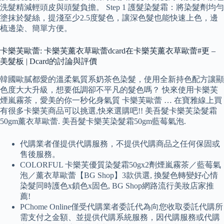
洗髮精減輕頭皮與頭髮負擔。 Step 1 護髮染髮霜：將染髮劑均勻
塗抹於髮絲，提淺至少2.5度髮色，讓深色髮也能快速上色，邊
梳邊染、簡單方便。
卡樂芙歐蕾: 卡樂芙薰衣草歐蕾dcard在卡樂芙薰衣草歐蕾#更 –
美髮板 | Dcard的討論與評價
韓國歐膩都愛的溫柔氣質系奶茶色染髮，使用全新持色配方讓顯
色度大大升級，想要低調卻不平凡的髮色嗎？ 快來使用卡樂芙
煙嵐霧茶，愛美的你一秒化身氣質 卡樂芙歐蕾 … 在寶雅線上買
有很多卡樂芙商品可以挑選,快來選購吧!! 美吾髮卡樂芙染髮霜
50gm薰衣草歐蕾. 美吾髮卡樂芙染髮霜50gm藍莓氣泡.
代購業者僅提供代購服務，不提供代購商品之任何保固或
售後服務。
COLORFUL 卡樂芙優質染髮霜50gx2劑煙嵐霧茶／藍莓氣
泡／薰衣草歐蕾【BG Shop】3款供選, 換髮色轉變好心情
染髮同時護色x鎖色x固色, BG Shop網路流行美妝店家推
薦!
PChome Online僅受代購業者委託代為向您收取委託代購所
需支付之金額、並提供代購系統服務，因代購服務或代購