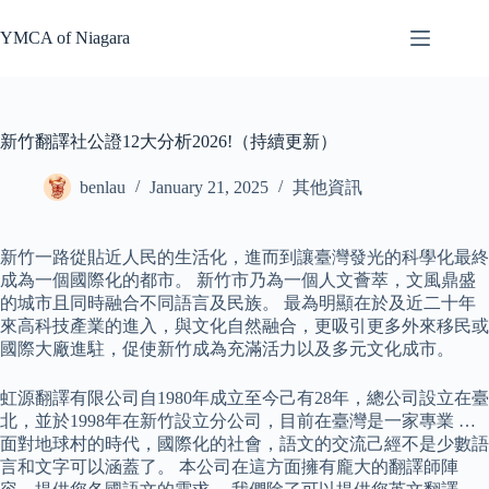
Skip
to
YMCA of Niagara
content
新竹翻譯社公證12大分析2026!（持續更新）
benlau
January 21, 2025
其他資訊
新竹一路從貼近人民的生活化，進而到讓臺灣發光的科學化最終
成為一個國際化的都市。 新竹市乃為一個人文薈萃，文風鼎盛
的城市且同時融合不同語言及民族。 最為明顯在於及近二十年
來高科技產業的進入，與文化自然融合，更吸引更多外來移民或
國際大廠進駐，促使新竹成為充滿活力以及多元文化成市。
虹源翻譯有限公司自1980年成立至今己有28年，總公司設立在臺
北，並於1998年在新竹設立分公司，目前在臺灣是一家專業 …
面對地球村的時代，國際化的社會，語文的交流己經不是少數語
言和文字可以涵蓋了。 本公司在這方面擁有龐大的翻譯師陣