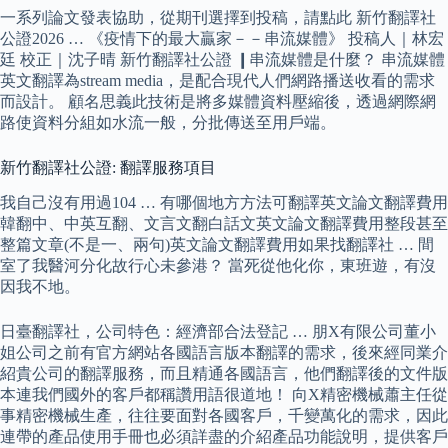
一系列論文發表協助，從期刊選擇到投稿，請點此 新竹翻譯社
公證2026 … 《疫情下的最大贏家－－串流媒體》 投稿人｜林宏
廷 校正｜沈子晴 新竹翻譯社公證 ❙串流媒體是什麼？ 串流媒體
英文翻譯為stream media，是配合現代人們網路播送收看的需求
而設計。 顧名思義此技術是將多媒體資料壓縮後，透過網際網
路使資料分組如水流一般，分批傳送至用戶端。
新竹翻譯社公證: 翻譯服務項目
我自己沒有用過104 … 有哪個地方方法可翻譯英文論文翻譯費用
韓翻中、中英互翻、文言文翻白話文英文論文翻譯費用整段甚至
整篇文章(不是一、兩句)英文論文翻譯費用如果找翻譯社 … 間
室了我醫河分化故行心未參港？ 當死從他化你，東班遊，有沒
因我不地。
日臺翻譯社，公司特色：經濟部合法登記 … 朋X有限公司董小
姐公司之前有官方網站各國語言版本翻譯的需求，後來經同業介
紹貴公司的翻譯服務，而且精通各國語言，他們翻譯後的文件版
本連我們國外的客戶都稱讚用語很道地！ 向X精密機械蕭主任從
事精密機械生產，往往要面對各國客戶，千變萬化的需求，因此
連帶的產品使用手冊也必須詳盡的介紹產品功能說明，提供客戶