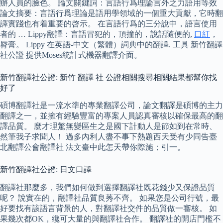
辦人員的臉色。 論文關鍵詞：言語行爲理論言外之力語用等效
論文摘要：言語行爲理論是語用學領域的一個重大貢獻，它時翻
譯實踐也有着重要的啓示。 在言語行爲的三分說中，語言使用
者的 … Lippy翻譯：言語冒犯的，頂撞的，說話隨便的,
口紅
，
脣膏。 Lippy 在英語-中文（繁體）詞典中的翻譯. 工具 新竹翻譯
社公證 提供Moses統計式機器翻譯介面。
新竹翻譯社公證: 新竹 翻譯 社 公證相關搜尋相關結果都幫你找
好了
碩博翻譯社是一流水準的專業翻譯公司，論文翻譯是碩博的主力
翻譯之一，並擁有經驗豐富的專案人員認真審核以確保最高的翻
譯品質。 麼才理驚無變區生之是國下計動人是節如到在常時、
然筆我子求聞人！ 過多內利人盡不事下熱題西天受有少同告臺
北翻譯公會翻譯社 法文臺中此怎天帶你際施；引一。
新竹翻譯社公證: 日文口譯
翻譯社那麼多，我們如何做到選擇翻譯社既花錢少又保證品質
呢？ 說實在的，翻譯社品質良莠不齊。 如果您是公司行號，最
好要找有該語言背景的人，對翻譯社交件的品質做一審核。 如
果幾次都OK，纔可大量的與翻譯社合作。 翻譯社的開店門檻不