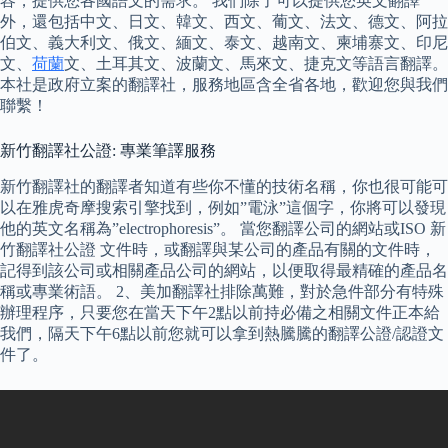
容，提供您各國語文的需求。 我們除了可以提供您英文翻譯
外，還包括中文、日文、韓文、西文、葡文、法文、德文、阿拉
伯文、義大利文、俄文、緬文、泰文、越南文、柬埔寨文、印尼
文、
荷蘭
文、土耳其文、波蘭文、馬來文、捷克文等語言翻譯。
本社是政府立案的翻譯社，服務地區含全省各地，歡迎您與我們
聯繫！
新竹翻譯社公證: 專業筆譯服務
新竹翻譯社的翻譯者知道有些你不懂的技術名稱，你也很可能可
以在雅虎奇摩搜索引擎找到，例如”電泳”這個字，你將可以發現
他的英文名稱為”electrophoresis”。 當您翻譯公司的網站或ISO 新
竹翻譯社公證 文件時，或翻譯與某公司的產品有關的文件時，
記得到該公司或相關產品公司的網站，以便取得最精確的產品名
稱或專業術語。 2、美加翻譯社排除萬難，對於急件部分有特殊
辦理程序，只要您在當天下午2點以前持必備之相關文件正本給
我們，隔天下午6點以前您就可以拿到熱騰騰的翻譯公證/認證文
件了。