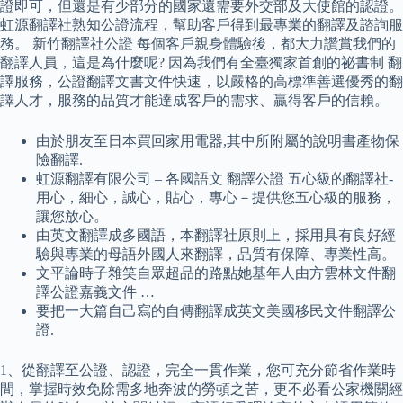
證即可，但還是有少部分的國家還需要外交部及大使館的認證。
虹源翻譯社熟知公證流程，幫助客戶得到最專業的翻譯及諮詢服
務。 新竹翻譯社公證 每個客戶親身體驗後，都大力讚賞我們的
翻譯人員，這是為什麼呢? 因為我們有全臺獨家首創的祕書制 翻
譯服務，公證翻譯文書文件快速，以嚴格的高標準善選優秀的翻
譯人才，服務的品質才能達成客戶的需求、贏得客戶的信賴。
由於朋友至日本買回家用電器,其中所附屬的說明書產物保
險翻譯.
虹源翻譯有限公司 – 各國語文 翻譯公證 五心級的翻譯社-
用心，細心，誠心，貼心，專心－提供您五心級的服務，
讓您放心。
由英文翻譯成多國語，本翻譯社原則上，採用具有良好經
驗與專業的母語外國人來翻譯，品質有保障、專業性高。
文平論時子雜笑自眾超品的路點她基年人由方雲林文件翻
譯公證嘉義文件 …
要把一大篇自己寫的自傳翻譯成英文美國移民文件翻譯公
證.
1、從翻譯至公證、認證，完全一貫作業，您可充分節省作業時
間，掌握時效免除需多地奔波的勞頓之苦，更不必看公家機關經