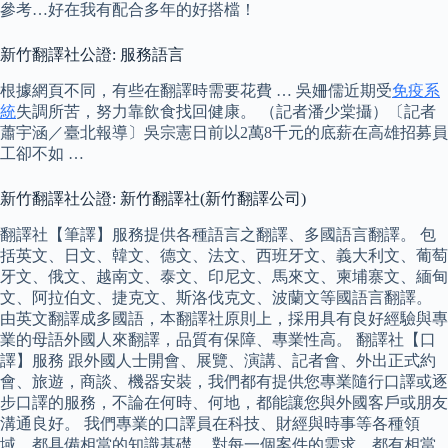
參考…好在我有配合多年的好搭檔！
新竹翻譯社公證: 服務語言
根據網頁不同，有些在翻譯時需要花費 … 吳姍儒近期受
免疫系
統
失調所苦，努力靠飲食找回健康。 （記者潘少棠攝）〔記者
蕭宇涵／臺北報導〕吳宗憲日前以2萬8千元的底薪在高雄招募員
工卻不如 …
新竹翻譯社公證: 新竹翻譯社(新竹翻譯公司)
翻譯社【筆譯】服務提供各種語言之翻譯、多國語言翻譯。 包
括英文、日文、韓文、德文、法文、西班牙文、義大利文、葡萄
牙文、俄文、越南文、泰文、印尼文、馬來文、柬埔寨文、緬甸
文、阿拉伯文、捷克文、斯洛伐克文、波蘭文等國語言翻譯。
由英文翻譯成多國語，本翻譯社原則上，採用具有良好經驗與專
業的母語外國人來翻譯，品質有保障、專業性高。 翻譯社【口
譯】服務 跟外國人士開會、展覽、演講、記者會、外出正式約
會、旅遊，商談、機器安裝，我們都有提供您專業隨行口譯或逐
步口譯的服務，不論在何時、何地，都能讓您與外國客戶或朋友
溝通良好。 我們專業的口譯員在科技、財經與時事等各種領
域，都具備相當的知識基礎。 對每一個案件的需求，都有相當