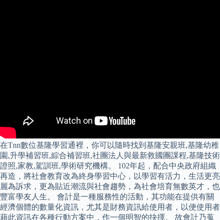
在Tnn數位基隆學習通裡，你可以隨時找到基隆安親班,基隆幼稚
園,升學補習班,綜合補習班,社團法人與最新救國團課程,基隆技術
證照,家教,駕訓班,學術研究機構。 102年起，配合中央政府組織
再造，將社會教育改為終身學習中心，以學習有活力，生活更亮
麗為訴求，更為貼近潮流與社會趨勢，為社會培育無數英才，也
豐富學友人生。 會計是一種服務性的活動，其功能在提供有關
經濟個體的數量化資訊，尤其是財務資訊給使用者，以便使用者
藉此資訊在各種行動方案中，作一個明智的抉擇。 故會計乃蒐