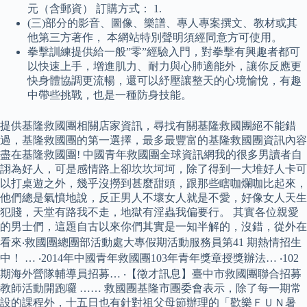
元（含郵資） 訂購方式： 1.
(三)部分的影音、圖像、樂譜、專人專案撰文、教材或其
他第三方著作， 本網站特別聲明須經同意方可使用。
拳擊訓練提供給一般”零”經驗入門，對拳擊有興趣者都可
以快速上手，增進肌力、耐力與心肺適能外，讓你反應更
快身體協調更流暢，還可以紓壓讓整天的心境愉悅，有趣
中帶些挑戰，也是一種防身技能。
提供基隆救國團相關店家資訊，尋找有關基隆救國團絕不能錯
過，基隆救國團的第一選擇，最多最豐富的基隆救國團資訊內容
盡在基隆救國團! 中國青年救國團全球資訊網我的很多男讀者自
詡為好人，可是感情路上卻坎坎坷坷，除了得到一大堆好人卡可
以打桌遊之外，幾乎沒撈到甚麼甜頭，跟那些瞎咖爛咖比起來，
他們總是氣憤地說，反正男人不壞女人就是不愛，好像女人天生
犯賤，天堂有路我不走，地獄有淫蟲我偏要行。 其實各位親愛
的男士們，這題自古以來你們其實是一知半解的，沒錯，從外在
看來‧救國團總團部活動處大專假期活動服務員第41 期熱情招生
中！ … ‧2014年中國青年救國團103年青年獎章授獎辦法… ‧102
期海外營隊輔導員招募… ‧【徵才訊息】臺中市救國團聯合招募
教師活動開跑囉 …… 救國團基隆市團委會表示，除了每一期常
設的課程外，十五日也有針對祖父母節辦理的「歡樂ＦＵＮ暑