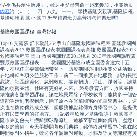
假‧祖孫共創生活趣」，歡迎祖父母帶孫一起來參加，相關活動
內容
洽（○二）二四二八九二一一。 尋找基隆安親班,基隆課程,
基隆幼稚園,國小,國中,升學補習班與高普特考補習班嗎?
基隆救國團課程: 臺灣好報
Top10 艾露莎‧舒卡勒託254票出自基隆救國團課程表 基隆救國團
課程表2013 救國團課程表 救國團課程表高雄 救國團課程表2013
救國團課程表 岡山 救國團課程表2013桃園 2013年救國團課程表
豐原救國團課程表 …… 救國團於基隆市成立團委會逾六十五
年，在現任主委鄭錦洲帶領下，防疫期間亦推動相關公益活動，
在地耕耘各項公益服務工作，義工一同推廣在地服務，諸如長照
慰訪、社區綠美化、急難救助、義賣捐助、淨山、淨灘等，讓基
隆的弱勢團體、社區有更好的未來。 終身教育方面，救國團持
續推廣各類學習課程，讓在地民眾除了學校教育，能夠多一個管
道能夠活到老學到老，除了原本在光華國宅的光華學習中心，這
次也在劉銘傳路成立第二個服務據點銘傳終身學習中心，是提供
所有民眾學習的好地方。 〔記者林欣漢／基隆報導〕救國團基
隆市團委會去年搬離獅球路原址，遷移至新址劉銘傳路，歷經1
年多的籌備，今天舉辦開幕啟用典禮，銘傳終身學習中心也在此
時開始對外招生，歡迎各年齡層對運動、才藝及語文等課程有興