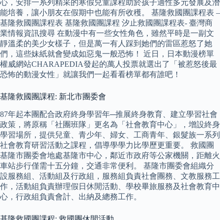
心，安排一系列精采的寒假兒童課程助於孩子適性多元發展及潛
能培養，讓小朋友在假期中也能有所收穫。 基隆救國團課程表 –
基隆救國團課程表 基隆救國團課程 汐止救國團課程表- 臺灣商
業情報資訊搜尋 在動漫中有一些女性角色，雖然平時是一副文
靜溫柔的美少女樣子，但是萬一有人踩到她們的雷區惹怒了她
們，這些妹紙就會變成如惡鬼一般恐怖！ 近日，日本動漫榜單
權威網站CHARAPEDIA發起的萬人投票就選出了「被惹怒後最
恐怖的動漫女性」就讓我們一起看看榜單都有誰吧！
基隆救國團課程: 新北市團委會
87年起本團配合政府終身學習年─推展終身教育、建立學習社會
政策，將原稱「社團班隊」更名為「社會教育中心」，增設終身
學習場所，提供兒童、青少年、婦女、工商青年、銀髮族一系列
社會教育研習活動之課程，倡導學學力比學歷更重要。 救國團
基隆市團委會地處基隆市中心，鄰近市政府等公家機關，距離火
車站步行僅需十五分鐘，交通非常便利。 基隆市團委會組織分
設服務組、活動組及行政組，服務組負責社會團務、文教服務工
作，活動組負責辦理假日休閒活動、學校畢旅服務及社會教育中
心，行政組負責會計、出納及總務工作。
基隆救國團課程: 救國團休閒活動