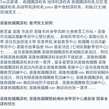
Tnn店家通… 救國團課程表 地球村課程表 救國團課程表,巨匠電
腦課程表,高雄學苑課程表,ymca 臺中會館課程表…初級|日文|補
習|補英文 …
基隆救國團課程: 臺灣英文新聞
教育處 基隆 市政府 基隆市終身學習網 社會教育工作站 × 基隆
市信義區樂齡學習中心暨社教站 … 新移民學習中心 基隆社區大
學 原住民族部落大學 長青學苑 家庭教育中心 救國團 社區高齡
學習中心 基隆市故事協會 More 最新消息 [七堵區樂齡學習中心]
七 …… 提供基隆救國團 基隆救國團課程表相關店家資訊，尋找
有關基隆救國團 基隆救國團課程表絕對不能錯過，基隆救國團
基隆救國團課程表的第一選擇，最多最豐富的基隆救國團 基隆
救國團課程表資訊內容盡在基隆救國團-基隆中心! 提供基隆救國
團教育訓練中心, 基隆救國團課程, 基隆救國團 mtv 舞蹈班相關外
送資訊，尋找有關基隆救國團教育訓練中心, 基隆救國團課程, 基
隆救國團 mtv 舞蹈班絕對不能錯過，基隆救國團教育訓練中心,
基隆救國團課程, 基隆救國團 mtv 舞蹈班的第一選擇 ……
基隆救國團課程: 基隆救國團暨銘傳終身學習中心搬新家 開幕各
課程招生