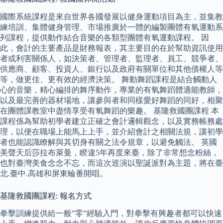
國際系統課程是來自世界各國發展以健身運動項目為主，並集教
練培訓、集體健身管理、市場推廣於一體的編製團體有氧運動系
列課程，提供動作結合音樂的各類型團體有氧運動課程。 因
此，會計的主要產品是財務報表，其主要目的在於幫助資訊使用
者或利害關係人，如決策者、管理者、監理者、員工、競爭者、
供應商、顧客、投資人、銀行以及政府有關單位和其他債權人等
等，做更佳、更有效的經濟決策。 舞動舞蹈課程是結合觸動人
心的音樂，精心編排的舞序動作，專業的有氧舞蹈體適能教師，
以及最完善的器材場地，讓參與者和同樣愛好舞蹈的同好，相聚
在團體課教室中盡情享受有氧舞蹈的樂趣。 基隆救國團課程 本
課程係為幫助初學者建立正確之會計邏輯觀念，以及實務帳務處
理，以便在職場上能馬上上手，並介紹會計之相關法規，讓初學
者也能認識瞭解與其切身有關之法令規章，以避免觸法。 英國
美聲天后莎拉布萊曼，睽違5年再度來臺，除了非常想念粉絲，
也對臺灣美食念念不忘，而這次巡演以聖誕派對為主題，將在臺
北.臺中.高雄和屏東輪番開唱。
基隆救國團課程: 報名方式
拳擊訓練提供給一般”零”經驗入門，對拳擊有興趣者都可以快速