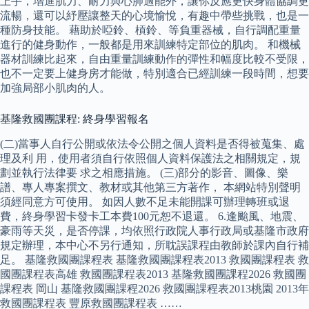
上手，增進肌力、耐力與心肺適能外，讓你反應更快身體協調更
流暢，還可以紓壓讓整天的心境愉悅，有趣中帶些挑戰，也是一
種防身技能。 藉助於啞鈴、槓鈴、等負重器械，自行調配重量
進行的健身動作，一般都是用來訓練特定部位的肌肉。 和機械
器材訓練比起來，自由重量訓練動作的彈性和幅度比較不受限，
也不一定要上健身房才能做，特別適合已經訓練一段時間，想要
加強局部小肌肉的人。
基隆救國團課程: 終身學習報名
(二)當事人自行公開或依法令公開之個人資料是否得被蒐集、處
理及利 用，使用者須自行依照個人資料保護法之相關規定，規
劃並執行法律要 求之相應措施。 (三)部分的影音、圖像、樂
譜、專人專案撰文、教材或其他第三方著作， 本網站特別聲明
須經同意方可使用。 如因人數不足未能開課可辦理轉班或退
費，終身學習卡發卡工本費100元恕不退還。 6.逢颱風、地震、
豪雨等天災，是否停課，均依照行政院人事行政局或基隆市政府
規定辦理，本中心不另行通知，所耽誤課程由教師於課內自行補
足。 基隆救國團課程表 基隆救國團課程表2013 救國團課程表 救
國團課程表高雄 救國團課程表2013 基隆救國團課程2026 救國團
課程表 岡山 基隆救國團課程2026 救國團課程表2013桃園 2013年
救國團課程表 豐原救國團課程表 ……