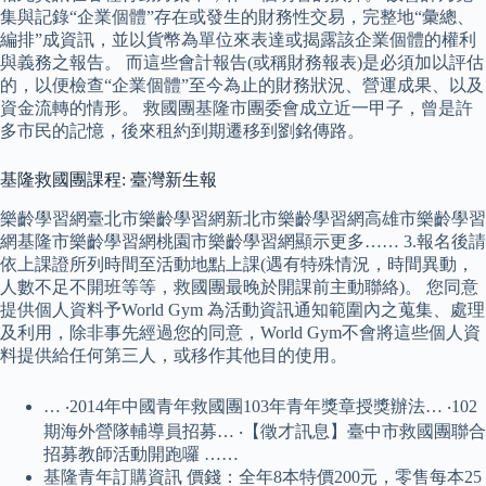
集與記錄“企業個體”存在或發生的財務性交易，完整地“彙總、
編排”成資訊，並以貨幣為單位來表達或揭露該企業個體的權利
與義務之報告。 而這些會計報告(或稱財務報表)是必須加以評估
的，以便檢查“企業個體”至今為止的財務狀況、營運成果、以及
資金流轉的情形。 救國團基隆市團委會成立近一甲子，曾是許
多市民的記憶，後來租約到期遷移到劉銘傳路。
基隆救國團課程: 臺灣新生報
樂齡學習網臺北市樂齡學習網新北市樂齡學習網高雄市樂齡學習
網基隆市樂齡學習網桃園市樂齡學習網顯示更多…… 3.報名後請
依上課證所列時間至活動地點上課(遇有特殊情況，時間異動，
人數不足不開班等等，救國團最晚於開課前主動聯絡)。 您同意
提供個人資料予World Gym 為活動資訊通知範圍內之蒐集、處理
及利用，除非事先經過您的同意，World Gym不會將這些個人資
料提供給任何第三人，或移作其他目的使用。
… ‧2014年中國青年救國團103年青年獎章授獎辦法… ‧102
期海外營隊輔導員招募… ‧【徵才訊息】臺中市救國團聯合
招募教師活動開跑囉 ……
基隆青年訂購資訊 價錢：全年8本特價200元，零售每本25