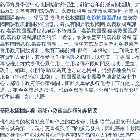
銘傳終身學習中心也開始對外招生，針對各年齡層有關運動、才
藝及語文等皆有開設課程。 嘉義救國團 嘉義救國團課程,嘉義救
國團課程表- – | 學習通 提供嘉義救國團
嘉義救國團課程
,嘉義救
國團課程表相關外送資訊，尋找有關嘉義救國團 嘉義救國團課
程,嘉義救國團課程表絕對不能錯過，嘉義救國團 嘉義救國團課
程,嘉義救國團課程表的第一選擇，最多最豐富的嘉義救國團 嘉
義救國團課程,嘉義救國團 … 一、授權方式及範圍為利各界廣為
善用政府開放資料，教育部樂齡網 (簡稱「本網站」)上刊載之所
有資料與素材，其得受著作權
保護
之範圍，以無償、非專屬，得
再授權之方式提供公眾使用，使用者得不限時間及地域，重製、
改作、編輯、公開傳 輸或為其他方式之利用，開發各種產品或
服務（簡稱加值衍生物）。 救國團基隆市團委會地處基隆市中
心，鄰近市政府等公家機關，距離火車站步行僅需十五分鐘，交
通 … 並 至各校巡迴演講、代辦各機關團體、公司行號有關心理
衛生課程，如：人際 …
基隆救國團課程: 基隆市救國團課程知識摘要
現代社會的教育觀念與時俱進的在改變，比起從前期望孩子以讀
書考試為第一，現今更重視孩子們的多元發展，因此臺南市救國
團終身學習中心以教育心理學界重點提倡的八大智能觀念為中