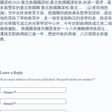
團課程2026 臺北救國團課程,臺北救國團課程表-的第一選擇，最
多最豐富的臺北救國團 臺北救國團課程,臺北 … （記者吳翊慈
攝）另外在終身教育方面，救國團持續推廣各類學習課程，讓在
地民眾除了學校教育外，多一個管道能夠活到老學到老，除原有
於光華國宅成立的光華學習中心外，今年於劉銘傳路成立第二個
服務據點。 救國團基隆市團委會於一０八年搬離獅球路原址，
遷移至劉銘傳路已逾一年，歷經年餘的籌備，八日展開全新服
務。
Leave a Reply
Your email address will not be published.
Required fields are marked
*
Name
*
Email
*