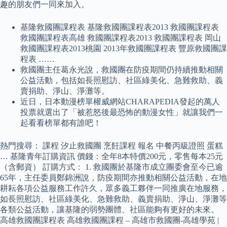
趣的朋友們一同來加入。
基隆救國團課程表 基隆救國團課程表2013 救國團課程表
救國團課程表高雄 救國團課程表2013 救國團課程表 岡山
救國團課程表2013桃園 2013年救國團課程表 豐原救國團課
程表 ……
救國團主任葛永光說，救國團在防疫期間仍持續推動相關
公益活動，包括如長照慰訪、社區綠美化、急難救助、義
賣捐助、淨山、淨灘等。
近日，日本動漫榜單權威網站CHARAPEDIA發起的萬人
投票就選出了「被惹怒後最恐怖的動漫女性」就讓我們一
起看看榜單都有誰吧！
熱門搜尋： 課程 汐止救國團 烹飪課程 報名 中餐丙級證照 蛋糕
… 基隆青年訂購資訊 價錢：全年8本特價200元，零售每本25元
（含郵資） 訂購方式： 1. 救國團於基隆市成立團委會至今已逾
65年，主任委員鄭錦洲說，防疫期間亦推動相關公益活動，在地
耕耘各項公益服務工作許久，眾多義工夥伴一同推廣在地服務，
如長照慰訪、社區綠美化、急難救助、義賣捐助、淨山、淨灘等
各類公益活動，讓基隆的弱勢團體、社區能夠有更好的未來。
高雄救國團課程表 高雄救國團課程 – 高雄市救國團-高雄學苑 |