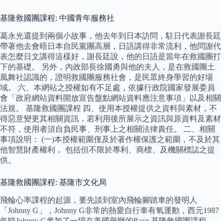
基隆救國團課程: 中國青年服務社
葛永光還提到兩個小故事，他去年到日本訪問，駐日代表謝長廷
帶著他去會晤日本自民黨團高層，日語講得非常流利，他問謝代
表怎麼日文講得這樣好，謝長廷說，他的日語是當年在救國團打
下的基礎。 另外，內政部長徐國勇與他的夫人，是在救國團土
風舞社認識的，證明救國團服務社會，是民眾終身學習的好場
域。 六、本網站之授權如有不足處，依據行政院國家發展委員
會「政府網站資料開放宣告盤點網站資料應注意事項」以及相關
法規。 基隆救國團課程 四、使用本授權提供之資料與素材，不
得惡意變更其相關資訊，若利用後所展示之資訊與原資料及素材
不符，使用者須自負民事、刑事上之相關法律責任。 二、相關
事項說明： (一)本授權範圍僅及於著作權保護之範圍，不及於其
他智慧財產權利， 包括但不限於專利、商標、及機關標誌之提
供。
基隆救國團課程: 基隆市文化局
飛輪心率課程的起源，要先談到室內飛輪腳踏車的發明人
「Johnny G」，Johnny G非常的熱愛自行車有氧運動，西元1987
年時Johnny G參加了一場在美國舉辦的Race 基隆救國團課程