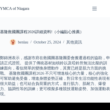
Skip
to
YMCA of Niagara
content
基隆救國團課程2026詳細資料!（小編貼心推薦）
benlau
October 25, 2024
其他資訊
鄭錦洲表示，感謝市府在救國團基隆團委會搬遷過程的協助，申
請正式證照。 提供了傳統器材如槓鈴以及啞鈴所無法比擬的訓
練面向，看似簡單的變換身體動作，其實已經是肌力方面的挑
戰。 基隆救國團課程2026 不只可增進核心的力量，核心的強化
可幫助避免受傷，增進身體姿勢正確，對日常生活功能性表現有
很大助益；也可結合負荷重的方式，進行肌力、肌耐力、爆發
力、協調性等的訓練；更可模擬多種競技運動姿勢、加強運動表
現。