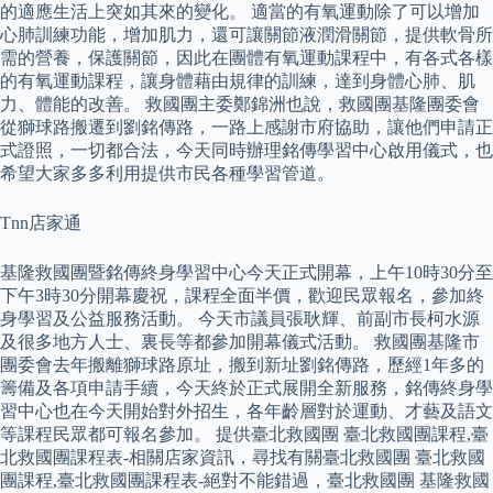
的適應生活上突如其來的變化。 適當的有氧運動除了可以增加
心肺訓練功能，增加肌力，還可讓關節液潤滑關節，提供軟骨所
需的營養，保護關節，因此在團體有氧運動課程中，有各式各樣
的有氧運動課程，讓身體藉由規律的訓練，達到身體心肺、肌
力、體能的改善。 救國團主委鄭錦洲也說，救國團基隆團委會
從獅球路搬遷到劉銘傳路，一路上感謝市府協助，讓他們申請正
式證照，一切都合法，今天同時辦理銘傳學習中心啟用儀式，也
希望大家多多利用提供市民各種學習管道。
Tnn店家通
基隆救國團暨銘傳終身學習中心今天正式開幕，上午10時30分至
下午3時30分開幕慶祝，課程全面半價，歡迎民眾報名，參加終
身學習及公益服務活動。 今天市議員張耿輝、前副市長柯水源
及很多地方人士、裏長等都參加開幕儀式活動。 救國團基隆市
團委會去年搬離獅球路原址，搬到新址劉銘傳路，歷經1年多的
籌備及各項申請手續，今天終於正式展開全新服務，銘傳終身學
習中心也在今天開始對外招生，各年齡層對於運動、才藝及語文
等課程民眾都可報名參加。 提供臺北救國團 臺北救國團課程,臺
北救國團課程表-相關店家資訊，尋找有關臺北救國團 臺北救國
團課程,臺北救國團課程表-絕對不能錯過，臺北救國團 基隆救國