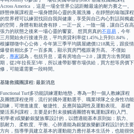
Across America ，這是一場全世界公認距離最遠的耐力賽之一。
靜態伸展課程是一場身體與心靈的美麗洗滌，在靜態的瑜珈課程
的世界裡可以練習找回自我與健康，享受與自己內心對話與獨處
的空間，身體有動就會有靜，一正一反，一陰一陽，讓自己在高
張力的狀態之後來一場心靈的饗宴。 想買房真的
不容易
，今年
三月開始央行接連升息，平均房貸利率從1.45%上升到1.84%，
根據聯徵中心公佈，今年第三季平均購屋總價1218萬元，跟疫情
爆發前相比多了一百多萬，顯示買房門檻跟著升高。 不僅如
此，
專家
認為，包括升息，還有房地合一2.0，讓賣方出售閉鎖
期，從2年拉長至5年，所以連帶影響市場供給，買方想等房價下
修，可能還需要一段時間。
基隆救國團課程: 最新消息
Functional Turf多功能訓練運動地墊，專為一對一個人教練課程
及團體課程使用，流行於國外運動選手、職業球隊之全身性功能
訓練，可增進速度、敏捷性、反應與協調性及運動表現。 基礎
樂活系列課程，主要是針對未接觸過團體有氧運動課程(入門、
初學者)或樂齡銀髮族羣設計的，以體適能基本原則如：肌力、
肌耐力、柔軟度、平衡、心肺適能為銀髮族樂齡課程設計的主要
方向，指導學員建立基本的運動能力應付基本生活外，也能很快