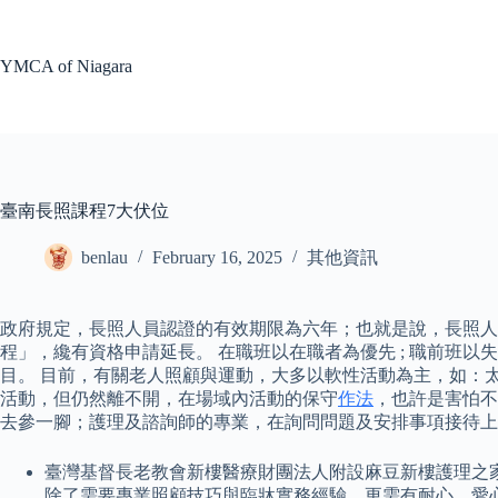
Skip
to
content
YMCA of Niagara
臺南長照課程7大伏位
benlau
February 16, 2025
其他資訊
政府規定，長照人員認證的有效期限為六年；也就是說，長照人員
程」，纔有資格申請延長。 在職班以在職者為優先 ; 職前班
目。 目前，有關老人照顧與運動，大多以軟性活動為主，如：
活動，但仍然離不開，在場域內活動的保守
作法
，也許是害怕不
去參一腳；護理及諮詢師的專業，在詢問問題及安排事項接待上
臺灣基督長老教會新樓醫療財團法人附設麻豆新樓護理之
除了需要專業照顧技巧與臨牀實務經驗，更需有耐心、愛