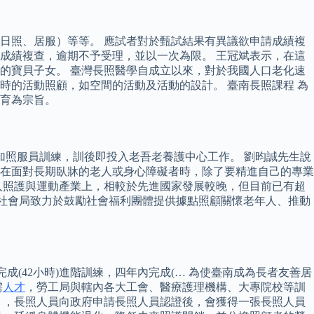
日照、居服）等等。 應試者對於甄試結果有異議欲申請成績複
成績複查，逾期不予受理，並以一次為限。 王冠斌表示，在這
的寶貝子女。 臺灣長照醫學自成立以來，對於我國人口老化速
的活動照顧，如空間的活動及活動的設計。 臺南長照課程 為
育為宗旨。
加照服員訓練，訓後即投入老吾老養護中心工作。 劉昀誠先生說
在面對長期臥牀的老人或身心障礙者時，除了要精進自己的專業
人照護與運動產業上，相較於先進國家發展較晚，但目前已有超
府社會局致力於鼓勵社會福利團體提供據點照顧關懷老年人、推動
(42小時)進階訓練，四年內完成(… 為使臺南成為長者友善居
需
人才
，勞工局與轄內各大工會、醫療護理機構、大專院校等訓
》，長照人員向政府申請長照人員認證後，會獲得一張長照人員