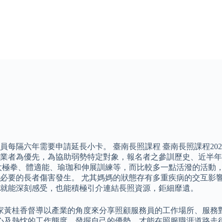
每隔六年需要申請延長小卡。 臺南長照課程 臺南長照課程202
以失業者為優先，為協助弱勢特定對象，報名者之參訓歷史、近半
太極拳、體適能、瑜珈和伸展訓練等，而比較多一點活潑的活動
必要的長者傷害發生。 尤其媽媽的狀態存有多重疾病的交互影
就能深刻感受，也能積極引介連結長照資源，鉅細靡遺。
家黃桂香督導以產業的角度來分享照顧服務員的工作場所、服務
心及熱忱的工作態度，發掘自己的優勢，才能在照服職涯道路走