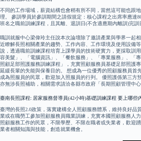
不同的工作場域，薪資結構也會稍有所不同，當然這可能也跟地
理。 參訓學員於參訓期間之請假規定：核心課程之出席率應達8
班名之職前訓練課程，且其離、退訓日(不含適應期內離訓)完
職訓就服中心梁偉玲主任說本次論壇除了邀請產業與學界一起相
近瞭解長照相關產業的趨勢、工作內容、工作環境及使用設備等；如需
說，透過職前訓練課程培育上課學員的技術硬實力，更採取訓用
容美髮」、「電腦資訊」、「餐飲服務」、「專業服務」、「專
照顧足部照護服務訓練課程」，充實照顧服務員基礎足部照護專
延緩長輩的失能與保養目的。 想成為一位優秀的照顧服務員首
成為照服員的民眾，歡迎加入照服員的行列。 優照護係第三方
亦無涉長照補助，相關需求請洽各縣市政府「長期照顧管理中心」
臺南長照課程: 居家服務督導員(42小時)基礎訓練課程 要上哪些
臺灣的長照2.0政策，落實建構全人照顧服務體系，維持良好品質
業或在職勞工參加照顧服務員職業訓練，充實本國照顧服務人力
照顧服務工作的民眾，不限學歷、不限在職者或失業者，歡迎踴
業者相關知識與技能，創造就業機會。