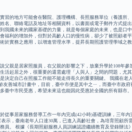
，實習的地方可能會在醫院、護理機構、長照服務單位（養護所、
姓名、聯絡電話及地址等相關資料，以書面或電子郵件方式提出
到我國未來的國家基礎的力量，就是每個家庭的未來，也是口中
會福利的增加外，但對於高齡人口的慢性病，卻少了被照顧者平時
術於實務之應用，以增進管理水準，提昇長期照護管理學域之教
說父親是居家照服員，在父親的影響之下，放棄升學於108年參
生活起居之外，很重要的還需處理「人與人」之間的問題，尤其
是決定自己在照服工作能不能走得長久的重要關鍵。 我國在老
O高齡友善城市計畫中，目前，臺中市便是其中之ㄧ，而臺中市政
多臺中市民受惠，希望未來這也能因此受惠於全國的所有縣市。
事居家服務督導工作一年內完成(42小時)基礎訓練，三年內完成
哲表示，臺南老年人口達30萬，已進入高齡社會，為培育照顧所
務員。 根據《長期照顧服務人員訓練認證繼續教育及登錄辦法