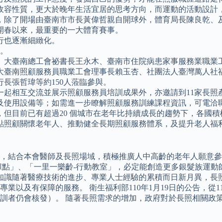
收容性質，更大於晚年生活宜居的思考方向，而運動的活動設計
，除了開場由臺南市市長黃偉哲親自開球外，體育局長陳良乾、
開春以來，最重要的一大體育賽事。
行也逐漸細緻化。
整。
、大臺南總工會祕書長王永木、臺南市住院病患家事服務業職業
大臺南照顧服務員職業工會理事長賴玉杏、社團法人臺灣萬人社
長張哲瑋等約150人蒞臨參與。
一起相互交流並展示照顧服務員培訓成果外，亦邀請到11家長照
用設備等；如需進一步瞭解照顧服務訓練課程資訊，可電洽職訓就服
但目前已有超過20 個城市在老年比持續成長的趨勢下，各國積
點照顧關懷老年人、推動健全長期照顧服務體系，及提升老人福
，結合本會醫師及長照場域，積極推廣人中高齡的老年人願意參
據點」、「一里一樂齡-行動教室」，必定能創造更多銀髮族運
與知識隨著醫療技術的進步、專業人士經驗的累積而日新月異，長
業以及有保障的服務。 衛生福利部110年1月19日的公告，從
訓者仍會核發）。 隨著長照需求的增加，政府對於長照相關政