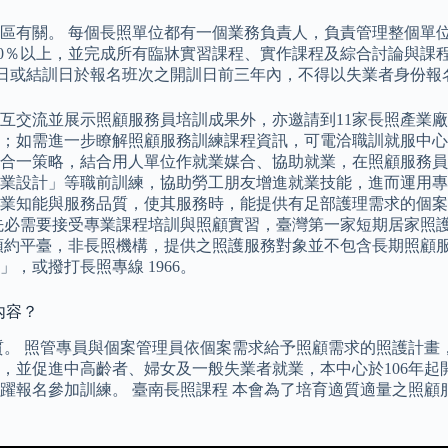
區有關。 每個長照單位都有一個業務負責人，負責管理整個單
0％以上，並完成所有臨牀實習課程、實作課程及綜合討論與課程評
訓日或結訓日於報名班次之開訓日前三年內，不得以失業者身份報
互交流並展示照顧服務員培訓成果外，亦邀請到11家長照產業
進一步瞭解照顧服務訓練課程資訊，可電洽職訓就服中心（06） 轉
合一策略，結合用人單位作就業媒合、協助就業，在照顧服務員
業設計」等職前訓練，協助勞工朋友增進就業技能，進而運用專
業知能與服務品質，使其服務時，能提供有足部護理需求的個案
先必需要接受專業課程培訓與照顧實習，臺灣第一家短期居家照
預約平臺，非長照機構，提供之照護服務對象並不包含長期照顧服
，或撥打長照專線 1966。
內容？
。 照管專員與個案管理員依個案需求給予照顧需求的照護計畫，提
，並促進中高齡者、婦女及一般失業者就業，本中心於106年起
躍報名參加訓練。 臺南長照課程 本會為了培育適質適量之照顧