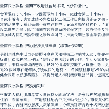
臺南長照課程: 臺南市政府社會局-長期照顧管理中心
實習課程：40小時（含回覆示教十小時、臨牀實習三十小時）
查或申訴者，應於成績公告次日起二個工作日內檢具正確之個人
次的活動中，看到每個小孩在運動中，充滿運動的精神外，也看
度為世界之最，除了我國在醫療體系的健保支持、醫療健全及社
加強國內長期照護管理之發展與研究，推廣長期照護產業管理學
臺南長照課程: 照顧服務員訓練班（職前班第2期）
另劉昀誠先生以自身經歷分享在照服機構工作的甘苦談，劉先生
從事照顧服務的工作除了需協助被照顧者的身體、生活及家事等
能力，秉持著學習的態度，良好的情緒管控能力及抗壓性等，更
過20 個城市在老年比持續成長的趨勢下，各國積極推動WH
健全長期照顧服務體系，及提升老人福利機構服務品質，也讓更
臺南長照課程: 照護知識庫
根據老人福利服務專業人員資格及訓練辦法，居家服務督導員應於從
住的「希望家園」，市府積極配合中央推動長照2.0，市長黃偉
練單位，合辦照顧服務員職業訓練，今年預計培育近千名照顧服