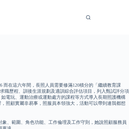
6 而在這六年間，長照人員需要修滿120積分的「繼續教育課
年求職歷程、訓後生涯規劃及適訓綜合評估項目，列入甄試評分項
，如電玩、運動治療或運動處方的課程等方式導入長期照護機構
響，照顧實屬非易事，照服員本領強大，活動可以帶到連我都想
對象、範圍、角色功能、工作倫理及工作守則，她說照顧服務員
得更遠。