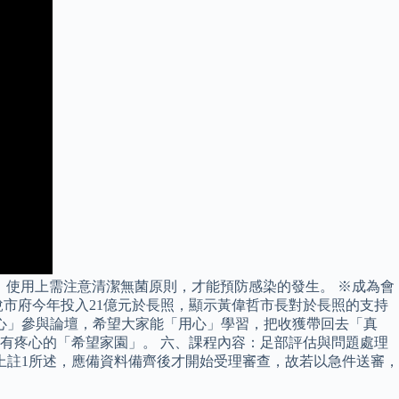
，使用上需注意清潔無菌原則，才能預防感染的發生。 ※成為會
市府今年投入21億元於長照，顯示黃偉哲市長對於長照的支持
心」參與論壇，希望大家能「用心」學習，把收獲帶回去「真
有疼心的「希望家園」。 六、課程內容：足部評估與問題處理
三、承上註1所述，應備資料備齊後才開始受理審查，故若以急件送審，