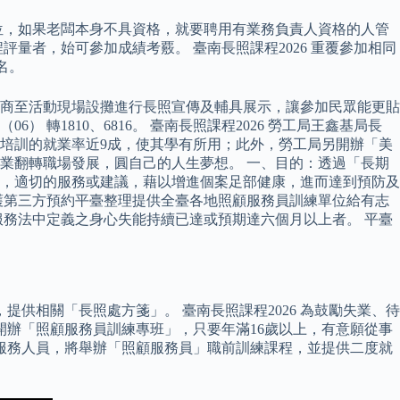
位，如果老闆本身不具資格，就要聘用有業務負責人資格的人管
量者，始可參加成績考覈。 臺南長照課程2026 重覆參加相同
名。
廠商至活動現場設攤進行長照宣傳及輔具展示，讓參加民眾能更貼
1810、6816。 臺南長照課程2026 勞工局王鑫基局長
培訓的就業率近9成，使其學有所用；此外，勞工局另開辦「美
業翻轉職場發展，圓自己的人生夢想。 一、目的：透過「長期
，適切的服務或建議，藉以增進個案足部健康，進而達到預防及
護第三方預約平臺整理提供全臺各地照顧服務員訓練單位給有志
務法中定義之身心失能持續已達或預期達六個月以上者。 平臺
供相關「長照處方箋」。 臺南長照課程2026 為鼓勵失業、待
開辦「照顧服務員訓練專班」，只要年滿16歲以上，有意願從事
服務人員，將舉辦「照顧服務員」職前訓練課程，並提供二度就