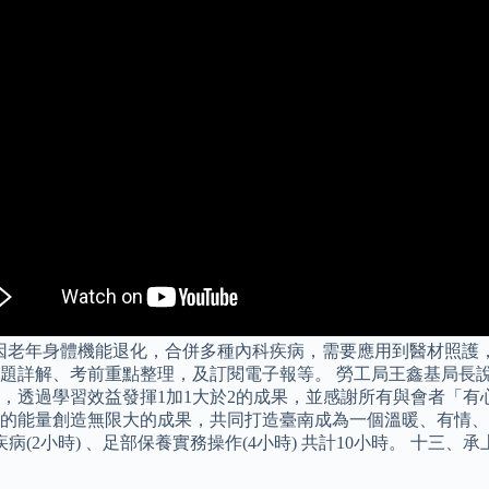
因老年身體機能退化，合併多種內科疾病，需要應用到醫材照護
題詳解、考前重點整理，及訂閱電子報等。 勞工局王鑫基局長說
，透過學習效益發揮1加1大於2的成果，並感謝所有與會者「有
的能量創造無限大的成果，共同打造臺南成為一個溫暖、有情、
疾病(2小時) 、足部保養實務操作(4小時) 共計10小時。 十