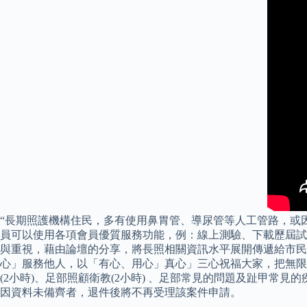
“長期照護機構住民，多有使用鼻胃管、導尿管等人工管路，或
員可以使用各項會員優質服務功能，例：線上測驗、下載歷屆試
與重視，藉由論壇的分享，將長照相關資訊水平展開傳遞給市民
心」服務他人，以「有心、用心」真心」三心祝福大家，把無限
(2小時)、足部照顧衛教(2小時) 、足部常見的問題及趾甲常見的
因資料未備齊者，退件後將不再受理該案件申請。