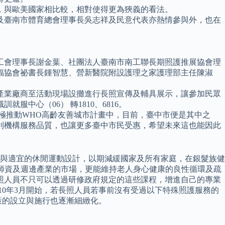
，與歐美國家相比較，相對使得更為狹義的看法。
及臺南市體育總會理事長吳志祥及民意代表亦熱情參與外，也在
工會理事長謝金葉、社團法人臺南市南工聯長期照護推展協會理
福協會祕書長鍾智慧、營新醫院附設護理之家護理部主任陳淑
產業廠商至活動現場設攤進行長照宣傳及輔具展示，讓參加民眾
中心（06） 轉1810、6816。
極推動WHO高齡友善城市計畫中，目前，臺中市便是其中之
利機構服務品質，也讓更多臺中市民受惠，希望未來這也能因此
與適宜的休閒運動設計，以期減緩國家及所有家庭，在銀髮族健
動師資及週邊產業的市場，更能維持老人身心健康的良性循環及疏
照人員不只可以透過研修政府規定的這些課程，增進自己的專業
110年3月開始，若長照人員若事前沒有受過以下特殊照護服務的
策的設立與施行也逐漸細緻化。