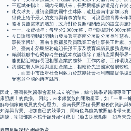
王冠斌並指出，國內長期以來，長照機構多數還是存在於
此次球賽，邀請全國的國中生球隊，遠赴臺南市參加比賽
經費上給予最大的支持與賽事的幫助，可說是體育界今年
隨著長照需求的增加，政府對於長照相關政策的設立與施
十一、收費標準：每學分2,000元整，每門課總計6,000元
今日論壇勞動部勞動力發展署雲嘉南分署副分署長許慧香
事長李博雄、臺南市照顧服務員職業工會理事長王世獻、
玲、臺南市榮民服務處組長孫玉康及蔡育輝議員服務處執行
職訓就服中心梁偉玲主任說本次論壇除了邀請產業與學界
能更貼近瞭解長照相關產業的趨勢、工作內容、工作環境及使
我國在老人照護與運動產業上，相較於先進國家發展較晚，
ㄧ，而臺中市政府社會局致力於鼓勵社會福利團體提供據
受惠於全國的所有縣市。
因此，臺灣長照醫學會基於成立的理由，綜合醫學界醫師專業下
康照護上的負擔。 因此，未來銀髮族的運動產業，如「一里一
解每個家庭成員的身心壓力。 臺南長照課程 長照服務的資訊
知識與背景、增加自己的競爭力，同時也為能為被照顧者帶來更專
訓練，衛福部將不核予額外給付費用（過去採鼓勵制，如為未受
臺南長照課程: 繼續教育