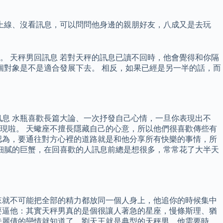
上線、沒看訊息，可以問問他身邊的親朋好友，八成又是去玩
 天秤男回訊息 若對天秤的訊息已讀不回時，他會覺得和你隔
個對象是不是適合發展下去。 相反，如果已經是另一半的話，而
息 水瓶喜歡長篇大論、一次抒發自己心情，一旦你表現出不
現啦。 天蠍座不擅長隱藏自己的心意，所以他們很喜歡傳些有
認為，要通往對方心裡的道路就是和他分享所有快樂的事情，所
細膩的巨蟹，在回喜歡的人訊息前總是想很多，常常花了大半天
來就不可能把全部的精力都放同一個人身上，他追你的時候集中
要逼他：其實天秤男真的是個很讓人著急的星座，慢條斯理、猶
朱麗倩的戀情就知道了，劉天王就是典型的天秤男，他需要時