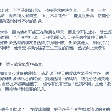
成名就，不再受制於現況，積極尋求解決之道。 土星進十一宮，
教，應自我反省調整。 五月木星進金牛，能見度升高，敞開心
，能夠遇到條件不錯的對象。
太多，因為他有可能正在和朋友聊天，而且你可以放心，雙魚座
麼回，也不會敷衍你。 天秤男回訊息 天秤是個擅於聊天的星
他們對於熟識的朋友會熱情持續地回覆；對於其他人，則保持沉
不回時，他會覺得和妳隔著三生三世的距離，然後向上天發誓，
性，讓人感覺氣質很高貴。
如青青少艾般的愛情。 倘若你正聊天的曖昧對象是牡羊座，他
與曖昧對象傳訊息的時候，猶如熱鍋上的螞蟻，總是心急如焚地
對自己是不感興趣罷了！ 但你有沒有想過「已讀不回」是他「欲
接、間接地得到需要的訊息。
他是喜歡你了， 在曖昧期間，獅子座是不會主動邀請你約會的