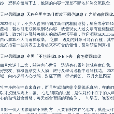
妳、想和妳發展下去，他回的內容一定是不斷地和妳交流觀念、
天秤男回訊息: 天秤座男生為什麼就不回你訊息了,之前都會回你.
2023年到了，不少人會開始關注新年的相關運勢，星座專家唐綺陽
產權，若欲引用或轉載網站內容，或發現女人迷文章有侵權疑慮，
服務，致力打造屬於每個人的數碼生活平臺，歡迎瀏覽hk01.
自己勝算不大而選擇放棄。 之前，遇見的對象可能百百種，其
最好抱著一些與表面上看起來不符合的領悟，當妳領悟到真相，
天秤男回訊息: 座男「不想跟你LINE下去」會怎麼回應你
四月水逆十二宮，關注內心世界，透過身心靈的領域療癒自我。
好交友、有機會結交大人物，旅行及學習過程中遇到桃花。 20
域，向內探尋內心狀態，對症下藥、尋求解答。 四月火星四宮
牡羊座的個性直來直往，而且對感情的態度是很認真的，在他們
以才沒辦法馬上回覆。 心思細膩的巨蟹，是個對於不在乎的人
心的熱情就會爆發，每天都會習慣的聯絡你，一句早安、晚安都
喜歡一個人後眼睛離不開對方，只要有對方在的地方，就是天秤