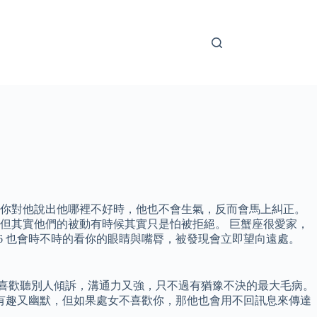
而你對他說出他哪裡不好時，他也不會生氣，反而會馬上糾正。
但其實他們的被動有時候其實只是怕被拒絕。 巨蟹座很愛家，
6 也會時不時的看你的眼睛與嘴脣，被發現會立即望向遠處。
、喜歡聽別人傾訴，溝通力又強，只不過有猶豫不決的最大毛病。
有趣又幽默，但如果處女不喜歡你，那他也會用不回訊息來傳達