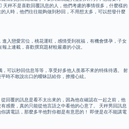
️ 天秤不是喜歡回覆訊息的人，他們考慮的事情很多，什麼樣的
歡的人時，他們往往能夠做到秒回，不用想太多，可以想發什麼
，進入戀愛宮位，桃花運旺，感情受到祝福，有機會懷孕，子女
在報上連載，喜歡撰寫題材較嚴肅的小說。
觸，可以秒回信息等等，享受好多他人羨慕不來的特殊待遇。 射
些平時不敢說出口的曖昧話給你，撩撥心絃。
，從回覆的訊息是看不太出來的，因為他在確認在一起之前，他
有感覺，真的只能從他言語之中看他的心意了。 天秤男回訊息
約你講電話，那麼多半他對你都是有意思的！ 即便是在不能講電