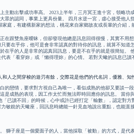
主動出擊成功率高。 2023上半年，三月冥王進十宮，領略功
大眾的認同，事業上更具份量。 四月水逆一宮，虛心接受他人指
心回歸家庭，有建構新家的想法，桃花來自家鄉故友或長輩的介紹
正在跟雙魚座曖昧，但卻發現他總是訊息回得很慢，其實不用想
但只要在乎你，他可是會非常認真的對待你的訊息，就算不知道怎
於在乎的人是非常的認真回訊息，要是不在乎的就是很簡短。 
往代表「看穿妳」或「懶得理妳」的心情。 若對天蠍的訊息已讀
在人和人之間穿梭的遊刃有餘，交際花是他們的代名詞，優雅、知
白的戀情，要求對方視自己為唯一，看似成熟的他卻又要談一段
這是成熟的表現，因工作太忙而無法即時回應你的訊息。 當你
現他「已讀不回」的時候，心中或許已經打定「輸數」，認定對方
察力敏銳的天蠍座，回訊息時總能一針見血地說出重點，也能直
。 獅子座是一個愛面子的人，當他採取「被動」的方式，是代表