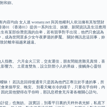
附和妳。
均由 女人迷 womany.net 與其他權利人依法擁有其智慧財
港01 《香港01》提供一系列生活、娛樂、新聞資訊及生活應用
們天生有某部份潛意識的自卑，若有競爭對手出現，他們只會認為
，成為世間眾多少女午夜夢迴的夢魘。 關於傳訊息這回事，妳
致於離幸福越來越遠。
人指教。 六月金火三宮，交友運佳，朋友間能患難見真情，喜
及影響力。 土星進雙魚，設立防禦小人的界線，接觸身心靈領
曖昧！ 若訊息回得慢通常只是因為他們正專注於手邊的事，所
會來個早安、晚安。 別看天蠍冷冷的樣子，只要在乎你時，內
，因此當他變得在乎你時，那訊息裡會充斥著各種關心語句。
計從」也無妨。 說實話，別看平日裏的天秤外表光鮮，私底下