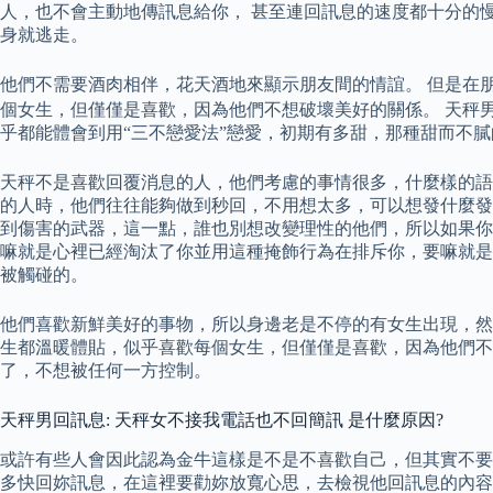
人，也不會主動地傳訊息給你， 甚至連回訊息的速度都十分的
身就逃走。
他們不需要酒肉相伴，花天酒地來顯示朋友間的情誼。 但是在
個女生，但僅僅是喜歡，因為他們不想破壞美好的關係。 天秤男
乎都能體會到用“三不戀愛法”戀愛，初期有多甜，那種甜而不
天秤不是喜歡回覆消息的人，他們考慮的事情很多，什麼樣的語
的人時，他們往往能夠做到秒回，不用想太多，可以想發什麼發
到傷害的武器，這一點，誰也別想改變理性的他們，所以如果你
嘛就是心裡已經淘汰了你並用這種掩飾行為在排斥你，要嘛就是
被觸碰的。
他們喜歡新鮮美好的事物，所以身邊老是不停的有女生出現，然
生都溫暖體貼，似乎喜歡每個女生，但僅僅是喜歡，因為他們不
了，不想被任何一方控制。
天秤男回訊息: 天秤女不接我電話也不回簡訊 是什麼原因?
或許有些人會因此認為金牛這樣是不是不喜歡自己，但其實不要
多快回妳訊息，在這裡要勸妳放寬心思，去檢視他回訊息的內容