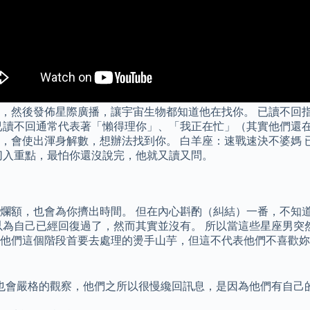
，然後發佈星際廣播，讓宇宙生物都知道他在找你。 已讀不回指
已讀不回通常代表著「懶得理你」、「我正在忙」（其實他們還在
會使出渾身解數，想辦法找到你。 白羊座：速戰速決不婆媽 已
切入重點，最怕你還沒說完，他就又讀又問。
爛額，也會為你擠出時間。 但在內心斟酌（糾結）一番，不知道
以為自己已經回復過了，然而其實並沒有。 所以當這些星座男突
他們這個階段首要去處理的燙手山芋，但這不代表他們不喜歡妳
也會嚴格的觀察，他們之所以很慢纔回訊息，是因為他們有自己