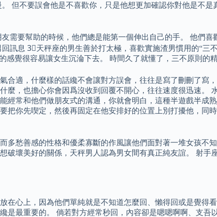
慢。 但不要誤會他是不喜歡你，只是他想更加確認你對他是不是
朋友需要幫助的時候，他們總是能第一個伸出自己的手。 他們喜
回訊息 3⃣️天秤座的男生善於打太極，喜歡實施渣男慣用的“三
膩的感覺很容易讓女生沉淪下去。 時間久了就懂了，三不原則的
氣合適，什麼樣的話纔不會讓對方誤會，往往是寫了刪刪了寫，
什麼，也擔心你會因爲沒收到回覆不開心，往往速度很迅速。 水
能經常和他們做朋友式的溝通，你就會明白，這種半遊戲半成熟的
要把你先喫定，然後再固定在他安排好的位置上別打擾他，同時
而多愁善感的性格和優柔寡斷的作風讓他們面對著一堆女孩不知
想破壞美好的關係，天秤男人認為男女間有真正純友誼。 射手
放在心上，因為他們單純就是不知道怎麼回、懶得回或是覺得看
纔是最重要的。 倘若對方經常秒回，內容卻是嗯嗯啊啊、支吾以