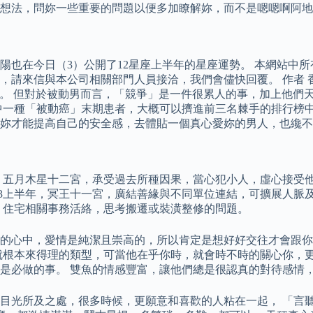
想法，問妳一些重要的問題以便多加瞭解妳，而不是嗯嗯啊阿地
也在今日（3）公開了12星座上半年的星座運勢。 本網站中所有內容
請來信與本公司相關部門人員接洽，我們會儘快回覆。 作者 香
com。 但對於被動男而言，「競爭」是一件很累人的事，加上他
中一種「被動癌」末期患者，大概可以擠進前三名棘手的排行榜中
妳才能提高自己的安全感，去體貼一個真心愛妳的男人，也纔不
 五月木星十二宮，承受過去所種因果，當心犯小人，虛心接受他
23上半年，冥王十一宮，廣結善緣與不同單位連結，可擴展人脈
，住宅相關事務活絡，思考搬遷或裝潢整修的問題。
的心中，愛情是純潔且崇高的，所以肯定是想好好交往才會跟你
就根本來得理的類型，可當他在乎你時，就會時不時的關心你，更
是必做的事。 雙魚的情感豐富，讓他們總是很認真的對待感情
目光所及之處，很多時候，更願意和喜歡的人粘在一起， 「言聽