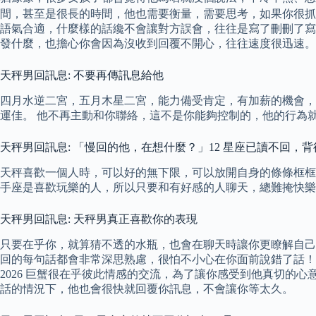
間，甚至是很長的時間，他也需要衡量，需要思考，如果你很抓狂
語氣合適，什麼樣的話纔不會讓對方誤會，往往是寫了刪刪了寫
發什麼，也擔心你會因為沒收到回覆不開心，往往速度很迅速。
天秤男回訊息: 不要再傳訊息給他
四月水逆二宮，五月木星二宮，能力備受肯定，有加薪的機會，
運佳。 他不再主動和你聯絡，這不是你能夠控制的，他的行為
天秤男回訊息: 「慢回的他，在想什麼？」12 星座已讀不回，
天秤喜歡一個人時，可以好的無下限，可以放開自身的條條框框
手座是喜歡玩樂的人，所以只要和有好感的人聊天，總難掩快樂
天秤男回訊息: 天秤男真正喜歡你的表現
只要在乎你，就算猜不透的水瓶，也會在聊天時讓你更瞭解自己
回的每句話都會非常深思熟慮，很怕不小心在你面前說錯了話！
2026 巨蟹很在乎彼此情感的交流，為了讓你感受到他真切的
話的情況下，他也會很快就回覆你訊息，不會讓你等太久。