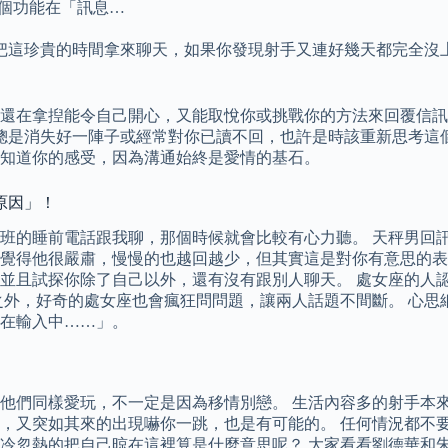
這個功能在「訊息…
。
把這珍貴的時間拿來聊天，如果你發現射手又連好幾天都完全沒
還在拿揑能令自己開心，又能取悅你或挑戰你的方法來回覆信訊。
他總是消失好一陣子或經常對你已讀不回，也許是時該重新思考這
知道你的感受，因為溝通始終是愛情的基石。
原因」！
班的睡前電話跟我聊，那個時候就會比較有心力聽。 天秤男回訊
覺得他很嚴肅，慢慢的也越回越少，但其實這是對你有意思的表
並且試探你除了自己以外，還有沒有跟別人聊天。 處女座的人
之外，好奇的處女座也會瘋狂問問題，讓兩人話題不間斷。 心思
在輸入中……」。
他們同樣愛玩，不一定是因為移情別戀。 生活內容多的射手本
，又突如其來的出現嚇你一跳，也是有可能的。 任何情況都不
冷忽熱的把自己晾在這裡算是什麼意思呢？ 大家看看劉德華和