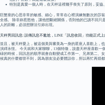
特別是真愛一個人時，在天秤這裡幾乎喪失了原則，妥協、
巨蟹座的心思非常的敏感、細心，常常在心裡演練無數次的莎翁
全感。 除非妳惹怒他，讓他想斷絕關係，否則他的已讀不回只
人的距離，必須想辦法引妳出現。
天秤男回訊息: 誤傳訊息不尷尬，LINE「訊息收回」功能正式上
並且，被天秤愛上，被這個美與審美為一身的星座人喜歡上，也
演繹永恆。 今天就和大家聊聊，13個特徵，說盡天秤座喜歡一
碌的時候，回訊息的順序就會自動變成工作第一、兄弟第二、女
候真的什麼都管不到，因為朋友沒必要體諒你，所以再忙再煩都