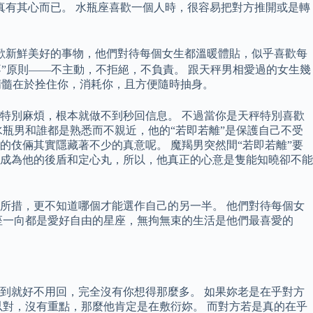
真有其心而已。 水瓶座喜歡一個人時，很容易把對方推開或是轉
歡新鮮美好的事物，他們對待每個女生都溫暖體貼，似乎喜歡每
不”原則——不主動，不拒絕，不負責。 跟天秤男相愛過的女生幾
精髓在於拴住你，消耗你，且方便隨時抽身。
特別麻煩，根本就做不到秒回信息。 不過當你是天秤特別喜歡
瓶男和誰都是熟悉而不親近，他的“若即若離”是保護自己不受
伎倆其實隱藏著不少的真意呢。 魔羯男突然間“若即若離”要
成為他的後盾和定心丸，所以，他真正的心意是隻能知曉卻不能
所措，更不知道哪個才能選作自己的另一半。 他們對待每個女
座一向都是愛好自由的星座，無拘無束的生活是他們最喜愛的
到就好不用回，完全沒有你想得那麼多。 如果妳老是在乎對方
對，沒有重點，那麼他肯定是在敷衍妳。 而對方若是真的在乎