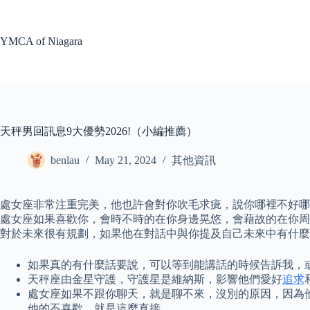
Skip
to
content
YMCA of Niagara
天秤男回訊息9大優勢2026!（小編推薦）
benlau
May 21, 2024
其他資訊
處女座非常注重完美，他也許會對你吹毛求疵，說你哪裡不好
處女座如果喜歡你，會時不時的在你身邊晃悠，會藉故的在你周
對於未來很有規劃，如果他在對話中與你提及自己未來中有什麼規
如果真的有什麼話要說，可以等到能講話的時候告訴我，
天秤座由金星守護，守護星是維納斯，影響他們愛好
追求
處女座如果不跟你聊天，就是聊不來，沒別的原因，因為
他的不喜歡，就是這麼直接。