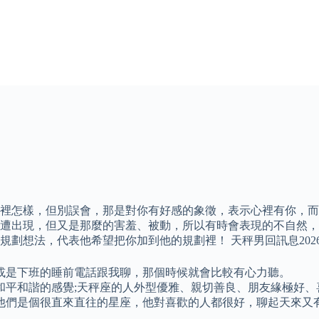
哪裡怎樣，但別誤會，那是對你有好感的象徵，表示心裡有你，
遭出現，但又是那麼的害羞、被動，所以有時會表現的不自然，
劃想法，代表他希望把你加到他的規劃裡！ 天秤男回訊息202
或是下班的睡前電話跟我聊，那個時候就會比較有心力聽。
和平和諧的感覺;天秤座的人外型優雅、親切善良、朋友緣極好
他們是個很直來直往的星座，他對喜歡的人都很好，聊起天來又