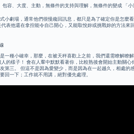
包容、大度、主動，無條件的支持與理解，無條件的變成 「小
式小劇場，通常他們很慢纔回訊息，都只是為了確定你是怎麼看
是代表他還在拿揑能令自己開心，又能取悅妳或挑戰妳的方法來回
線
是一種小確幸，那麼，在被天秤喜歡上之前，我們還需瞭解瞭解
個人的樣子！ 會在人羣中默默看著你，比較熟後會開始主動關心
友第三。 但這不是因為愛變少，而是因為在一起越久，相處的
要回一下；工作就不用講，絕對優先處理。