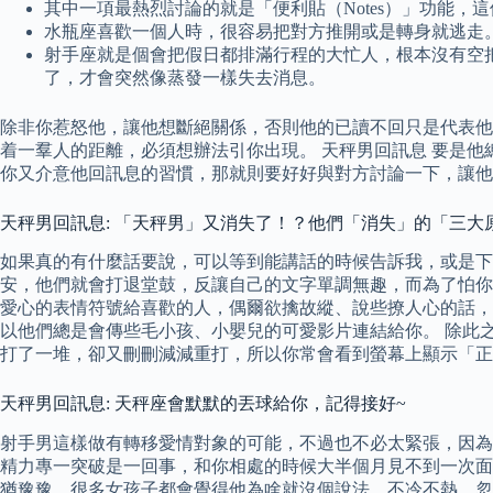
其中一項最熱烈討論的就是「便利貼（Notes）」功能，
水瓶座喜歡一個人時，很容易把對方推開或是轉身就逃走
射手座就是個會把假日都排滿行程的大忙人，根本沒有空
了，才會突然像蒸發一樣失去消息。
除非你惹怒他，讓他想斷絕關係，否則他的已讀不回只是代表他
着一羣人的距離，必須想辦法引你出現。 天秤男回訊息 要是
你又介意他回訊息的習慣，那就則要好好與對方討論一下，讓他
天秤男回訊息: 「天秤男」又消失了！？他們「消失」的「三大
如果真的有什麼話要說，可以等到能講話的時候告訴我，或是下
安，他們就會打退堂鼓，反讓自己的文字單調無趣，而為了怕你
愛心的表情符號給喜歡的人，偶爾欲擒故縱、說些撩人心的話，
以他們總是會傳些毛小孩、小嬰兒的可愛影片連結給你。 除此
打了一堆，卻又刪刪減減重打，所以你常會看到螢幕上顯示「正
天秤男回訊息: 天秤座會默默的丟球給你，記得接好~
射手男這樣做有轉移愛情對象的可能，不過也不必太緊張，因為
精力專一突破是一回事，和你相處的時候大半個月見不到一次面
猶豫豫，很多女孩子都會覺得他為啥就沒個說法，不冷不熱、忽