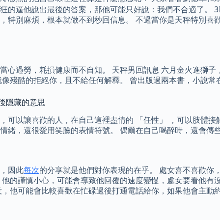
的逼他說出最後的答案，那他可能只好說：我們不合適了。 3⃣
，特別麻煩，根本就做不到秒回信息。 不過當你是天秤特別喜
當心過勞，耗損健康而不自知。 天秤男回訊息 六月金火進獅子
就像殘酷的拒絕你，且不給任何解釋。 曾出版過兩本書，小說常
背後隱藏的意思
，可以讓喜歡的人，在自己這裡盡情的 「任性」 ，可以肢體接
情緒，還很愛用笑臉的表情符號。 偶爾在自己喝醉時，還會傳
，因此
每次
的分享就是他們對你表現的在乎。 處女喜不喜歡你
 他的謹慎小心，可能會導致他回覆的速度變慢，處女要看他有沒
心意，他可能會比較喜歡在忙碌過後打通電話給你，如果他會主動