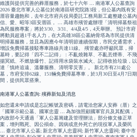
維護與提供完善的葬厝服務，於七十六年 … 南港軍人公墓查詢
2026 臺北市軍人公墓位於南港區研究院路3段，但公墓內既有安
厝容量趨飽和，去年北市府兵役局委託工務局新工處整建公墓內
信、愛、昭等3區安厝區， … 高雄市殯管處辦理「清明掃墓祭祖
為民服務專案」將於3/30、3/31、4/4及4/5，4天舉辦。 預計市府
將動員超過1千名人力，在大高雄38區公墓納骨塔為市民提供清
明掃墓服務，並且為因應今年清明節連續假期，市民交通需求，
增設免費掃墓接駁專車路線共達11線。 殯管處亦呼籲民眾，掃
墓時，要記得「四不二記得」：不亂燒雜草、不亂丟煙蒂、不飛
揚冥紙、不燃放爆竹、記得用水袋裝水滅火、記得收拾垃圾，以
達「慎終追遠、溫馨服務、清明零災害」。 新北市有231處公
墓，市府安排62線、151輛免費掃墓專車，於3月30日至4月7日期
間，提供民眾搭乘。
南港軍人公墓查詢: 殯葬新知及消息
如您還未申請或是忘記帳號及密碼，請電洽您家人安葬（厝）之
「國軍示範公墓、國軍忠靈 … 為加強照顧國軍官兵及其配偶，
內政部今天通過「軍人公墓籌建及管理辦法」部分條文修正草
案，增列戰死、因公殞命、因病或意外死亡的現役軍人及榮民
… 臺北市軍人公墓; 新北市軍人忠靈祠; 新竹軍人忠靈祠; 臺中市