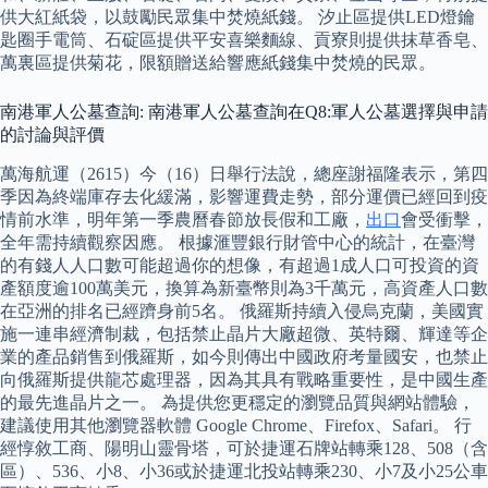
供大紅紙袋，以鼓勵民眾集中焚燒紙錢。 汐止區提供LED燈鑰
匙圈手電筒、石碇區提供平安喜樂麵線、貢寮則提供抹草香皂、
萬裏區提供菊花，限額贈送給響應紙錢集中焚燒的民眾。
南港軍人公墓查詢: 南港軍人公墓查詢在Q8:軍人公墓選擇與申請
的討論與評價
萬海航運（2615）今（16）日舉行法說，總座謝福隆表示，第四
季因為終端庫存去化緩滿，影響運費走勢，部分運價已經回到疫
情前水準，明年第一季農曆春節放長假和工廠，
出口
會受衝擊，
全年需持續觀察因應。 根據滙豐銀行財管中心的統計，在臺灣
的有錢人人口數可能超過你的想像，有超過1成人口可投資的資
產額度逾100萬美元，換算為新臺幣則為3千萬元，高資產人口數
在亞洲的排名已經躋身前5名。 俄羅斯持續入侵烏克蘭，美國實
施一連串經濟制裁，包括禁止晶片大廠超微、英特爾、輝達等企
業的產品銷售到俄羅斯，如今則傳出中國政府考量國安，也禁止
向俄羅斯提供龍芯處理器，因為其具有戰略重要性，是中國生產
的最先進晶片之一。 為提供您更穩定的瀏覽品質與網站體驗，
建議使用其他瀏覽器軟體 Google Chrome、Firefox、Safari。 行
經惇敘工商、陽明山靈骨塔，可於捷運石牌站轉乘128、508（含
區）、536、小8、小36或於捷運北投站轉乘230、小7及小25公車