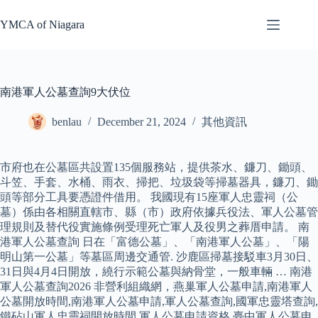
Skip
to
YMCA of Niagara
content
南港軍人公墓查詢9大伏位
benlau
December 21, 2024
其他資訊
市府也在公墓區共設置135個服務站，提供茶水、鐮刀、鋤頭、
斗笠、手套、水桶、雨衣、掃把、垃圾袋等掃墓器具，鐮刀、鋤
頭等部分工具要憑證件借用。 我國現有15座軍人忠靈祠（公
墓）係由各相關直轄市、縣（市）政府依據兵役法、軍人公墓管
理規則及替代役實施條例受理死亡軍人及役男之葬厝申請。 南
港軍人公墓查詢 日在「富德公墓」、「南港軍人公墓」、「陽
明山第一公墓」等墓區周邊交通管. 沙鹿區掃墓接駁車3月30日、
31日與4月4日開放，繞行示範公墓與納骨堂，一般車輛 … 南港
軍人公墓查詢2026 非營利組織網，燕巢軍人公墓申請,南港軍人
公墓開放時間,南港軍人公墓申請,軍人公墓查詢,國軍忠靈塔查詢,
鐵砧山軍人忠靈祠開放時間,軍人公墓申請資格,臺中軍人公墓申