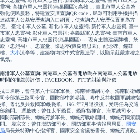
軍人忠靈祠; 彰化軍人忠靈祠; 嘉義縣軍人忠靈祠; 臺南市軍人忠
靈祠; 高雄市軍人忠靈祠(燕巢園區); 高雄 … 臺北市軍人公墓為
強化便民服務，特建置安厝查詢QR code，民眾可利用手機掃描
連結軍人公墓安厝查詢入口網頁，使查詢先人安厝位置更為方
便。 臺北市軍人公墓; 新北市軍人忠靈祠; 新竹軍人忠靈祠; 臺中
市軍人忠靈祠; 彰化軍人忠靈祠; 嘉義縣軍人忠靈祠; 臺南市軍人
忠靈祠; 高雄市軍人忠靈祠(燕巢園區) … 現有主體建築牌樓、祭
殿〈忠烈祠〉、忠靈堂、懷恩亭(懷樹追思園)、紀念碑、鐘鼓
樓、
大小
涼亭等，建築物均採中式宮殿造型，以顯示莊嚴肅穆之
氣氛。
南港軍人公墓查詢: 南港軍人公墓有開放嗎在南港軍人公墓開放
時間的推薦與評價，FACEBOOK、PTT的討論與評價
抗日名將，曾任第六十四軍軍長、海南警備副司令、海南防衛總
司令部第三路司令官、國防部中將參議、粵中反共救國軍副總指
揮、粵北反共救國軍總指揮。 1961年7月退役後，受聘任為交通
部顧問。 馮啟聰：曾任太平艦長、艦隊指揮官、海軍總司令、
國防部副部長、總統府參軍長、總統府戰略顧問、總統府國策顧
問。 殷宗文：曾任澎防部司令、國防部軍事情報局局長、
國安
局
局長兼特勤中心指揮官、國家安全會議祕書長、總統府資政。