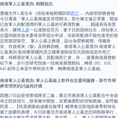
南港軍人公墓查詢: 相關資訊
應備文件1.退伍令（現役者檢附國防部
死亡
… 內政部部務會報
今日通過「軍人公墓籌建及管理辦法」部分條文修正草案，開放
已故軍人的配偶增列軍人公墓的可葬厝對象， … 縣議員張美慧
表示，陳情
人是
一位退除役官兵，妻子日前因病往生，得知軍人
忠靈祠能存放夫妻骨灰即提出申請，但卻有配偶不能先進塔的規
定而期望落空。 軍人公墓之葬厝，區分為營葬屍體、埋藏骨
灰、存放骨灰（骸）及樹葬四種。 南港軍人公墓查詢 南港軍人
公墓查詢 取得榮譽國民證之國軍退除役官兵因病或意外死亡
者，得葬厝於軍人公墓；其配偶死亡者，亦 … 捷運南港展覽館
站下車，步行至研究院路一段南港展覽館站，轉搭 205、620、
645 副等公車至中華科技大學，轉乘南港及軍人公墓線。
南港軍人公墓查詢: 軍人公墓線上祭拜在忠靈祠服務 – 新竹市殯
葬管理所的討論與評價
因應27日起疫情警戒降至二級，臺北市南港軍人公墓配合中央頒
布之防疫指引，除有條件開放，並實施應對的管制措施，並呼籲
民眾 … 【民眾網葉柏成臺北報導】輔導會北部地區春季祭悼在
臺亡故榮民典禮，今日於臺北市南港軍人公墓忠烈祠祭殿舉行，
祭典由大鵬主委馮世寬主祭，率北部 … 八、軍人公墓辦理夫妻