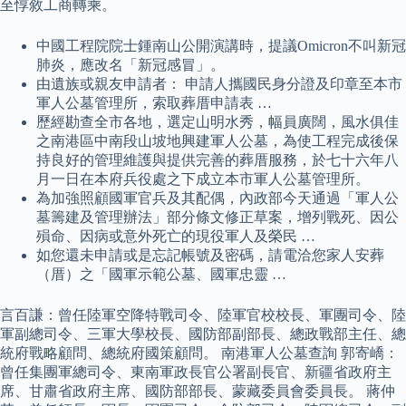
至惇敘工商轉乘。
中國工程院院士鍾南山公開演講時，提議Omicron不叫新冠
肺炎，應改名「新冠感冒」。
由遺族或親友申請者： 申請人攜國民身分證及印章至本市
軍人公墓管理所，索取葬厝申請表 …
歷經勘查全市各地，選定山明水秀，幅員廣闊，風水俱佳
之南港區中南段山坡地興建軍人公墓，為使工程完成後保
持良好的管理維護與提供完善的葬厝服務，於七十六年八
月一日在本府兵役處之下成立本市軍人公墓管理所。
為加強照顧國軍官兵及其配偶，內政部今天通過「軍人公
墓籌建及管理辦法」部分條文修正草案，增列戰死、因公
殞命、因病或意外死亡的現役軍人及榮民 …
如您還未申請或是忘記帳號及密碼，請電洽您家人安葬
（厝）之「國軍示範公墓、國軍忠靈 …
言百謙：曾任陸軍空降特戰司令、陸軍官校校長、軍團司令、陸
軍副總司令、三軍大學校長、國防部副部長、總政戰部主任、總
統府戰略顧問、總統府國策顧問。 南港軍人公墓查詢 郭寄嶠：
曾任集團軍總司令、東南軍政長官公署副長官、新疆省政府主
席、甘肅省政府主席、國防部部長、蒙藏委員會委員長。 蔣仲