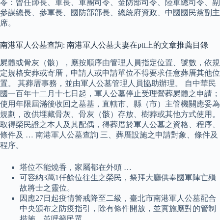
苓：曾任師長、軍長、軍團司令、金防部司令、陸軍總司令、副
參謀總長、參軍長、國防部部長、總統府資政、中國國民黨副主
席。
南港軍人公墓查詢: 南港軍人公墓夫妻在ptt上的文章推薦目錄
屍體或骨灰（骸），應按順序由管理人員指定位置、號數，依規
定規格安葬或寄厝，申請人或申請單位不得要求任意葬厝其他位
置。 其葬厝事務，並由軍人公墓管理人員協助辦理。 自中華民
國一百年十二月十七日起，軍人公墓停止受理營葬屍體之申請；
使用年限屆滿後收回之墓基，直轄市、縣（市）主管機關應妥為
規劃，改供埋藏骨灰、骨灰（骸）存放、樹葬或其他方式使用。
取得榮民證之本人及其配偶，得葬厝於軍人公墓之資格、程序、
條件及 … 南港軍人公墓查詢 三、葬厝設施之申請對象、條件及
程序。
塔位不能燒香，家屬都在外頭 …
可容納3萬1仟餘位往生之榮民，祭拜大廳供奉國軍陣亡殞
故將士之靈位。
因應27日起疫情警戒降至二級，臺北市南港軍人公墓配合
中央頒布之防疫指引，除有條件開放，並實施應對的管制
措施，並呼籲民眾 …