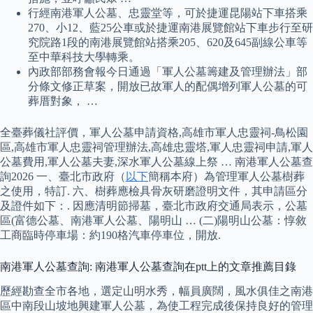
行經南港軍人公墓、忠靈堂等，可於捷運昆陽站下車搭乘
270、小12、藍25公車或於捷運南港展覽館站下車步行至研
究院路1段的南港展覽館站搭乘205、620及645副線公車等
至中華科技大學轉乘。
內政部部務會報今日通過「軍人公墓籌建及管理辦法」部
分條文修正草案，開放已故軍人的配偶增列軍人公墓的可
葬厝對象， …
全臺葬儀社評價，軍人公墓申請資格,高雄市軍人忠靈祠-鳥松園
區,高雄市軍人忠靈祠管理辦法,高雄忠靈塔,軍人忠靈祠申請,軍人
公墓費用,軍人公墓夫妻,深水軍人公墓線上祭 … 南港軍人公墓查
詢2026 一、臺北市政府（
以下
簡稱本府）為管理軍人公墓樹葬
之使用，特訂. 六、樹葬應檢具骨灰研磨證明文件，其申請區分
及證件如下：. 因應清明節掃墓，臺北市政府交通局表示，公墓
區(富德公墓、南港軍人公墓、陽明山 … (二)陽明山公墓：惇敘
工商臨時停車場：約190格汽車停車位，開放.
南港軍人公墓查詢: 南港軍人公墓查詢在ptt上的文章推薦目錄
歷經勘查全市各地，選定山明水秀，幅員廣闊，風水俱佳之南港
區中南段山坡地興建軍人公墓，為使工程完成後保持良好的管理