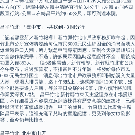
流道下→轉往臺中方向之國道一號→由174.2K大雅交流道(往臺
中方向)下，經環中路左轉中清路直行約3.4公里→左轉文心路四
段直行約2公里→右轉昌平路約650公尺，即可到達本院。
昌平竹北: 「臺中市」 -共找到 43 間分行
〔記者廖雪茹／新竹報導〕新竹縣竹北市戶政事務所昨午起，因
竹北市公所宣佈將發給每位市民6000元民生紓困金的消息而湧入
爆量遷戶口人潮，所方緊急申請專案因應，直到今天凌晨1點5分
才全數作業完畢；不過，許多民眾因臨時起意證件不全，最後成
功遷入僅853人。 〔記者廖雪茹／新竹報導〕新竹縣竹北市公所
今午發布，通過預算案，不排富且不分年齡，將發給每位市民
6000元民生紓困金，消息傳出竹北市戶政事務所即開始湧入大量
人潮，現場大排長龍，迄下午5點止，號碼牌抽到1200多號，幾
乎全部是要遷入戶籍，等於平日尖峯的4-5倍，所方預計將加班
作業要深夜12點。 昌平竹北 新竹縣竹東天主堂隱身在市場攤販
區，不仔細看還不容易注意到這棟具有歷史意義的建築物，已經
默默陪著竹東鎮成長超過一甲子的歲月。 竹東鎮民代表會主席
陳昌平表示，這裡充滿了兒時的童趣記憶，更受到修女啟發影
響，至今仍無比懷念。
昌平竹北: 北屯東山店