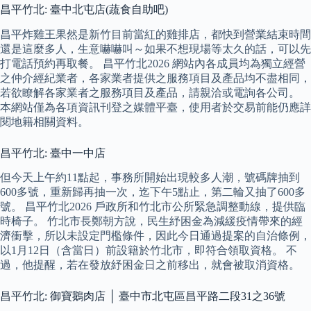
昌平竹北: 臺中北屯店(蔬食自助吧)
昌平炸雞王果然是新竹目前當紅的雞排店，都快到營業結束時間
還是這麼多人，生意嚇嚇叫～如果不想現場等太久的話，可以先
打電話預約再取餐。 昌平竹北2026 網站內各成員均為獨立經營
之仲介經紀業者，各家業者提供之服務項目及產品均不盡相同，
若欲瞭解各家業者之服務項目及產品，請親洽或電詢各公司。
本網站僅為各項資訊刊登之媒體平臺，使用者於交易前能仍應詳
閱地籍相關資料。
昌平竹北: 臺中一中店
但今天上午約11點起，事務所開始出現較多人潮，號碼牌抽到
600多號，重新歸再抽一次，迄下午5點止，第二輪又抽了600多
號。 昌平竹北2026 戶政所和竹北市公所緊急調整動線，提供臨
時椅子。 竹北市長鄭朝方說，民生紓困金為減緩疫情帶來的經
濟衝擊，所以未設定門檻條件，因此今日通過提案的自治條例，
以1月12日（含當日）前設籍於竹北市，即符合領取資格。 不
過，他提醒，若在發放紓困金日之前移出，就會被取消資格。
昌平竹北: 御寶鵝肉店 │ 臺中市北屯區昌平路二段31之36號