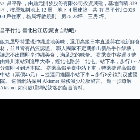
vs. 昌平路 ，由鼎元開發股份有限公司投資興建，基地面積 339
坪，樓層規劃地上 12 層，地下 4 層建築，共 有 昌平竹北2026
60 戶住家，格局坪數規劃二房26-28坪、三房 坪。
昌平竹北: 臺北松江店(蔬食自助吧)
飯丸屋堅持重現沖繩道地美味，選用高級日本直送與在地新鮮食
材，並且皆有品質認證。 職人團隊不定期推出新品手作飯糰，
讓您不出國即享沖繩美食，滿足您的味蕾。 搭乘臺中客運 8 號
由綠川東站到逢甲大學，經北屯路於「北屯」站下車，步行1～2
分鐘即可到達本院。 搭乘高鐵至臺中站下車→轉乘捷運高鐵臺
中站（票價45元）→捷運四維國小站下車→步行8分鐘到茂盛醫
院。 這個網站採用 Akismet 服務減少垃圾留言。 進一步瞭解
Akismet 如何處理網站訪客的留言資料。