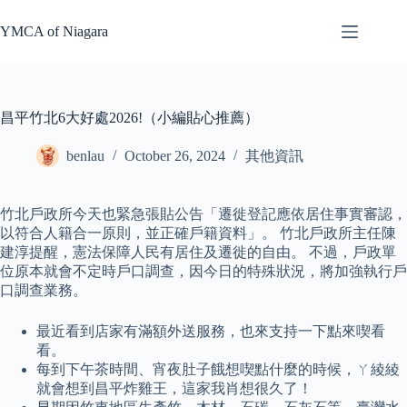
Skip
to
YMCA of Niagara
content
昌平竹北6大好處2026!（小編貼心推薦）
benlau
October 26, 2024
其他資訊
竹北戶政所今天也緊急張貼公告「遷徙登記應依居住事實審認，
以符合人籍合一原則，並正確戶籍資料」。 竹北戶政所主任陳
建淳提醒，憲法保障人民有居住及遷徙的自由。 不過，戶政單
位原本就會不定時戶口調查，因今日的特殊狀況，將加強執行戶
口調查業務。
最近看到店家有滿額外送服務，也來支持一下點來喫看
看。
每到下午茶時間、宵夜肚子餓想喫點什麼的時候，ㄚ綾綾
就會想到昌平炸雞王，這家我肖想很久了！