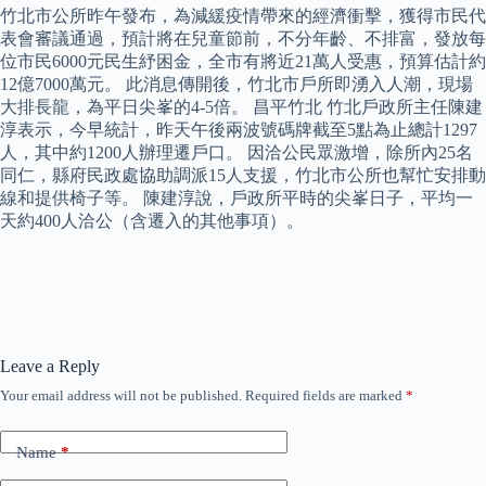
竹北市公所昨午發布，為減緩疫情帶來的經濟衝擊，獲得市民代
表會審議通過，預計將在兒童節前，不分年齡、不排富，發放每
位市民6000元民生紓困金，全市有將近21萬人受惠，預算估計約
12億7000萬元。 此消息傳開後，竹北市戶所即湧入人潮，現場
大排長龍，為平日尖峯的4-5倍。 昌平竹北 竹北戶政所主任陳建
淳表示，今早統計，昨天午後兩波號碼牌截至5點為止總計1297
人，其中約1200人辦理遷戶口。 因洽公民眾激增，除所內25名
同仁，縣府民政處協助調派15人支援，竹北市公所也幫忙安排動
線和提供椅子等。 陳建淳說，戶政所平時的尖峯日子，平均一
天約400人洽公（含遷入的其他事項）。
Leave a Reply
Your email address will not be published.
Required fields are marked
*
Name
*