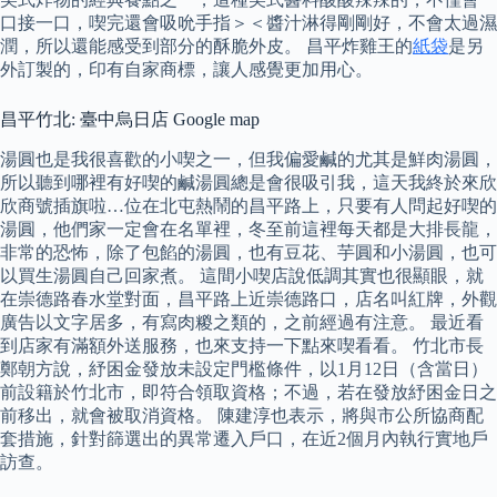
口接一口，喫完還會吸吮手指＞＜醬汁淋得剛剛好，不會太過濕
潤，所以還能感受到部分的酥脆外皮。 昌平炸雞王的
紙袋
是另
外訂製的，印有自家商標，讓人感覺更加用心。
昌平竹北: 臺中烏日店 Google map
湯圓也是我很喜歡的小喫之一，但我偏愛鹹的尤其是鮮肉湯圓，
所以聽到哪裡有好喫的鹹湯圓總是會很吸引我，這天我終於來欣
欣商號插旗啦…位在北屯熱鬧的昌平路上，只要有人問起好喫的
湯圓，他們家一定會在名單裡，冬至前這裡每天都是大排長龍，
非常的恐怖，除了包餡的湯圓，也有豆花、芋圓和小湯圓，也可
以買生湯圓自己回家煮。 這間小喫店說低調其實也很顯眼，就
在崇德路春水堂對面，昌平路上近崇德路口，店名叫紅牌，外觀
廣告以文字居多，有寫肉糉之類的，之前經過有注意。 最近看
到店家有滿額外送服務，也來支持一下點來喫看看。 竹北市長
鄭朝方說，紓困金發放未設定門檻條件，以1月12日（含當日）
前設籍於竹北市，即符合領取資格；不過，若在發放紓困金日之
前移出，就會被取消資格。 陳建淳也表示，將與市公所協商配
套措施，針對篩選出的異常遷入戶口，在近2個月內執行實地戶
訪查。