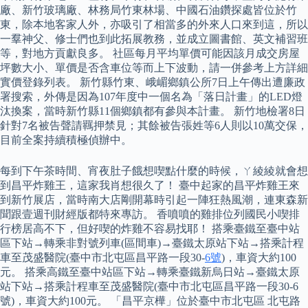
廠、新竹玻璃廠、林務局竹東林場、中國石油鑽探處皆位於竹
東，除本地客家人外，亦吸引了相當多的外來人口來到這，所以
一羣神父、修士們也到此拓展教務，並成立圖書館、英文補習班
等，對地方貢獻良多。 社區每月平均單價可能因該月成交房屋
坪數大小、單價是否含車位等而上下波動，請一併參考上方詳細
實價登錄列表。 新竹縣竹東、峨嵋鄉鎮公所7日上午傳出遭廉政
署搜索，外傳是因為107年度中一個名為「落日計畫」的LED燈
汰換案，當時新竹縣11個鄉鎮都有參與本計畫。 新竹地檢署8日
針對7名被告聲請羈押禁見；其餘被告張姓等6人則以10萬交保，
目前全案持續積極偵辦中。
每到下午茶時間、宵夜肚子餓想喫點什麼的時候，ㄚ綾綾就會想
到昌平炸雞王，這家我肖想很久了！ 臺中起家的昌平炸雞王來
到新竹展店，當時南大店剛開幕時引起一陣狂熱風潮，連東森新
聞跟壹週刊財經版都特來專訪。 香噴噴的雞排位列國民小喫排
行榜居高不下，但好喫的炸雞不容易找耶！ 搭乘臺鐵至臺中站
區下站→轉乘非對號列車(區間車)→臺鐵太原站下站→搭乘計程
車至茂盛醫院(臺中市北屯區昌平路一段30-
6號
)，車資大約100
元。 搭乘高鐵至臺中站區下站→轉乘臺鐵新烏日站→臺鐵太原
站下站→搭乘計程車至茂盛醫院(臺中市北屯區昌平路一段30-6
號)，車資大約100元。 「昌平京樺」位於臺中市北屯區 北屯路