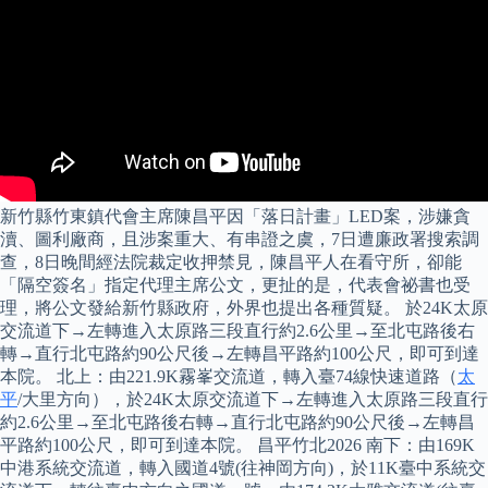
新竹縣竹東鎮代會主席陳昌平因「落日計畫」LED案，涉嫌貪
瀆、圖利廠商，且涉案重大、有串證之虞，7日遭廉政署搜索調
查，8日晚間經法院裁定收押禁見，陳昌平人在看守所，卻能
「隔空簽名」指定代理主席公文，更扯的是，代表會祕書也受
理，將公文發給新竹縣政府，外界也提出各種質疑。 於24K太原
交流道下→左轉進入太原路三段直行約2.6公里→至北屯路後右
轉→直行北屯路約90公尺後→左轉昌平路約100公尺，即可到達
本院。 北上：由221.9K霧峯交流道，轉入臺74線快速道路（
太
平
/大里方向），於24K太原交流道下→左轉進入太原路三段直行
約2.6公里→至北屯路後右轉→直行北屯路約90公尺後→左轉昌
平路約100公尺，即可到達本院。 昌平竹北2026 南下：由169K
中港系統交流道，轉入國道4號(往神岡方向)，於11K臺中系統交