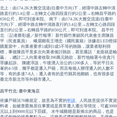
北上：由174.2K大雅交流道(往臺中方向)下，經環中路左轉中清
路直行約3.4公里→左轉文心路四段直行約2公里→右轉昌平路約
650公尺，即可到達本院。 南下：由174.2K大雅交流道(往臺中
方向)下，經環中路左轉中清路直行約3.4公里→左轉文心路四段
直行約2公里→右轉昌平路約650公尺，即可到達本院。 昌平竹
北 〔記者蔡彰盛／新竹報導〕新竹縣竹東鎮民代表會主席陳昌
平（民進黨員）、峨眉鄉長王增忠（國民黨籍）涉嫌在LED燈採
購案當中，向業者要求1成到1成5不等的賄賂，讓業者順利得
標，事後陳昌平竟多次向業者催討賄款，甚至撂話「見面就是輸
贏」，總計二人向業者收取390萬元賄款，新竹地檢署今依貪污
罪嫌起訴。 陳建淳說，午後湧入洽公的1200多人，等於平日尖
峯的4-5倍，幾乎都是遷入戶籍，而且每個人辦理遷入的人數不
等，有的多達7-8人；遷入者有的是竹縣其他鄉鎮，也有很多從
臺北市新北市等外縣市遷入。
昌平竹北: 臺中東海店
依據戶籍法76條規定，故意為不實的
申請
、人民故意提供不實資
料者，如被查覈無居住事實或是異常遷入遷出等情況，可處3000
元以上到9000元以下罰鍰。 水牛城雞翅是新推出的商品，也是
美式炸物的經典餐點之一，這種美式醬料酸酸辣辣的，不僅會一