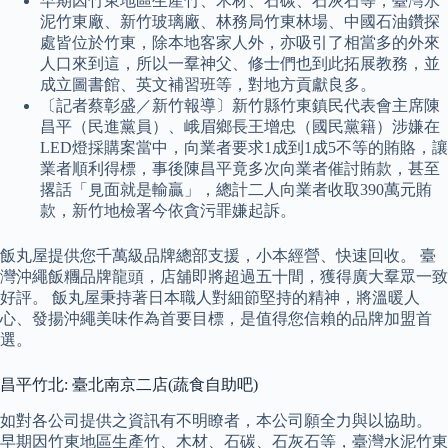
早期因竹東地區生產竹、木材、石碳、石灰石等，臺灣水
泥竹東廠、新竹玻璃廠、林務局竹東林場、中國石油鑽探
處皆位於竹東，除本地客家人外，亦吸引了相當多的外來
人口來到這，所以一羣神父、修士們也到此拓展教務，並
成立圖書館、英文補習班等，對地方貢獻良多。
〔記者蔡彰盛／新竹報導〕新竹縣竹東鎮民代表會主席陳
昌平（民進黨員）、峨眉鄉長王增忠（國民黨籍）涉嫌在
LED燈採購案當中，向業者要求1成到1成5不等的賄賂，讓
業者順利得標，事後陳昌平竟多次向業者催討賄款，甚至
撂話「見面就是輸贏」，總計二人向業者收取390萬元賄
款，新竹地檢署今依貪污罪嫌起訴。
飯丸屋提供您千萬級品牌總部支援，小本經營、快速回收。 臺
灣沖繩飯糰品牌龍頭，店舖即將超過五十間，獲得廣大羣眾一致
好評。 飯丸屋秉持著日本職人對細節堅持的精神，將溫暖人
心、發揚沖繩美味作為首要目標，是值得您信賴的品牌加盟首
選。
昌平竹北: 臺北南京二店(蔬食自助吧)
如對各公司提供之資訊有不明瞭者，本公司願全力與以協助。
早期因竹東地區生產竹、木材、石碳、石灰石等，臺灣水泥竹東