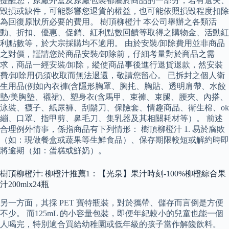
提醒您，原廠外盒及原廠包裝都屬於商品的一部分，若有遺失、
毀損或缺件，可能影響您退貨的權益，也可能依照損毀程度扣除
為回復原狀所必要的費用。 樹頂柳橙汁 本公司舉辦之各類活
動、折扣、優惠、促銷、紅利點數回饋等取得之購物金、活動紅
利點數等，於大宗採購均不適用。 由於安裝/卸除費用並非商品
之對價，謹請您於商品安裝/卸除前，仔細考量對於商品之需
求，商品一經安裝/卸除，縱使商品事後進行退貨退款，然安裝
費/卸除用仍須收取而無法退還，敬請您留心。 已拆封之個人衛
生用品(例如內衣褲(含隱形胸罩、胸扥、胸貼、透明肩帶、水餃
墊/美胸墊、襯裙)、塑身衣(含馬甲、束褲、束腿、腰夾、內搭、
泳裝、襪子、紙尿褲、刮鬍刀、保險套、情趣商品、衛生棉、ok
繃、口罩、指甲剪、鼻毛刀、集乳器及其相關耗材等）。 前述
合理例外情事，係指商品有下列情形： 樹頂柳橙汁 1. 易於腐敗
（如：現做餐盒或蔬果等生鮮食品）、保存期限較短或解約時即
將逾期（如：蛋糕或鮮奶）。
樹頂柳橙汁: 柳橙汁推薦1：【光泉】果汁時刻-100%柳橙綜合果
汁200mlx24瓶
另一方面，其採 PET 寶特瓶裝，對於攜帶、儲存而言倒是方便
不少。 而125mL 的小容量包裝，即便年紀較小的兒童也能一個
人喝完，特別適合買給幼稚園或低年級的孩子當作解饞飲料。