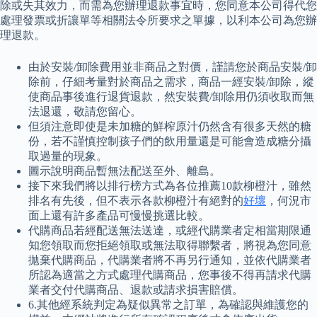
除或失其效力，而需為您辦理退款事宜時，您同意本公司得代您
處理發票或折讓單等相關法令所要求之單據，以利本公司為您辦
理退款。
由於安裝/卸除費用並非商品之對價，謹請您於商品安裝/卸
除前，仔細考量對於商品之需求，商品一經安裝/卸除，縱
使商品事後進行退貨退款，然安裝費/卸除用仍須收取而無
法退還，敬請您留心。
但須注意即使是未加糖的鮮榨原汁仍然含有很多天然的糖
份，若不謹慎控制孩子們的飲用量還是可能會造成糖分攝
取過量的現象。
圖示說明商品暫無法配送至外、離島。
接下來我們將以排行榜方式為各位推薦10款柳橙汁，雖然
排名有先後，但不表示各款柳橙汁有絕對的
好壞
，何況市
面上還有許多產品可慢慢挑選比較。
代購商品若經配送無法送達，或經代購業者定相當期限通
知您領取而您拒絕領取或無法取得聯繫者，將視為您同意
拋棄代購商品，代購業者將不再另行通知，並依代購業者
所認為適當之方式處理代購商品，您事後不得再請求代購
業者交付代購商品、退款或請求損害賠償。
6.其他經系統判定為疑似異常之訂單，為確認與維護您的