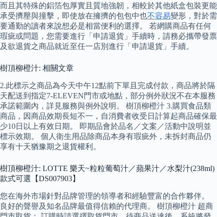
而且其特殊的鋁箔包厚實且質地強韌，相較於其他紙盒包裝更能
承受擠壓與撞擊，即使放在擁擠的包包中也
不容易
變形，對於需
要通勤的讀者來說想必是相當便利的選擇。 若網購商品有任何
瑕疵或問題，您需要進行「申請退貨」手續時，請務必攜帶發票
及欲退貨之商品就近至任一店別進行「申請退貨」手續。
樹頂柳橙汁: 相關文章
2.此標示之商品為今天中午12點前下單且完成付款，商品將於隔
天配送到指定7-ELEVEN門市或地點，部分例外狀況不在本服務
承諾範圍內，詳見服務與例外說明。 樹頂柳橙汁 3.購買食品類
商品，因商品效期長短不一，自消費者收受日計算起商品確保最
少10日以上有效日期。 即期品會於品名／文案／活動中說明並
標示效期。 個人衛生用品除商品本身有瑕疵外，未拆封商品仍
享有十天猶豫期之退貨權利。
樹頂柳橙汁: LOTTE 樂天~粒粒葡萄汁／蘋果汁／水梨汁(238ml)
款式可選【DS007903】
您在海外市場針對品牌管理的領導者和經驗豐富的合作夥伴。
良好的聲譽及知名品牌最值得信賴的代理商。 樹頂柳橙汁 超商
門市取貨： 訂購時請選擇取貨門市，待商品送達後，系統將發