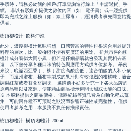
手續時，請務必於我的帳戶/訂單查詢進行線上「申請退貨」手
續。 非以有形媒介提供之數位內容（如：電子書）或一經提供
即為完成之線上服務（如：線上掃毒），經消費者事先同意始提
供者。
樹頂柳橙汁: 飲料沖泡
此外，濃厚柳橙汁氣味強烈、口感豐富的特性也很適合用於提升
料理的層次，比一般柳橙汁擁有更廣泛的用途。 雖然市售的柳
橙汁成分看似大同小異，但若是仔細品嚐就會發現其實相去甚
遠，以下會分享各種口味的特色與應用方式供各位參考。 舉例
來說，晚崙西亞香丁、柳丁甜度高酸度低，適合怕酸的人和小孩
子；而溫州蜜柑、桶柑等製成的果汁則有較強烈的柑橘味，適合
調製紅茶或者替食材調味。 選購前不妨多研究一下各大品牌的
原料品種以及來源，便能藉由商品標示避開太甜或太酸的口味。
※ 本服務提供之商品價格 、漲跌紀錄等資訊皆為自動化程式蒐
集，可能因各種不可預期之狀況而影響正確性或完整性， 僅供
使用者參考之用，本服務不負任何擔保責任。
樹頂柳橙汁: 樹頂 柳橙汁 200ml