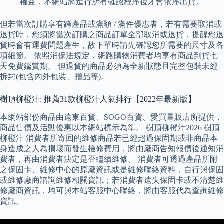
權益，本網站將進行所有確認程序後才會依序出貨。
但若當次訂購享有跨產品或滿額 / 滿件優惠者，若有需要取消或
退貨時，您須將當次訂購之商品訂單全部取消或退貨，提醒您退
貨時會有運費問題產生，故下單時請先確認您所需要的尺寸及各
項細節。 依照消保法規定，網路購物消費者均享有商品到貨七
天免費鑑賞期。 但退貨的商品必須為全新狀態且完整包裝未經
拆封(包含內外包裝、贈品等)。
樹頂柳橙汁: 推薦31款柳橙汁人氣排行【2022年最新版】
本網站部份商品由遠東百貨、SOGO百貨、愛買量販店所提供，
商品售價及活動優惠以本網站標示為準。 樹頂柳橙汁2026 樹頂
柳橙汁 消費者所寄回的維修商品若已經超過保固期或非商品本
身造成之人為損壞而發生檢修費用，將由廠商告知報價後通知消
費者，再由消費者決定是否繼續維修。 消費者可透過產品所附
之保固卡、維修中心的原廠資訊或是維修聯絡資料，自行與保固
或維修廠商諮詢維修相關資訊；若消費者遺失保固卡或不清楚維
修廠商資訊，均可與本站客服中心聯絡，將由客服代為查詢維修
資訊。