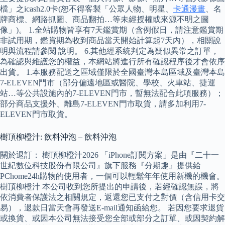
檔」之icash2.0卡(恕不得客製「公眾人物、明星、
卡通漫畫
、名
牌商標、網路抓圖、商品翻拍…等未經授權或來源不明之圖
像」)。 1.全站購物皆享有7天鑑賞期（含例假日，請注意鑑賞期
非試用期，鑑賞期為收到商品當天開始計算起7天內），相關說
明與流程請參閱 說明。 6.其他經系統判定為疑似異常之訂單，
為確認與維護您的權益，本網站將進行所有確認程序後才會依序
出貨。 1.本服務配送之區域僅限於全國臺灣本島區域及臺灣本島
7-ELEVEN門市（部分偏遠地區或醫院、學校、火車站、捷運
站…等公共設施內的7-ELEVEN門市，暫無法配合此項服務）；
部分商品支援外、離島7-ELEVEN門市取貨，請多加利用7-
ELEVEN門市取貨。
樹頂柳橙汁: 飲料沖泡 – 飲料沖泡
關於退訂： 樹頂柳橙汁2026 「iPhone訂閱方案」是由『二十一
世紀數位科技股份有限公司』旗下服務『分期趣』提供給
PChome24h購物的使用者，一個可以輕鬆年年使用新機的機會。
樹頂柳橙汁 本公司收到您所提出的申請後，若經確認無誤，將
依消費者保護法之相關規定，返還您已支付之對價（含信用卡交
易），退款日當天會再發送E-mail通知函給您。 若因您要求退貨
或換貨、或因本公司無法接受您全部或部分之訂單、或因契約解