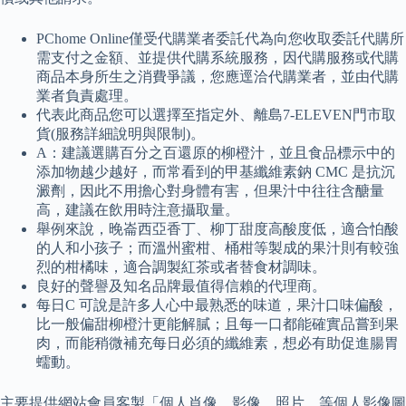
PChome Online僅受代購業者委託代為向您收取委託代購所
需支付之金額、並提供代購系統服務，因代購服務或代購
商品本身所生之消費爭議，您應逕洽代購業者，並由代購
業者負責處理。
代表此商品您可以選擇至指定外、離島7-ELEVEN門市取
貨(服務詳細說明與限制)。
A：建議選購百分之百還原的柳橙汁，並且食品標示中的
添加物越少越好，而常看到的甲基纖維素鈉 CMC 是抗沉
澱劑，因此不用擔心對身體有害，但果汁中往往含醣量
高，建議在飲用時注意攝取量。
舉例來說，晚崙西亞香丁、柳丁甜度高酸度低，適合怕酸
的人和小孩子；而溫州蜜柑、桶柑等製成的果汁則有較強
烈的柑橘味，適合調製紅茶或者替食材調味。
良好的聲譽及知名品牌最值得信賴的代理商。
每日C 可說是許多人心中最熟悉的味道，果汁口味偏酸，
比一般偏甜柳橙汁更能解膩；且每一口都能確實品嘗到果
肉，而能稍微補充每日必須的纖維素，想必有助促進腸胃
蠕動。
主要提供網站會員客製「個人肖像、影像、照片…等個人影像圖