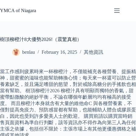
Skip
to
YMCA of Niagara
content
樹頂柳橙汁8大優勢2026!（震驚真相）
benlau
February 16, 2025
其他資訊
當工作感到疲累時來一杯柳橙汁，不僅能補充各種營養、提振精
神，甜蜜蜜的滋味也能幫助轉換心情；每天來一杯還可以防止營
養素缺乏，並且滿足嗜甜的慾望，對於戒除高糖分的手搖飲也相
當有幫助。 樹頂柳橙汁2026 柳橙汁具有明顯而獨特的香氣，甜
蜜帶點微酸的絕妙平衡，不論在哪個年齡層均均有極高的接受
度。 而且柳橙汁本身就含有大量的維他命C 與各種營養素，不
僅對提高免疫力、預防感冒都有幫助，也能輔助人體合成膠原蛋
白，因此也受到許多愛美人士的歡迎。 購買前請以購買當時銷
售頁面資料為準自行判斷，該等資訊亦不得作為向第三人為任何
主張之依據，包括但不限於：主張市場上有其他更優惠價格之補
償或其他請求。