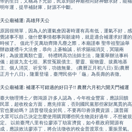
帝的生日，又稱為下元節，民眾到財神廟裡向財神爺求財，能補
明年運，提早補財庫，財源不中斷。
天公廟補運: 高雄拜天公
原因很簡單，因為人的運氣會因著時運有高有低，運氣不好，感
覺諸事不順，做什麼事情都事與願違時，就是適合補運求好運的
時候了。 值此千災萬劫齊降凡塵之際，本廟謹奉 聖帝祖聖諭舉
辦啟建禮斗大法會，恭向 上蒼輸誠，祈求賜福消災，冥陽兩
利，為拔渡萬類亡靈。 特禮聘高功法師主法，隆重舉辦法事科
儀；超拔九玄七祖、累世冤親債主、嬰靈、寵物靈、拔薦地基
主、個人消災、祈安等，功德無量。 (農曆正月初八日) 至(農曆
正月十八日)，隆重登場，臺灣民俗中「龜」為長壽的表徵。
天公廟補運: 補運不可錯過的好日子!! 農曆六月初六開天門補運
臺大物理博士／鄧鴻源 許多人認為，今年稅金豐富，應該回饋
民眾，超收稅金方面，應先排富，否則國民黨那些家財萬貫的高
官也要給嗎？ 請普發現金於民，不要再印劵浪費資源，讓普羅
大眾可以自己決定怎麼使用購買哪些民生物資好過年，不想被規
定。 以前臺灣八里有位廖添丁劫富濟貧，如今蔡政府開源有
成，應該效法廖添丁，將合法徵收的稅金普渡眾生，重振景氣。