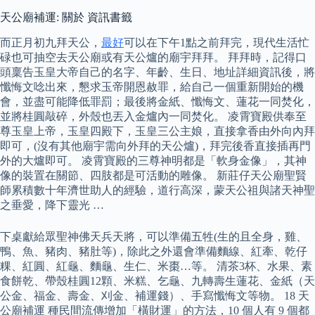
天公廟補運: 關於 資訊書籤
而正月初九拜天公，
最好
可以在下午1點之前拜完，現代生活忙
碌也可抽空去天公廟或有天公爐的廟宇拜拜。 拜拜時，記得口
頭稟告玉皇大帝自己的名字、年齡、生日、地址詳細資訊後，將
懺悔文唸出來，懇求玉帝開恩赦罪，給自己一個重新開始的機
會，並盡可能降低罪罰；最後將金紙、懺悔文、蓮花一同焚化，
並將桂圓敲碎，外殼也丟入金爐內一同焚化。 凌霄寶殿供奉至
尊玉皇上帝，玉皇四殿下，玉皇三公主娘，直接拿香由外向內拜
即可，(沒有其他廟宇需向外拜的天公爐)，拜完後香直接插再門
外的大爐即可。 凌霄寶殿的三尊神明都是「軟身金像」，其神
像的裝置在關節、四肢都是可活動的雕像。 新莊仔天公廟聖賢
師累積數十年濟世助人的經驗，道行高深，蒙天公祖與諸天神聖
之垂愛，降下靈光 …
下桌獻給眾聖神佛天兵天將，可以準備五牲(生的且全身，雞、
鴨、魚、豬肉、豬肚等)，除此之外還會準備麵線、紅牽、乾仔
粿、紅圓、紅龜、麵龜、生仁、米棗…等。 清茶3杯、水果、素
食餅乾、帶殼桂圓12顆、米糕、乞龜、九轉壽生蓮花、金紙（天
公金、福金、壽金、刈金、補運錢）、手寫懺悔文等物。 18 天
公廟補運 種民間流傳增加「橫財運」的方法，10 個人有 9 個都