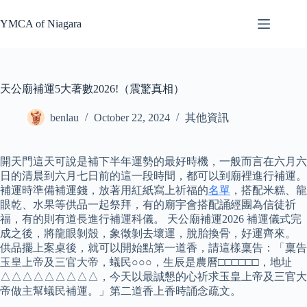
Skip
to
YMCA of Niagara
content
天公廟補運5大著數2026!（震驚真相）
benlau
October 22, 2024
其他資訊
開天門這天可說是補下半年運勢的最好時機，一般而言在六月六
日的清晨到六月七日前的這一段時間，都可以到廟裡進行補運。
補運時準備補運錢，放著用紅紙寫上祈福的
名單
，搭配米糕、龍
眼乾、水果等供品一起祭拜，有的廟宇會搭配誦經團為信徒祈
福，有的則有道長進行補運科儀。 天公廟補運2026 補運儀式完
成之後，將龍眼剝殼，象徵剝去壞運，脫胎換骨，好運齊來。
供品擺上案桌後，就可以開始點第一道香，請這樣稟告：「稟告
玉皇上帝及三官大帝，蟻民○○○，生辰是農曆□□□□□□，地址
△△△△△△△△△，今天以最誠懇的心祈求玉皇上帝及三官大
帝做主幫蟻民補運。」第二道香上香時誦念疏文。