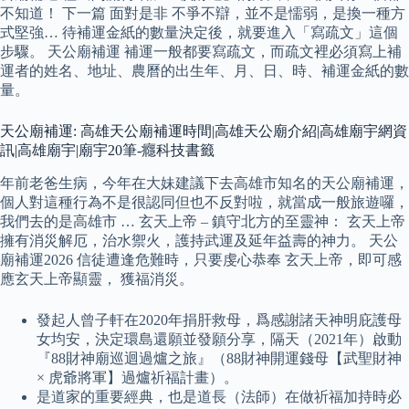
不知道！ 下一篇 面對是非 不爭不辯，並不是懦弱，是換一種方
式堅強… 待補運金紙的數量決定後，就要進入「寫疏文」這個
步驟。 天公廟補運 補運一般都要寫疏文，而疏文裡必須寫上補
運者的姓名、地址、農曆的出生年、月、日、時、補運金紙的數
量。
天公廟補運: 高雄天公廟補運時間|高雄天公廟介紹|高雄廟宇網資
訊|高雄廟宇|廟宇20筆-癮科技書籤
年前老爸生病，今年在大妹建議下去高雄市知名的天公廟補運，
個人對這種行為不是很認同但也不反對啦，就當成一般旅遊囉，
我們去的是高雄市 … 玄天上帝 – 鎮守北方的至靈神： 玄天上帝
擁有消災解厄，治水禦火，護持武運及延年益壽的神力。 天公
廟補運2026 信徒遭逢危難時，只要虔心恭奉 玄天上帝，即可感
應玄天上帝顯靈， 獲福消災。
發起人曾子軒在2020年捐肝救母，爲感謝諸天神明庇護母
女均安，決定環島還願並發願分享，隔天（2021年）啟動
『88財神廟巡迴過爐之旅』（88財神開運錢母【武聖財神
× 虎爺將軍】過爐祈福計畫）。
是道家的重要經典，也是道長（法師）在做祈福加持時必