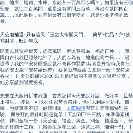
錢、地庫、地錢、水庫、水錢各一百萬可以嗎？」如果沒有三個
聖筊，就往二百萬問，還是沒有就問三百萬，再沒有就問四百
萬……以此類推，而問到會有三個聖筊的，就是你要準備的數
量。
天公廟補運: 只有這天「玉皇大帝開天門」 簡單3供品！拜1次
補財庫…旺到年底
民間以其造福鄉裏，德澤萬民，所以尊稱為「福德正神」。 我
國自古代就已經祭地神了，人們以為有土地纔能夠生長…… 緹
緹帶了我的平安符睡覺說就不會再作惡夢(其實是外宿時我會把
我的安太歲平安符給她帶)，緹爸就帶緹緹去拿到一般平安符過
香火！！ 天公廟補運2026 以上是緹編的不專業改運過程分享，
純分享請別過度檢視。
想要在天赦日祈求好運，首先記得今天要說好話、做好事，且禁
止殺生。 接著，可以在住家焚香祭拜，也可以到廟裡祈求、懺
悔，包括事業不順、健康問題、
人際關係
與官非等等都特別靈
驗。 而祭拜的最佳時間是從早上五點到下午三點，並準備素餅
乾、神明金紙一份（天公金、福金、壽金、刈金、補運金）、帶
殼的桂圓十二顆、九轉壽生蓮花三朵、清茶三杯、蠟燭一對、手