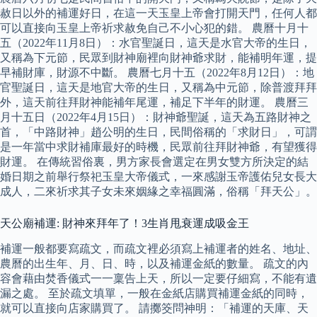
赦日以外的補運好日，在這一天玉皇上帝會打開天門，任何人都
可以直接向玉皇上帝祈求赦免自己不小心犯的錯。 農曆十月十
五（2022年11月8日）：水官聖誕日，這天是水官大帝的生日，
又稱為下元節，民眾到財神廟裡向財神爺求財，能補明年運，提
早補財庫，財源不中斷。 農曆七月十五（2022年8月12日）：地
官聖誕日，這天是地官大帝的生日，又稱為中元節，除普渡拜拜
外，這天前往拜財神能補年尾運，補足下半年的財運。 農曆三
月十五日（2022年4月15日）：財神爺聖誕，這天為五路財神之
首，「中路財神」趙公明的生日，民間俗稱的「求財日」，可謂
是一年當中求財補庫最好的時機，民眾前往拜財神爺，有望獲得
財運。 在傳統習俗裏，男方家長會選定在男女雙方所決定的結
婚日期之前舉行祭祀玉皇大帝儀式，一來感謝玉帝護佑兒女長大
成人，二來祈求其子女未來姻緣之幸福圓滿，俗稱「拜天公」。
天公廟補運: 財神來拜年了！3生肖甩衰運成吸金王
補運一般都要寫疏文，而疏文裡必須寫上補運者的姓名、地址、
農曆的出生年、月、日、時，以及補運金紙的數量。 疏文的內
容會藉由焚香儀式一一稟告上天，所以一定要仔細寫，不能有遺
漏之處。 至於疏文填單，一般在金紙店購買補運金紙的同時，
就可以直接向店家購買了。 請擲筊問神明：「補運的天庫、天