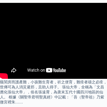
蔭閨房而護產難，小孩難生育者，祈之便育，難痊者禱之必痊，
世傳可為人消災避邪，且助人得子。 張仙大帝，全稱為「文昌
應化張仙大帝」，俗名張遠霄，為唐末五代十國四川地區的仙
人。 根據《關聖帝君明聖真經》中記載：「吾（聖帝祖）乃紫
微宮裡朱……