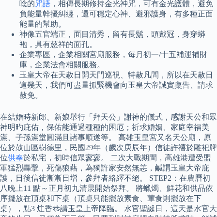
唸的
咒語
，相傳長期修持金光神咒，可有金光護體，避免
負能量幹擾糾纏，還可穩定心神、避邪護身，有多種正面
能量的幫助。
神像五官端正，面目清秀，留有長鬚，頭戴冠，身穿蟒
袍，具有慈祥的面孔。
企業專區，企業相關宮廟服務，每月初一/十五補運補財
庫，企業法會相關服務。
玉皇大帝在天赦日開天門巡視、特赦凡間，所以在天赦日
這幾天，我們可盡量抓緊機會向玉皇大帝誠實稟告、請求
赦免。
在結婚時新郎、新娘舉行「拜天公」謝神的儀式，感謝天公和眾
神明旳庇佑，保佑能通過種種的困厄；祈求婚姻、家庭幸福美
滿、子孫滿堂圓滿且諸事順遂等。 高雄玉皇宮又名天公廟，原
位於鼓山區樹德里，民國29年（歲次庚辰年）信徒許禧於雕祀牌
位
供奉
於私宅，初時信眾寥寥。 二次大戰期間，高雄港遭受盟
軍猛烈轟擊，死傷狼藉，為獨許家安然無恙，鹹謂玉皇大帝庇
護，日後信徒漸漸日增，參拜者絡繹不絕。 STEP2：在農曆初
八晚上11 點～正月初九清晨開始祭拜。 將蠟燭、鮮花和供品依
序擺放在頂桌和下桌（頂桌只能擺放素食、葷食則擺放在下
桌），點3 炷香恭請玉皇上帝降臨。 水官聖誕日，這天是水官大