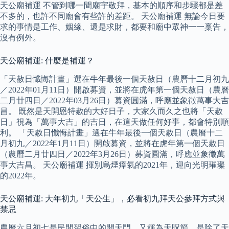
天公廟補運 不管到哪一間廟宇敬拜，基本的順序和步驟都是差
不多的，也許不同廟會有些許的差距。 天公廟補運 無論今日要
求的事情是工作、姻緣、還是求財，都要和廟中眾神一一稟告，
沒有例外。
天公廟補運: 什麼是補運？
「天赦日懺悔計畫」選在牛年最後一個天赦日（農曆十二月初九
／2022年01月11日）開啟募資，並將在虎年第一個天赦日（農曆
二月廿四日／2022年03月26日）募資圓滿，呼應並象徵萬事大吉
昌。 既然是天開恩特赦的大好日子，大家久而久之也將「天赦
日」視為「萬事大吉」的吉日，在這天做任何好事，都會特別順
利。 「天赦日懺悔計畫」選在牛年最後一個天赦日（農曆十二
月初九／2022年1月11日）開啟募資，並將在虎年第一個天赦日
（農曆二月廿四日／2022年3月26日）募資圓滿，呼應並象徵萬
事大吉昌。 天公廟補運 揮別烏煙瘴氣的2021年，迎向光明璀璨
的2022年。
天公廟補運: 大年初九「天公生」，必看初九拜天公參拜方式與
禁忌
農曆六月初七是民間習俗中的開天門，又稱為天貺節，是除了天