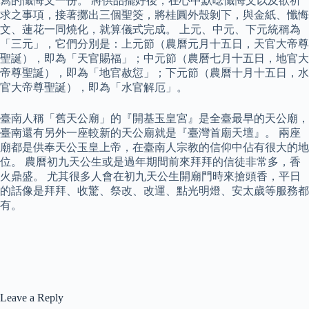
寫的懺悔文一份。 將供品擺好後，在心中默唸懺悔文以及欲祈
求之事項，接著擲出三個聖筊，將桂圓外殼剝下，與金紙、懺悔
文、蓮花一同燒化，就算儀式完成。 上元、中元、下元統稱為
「三元」，它們分別是：上元節（農曆元月十五日，天官大帝尊
聖誕），即為「天官賜福」；中元節（農曆七月十五日，地官大
帝尊聖誕），即為「地官赦愆」；下元節（農曆十月十五日，水
官大帝尊聖誕），即為「水官解厄」。
臺南人稱「舊天公廟」的『開基玉皇宮』是全臺最早的天公廟，
臺南還有另外一座較新的天公廟就是『臺灣首廟天壇』。 兩座
廟都是供奉天公玉皇上帝，在臺南人宗教的信仰中佔有很大的地
位。 農曆初九天公生或是過年期間前來拜拜的信徒非常多，香
火鼎盛。 尤其很多人會在初九天公生開廟門時來搶頭香，平日
的話像是拜拜、收驚、祭改、改運、點光明燈、安太歲等服務都
有。
Leave a Reply