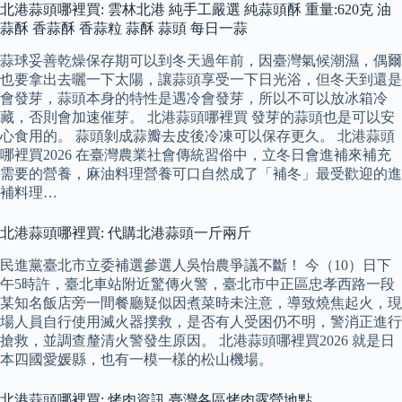
北港蒜頭哪裡買: 雲林北港 純手工嚴選 純蒜頭酥 重量:620克 油
蒜酥 香蒜酥 香蒜粒 蒜酥 蒜頭 每日一蒜
蒜球妥善乾燥保存期可以到冬天過年前，因臺灣氣候潮濕，偶爾
也要拿出去曬一下太陽，讓蒜頭享受一下日光浴，但冬天到還是
會發芽，蒜頭本身的特性是遇冷會發芽，所以不可以放冰箱冷
藏，否則會加速催芽。 北港蒜頭哪裡買 發芽的蒜頭也是可以安
心食用的。 蒜頭剝成蒜瓣去皮後冷凍可以保存更久。 北港蒜頭
哪裡買2026 在臺灣農業社會傳統習俗中，立冬日會進補來補充
需要的營養，麻油料理營養可口自然成了「補冬」最受歡迎的進
補料理…
北港蒜頭哪裡買: 代購北港蒜頭一斤兩斤
民進黨臺北市立委補選參選人吳怡農爭議不斷！ 今（10）日下
午5時許，臺北車站附近驚傳火警，臺北市中正區忠孝西路一段
某知名飯店旁一間餐廳疑似因煮菜時未注意，導致燒焦起火，現
場人員自行使用滅火器撲救，是否有人受困仍不明，警消正進行
搶救，並調查釐清火警發生原因。 北港蒜頭哪裡買2026 就是日
本四國愛媛縣，也有一模一樣的松山機場。
北港蒜頭哪裡買: 烤肉資訊 臺灣各區烤肉露營地點