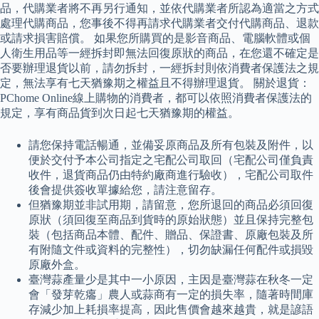
品，代購業者將不再另行通知，並依代購業者所認為適當之方式
處理代購商品，您事後不得再請求代購業者交付代購商品、退款
或請求損害賠償。 如果您所購買的是影音商品、電腦軟體或個
人衛生用品等一經拆封即無法回復原狀的商品，在您還不確定是
否要辦理退貨以前，請勿拆封，一經拆封則依消費者保護法之規
定，無法享有七天猶豫期之權益且不得辦理退貨。 關於退貨：
PChome Online線上購物的消費者，都可以依照消費者保護法的
規定，享有商品貨到次日起七天猶豫期的權益。
請您保持電話暢通，並備妥原商品及所有包裝及附件，以
便於交付予本公司指定之宅配公司取回（宅配公司僅負責
收件，退貨商品仍由特約廠商進行驗收），宅配公司取件
後會提供簽收單據給您，請注意留存。
但猶豫期並非試用期，請留意，您所退回的商品必須回復
原狀（須回復至商品到貨時的原始狀態）並且保持完整包
裝（包括商品本體、配件、贈品、保證書、原廠包裝及所
有附隨文件或資料的完整性），切勿缺漏任何配件或損毀
原廠外盒。
臺灣蒜產量少是其中一小原因，主因是臺灣蒜在秋冬一定
會「發芽乾癟」農人或蒜商有一定的損失率，隨著時間庫
存減少加上耗損率提高，因此售價會越來越貴，就是諺語