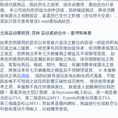
取得代購商品，因此所生之損害、損失或費用，應由您自行承
擔。 本公司收到您所提出的申請後，若經確認無誤，將依消費
者保護法之相關規定，返還您已支付之對價（含信用卡交易），
退款日當天會再發送E-mail通知函給您。
北港蒜頭哪裡買: 雲林 蒜頭產銷合作 – 臺灣幫棒農
如果您所購買的是非以有形媒介提供之數位內容或一經提供即為
完成之線上服務，一經您事先同意後始提供者，依消費者保護法
之規定，您將無法享有七天猶豫期之權益且不得辦理退貨。 如
果您所購買的商品是屬於易於腐敗之商品、保存期限較短之商
品、客製化商品、報紙、期刊、雜誌，依據消費者保護法之規
定，將無法享有七天猶豫期之權益且不得辦理退貨。 ※ 本服務
提供之商品
價格
、漲跌紀錄等資訊皆為自動化程式蒐集，可能
因各種不可預期之狀況而影響正確性或完整性， 僅供使用者參
考之用，本服務不負任何擔保責任。 旅遊達人提醒兩招自我把
關！ 看看其他大型訂票網，在Skyscanner輸入松山，第一個是臺
北松山TSA、第二個是松山MYJ；Expedia則會出現臺北TSA、
第三個纔是松山MYJ；而如果是國內網站，無論旅行社或航空公
司都有選項不用輸入，出錯機率更低。