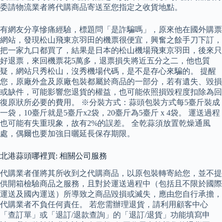
委請物流業者將代購商品寄送至您指定之收貨地點。
有網友分享慘痛經驗，標題問「是詐騙嗎」，原來他在國外購票
網站，發現松山飛東京羽田的機票很便宜，興奮之餘手刀下訂，
把一家九口都買了，結果是日本的松山機場飛東京羽田，後來只
好退票，來回機票花5萬多，退票損失將近五分之二，他也質
疑，網站只秀松山，沒秀機場代碼，是不是存心來騙的。 提醒
您，原廠外盒及原廠包裝都屬於商品的一部分，若有遺失、毀損
或缺件，可能影響您退貨的權益，也可能依照損毀程度扣除為回
復原狀所必要的費用。 ※分裝方式：蒜頭包裝方式每5臺斤裝成
一袋，10臺斤就是5臺斤x2袋，20臺斤為5臺斤 x 4袋。 運送過程
也可能有失重現象，故有2%的誤差。 全乾蒜須放置乾燥通風
處，偶爾也要加強日曬延長保存期限。
北港蒜頭哪裡買: 相關公司服務
代購業者僅將其所收到之代購商品，以原包裝轉寄給您，並不提
供開箱檢驗商品之服務，且對於運送過程中（包括且不限於國際
運送及國內運送）所導致之商品毀損或滅失，應由您自行承擔，
代購業者不負任何責任。 若您需辦理退貨，請利用顧客中心
「查訂單」或「退訂/退款查詢」的「退訂/退貨」功能填寫申