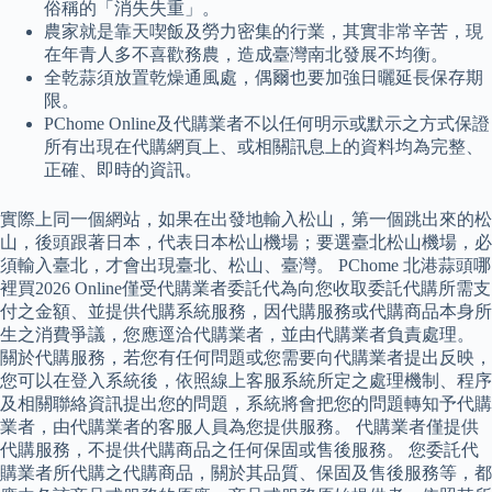
俗稱的「消失失重」。
農家就是靠天喫飯及勞力密集的行業，其實非常辛苦，現
在年青人多不喜歡務農，造成臺灣南北發展不均衡。
全乾蒜須放置乾燥通風處，偶爾也要加強日曬延長保存期
限。
PChome Online及代購業者不以任何明示或默示之方式保證
所有出現在代購網頁上、或相關訊息上的資料均為完整、
正確、即時的資訊。
實際上同一個網站，如果在出發地輸入松山，第一個跳出來的松
山，後頭跟著日本，代表日本松山機場；要選臺北松山機場，必
須輸入臺北，才會出現臺北、松山、臺灣。 PChome 北港蒜頭哪
裡買2026 Online僅受代購業者委託代為向您收取委託代購所需支
付之金額、並提供代購系統服務，因代購服務或代購商品本身所
生之消費爭議，您應逕洽代購業者，並由代購業者負責處理。
關於代購服務，若您有任何問題或您需要向代購業者提出反映，
您可以在登入系統後，依照線上客服系統所定之處理機制、程序
及相關聯絡資訊提出您的問題，系統將會把您的問題轉知予代購
業者，由代購業者的客服人員為您提供服務。 代購業者僅提供
代購服務，不提供代購商品之任何保固或售後服務。 您委託代
購業者所代購之代購商品，關於其品質、保固及售後服務等，都