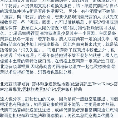
月以上品質才會穩定，方能長期儲存，因此購買「鮮採濕蒜頭」
「半乾蒜」不提供鑑賞期和退換貨服務，請下單購買前評估自己
的環境條件與技術是否能夠掌握它。 另外，有些消費者不瞭解
『濕蒜』與『乾蒜』的分別，想要快點喫到臺灣蒜的人可以先在
採收期買一些『濕蒜』回家，也可以做糖醋蒜，但要記得濕蒜頭
無法保存，必須在大太陽的情況下曬2個月讓他乾燥後纔可以放
久。 北港蒜頭哪裡買 臺灣蒜產量少是其中一小原因，主因是臺
灣蒜在秋冬一定會「發芽乾癟」農人或蒜商有一定的損失率，隨
著時間庫存減少加上耗損率提高，因此售價會越來越貴，就是諺
語俗稱的「消失失重」。 而進口蒜除了採買成本較低之外，也
有經過「特殊處理」可長年保持飽滿不壞不發芽的狀態，國人也
偏愛本土蒜的獨特香辣口感，在價格上臺灣蒜一定高於進口蒜。
北港蒜頭哪裡買 因此蒜商會將兩種蒜頭混在一起包裝標榜臺灣
蒜以求售得好價格，消費者也難以分辨。
北港蒜頭哪裡買: 雲林縣旅遊景點地圖(旅遊資訊王TravelKing)-雲
林地圖導覽,雲林旅遊景點介紹,雲林飯店推薦
達人也分享，訂錯松山的民眾，因為是買一般航空還能退，同個
機場也有飛廉航，如果買到廉航機票不能退，才更是血本無歸。
代購商品若經配送無法送達，或經代購業者定相當期限通知您領
取而您拒絕領取或無法取得聯繫者，將視為您同意拋棄代購商