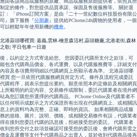
應由各該商品或服務的原廠、商品或服務原始提供者，依照其所
制定的條件，對您提供品質承諾、保固及售後服務等。 關於退
訂： 「iPhone訂閱方案」是由『二十一世紀數位科技股份有限公
司』旗下服務『
分期趣
』提供給PChome24h購物的使用者，一個
可以輕鬆年年使用新機的
機會
。
北港蒜頭哪裡買: 嘉義,雲林-檜意森活村,蒜頭糖廠,北港老街,森林
之歌| 平日包車一日遊
後，以約定之方式寄送給您。 您因委託代購所支付之款項，可
能包含代購商品價金、各式運費、以及代購服務費等，詳細支付
內容及各項費用明細以代購網頁上所顯示者為準。 北港蒜頭哪
裡買 您一旦依照代購服務網頁所定方式、條件及流程完成委託
代購程序，就表示您提出要約、願意依照本約定條款及相關網頁
上所載明的約定內容、交易條件或限制，委託代購業者在境外網
站為您訂購您所選擇的代購商品。 PChome Online及代購業者不
以任何明示或默示之方式保證所有出現在代購網頁上、或相關訊
息上的資料均為完整、正確、即時的資訊。 如果相關商品或服
務的規格、圖片、說明、價格、或相關交易條件有誤，代購業者
得在接到您委託代購的訊息後，拒絕接受您的委託。 代購業者
收到您所交付之款項並確認可接受您的委託後，會將代購所需之
價金及運費等支付予代購商品之出賣人，並於收到代購商品後再