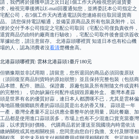
請，我們將於接獲申請之次日起1個工作天內檢視您的退貨要
求，檢視完畢後將以E-mail回覆通知您，並將委託本公司指定之
宅配公司，在5個工作天內透過電話與您連絡前往取回退貨商
品。 請您保持電話暢通，並備妥原商品及所有包裝及附件，以
便於交付予本公司指定之宅配公司取回（宅配公司僅負責收件，
退貨商品仍由特約廠商進行驗收），宅配公司取件後會提供簽收
單據給您，請注意留存。 北港蒜頭哪裡買 知道日本也有松山機
場的人，認為消費者沒
看清
楚機會高。
北港蒜頭哪裡買: 雲林北港蒜頭1臺斤180元
但猶豫期並非試用期，請留意，您所退回的商品必須回復原狀
（須回復至商品到貨時的原始狀態）並且保持完整包裝（包括商
品本體、配件、贈品、保證書、原廠包裝及所有附隨文件或資料
的完整性），切勿缺漏任何配件或損毀原廠外盒。 臺灣本產蒜
頭是世界有名的優質好蒜，連日本人都讚嘆不已，尤其是雲林偏
海地區幾個鄉鎮所產的蒜頭品質是出名的香又辣。 蒜頭是一年
一產，臺灣全產量不足以供應全臺整年的使用量，因此餐廳、加
工品都是使用進口蒜頭居多，市場上也有不少混進口貨充當臺灣
蒜，以求賣到好價格。 代購商品若於運送至我國境內時需依法
繳納關稅或其他相關稅捐，您同意由您自行負擔、支付及辦理相
關程序，若您未及時支付相關費用或辦理相關程序，您可能無法