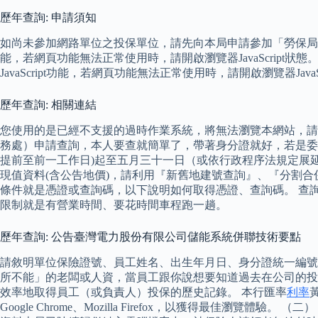
歷年查詢: 申請須知
如尚未參加網路單位之投保單位，請先向本局申請參加「勞保局網路
能，若網頁功能無法正常使用時，請開啟瀏覽器JavaScript狀態。
JavaScript功能，若網頁功能無法正常使用時，請開啟瀏覽器JavaSc
歷年查詢: 相關連結
您使用的是已經不支援的過時作業系統，將無法瀏覽本網站，請
務處）申請查詢，本人要查就簡單了，帶著身分證就好，若是委
提前至前一工作日)起至五月三十一日（或依行政程序法規定展延
現值資料(含公告地價)，請利用『新舊地建號查詢』、『分割
條件就是憑證或查詢碼，以下說明如何取得憑證、查詢碼。 查
限制就是有營業時間、要花時間車程跑一趟。
歷年查詢: 公告臺灣電力股份有限公司儲能系統併聯技術要點
請敘明單位保險證號、員工姓名、出生年月日、身分證統一編號，
所不能」的老闆或人資，當員工跟你說想要知道過去在公司的投保明
效率地取得員工（或負責人）投保的歷史記錄。 本行匯率
利率
Google Chrome、Mozilla Firefox，以獲得最