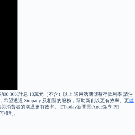
加0.36%計息 10萬元（不含）以上 適用活期儲蓄存款利率 請注
，希望透過 Simpany 及相關的服務，幫助新創以更有效率、更
健
的溝通更有效率。 ETtoday新聞雲|Anue鉅亨|PR
任何權利。