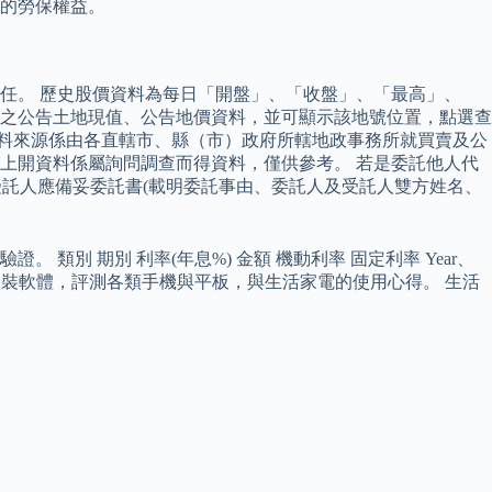
的勞保權益。
任。 歷史股價資料為每日「開盤」、「收盤」、「最高」、
地之公告土地現值、公告地價資料，並可顯示該地號位置，點選查
資料來源係由各直轄市、縣（市）政府所轄地政事務所就買賣及公
上開資料係屬詢問調查而得資料，僅供參考。 若是委託他人代
受託人應備妥委託書(載明委託事由、委託人及受託人雙方姓名、
 期別 利率(年息%) 金額 機動利率 固定利率 Year、
軟體與免安裝軟體，評測各類手機與平板，與生活家電的使用心得。 生活