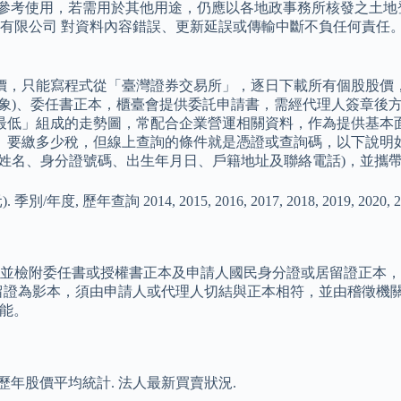
為參考使用，若需用於其他用途，仍應以各地政事務所核發之土地
公司 對資料內容錯誤、更新延誤或傳輸中斷不負任何責任。 您的瀏
價，只能寫程式從「臺灣證券交易所」，逐日下載所有個股股價
象)、委任書正本，櫃臺會提供委託申請書，需經代理人簽章後
最低」組成的走勢圖，常配合企業營運相關資料，作為提供基本
、要繳多少稅，但線上查詢的條件就是憑證或查詢碼，以下說明
方姓名、身分證號碼、出生年月日、戶籍地址及聯絡電話)，並攜
詢 2014, 2015, 2016, 2017, 2018, 2019, 2020, 20
並檢附委任書或授權書正本及申請人國民身分證或居留證正本，
留證為影本，須由申請人或代理人切結與正本相符，並由稽徵機關
功能。
詢 歷年股價平均統計. 法人最新買賣狀況.