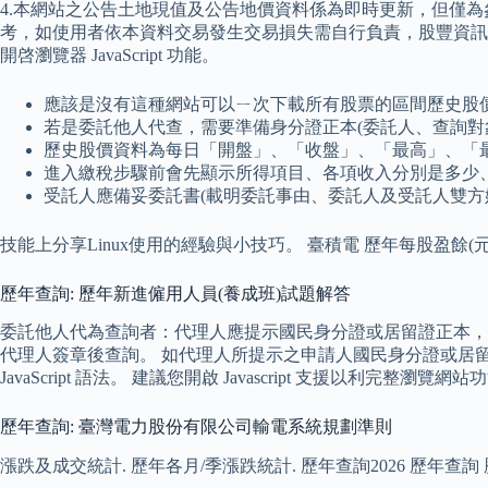
4.本網站之公告土地現值及公告地價資料係為即時更新，但僅
考，如使用者依本資料交易發生交易損失需自行負責，股豐資訊有限
開啓瀏覽器 JavaScript 功能。
應該是沒有這種網站可以ㄧ次下載所有股票的區間歷史股
若是委託他人代查，需要準備身分證正本(委託人、查詢對
歷史股價資料為每日「開盤」、「收盤」、「最高」、「
進入繳稅步驟前會先顯示所得項目、各項收入分別是多少
受託人應備妥委託書(載明委託事由、委託人及受託人雙
技能上分享Linux使用的經驗與小技巧。 臺積電 歷年每股盈餘(元). 季別/年度, 歷年查
歷年查詢: 歷年新進僱用人員(養成班)試題解答
委託他人代為查詢者：代理人應提示國民身分證或居留證正本，
代理人簽章後查詢。 如代理人所提示之申請人國民身分證或居
JavaScript 語法。 建議您開啟 Javascript 支援以利完整瀏覽網站
歷年查詢: 臺灣電力股份有限公司輸電系統規劃準則
漲跌及成交統計. 歷年各月/季漲跌統計. 歷年查詢2026 歷年查