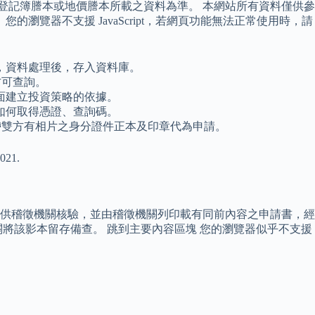
登記簿謄本或地價謄本所載之資料為準。 本網站所有資料僅供參
覽器不支援 JavaScript，若網頁功能無法正常使用時，請
，資料處理後，存入資料庫。
方可查詢。
面建立投資策略的依據。
如何取得憑證、查詢碼。
帶雙方有相片之身分證件正本及印章代為申請。
21.
供稽徵機關核驗，並由稽徵機關列印載有同前內容之申請書，經
將該影本留存備查。 跳到主要內容區塊 您的瀏覽器似乎不支援