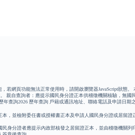
能，若網頁功能無法正常使用時，請開啟瀏覽器JavaScript狀態。 本Sc
pt狀態。 親自查詢者：應提示國民身分證正本供稽徵機關核驗，
歷年查詢2026 歷年查詢 戶籍或通訊地址、聯絡電話及申請日
正本，並檢附委任書或授權書正本及申請人國民身分證或居留證
國民身分證者應提示內政部核發之居留證正本，並由稽徵機關列印
人簽章後查詢。