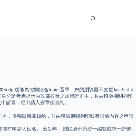
ript功能為控制縮合footer選單，您的瀏覽器不支援JavaScript
無國民身分證者應提示內政部核發之居留證正本，並由稽徵機關列印
期之申請書，經申請人簽章後查詢。
正本，供稽徵機關核驗，並由稽徵機關列印載有同前內容之申請
載有申請人姓名、 出生年、 國民身分證統一編號或統一證號、