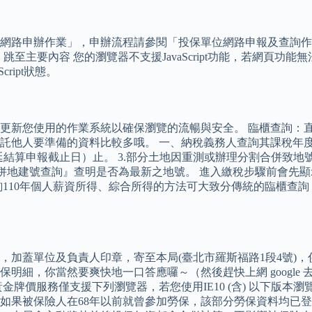
申辦作業」，申辦流程請參閱「投保單位網路申報及查詢作業說明」 
 跳至主要內容 您的瀏覽器不支援JavaScript功能，若網頁功能無
ript狀態。
更新您使用的作業系統以確保瀏覽的流暢與安全。 臨櫃查詢：直
託他人要準備的資料比較多哦。 一、納稅義務人查詢其課稅年
結算申報截止日）止。 3.部分土地因重測或辦理分割合併致地
合併地建號查詢』查明是否為最新之地號。 進入繳稅步驟前會先
詢110年個人薪資所得、綜合所得的方法可大致分傳統的臨櫃查
加蓋單位及負責人印章，寄至本局(臺北市羅斯福路1段4號)，
細，你當然要爽快地一口答應囉～（然後趕快上網 google 
黃金牌價服務僅支援下列瀏覽器，若您使用IE10 (含) 以下版
佳瀏覽體驗。 （二） 如果被保險人在68年以前就曾參加勞保，該部分勞