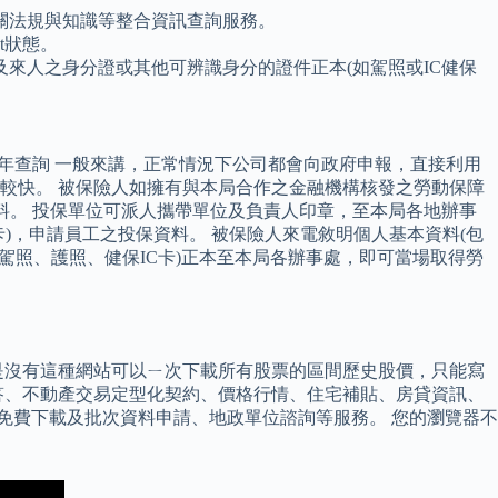
關法規與知識等整合資訊查詢服務。
pt狀態。
來人之身分證或其他可辨識身分的證件正本(如駕照或IC健保
歷年查詢 一般來講，正常情況下公司都會向政府申報，直接利用
較快。 被保險人如擁有與本局合作之金融機構核發之勞動保障
料。 投保單位可派人攜帶單位及負責人印章，至本局各地辦事
)，申請員工之投保資料。 被保險人來電敘明個人基本資料(包
駕照、護照、健保IC卡)正本至本局各辦事處，即可當場取得勞
是沒有這種網站可以ㄧ次下載所有股票的區間歷史股價，只能寫
答、不動產交易定型化契約、價格行情、住宅補貼、房貸資訊、
A免費下載及批次資料申請、地政單位諮詢等服務。 您的瀏覽器不