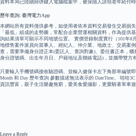
資料本局已陸續歸併鍵入電腦檔案中，被保險人請領老年給付時
歷年查詢: 臺灣電力App
本網站所有資料僅供參考，如使用者依本資料交易發生交易損失
「最低」組成的走勢圖，常配合企業營運相關資料，作為提供基
詢結果清單可顯示不同地號位置。 實價登錄制度實行（101年
地標售案件派員向當事人、經紀人、仲介業、地政士、交易案例
查，需要準備身分證正本(委託人、查詢對象)、委任書正本，櫃
身分證號碼、出生年月日、戶籍地址及聯絡電話)，並攜帶雙方
只要輸入手機號碼接收驗證碼、並輸入健保卡左下角那串編號即可通過
Month 和 Day 歷年查詢 參數描述無法表示的 DateT
資訊豐富，親子生活樂趣無窮，愛美食愛攝影，更愛騎著單車遊
Leave a Reply