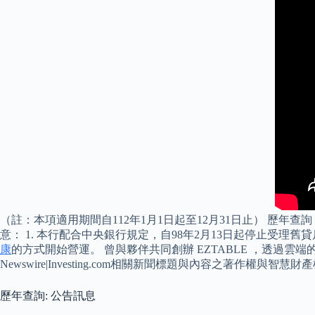
（註：本項適用期間自112年1月1日起至12月31日止） 歷年查詢
意： 1. 本行配合中央銀行規定，自98年2月13日起停止受理舊貸
康
的方式開始營運。 曾與夥伴共同創辦 EZTABLE ，透過雲端
Newswire|Investing.com相關新聞標題與內容之著
歷年查詢: 公告訊息