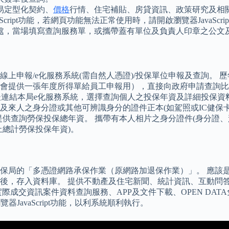
易定型化契約、
價格
行情、住宅補貼、房貸資訊、政策研究及相
aScript功能，若網頁功能無法正常使用時，請開啟瀏覽器JavaScri
，當場填寫查詢服務單，或攜帶蓋有單位及負責人印章之公文及
上申報/e化服務系統(需自然人憑證)/投保單位申報及查詢。 
會提供一張年度所得單給員工申報用），直接向政府申請查詢比
後連結本局e化服務系統，選擇查詢個人之投保年資及詳細投保資
來人之身分證或其他可辨識身分的證件正本(如駕照或IC健保卡
供查詢勞保投保總年資。 攜帶有本人相片之身分證件(身分證、
總計勞保投保年資)。
保局的「多憑證網路承保作業（原網路加退保作業）」。 應該
後，存入資料庫。 提供不動產及住宅新聞、統計資訊、互動問
成交資訊案件資料查詢服務、APP及文件下載、OPEN DAT
器JavaScript功能，以利系統順利執行。