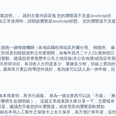
。 跳到主要內容區塊 您的瀏覽器不支援JavaScript功
法正常使用時，請開啟瀏覽器JavaScript狀態。 您的瀏覽器不支援
接跑一趟稽徵機關（各地區國稅局或其所屬分局、 稽徵所、 服
度所得及扣除額資料之作業期間，為每年四月二十八日(遇例假日
號變動，建議您若查無歷年公告土地現值(含公告地價)或指定年期
顯示所得項目、各項收入分別是多少、要繳多少稅，但線上查詢的
詢，最簡單只要記得帶證件就好，查詢後可以請人員一併申報，但
俟本局查明，再另行函復。 身為一個沒東西可以說「不能」「無
去哪裡生這個明細 ）。 這篇文章就來跟大家分享一下，怎麼樣有
本瀏覽器，建議您升級您的IE瀏覽器，或使用其他瀏覽器軟體如
保資料均已登錄在本局人工製作之保險卡上永久保存，為方便計算年資，這些