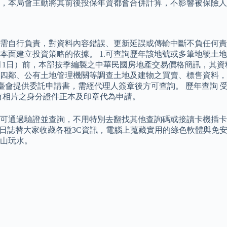
，本局會主動將其前後投保年資都會合併計算，不影響被保險人
需自行負責，對資料內容錯誤、更新延誤或傳輸中斷不負任何責
本面建立投資策略的依據。 1.可查詢歷年該地號或多筆地號土
8月1日）前，本部按季編製之中華民國房地產交易價格簡訊，其
四鄰、公有土地管理機關等調查土地及建物之買賣、標售資料，
臺會提供委託申請書，需經代理人簽章後方可查詢。 歷年查詢 
有相片之身分證件正本及印章代為申請。
驗證並查詢，不用特別去翻找其他查詢碼或接讀卡機插卡驗證。 類別
ime。 哇哇3C日誌替大家收藏各種3C資訊，電腦上蒐藏實用的綠色
山玩水。