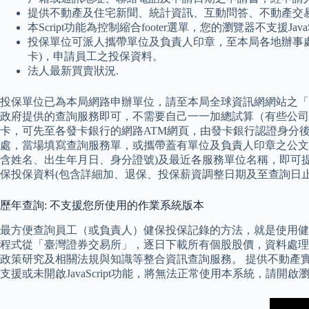
提供不動產及住宅新聞、統計資訊、互動問答、不動產交
本Script功能為控制縮合footer選單，您的瀏覽器不支援Jav
投保單位可派人攜帶單位及負責人印章，至本局各地辦事處
卡)，申請員工之投保資料。
法人最新買賣狀況.
投保單位已為本局網路申辦單位，請至本局全球資訊網網站之「線
政府提供的查詢服務即可，不需要自己一一加總試算（有些公司
卡，可先至各發卡銀行的網路ATM網頁，由發卡銀行認證身分
處，當場填寫查詢服務單，或攜帶蓋有單位及負責人印章之公文及
含姓名、出生年月日、身分證號)及最近各服務單位名稱，即可提
保投保資料(包含詳細加、退保、投保薪資調整日期及至查詢日止
歷年查詢: 不支援您所使用的作業系統版本
最方便查詢員工（或負責人）健保投保記錄的方法，就是使用健
程式從「臺灣證券交易所」，逐日下載所有個股股價，資料處理
政策研究及相關法規與知識等整合資訊查詢服務。 提供不動產實際
支援或未開啟JavaScript功能，將無法正常使用本系統，請開啟瀏覽