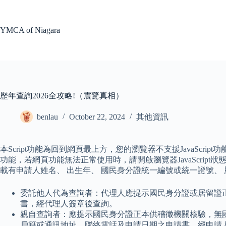
Skip
to
content
YMCA of Niagara
歷年查詢2026全攻略!（震驚真相）
benlau
October 22, 2024
其他資訊
本Script功能為回到網頁最上方，您的瀏覽器不支援JavaScript功
功能，若網頁功能無法正常使用時，請開啟瀏覽器JavaScri
載有申請人姓名、 出生年、 國民身分證統一編號或統一證號、 
委託他人代為查詢者：代理人應提示國民身分證或居留證
書，經代理人簽章後查詢。
親自查詢者：應提示國民身分證正本供稽徵機關核驗，無
戶籍或通訊地址、聯絡電話及申請日期之申請書，經申請