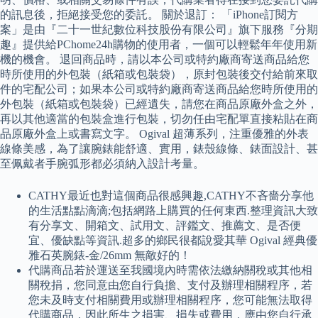
的訊息後，拒絕接受您的委託。 關於退訂： 「iPhone訂閱方
案」是由『二十一世紀數位科技股份有限公司』旗下服務『分期
趣』提供給PChome24h購物的使用者，一個可以輕鬆年年使用新
機的機會。 退回商品時，請以本公司或特約廠商寄送商品給您
時所使用的外包裝（紙箱或包裝袋），原封包裝後交付給前來取
件的宅配公司；如果本公司或特約廠商寄送商品給您時所使用的
外包裝（紙箱或包裝袋）已經遺失，請您在商品原廠外盒之外，
再以其他適當的包裝盒進行包裝，切勿任由宅配單直接粘貼在商
品原廠外盒上或書寫文字。 Ogival 超薄系列，注重優雅的外表
線條美感，為了讓腕錶能舒適、實用，錶殼線條、錶面設計、甚
至佩戴者手腕弧形都必須納入設計考量。
CATHY最近也對這個商品很感興趣,CATHY不吝嗇分享他
的生活點點滴滴;包括網路上購買的任何東西.整理資訊大致
有分享文、開箱文、試用文、評鑑文、推薦文、是否便
宜、優缺點等資訊.超多的鄉民很都說愛其華 Ogival 經典優
雅石英腕錶-金/26mm 無敵好的！
代購商品若於運送至我國境內時需依法繳納關稅或其他相
關稅捐，您同意由您自行負擔、支付及辦理相關程序，若
您未及時支付相關費用或辦理相關程序，您可能無法取得
代購商品，因此所生之損害、損失或費用，應由您自行承