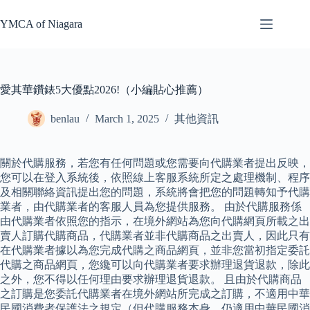
Skip
to
YMCA of Niagara
content
愛其華鑽錶5大優點2026!（小編貼心推薦）
benlau
March 1, 2025
其他資訊
關於代購服務，若您有任何問題或您需要向代購業者提出反映，
您可以在登入系統後，依照線上客服系統所定之處理機制、程序
及相關聯絡資訊提出您的問題，系統將會把您的問題轉知予代購
業者，由代購業者的客服人員為您提供服務。 由於代購服務係
由代購業者依照您的指示，在境外網站為您向代購網頁所載之出
賣人訂購代購商品，代購業者並非代購商品之出賣人，因此只有
在代購業者據以為您完成代購之商品網頁，並非您當初指定委託
代購之商品網頁，您纔可以向代購業者要求辦理退貨退款，除此
之外，您不得以任何理由要求辦理退貨退款。 且由於代購商品
之訂購是您委託代購業者在境外網站所完成之訂購，不適用中華
民國消費者保護法之規定（但代購服務本身，仍適用中華民國消