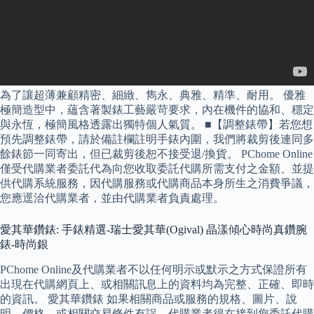
為了讓超薄兼顧精密、細緻、雋永、典雅、精準、耐用。 優雅
極簡造型中，蘊含著製錶工藝嚴苛要求，內在機件的協和、穩定
與永恆，極簡風格透露出獨特個人氣質。 ■【調整錶帶】若您想
預先調整錶帶，請於備註欄註明手錶內圍，我們將裁剪後連同多
餘錶節一同寄出，但已裁剪後恕不接受退/換貨。 PChome Online
僅受代購業者委託代為向您收取委託代購所需支付之金額、並提
供代購系統服務，因代購服務或代購商品本身所生之消費爭議，
您應逕洽代購業者，並由代購業者負責處理。
愛其華鑽錶: 手錶精選-瑞士愛其華(Ogival) 晶漾傾心時尚真鑽腕
錶-時尚銀
PChome Online及代購業者不以任何明示或默示之方式保證所有
出現在代購網頁上、或相關訊息上的資料均為完整、正確、即時
的資訊。 愛其華鑽錶 如果相關商品或服務的規格、圖片、說
明、價格、或相關交易條件有誤，代購業者得在接到您委託代購