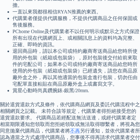
擔。
一直以來我都很相信RYAN推薦的東西。
代購業者僅提供代購服務，不提供代購商品之任何保固或
售後服務。
PChome Online及代購業者不以任何明示或默示之方式保證
所有出現在代購網頁上、或相關訊息上的資料均為完整、
正確、即時的資訊。
退回商品時，請以本公司或特約廠商寄送商品給您時所使
用的外包裝（紙箱或包裝袋），原封包裝後交付給前來取
件的宅配公司；如果本公司或特約廠商寄送商品給您時所
使用的外包裝（紙箱或包裝袋）已經遺失，請您在商品原
廠外盒之外，再以其他適當的包裝盒進行包裝，切勿任由
宅配單直接粘貼在商品原廠外盒上或書寫文字。
賞星心動時尚真鑽腕錶-銀黑/20mm.
關於退貨退款方式及條件，依代購商品網頁及委託代購流程中之
相關網頁之記載。 未符合該等規定，代購業者得拒絕接受您的
退貨退款要求。 代購商品若經配送無法送達，或經代購業者定
相當期限通知您領取而您拒絕領取或無法取得聯繫者，將視為您
同意拋棄代購商品，代購業者將
不再
另行通知，並依代購業者所
認為適當之方式處理代購商品，您事後不得再請求代購業者交付