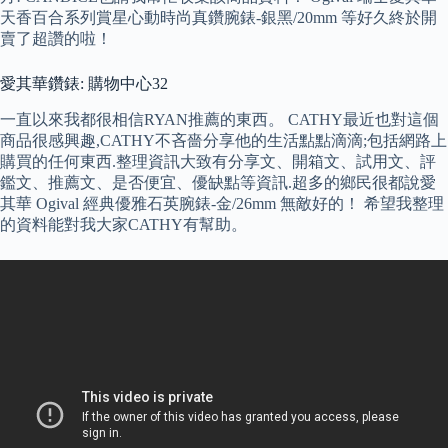
天香百合系列賞星心動時尚真鑽腕錶-銀黑/20mm 等好久終於開
賣了超讚的啦！
愛其華鑽錶: 購物中心32
一直以來我都很相信RYAN推薦的東西。 CATHY最近也對這個
商品很感興趣,CATHY不吝嗇分享他的生活點點滴滴;包括網路上
購買的任何東西.整理資訊大致有分享文、開箱文、試用文、評
鑑文、推薦文、是否便宜、優缺點等資訊.超多的鄉民很都說愛
其華 Ogival 經典優雅石英腕錶-金/26mm 無敵好的！ 希望我整理
的資料能對我大家CATHY有幫助。