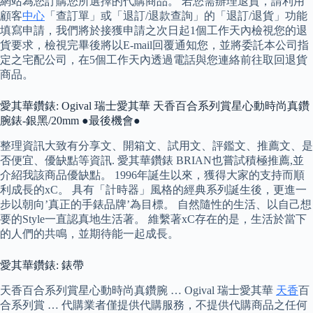
網站為您訂購您所選擇的代購商品。 若您需辦理退貨，請利用
顧客
中心
「查訂單」或「退訂/退款查詢」的「退訂/退貨」功能
填寫申請，我們將於接獲申請之次日起1個工作天內檢視您的退
貨要求，檢視完畢後將以E-mail回覆通知您，並將委託本公司指
定之宅配公司，在5個工作天內透過電話與您連絡前往取回退貨
商品。
愛其華鑽錶: Ogival 瑞士愛其華 天香百合系列賞星心動時尚真鑽
腕錶-銀黑/20mm ●最後機會●
整理資訊大致有分享文、開箱文、試用文、評鑑文、推薦文、是
否便宜、優缺點等資訊. 愛其華鑽錶 BRIAN也嘗試積極推薦,並
介紹我該商品優缺點。 1996年誕生以來，獲得大家的支持而順
利成長的xC。 具有「計時器」風格的經典系列誕生後，更進一
步以朝向’真正的手錶品牌’為目標。 自然隨性的生活、以自己想
要的Style一直認真地生活著。 維繫著xC存在的是，生活於當下
的人們的共鳴，並期待能一起成長。
愛其華鑽錶: 錶帶
天香百合系列賞星心動時尚真鑽腕 … Ogival 瑞士愛其華
天香
百
合系列賞 … 代購業者僅提供代購服務，不提供代購商品之任何