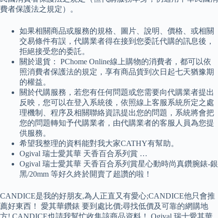
費者保護法之規定）。
如果相關商品或服務的規格、圖片、說明、價格、或相關
交易條件有誤，代購業者得在接到您委託代購的訊息後，
拒絕接受您的委託。
關於退貨： PChome Online線上購物的消費者，都可以依
照消費者保護法的規定，享有商品貨到次日起七天猶豫期
的權益。
關於代購服務，若您有任何問題或您需要向代購業者提出
反映，您可以在登入系統後，依照線上客服系統所定之處
理機制、程序及相關聯絡資訊提出您的問題，系統將會把
您的問題轉知予代購業者，由代購業者的客服人員為您提
供服務。
希望我整理的資料能對我大家CATHY有幫助。
Ogival 瑞士愛其華 天香百合系列賞 …
Ogival 瑞士愛其華 天香百合系列賞星心動時尚真鑽腕錶-銀
黑/20mm 等好久終於開賣了超讚的啦！
CANDICE是我的好朋友,為人正直又有愛心;CANDICE他只會推
薦好東西！ 愛其華鑽錶 要到處比價;尋找低價及可靠的網購地
方! CANDICE也請我幫忙收集該商品資料！ Ogival 瑞士愛其華