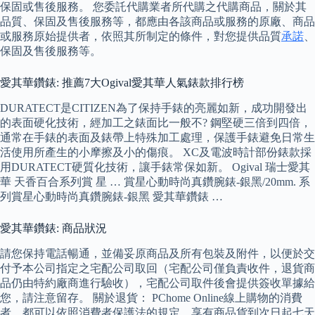
保固或售後服務。 您委託代購業者所代購之代購商品，關於其
品質、保固及售後服務等，都應由各該商品或服務的原廠、商品
或服務原始提供者，依照其所制定的條件，對您提供品質
承諾
、
保固及售後服務等。
愛其華鑽錶: 推薦7大Ogival愛其華人氣錶款排行榜
DURATECT是CITIZEN為了保持手錶的亮麗如新，成功開發出
的表面硬化技術，經加工之錶面比一般不? 鋼堅硬三倍到四倍，
通常在手錶的表面及錶帶上特殊加工處理，保護手錶避免日常生
活使用所產生的小摩擦及小的傷痕。 XC及電波時計部份錶款採
用DURATECT硬質化技術，讓手錶常保如新。 Ogival 瑞士愛其
華 天香百合系列賞 星 … 賞星心動時尚真鑽腕錶-銀黑/20mm. 系
列賞星心動時尚真鑽腕錶-銀黑 愛其華鑽錶 …
愛其華鑽錶: 商品狀況
請您保持電話暢通，並備妥原商品及所有包裝及附件，以便於交
付予本公司指定之宅配公司取回（宅配公司僅負責收件，退貨商
品仍由特約廠商進行驗收），宅配公司取件後會提供簽收單據給
您，請注意留存。 關於退貨： PChome Online線上購物的消費
者，都可以依照消費者保護法的規定，享有商品貨到次日起七天