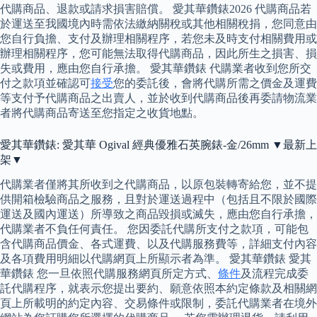
代購商品、退款或請求損害賠償。 愛其華鑽錶2026 代購商品若
於運送至我國境內時需依法繳納關稅或其他相關稅捐，您同意由
您自行負擔、支付及辦理相關程序，若您未及時支付相關費用或
辦理相關程序，您可能無法取得代購商品，因此所生之損害、損
失或費用，應由您自行承擔。 愛其華鑽錶 代購業者收到您所交
付之款項並確認可
接受
您的委託後，會將代購所需之價金及運費
等支付予代購商品之出賣人，並於收到代購商品後再委請物流業
者將代購商品寄送至您指定之收貨地點。
愛其華鑽錶: 愛其華 Ogival 經典優雅石英腕錶-金/26mm ▼最新上
架▼
代購業者僅將其所收到之代購商品，以原包裝轉寄給您，並不提
供開箱檢驗商品之服務，且對於運送過程中（包括且不限於國際
運送及國內運送）所導致之商品毀損或滅失，應由您自行承擔，
代購業者不負任何責任。 您因委託代購所支付之款項，可能包
含代購商品價金、各式運費、以及代購服務費等，詳細支付內容
及各項費用明細以代購網頁上所顯示者為準。 愛其華鑽錶 愛其
華鑽錶 您一旦依照代購服務網頁所定方式、
條件
及流程完成委
託代購程序，就表示您提出要約、願意依照本約定條款及相關網
頁上所載明的約定內容、交易條件或限制，委託代購業者在境外