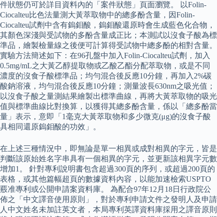
件狀態仍可於詳目資料內的「案件狀態」頁面瀏覽。 以Folin-
Ciocalteu比色法量測大黃萃取物中的總多酚含量，因Folin-
Ciocalteu試劑中含有鎢鉬酸，鎢鉬酸還原時會生成藍色化合物，
其顏色深淺與受試物的多酚含量成正比；本測試以沒食子酸為標
準品，繪製檢量線之後便可計算得受試物中總多酚的相對含量。
實驗方法簡述如下：在96孔盤中加入Folin-Ciocalteu試劑，加入
0.5mg/mL之大黃乙醇提取物或乙酸乙酯分配萃取物，或是不同
濃度的沒食子酸標準品；均勻混合後反應10分鐘，再加入2%碳
酸鈉溶液，均勻混合後反應10分鐘；測量波長630nm之吸光值；
以沒食子酸之量測結果繪製出標準曲線，再將大黃萃取物的吸光
值與標準曲線比對換算，以獲得其總多酚含量，係以「總多酚當
量」表示，意即「1毫克大黃萃取物和多少微克(μg)的沒食子酸
具相同還原鎢鉬酸的功效」。
在上述三種情況中，即無論是單一相異或成對相異的字元，皆是
判斷該原始姓名字串具有一個相異的字元，並更新該相異字元數
增加1。 針對專利說明書包含超過300頁的序列，或超過200頁的
表格，或其他篇幅超頁的數據資料內容，以能加速檢索USPTO
覈准專利或公開申請案資料庫。 為配合97年12月18日行政院公
佈之「中文譯音使用原則」，對於專利申請文件之發明人及申請
人中文姓名未加註英文者，本局專利英譯資料庫採用之譯音原則