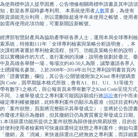
為使商標申請人提早因應，公告增修相關商標申請書及其申請須
知，歡迎各界屆時參考利用。 本系統使用者
人數
眾多，為使有
限資源能充分利用，所以需刪除超過半年未使用之帳號，使用者
如需再使用此項功能，可重新開設新帳號。
經濟部智慧財產局為協助產學研各界人士，運用本局全球專利檢
索系統，特推動111年「全球專利檢索與策略分析說明會」，本
次課程將著重於專利檢索流程、技巧、功能及策略分析的說明，
並以實機操作的方式，進行案例的演練；說明會規劃於臺北、臺
中及高雄各舉辦一場，每場次約40-50人為限，誠摯邀請各界人
士踴躍報名參加。 2.於2008年~2014年出刊之專利說明書首頁內
的「證書號數」欄位，其公告/公開號後附加之Kind 專利號碼查
詢 Code，因早期版本格式所致，會有A1、B1、U1、S1等後方
帶有數字1之格式，與公報首頁未帶有數字之Kind Code呈現方式
不同。 2.被舉發成立之專利案可能因訴願或行政
訴訟
進行中而未
確定專利權被撤銷，此時專利案件仍顯示為覈准（但詳目資料內
的「案件狀態」頁面將完整顯示其舉發成立）；並將於公告證書
作廢後才顯示為撤銷，但其撤銷日仍為實質審定舉發成立日期。
1.本項篩選功能所提供之案件狀態為歸併後的簡易狀態，目的在
於便利使用者檢索時可快速篩選特定狀態之專利案件；例如勾選
「撤銷」及「消滅」來快速篩選出已經無效之專利案，而詳細案