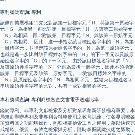
專利號碼查詢: 專利
該條件擴展模組12先比對該第一目標字元「H」與該第一原始字
元「G」為相異，再比對第一目標字元「H」與該第二原始字元
「N」為相異，再比對該第二目標字元「N」與該第一原始字元
「G」為相異。 因此，進一步指定該目標姓名字串的「N」為第
一目標字元，並指定該原始姓名字串的「N」為第一原始字元，
也就是進一步比對該目標姓名字串的「H」的下一字元以及該原
始姓名字串的「G」的下一字元。 由於該目標姓名字串的「N」
及該原始姓名字串的「N」分別為最後一個字元，因此不須指定
該第二目標字元及該第二原始字元。 比對該目標姓名字串的
「N」及原始姓名字串的「N」為相同字元，並結束目標姓名字
串與原始姓名字串的比對，共有一成對相異的字元。
專利號碼查詢: 專利商標審查文書電子送達比率
鑑於專利、非專利文獻檢索及分析對業界創新研發極為重要，本
局規劃舉辦專利及非專利資料庫使用之教育訓練，使各界明瞭各
項資料庫之功能與操作，熟稔相關檢索工具之運用，藉以快速完
成精確、優質、有效之檢索與分析，隨時掌握關鍵技術之脈動，