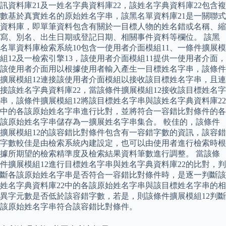
訊資料庫21及一姓名字典資料庫22，該姓名字典資料庫22包含複
數基於真實姓名的原始姓名字串，該黑名單資料庫21是一關聯式
資料庫，即單筆資料包含有關於一目標人物的姓名錯或名稱、縮
寫、別名、出生日期或登記日期、相關事件資料等欄位。 該黑
名單資料庫檢索系統10包含一使用者介面模組11、一條件擴展模
組12及一檢索引擎13，該使用者介面模組11提供一使用者介面，
該使用者介面用以根據使用者輸入產生一目標姓名字串，該條件
擴展模組12連接該使用者介面模組以接收該目標姓名字串，且連
接該姓名字典資料庫22，當該條件擴展模組12接收該目標姓名字
串，該條件擴展模組12將該目標姓名字串與該姓名字典資料庫22
中的各該原始姓名字串進行比對，並將符合一容錯比對條件的各
該原始姓名字串儲存為一擴展姓名字串集合。 較佳的，該條件
擴展模組12的該容錯比對條件包含有一容錯字數的資訊，該容錯
字數較佳是由檢索系統內建設定，也可以由使用者進行檢索時根
據所期望的檢索精準度及檢索結果資料筆數進行調整。 當該條
件擴展模組12進行目標姓名字串與姓名字典資料庫22的比對，判
斷各該原始姓名字串是否符合一容錯比對條件時，是逐一判斷該
姓名字典資料庫22中的各該原始姓名字串與該目標姓名字串的相
異字元數是否低於該容錯字數，若是，則該條件擴展模組12判斷
該原始姓名字串符合該容錯比對條件。