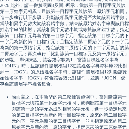
2026 此外，請一併參閱圖3及圖5所示，當該第一目標字元與該
第一原始字元相異，且該第一目標字元與該第二原始字元相同，
進一步執行以下步驟：判斷該相異字元數是否大於該容錯字數；
當該相異字元數大於該容錯字數，結束該原始姓名字串與該目標
姓名字串的比對；當該相異字元數小於或等於該容錯字數，指定
該第二目標字元為新的第一目標字元，指定該第二目標字元的下
一字元為新的第二目標字元；且指定該第二原始字元的下一字元
為新的第一原始字元，指定該第二原始字元的下二字元為新的第
二原始字元；再次執行「比對該第一目標字元及第一原始字元」
的步驟。 舉例來說，該容錯字數為1，當該目標姓名字串為
「JOHN」時，且該條件擴展模組12在該姓名字典資料庫22比對
到一「JOGN」的原始姓名字串時，該條件擴展模組12判斷該原
始姓名字串「JOGN」符合該容錯比對條件，並將「JOGN」儲
存至該擴展字串姓名集合。
簡而言之，在本新型的第二較佳實施例中，當判斷該第一
目標字元與該第一原始字元相同，或判斷該第一目標字元
與該第一原始字元為成對相異的字元後，進一步指定原來
的第二目標字元為新的第一目標字元，原來的第二目標字
元的下一字元為新的第二目標字元，並且指定原來的第二
原始字元為新的第一原始字元，指定原來的第二原始字元