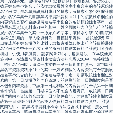
第一原始字元。 該檢索引擎13連接該條件擴展模組12以接收該
擴展姓名字串集合，並依據該擴展姓名字串集合中的各該原始姓
名字串進行黑名單資訊資料庫21的檢索，該檢索引擎13根據該擴
展姓名字串集合判斷該黑名單資訊資料庫21中的複數姓名欄位的
內容資訊是否符合該擴展姓名字串集合的各該原始姓名字串，當
該黑名單資訊資料庫21中的其中一姓名欄位的內容資訊符合該擴
展姓名字串集合的其中一原始姓名字串，該檢索引擎13判斷該姓
名欄位對應的一筆人物資料為一目標結果資料。 當該檢索引擎
13完成所有姓名欄位的比對，該檢索引擎13輸出符合該目擴展姓
名字串集合中任一姓名字串的所有目標結果資料至該使用者介面
模組11供使用者瀏覽。 請參閱圖7所示，也就是說，在本較佳實
施例中，在該黑名單資料庫檢索方法的步驟S201中，當接收該
目標姓名字串時，還進一步接收一第一日期條件資訊，當判斷該
黑名單資訊資料庫21中的其中一姓名欄位的內容資訊符合該擴展
姓名字串集合的其中一原始姓名字串，進一步讀取該姓名欄位對
應的一第一日期欄位的內容資訊，並判斷該第一日期欄位內是否
不包含內容資訊，或該第一日期欄位的內容資訊符合該第一日期
條件資訊，當該第一日期欄位內不包含內容資訊，或該第一日期
欄位的內容資訊符合該第一日期條件資訊，才判斷該姓名欄位及
該第一日期欄位對應的該筆人物資料為該目標結果資料。 請參
閱圖2所示，該黑名單資料庫檢索方法包含以下步驟：接收一目
標姓名字串；將該目標姓名字串與一姓名字典資料庫22的複數原