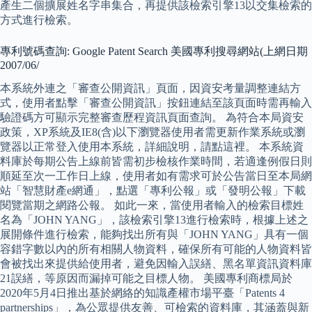
產生二個擴展姓名字串集合，再提供該檢索引擎13以交集檢索的
方式進行檢索。
專利號碼查詢: Google Patent Search 美國專利搜尋網站(上網日期
2007/06/
本系統外連之「審查公開資訊」頁面，因資安考量調整連結方
式，使用者點擊「審查公開資訊」按鈕連結至該頁面時需再輸入
驗證碼方可顯示完整審查歷程資訊頁面查詢。 為符合本局資安
政策，XP系統及IE8(含)以下瀏覽器使用者需更新作業系統或瀏
覽器以正常登入使用本系統，詳細說明，請點這裡。 本系統資
料庫於每期公告上線前皆需初步檢核作業時間，若適逢例假日則
順延至次一工作日上線，使用者如有需求可於公告當日至本局網
站「智慧財產e網通」，點選「專利公報」或「發明公報」下載
閱覽當期之網路公報。 如此一來，當使用者輸入的檢索目標姓
名為「JOHN YANG」，該檢索引擎13進行檢索時，根據上述之
展開條件進行檢索，能夠找出所有與「JOHN YANG」具有一個
容錯字數以內的所有相關人物資料，確保所有可能的人物資料皆
會被找出來提供給使用者，避免因輸入誤繕、黑名單資訊資料庫
21誤繕，等原因而漏掉可能之目標人物。 美國專利商標局於
2020年5月4日推出基於網絡的知識產權市場平臺「Patents 4
partnerships」，為公眾提供友善、可檢索的資料庫，其涵蓋與新