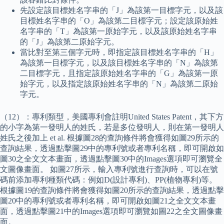
先設定該目標姓名字串的「J」為該第一目標字元，以及該
目標姓名字串的「O」為該第二目標字元；設定該原始姓
名字串的「T」為該第一原始字元，以及該原始姓名字串
的「J」為該第二原始字元。
當比對至第三個字元時，即指定該目標姓名字串的「H」
為該第一目標字元，以及該目標姓名字串的「N」為該第
二目標字元，且指定該原始姓名字串的「G」為該第一原
始字元，以及指定該原始姓名字串的「N」為該第二原始
字元。
（12）：專利類型，美國專利會註明United States Patent，其下方
的小字為第一發明人的姓氏，若是多位發明人，則在第一發明人
姓氏之後加上 et al. 根據圖28的查詢條件將會獲得如圖29所示的
查詢結果，透過點擊圖29中的專利號或者專利名稱，即可開啟如
圖30之全文文本畫面，透過點擊圖30中的Images選項即可瀏覽全
文圖像畫面。 如圖27所示，輸入專利號進行查詢時，可以在號
碼前添加專利種類代碼：例如D(設計專利)、PP(植物專利)等。
根據圖19的查詢條件將會獲得如圖20所示的查詢結果，透過點擊
圖20中的專利號或者專利名稱，即可開啟如圖21之全文文本畫
面，透過點擊圖21中的Images選項即可瀏覽如圖22之全文圖像畫
面。