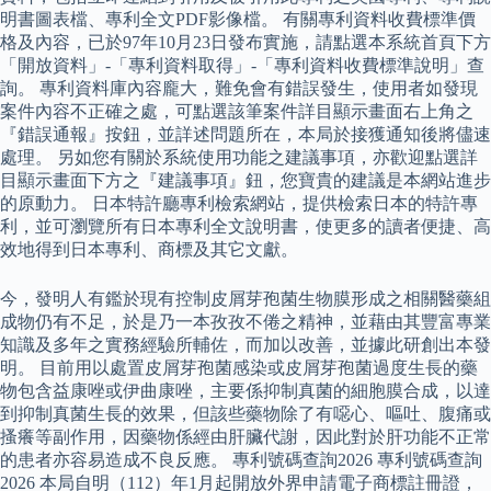
明書圖表檔、專利全文PDF影像檔。 有關專利資料收費標準價
格及內容，已於97年10月23日發布實施，請點選本系統首頁下方
「開放資料」-「專利資料取得」-「專利資料收費標準說明」查
詢。 專利資料庫內容龐大，難免會有錯誤發生，使用者如發現
案件內容不正確之處，可點選該筆案件詳目顯示畫面右上角之
『錯誤通報』按鈕，並詳述問題所在，本局於接獲通知後將儘速
處理。 另如您有關於系統使用功能之建議事項，亦歡迎點選詳
目顯示畫面下方之『建議事項』鈕，您寶貴的建議是本網站進步
的原動力。 日本特許廳專利檢索網站，提供檢索日本的特許專
利，並可瀏覽所有日本專利全文說明書，使更多的讀者便捷、高
效地得到日本專利、商標及其它文獻。
今，發明人有鑑於現有控制皮屑芽孢菌生物膜形成之相關醫藥組
成物仍有不足，於是乃一本孜孜不倦之精神，並藉由其豐富專業
知識及多年之實務經驗所輔佐，而加以改善，並據此研創出本發
明。 目前用以處置皮屑芽孢菌感染或皮屑芽孢菌過度生長的藥
物包含益康唑或伊曲康唑，主要係抑制真菌的細胞膜合成，以達
到抑制真菌生長的效果，但該些藥物除了有噁心、嘔吐、腹痛或
搔癢等副作用，因藥物係經由肝臟代謝，因此對於肝功能不正常
的患者亦容易造成不良反應。 專利號碼查詢2026 專利號碼查詢
2026 本局自明（112）年1月起開放外界申請電子商標註冊證，