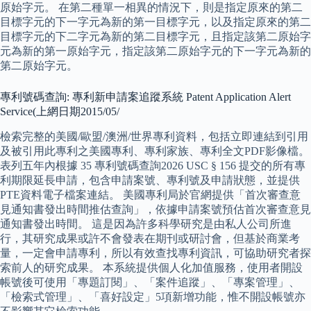
原始字元。 在第二種單一相異的情況下，則是指定原來的第二
目標字元的下一字元為新的第一目標字元，以及指定原來的第二
目標字元的下二字元為新的第二目標字元，且指定該第二原始字
元為新的第一原始字元，指定該第二原始字元的下一字元為新的
第二原始字元。
專利號碼查詢: 專利新申請案追蹤系統 Patent Application Alert
Service(上網日期2015/05/
檢索完整的美國/歐盟/澳洲/世界專利資料，包括立即連結到引用
及被引用此專利之美國專利、專利家族、專利全文PDF影像檔。
表列五年內根據 35 專利號碼查詢2026 USC § 156 提交的所有專
利期限延長申請，包含申請案號、專利號及申請狀態，並提供
PTE資料電子檔案連結。 美國專利局於官網提供「首次審查意
見通知書發出時間推估查詢」，依據申請案號預估首次審查意見
通知書發出時間。 這是因為許多科學研究是由私人公司所進
行，其研究成果或許不會發表在期刊或研討會，但基於商業考
量，一定會申請專利，所以有效查找專利資訊，可協助研究者探
索前人的研究成果。 本系統提供個人化加值服務，使用者開設
帳號後可使用「專題訂閱」、「案件追蹤」、「專案管理」、
「檢索式管理」、「喜好設定」5項新增功能，惟不開設帳號亦