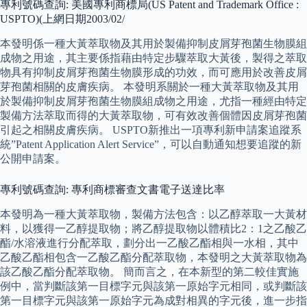
專利號碼查詢: 美國專利商標局(US Patent and Trademark Office :
USPTO)(上網日期2003/02/
本發明係一種大黃萃取物及其用於製備抑制皮屑芽孢菌生物膜組
成物之用途，其主要係指藉由特定步驟萃取大黃後，製得之萃取
物具有抑制皮屑芽孢菌生物膜形成的功效，而可應用於改善皮屑
芽孢菌相關的皮膚疾病。 本發明系關於一種大黃萃取物及其用
於製備抑制皮屑芽孢菌生物膜組成物之用途，尤指一種經由特定
製備方法萃取而得的大黃萃取物，可有效改善個體因皮屑芽孢菌
引起之相關皮膚疾病。 USPTO新推出一項專利新申請案追蹤系
統”Patent Application Alert Service”，可以自動通知想要追蹤的新
公開申請案。
專利號碼查詢: 專利商標審查文書電子送達比率
本發明為一種大黃萃取物，製備方法包含：以乙醇萃取一大黃材
料，以獲得一乙醇提取物；將乙醇提取物以體積比2：1之乙酸乙
酯/水溶液進行分配萃取，劃分出一乙酸乙酯相與一水相，其中
乙酸乙酯相包含一乙酸乙酯分配萃取物，本發明之大黃萃取物為
該乙酸乙酯分配萃取物。 簡而言之，在本新型的第二較佳實施
例中，當判斷該第一目標字元與該第一原始字元相同，或判斷該
第一目標字元與該第一原始字元為成對相異的字元後，進一步指