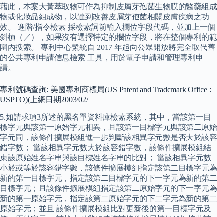
藉此，本案大黃萃取物可作為抑制皮屑芽孢菌生物膜的醫藥組成
物或化妝品組成物，以達到改善皮屑芽孢菌相關皮膚疾病之功
效。 進階/指令檢索 採檢索詞前輸入欄位字段代碼，並加上一個
斜槓（／），如果沒有選擇特定的欄位字段，將在整個專利的範
圍內搜索。 專利中心繫統自 2017 年起向公眾開放將完全取代舊
的公共專利申請信息檢索 工具，用於電子申請和管理專利申
請。
專利號碼查詢: 美國專利商標局(US Patent and Trademark Office :
USPTO)(上網日期2003/02/
5.如請求項3所述的黑名單資料庫檢索系統，其中，當該第一目
標字元與該第一原始字元相異，且該第一目標字元與該第二原始
字元同，該條件擴展模組進一步判斷該相異字元數是否大於該容
錯字數； 當該相異字元數大於該容錯字數，該條件擴展模組結
束該原始姓名字串與該目標姓名字串的比對； 當該相異字元數
小於或等於該容錯字數，該條件擴展模組指定該第二目標字元為
新的第一目標字元，指定該第二目標字元的下一字元為新的第二
目標字元；且該條件擴展模組指定該第二原始字元的下一字元為
新的第一原始字元，指定該第二原始字元的下二字元為新的第二
原始字元；並且 該條件擴展模組比對更新後的第一目標字元及