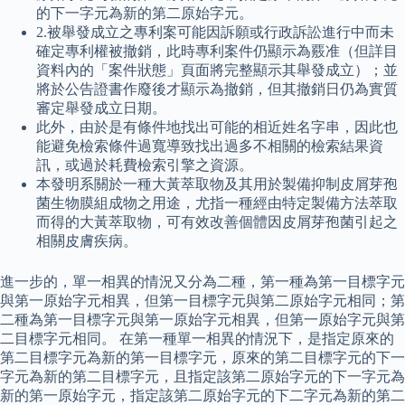
的下一字元為新的第二原始字元。
2.被舉發成立之專利案可能因訴願或行政訴訟進行中而未
確定專利權被撤銷，此時專利案件仍顯示為覈准（但詳目
資料內的「案件狀態」頁面將完整顯示其舉發成立）；並
將於公告證書作廢後才顯示為撤銷，但其撤銷日仍為實質
審定舉發成立日期。
此外，由於是有條件地找出可能的相近姓名字串，因此也
能避免檢索條件過寬導致找出過多不相關的檢索結果資
訊，或過於耗費檢索引擎之資源。
本發明系關於一種大黃萃取物及其用於製備抑制皮屑芽孢
菌生物膜組成物之用途，尤指一種經由特定製備方法萃取
而得的大黃萃取物，可有效改善個體因皮屑芽孢菌引起之
相關皮膚疾病。
進一步的，單一相異的情況又分為二種，第一種為第一目標字元
與第一原始字元相異，但第一目標字元與第二原始字元相同；第
二種為第一目標字元與第一原始字元相異，但第一原始字元與第
二目標字元相同。 在第一種單一相異的情況下，是指定原來的
第二目標字元為新的第一目標字元，原來的第二目標字元的下一
字元為新的第二目標字元，且指定該第二原始字元的下一字元為
新的第一原始字元，指定該第二原始字元的下二字元為新的第二