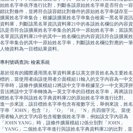
始姓名字串依序進行比對，判斷各該原始姓名字串是否符合一容
錯比對條件，並將符合該容錯比對條件的原始姓名字串儲存至一
擴展姓名字串集合；根據該擴展姓名字串集合檢索一黑名單資訊
資料庫，判斷該黑名單資訊資料庫21中的各該姓名欄位的內容資
訊是否符合該擴展姓名字串集合的其中一原始姓名字串；當該黑
名單資訊資料庫21中的其中一姓名欄位的內容資訊符合該擴展姓
名字串集合的其中一原始姓名字串，判斷該姓名欄位對應的一筆
人物資料為一目標結果資料。
專利號碼查詢: 檢索系統
基於現有的國際通用黑名單資料庫多以英文拼音姓名為主要姓名
標的，當使用者由該使用者介面模組11輸入的文字內容為一中文
字串時，該條件擴展模組12將該中文字串根據至少一中文英譯拼
音法將該中文字串轉換為一英文字串的目標姓名字串，再將該目
標姓名字串與該姓名字典資料庫22的原始姓名字串進行比對。
進一步來說，該目標姓名字串包含有複數字元，舉例來說，姓名
字串「JOHN」包含「J」「O」「H」「N」共四個字元。 當使
用者輸入的文字內容包含複數個姓名字串，例如該文字內容為
「JOHN YANG」時，該條件擴展模組12係分別對「JOHN」
「YANG」二個姓名字串進行與該姓名字典資料庫22的比對，並