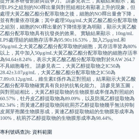
提升業界研發創新與競爭力。 請參見表三，實驗結果顯示，處
理LPS之組別的NO釋出量與對照組相比有顯著上升的現象，但
處理大黃乙酸乙酯分配萃取物之後，細胞的NO釋出量會下降，
並有劑量依存現象；其中處理50μg/mL大黃乙酸乙酯分配萃取物
之組別，細胞的NO釋出量的下降情形更為明顯，顯示大黃乙酸
乙酯分配萃取物具有抗發炎的效果。 實驗結果顯示，10ng/mL
LPS處理組的細胞存活率為95.90±16.53%，加入25μg/mL和
50μg/mL之大黃乙酸乙酯分配萃取物的細胞，其存活率皆為80%
以上，其中加入50μg/mL大黃乙酸乙酯分配萃取物的細胞存活率
為94.64±8.24%，表示大黃乙酸乙酯分配萃取物對於RAW 264.7
不具細胞毒性。 請參見表二，大黃乙醇提取物之IC50為
28.42±3.07μg/mL，大黃乙酸乙酯分配萃取物之IC50為
7.89±0.12μg/mL，維生素E係作為正對照組，結果顯示大黃乙酸
乙酯分配萃取物確實具有良好的抗氧化能力。 請參見第五圖，
與對照組相比，大黃乙醇提取物的生物膜形成率僅為對照組的
60.57%，牡丹皮乙醇提取物為89.09%，以及防風乙醇提取物為
82.34%；而黃連乙醇提取物與杭荊芥乙醇提取物幾乎無法抑制
皮屑芽孢菌生物膜形成，黃連乙醇提取物組的生物膜形成率為
100%，杭荊芥乙醇提取物的生物膜形成率為98.44%。
專利號碼查詢: 資料範圍