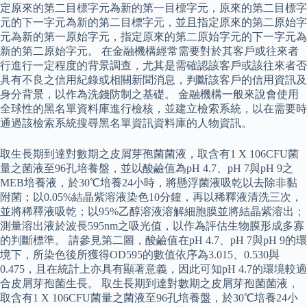
定原來的第二目標字元為新的第一目標字元，原來的第二目標字
元的下一字元為新的第二目標字元，並且指定原來的第二原始字
元為新的第一原始字元，指定原來的第二原始字元的下一字元為
新的第二原始字元。 在金融機構經常需要對於其客戶或往來者
行進行一定程度的背景調查，尤其是需確認該客戶或該往來者否
具有不良之信用紀錄或相關新聞消息，判斷該客戶的信用資訊及
身分背景，以作為洗錢防制之基礎。 金融機構一般來說會使用
全球性的黑名單資料庫進行檢核，並建立檢索系統，以在需要時
通過該檢索系統搜尋黑名單資訊資料庫的人物資訊。
取生長期到達對數期之皮屑芽孢菌菌液，取含有1 X 106CFU菌
量之菌液至96孔培養盤，並以酸鹼值為pH 4.7、pH 7與pH 9之
MEB培養液，於30℃培養24小時，將懸浮菌液吸乾以去除非黏
附菌；以0.05%結晶紫溶液染色10分鐘，再以稀釋液清洗三次，
並將稀釋液吸乾；以95%乙醇溶液溶解細胞膜並將結晶紫溶出；
測量溶出液於波長595nm之吸光值，以作為評估生物膜形成多寡
的判斷標準。 請參見第二圖，酸鹼值在pH 4.7、pH 7與pH 9的環
境下，所染色後所獲得OD595的數值依序為3.015、0.530與
0.475，且在統計上亦具有顯著意義，因此可知pH 4.7的環境較適
合皮屑芽孢菌生長。 取生長期到達對數期之皮屑芽孢菌菌液，
取含有1 X 106CFU菌量之菌液至96孔培養盤，於30℃培養24小