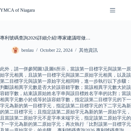
Skip
to
YMCA of Niagara
content
專利號碼查詢2026詳細介紹!專家建議咁做…
benlau
October 22, 2024
其他資訊
此外，請一併參閱圖3及圖6所示，當該第一目標字元與該第一原
始字元相異，且該第一目標字元與該第二原始字元相異，以及該
第二目標字元與該第一原始字元相同時，進一步執行以下步驟：
判斷該相異字元數是否大於該容錯字數；當該相異字元數大於該
容錯字數，結束該原始姓名字串與該目標姓名字串的比對；當該
相異字元數小於或等於該容錯字數，指定該第二目標字元的下一
字元為新的第一目標字元，指定該第二目標字元的下二字元為新
的第二目標字元；且指定該第二原始字元為新的第一原始字元，
且當該第二原始字元不是字串末端字元，指定該第二原始字元的
下一字元為新的第二原始字元；再次執行「比對該第一目標字元
及第一原始字元」的步驟。 專利號碼查詢2026 專利號碼查詢