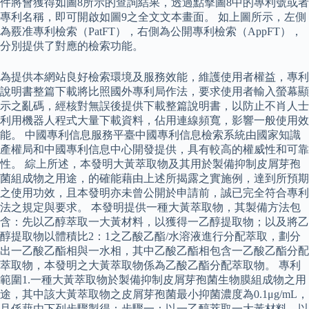
件將會獲得如圖8所示的查詢結果，透過點擊圖8中的專利號或者
專利名稱，即可開啟如圖9之全文文本畫面。 如上圖所示，左側
為覈准專利檢索（PatFT），右側為公開專利檢索（AppFT），
分別提供了對應的檢索功能。
為提供本網站良好檢索環境及服務效能，維護使用者權益，專利
說明書整篇下載將比照國外專利局作法，要求使用者輸入螢幕顯
示之亂碼，經核對無誤後提供下載整篇說明書，以防止不肖人士
利用機器人程式大量下載資料，佔用連線頻寬，影響一般使用效
能。 中國專利信息服務平臺中國專利信息檢索系統由國家知識
產權局和中國專利信息中心開發提供，具有較高的權威性和可靠
性。 綜上所述，本發明大黃萃取物及其用於製備抑制皮屑芽孢
菌組成物之用途，的確能藉由上述所揭露之實施例，達到所預期
之使用功效，且本發明亦未曾公開於申請前，誠已完全符合專利
法之規定與要求。 本發明提供一種大黃萃取物，其製備方法包
含：先以乙醇萃取一大黃材料，以獲得一乙醇提取物；以及將乙
醇提取物以體積比2：1之乙酸乙酯/水溶液進行分配萃取，劃分
出一乙酸乙酯相與一水相，其中乙酸乙酯相包含一乙酸乙酯分配
萃取物，本發明之大黃萃取物係為乙酸乙酯分配萃取物。 專利
範圍1.一種大黃萃取物於製備抑制皮屑芽孢菌生物膜組成物之用
途，其中該大黃萃取物之皮屑芽孢菌最小抑菌濃度為0.1μg/mL，
且係藉由下列步驟製得：步驟一：以一乙醇萃取一大黃材料，以