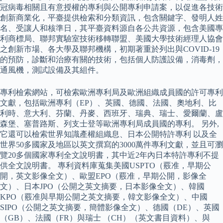
冠病毒相關且有意授權的專利與公開專利申請案，以促進各技術
創新商業化，平臺提供檢索和分類資訊，包含關鍵字、發明人姓
名、受讓人和核準日，其平臺資料源自各公共資源，包含美國專
利商標局、聯邦實驗室技術移轉聯盟、美國大學技術經理人協會
之創新市場、各大學及聯邦機構，初期著重於列出與COVID-19
的預防，診斷和治療有關的技術，包括個人防護設備，消毒劑，
通風機，測試設備及其組件。
專利檢索網站，可檢索歐洲專利局及歐洲組織成員國的許可專利
文獻，包括歐洲專利（EP）、英國、德國、法國、奧地利、比
利時、意大利、芬蘭、丹麥、西班牙、瑞典、瑞士、愛爾蘭、盧
森堡、塞普路斯、列支士登等歐洲專利局成員國的專利。 另外,
它還可以檢索世界知識產權組織息、日本公開特許專利 以及全
世界50多國家及地區以英文撰寫的3000萬件專利文獻，並且可瀏
覽20多個國家專利全文說明書，其中近2年內日本特許專利不提
供全文說明書。 專利資料庫蒐集美國USPTO（覈准，早期公
開，英文影像全文）、歐盟EPO（覈准，早期公開，影像全
文）、日本JPO（公開之英文摘要，日本影像全文）、韓國
KPO（覈准與早期公開之英文摘要，韓文影像全文）、中國
SIPO（公開之英文摘要，簡體影像全文）、德國（DE）、英國
（GB）、法國（FR）與瑞士 （CH）（英文書目資料）、與