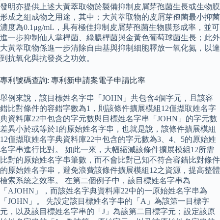
發明亦提供上述大黃萃取物於製備抑制皮屑芽孢菌生長或生物膜
形成之組成物之用途，其中；大黃萃取物的皮屑芽孢菌最小抑菌
濃度為0.1μg/mL，具有極佳抑制皮屑芽孢菌生物膜形成率，並可
進一步抑制仙人掌桿菌、綠膿桿菌與金黃色葡萄球菌生長；此外
大黃萃取物係進一步清除自由基與抑制細胞釋放一氧化氮，以達
到抗氧化與抗發炎之功效。
專利號碼查詢: 專利新申請案電子申請比率
舉例來說，該目標姓名字串「JOHN」共包含4個字元，且該容
錯比對條件的容錯字數為1，則該條件擴展模組12僅擷取姓名字
典資料庫22中包含的字元數與目標姓名字串「JOHN」的字元數
差異小於或等於1的原始姓名字串，也就是說，該條件擴展模組
12僅擷取姓名字典資料庫22中包含的字元數為3、4、5的原始姓
名字串進行比對。 如此一來，大幅縮減該條件擴展模組12所需
比對的原始姓名字串筆數，而不會比對已知不符合容錯比對條件
的原始姓名字串，避免浪費該條件擴展模組12之資源，提高整體
檢索系統之效率。 在第二個例子中，該目標姓名字串為
「AJOHN」，而該姓名字典資料庫22中的一原始姓名字串為
「JOHN」。 先設定該目標姓名字串的「A」為該第一目標字
元，以及該目標姓名字串的「J」為該第二目標字元；設定該原