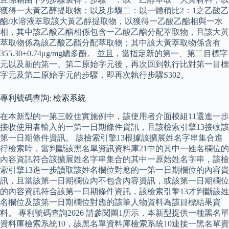
獲得一大黃乙醇提取物；以及步驟二：以一體積比2：1之乙酸乙
酯/水溶液萃取該大黃乙醇提取物，以獲得一乙酸乙酯相與一水
相，其中該乙酸乙酯相係包含一乙酸乙酯分配萃取物，且該大黃
萃取物係為該乙酸乙酯分配萃取物；其中該大黃萃取物係含有
355.30±0.74μg/mg總多酚。 並且，當指定新的第一、第二目標字
元以及新的第一、第二原始字元後，再次回到執行比對第一目標
字元及第二原始字元的步驟，即再次執行步驟S302。
專利號碼查詢: 檢索系統
在本新型的一第三較佳實施例中，該使用者介面模組11還進一步
接收使用者輸入的一第一日期條件資訊，且該檢索引擎13接收該
第一日期條件資訊。 該檢索引擎13根據該擴展姓名字串集合進
行檢索時，當判斷該黑名單資訊資料庫21中的其中一姓名欄位的
內容資訊符合該擴展姓名字串集合的其中一原始姓名字串，該檢
索引擎13進一步讀取該姓名欄位對應的一第一日期欄位的內容資
訊，且當該第一日期欄位內不包含內容資訊，或該第一日期欄位
的內容資訊符合該第一日期條件資訊，該檢索引擎13才判斷該姓
名欄位及該第一日期欄位對應的該筆人物資料為該目標結果資
料。 專利號碼查詢2026 請參閱圖1所示，本新型提供一種黑名單
資料庫檢索系統10，該黑名單資料庫檢索系統10連接一黑名單資