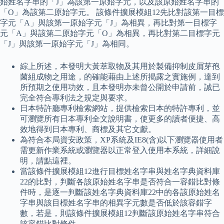
始姓名字串的「J」為該第一原始字元，以及該原始姓名字串的
「O」為該第二原始字元。 該條件擴展模組12先比對該第一目標
字元「A」與該第一原始字元「J」為相異，再比對第一目標字
元「A」與該第二原始字元「O」為相異，再比對第二目標字元
「J」與該第一原始字元「J」為相同。
綜上所述，本發明大黃萃取物及其用於製備抑制皮屑芽孢
菌組成物之用途，的確能藉由上述所揭露之實施例，達到
所預期之使用功效，且本發明亦未曾公開於申請前，誠已
完全符合專利法之規定與要求。
日本特許廳專利檢索網站，提供檢索日本的特許專利，並
可瀏覽所有日本專利全文說明書，使更多的讀者便捷、高
效地得到日本專利、商標及其它文獻。
為符合本局資安政策，XP系統及IE8(含)以下瀏覽器使用者
需更新作業系統或瀏覽器以正常登入使用本系統，詳細說
明，請點這裡。
當該條件擴展模組12進行目標姓名字串與姓名字典資料庫
22的比對，判斷各該原始姓名字串是否符合一容錯比對條
件時，是逐一判斷該姓名字典資料庫22中的各該原始姓名
字串與該目標姓名字串的相異字元數是否低於該容錯字
數，若是，則該條件擴展模組12判斷該原始姓名字串符合
該容錯比對條件。