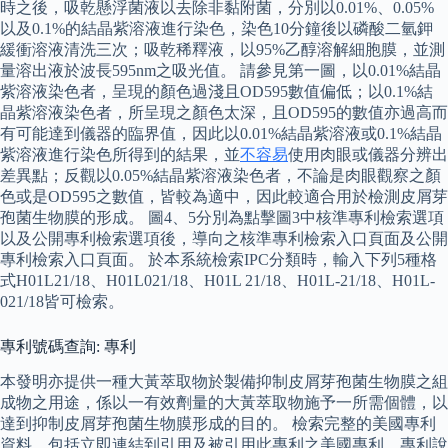
時之後，吸乾懸浮菌液以去除非黏附菌，分別以0.01%、0.05%
以及0.1%的結晶紫溶液進行染色，染色10分鐘後以磷酸二氫鉀
緩衝溶液清洗三次；吸乾稀釋液，以95%乙醇溶解細胞膜，並測
量溶出液於波長595nm之吸光值。 請參見第一圖，以0.01%結晶
紫溶液染色者，呈現的顏色過淺且OD595數值偏低；以0.1%結
晶紫溶液染色者，所呈現之顏色太深，且OD595的數值亦過高而
有可能達到儀器的臨界值，因此以0.01%結晶紫溶液或0.1%結晶
紫溶液進行染色所得到的結果，並
不容易
使用肉眼或儀器分辨出
差異點；反觀以0.05%結晶紫溶液染色者，不論是肉眼觀察之顏
色或是OD595之數值，皆較為適中，因此較適合用於檢測皮屑芽
孢菌生物膜的形成。 圖4、5分別為點擊圖3中核準專利檢索選項
以及公開專利檢索選項後，導向之核準專利檢索入口頁面及公開
專利檢索入口頁面。 於本系統檢索IPC分類時，輸入下列5種格
式H01L21/18、H01L021/18、H01L 21/18、H01L-21/18、H01L-
021/18皆可檢索。
專利號碼查詢: 專利
本發明亦提供一種大黃萃取物於製備抑制皮屑芽孢菌生物膜之組
成物之用途，係以一有效劑量的大黃萃取物施予一所需個體，以
達到抑制皮屑芽孢菌生物膜形成的目的。 檢索完整的美國專利
資料，包括立即連結到引用及被引用此專利之美國專利、專利說