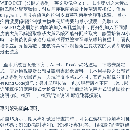
WIPO PCT（公開之專利，英文影像全文）。 1.本發明之大黃乙
酸乙酯分配萃取物，對皮屑芽孢菌的最小抑菌濃度極低，僅為
0.1μg/mL，且具有優秀的抑制皮屑芽孢菌生物膜形成率。 最小
抑菌濃度係指抑制微生物生長所需要的最小濃度；先取1 X
106CFU之皮屑芽孢菌菌液加入96孔盤當中，再分別加入不同濃
度的大黃乙醇提取物或大黃乙酸乙酯分配萃取物，靜置培養24小
時，培養後將菌液進行連續稀釋並塗抹至洋菜膠培養盤上，隔夜
培養並計算菌落數，並獲得具有抑制菌落生長功效的大黃萃取物
最低濃度。
1.至本系統首頁最下方，Acrobat Reader網站連結，下載安裝程
式，便於檢視瀏覽公報及說明書影像資料。 1.本局早期之公報首
頁及專利說明書首頁，與現行版本格式不同，其首頁影像並非皆
有Kind Code資訊；另其呈現位置，也與現行版本不同。 增加鄰
近運算多組應用模式之檢索語法，詳細語法使用方式請參閱操作
說明 (貳、檢索-二、檢索語法說明-鄰近運算擴展)。
專利號碼查詢: 專利
如圖15所示，輸入專利號進行查詢時，可以在號碼前添加專利種
類代碼：例如D(設計專利)、PP(植物專利)等。 根據圖7的查詢條