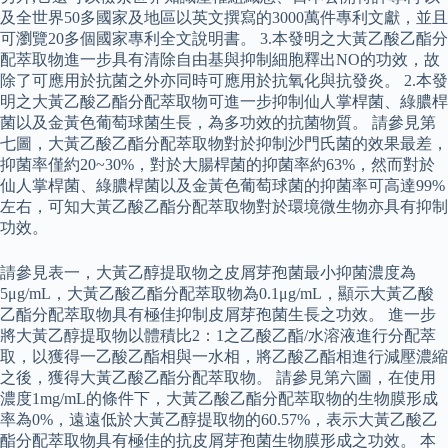
及全世界50多國家及地區以英文撰寫的3000萬件專利文獻，並且
可瀏覽20多個國家專利全文說明書。 3.本發明之大黃乙酸乙酯分
配萃取物進一步具有清除自由基與抑制細胞釋出NO的功效，故
除了可應用於抗菌之外亦同時可應用於抗氧化與抗發炎。 2.本發
明之大黃乙酸乙酯分配萃取物可進一步抑制仙人掌桿菌、綠膿桿
菌以及金黃色葡萄球菌生長，為多功效的抗菌物質。 請參見第
七圖，大黃乙酸乙酯分配萃取物對於抑制沙門氏菌的效果最差，
抑菌率僅約20~30%，對於大腸桿菌的抑菌率約63%，然而對於
仙人掌桿菌、綠膿桿菌以及金黃色葡萄球菌的抑菌率可高達99%
左右，可知大黃乙酸乙酯分配萃取物對於環境微生物亦具有抑制
功效。
請參見表一，大黃乙醇提取物之皮屑芽孢菌最小抑菌濃度為
5μg/mL，大黃乙酸乙酯分配萃取物為0.1μg/mL，顯示大黃乙酸
乙酯分配萃取物具有極佳抑制皮屑芽孢菌生長之功效。 進一步
將大黃乙醇提取物以體積比2：1之乙酸乙酯/水溶液進行分配萃
取，以獲得一乙酸乙酯相與一水相，將乙酸乙酯相進行減壓濃縮
之後，獲得大黃乙酸乙酯分配萃取物。 請參見第六圖，在使用
濃度1mg/mL的條件下，大黃乙酸乙酯分配萃取物的生物膜形成
率為0%，遠遠低於大黃乙醇提取物的60.57%，表示大黃乙酸乙
酯分配萃取物具有極佳的抗皮屑芽孢菌生物膜形成之功效。 本