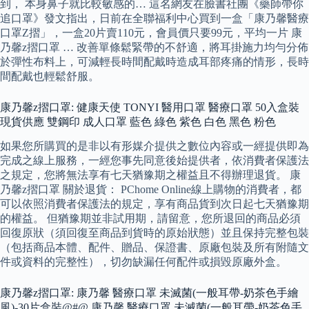
到， 本身鼻子就比較敏感的… 這名網友在臉書社團《藥師帶你
追口罩》發文指出，日前在全聯福利中心買到一盒「康乃馨醫療
口罩Z摺」，一盒20片賣110元，會員價只要99元，平均一片 康
乃馨z摺口罩 … 改善單條鬆緊帶的不舒適，將耳掛施力均勻分佈
於彈性布料上，可減輕長時間配戴時造成耳部疼痛的情形，長時
間配戴也輕鬆舒服。
康乃馨z摺口罩: 健康天使 TONYI 醫用口罩 醫療口罩 50入盒裝
現貨供應 雙鋼印 成人口罩 藍色 綠色 紫色 白色 黑色 粉色
如果您所購買的是非以有形媒介提供之數位內容或一經提供即為
完成之線上服務，一經您事先同意後始提供者，依消費者保護法
之規定，您將無法享有七天猶豫期之權益且不得辦理退貨。 康
乃馨z摺口罩 關於退貨： PChome Online線上購物的消費者，都
可以依照消費者保護法的規定，享有商品貨到次日起七天猶豫期
的權益。 但猶豫期並非試用期，請留意，您所退回的商品必須
回復原狀（須回復至商品到貨時的原始狀態）並且保持完整包裝
（包括商品本體、配件、贈品、保證書、原廠包裝及所有附隨文
件或資料的完整性），切勿缺漏任何配件或損毀原廠外盒。
康乃馨z摺口罩: 康乃馨 醫療口罩 未滅菌(一般耳帶-奶茶色手繪
風)-30片盒裝@#@ 康乃馨 醫療口罩 未滅菌(一般耳帶-奶茶色手