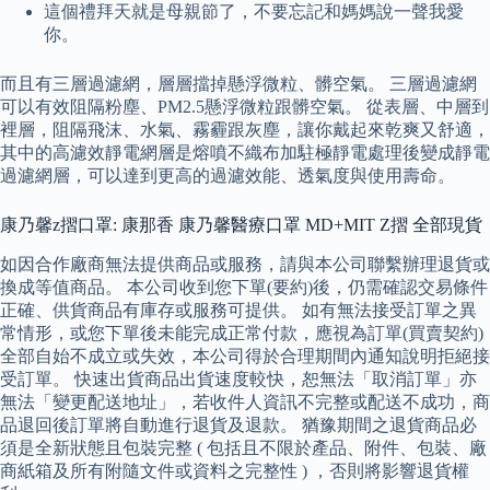
這個禮拜天就是母親節了，不要忘記和媽媽說一聲我愛
你。
而且有三層過濾網，層層擋掉懸浮微粒、髒空氣。 三層過濾網
可以有效阻隔粉塵、PM2.5懸浮微粒跟髒空氣。 從表層、中層到
裡層，阻隔飛沫、水氣、霧霾跟灰塵，讓你戴起來乾爽又舒適，
其中的高濾效靜電網層是熔噴不織布加駐極靜電處理後變成靜電
過濾網層，可以達到更高的過濾效能、透氣度與使用壽命。
康乃馨z摺口罩: 康那香 康乃馨醫療口罩 MD+MIT Z摺 全部現貨
如因合作廠商無法提供商品或服務，請與本公司聯繫辦理退貨或
換成等值商品。 本公司收到您下單(要約)後，仍需確認交易條件
正確、供貨商品有庫存或服務可提供。 如有無法接受訂單之異
常情形，或您下單後未能完成正常付款，應視為訂單(買賣契約)
全部自始不成立或失效，本公司得於合理期間內通知說明拒絕接
受訂單。 快速出貨商品出貨速度較快，恕無法「取消訂單」亦
無法「變更配送地址」，若收件人資訊不完整或配送不成功，商
品退回後訂單將自動進行退貨及退款。 猶豫期間之退貨商品必
須是全新狀態且包裝完整 ( 包括且不限於產品、附件、包裝、廠
商紙箱及所有附隨文件或資料之完整性 ) ，否則將影響退貨權