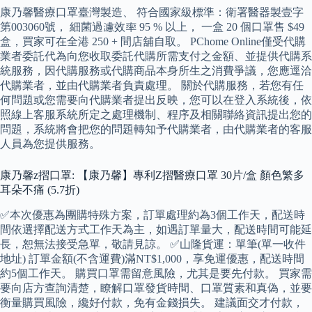
康乃馨醫療口罩臺灣製造、 符合國家級標準：衛署醫器製壹字
第003060號， 細菌過濾效率 95 % 以上， 一盒 20 個口罩售 $49
盒，買家可在全港 250 + 間店舖自取。 PChome Online僅受代購
業者委託代為向您收取委託代購所需支付之金額、並提供代購系
統服務，因代購服務或代購商品本身所生之消費爭議，您應逕洽
代購業者，並由代購業者負責處理。 關於代購服務，若您有任
何問題或您需要向代購業者提出反映，您可以在登入系統後，依
照線上客服系統所定之處理機制、程序及相關聯絡資訊提出您的
問題，系統將會把您的問題轉知予代購業者，由代購業者的客服
人員為您提供服務。
康乃馨z摺口罩: 【康乃馨】專利Z摺醫療口罩 30片/盒 顏色繁多
耳朵不痛 (5.7折)
✅本次優惠為團購特殊方案，訂單處理約為3個工作天，配送時
間依選擇配送方式工作天為主，如遇訂單量大，配送時間可能延
長，恕無法接受急單，敬請見諒。 ✅山隆貨運：單筆(單一收件
地址) 訂單金額(不含運費)滿NT$1,000，享免運優惠，配送時間
約5個工作天。 購買口罩需留意風險，尤其是要先付款。 買家需
要向店方查詢清楚，瞭解口罩發貨時間、口罩質素和真偽，並要
衡量購買風險，纔好付款，免有金錢損失。 建議面交才付款，