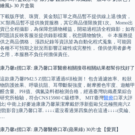
繪風)- 30 片盒裝
下載版序號、珠寶、黃金類訂單之商品暫不提供線上退/換貨，
3C類商品暫不提供換貨服務，其它商品僅限換貨1次。 Momo出
貨已全程攝影，為保障您購物權益，開箱過程請全程錄影；如有
問題請反映客服並提供錄影檔案，祝您購物愉快。 ※ 本服務提
供之商品價格 、漲跌紀錄等資訊皆為自動化程式蒐集，可能因
各種不可預期之狀況而影響正確性或完整性， 僅供使用者參考
之用，本服務不負任何擔保責任。
康乃馨z摺口罩: 康乃馨口罩醫療相關搜尋相關結果都幫你找好了
這款康乃馨PM2.5 Z摺口罩通過8項檢測！ 包含過濾效率、粒狀
物防護效果、呼吸抗阻、耳帶斷裂強度，耐摩擦色牢度、遊離甲
醛含量、PH值、偶氮染料都檢測合格，經過臺灣紡織產業綜合
研究所檢驗，符合CNS15980 C級標準。 MIT臺灣
醫療
口罩大評
比| 中衛上好麥迪康康乃馨萊潔摩戴舒淨新藍歐兒北極熊南六Z
摺[影音]|康乃馨口罩. ↓↓↓↓還沒看過第四集的在這邊↓↓↓↓(奕綸、
…
康乃馨z摺口罩: 康乃馨醫療口罩(蘋果綠) 30片/盒【愛買】