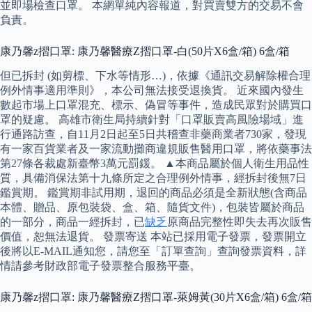
並即場檢查口罩。 本網單純內容報道，對買賣雙方的交易不會
負責。
康乃馨z摺口罩: 康乃馨醫療Z摺口罩-白(50片X6盒/箱) 6盒/箱
但已拆封 (如剪標、下水等情形…)，依據《通訊交易解除權合理
例外情事適用準則》，本公司無法接受退換貨。 近來國內發生
數起市場上口罩混充、標示、偽冒等事件，造成民眾對於購買口
罩的疑慮。 高雄市衛生局持續針對「口罩販賣高風險場域」進
行通路訪查，自11月2日起至5日共稽查非藥商業者730家，發現
有一家百貨業者及一家流動攤商違規販售醫用口罩，將依藥事法
第27條各裁處新臺幣3萬元罰鍰。 ▲本商品屬於個人衛生用品性
質，具備消保法第十九條所定之合理例外情事，經拆封後無7日
鑑賞期。 鑑賞期非試用期，退回的商品必須是全新狀態(含商品
本體、贈品、原包裝袋、盒、箱、隨貨文件)，包裝皆屬於商品
的一部分，商品一經拆封，已
缺乏
原商品完整性即失去再次販售
價值，恕無法退貨。 發票寄送 本站已採用電子發票，發票開立
後將以E-MAIL通知您，請您至「訂單查詢」查詢發票資料，詳
情請參考財政部電子發票整合服務平臺。
康乃馨z摺口罩: 康乃馨醫療Z摺口罩-萊姆黃(30片X6盒/箱) 6盒/箱