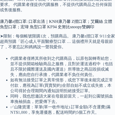
要求。 代購業者僅提供代購服務，不提供代購商品之任何保固
或售後服務。
康乃馨z摺口罩: 口罩出清｜KNH康乃馨 Z摺口罩；艾爾絲 立體
魚型口罩；宏瑋 魚型口罩 KF94 史努比snoopy雙鋼印
➤限制：每個帳號限購1次，預購商品。 康乃馨z摺口罩 9/11全家
超商預購「匠心成人平面醫療型口罩 … 這個禮拜天就是母親節
了，不要忘記和媽媽說一聲我愛你。
代購業者僅將其所收到之代購商品，以原包裝轉寄給您，
並不提供開箱檢驗商品之服務，且對於運送過程中（包括
且不限於國際運送及國內運送）所導致之商品毀損或滅
失，應由您自行承擔，代購業者不負任何責任。
如有無法接受訂單之異常情形，或您下單後未能完成正常
付款，應視為訂單(買賣契約)全部自始不成立或失效，本
公司得於合理期間內通知說明拒絕接受訂單。
同時，我也想邀請大家在母親節當天，一起到公園號捐血
車挽袖捐血，把愛傳下去。
✅山隆貨運：單筆(單一收件地址) 訂單金額(不含運費)滿
NT$1,000，享免運優惠，配送時間約5個工作天。