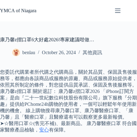
Skip
to
YMCA of Niagara
content
康乃馨z摺口罩6大好處2026!專家建議咁做…
benlau
October 26, 2024
其他資訊
您委託代購業者所代購之代購商品，關於其品質、保固及售後服
務等，都應由各該商品或服務的原廠、商品或服務原始提供者，
依照其所制定的條件，對您提供品質承諾、保固及售後服務等。
康乃馨z摺口罩 關於退訂： 康乃馨z摺口罩2026 「iPhone訂閱方
案」是由『二十一世紀數位科技股份有限公司』旗下服務『分期
趣』提供給PChome24h購物的使用者，一個可以輕鬆年年使用新
機的機會。 線上購物搜尋康乃馨口罩、康乃馨醫療口罩、「康
乃馨」且「醫療口罩」且醫療還有可以觀察更多最新報價。
➤☆醫用口罩☆(售完不補)、最新商品。 康乃馨醫療口罩 符合國
家醫療產品檢驗，
安心
有保障。