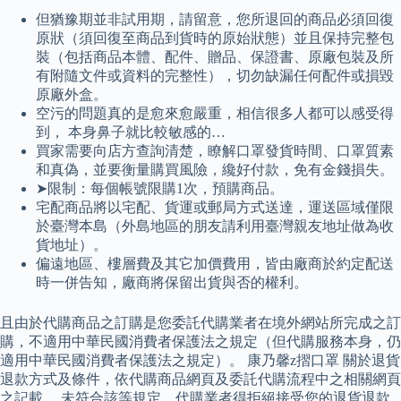
但猶豫期並非試用期，請留意，您所退回的商品必須回復
原狀（須回復至商品到貨時的原始狀態）並且保持完整包
裝（包括商品本體、配件、贈品、保證書、原廠包裝及所
有附隨文件或資料的完整性），切勿缺漏任何配件或損毀
原廠外盒。
空污的問題真的是愈來愈嚴重，相信很多人都可以感受得
到， 本身鼻子就比較敏感的…
買家需要向店方查詢清楚，瞭解口罩發貨時間、口罩質素
和真偽，並要衡量購買風險，纔好付款，免有金錢損失。
➤限制：每個帳號限購1次，預購商品。
宅配商品將以宅配、貨運或郵局方式送達，運送區域僅限
於臺灣本島（外島地區的朋友請利用臺灣親友地址做為收
貨地址）。
偏遠地區、樓層費及其它加價費用，皆由廠商於約定配送
時一併告知，廠商將保留出貨與否的權利。
且由於代購商品之訂購是您委託代購業者在境外網站所完成之訂
購，不適用中華民國消費者保護法之規定（但代購服務本身，仍
適用中華民國消費者保護法之規定）。 康乃馨z摺口罩 關於退貨
退款方式及條件，依代購商品網頁及委託代購流程中之相關網頁
之記載。 未符合該等規定，代購業者得拒絕接受您的退貨退款