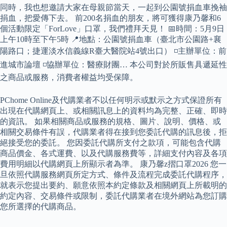
同時，我也想邀請大家在母親節當天，一起到公園號捐血車挽袖
捐血，把愛傳下去。 前200名捐血的朋友，將可獲得康乃馨和6
個活動限定「ForLove」口罩，我們禮拜天見！ 📅時間：5月9日
上午10時至下午5時 📍地點：公園號捐血車（臺北市公園路+襄
陽路口；捷運淡水信義線R臺大醫院站4號出口） ◽️主辦單位：前
進城市論壇 ◽️協辦單位：醫療財團… 本公司對於所販售具遞延性
之商品或服務，消費者權益均受保障。
PChome Online及代購業者不以任何明示或默示之方式保證所有
出現在代購網頁上、或相關訊息上的資料均為完整、正確、即時
的資訊。 如果相關商品或服務的規格、圖片、說明、價格、或
相關交易條件有誤，代購業者得在接到您委託代購的訊息後，拒
絕接受您的委託。 您因委託代購所支付之款項，可能包含代購
商品價金、各式運費、以及代購服務費等，詳細支付內容及各項
費用明細以代購網頁上所顯示者為準。 康乃馨z摺口罩2026 您一
旦依照代購服務網頁所定方式、條件及流程完成委託代購程序，
就表示您提出要約、願意依照本約定條款及相關網頁上所載明的
約定內容、交易條件或限制，委託代購業者在境外網站為您訂購
您所選擇的代購商品。