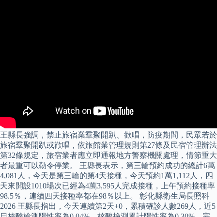
王縣長強調，禁止旅宿業羣聚開趴、歡唱，防疫期間，民眾若於
旅宿羣聚開趴或歡唱，依旅館業管理規則第27條及民宿管理辦法
第32條規定，旅宿業者應立即通報地方警察機關處理，情節重大
者最重可以勒令停業。 王縣長表示，第三輪預約成功的總計6萬
4,081人，今天是第三輪的第4天接種，今天預約1萬1,112人，四
天來開設1010場次已經為4萬3,595人完成接種，上午預約接種率
98.5％，連續四天接種率都在98％以上。 彰化縣衛生局長照科
2026 王縣長指出，今天連續第2天+0，累積確診人數269人，近5
日核酸檢測陽性率為0.04%，核酸檢測累計陽性率為0.30%，完