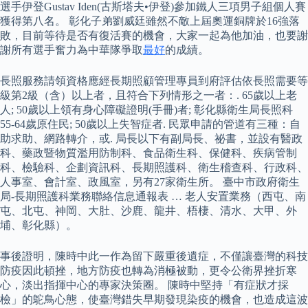
選手伊登Gustav Iden(古斯塔夫•伊登)參加鐵人三項男子組個人賽
獲得第八名。 彰化子弟劉威廷雖然不敵上屆奧運銅牌於16強落
敗，目前等待是否有復活賽的機會，大家一起為他加油，也要謝
謝所有選手奮力為中華隊爭取
最好
的成績。
長照服務請領資格應經長期照顧管理專員到府評估依長照需要等
級第2級（含）以上者，且符合下列情形之一者：. 65歲以上老
人; 50歲以上領有身心障礙證明(手冊)者; 彰化縣衛生局長照科
55-64歲原住民; 50歲以上失智症者. 民眾申請的管道有三種：自
助求助、網路轉介，或. 局長以下有副局長、祕書，並設有醫政
科、藥政暨物質濫用防制科、食品衛生科、保健科、疾病管制
科、檢驗科、企劃資訊科、長期照護科、衛生稽查科、行政科、
人事室、會計室、政風室，另有27家衛生所。 臺中市政府衛生
局-長期照護科業務聯絡信息通報表 … 老人安置業務（西屯、南
屯、北屯、神岡、大肚、沙鹿、龍井、梧棲、清水、大甲、外
埔、彰化縣）。
事後證明，陳時中此一作為留下嚴重後遺症，不僅讓臺灣的科技
防疫因此頓挫，地方防疫也轉為消極被動，更令公衛界挫折寒
心，淡出指揮中心的專家決策圈。 陳時中堅持「有症狀才採
檢」的鴕鳥心態，使臺灣錯失早期發現染疫的機會，也造成這波