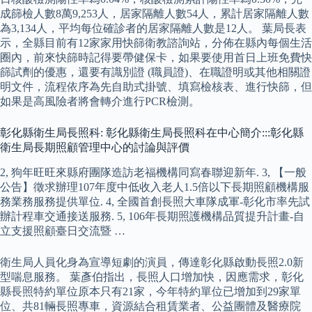
成篩檢人數8萬9,253人，居家隔離人數54人，累計居家隔離人數
為3,134人，平均每位確診者的居家隔離人數是12人。 葉局長表
示，全縣目前有12家家用快篩衛教諮詢站，分佈在縣內每個生活
圈內，前來快篩時記得要帶健保卡，如果要使用首日上班免費快
篩試劑的優惠，還要有識別證 (職員證)、在職證明或其他相關證
明文件，流程依序為先自助式掛號、填寫檢核表、進行快篩，但
如果是高風險者將會轉介進行PCR檢測。
彰化縣衛生局長照科: 彰化縣衛生局長照科在中心簡介:::彰化縣
衛生局長期照顧管理中心的討論與評價
2, 狗年旺旺來縣府團隊造訪老福機構同寫春聯迎新年. 3, 【一般
公告】徵求辦理107年度中低收入老人1.5倍以下長期照顧機構服
務業務服務提供單位. 4, 全國首創長照大車隊成軍-彰化市率先試
辦計程車交通接送服務. 5, 106年長期照護機構品質提升計畫-自
立支援照顧臺日交流暨 …
衛生局人員化身為宣導短劇的演員，傳達彰化縣啟動長照2.0新
型喘息服務。 葉彥伯指出，長照人口增加快，因應需求，彰化
縣長照特約單位原本只有21家，今年特約單位已增加到29家單
位、共81輛長照專車，資源結合租賃業者、公益團體及醫療院