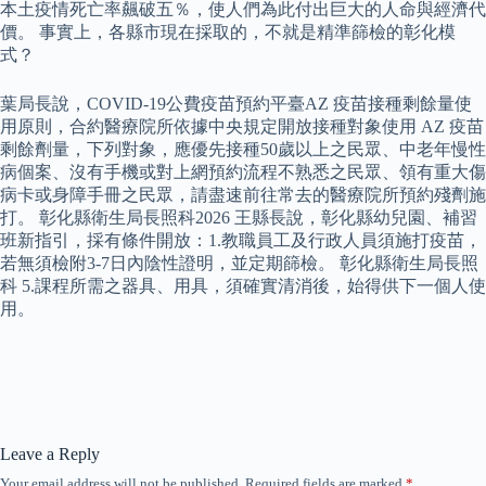
本土疫情死亡率飆破五％，使人們為此付出巨大的人命與經濟代
價。 事實上，各縣市現在採取的，不就是精準篩檢的彰化模
式？
葉局長說，COVID-19公費疫苗預約平臺AZ 疫苗接種剩餘量使
用原則，合約醫療院所依據中央規定開放接種對象使用 AZ 疫苗
剩餘劑量，下列對象，應優先接種50歲以上之民眾、中老年慢性
病個案、沒有手機或對上網預約流程不熟悉之民眾、領有重大傷
病卡或身障手冊之民眾，請盡速前往常去的醫療院所預約殘劑施
打。 彰化縣衛生局長照科2026 王縣長說，彰化縣幼兒園、補習
班新指引，採有條件開放：1.教職員工及行政人員須施打疫苗，
若無須檢附3-7日內陰性證明，並定期篩檢。 彰化縣衛生局長照
科 5.課程所需之器具、用具，須確實清消後，始得供下一個人使
用。
Leave a Reply
Your email address will not be published.
Required fields are marked
*