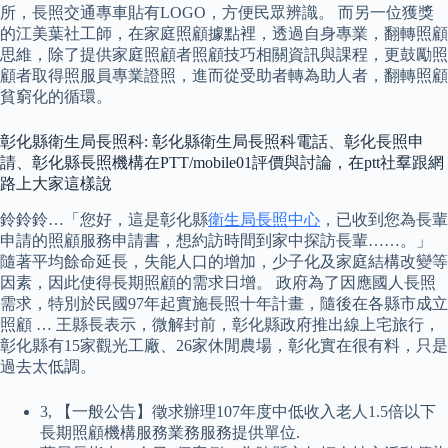
所，長照交通專車貼有LOGO，方便民眾辨識。 而另一位獲獎
的江美葉社工師，在家庭照顧據點裡，透過自身專業，翻轉照顧
思維，除了提供家庭照顧者照顧技巧相關資訊與課程，更鼓勵照
顧者取得照服員專業證照，進而從受助者轉為助人者，翻轉照顧
貧窮化的循環。
彰化縣衛生局長照科: 彰化縣衛生局長照科電話、彰化長照申
請、彰化縣長照機構在PTT/mobile01評價與討論，在ptt社羣跟網
路上大家這樣說
鈴鈴鈴…「您好，這是彰化縣
衛生局長照中心
，已收到您為長輩
申請的照顧服務申請書，想約訪時間到家中探訪長輩……。」
隨著平均餘命延長，失能人口的增加，少子化及家庭結構改變等
因素，因此使得長期照顧的需求日增。 政府為了因應國人長照
需求，特別於民國97年起實施長照十年計畫，隨後在各縣市成立
照顧 … 王縣長表示，微解封前，彰化縣政府推出線上宅旅行，
彰化縣有15家觀光工廠、26家休閒農場，彰化實在很有料，只是
過去太低調。
3, 【一般公告】徵求辦理107年度中低收入老人1.5倍以下
長期照顧機構服務業務服務提供單位.