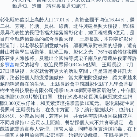
動通知、造冊，請村裏長通知施打。
彰化縣65歲以上高齡人口17.01％，高於全國平均值16.44％，繼
二林、芳苑、竹塘、員林、線西、北斗興建長照大樓後，第8棟
最具代表性的長照衛福大樓落腳彰化市，總工程經費3億元，是
目前全縣造價最高的綜合長照大樓。 王縣長說，本期美好彰化
雙週刊，以老學校新創意做特輯，顛覆民眾對校園的想像，還有
卦山村美學生活聚落、觀光工廠、彰化之光「76行者遺體修復團
隊召集人陳修將」及種出全國特等獎栗子南瓜的青農林俊豪等許
多
豐富
精采的報導，歡迎民眾掃QRCode點閱。 王縣長說，7月
27日降級後，大家就會有更大的活動空間，但是還是要拜託大
家，務必把個人防疫措施做好，當大家把防疫做好，讓大家越來
越能夠過自在的生活。 王縣長於會中感謝彰化縣了凡學會菩提
樹生物科技股份有限公司捐贈19,200罐蔬果酵素氣泡飲，中信眼
鏡捐贈10,000片醫用口罩，枝仔冰城-彰化長興店陳冠志先生捐
贈3,300支枝仔冰，和美紫濟壇捐贈善款10萬元。 彰化縣衛生局
長照科 王縣長指出，在夜市方面，除了續行措施以外，也請仍
以外送、外帶為原則，若需內用，共食區需設隔板且採梅花座、
不同桌保持1.5公尺以上距離、餐點採個人式不共食等規定；遊
戲設施需落實專人管理、控管人流，同時要落實清潔消毒，在下
一個客人使用前需完成清消等，始得設遊戲攤。 王縣長表示，