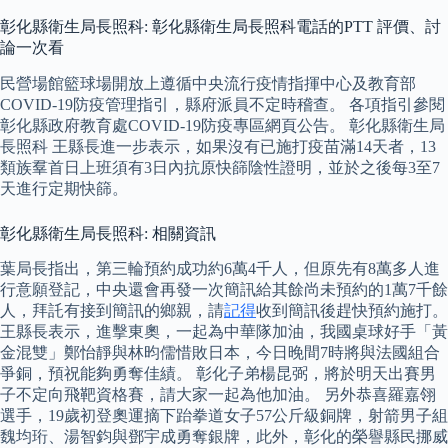
彰化縣衛生局長照科: 彰化縣衛生局長照科電話的PTT 評價、討
論一次看
民營場館籃球場開放上遵循中央流行疫情指揮中心及教育部
COVID-19防疫管理指引，縣府派員不定時稽查。 各項指引參閱
彰化縣政府教育處COVID-19防疫專區網頁公告。 彰化縣衛生局
長照科 王縣長進一步表示，如果沒有已施打疫苗滿14天者，13
類族羣首日上班須有3日內抗原快篩陰性證明，並於之後每3至7
天進行定期快篩。
彰化縣衛生局長照科: 相關資訊
葉局長指出，第三輪預約成功約6萬4千人，但原先有8萬多人進
行意願登記，中央還會再發一次簡訊給其餘尚未預約的1萬7千餘
人，拜託有接到簡訊的鄉親，請
記得
收到簡訊後趕快預約施打。
王縣長表示，進擊東奧，一起為中華隊加油，我國桌球好手「黃
金混雙」鄭怡靜與林昀儒惜敗日本，今日晚間7時將與法國組合
爭銅，預祝能夠勇奪佳績。 彰化子弟楊昆弼，將於明天出賽男
子不定向飛靶資格賽，請大家一起為他加油。 另外恭喜羅嘉翎
選手，19歲初登奧運摘下跆拳道女子57公斤級銅牌，射箭男子組
魏均珩、湯智鈞與鄧宇成勇奪銀牌，此外，彰化的榮譽縣民挪威