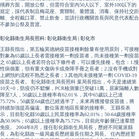
殯葬方面，開放公祭，但需符合室內50人以下、室外100以下的
規定，採代表制且梅花座、實聯制、量體溫、消毒、保持社交距
離、全程戴口罩、禁止飲食，並請行政機關首長與民意代表配合
不參加公祭及普渡。
彰化縣衛生局長照科: 彰化縣衛生局 | 彰化市
王縣長指出，第五輪莫德納疫苗接種剩餘量有使用原則，可接種
對象為65歲以上長者需接種第一劑疫苗者，尚未接種第一劑疫苗
之 65歲以上長者若符合以下條件者，可以優先接種，包含：1.慢
性病個案，領有重大傷病卡或身障手冊之長者；2.沒有手機或對
上網預約流程不熟悉之長者；3.其他尚未接種第一劑 COVID-19
疫苗之長者。 彰化縣衛生局長照科 葉局長指出，今天是連續第
10天+0，防疫仍不鬆懈，PCR檢測量已突破11萬，居家隔離人數
降至7人，50歲以上接種率有62.01％，其中65歲以上已達
75.72%，50歲至64歲也已經過半了，未來再獲撥發疫苗後，將
持續加強提高偏遠、數位落差地區長輩的接種率。 王縣長表
示，目前彰化縣50歲以上民眾接種率為62.01%；50-64歲接種率
為50.96%；65歲以上接種率為75.72%，目前此年齡層已達羣體
免疫。 2004年8月，接任彰化縣衛生局局長，歷經不同黨派縣
長，為彰化縣政一級局處長歷經最長任期之局長。 任內歷經塑