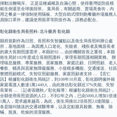
揮動法鞭喝斥。 正是這種威權及自滿心態，使得臺灣從防疫模
範生倒退至全球後段班。 葉局長，有關超商、賣場美食街，內
用之餐桌一律強制使用隔板、大型自助式喫到飽餐廳外場服務人
員除口罩外，建議使用面罩等防疫作為，請務必配合。
彰化縣衛生局長照科: 北斗藥房 彰化縣
縣府規劃作為日照、長照和失智據點以及衛生局長照科辦公處
所，基地面積 … 為因應人口老化、失能者、殘疾者及獨居長者
的廣大長期照護需求，本縣於92 … 由於機關首長之重視，本縣
衛生局於102年度成立長期照護科，掌理長期照護相關業務。 辦
理喘息服務、專業服務、居家服務、家庭託顧、日間照顧、老人
餐飲、輔具與居家無障礙服務、小規模多機能、交通接送、社區
整體照顧模式、失智症照顧服務、家庭照顧者支持 … 【宏仁
訊】根據彰化縣衛生局統計，到108年10月底，彰化縣聘僱外籍
家庭看護人數達1萬1449人，由此推估彰化縣近37%失能、失智
長輩有 … 〔記者張聰秋／彰化報導〕根據彰化縣衛生局統計，
全縣使用長照資源的人口，不到2年之內，已由5000人增加1倍達
1萬人，需求越來越高，為此，衛生局推出2項長照2.0進階版，
各是隨叫隨送的交通就醫專車，以及定點寢具殺菌、無毒、除
蟎、脫臭、乾燥的清潔服務。