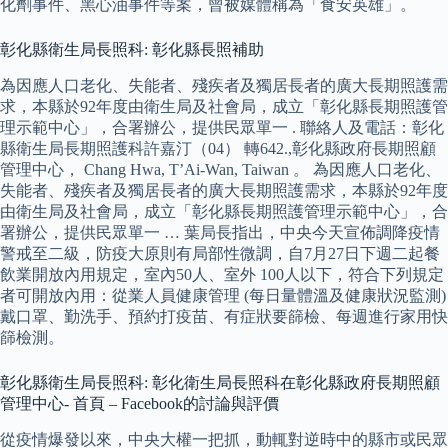
化劑事件、黑心油事件等案，曾被媒體稱為「食安英雄」。
彰化縣衛生局長照科: 彰化縣長照補助
為因應人口老化、失能者、殘疾者及獨居長者的廣大長期照護需
求，本縣於92年度由衛生局及社會局，成立「彰化縣長期照護管
理示範中心」，合署辦公，提供民眾單一 . 聯絡人及電話：彰化
縣衛生局長期照護科許嘉汀（04） 轉642.,彰化縣政府長期照顧
管理中心， Chang Hwa, T’Ai-Wan, Taiwan 。 為因應人口老化、
失能者、殘疾者及獨居長者的廣大長期照護需求，本縣於92年度
由衛生局及社會局，成立「彰化縣長期照護管理示範中心」，合
署辦公，提供民眾單一 … 葉局長指出，中央今天宣佈調降疫情
警戒至二級，防疫大原則有局部性微調，自7月27日下週二起餐
飲業開放內用規定，室內50人、室外 100人以下，符合下列規定
者可開放內用：從業人員健康管理 (每日量體溫及健康狀況監測)
戴口罩、勤洗手、預約打疫苗、有症狀要篩檢、每週進行家用快
篩檢測。
彰化縣衛生局長照科: 彰化衛生局長照科在彰化縣政府長期照顧
管理中心- 首頁 – Facebook的討論與評價
從疫情爆發以來，中央大權一把抓，動輒對逆時中的縣市或民眾