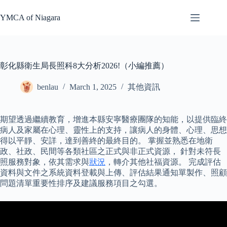
Skip
to
YMCA of Niagara
content
彰化縣衛生局長照科8大分析2026!（小編推薦）
benlau
March 1, 2025
其他資訊
期望透過繼續教育，增進本縣安寧醫療團隊的知能，以提供臨終
病人及家屬在心理、靈性上的支持，讓病人的身體、心理、思想
得以平靜、安詳，達到善終的最終目的。 掌握並熟悉在地衛
政、社政、民間等各類社區之正式與非正式資源， 針對未符長
照服務對象，依其需求與
狀況
，轉介其他社福資源。 完成評估
資料與文件之系統資料登載與上傳、評估結果通知單製作、照顧
問題清單重要性排序及建議服務項目之勾選。