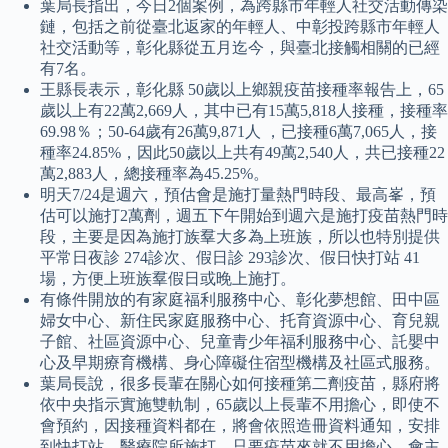
葉局長指出，今日2個案例，為跨縣市年輕人社交活動傳染
鏈，包括之前從臺北返家的年輕人、中彰投跨縣市年輕人
社交活動等，彰化縣從五月迄今，與臺北接觸相關的已經
有7名。
王縣長表示，彰化縣 50歲以上鄉親疫苗接種率報告上，65
歲以上有22萬2,669人，其中已有15萬5,818人接種，接種率
69.98％；50-64歲有26萬9,871人 ，已接種6萬7,065人，接
種率24.85%，因此50歲以上共有49萬2,540人，共已接種22
萬2,883人，總接種率為45.25%。
明天7/24是週六，預估會是施打量熱門時段、最高峯，預
估可以施打2萬劑，週五下午開始到週六是施打疫苗熱門時
段，主要是因為施打族羣大多為上班族，所以也特別提供
平常日夜診 274診次、假日診 293診次、假日快打站 41
場，方便上班族羣假日或晚上施打。
有條件開放的有家庭福利服務中心、彰化夢想館、田中區
婦女中心、新住民家庭服務中心、托育資源中心、育兒親
子館、社區資源中心、兒童青少年福利服務中心、託嬰中
心及早期療育機構、身心障礙住宿型機構及社區式服務。
葉局長說，很多長輩在關心如何接種第二劑疫苗，縣府將
依中央指示實施雙軌制，65歲以上長輩不用擔心，即使不
會預約，因接種資料都在，將會依照造冊資料通知，安排
到快打站、醫療院所施打，只要疫苗來就不用擔心，會主