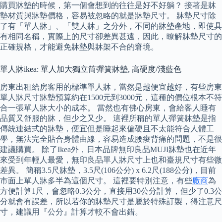
購買牀墊的時候，第一個會想到的往往是好不好躺？ 接著是牀
墊材質與牀墊價格，容易被忽略的就是牀墊尺寸。 牀墊尺寸除
了有「單人牀」、「雙人牀」之分外，不同的牀墊產地，即使具
有相同名稱，實際上的尺寸卻差異甚遠，因此，瞭解牀墊尺寸的
正確規格，才能避免牀墊與牀架不合的窘境。
單人牀ikea: 單人加大獨立筒彈簧牀墊, 高硬度/淺藍色
房東出租給房客用的標準單人牀，當然是越便宜越好，有些房東
單人牀尺寸牀墊預算約在1500元到3000元，這種的價位根本不符
合一張單人牀大小的成本。 當然也有佛心房東，會給客人睡有
品質又舒服的牀，但少之又少。 這裡所稱的單人彈簧牀墊是指
傳統連結式的牀墊，便宜但是睡起來偏硬且不太能符合人體工
學，無法完全貼合身體曲線，容易造成腰痠背痛的問題，不是很
建議購買。 除了Ikea外，日本品牌無印良品MUJI牀墊也在近年
來受到年輕人最愛，無印良品單人牀尺寸上也和臺規尺寸有些微
差異。 簡稱3.5尺牀墊，3.5尺(106公分) x 6.2尺(188公分)，目前
市面上單人牀多半為這個尺寸。 這裡要特別注意，有些
廠商
為
方便計算1尺，會忽略0.3公分，直接用30公分計算，但少了0.3公
分就會有誤差，所以若你的牀墊尺寸是屬於特殊訂製，得注意尺
寸，建議用『公分』計算才較不會出錯。