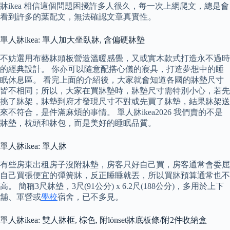
牀ikea 相信這個問題困擾許多人很久，每一次上網爬文，總是會
看到許多的葉配文，無法確認文章真實性。
單人牀ikea: 單人加大坐臥牀, 含偏硬牀墊
不妨選用布藝牀頭板營造溫暖感覺，又或實木款式打造永不過時
的經典設計。 你亦可以隨意配搭心儀的寢具，打造夢想中的睡
眠休息區。 看完上面的介紹後，大家就會知道各國的牀墊尺寸
皆不相同；所以，大家在買牀墊時，牀墊尺寸需特別小心，若先
挑了牀架，牀墊到府才發現尺寸不對或先買了牀墊，結果牀架送
來不符合，是件滿麻煩的事情。 單人牀ikea2026 我們賣的不是
牀墊，枕頭和牀包，而是美好的睡眠品質。
單人牀ikea: 單人牀
有些房東出租房子沒附牀墊，房客只好自己買，房客通常會委屈
自己買張便宜的彈簧牀，反正睡睡就丟，所以買牀預算通常也不
高。 簡稱3尺牀墊，3尺(91公分) x 6.2尺(188公分)，多用於上下
舖、軍營或
學校
宿舍，已不多見。
單人牀ikea: 雙人牀框, 棕色, 附lönset牀底板條/附2件收納盒