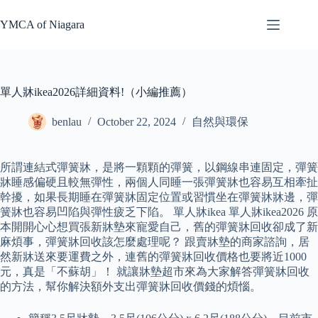
Skip
to
YMCA of Niagara
content
單人牀ikea2026詳細資料!（小編推薦）
benlau
October 22, 2024
自然與環保
所謂連結式彈簧牀，是將一顆顆的彈簧，以鋼線串連固定，彈簧
牀睡感偏硬且較無彈性，兩個人同睡一張彈簧牀也容易互相牽扯
幹擾，如果長期睡在彈簧牀固定位置或習慣坐在彈簧牀牀邊，彈
簧牀也容易凹陷與彈性疲乏下陷。 單人牀ikea 單人牀ikea2026 原
本開開心心想買張新牀墊來寵愛自己，舊的彈簧牀回收卻成了新
麻煩事，彈簧牀回收該怎麼處理呢？ 跟賣牀墊的商家諮詢，居
然新牀送來要運費之外，連舊的彈簧牀回收價格也要將近1000
元，真是「不蘇胡」！ 就讓牀墊超市來為大家解答彈簧牀回收
的方法，幫你解決額外支出彈簧牀回收價錢的煩惱。