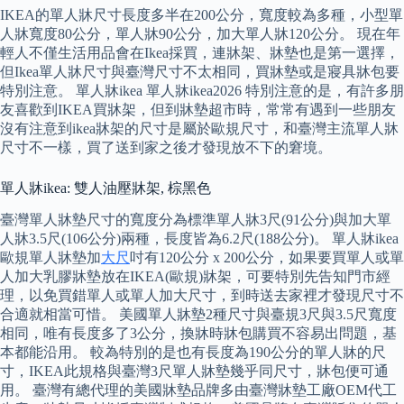
IKEA的單人牀尺寸長度多半在200公分，寬度較為多種，小型單
人牀寬度80公分，單人牀90公分，加大單人牀120公分。 現在年
輕人不僅生活用品會在Ikea採買，連牀架、牀墊也是第一選擇，
但Ikea單人牀尺寸與臺灣尺寸不太相同，買牀墊或是寢具牀包要
特別注意。 單人牀ikea 單人牀ikea2026 特別注意的是，有許多朋
友喜歡到IKEA買牀架，但到牀墊超市時，常常有遇到一些朋友
沒有注意到ikea牀架的尺寸是屬於歐規尺寸，和臺灣主流單人牀
尺寸不一樣，買了送到家之後才發現放不下的窘境。
單人牀ikea: 雙人油壓牀架, 棕黑色
臺灣單人牀墊尺寸的寬度分為標準單人牀3尺(91公分)與加大單
人牀3.5尺(106公分)兩種，長度皆為6.2尺(188公分)。 單人牀ikea
歐規單人牀墊加
大尺
吋有120公分 x 200公分，如果要買單人或單
人加大乳膠牀墊放在IKEA(歐規)牀架，可要特別先告知門市經
理，以免買錯單人或單人加大尺寸，到時送去家裡才發現尺寸不
合適就相當可惜。 美國單人牀墊2種尺寸與臺規3尺與3.5尺寬度
相同，唯有長度多了3公分，換牀時牀包購買不容易出問題，基
本都能沿用。 較為特別的是也有長度為190公分的單人牀的尺
寸，IKEA此規格與臺灣3尺單人牀墊幾乎同尺寸，牀包便可通
用。 臺灣有總代理的美國牀墊品牌多由臺灣牀墊工廠OEM代工