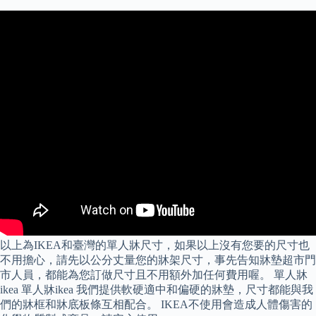
以上為IKEA和臺灣的單人牀尺寸，如果以上沒有您要的尺寸也
不用擔心，請先以公分丈量您的牀架尺寸，事先告知牀墊超市門
市人員，都能為您訂做尺寸且不用額外加任何費用喔。 單人牀
ikea 單人牀ikea 我們提供軟硬適中和偏硬的牀墊，尺寸都能與我
們的牀框和牀底板條互相配合。 IKEA不使用會造成人體傷害的