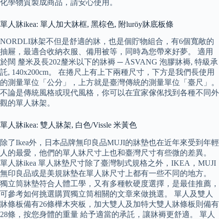
化學物質製成商品，請安心使用。
單人牀ikea: 單人加大牀框, 黑棕色, 附luröy牀底板條
NORDLI牀架不但是舒適的牀，也是個貯物組合，有6個寬敞的
抽屜，最適合收納衣服、備用被等，同時為您帶來好夢。 適用
於闊 釐米及長202釐米以下的牀褥 ─ ÅSVANG 泡膠牀褥, 特級承
託, 140x200cm。 在捲尺上有上下兩種尺寸，下方是我們長使用
的測量單位「公分」，上方就是臺灣傳統的測量單位「臺尺」。
不論是傳統風格或現代風格，你可以在宜家傢俬找到各種不同外
觀的單人牀架。
單人牀ikea: 雙人牀架, 白色/Vissle 米黃色
除了Ikea外，日本品牌無印良品MUJI的牀墊也在近年來受到年輕
人的最愛，他們的單人牀尺寸上也和臺灣尺寸有些微的差異。
單人牀ikea 單人牀墊尺寸除了臺灣制式規格之外，IKEA，MUJI
無印良品或是美規牀墊在單人牀尺寸上都有一些不同的地方。
獨立筒牀墊符合人體工學，又有多種軟硬度選擇，是最佳推薦，
可參考如何挑選購買獨立筒相關的文章來做挑選。 單人及雙人
牀條板備有26條樺木夾板，加大雙人及加特大雙人牀條板則備有
28條，按您身體的重量 給予適當的承託，讓牀褥更舒適。 單人