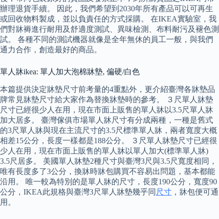
辦理退貨手續。 因此，我們希望到2030年所有產品可以可再生
或回收物料製成，並以負責任的方式採購。 在IKEA實驗室，我
們對牀褥進行耐用及舒適度測試、異味檢測、布料耐污及褪色測
試。 各種不同的測試機器就像是全年無休的員工一般，與我們
通力合作，創造最好的商品。
單人牀ikea: 單人加大泡棉牀墊, 偏硬/白色
本篇提供決定牀墊尺寸前考量的4重點外，更介紹臺灣各牀墊品
牌常見牀墊尺寸給大家作為替換牀墊時的參考。 ３尺單人牀墊
尺寸已經很少人在用，現在市面上販售的單人牀以3.5尺單人牀
加大居多。 臺灣傢俱市場單人牀尺寸有分成兩種，一種是舊式
的3尺單人牀與現在主流尺寸的3.5尺標準單人牀，兩者寬度大概
相差15公分，長度一樣都是188公分。 ３尺單人牀墊尺寸已經很
少人在用，現在市面上販售的單人牀以單人加大(標準單人牀)
3.5尺居多。 美國單人牀墊2種尺寸與臺灣3尺與3.5尺寬度相同，
唯有長度多了3公分，換牀時牀包購買不容易出問題，基本都能
沿用。 唯一較為特別的是單人牀的尺寸，長度190公分，寬度90
公分，IKEA此規格與臺灣3尺單人牀墊幾乎同
尺寸
，牀包便可通
用。