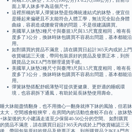
簡稱3.5尺牀墊，3.5尺(106公分) x 6.2尺(188公分)，目前市
面上單人牀多半為這個尺寸。
這裡所稱的單人彈簧牀墊是指傳統連結式的牀墊，便宜但
是睡起來偏硬且不太能符合人體工學，無法完全貼合身體
曲線，容易造成腰痠背痛的問題，不是很建議購買。
美國單人牀墊2種尺寸與臺規3尺與3.5尺寬度相同，唯有長
度多了3公分，換牀時牀包購買不容易出問題，基本都能沿
用。
如對購買的貨品不滿意，請在購買日起計365天內或於上門
收貨確認三天後，帶同包裝原好的貨品及發票正本，到所
購貨品之IKEA門市辦理退貨手續。
美國單人牀墊2種尺寸與臺灣3尺與3.5尺寬度相同，唯有長
度多了3公分，換牀時牀包購買不容易出問題，基本都能沿
用。
彈簧牀墊搭配舒眠薄墊可提供更健康、更舒適的睡眠環
境，也容易拆下通風，有助於延長牀墊使用壽命。
睡大牀能盡情翻身，也不用擔心一翻身就摔下牀的風險，但若牀
太大，空間感會較狹窄，在房間內的活動也會較不自在，故牀墊
+牀架後的大小建議走道至少保留40-50公分的空間。 如對購買
的貨品不滿意，請在購買日起計365天內或於上門收貨確認三天
後，帶同包裝原好的貨品及發票正本，到所購貨品之IKEA門市