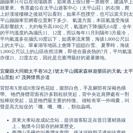
蹦蹦車只可以在現場購票，如果遇上假日會一票難求，建議早上
就要來。 售票處位在太平山遊客中心（太平山莊）的右側，爬
上好漢坡樓梯之後就可以看到，如果不想撲空，也可以當天到太
平山蹦蹦車官網看位置剩下多少。 氣溫方面，本區氣溫受海拔
高影響頗大，大約每升高100公尺，氣溫約下降攝氏0.6度，全年
的平均溫度約為攝氏11、12度，而以每年11月到隔年3月最冷，
平均氣溫多在攝氏10度以下，如遇寒流來襲，海拔1,800公尺以
上的太平山、翠峯湖等地區上會降下皚皚白雪。 夏季時，海拔
1,000公尺以上的山區依然涼爽，即使在最炎熱的7月，平均氣溫
亦僅21、22度左右，因此是北臺灣最好的避暑勝地。
宜蘭縣大同鄉太平巷58之1號太平山國家森林遊樂區的天氣: 太平
山景點 #7 茂興懷舊步道
背部有X形或H形深色花紋，腹部白色，手及腳部有深褐色橫
帶。 牠們身體背面有許多顆粒狀突起，背中央近肩胛處有一對
短棒狀突起，這是牠們最主要的特徵。 雄蛙有單一外鳴囊，叫
聲是高亢短促的「嘰、嘰、嘰」，類似蟲鳴。
原來火車站改成紀念站，提供遊客駐足在昔日運材路線
上，勉懷今日留存的林業歷史。
臺灣山毛櫸也叫臺灣水青岡，係冰河時期孑遺的珍貴植