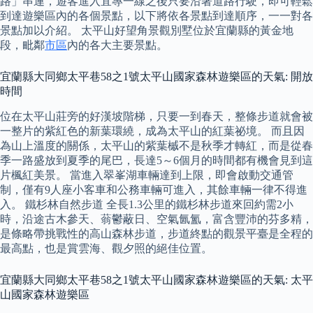
路」串連，遊客進入宜專一線之後只要沿著道路行駛，即可輕鬆
到達遊樂區內的各個景點，以下將依各景點到達順序，一一對各
景點加以介紹。 太平山好望角景觀別墅位於宜蘭縣的黃金地
段，毗鄰
市區
內的各大主要景點。
宜蘭縣大同鄉太平巷58之1號太平山國家森林遊樂區的天氣: 開放
時間
位在太平山莊旁的好漢坡階梯，只要一到春天，整條步道就會被
一整片的紫紅色的新葉環繞，成為太平山的紅葉祕境。 而且因
為山上溫度的關係，太平山的紫葉槭不是秋季才轉紅，而是從春
季一路盛放到夏季的尾巴，長達5～6個月的時間都有機會見到這
片楓紅美景。 當進入翠峯湖車輛達到上限，即會啟動交通管
制，僅有9人座小客車和公務車輛可進入，其餘車輛一律不得進
入。 鐵杉林自然步道 全長1.3公里的鐵杉林步道來回約需2小
時，沿途古木參天、蓊鬱蔽日、空氣氤氳，富含豐沛的芬多精，
是條略帶挑戰性的高山森林步道，步道終點的觀景平臺是全程的
最高點，也是賞雲海、觀夕照的絕佳位置。
宜蘭縣大同鄉太平巷58之1號太平山國家森林遊樂區的天氣: 太平
山國家森林遊樂區