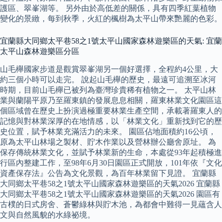
護區、翠峯湖等。 另外由於高低差的關係，具有四季紅葉植物
變化的景緻，每到秋季，火紅的楓樹為太平山帶來艷麗的色彩。
宜蘭縣大同鄉太平巷58之1號太平山國家森林遊樂區的天氣: 宜蘭
太平山森林遊樂區分區
山毛櫸國家步道是觀賞翠峯湖另一個好選擇，全程約4公里，大
約三個小時可以走完。 說起山毛櫸的歷史，最遠可追溯至冰河
時期，目前山毛櫸已被列為臺灣珍貴稀有植物之一。 太平山林
業與蘭陽平原乃至羅東鎮的發展息息相關，羅東林業文化園區這
個區域曾在歷史上扮演過極重要林業生產空間，承載著羅東人的
記憶與對林業深厚的在地情感，以「林業文化」重新找到它的歷
史位置，賦予林業充滿活力的未來。 園區佔地面積約16公頃，
原為太平山林場之製材、貯木作業以及營林辦公廳舍原址。 為
保存傳統林業文化，並賦予林業新的生命，本處從93年起積極進
行區內整建工作，至98年6月30日園區正式開放，101年依『文化
資產保存法』公告為文化景觀，為百年林業留下見證。 宜蘭縣
大同鄉太平巷58之1號太平山國家森林遊樂區的天氣2026 宜蘭縣
大同鄉太平巷58之1號太平山國家森林遊樂區的天氣2026 園區有
古樸的日式房舍、蒼鬱綠林與貯木池，為都會中難得一見蘊含人
文與自然風貌的水綠祕境。