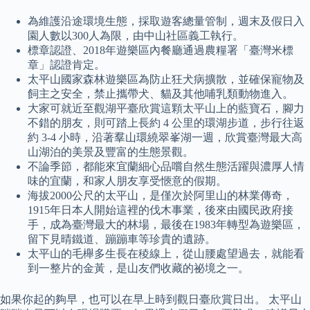
為維護沿途環境生態，採取遊客總量管制，週末及假日入
園人數以300人為限，由中山社區義工執行。
標章認證、2018年遊樂區內餐廳通過農糧署「臺灣米標
章」認證肯定。
太平山國家森林遊樂區為防止狂犬病擴散，並確保寵物及
飼主之安全，禁止攜帶犬、貓及其他哺乳類動物進入。
大家可就近至觀湖平臺欣賞這顆太平山上的藍寶石，腳力
不錯的朋友，則可踏上長約 4 公里的環湖步道，步行往返
約 3-4 小時，沿著羣山環繞翠峯湖一週，欣賞臺灣最大高
山湖泊的美景及豐富的生態景觀。
不論季節，都能來宜蘭細心品嚐自然生態活躍與濃厚人情
味的宜蘭，和家人朋友享受愜意的假期。
海拔2000公尺的太平山，是僅次於阿里山的林業傳奇，
1915年日本人開始這裡的伐木事業，後來由國民政府接
手，成為臺灣最大的林場，最後在1983年轉型為遊樂區，
留下見晴鐵道、蹦蹦車等珍貴的遺跡。
太平山的毛櫸多生長在稜線上，從山腰處望過去，就能看
到一整片的金黃，是山友們收藏的祕境之一。
如果你起的夠早，也可以在早上時到觀日臺欣賞日出。 太平山