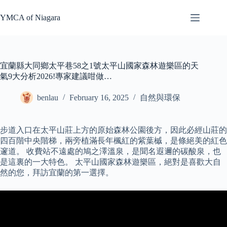
Skip
to
YMCA of Niagara
content
宜蘭縣大同鄉太平巷58之1號太平山國家森林遊樂區的天
氣9大分析2026!專家建議咁做…
benlau
February 16, 2025
自然與環保
步道入口在太平山莊上方的原始森林公園後方，因此必經山莊的
四百階中央階梯，兩旁植滿長年楓紅的紫葉槭，是條絕美的紅色
邃道。 收費站不遠處的鳩之澤溫泉，是聞名遐邇的碳酸泉，也
是這裏的一大特色。 太平山國家森林遊樂區，絕對是喜歡大自
然的您，拜訪宜蘭的第一選擇。