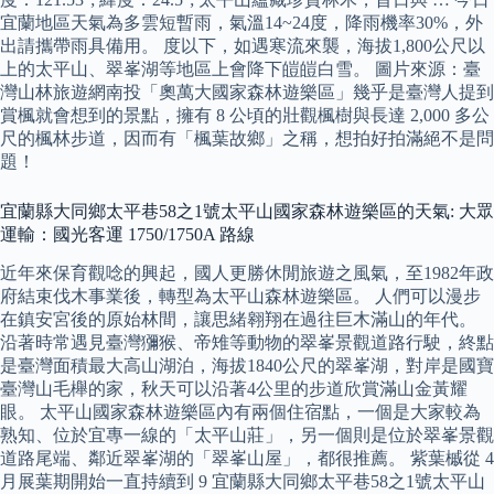
宜蘭地區天氣為多雲短暫雨，氣溫14~24度，降雨機率30%，外
出請攜帶雨具備用。 度以下，如遇寒流來襲，海拔1,800公尺以
上的太平山、翠峯湖等地區上會降下皚皚白雪。 圖片來源：臺
灣山林旅遊網南投「奧萬大國家森林遊樂區」幾乎是臺灣人提到
賞楓就會想到的景點，擁有 8 公頃的壯觀楓樹與長達 2,000 多公
尺的楓林步道，因而有「楓葉故鄉」之稱，想拍好拍滿絕不是問
題！
宜蘭縣大同鄉太平巷58之1號太平山國家森林遊樂區的天氣: 大眾
運輸：國光客運 1750/1750A 路線
近年來保育觀唸的興起，國人更勝休閒旅遊之風氣，至1982年政
府結束伐木事業後，轉型為太平山森林遊樂區。 人們可以漫步
在鎮安宮後的原始林間，讓思緒翱翔在過往巨木滿山的年代。
沿著時常遇見臺灣獼猴、帝雉等動物的翠峯景觀道路行駛，終點
是臺灣面積最大高山湖泊，海拔1840公尺的翠峯湖，對岸是國寶
臺灣山毛櫸的家，秋天可以沿著4公里的步道欣賞滿山金黃耀
眼。 太平山國家森林遊樂區內有兩個住宿點，一個是大家較為
熟知、位於宜專一線的「太平山莊」，另一個則是位於翠峯景觀
道路尾端、鄰近翠峯湖的「翠峯山屋」，都很推薦。 紫葉槭從 4
月展葉期開始一直持續到 9 宜蘭縣大同鄉太平巷58之1號太平山