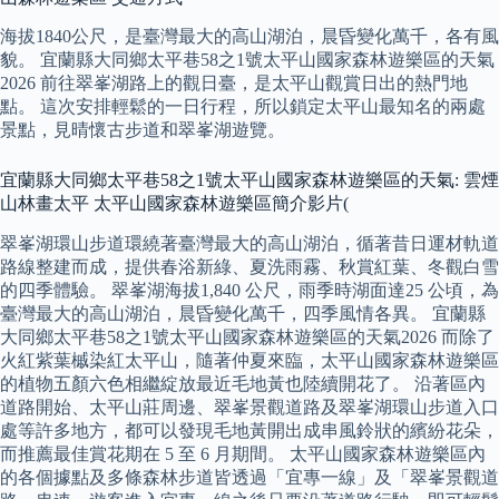
海拔1840公尺，是臺灣最大的高山湖泊，晨昏變化萬千，各有風
貌。 宜蘭縣大同鄉太平巷58之1號太平山國家森林遊樂區的天氣
2026 前往翠峯湖路上的觀日臺，是太平山觀賞日出的熱門地
點。 這次安排輕鬆的一日行程，所以鎖定太平山最知名的兩處
景點，見晴懷古步道和翠峯湖遊覽。
宜蘭縣大同鄉太平巷58之1號太平山國家森林遊樂區的天氣: 雲煙
山林畫太平 太平山國家森林遊樂區簡介影片(
翠峯湖環山步道環繞著臺灣最大的高山湖泊，循著昔日運材軌道
路線整建而成，提供春浴新綠、夏洗雨霧、秋賞紅葉、冬觀白雪
的四季體驗。 翠峯湖海拔1,840 公尺，雨季時湖面達25 公頃，為
臺灣最大的高山湖泊，晨昏變化萬千，四季風情各異。 宜蘭縣
大同鄉太平巷58之1號太平山國家森林遊樂區的天氣2026 而除了
火紅紫葉槭染紅太平山，隨著仲夏來臨，太平山國家森林遊樂區
的植物五顏六色相繼綻放最近毛地黃也陸續開花了。 沿著區內
道路開始、太平山莊周邊、翠峯景觀道路及翠峯湖環山步道入口
處等許多地方，都可以發現毛地黃開出成串風鈴狀的繽紛花朵，
而推薦最佳賞花期在 5 至 6 月期間。 太平山國家森林遊樂區內
的各個據點及多條森林步道皆透過「宜專一線」及「翠峯景觀道