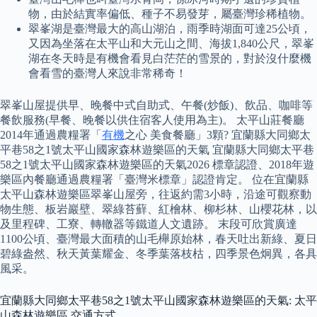
物，由於結實率偏低、種子不易發芽，屬臺灣珍稀植物。
翠峯湖是臺灣最大的高山湖泊，雨季時湖面可達25公頃，
又因為坐落在太平山和大元山之間、海拔1,840公尺，翠峯
湖在冬天時是有機會看見白茫茫的雪景的，對於沒什麼機
會看雪的臺灣人來說非常稀奇！
翠峯山屋提供早、晚餐中式自助式、午餐(炒飯)、飲品、咖啡等
餐飲服務(早餐、晚餐以供住宿客人使用為主)。 太平山莊餐廳
2014年通過農糧署「
有機
之心 美食餐廳」3顆? 宜蘭縣大同鄉太
平巷58之1號太平山國家森林遊樂區的天氣 宜蘭縣大同鄉太平巷
58之1號太平山國家森林遊樂區的天氣2026 標章認證、2018年遊
樂區內餐廳通過農糧署「臺灣米標章」認證肯定。 位在宜蘭縣
太平山森林遊樂區翠峯山屋旁，往返約需3小時，沿途可觀察動
物生態、板岩巖壁、翠綠苔蘚、紅檜林、柳杉林、山櫻花林，以
及里程碑、工寮、轉轍器等鐵道人文遺跡。 末段可欣賞廣達
1100公頃、臺灣最大面積的山毛櫸原始林，春天吐出新綠、夏日
碧綠盎然、秋天黃葉耀金、冬季葉落枝枯，四季景色炯異，各具
風采。
宜蘭縣大同鄉太平巷58之1號太平山國家森林遊樂區的天氣: 太平
山森林遊樂區 交通方式