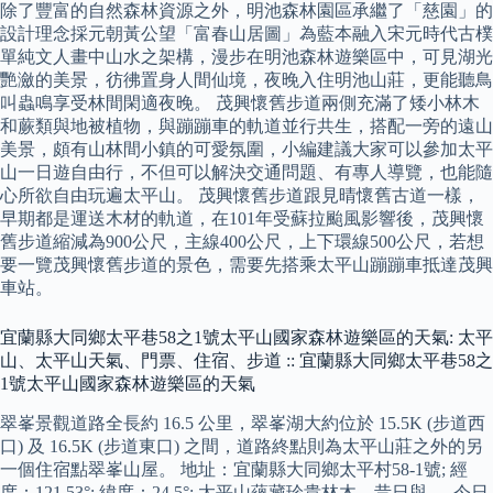
除了豐富的自然森林資源之外，明池森林園區承繼了「慈園」的
設計理念採元朝黃公望「富春山居圖」為藍本融入宋元時代古樸
單純文人畫中山水之架構，漫步在明池森林遊樂區中，可見湖光
艷瀲的美景，彷彿置身人間仙境，夜晚入住明池山莊，更能聽鳥
叫蟲鳴享受林間閑適夜晚。 茂興懷舊步道兩側充滿了矮小林木
和蕨類與地被植物，與蹦蹦車的軌道並行共生，搭配一旁的遠山
美景，頗有山林間小鎮的可愛氛圍，小編建議大家可以參加太平
山一日遊自由行，不但可以解決交通問題、有專人導覽，也能隨
心所欲自由玩遍太平山。 茂興懷舊步道跟見晴懷舊古道一樣，
早期都是運送木材的軌道，在101年受蘇拉颱風影響後，茂興懷
舊步道縮減為900公尺，主線400公尺，上下環線500公尺，若想
要一覽茂興懷舊步道的景色，需要先搭乘太平山蹦蹦車抵達茂興
車站。
宜蘭縣大同鄉太平巷58之1號太平山國家森林遊樂區的天氣: 太平
山、太平山天氣、門票、住宿、步道 :: 宜蘭縣大同鄉太平巷58之
1號太平山國家森林遊樂區的天氣
翠峯景觀道路全長約 16.5 公里，翠峯湖大約位於 15.5K (步道西
口) 及 16.5K (步道東口) 之間，道路終點則為太平山莊之外的另
一個住宿點翠峯山屋。 地址：宜蘭縣大同鄉太平村58-1號; 經
度：121.53°; 緯度：24.5°; 太平山蘊藏珍貴林木，昔日與 … 今日