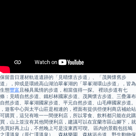
保留昔日運材軌道遺跡的「見晴懷古步道」、「茂興懷舊步
道」，抑或是環繞高山湖泊翠峯湖的「翠峯湖環山步道」，皆為
生態
豐富
且極具風情的步道，相當值得一探。 裡頭步道有七
條：見晴自然步道、鐵杉林國家步道、茂興懷古步道、三疊瀑布
自然步道、翠峯湖國家步道、平元自然步道、山毛櫸國家步道。
，遊客中心與太平山莊是相連的，裡面有提供些便利商店補給站
可購買，這兒有唯一一間便利店，所以零食、飲料都只能在此購
買，山上並沒有其他間便利店，建議可以在宜蘭市區山腳下，就
先買好再上山，不然晚上可是沒東西可喫。 區內的景觀包括鳩
之澤溫泉（原仁澤溫泉）、森林樂園、森林浴步道、野生動物保